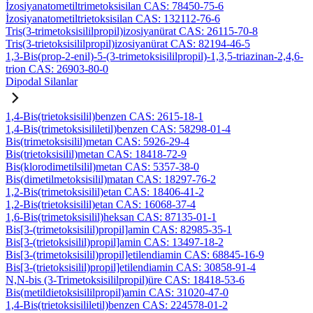
İzosiyanatometiltrimetoksisilan CAS: 78450-75-6
İzosiyanatometiltrietoksisilan CAS: 132112-76-6
Tris(3-trimetoksisililpropil)izosiyanürat CAS: 26115-70-8
Tris(3-trietoksisililpropil)izosiyanürat CAS: 82194-46-5
1,3-Bis(prop-2-enil)-5-(3-trimetoksisililpropil)-1,3,5-triazinan-2,4,6-
trion CAS: 26903-80-0
Dipodal Silanlar
1,4-Bis(trietoksisilil)benzen CAS: 2615-18-1
1,4-Bis(trimetoksisililetil)benzen CAS: 58298-01-4
Bis(trimetoksisilil)metan CAS: 5926-29-4
Bis(trietoksisilil)metan CAS: 18418-72-9
Bis(klorodimetilsilil)metan CAS: 5357-38-0
Bis(dimetilmetoksisilil)matan CAS: 18297-76-2
1,2-Bis(trimetoksisilil)etan CAS: 18406-41-2
1,2-Bis(trietoksisilil)etan CAS: 16068-37-4
1,6-Bis(trimetoksisilil)heksan CAS: 87135-01-1
Bis[3-(trimetoksisilil)propil]amin CAS: 82985-35-1
Bis[3-(trietoksisilil)propil]amin CAS: 13497-18-2
Bis[3-(trimetoksisilil)propil]etilendiamin CAS: 68845-16-9
Bis[3-(trietoksisilil)propil]etilendiamin CAS: 30858-91-4
N,N-bis (3-Trimetoksisililpropil)üre CAS: 18418-53-6
Bis(metildietoksisililpropil)amin CAS: 31020-47-0
1,4-Bis(trietoksisililetil)benzen CAS: 224578-01-2