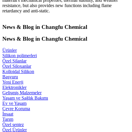
material's mechanical properties, thermal stability, and weather
resistance, but also provides new functions including flame
retardancy and anti-static.
News & Blog in Changfu Chemical
News & Blog in Changfu Chemical
Ürünler
Silikon polimerleri
Özel Silanlar
Özel Siloxanlar
Kolloidal Silikon
Başvuru
Yeni Enerji
Elektronikler
Gelişmiş Malzemeler
Yaşam ve Sağlık Bakımı
Ev ve Yaşam
Çevre Koruma
İnşaat
Tarım
Özel sentez
Özel Ürünler