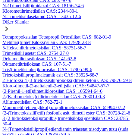
Trimetilbromosilan CAS: 2857-97-8
N-(Trimetilsilil)imidazol CAS: 18156-74-6
Klorometiltrimetilsilan CAS: 2344-80-1
N-Trimetilsililasetamid CAS: 13435-12-6
Diğer Silanlar
Tetrapropoksisilan Tetrapropil Ortosilikat CAS: 682-01-9
Metiltris(trimetilsiloksi)silan CAS: 17928-28-8
5-Hekseniltrimetoksisilan CAS: 58751-56-7
Trimetilsilil asetat CAS: 2754-27-0
Dekametiltetrasiloksan CAS: 141-62-8
Oktametiltrisiloksan CAS: 107-51-7
Tris(trimetilsiloksi)klorosilan CAS: 17905-99-6
Trietoksisililpropilmaleamik asit CAS: 33525-68-7
2-Hidroksi-4-(3-trietoksisililpropoksi)difenilketon CAS: 79876-59-8
Kloro-dimetil-(2-naftalenil-2-etil)silan CAS: 94847-57-7
(2-Pirenil-1-etil)dimetilklorosilan CAS: 105594-64-6
2-(Karbometoksi)etiltrimetoksisilan CAS: 76301-00-3
Aliltrimetilsilan CAS: 762-72-1
Monometil (etilen glikol) propiltrimetoksisilan CAS: 65994-07-2
(2-(Trimetoksisilil)etil) fosfonik asit, dimetil ester CAS: 20728-21-6
3-(2-hidroksietoksi)propilbis(trimetilsiloksi)metilsilan CAS: 23785-
50-4
N-(Trimetoksisililpropil)etilendiamin triasetat trisodyum tuzu (suda
%35'lik çözelti) CAS: 128850-89-5