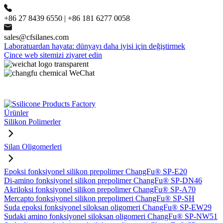
+86 27 8439 6550 | +86 181 6277 0058
sales@cfsilanes.com
Laboratuardan hayata: dünyayı daha iyisi için değiştirmek
Çince web sitemizi ziyaret edin
Ürünler
Silikon Polimerler
Silan Oligomerleri
Epoksi fonksiyonel silikon prepolimer ChangFu® SP-E20
Di-amino fonksiyonel silikon prepolimer ChangFu® SP-DN46
Akriloksi fonksiyonel silikon prepolimer ChangFu® SP-A70
Mercapto fonksiyonel silikon prepolimeri ChangFu® SP-SH
Suda epoksi fonksiyonel siloksan oligomeri ChangFu® SP-EW29
Sudaki amino fonksiyonel siloksan oligomeri ChangFu® SP-NW51