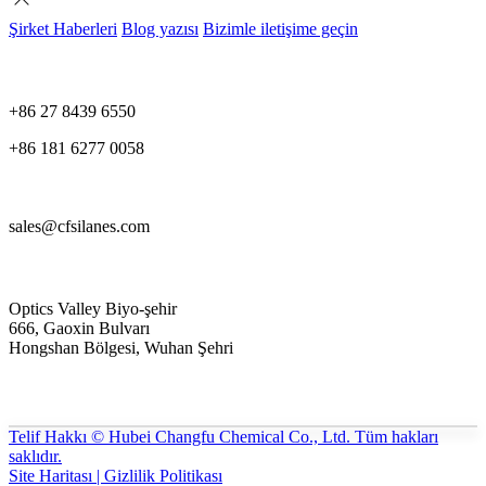
Şirket Haberleri
Blog yazısı
Bizimle iletişime geçin
+86 27 8439 6550
+86 181 6277 0058
sales@cfsilanes.com
Optics Valley Biyo-şehir
666, Gaoxin Bulvarı
Hongshan Bölgesi, Wuhan Şehri
Telif Hakkı © Hubei Changfu Chemical Co., Ltd. Tüm hakları
saklıdır.
Site Haritası | Gizlilik Politikası