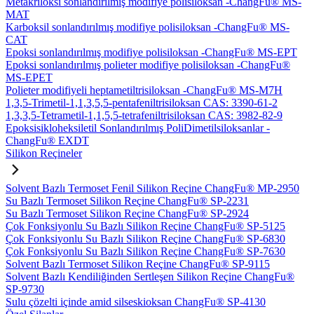
Metakriloksi sonlandırılmış modifiye polisiloksan -ChangFu® MS-
MAT
Karboksil sonlandırılmış modifiye polisiloksan -ChangFu® MS-
CAT
Epoksi sonlandırılmış modifiye polisiloksan -ChangFu® MS-EPT
Epoksi sonlandırılmış polieter modifiye polisiloksan -ChangFu®
MS-EPET
Polieter modifiyeli heptametiltrisiloksan -ChangFu® MS-M7H
1,3,5-Trimetil-1,1,3,5,5-pentafeniltrisiloksan CAS: 3390-61-2
1,3,3,5-Tetrametil-1,1,5,5-tetrafeniltrisiloksan CAS: 3982-82-9
Epoksisikloheksiletil Sonlandırılmış PoliDimetilsiloksanlar -
ChangFu® EXDT
Silikon Reçineler
Solvent Bazlı Termoset Fenil Silikon Reçine ChangFu® MP-2950
Su Bazlı Termoset Silikon Reçine ChangFu® SP-2231
Su Bazlı Termoset Silikon Reçine ChangFu® SP-2924
Çok Fonksiyonlu Su Bazlı Silikon Reçine ChangFu® SP-5125
Çok Fonksiyonlu Su Bazlı Silikon Reçine ChangFu® SP-6830
Çok Fonksiyonlu Su Bazlı Silikon Reçine ChangFu® SP-7630
Solvent Bazlı Termoset Silikon Reçine ChangFu® SP-9115
Solvent Bazlı Kendiliğinden Sertleşen Silikon Reçine ChangFu®
SP-9730
Sulu çözelti içinde amid silseskioksan ChangFu® SP-4130