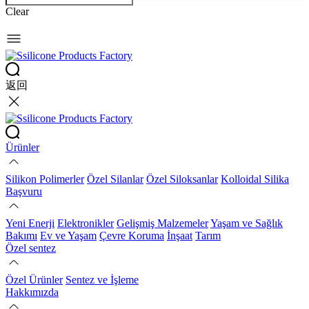
Clear
返回
Ürünler
Silikon Polimerler
Özel Silanlar
Özel Siloksanlar
Kolloidal Silika
Başvuru
Yeni Enerji
Elektronikler
Gelişmiş Malzemeler
Yaşam ve Sağlık
Bakımı
Ev ve Yaşam
Çevre Koruma
İnşaat
Tarım
Özel sentez
Özel Ürünler
Sentez ve İşleme
Hakkımızda