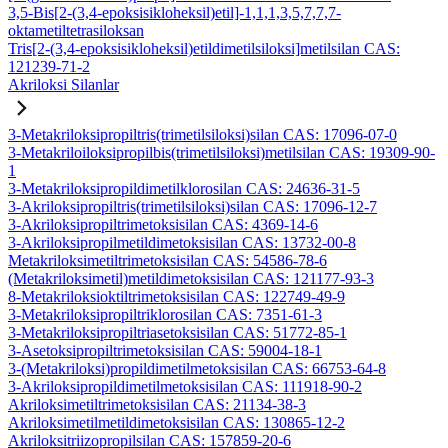
3,5-Bis[2-(3,4-epoksisikloheksil)etil]-1,1,1,3,5,7,7,7-
oktametiltetrasiloksan
Tris[2-(3,4-epoksisikloheksil)etildimetilsiloksi]metilsilan CAS:
121239-71-2
Akriloksi Silanlar
3-Metakriloksipropiltris(trimetilsiloksi)silan CAS: 17096-07-0
3-Metakriloiloksipropilbis(trimetilsiloksi)metilsilan CAS: 19309-90-
1
3-Metakriloksipropildimetilklorosilan CAS: 24636-31-5
3-Akriloksipropiltris(trimetilsiloksi)silan CAS: 17096-12-7
3-Akriloksipropiltrimetoksisilan CAS: 4369-14-6
3-Akriloksipropilmetildimetoksisilan CAS: 13732-00-8
Metakriloksimetiltrimetoksisilan CAS: 54586-78-6
(Metakriloksimetil)metildimetoksisilan CAS: 121177-93-3
8-Metakriloksioktiltrimetoksisilan CAS: 122749-49-9
3-Metakriloksipropiltriklorosilan CAS: 7351-61-3
3-Metakriloksipropiltriasetoksisilan CAS: 51772-85-1
3-Asetoksipropiltrimetoksisilan CAS: 59004-18-1
3-(Metakriloksi)propildimetilmetoksisilan CAS: 66753-64-8
3-Akriloksipropildimetilmetoksisilan CAS: 111918-90-2
Akriloksimetiltrimetoksisilan CAS: 21134-38-3
Akriloksimetilmetildimetoksisilan CAS: 130865-12-2
Akriloksitriizopropilsilan CAS: 157859-20-6