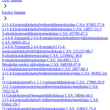
Özel Silanlar
Epoksi Silanlar
2-(3,4-Epoksisikloheksil)etilmetildimetoksisilan CAS: 97802-57-8
2-(3,4-Epoksisikloheksil)etilmetildietoksisilan CAS: 14857-35-3
3-glisidoksipropildimetoksimetilsilan CAS: 65799-47-5
2,4,6,8-Tetrametil-2,4,6,8-tetrakis(propilglisidileter)siklotetrasiloksan
CAS: 60665-85-2
2,4,6,8-Tetrametil-2,4,6,8-tetrakis[2-(3,4-
epoksisikloheksil)etil]siklotetrasiloksan CAS: 121225-98-7
8-glisidoksioktiltrimetoksisilan CAS: 1239602-38-0
8-glisidoksioktiltrietoksisilan CAS: 1814903-73-5
Metakrilat epoksi siklosiloksan CAS: 948598-97-8
(3-Glisidiloksipropil)metildietoksisilan CAS: 2897-60-1
2-(3,4-Epoksisikloheksil)etiltris(trimetilsiloksi)silan CAS: 90492-24-
3
(3-Glisidoksipropil)-1,1,3,3-tetrametildisiloksan CAS: 17980-29-9
3-(2,3-epoksipropoksi)propilbis(trimetilsiloksi)metilsilan CAS:
7422-52-8
(3-Glisidoksipropil)pentametildisiloksan CAS: 18044-44-5
2-(3,4-Epoksisikloheksil) etilbis(trimetilsiloksi)metilsilan CAS:
65842-29-7
[3-(glisidoksietoksi)propil]trimetoksisilan CAS: 118822-75-6