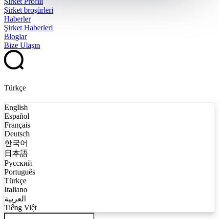
Şirket Profili
Şirket broşürleri
Haberler
Şirket Haberleri
Bloglar
Bize Ulaşın
Türkçe
English
Español
Français
Deutsch
한국어
日本語
Русский
Português
Türkçe
Italiano
العربية
Tiếng Việt