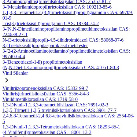
3-Aminopropiltris(trimetilsiloksi)silan CAS: 25357-81-7
3-(Metakrilamidopropil)trietoksisilan CAS: 109213-85-6
1,1,3,3-Tetrametil-2-(3-(trimetoksisilil)propil)guanidin CAS: 69709-
01-9
Tris[3-(trietoksisilil)propil]amin CAS: 18784-74-2
3-(N,N-Dimetilaminopropil)aminopropilmetildimetoksisilan CAS:
224638-27-1
N-(3-trietoksisililpropil)-4,5-dihidroimidazol CAS: 58068-97-6
3-(Trietoksisilil)propilaspartik asit dietil ester
3-[2-(2-Aminoetilamino)etilamino]propilmetildimetoksisilan CAS:
99740-64-4
3-(Benzotriazol-1-il) propiltrimetoksisilan
(N,N-Dietil-3-aminopropil)trimetoksisilan CAS: 41051-80-3
Vinil Silanlar
Viniltriizopropenoksisilan CAS: 15332-99-7
Viniltris(trimetilsiloksi)silan CAS: 5356-84-3
Vinildimetilklorosilan CAS: 1719-58-0
1,3-Divinil-1,1,3,3-tetrametildisilazan CAS: 7691-02-3
1,3,5-Trimetil-1,3,5-trivinilsiklotrisiloksan CAS: 3901-77-7
2,4,6,8-Tetrametil-2,4,6,8-tetravinilsiklotetrasiloksan CAS: 2554-06-
5
1,3-Divinil-1,1,3,3-Tetrametoksidisiloksan CAS: 18293-85-1
(4-Vinilfenil)trimetoksisilan CAS: 18001-13-3