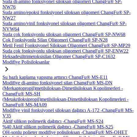
Suda di-amino fonksiyonel siloksan oligomeri ChangFu® SP-
NW76
Suda amino/epoksi fonksiyonel siloksan oligomeri ChangFu® SP-
NW27
Suda amino/vinil fonksiyonel siloksan oligomeri ChangFu® SP-
NVW64
Suda çok fonksiyonlu siloksan oligomeri ChangFu® SP-NW68
Çok Fonksiyonlu Silan Oligomeri ChangFu® SP-N28
Metil Fenil Fonksiyonel Siloksan Oligomeri ChangFu® SP-MP29
Suda çok fonksiyonlu siloksan oligomeri ChangFu® SP-ENW22
Heksadesiltrimetoksisilan Oligomer ChangFu® SP-C1632
Modifiye Polisiloksanlar
Su bazlı kaplama yapışma arttırıcı ChangFu® MS-E11
Modifiye di-amino fonksiyonel silan ChangFu® MS-DN
(Merkaptopropil)metilsiloksan-Dimetilsiloksan Kopolimerleri -
ChangFu® MS-SH
(Metakriloksipropil)metilsiloksan-Dimetilsiloksan Kopolimerleri -
ChangFu® MS-MA09
Modifiye vinil fonksiyonel siloksan dağıtıcı A-172 -ChangFu® MS-
V35
Aktif silikon polimerik dağıtıcı -ChangFu® MS-S24
%40 Aktif silikon polimerik dağıtıcı -ChangFu® MS-S25
OH-sonlu polieter modifiye polisiloksan -ChangFu® MS-OHET