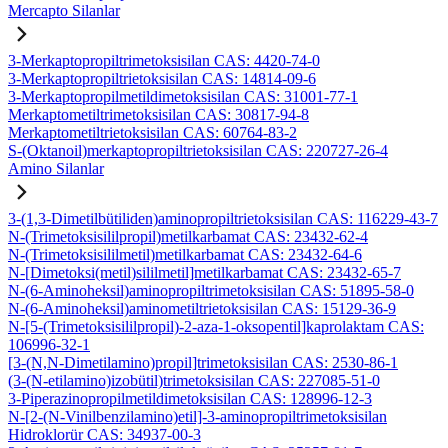
Mercapto Silanlar
3-Merkaptopropiltrimetoksisilan CAS: 4420-74-0
3-Merkaptopropiltrietoksisilan CAS: 14814-09-6
3-Merkaptopropilmetildimetoksisilan CAS: 31001-77-1
Merkaptometiltrimetoksisilan CAS: 30817-94-8
Merkaptometiltrietoksisilan CAS: 60764-83-2
S-(Oktanoil)merkaptopropiltrietoksisilan CAS: 220727-26-4
Amino Silanlar
3-(1,3-Dimetilbütiliden)aminopropiltrietoksisilan CAS: 116229-43-7
N-(Trimetoksisililpropil)metilkarbamat CAS: 23432-62-4
N-(Trimetoksisililmetil)metilkarbamat CAS: 23432-64-6
N-[Dimetoksi(metil)sililmetil]metilkarbamat CAS: 23432-65-7
N-(6-Aminoheksil)aminopropiltrimetoksisilan CAS: 51895-58-0
N-(6-Aminoheksil)aminometiltrietoksisilan CAS: 15129-36-9
N-[5-(Trimetoksisililpropil)-2-aza-1-oksopentil]kaprolaktam CAS:
106996-32-1
[3-(N,N-Dimetilamino)propil]trimetoksisilan CAS: 2530-86-1
(3-(N-etilamino)izobütil)trimetoksisilan CAS: 227085-51-0
3-Piperazinopropilmetildimetoksisilan CAS: 128996-12-3
N-[2-(N-Vinilbenzilamino)etil]-3-aminopropiltrimetoksisilan
Hidroklorür CAS: 34937-00-3