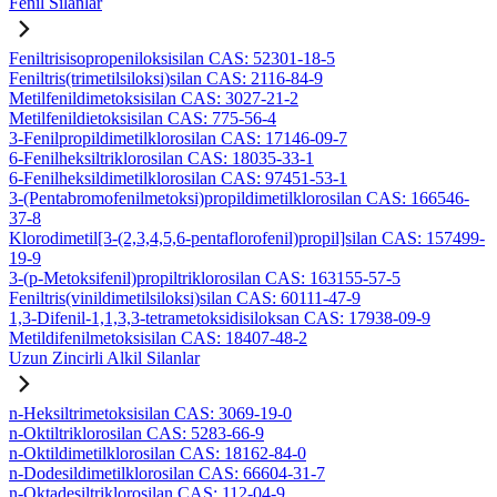
Fenil Silanlar
Feniltrisisopropeniloksisilan CAS: 52301-18-5
Feniltris(trimetilsiloksi)silan CAS: 2116-84-9
Metilfenildimetoksisilan CAS: 3027-21-2
Metilfenildietoksisilan CAS: 775-56-4
3-Fenilpropildimetilklorosilan CAS: 17146-09-7
6-Fenilheksiltriklorosilan CAS: 18035-33-1
6-Fenilheksildimetilklorosilan CAS: 97451-53-1
3-(Pentabromofenilmetoksi)propildimetilklorosilan CAS: 166546-
37-8
Klorodimetil[3-(2,3,4,5,6-pentaflorofenil)propil]silan CAS: 157499-
19-9
3-(p-Metoksifenil)propiltriklorosilan CAS: 163155-57-5
Feniltris(vinildimetilsiloksi)silan CAS: 60111-47-9
1,3-Difenil-1,1,3,3-tetrametoksidisiloksan CAS: 17938-09-9
Metildifenilmetoksisilan CAS: 18407-48-2
Uzun Zincirli Alkil Silanlar
n-Heksiltrimetoksisilan CAS: 3069-19-0
n-Oktiltriklorosilan CAS: 5283-66-9
n-Oktildimetilklorosilan CAS: 18162-84-0
n-Dodesildimetilklorosilan CAS: 66604-31-7
n-Oktadesiltriklorosilan CAS: 112-04-9