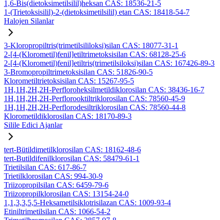
1,6-Bis(dietoksimetilsilil)heksan CAS: 18536-21-5
1-(Trietoksisilil)-2-(dietoksimetilsilil) etan CAS: 18418-54-7
Halojen Silanlar
3-Kloropropiltris(trimetilsililoksi)silan CAS: 18077-31-1
2-[4-(Klorometil)fenil]etiltrimetoksisilan CAS: 68128-25-6
2-[4-(Klorometil)fenil]etiltris(trimetilsiloksi)silan CAS: 167426-89-3
3-Bromopropiltrimetoksisilan CAS: 51826-90-5
Klorometiltrietoksisilan CAS: 15267-95-5
1H,1H,2H,2H-Perfloroheksilmetildiklorosilan CAS: 38436-16-7
1H,1H,2H,2H-Perflorooktiltriklorosilan CAS: 78560-45-9
1H,1H,2H,2H-Perflorodesiltriklorosilan CAS: 78560-44-8
Klorometildiklorosilan CAS: 18170-89-3
Silile Edici Ajanlar
tert-Bütildimetilklorosilan CAS: 18162-48-6
tert-Butildifenilklorosilan CAS: 58479-61-1
Trietilsilan CAS: 617-86-7
Trietilklorosilan CAS: 994-30-9
Triizopropilsilan CAS: 6459-79-6
Triizopropilklorosilan CAS: 13154-24-0
1,1,3,3,5,5-Heksametilsiklotrisilazan CAS: 1009-93-4
Etiniltrimetilsilan CAS: 1066-54-2