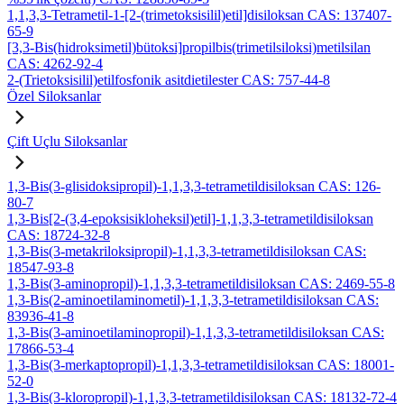
1,1,3,3-Tetrametil-1-[2-(trimetoksisilil)etil]disiloksan CAS: 137407-
65-9
[3,3-Bis(hidroksimetil)bütoksi]propilbis(trimetilsiloksi)metilsilan
CAS: 4262-92-4
2-(Trietoksisilil)etilfosfonik asitdietilester CAS: 757-44-8
Özel Siloksanlar
Çift Uçlu Siloksanlar
1,3-Bis(3-glisidoksipropil)-1,1,3,3-tetrametildisiloksan CAS: 126-
80-7
1,3-Bis[2-(3,4-epoksisikloheksil)etil]-1,1,3,3-tetrametildisiloksan
CAS: 18724-32-8
1,3-Bis(3-metakriloksipropil)-1,1,3,3-tetrametildisiloksan CAS:
18547-93-8
1,3-Bis(3-aminopropil)-1,1,3,3-tetrametildisiloksan CAS: 2469-55-8
1,3-Bis(2-aminoetilaminometil)-1,1,3,3-tetrametildisiloksan CAS:
83936-41-8
1,3-Bis(3-aminoetilaminopropil)-1,1,3,3-tetrametildisiloksan CAS:
17866-53-4
1,3-Bis(3-merkaptopropil)-1,1,3,3-tetrametildisiloksan CAS: 18001-
52-0
1,3-Bis(3-kloropropil)-1,1,3,3-tetrametildisiloksan CAS: 18132-72-4