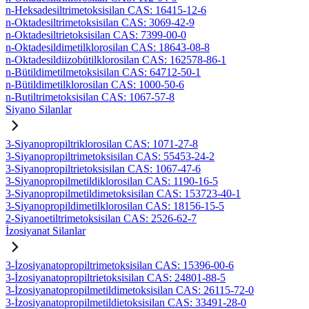
n-Heksadesiltrimetoksisilan CAS: 16415-12-6
n-Oktadesiltrimetoksisilan CAS: 3069-42-9
n-Oktadesiltrietoksisilan CAS: 7399-00-0
n-Oktadesildimetilklorosilan CAS: 18643-08-8
n-Oktadesildiizobütilklorosilan CAS: 162578-86-1
n-Bütildimetilmetoksisilan CAS: 64712-50-1
n-Bütildimetilklorosilan CAS: 1000-50-6
n-Butiltrimetoksisilan CAS: 1067-57-8
Siyano Silanlar
3-Siyanopropiltriklorosilan CAS: 1071-27-8
3-Siyanopropiltrimetoksisilan CAS: 55453-24-2
3-Siyanopropiltrietoksisilan CAS: 1067-47-6
3-Siyanopropilmetildiklorosilan CAS: 1190-16-5
3-Siyanopropilmetildimetoksisilan CAS: 153723-40-1
3-Siyanopropildimetilklorosilan CAS: 18156-15-5
2-Siyanoetiltrimetoksisilan CAS: 2526-62-7
İzosiyanat Silanlar
3-İzosiyanatopropiltrimetoksisilan CAS: 15396-00-6
3-İzosiyanatopropiltrietoksisilan CAS: 24801-88-5
3-İzosiyanatopropilmetildimetoksisilan CAS: 26115-72-0
3-İzosiyanatopropilmetildietoksisilan CAS: 33491-28-0