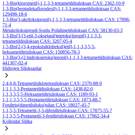
1,3-Bis(klorometil)-1,1,3,3-tetrametildisiloksan CAS: 2362-10-9
1,3-Bis(heptadekaflorodesil)-1,1,3,3-tetrametildisiloksan CAS:
129498-18-6
1,3-Bis(3-akriloksipropil)-1,1,3,3-tetrametildisiloksan CAS: 17898-
71-4
Metakriloksipropil-Sonlu Polidimetilsiloksan CAS: 58130-03-3
1,3-Bis[3-[3-etil-3-oksetanil)metoksi]propil]-1,1,3,3-
tetrametildisiloksan CAS: 3207-05-4
1,5-Bis[2-(3,4-epoksisikloheksil)etil]-1,1,3,3,5,5-
heksametiltrisiloksan CAS: 150856-78-3
1,3-Bis(3-(2-hidroksietoksi)propil)-1,1,3,3-tetrametildisiloksan CAS:
441307-02-4
Hidrojen Siloksanlar
2,4,6,8-Tetrametilsiklotetrasiloksan CAS: 2370-88-9
1,1,1,3,3-Pentametildisiloksan CAS: 1438-82-0
1,1,3,3,5,5-Heksametiltrisiloksan CAS: 1189-93-1
1,1,1,3,5,5,5-Heptametiltrisiloksan CAS: 1873-88-7
Feniltris(dimetilsiloksi)silan CAS: 18027-45-7
1,1,5,5-Tetrametil-3,3-difeniltrisiloksan CAS: 17875-55-7
1,1,3,5,5-Pentametil-3-feniltrisiloksan CAS: 17962-34-4
Kolloidal Silika