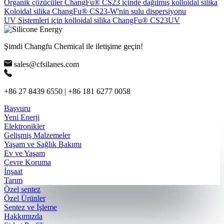
Organik çözücüler ChangFu® CS23 içinde dağılmış kolloidal silika
Koloidal silika ChangFu® CS23-W'nin sulu dispersiyonu
UV Sistemleri için kolloidal silika ChangFu® CS23UV
Şimdi Changfu Chemical ile iletişime geçin!
sales@cfsilanes.com
+86 27 8439 6550 | +86 181 6277 0058
Başvuru
Yeni Enerji
Elektronikler
Gelişmiş Malzemeler
Yaşam ve Sağlık Bakımı
Ev ve Yaşam
Çevre Koruma
İnşaat
Tarım
Özel sentez
Özel Ürünler
Sentez ve İşleme
Hakkımızda