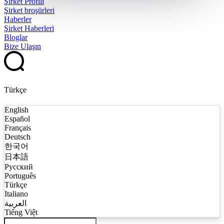
Şirket Profili
Şirket broşürleri
Haberler
Şirket Haberleri
Bloglar
Bize Ulaşın
Türkçe
English
Español
Français
Deutsch
한국어
日本語
Русский
Português
Türkçe
Italiano
العربية
Tiếng Việt