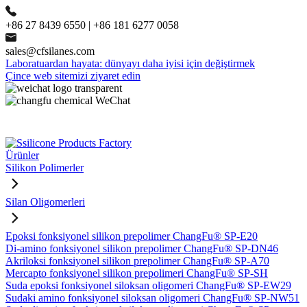
+86 27 8439 6550 | +86 181 6277 0058
sales@cfsilanes.com
Laboratuardan hayata: dünyayı daha iyisi için değiştirmek
Çince web sitemizi ziyaret edin
Ürünler
Silikon Polimerler
Silan Oligomerleri
Epoksi fonksiyonel silikon prepolimer ChangFu® SP-E20
Di-amino fonksiyonel silikon prepolimer ChangFu® SP-DN46
Akriloksi fonksiyonel silikon prepolimer ChangFu® SP-A70
Mercapto fonksiyonel silikon prepolimeri ChangFu® SP-SH
Suda epoksi fonksiyonel siloksan oligomeri ChangFu® SP-EW29
Sudaki amino fonksiyonel siloksan oligomeri ChangFu® SP-NW51