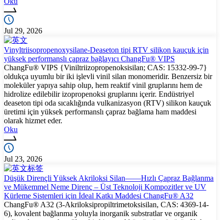
Oku
Jul 29, 2026
Vinyltriisopropenoxysilane-Deaseton tipi RTV silikon kauçuk için
yüksek performanslı çapraz bağlayıcı ChangFu® VIPS
ChangFu® VIPS {Viniltriizopropenoksisilan; CAS: 15332-99-7}
oldukça uyumlu bir iki işlevli vinil silan monomeridir. Benzersiz bir
moleküler yapıya sahip olup, hem reaktif vinil gruplarını hem de
hidrolize edilebilir izopropenoksi gruplarını içerir. Endüstriyel
deaseton tipi oda sıcaklığında vulkanizasyon (RTV) silikon kauçuk
üretimi için yüksek performanslı çapraz bağlama ham maddesi
olarak hizmet eder.
Oku
Jul 23, 2026
Düşük Dirençli Yüksek Akriloksi Silan——Hızlı Çapraz Bağlanma
ve Mükemmel Neme Direnç – Üst Teknoloji Kompozitler ve UV
Kürleme Sistemleri için İdeal Katkı Maddesi ChangFu® A32
ChangFu® A32 (3-Akriloksipropiltrimetoksisilan, CAS: 4369-14-
6), kovalent bağlanma yoluyla inorganik substratlar ve organik