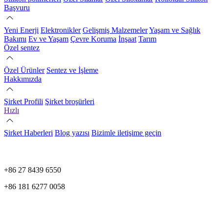
Başvuru
Yeni Enerji
Elektronikler
Gelişmiş Malzemeler
Yaşam ve Sağlık
Bakımı
Ev ve Yaşam
Çevre Koruma
İnşaat
Tarım
Özel sentez
Özel Ürünler
Sentez ve İşleme
Hakkımızda
Şirket Profili
Şirket broşürleri
Hızlı
Şirket Haberleri
Blog yazısı
Bizimle iletişime geçin
+86 27 8439 6550
+86 181 6277 0058