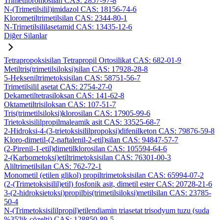
Trimetilbromosilan CAS: 2857-97-8
N-(Trimetilsilil)imidazol CAS: 18156-74-6
Klorometiltrimetilsilan CAS: 2344-80-1
N-Trimetilsililasetamid CAS: 13435-12-6
Diğer Silanlar
Tetrapropoksisilan Tetrapropil Ortosilikat CAS: 682-01-9
Metiltris(trimetilsiloksi)silan CAS: 17928-28-8
5-Hekseniltrimetoksisilan CAS: 58751-56-7
Trimetilsilil asetat CAS: 2754-27-0
Dekametiltetrasiloksan CAS: 141-62-8
Oktametiltrisiloksan CAS: 107-51-7
Tris(trimetilsiloksi)klorosilan CAS: 17905-99-6
Trietoksisililpropilmaleamik asit CAS: 33525-68-7
2-Hidroksi-4-(3-trietoksisililpropoksi)difenilketon CAS: 79876-59-8
Kloro-dimetil-(2-naftalenil-2-etil)silan CAS: 94847-57-7
(2-Pirenil-1-etil)dimetilklorosilan CAS: 105594-64-6
2-(Karbometoksi)etiltrimetoksisilan CAS: 76301-00-3
Aliltrimetilsilan CAS: 762-72-1
Monometil (etilen glikol) propiltrimetoksisilan CAS: 65994-07-2
(2-(Trimetoksisilil)etil) fosfonik asit, dimetil ester CAS: 20728-21-6
3-(2-hidroksietoksi)propilbis(trimetilsiloksi)metilsilan CAS: 23785-
50-4
N-(Trimetoksisililpropil)etilendiamin triasetat trisodyum tuzu (suda
%35'lik çözelti) CAS: 128850-89-5