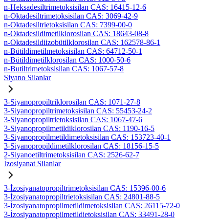
n-Heksadesiltrimetoksisilan CAS: 16415-12-6
n-Oktadesiltrimetoksisilan CAS: 3069-42-9
n-Oktadesiltrietoksisilan CAS: 7399-00-0
n-Oktadesildimetilklorosilan CAS: 18643-08-8
n-Oktadesildiizobütilklorosilan CAS: 162578-86-1
n-Bütildimetilmetoksisilan CAS: 64712-50-1
n-Bütildimetilklorosilan CAS: 1000-50-6
n-Butiltrimetoksisilan CAS: 1067-57-8
Siyano Silanlar
3-Siyanopropiltriklorosilan CAS: 1071-27-8
3-Siyanopropiltrimetoksisilan CAS: 55453-24-2
3-Siyanopropiltrietoksisilan CAS: 1067-47-6
3-Siyanopropilmetildiklorosilan CAS: 1190-16-5
3-Siyanopropilmetildimetoksisilan CAS: 153723-40-1
3-Siyanopropildimetilklorosilan CAS: 18156-15-5
2-Siyanoetiltrimetoksisilan CAS: 2526-62-7
İzosiyanat Silanlar
3-İzosiyanatopropiltrimetoksisilan CAS: 15396-00-6
3-İzosiyanatopropiltrietoksisilan CAS: 24801-88-5
3-İzosiyanatopropilmetildimetoksisilan CAS: 26115-72-0
3-İzosiyanatopropilmetildietoksisilan CAS: 33491-28-0