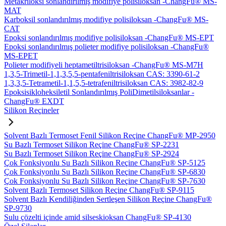
Metakriloksi sonlandırılmış modifiye polisiloksan -ChangFu® MS-
MAT
Karboksil sonlandırılmış modifiye polisiloksan -ChangFu® MS-
CAT
Epoksi sonlandırılmış modifiye polisiloksan -ChangFu® MS-EPT
Epoksi sonlandırılmış polieter modifiye polisiloksan -ChangFu®
MS-EPET
Polieter modifiyeli heptametiltrisiloksan -ChangFu® MS-M7H
1,3,5-Trimetil-1,1,3,5,5-pentafeniltrisiloksan CAS: 3390-61-2
1,3,3,5-Tetrametil-1,1,5,5-tetrafeniltrisiloksan CAS: 3982-82-9
Epoksisikloheksiletil Sonlandırılmış PoliDimetilsiloksanlar -
ChangFu® EXDT
Silikon Reçineler
Solvent Bazlı Termoset Fenil Silikon Reçine ChangFu® MP-2950
Su Bazlı Termoset Silikon Reçine ChangFu® SP-2231
Su Bazlı Termoset Silikon Reçine ChangFu® SP-2924
Çok Fonksiyonlu Su Bazlı Silikon Reçine ChangFu® SP-5125
Çok Fonksiyonlu Su Bazlı Silikon Reçine ChangFu® SP-6830
Çok Fonksiyonlu Su Bazlı Silikon Reçine ChangFu® SP-7630
Solvent Bazlı Termoset Silikon Reçine ChangFu® SP-9115
Solvent Bazlı Kendiliğinden Sertleşen Silikon Reçine ChangFu®
SP-9730
Sulu çözelti içinde amid silseskioksan ChangFu® SP-4130