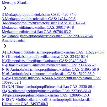
Mercapto Silanlar
3-Merkaptopropiltrimetoksisilan CAS: 4420-74-0
3-Merkaptopropiltrietoksisilan CAS: 14814-09-6
3-Merkaptopropilmetildimetoksisilan CAS: 31001-77-1
Merkaptometiltrimetoksisilan CAS: 30817-94-8
Merkaptometiltrietoksisilan CAS: 60764-83-2
S-(Oktanoil)merkaptopropiltrietoksisilan CAS: 220727-26-4
Amino Silanlar
3-(1,3-Dimetilbütiliden)aminopropiltrietoksisilan CAS: 116229-43-7
N-(Trimetoksisililpropil)metilkarbamat CAS: 23432-62-4
N-(Trimetoksisililmetil)metilkarbamat CAS: 23432-64-6
N-[Dimetoksi(metil)sililmetil]metilkarbamat CAS: 23432-65-7
N-(6-Aminoheksil)aminopropiltrimetoksisilan CAS: 51895-58-0
N-(6-Aminoheksil)aminometiltrietoksisilan CAS: 15129-36-9
N-[5-(Trimetoksisililpropil)-2-aza-1-oksopentil]kaprolaktam CAS:
106996-32-1
[3-(N,N-Dimetilamino)propil]trimetoksisilan CAS: 2530-86-1
(3-(N-etilamino)izobütil)trimetoksisilan CAS: 227085-51-0
3-Piperazinopropilmetildimetoksisilan CAS: 128996-12-3
N-[2-(N-Vinilbenzilamino)etil]-3-aminopropiltrimetoksisilan
Hidroklorür CAS: 34937-00-3