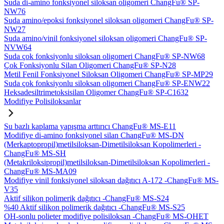
Suda di-amino fonksiyonel siloksan oligomeri ChangFu® SP-
NW76
Suda amino/epoksi fonksiyonel siloksan oligomeri ChangFu® SP-
NW27
Suda amino/vinil fonksiyonel siloksan oligomeri ChangFu® SP-
NVW64
Suda çok fonksiyonlu siloksan oligomeri ChangFu® SP-NW68
Çok Fonksiyonlu Silan Oligomeri ChangFu® SP-N28
Metil Fenil Fonksiyonel Siloksan Oligomeri ChangFu® SP-MP29
Suda çok fonksiyonlu siloksan oligomeri ChangFu® SP-ENW22
Heksadesiltrimetoksisilan Oligomer ChangFu® SP-C1632
Modifiye Polisiloksanlar
Su bazlı kaplama yapışma arttırıcı ChangFu® MS-E11
Modifiye di-amino fonksiyonel silan ChangFu® MS-DN
(Merkaptopropil)metilsiloksan-Dimetilsiloksan Kopolimerleri -
ChangFu® MS-SH
(Metakriloksipropil)metilsiloksan-Dimetilsiloksan Kopolimerleri -
ChangFu® MS-MA09
Modifiye vinil fonksiyonel siloksan dağıtıcı A-172 -ChangFu® MS-
V35
Aktif silikon polimerik dağıtıcı -ChangFu® MS-S24
%40 Aktif silikon polimerik dağıtıcı -ChangFu® MS-S25
OH-sonlu polieter modifiye polisiloksan -ChangFu® MS-OHET