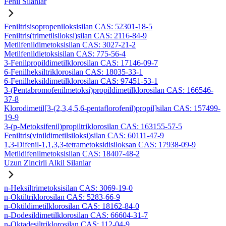
Fenil Silanlar
Feniltrisisopropeniloksisilan CAS: 52301-18-5
Feniltris(trimetilsiloksi)silan CAS: 2116-84-9
Metilfenildimetoksisilan CAS: 3027-21-2
Metilfenildietoksisilan CAS: 775-56-4
3-Fenilpropildimetilklorosilan CAS: 17146-09-7
6-Fenilheksiltriklorosilan CAS: 18035-33-1
6-Fenilheksildimetilklorosilan CAS: 97451-53-1
3-(Pentabromofenilmetoksi)propildimetilklorosilan CAS: 166546-
37-8
Klorodimetil[3-(2,3,4,5,6-pentaflorofenil)propil]silan CAS: 157499-
19-9
3-(p-Metoksifenil)propiltriklorosilan CAS: 163155-57-5
Feniltris(vinildimetilsiloksi)silan CAS: 60111-47-9
1,3-Difenil-1,1,3,3-tetrametoksidisiloksan CAS: 17938-09-9
Metildifenilmetoksisilan CAS: 18407-48-2
Uzun Zincirli Alkil Silanlar
n-Heksiltrimetoksisilan CAS: 3069-19-0
n-Oktiltriklorosilan CAS: 5283-66-9
n-Oktildimetilklorosilan CAS: 18162-84-0
n-Dodesildimetilklorosilan CAS: 66604-31-7
n-Oktadesiltriklorosilan CAS: 112-04-9