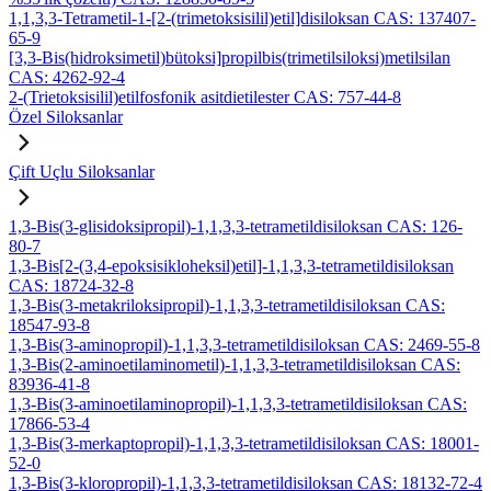
1,1,3,3-Tetrametil-1-[2-(trimetoksisilil)etil]disiloksan CAS: 137407-
65-9
[3,3-Bis(hidroksimetil)bütoksi]propilbis(trimetilsiloksi)metilsilan
CAS: 4262-92-4
2-(Trietoksisilil)etilfosfonik asitdietilester CAS: 757-44-8
Özel Siloksanlar
Çift Uçlu Siloksanlar
1,3-Bis(3-glisidoksipropil)-1,1,3,3-tetrametildisiloksan CAS: 126-
80-7
1,3-Bis[2-(3,4-epoksisikloheksil)etil]-1,1,3,3-tetrametildisiloksan
CAS: 18724-32-8
1,3-Bis(3-metakriloksipropil)-1,1,3,3-tetrametildisiloksan CAS:
18547-93-8
1,3-Bis(3-aminopropil)-1,1,3,3-tetrametildisiloksan CAS: 2469-55-8
1,3-Bis(2-aminoetilaminometil)-1,1,3,3-tetrametildisiloksan CAS:
83936-41-8
1,3-Bis(3-aminoetilaminopropil)-1,1,3,3-tetrametildisiloksan CAS:
17866-53-4
1,3-Bis(3-merkaptopropil)-1,1,3,3-tetrametildisiloksan CAS: 18001-
52-0
1,3-Bis(3-kloropropil)-1,1,3,3-tetrametildisiloksan CAS: 18132-72-4