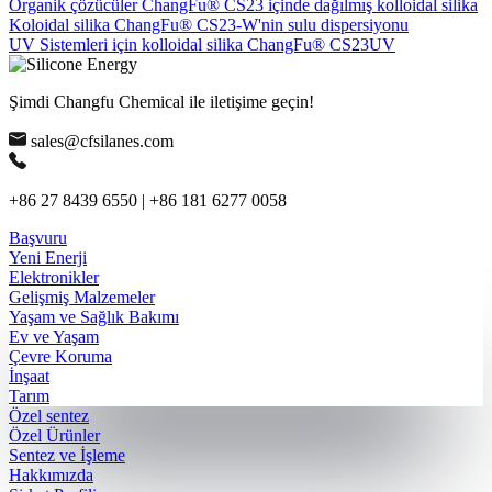
Organik çözücüler ChangFu® CS23 içinde dağılmış kolloidal silika
Koloidal silika ChangFu® CS23-W'nin sulu dispersiyonu
UV Sistemleri için kolloidal silika ChangFu® CS23UV
Şimdi Changfu Chemical ile iletişime geçin!
sales@cfsilanes.com
+86 27 8439 6550 | +86 181 6277 0058
Başvuru
Yeni Enerji
Elektronikler
Gelişmiş Malzemeler
Yaşam ve Sağlık Bakımı
Ev ve Yaşam
Çevre Koruma
İnşaat
Tarım
Özel sentez
Özel Ürünler
Sentez ve İşleme
Hakkımızda