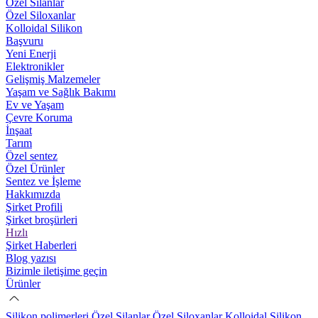
Özel Silanlar
Özel Siloxanlar
Kolloidal Silikon
Başvuru
Yeni Enerji
Elektronikler
Gelişmiş Malzemeler
Yaşam ve Sağlık Bakımı
Ev ve Yaşam
Çevre Koruma
İnşaat
Tarım
Özel sentez
Özel Ürünler
Sentez ve İşleme
Hakkımızda
Şirket Profili
Şirket broşürleri
Hızlı
Şirket Haberleri
Blog yazısı
Bizimle iletişime geçin
Ürünler
Silikon polimerleri
Özel Silanlar
Özel Siloxanlar
Kolloidal Silikon