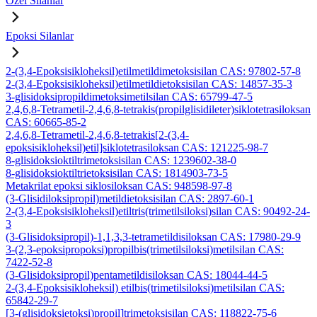
Özel Silanlar
Epoksi Silanlar
2-(3,4-Epoksisikloheksil)etilmetildimetoksisilan CAS: 97802-57-8
2-(3,4-Epoksisikloheksil)etilmetildietoksisilan CAS: 14857-35-3
3-glisidoksipropildimetoksimetilsilan CAS: 65799-47-5
2,4,6,8-Tetrametil-2,4,6,8-tetrakis(propilglisidileter)siklotetrasiloksan
CAS: 60665-85-2
2,4,6,8-Tetrametil-2,4,6,8-tetrakis[2-(3,4-
epoksisikloheksil)etil]siklotetrasiloksan CAS: 121225-98-7
8-glisidoksioktiltrimetoksisilan CAS: 1239602-38-0
8-glisidoksioktiltrietoksisilan CAS: 1814903-73-5
Metakrilat epoksi siklosiloksan CAS: 948598-97-8
(3-Glisidiloksipropil)metildietoksisilan CAS: 2897-60-1
2-(3,4-Epoksisikloheksil)etiltris(trimetilsiloksi)silan CAS: 90492-24-
3
(3-Glisidoksipropil)-1,1,3,3-tetrametildisiloksan CAS: 17980-29-9
3-(2,3-epoksipropoksi)propilbis(trimetilsiloksi)metilsilan CAS:
7422-52-8
(3-Glisidoksipropil)pentametildisiloksan CAS: 18044-44-5
2-(3,4-Epoksisikloheksil) etilbis(trimetilsiloksi)metilsilan CAS:
65842-29-7
[3-(glisidoksietoksi)propil]trimetoksisilan CAS: 118822-75-6