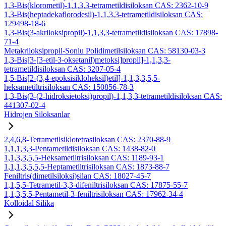
1,3-Bis(klorometil)-1,1,3,3-tetrametildisiloksan CAS: 2362-10-9
1,3-Bis(heptadekaflorodesil)-1,1,3,3-tetrametildisiloksan CAS:
129498-18-6
1,3-Bis(3-akriloksipropil)-1,1,3,3-tetrametildisiloksan CAS: 17898-
71-4
Metakriloksipropil-Sonlu Polidimetilsiloksan CAS: 58130-03-3
1,3-Bis[3-[3-etil-3-oksetanil)metoksi]propil]-1,1,3,3-
tetrametildisiloksan CAS: 3207-05-4
1,5-Bis[2-(3,4-epoksisikloheksil)etil]-1,1,3,3,5,5-
heksametiltrisiloksan CAS: 150856-78-3
1,3-Bis(3-(2-hidroksietoksi)propil)-1,1,3,3-tetrametildisiloksan CAS:
441307-02-4
Hidrojen Siloksanlar
2,4,6,8-Tetrametilsiklotetrasiloksan CAS: 2370-88-9
1,1,1,3,3-Pentametildisiloksan CAS: 1438-82-0
1,1,3,3,5,5-Heksametiltrisiloksan CAS: 1189-93-1
1,1,1,3,5,5,5-Heptametiltrisiloksan CAS: 1873-88-7
Feniltris(dimetilsiloksi)silan CAS: 18027-45-7
1,1,5,5-Tetrametil-3,3-difeniltrisiloksan CAS: 17875-55-7
1,1,3,5,5-Pentametil-3-feniltrisiloksan CAS: 17962-34-4
Kolloidal Silika