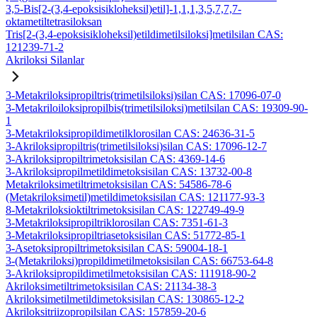
3,5-Bis[2-(3,4-epoksisikloheksil)etil]-1,1,1,3,5,7,7,7-
oktametiltetrasiloksan
Tris[2-(3,4-epoksisikloheksil)etildimetilsiloksi]metilsilan CAS:
121239-71-2
Akriloksi Silanlar
3-Metakriloksipropiltris(trimetilsiloksi)silan CAS: 17096-07-0
3-Metakriloiloksipropilbis(trimetilsiloksi)metilsilan CAS: 19309-90-
1
3-Metakriloksipropildimetilklorosilan CAS: 24636-31-5
3-Akriloksipropiltris(trimetilsiloksi)silan CAS: 17096-12-7
3-Akriloksipropiltrimetoksisilan CAS: 4369-14-6
3-Akriloksipropilmetildimetoksisilan CAS: 13732-00-8
Metakriloksimetiltrimetoksisilan CAS: 54586-78-6
(Metakriloksimetil)metildimetoksisilan CAS: 121177-93-3
8-Metakriloksioktiltrimetoksisilan CAS: 122749-49-9
3-Metakriloksipropiltriklorosilan CAS: 7351-61-3
3-Metakriloksipropiltriasetoksisilan CAS: 51772-85-1
3-Asetoksipropiltrimetoksisilan CAS: 59004-18-1
3-(Metakriloksi)propildimetilmetoksisilan CAS: 66753-64-8
3-Akriloksipropildimetilmetoksisilan CAS: 111918-90-2
Akriloksimetiltrimetoksisilan CAS: 21134-38-3
Akriloksimetilmetildimetoksisilan CAS: 130865-12-2
Akriloksitriizopropilsilan CAS: 157859-20-6