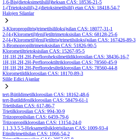
1,6-Bis(dietoksimetilsilil)heksan CAS: 18536-21-5
1-(Trietoksisilil)-2-(dietoksimetilsilil) etan CAS: 18418-54-7
Halojen Silanlar
3-Kloropropiltris(trimetilsililoksi)silan CAS: 18077-31-1
2-[4-(Klorometil)fenil]etiltrimetoksisilan CAS: 68128-25-6
2-[4-(Klorometil)fenil]etiltris(trimetilsiloksi)silan CAS: 167426-89-3
3-Bromopropiltrimetoksisilan CAS: 51826-90-5
Klorometiltrietoksisilan CAS: 15267-95-5
1H,1H,2H,2H-Perfloroheksilmetildiklorosilan CAS: 38436-16-7
1H,1H,2H,2H-Perflorooktiltriklorosilan CAS: 78560-45-9
1H,1H,2H,2H-Perflorodesiltriklorosilan CAS: 78560-44-8
Klorometildiklorosilan CAS: 18170-89-3
Silile Edici Ajanlar
tert-Bütildimetilklorosilan CAS: 18162-48-6
tert-Butildifenilklorosilan CAS: 58479-61-1
Trietilsilan CAS: 617-86-7
Trietilklorosilan CAS: 994-30-9
Triizopropilsilan CAS: 6459-79-6
Triizopropilklorosilan CAS: 13154-24-0
1,1,3,3,5,5-Heksametilsiklotrisilazan CAS: 1009-93-4
Etiniltrimetilsilan CAS: 1066-54-2