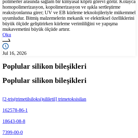
polimerler arasında sağlam bir kimyasal köprü görevi görür. Kolayca
homopolimerizasyon, kopolimerizasyon ve ışıkla sertleştirme
reaksiyonlarına girer; UV ve EB kürleme teknolojileriyle mükemmel
uyumludur. Bitmiş malzemelerin mekanik ve elektriksel özelliklerini
büyük ölçüde geliştirirken kürleme verimliliğini ve yapışma
mukavemetini büyük ölçüde artırır.
Oku
Jul 16, 2026
Poplular silikon bileşikleri
Poplular silikon bileşikleri
[2-tris(trimetilsiloksi)sililetil] trimetoksisilan
162578-86-1
18643-08-8
7399-00-0