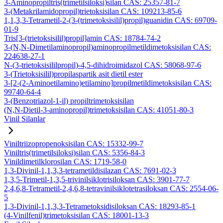
3-Aminopropiltris(trimetilsiloksi)silan CAS: 25357-81-7
3-(Metakrilamidopropil)trietoksisilan CAS: 109213-85-6
1,1,3,3-Tetrametil-2-(3-(trimetoksisilil)propil)guanidin CAS: 69709-
01-9
Tris[3-(trietoksisilil)propil]amin CAS: 18784-74-2
3-(N,N-Dimetilaminopropil)aminopropilmetildimetoksisilan CAS:
224638-27-1
N-(3-trietoksisililpropil)-4,5-dihidroimidazol CAS: 58068-97-6
3-(Trietoksisilil)propilaspartik asit dietil ester
3-[2-(2-Aminoetilamino)etilamino]propilmetildimetoksisilan CAS:
99740-64-4
3-(Benzotriazol-1-il) propiltrimetoksisilan
(N,N-Dietil-3-aminopropil)trimetoksisilan CAS: 41051-80-3
Vinil Silanlar
Viniltriizopropenoksisilan CAS: 15332-99-7
Viniltris(trimetilsiloksi)silan CAS: 5356-84-3
Vinildimetilklorosilan CAS: 1719-58-0
1,3-Divinil-1,1,3,3-tetrametildisilazan CAS: 7691-02-3
1,3,5-Trimetil-1,3,5-trivinilsiklotrisiloksan CAS: 3901-77-7
2,4,6,8-Tetrametil-2,4,6,8-tetravinilsiklotetrasiloksan CAS: 2554-06-
5
1,3-Divinil-1,1,3,3-Tetrametoksidisiloksan CAS: 18293-85-1
(4-Vinilfenil)trimetoksisilan CAS: 18001-13-3