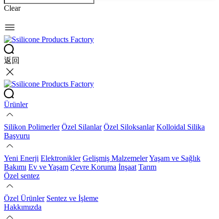
Clear
返回
Ürünler
Silikon Polimerler
Özel Silanlar
Özel Siloksanlar
Kolloidal Silika
Başvuru
Yeni Enerji
Elektronikler
Gelişmiş Malzemeler
Yaşam ve Sağlık
Bakımı
Ev ve Yaşam
Çevre Koruma
İnşaat
Tarım
Özel sentez
Özel Ürünler
Sentez ve İşleme
Hakkımızda