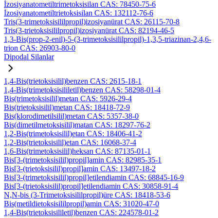
İzosiyanatometiltrimetoksisilan CAS: 78450-75-6
İzosiyanatometiltrietoksisilan CAS: 132112-76-6
Tris(3-trimetoksisililpropil)izosiyanürat CAS: 26115-70-8
Tris(3-trietoksisililpropil)izosiyanürat CAS: 82194-46-5
1,3-Bis(prop-2-enil)-5-(3-trimetoksisililpropil)-1,3,5-triazinan-2,4,6-
trion CAS: 26903-80-0
Dipodal Silanlar
1,4-Bis(trietoksisilil)benzen CAS: 2615-18-1
1,4-Bis(trimetoksisililetil)benzen CAS: 58298-01-4
Bis(trimetoksisilil)metan CAS: 5926-29-4
Bis(trietoksisilil)metan CAS: 18418-72-9
Bis(klorodimetilsilil)metan CAS: 5357-38-0
Bis(dimetilmetoksisilil)matan CAS: 18297-76-2
1,2-Bis(trimetoksisilil)etan CAS: 18406-41-2
1,2-Bis(trietoksisilil)etan CAS: 16068-37-4
1,6-Bis(trimetoksisilil)heksan CAS: 87135-01-1
Bis[3-(trimetoksisilil)propil]amin CAS: 82985-35-1
Bis[3-(trietoksisilil)propil]amin CAS: 13497-18-2
Bis[3-(trimetoksisilil)propil]etilendiamin CAS: 68845-16-9
Bis[3-(trietoksisilil)propil]etilendiamin CAS: 30858-91-4
N,N-bis (3-Trimetoksisililpropil)üre CAS: 18418-53-6
Bis(metildietoksisililpropil)amin CAS: 31020-47-0
1,4-Bis(trietoksisililetil)benzen CAS: 224578-01-2