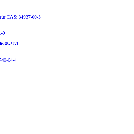
lorür CAS: 34937-00-3
1-9
24638-27-1
9740-64-4