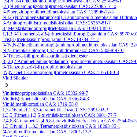
[3-(N,N-Dimetilamino)propil]trimetoksisilan CAS: 2530-86-1
(3-(N-etilamino)izobütil)trimetoksisilan CAS: 227085-51-0
3-Piperazinopropilmetildimetoksisilan CAS: 128996-12-3
N-[2-(N-Vinilbenzilamino)etil]-3-aminopropiltrimetoksisilan Hidrok
3-Aminopropiltris(trimetilsiloksi)silan CAS: 25357-81-7
3-(Metakrilamidopropil)trietoksisilan CAS: 109213-85-6
1,1,3,3-Tetrametil-2-(3-(trimetoksisilil)propil)guanidin CAS: 69709-0
Tris[3-(trietoksisilil)propil]amin CAS: 18784-74-2
3-(N,N-Dimetilaminopropil)aminopropilmetildimetoksisilan CAS: 2
N-(3-trietoksisililpropil)-4,5-dihidroimidazol CAS: 58068-97-6
3-(Trietoksisilil)propilaspartik asit dietil ester
3-[2-(2-Aminoetilamino)etilamino]propilmetildimetoksisilan CAS: 9
3-(Benzotriazol-1-il) propiltrimetoksisilan
(N,N-Dietil-3-aminopropil)trimetoksisilan CAS: 41051-80-3
Vinil Silanlar
Viniltriizopropenoksisilan CAS: 15332-99-7
Viniltris(trimetilsiloksi)silan CAS: 5356-84-3
Vinildimetilklorosilan CAS: 1719-58-0
1,3-Divinil-1,1,3,3-tetrametildisilazan CAS: 7691-02-3
1,3,5-Trimetil-1,3,5-trivinilsiklotrisiloksan CAS: 3901-77-7
2,4,6,8-Tetrametil-2,4,6,8-tetravinilsiklotetrasiloksan CAS: 2554-06-5
1,3-Divinil-1,1,3,3-Tetrametoksidisiloksan CAS: 18293-85-1
(4-Vinilfenil)trimetoksisilan CAS: 18001-13-3