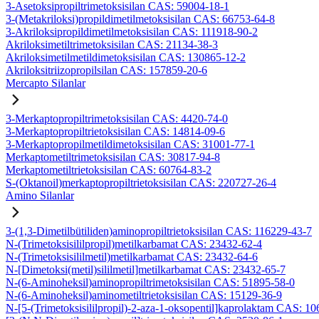
3-Asetoksipropiltrimetoksisilan CAS: 59004-18-1
3-(Metakriloksi)propildimetilmetoksisilan CAS: 66753-64-8
3-Akriloksipropildimetilmetoksisilan CAS: 111918-90-2
Akriloksimetiltrimetoksisilan CAS: 21134-38-3
Akriloksimetilmetildimetoksisilan CAS: 130865-12-2
Akriloksitriizopropilsilan CAS: 157859-20-6
Mercapto Silanlar
3-Merkaptopropiltrimetoksisilan CAS: 4420-74-0
3-Merkaptopropiltrietoksisilan CAS: 14814-09-6
3-Merkaptopropilmetildimetoksisilan CAS: 31001-77-1
Merkaptometiltrimetoksisilan CAS: 30817-94-8
Merkaptometiltrietoksisilan CAS: 60764-83-2
S-(Oktanoil)merkaptopropiltrietoksisilan CAS: 220727-26-4
Amino Silanlar
3-(1,3-Dimetilbütiliden)aminopropiltrietoksisilan CAS: 116229-43-7
N-(Trimetoksisililpropil)metilkarbamat CAS: 23432-62-4
N-(Trimetoksisililmetil)metilkarbamat CAS: 23432-64-6
N-[Dimetoksi(metil)sililmetil]metilkarbamat CAS: 23432-65-7
N-(6-Aminoheksil)aminopropiltrimetoksisilan CAS: 51895-58-0
N-(6-Aminoheksil)aminometiltrietoksisilan CAS: 15129-36-9
N-[5-(Trimetoksisililpropil)-2-aza-1-oksopentil]kaprolaktam CAS: 1