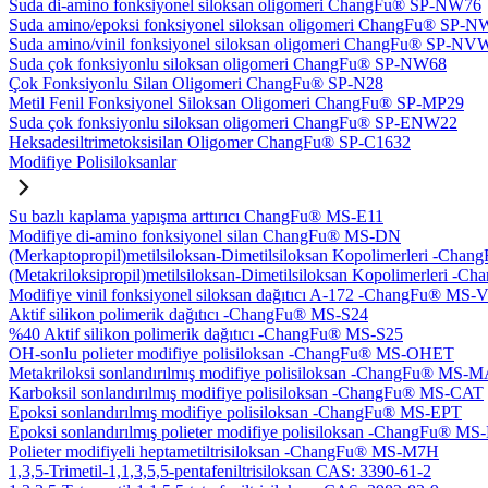
Suda di-amino fonksiyonel siloksan oligomeri ChangFu® SP-NW76
Suda amino/epoksi fonksiyonel siloksan oligomeri ChangFu® SP-
Suda amino/vinil fonksiyonel siloksan oligomeri ChangFu® SP-NV
Suda çok fonksiyonlu siloksan oligomeri ChangFu® SP-NW68
Çok Fonksiyonlu Silan Oligomeri ChangFu® SP-N28
Metil Fenil Fonksiyonel Siloksan Oligomeri ChangFu® SP-MP29
Suda çok fonksiyonlu siloksan oligomeri ChangFu® SP-ENW22
Heksadesiltrimetoksisilan Oligomer ChangFu® SP-C1632
Modifiye Polisiloksanlar
Su bazlı kaplama yapışma arttırıcı ChangFu® MS-E11
Modifiye di-amino fonksiyonel silan ChangFu® MS-DN
(Merkaptopropil)metilsiloksan-Dimetilsiloksan Kopolimerleri -Ch
(Metakriloksipropil)metilsiloksan-Dimetilsiloksan Kopolimerleri
Modifiye vinil fonksiyonel siloksan dağıtıcı A-172 -ChangFu® MS-
Aktif silikon polimerik dağıtıcı -ChangFu® MS-S24
%40 Aktif silikon polimerik dağıtıcı -ChangFu® MS-S25
OH-sonlu polieter modifiye polisiloksan -ChangFu® MS-OHET
Metakriloksi sonlandırılmış modifiye polisiloksan -ChangFu® MS-
Karboksil sonlandırılmış modifiye polisiloksan -ChangFu® MS-CAT
Epoksi sonlandırılmış modifiye polisiloksan -ChangFu® MS-EPT
Epoksi sonlandırılmış polieter modifiye polisiloksan -ChangFu® M
Polieter modifiyeli heptametiltrisiloksan -ChangFu® MS-M7H
1,3,5-Trimetil-1,1,3,5,5-pentafeniltrisiloksan CAS: 3390-61-2