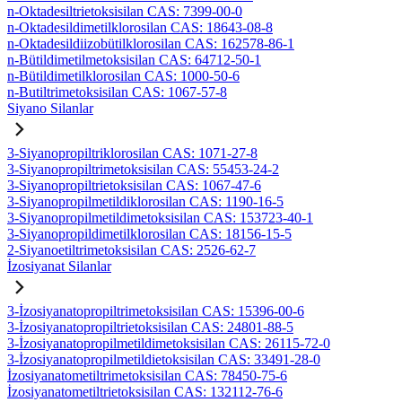
n-Oktadesiltrietoksisilan CAS: 7399-00-0
n-Oktadesildimetilklorosilan CAS: 18643-08-8
n-Oktadesildiizobütilklorosilan CAS: 162578-86-1
n-Bütildimetilmetoksisilan CAS: 64712-50-1
n-Bütildimetilklorosilan CAS: 1000-50-6
n-Butiltrimetoksisilan CAS: 1067-57-8
Siyano Silanlar
3-Siyanopropiltriklorosilan CAS: 1071-27-8
3-Siyanopropiltrimetoksisilan CAS: 55453-24-2
3-Siyanopropiltrietoksisilan CAS: 1067-47-6
3-Siyanopropilmetildiklorosilan CAS: 1190-16-5
3-Siyanopropilmetildimetoksisilan CAS: 153723-40-1
3-Siyanopropildimetilklorosilan CAS: 18156-15-5
2-Siyanoetiltrimetoksisilan CAS: 2526-62-7
İzosiyanat Silanlar
3-İzosiyanatopropiltrimetoksisilan CAS: 15396-00-6
3-İzosiyanatopropiltrietoksisilan CAS: 24801-88-5
3-İzosiyanatopropilmetildimetoksisilan CAS: 26115-72-0
3-İzosiyanatopropilmetildietoksisilan CAS: 33491-28-0
İzosiyanatometiltrimetoksisilan CAS: 78450-75-6
İzosiyanatometiltrietoksisilan CAS: 132112-76-6