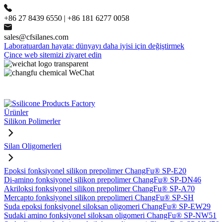
+86 27 8439 6550 | +86 181 6277 0058
sales@cfsilanes.com
Laboratuardan hayata: dünyayı daha iyisi için değiştirmek
Çince web sitemizi ziyaret edin
Ürünler
Silikon Polimerler
Silan Oligomerleri
Epoksi fonksiyonel silikon prepolimer ChangFu® SP-E20
Di-amino fonksiyonel silikon prepolimer ChangFu® SP-DN46
Akriloksi fonksiyonel silikon prepolimer ChangFu® SP-A70
Mercapto fonksiyonel silikon prepolimeri ChangFu® SP-SH
Suda epoksi fonksiyonel siloksan oligomeri ChangFu® SP-EW29
Sudaki amino fonksiyonel siloksan oligomeri ChangFu® SP-NW51