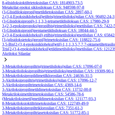
8-glisidoksioktiltrietoksisilan CAS: 1814903-73-5
Metakrilat epoksi siklosiloksan CAS: 948598-97-8
(3-Glisidiloksipropil)metildietoksisilan CAS: 2897-60-1
2-(3,4-Epoksisikloheksil)etiltris(trimetilsiloksi)silan CAS: 90492-24-3
(3-Glisidoksipropil)-1,1,3,3-tetrametildisiloksan CAS: 17980-29-9
3-(2,3-epoksipropoksi)propilbis(trimetilsiloksi)metilsilan CAS: 7422-
(3-Glisidoksipropil)pentametildisiloksan CAS: 18044-44-5
2-(3,4-Epoksisikloheksil) etilbis(trimetilsiloksi)metilsilan CAS: 6584
[3-(glisidoksietoksi)propil]trimetoksisilan CAS: 118822-75-6
3,5-Bis[2-(3,4-epoksisikloheksil)etil]-1,1,1,3,5,7,7,7-oktametiltetrasil
Tris[2-(3,4-epoksisikloheksil)etildimetilsiloksi]metilsilan CAS: 1212
Akriloksi Silanlar
3-Metakriloksipropiltris(trimetilsiloksi)silan CAS: 17096-07-0
3-Metakriloiloksipropilbis(trimetilsiloksi)metilsilan CAS: 19309-90-1
3-Metakriloksipropildimetilklorosilan CAS: 24636-31-5
3-Akriloksipropiltris(trimetilsiloksi)silan CAS: 17096-12-7
3-Akriloksipropiltrimetoksisilan CAS: 4369-14-6
3-Akriloksipropilmetildimetoksisilan CAS: 13732-00-8
Metakriloksimetiltrimetoksisilan CAS: 54586-78-6
(Metakriloksimetil)metildimetoksisilan CAS: 121177-93-3
8-Metakriloksioktiltrimetoksisilan CAS: 122749-49-9
3-Metakriloksipropiltriklorosilan CAS: 7351-61-3
3-Metakriloksipropiltriasetoksisilan CAS: 51772-85-1