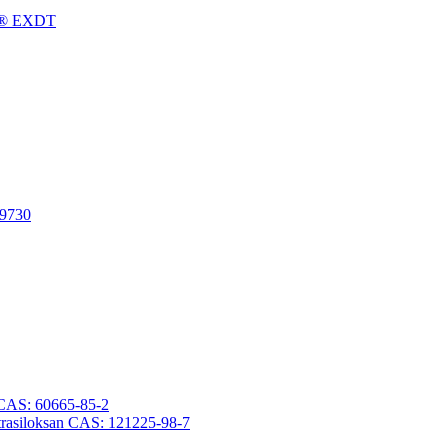
gFu® EXDT
-9730
an CAS: 60665-85-2
otetrasiloksan CAS: 121225-98-7