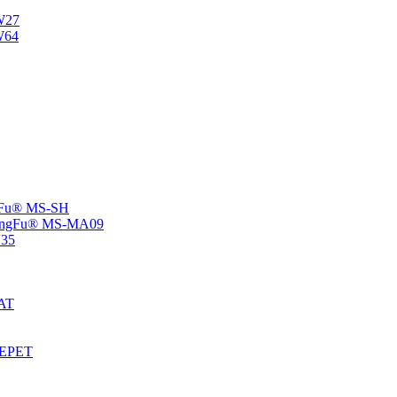
NW27
W64
angFu® MS-SH
 -ChangFu® MS-MA09
V35
MAT
S-EPET