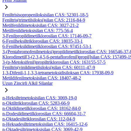
Fenil Silanlar
Feniltrisisopropeniloksisilan CAS: 52301-18-5
Feniltris(trimetilsiloksi)silan CAS: 2116-84-9
Metilfenildimetoksisilan CAS: 3027-21-2
Metilfenildietoksisilan CAS: 775-56-4
3-Fenilpropildimetilklorosilan CAS: 17146-09-7
6-Fenilheksiltriklorosilan CAS: 18035-33-1
6-Fenilheksildimetilklorosilan CAS: 97451-53-1
3-(Pentabromofenilmetoksi)propildimetilklorosilan CAS: 166546-37-
Klorodimetil[3-(2,3,4,5,6-pentaflorofenil)propil]silan CAS: 157499-1
3-(p-Metoksifenil)propiltriklorosilan CAS: 163155-57-5
Feniltris(vinildimetilsiloksi)silan CAS: 60111-47-9
1,3-Difenil-1,1,3,3-tetrametoksidisiloksan CAS: 17938-09-9
Metildifenilmetoksisilan CAS: 18407-48-2
Uzun Zincirli Alkil Silanlar
n-Heksiltrimetoksisilan CAS: 3069-19-0
n-Oktiltriklorosilan CAS: 5283-66-9
n-Oktildimetilklorosilan CAS: 18162-84-0
n-Dodesildimetilklorosilan CAS: 66604-31-7
n-Oktadesiltriklorosilan CAS: 112-04-9
n-Heksadesiltrimetoksisilan CAS: 16415-12-6
n-Oktadesiltrimetoksisilan CAS: 3069-42-9