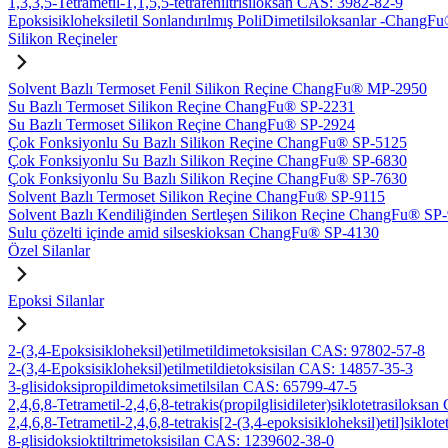
1,3,3,5-Tetrametil-1,1,5,5-tetrafeniltrisiloksan CAS: 3982-82-9
Epoksisikloheksiletil Sonlandırılmış PoliDimetilsiloksanlar -Chan
Silikon Reçineler
Solvent Bazlı Termoset Fenil Silikon Reçine ChangFu® MP-2950
Su Bazlı Termoset Silikon Reçine ChangFu® SP-2231
Su Bazlı Termoset Silikon Reçine ChangFu® SP-2924
Çok Fonksiyonlu Su Bazlı Silikon Reçine ChangFu® SP-5125
Çok Fonksiyonlu Su Bazlı Silikon Reçine ChangFu® SP-6830
Çok Fonksiyonlu Su Bazlı Silikon Reçine ChangFu® SP-7630
Solvent Bazlı Termoset Silikon Reçine ChangFu® SP-9115
Solvent Bazlı Kendiliğinden Sertleşen Silikon Reçine ChangFu® SP
Sulu çözelti içinde amid silseskioksan ChangFu® SP-4130
Özel Silanlar
Epoksi Silanlar
2-(3,4-Epoksisikloheksil)etilmetildimetoksisilan CAS: 97802-57-8
2-(3,4-Epoksisikloheksil)etilmetildietoksisilan CAS: 14857-35-3
3-glisidoksipropildimetoksimetilsilan CAS: 65799-47-5
2,4,6,8-Tetrametil-2,4,6,8-tetrakis(propilglisidileter)siklotetrasiloks
2,4,6,8-Tetrametil-2,4,6,8-tetrakis[2-(3,4-epoksisikloheksil)etil]sikl
8-glisidoksioktiltrimetoksisilan CAS: 1239602-38-0