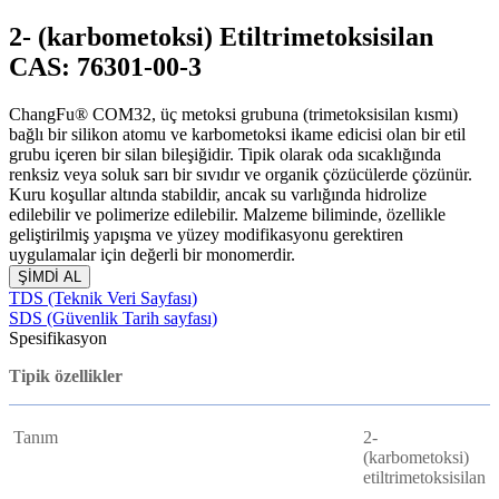
2- (karbometoksi) Etiltrimetoksisilan
CAS: 76301-00-3
ChangFu® COM32, üç metoksi grubuna (trimetoksisilan kısmı)
bağlı bir silikon atomu ve karbometoksi ikame edicisi olan bir etil
grubu içeren bir silan bileşiğidir. Tipik olarak oda sıcaklığında
renksiz veya soluk sarı bir sıvıdır ve organik çözücülerde çözünür.
Kuru koşullar altında stabildir, ancak su varlığında hidrolize
edilebilir ve polimerize edilebilir. Malzeme biliminde, özellikle
geliştirilmiş yapışma ve yüzey modifikasyonu gerektiren
uygulamalar için değerli bir monomerdir.
ŞİMDİ AL
TDS (Teknik Veri Sayfası)
SDS (Güvenlik Tarih sayfası)
Spesifikasyon
Tipik özellikler
Tanım
2-
(karbometoksi)
etiltrimetoksisilan