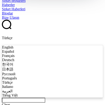
Şirket broşürleri
Haberler
Şirket Haberleri
Bloglar
Bize Ulaşın
Türkçe
English
Español
Français
Deutsch
한국어
日本語
Русский
Português
Türkçe
Italiano
العربية
Tiếng Việt
Clear