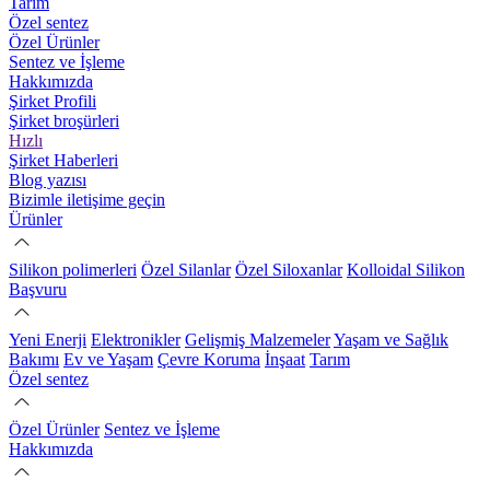
Tarım
Özel sentez
Özel Ürünler
Sentez ve İşleme
Hakkımızda
Şirket Profili
Şirket broşürleri
Hızlı
Şirket Haberleri
Blog yazısı
Bizimle iletişime geçin
Ürünler
Silikon polimerleri
Özel Silanlar
Özel Siloxanlar
Kolloidal Silikon
Başvuru
Yeni Enerji
Elektronikler
Gelişmiş Malzemeler
Yaşam ve Sağlık
Bakımı
Ev ve Yaşam
Çevre Koruma
İnşaat
Tarım
Özel sentez
Özel Ürünler
Sentez ve İşleme
Hakkımızda