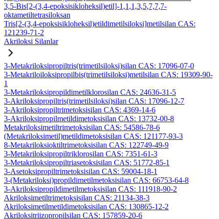
3,5-Bis[2-(3,4-epoksisikloheksil)etil]-1,1,1,3,5,7,7,7-
oktametiltetrasiloksan
Tris[2-(3,4-epoksisikloheksil)etildimetilsiloksi]metilsilan CAS:
121239-71-2
Akriloksi Silanlar
3-Metakriloksipropiltris(trimetilsiloksi)silan CAS: 17096-07-0
3-Metakriloiloksipropilbis(trimetilsiloksi)metilsilan CAS: 19309-90-
1
3-Metakriloksipropildimetilklorosilan CAS: 24636-31-5
3-Akriloksipropiltris(trimetilsiloksi)silan CAS: 17096-12-7
3-Akriloksipropiltrimetoksisilan CAS: 4369-14-6
3-Akriloksipropilmetildimetoksisilan CAS: 13732-00-8
Metakriloksimetiltrimetoksisilan CAS: 54586-78-6
(Metakriloksimetil)metildimetoksisilan CAS: 121177-93-3
8-Metakriloksioktiltrimetoksisilan CAS: 122749-49-9
3-Metakriloksipropiltriklorosilan CAS: 7351-61-3
3-Metakriloksipropiltriasetoksisilan CAS: 51772-85-1
3-Asetoksipropiltrimetoksisilan CAS: 59004-18-1
3-(Metakriloksi)propildimetilmetoksisilan CAS: 66753-64-8
3-Akriloksipropildimetilmetoksisilan CAS: 111918-90-2
Akriloksimetiltrimetoksisilan CAS: 21134-38-3
Akriloksimetilmetildimetoksisilan CAS: 130865-12-2
Akriloksitriizopropilsilan CAS: 157859-20-6