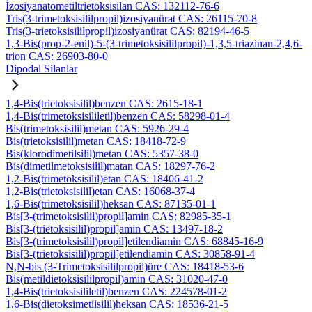
İzosiyanatometiltrietoksisilan CAS: 132112-76-6
Tris(3-trimetoksisililpropil)izosiyanürat CAS: 26115-70-8
Tris(3-trietoksisililpropil)izosiyanürat CAS: 82194-46-5
1,3-Bis(prop-2-enil)-5-(3-trimetoksisililpropil)-1,3,5-triazinan-2,4,6-
trion CAS: 26903-80-0
Dipodal Silanlar
1,4-Bis(trietoksisilil)benzen CAS: 2615-18-1
1,4-Bis(trimetoksisililetil)benzen CAS: 58298-01-4
Bis(trimetoksisilil)metan CAS: 5926-29-4
Bis(trietoksisilil)metan CAS: 18418-72-9
Bis(klorodimetilsilil)metan CAS: 5357-38-0
Bis(dimetilmetoksisilil)matan CAS: 18297-76-2
1,2-Bis(trimetoksisilil)etan CAS: 18406-41-2
1,2-Bis(trietoksisilil)etan CAS: 16068-37-4
1,6-Bis(trimetoksisilil)heksan CAS: 87135-01-1
Bis[3-(trimetoksisilil)propil]amin CAS: 82985-35-1
Bis[3-(trietoksisilil)propil]amin CAS: 13497-18-2
Bis[3-(trimetoksisilil)propil]etilendiamin CAS: 68845-16-9
Bis[3-(trietoksisilil)propil]etilendiamin CAS: 30858-91-4
N,N-bis (3-Trimetoksisililpropil)üre CAS: 18418-53-6
Bis(metildietoksisililpropil)amin CAS: 31020-47-0
1,4-Bis(trietoksisililetil)benzen CAS: 224578-01-2
1,6-Bis(dietoksimetilsilil)heksan CAS: 18536-21-5