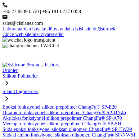
+86 27 8439 6550 | +86 181 6277 0058
sales@cfsilanes.com
Laboratuardan hayata: dünyayı daha iyisi için değiştirmek
Çince web sitemizi ziyaret edin
Ürünler
Silikon Polimerler
Silan Oligomerleri
Epoksi fonksiyonel silikon prepolimer ChangFu® SP-E20
Di-amino fonksiyonel silikon prepolimer ChangFu® SP-DN46
Akriloksi fonksiyonel silikon prepolimer ChangFu® SP-A70
Mercapto fonksiyonel silikon prepolimeri ChangFu® SP-SH
Suda epoksi fonksiyonel siloksan oligomeri ChangFu® SP-EW29
Sudaki amino fonksiyonel siloksan oligomeri ChangFu® SP-NW51