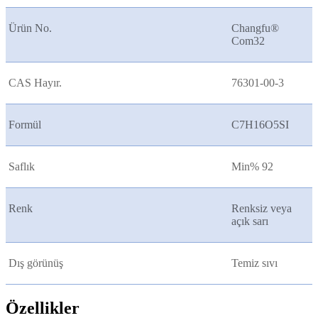
Ürün No.
Changfu®
Com32
CAS Hayır.
76301-00-3
Formül
C7H16O5SI
Saflık
Min% 92
Renk
Renksiz veya
açık sarı
Dış görünüş
Temiz sıvı
Özellikler