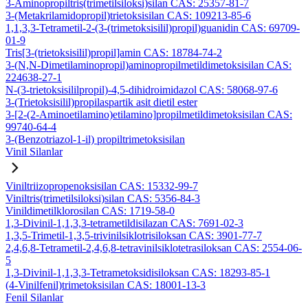
3-Aminopropiltris(trimetilsiloksi)silan CAS: 25357-81-7
3-(Metakrilamidopropil)trietoksisilan CAS: 109213-85-6
1,1,3,3-Tetrametil-2-(3-(trimetoksisilil)propil)guanidin CAS: 69709-
01-9
Tris[3-(trietoksisilil)propil]amin CAS: 18784-74-2
3-(N,N-Dimetilaminopropil)aminopropilmetildimetoksisilan CAS:
224638-27-1
N-(3-trietoksisililpropil)-4,5-dihidroimidazol CAS: 58068-97-6
3-(Trietoksisilil)propilaspartik asit dietil ester
3-[2-(2-Aminoetilamino)etilamino]propilmetildimetoksisilan CAS:
99740-64-4
3-(Benzotriazol-1-il) propiltrimetoksisilan
Vinil Silanlar
Viniltriizopropenoksisilan CAS: 15332-99-7
Viniltris(trimetilsiloksi)silan CAS: 5356-84-3
Vinildimetilklorosilan CAS: 1719-58-0
1,3-Divinil-1,1,3,3-tetrametildisilazan CAS: 7691-02-3
1,3,5-Trimetil-1,3,5-trivinilsiklotrisiloksan CAS: 3901-77-7
2,4,6,8-Tetrametil-2,4,6,8-tetravinilsiklotetrasiloksan CAS: 2554-06-
5
1,3-Divinil-1,1,3,3-Tetrametoksidisiloksan CAS: 18293-85-1
(4-Vinilfenil)trimetoksisilan CAS: 18001-13-3
Fenil Silanlar