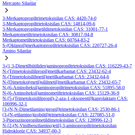
Mercapto Silanlar
3-Merkaptopropiltrimetoksisilan CAS: 4420-74-0
3-Merkaptopropiltrietoksisilan CAS: 14814-09-6
3-Merkaptopropilmetildimetoksisilan CAS: 31001-77-1
Merkaptometiltrimetoksisilan CAS: 30817-94-8
Merkaptometiltrietoksisilan CAS: 60764-83-2
S-(Oktanoil)merkaptopropiltrietoksisilan CAS: 220727-26-4
Amino Silanlar
3-(1,3-Dimetilbütiliden)aminopropiltrietoksisilan CAS: 116229-43-7
N-(Trimetoksisililpropil)metilkarbamat CAS: 23432-62-4
N-(Trimetoksisililmetil)metilkarbamat CAS: 23432-64-6
N-[Dimetoksi(metil)sililmetil]metilkarbamat CAS: 23432-65-7
N-(6-Aminoheksil)aminopropiltrimetoksisilan CAS: 51895-58-0
N-(6-Aminoheksil)aminometiltrietoksisilan CAS: 15129-36-9
N-[5-(Trimetoksisililpropil)-2-aza-1-oksopentil]kaprolaktam CAS:
106996-32-1
[3-(N,N-Dimetilamino)propil]trimetoksisilan CAS: 2530-86-1
(3-(N-etilamino)izobütil)trimetoksisilan CAS: 227085-51-0
3-Piperazinopropilmetildimetoksisilan CAS: 128996-12-3
N-[2-(N-Vinilbenzilamino)etil]-3-aminopropiltrimetoksisilan
Hidroklorür CAS: 34937-00-3