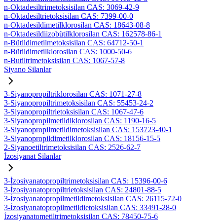
n-Oktadesiltrimetoksisilan CAS: 3069-42-9
n-Oktadesiltrietoksisilan CAS: 7399-00-0
n-Oktadesildimetilklorosilan CAS: 18643-08-8
n-Oktadesildiizobütilklorosilan CAS: 162578-86-1
n-Bütildimetilmetoksisilan CAS: 64712-50-1
n-Bütildimetilklorosilan CAS: 1000-50-6
n-Butiltrimetoksisilan CAS: 1067-57-8
Siyano Silanlar
3-Siyanopropiltriklorosilan CAS: 1071-27-8
3-Siyanopropiltrimetoksisilan CAS: 55453-24-2
3-Siyanopropiltrietoksisilan CAS: 1067-47-6
3-Siyanopropilmetildiklorosilan CAS: 1190-16-5
3-Siyanopropilmetildimetoksisilan CAS: 153723-40-1
3-Siyanopropildimetilklorosilan CAS: 18156-15-5
2-Siyanoetiltrimetoksisilan CAS: 2526-62-7
İzosiyanat Silanlar
3-İzosiyanatopropiltrimetoksisilan CAS: 15396-00-6
3-İzosiyanatopropiltrietoksisilan CAS: 24801-88-5
3-İzosiyanatopropilmetildimetoksisilan CAS: 26115-72-0
3-İzosiyanatopropilmetildietoksisilan CAS: 33491-28-0
İzosiyanatometiltrimetoksisilan CAS: 78450-75-6