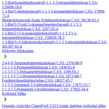
1,3-Bis(heptadekaflorodesil)-1,1,3,3-tetrametildisiloksan CAS:
129498-18-6
1,3-Bis(3-akriloksipropil)-1,1,3,3-tetrametildisiloksan CAS: 17898-
71-4
Metakriloksipropil-Sonlu Polidimetilsiloksan CAS: 58130-03-3
1,3-Bis[3-[3-etil-3-oksetanil)metoksi]propil]-1,1,3,3-
tetrametildisiloksan CAS: 3207-05-4
1,5-Bis[2-(3,4-epoksisikloheksil)etil]-1,1,3,3,5,5-
heksametiltrisiloksan CAS: 150856-78-3
1,3-Bis(3-(2-hidroksietoksi)propil)-1,1,3,3-tetrametildisiloksan CAS:
441307-02-4
Hidrojen Siloksanlar
2,4,6,8-Tetrametilsiklotetrasiloksan CAS: 2370-88-9
1,1,1,3,3-Pentametildisiloksan CAS: 1438-82-0
1,1,3,3,5,5-Heksametiltrisiloksan CAS: 1189-93-1
1,1,1,3,5,5,5-Heptametiltrisiloksan CAS: 1873-88-7
Feniltris(dimetilsiloksi)silan CAS: 18027-45-7
1,1,5,5-Tetrametil-3,3-difeniltrisiloksan CAS: 17875-55-7
1,1,3,5,5-Pentametil-3-feniltrisiloksan CAS: 17962-34-4
Kolloidal Silika
Organik çözücüler ChangFu® CS23 içinde dağılmış kolloidal silika