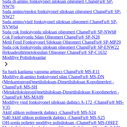
Suda di-amino fonksiyonel siloksan oligomeri ChangFu® SP-
NW76
Suda amino/epoksi fonksiyonel siloksan oligomeri ChangFu® SP-
NW27
Suda amino/vinil fonksiyonel siloksan oligomeri ChangFu® SP-
NVW64
Suda çok fonksiyonlu siloksan oligomeri ChangFu® SP-NW68
Çok Fonksiyonlu Silan Oligomeri ChangFu® SP-N28
Metil Fenil Fonksiyonel Siloksan Oligomeri ChangFu® SP-MP29
Suda çok fonksiyonlu siloksan oligomeri ChangFu® SP-ENW22
Heksadesiltrimetoksisilan Oligomer ChangFu® SP-C1632
Modifiye Polisiloksanlar
Su bazlı kaplama yapışma arttırıcı ChangFu® MS-E11
Modifiye di-amino fonksiyonel silan ChangFu® MS-DN
(Merkaptopropil)metilsiloksan-Dimetilsiloksan Kopolimerleri -
ChangFu® MS-SH
(Metakriloksipropil)metilsiloksan-Dimetilsiloksan Kopolimerleri -
ChangFu® MS-MA09
Modifiye vinil fonksiyonel siloksan dağıtıcı A-172 -ChangFu® MS-
V35
Aktif silikon polimerik dağıtıcı -ChangFu® MS-S24
%40 Aktif silikon polimerik dağıtıcı -ChangFu® MS-S25
OH-sonlu polieter modifiye polisiloksan -ChangFu® MS-OHET