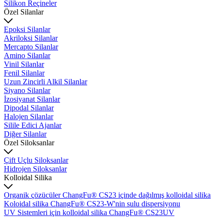
Silikon Reçineler
Özel Silanlar
Epoksi Silanlar
Akriloksi Silanlar
Mercapto Silanlar
Amino Silanlar
Vinil Silanlar
Fenil Silanlar
Uzun Zincirli Alkil Silanlar
Siyano Silanlar
İzosiyanat Silanlar
Dipodal Silanlar
Halojen Silanlar
Silile Edici Ajanlar
Diğer Silanlar
Özel Siloksanlar
Çift Uçlu Siloksanlar
Hidrojen Siloksanlar
Kolloidal Silika
Organik çözücüler ChangFu® CS23 içinde dağılmış kolloidal silika
Koloidal silika ChangFu® CS23-W'nin sulu dispersiyonu
UV Sistemleri için kolloidal silika ChangFu® CS23UV