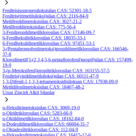
Feniltrisisopropeniloksisilan CAS: 52301-18-5
Feniltris(trimetilsiloksi)silan CAS: 2116-84-9
Metilfenildimetoksisilan CAS: 3027-21-2
Metilfenildietoksisilan CAS: 775-56-4
3-Fenilpropildimetilklorosilan CAS: 17146-09-7
6-Fenilheksiltriklorosilan CAS: 18035-33-1
6-Fenilheksildimetilklorosilan CAS: 97451-53-1
3-(Pentabromofenilmetoksi)propildimetilklorosilan CAS: 166546-
37-8
Klorodimetil[3-(2,3,4,5,6-pentaflorofenil)propil]silan CAS: 157499-
19-9
3-(p-Metoksifenil)propiltriklorosilan CAS: 163155-57-5
Feniltris(vinildimetilsiloksi)silan CAS: 60111-47-9
1,3-Difenil-1,1,3,3-tetrametoksidisiloksan CAS: 17938-09-9
Metildifenilmetoksisilan CAS: 18407-48-2
Uzun Zincirli Alkil Silanlar
n-Heksiltrimetoksisilan CAS: 3069-19-0
n-Oktiltriklorosilan CAS: 5283-66-9
n-Oktildimetilklorosilan CAS: 18162-84-0
n-Dodesildimetilklorosilan CAS: 66604-31-7
n-Oktadesiltriklorosilan CAS: 112-04-9
n-Heksadesiltrimetoksisilan CAS: 16415-12-6