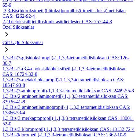
65-9
[3,3-Bis(hidroksimetil)bütoksi]propilbis(trimetilsiloksi)metilsilan
CAS: 4262-92-4
2-(Trietoksisilil)etilfosfonik asitdietilester CAS: 757-44-8
Özel Siloksanlar
Çift Uçlu Siloksanlar
1,3-Bis(3-glisidoksipropil)-1,1,3,3-tetrametildisiloksan CAS: 126-
80-7
1,3-Bis[2-(3,4-epoksisikloheksil)etil]-1,1,3,3-tetrametildisiloksan
CAS: 18724-32-8
1,3-Bis(3-metakriloksipropil)-1,1,3,3-tetrametildisiloksan CAS:
18547-93-8
1,3-Bis(3-aminopropil)-1,1,3,3-tetrametildisiloksan CAS: 2469-55-8
1,3-Bis(2-aminoetilaminometil)-1,1,3,3-tetrametildisiloksan CAS:
83936-41-8
1,3-Bis(3-aminoetilaminopropil)-1,1,3,3-tetrametildisiloksan CAS:
17866-53-4
1,3-Bis(3-merkaptopropil)-1,1,3,3-tetrametildisiloksan CAS: 18001-
52-0
1,3-Bis(3-kloropropil)-1,1,3,3-tetrametildisiloksan CAS: 18132-72-4
1,3-Bis(klorometil)-1,1,3,3-tetrametildisiloksan CAS: 2362-10-9