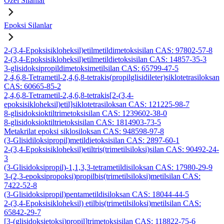
Özel Silanlar
Epoksi Silanlar
2-(3,4-Epoksisikloheksil)etilmetildimetoksisilan CAS: 97802-57-8
2-(3,4-Epoksisikloheksil)etilmetildietoksisilan CAS: 14857-35-3
3-glisidoksipropildimetoksimetilsilan CAS: 65799-47-5
2,4,6,8-Tetrametil-2,4,6,8-tetrakis(propilglisidileter)siklotetrasiloksan
CAS: 60665-85-2
2,4,6,8-Tetrametil-2,4,6,8-tetrakis[2-(3,4-
epoksisikloheksil)etil]siklotetrasiloksan CAS: 121225-98-7
8-glisidoksioktiltrimetoksisilan CAS: 1239602-38-0
8-glisidoksioktiltrietoksisilan CAS: 1814903-73-5
Metakrilat epoksi siklosiloksan CAS: 948598-97-8
(3-Glisidiloksipropil)metildietoksisilan CAS: 2897-60-1
2-(3,4-Epoksisikloheksil)etiltris(trimetilsiloksi)silan CAS: 90492-24-
3
(3-Glisidoksipropil)-1,1,3,3-tetrametildisiloksan CAS: 17980-29-9
3-(2,3-epoksipropoksi)propilbis(trimetilsiloksi)metilsilan CAS:
7422-52-8
(3-Glisidoksipropil)pentametildisiloksan CAS: 18044-44-5
2-(3,4-Epoksisikloheksil) etilbis(trimetilsiloksi)metilsilan CAS:
65842-29-7
[3-(glisidoksietoksi)propil]trimetoksisilan CAS: 118822-75-6