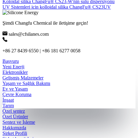
Koloidal silika ChangFu® CS23-W'nin sulu dispersiyonu
UV Sistemleri için kolloidal silika ChangFu® CS23UV
Şimdi Changfu Chemical ile iletişime geçin!
sales@cfsilanes.com
+86 27 8439 6550 | +86 181 6277 0058
Başvuru
Yeni Enerji
Elektronikler
Gelişmiş Malzemeler
Yaşam ve Sağlık Bakımı
Ev ve Yaşam
Çevre Koruma
İnşaat
Tarım
Özel sentez
Özel Ürünler
Sentez ve İşleme
Hakkımızda
Şirket Profili