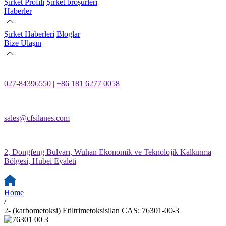
Şirket Profili
Şirket broşürleri
Haberler
Şirket Haberleri
Bloglar
Bize Ulaşın
027-84396550 | +86 181 6277 0058
sales@cfsilanes.com
2, Dongfeng Bulvarı, Wuhan Ekonomik ve Teknolojik Kalkınma
Bölgesi, Hubei Eyaleti
Home
/
2- (karbometoksi) Etiltrimetoksisilan CAS: 76301-00-3