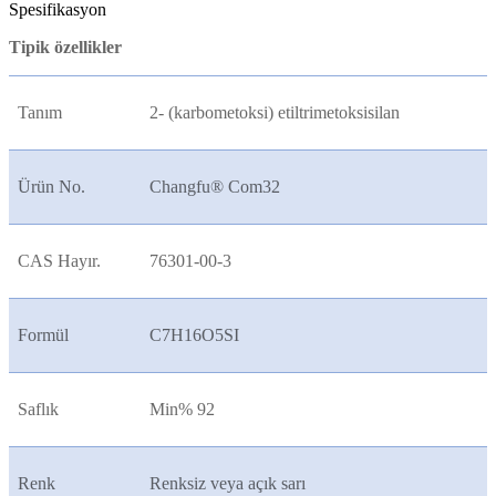
Spesifikasyon
Tipik özellikler
Tanım
2- (karbometoksi) etiltrimetoksisilan
Ürün No.
Changfu® Com32
CAS Hayır.
76301-00-3
Formül
C7H16O5SI
Saflık
Min% 92
Renk
Renksiz veya açık sarı