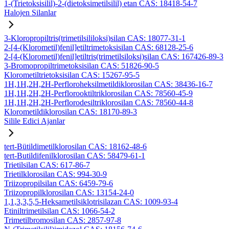
1-(Trietoksisilil)-2-(dietoksimetilsilil) etan CAS: 18418-54-7
Halojen Silanlar
3-Kloropropiltris(trimetilsililoksi)silan CAS: 18077-31-1
2-[4-(Klorometil)fenil]etiltrimetoksisilan CAS: 68128-25-6
2-[4-(Klorometil)fenil]etiltris(trimetilsiloksi)silan CAS: 167426-89-3
3-Bromopropiltrimetoksisilan CAS: 51826-90-5
Klorometiltrietoksisilan CAS: 15267-95-5
1H,1H,2H,2H-Perfloroheksilmetildiklorosilan CAS: 38436-16-7
1H,1H,2H,2H-Perflorooktiltriklorosilan CAS: 78560-45-9
1H,1H,2H,2H-Perflorodesiltriklorosilan CAS: 78560-44-8
Klorometildiklorosilan CAS: 18170-89-3
Silile Edici Ajanlar
tert-Bütildimetilklorosilan CAS: 18162-48-6
tert-Butildifenilklorosilan CAS: 58479-61-1
Trietilsilan CAS: 617-86-7
Trietilklorosilan CAS: 994-30-9
Triizopropilsilan CAS: 6459-79-6
Triizopropilklorosilan CAS: 13154-24-0
1,1,3,3,5,5-Heksametilsiklotrisilazan CAS: 1009-93-4
Etiniltrimetilsilan CAS: 1066-54-2
Trimetilbromosilan CAS: 2857-97-8