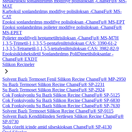
Metakriloksi sonlandırılmış modifiye polisiloksan -ChangFu® MS-
MAT
Karboksil sonlandırılmış modifiye polisiloksan -ChangFu® MS-
CAT
Epoksi sonlandırılmış modifiye polisiloksan -ChangFu® MS-EPT
Epoksi sonlandırılmış polieter modifiye polisiloksan -ChangFu®
MS-EPET
Polieter modifiyeli heptametiltrisiloksan -ChangFu® MS-M7H
1,3,5-Trimetil-1,1,3,5,5-pentafeniltrisiloksan CAS: 3390-61-2
1,3,3,5-Tetrametil-1,1,5,5-tetrafeniltrisiloksan CAS: 3982-82-9
Epoksisikloheksiletil Sonlandırılmış PoliDimetilsiloksanlar -
ChangFu® EXDT
Silikon Reçineler
Solvent Bazlı Termoset Fenil Silikon Reçine ChangFu® MP-2950
Su Bazlı Termoset Silikon Reçine ChangFu® SP-2231
Su Bazlı Termoset Silikon Reçine ChangFu® SP-2924
Çok Fonksiyonlu Su Bazlı Silikon Reçine ChangFu® SP-5125
Çok Fonksiyonlu Su Bazlı Silikon Reçine ChangFu® SP-6830
Çok Fonksiyonlu Su Bazlı Silikon Reçine ChangFu® SP-7630
Solvent Bazlı Termoset Silikon Reçine ChangFu® SP-9115
Solvent Bazlı Kendiliğinden Sertleşen Silikon Reçine ChangFu®
SP-9730
Sulu çözelti içinde amid silseskioksan ChangFu® SP-4130