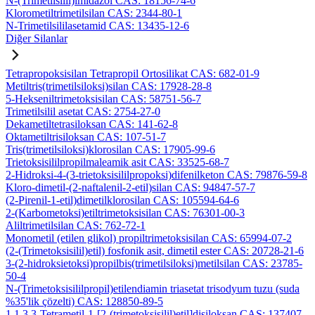
N-(Trimetilsilil)imidazol CAS: 18156-74-6
Klorometiltrimetilsilan CAS: 2344-80-1
N-Trimetilsililasetamid CAS: 13435-12-6
Diğer Silanlar
Tetrapropoksisilan Tetrapropil Ortosilikat CAS: 682-01-9
Metiltris(trimetilsiloksi)silan CAS: 17928-28-8
5-Hekseniltrimetoksisilan CAS: 58751-56-7
Trimetilsilil asetat CAS: 2754-27-0
Dekametiltetrasiloksan CAS: 141-62-8
Oktametiltrisiloksan CAS: 107-51-7
Tris(trimetilsiloksi)klorosilan CAS: 17905-99-6
Trietoksisililpropilmaleamik asit CAS: 33525-68-7
2-Hidroksi-4-(3-trietoksisililpropoksi)difenilketon CAS: 79876-59-8
Kloro-dimetil-(2-naftalenil-2-etil)silan CAS: 94847-57-7
(2-Pirenil-1-etil)dimetilklorosilan CAS: 105594-64-6
2-(Karbometoksi)etiltrimetoksisilan CAS: 76301-00-3
Aliltrimetilsilan CAS: 762-72-1
Monometil (etilen glikol) propiltrimetoksisilan CAS: 65994-07-2
(2-(Trimetoksisilil)etil) fosfonik asit, dimetil ester CAS: 20728-21-6
3-(2-hidroksietoksi)propilbis(trimetilsiloksi)metilsilan CAS: 23785-
50-4
N-(Trimetoksisililpropil)etilendiamin triasetat trisodyum tuzu (suda
%35'lik çözelti) CAS: 128850-89-5
1,1,3,3-Tetrametil-1-[2-(trimetoksisilil)etil]disiloksan CAS: 137407-