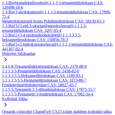
1,3-Bis(heptadekaflorodesil)-1,1,3,3-tetrametildisiloksan CAS:
129498-18-6
1,3-Bis(3-akriloksipropil)-1,1,3,3-tetrametildisiloksan CAS: 17898-
71-4
Metakriloksipropil-Sonlu Polidimetilsiloksan CAS: 58130-03-3
1,3-Bis[3-[3-etil-3-oksetanil)metoksi]propil]-1,1,3,3-
tetrametildisiloksan CAS: 3207-05-4
1,5-Bis[2-(3,4-epoksisikloheksil)etil]-1,1,3,3,5,5-
heksametiltrisiloksan CAS: 150856-78-3
1,3-Bis(3-(2-hidroksietoksi)propil)-1,1,3,3-tetrametildisiloksan CAS:
441307-02-4
Hidrojen Siloksanlar
2,4,6,8-Tetrametilsiklotetrasiloksan CAS: 2370-88-9
1,1,1,3,3-Pentametildisiloksan CAS: 1438-82-0
1,1,3,3,5,5-Heksametiltrisiloksan CAS: 1189-93-1
1,1,1,3,5,5,5-Heptametiltrisiloksan CAS: 1873-88-7
Feniltris(dimetilsiloksi)silan CAS: 18027-45-7
1,1,5,5-Tetrametil-3,3-difeniltrisiloksan CAS: 17875-55-7
1,1,3,5,5-Pentametil-3-feniltrisiloksan CAS: 17962-34-4
Kolloidal Silika
Organik çözücüler ChangFu® CS23 içinde dağılmış kolloidal silika