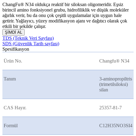
ChangFu® N34 oldukça reaktif bir siloksan oligomeridir. Eşsiz
birincil amino fonksiyonel grubu, hidrofiliklik ve düşük moleküler
ağırlık verir, bu da onu çok çeşitli uygulamalar için uygun hale
getirir. Yağlayıcı, yüzey modifikasyon ajanı ve dağıtıcı olarak çok
etkili bir şekilde çalışır.
ŞİMDİ AL
TDS (Teknik Veri Sayfası)
SDS (Güvenlik Tarih sayfası)
Spesifikasyon
Ürün No.
Changfu® N34
Tanım
3-aminopropiltris
(trimetilsiloksi)
silan
CAS Hayır.
25357-81-7
Formül
C12H35NO3SI4