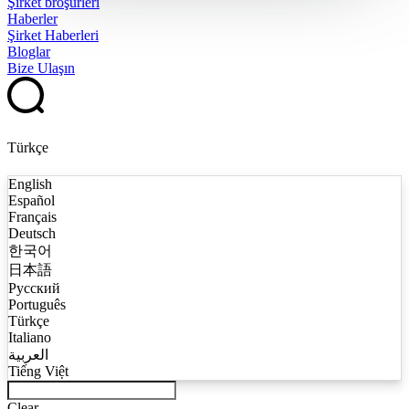
Şirket broşürleri
Haberler
Şirket Haberleri
Bloglar
Bize Ulaşın
Türkçe
English
Español
Français
Deutsch
한국어
日本語
Русский
Português
Türkçe
Italiano
العربية
Tiếng Việt
Clear