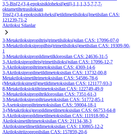
3,5-Bis[2-(3,4-epoksisikloheksil)etil]-1,1,1,3,5,7,7,7-
oktametiltetrasiloksan
Tris[2-(3,4-epoksisikloheksil)etildimetilsiloksi]metilsilan CAS:
121239-71-2
Akriloksi Silanlar
3-Metakriloksipropiltris(trimetilsiloksi)silan CAS: 17096-07-0
3-Metakriloiloksipropilbis(trimetilsiloksi)metilsilan CAS: 19309-90-
1
3-Metakriloksipropildimetilklorosilan CAS: 24636-31-5
3-Akriloksipropiltris(trimetilsiloksi)silan CAS: 17096-12-7
3-Akriloksipropiltrimetoksisilan CAS: 4369-14-6
3-Akriloksipropilmetildimetoksisilan CAS: 13732-00-8
Metakriloksimetiltrimetoksisilan CAS: 54586-78-6
(Metakriloksimetil)metildimetoksisilan CAS: 121177-93-3
8-Metakriloksioktiltrimetoksisilan CAS: 122749-49-9
3-Metakriloksipropiltriklorosilan CAS: 7351-61-3
3-Metakriloksipropiltriasetoksisilan CAS: 51772-85-1
3-Asetoksipropiltrimetoksisilan CAS: 59004-18-1
3-(Metakriloksi)propildimetilmetoksisilan CAS: 66753-64-8
3-Akriloksipropildimetilmetoksisilan CAS: 111918-90-2
Akriloksimetiltrimetoksisilan CAS: 21134-38-3
Akriloksimetilmetildimetoksisilan CAS: 130865-12-2
Akriloksitriizopropilsilan CAS: 157859-20-6