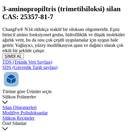
3-aminopropiltris (trimetilsiloksi) silan
CAS: 25357-81-7
ChangFu® N34 oldukça reaktif bir siloksan oligomeridir. Eşsiz
birincil amino fonksiyonel grubu, hidrofiliklik ve düşük moleküler
ağırlık verir, bu da onu çok çeşitli uygulamalar için uygun hale
getirir. Yağlayıcı, yüzey modifikasyon ajanı ve dağıtıcı olarak çok
etkili bir şekilde çalışır.
ŞİMDİ AL
TDS (Teknik Veri Sayfası)
SDS (Güvenlik Tarih sayfası)
Türüne göre Ürünler seçin
Silikon Polimerler
Silan Oligomerleri
Modifiye Polisiloksanlar
Silikon Reçineler
Özel Silanlar