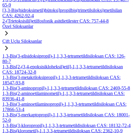
65-9
[3,3-Bis(hidroksimetil)bütoksi]propilbis(trimetilsiloksi)metilsilan
CAS: 4262-92-4
2-(Trietoksisilil)etilfosfonik asitdietilester CAS: 757-44-8
Özel Siloksanlar
Çift Uçlu Siloksanlar
1,3-Bis(3-glisidoksipropil)-1,1,3,3-tetrametildisiloksan CAS: 126-
80-7
1,3-Bis[2-(3,4-epoksisikloheksil)etil]-1,1,3,3-tetrametildisiloksan
CAS: 18724-32-8
1,3-Bis(3-metakriloksipropil)-1,1,3,3-tetrametildisiloksan CAS:
18547-93-8
1,3-Bis(3-aminopropil)-1,1,3,3-tetrametildisiloksan CAS: 2469-55-8
1,3-Bis(2-aminoetilaminometil)-1,1,3,3-tetrametildisiloksan CAS:
83936-41-8
1,3-Bis(3-aminoetilaminopropil)-1,1,3,3-tetrametildisiloksan CAS:
17866-53-4
1,3-Bis(3-merkaptopropil)-1,1,3,3-tetrametildisiloksan CAS: 18001-
52-0
1,3-Bis(3-kloropropil)-1,1,3,3-tetrametildisiloksan CAS: 18132-72-4
1,3-Bis(klorometil)-1,1,3,3-tetrametildisiloksan CAS: 2362-10-9