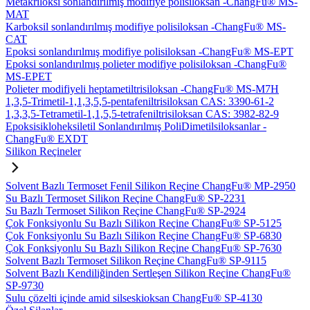
Metakriloksi sonlandırılmış modifiye polisiloksan -ChangFu® MS-
MAT
Karboksil sonlandırılmış modifiye polisiloksan -ChangFu® MS-
CAT
Epoksi sonlandırılmış modifiye polisiloksan -ChangFu® MS-EPT
Epoksi sonlandırılmış polieter modifiye polisiloksan -ChangFu®
MS-EPET
Polieter modifiyeli heptametiltrisiloksan -ChangFu® MS-M7H
1,3,5-Trimetil-1,1,3,5,5-pentafeniltrisiloksan CAS: 3390-61-2
1,3,3,5-Tetrametil-1,1,5,5-tetrafeniltrisiloksan CAS: 3982-82-9
Epoksisikloheksiletil Sonlandırılmış PoliDimetilsiloksanlar -
ChangFu® EXDT
Silikon Reçineler
Solvent Bazlı Termoset Fenil Silikon Reçine ChangFu® MP-2950
Su Bazlı Termoset Silikon Reçine ChangFu® SP-2231
Su Bazlı Termoset Silikon Reçine ChangFu® SP-2924
Çok Fonksiyonlu Su Bazlı Silikon Reçine ChangFu® SP-5125
Çok Fonksiyonlu Su Bazlı Silikon Reçine ChangFu® SP-6830
Çok Fonksiyonlu Su Bazlı Silikon Reçine ChangFu® SP-7630
Solvent Bazlı Termoset Silikon Reçine ChangFu® SP-9115
Solvent Bazlı Kendiliğinden Sertleşen Silikon Reçine ChangFu®
SP-9730
Sulu çözelti içinde amid silseskioksan ChangFu® SP-4130