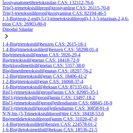
İzosiyanatometiltrietoksisilan CAS: 132112-76-6
Tris(3-trimetoksisililpropil)izosiyanürat CAS: 26115-70-8
Tris(3-trietoksisililpropil)izosiyanürat CAS: 82194-46-5
1,3-Bis(prop-2-enil)-5-(3-trimetoksisililpropil)-1,3,5-triazinan-2,4,6-
trion CAS: 26903-80-0
Dipodal Silanlar
1,4-Bis(trietoksisilil)benzen CAS: 2615-18-1
1,4-Bis(trimetoksisililetil)benzen CAS: 58298-01-4
Bis(trimetoksisilil)metan CAS: 5926-29-4
Bis(trietoksisilil)metan CAS: 18418-72-9
Bis(klorodimetilsilil)metan CAS: 5357-38-0
Bis(dimetilmetoksisilil)matan CAS: 18297-76-2
1,2-Bis(trimetoksisilil)etan CAS: 18406-41-2
1,2-Bis(trietoksisilil)etan CAS: 16068-37-4
1,6-Bis(trimetoksisilil)heksan CAS: 87135-01-1
Bis[3-(trimetoksisilil)propil]amin CAS: 82985-35-1
Bis[3-(trietoksisilil)propil]amin CAS: 13497-18-2
Bis[3-(trimetoksisilil)propil]etilendiamin CAS: 68845-16-9
Bis[3-(trietoksisilil)propil]etilendiamin CAS: 30858-91-4
N,N-bis (3-Trimetoksisililpropil)üre CAS: 18418-53-6
Bis(metildietoksisililpropil)amin CAS: 31020-47-0
1,4-Bis(trietoksisililetil)benzen CAS: 224578-01-2
1,6-Bis(dietoksimetilsilil)heksan CAS: 18536-21-5