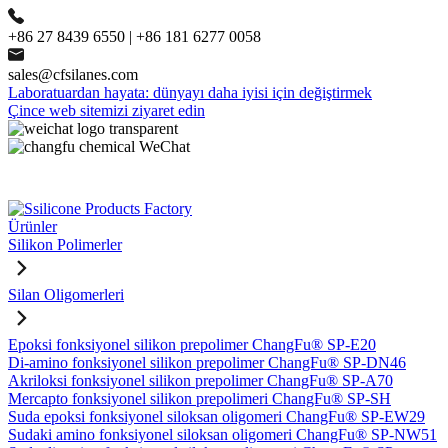
+86 27 8439 6550 | +86 181 6277 0058
sales@cfsilanes.com
Laboratuardan hayata: dünyayı daha iyisi için değiştirmek
Çince web sitemizi ziyaret edin
Ürünler
Silikon Polimerler
Silan Oligomerleri
Epoksi fonksiyonel silikon prepolimer ChangFu® SP-E20
Di-amino fonksiyonel silikon prepolimer ChangFu® SP-DN46
Akriloksi fonksiyonel silikon prepolimer ChangFu® SP-A70
Mercapto fonksiyonel silikon prepolimeri ChangFu® SP-SH
Suda epoksi fonksiyonel siloksan oligomeri ChangFu® SP-EW29
Sudaki amino fonksiyonel siloksan oligomeri ChangFu® SP-NW51