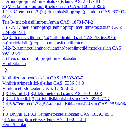
3-Aminopropiltris(trimetilsiloksi)silan CAS: 25357-81-7
3-(Metakrilamidopropil)trietoksisilan CAS: 109213-85-6
1,1,3,3-Tetrametil-2-(3-(trimetoksisilil)propil)guanidin CAS: 69709-
01-9
Tris[3-(trietoksisilil)propil]amin CAS: 18784-74-2
3-(N,N-Dimetilaminopropil)aminopropilmetildimetoksisilan CAS:
224638-27-1
N-(3-trietoksisililpropil)-4,5-dihidroimidazol CAS: 58068-97-6
3-(Trietoksisilil)propilaspartik asit dietil ester
3-[2-(2-Aminoetilamino)etilamino]propilmetildimetoksisilan CAS:
99740-64-4
3-(Benzotriazol-1-il) propiltrimetoksisilan
Vinil Silanlar
Viniltriizopropenoksisilan CAS: 15332-99-7
Viniltris(trimetilsiloksi)silan CAS: 5356-84-3
Vinildimetilklorosilan CAS: 1719-58-0
1,3-Divinil-1,1,3,3-tetrametildisilazan CAS: 7691-02-3
1,3,5-Trimetil-1,3,5-trivinilsiklotrisiloksan CAS: 3901-77-7
2,4,6,8-Tetrametil-2,4,6,8-tetravinilsiklotetrasiloksan CAS: 2554-06-
5
1,3-Divinil-1,1,3,3-Tetrametoksidisiloksan CAS: 18293-85-1
(4-Vinilfenil)trimetoksisilan CAS: 18001-13-3
Fenil Silanlar