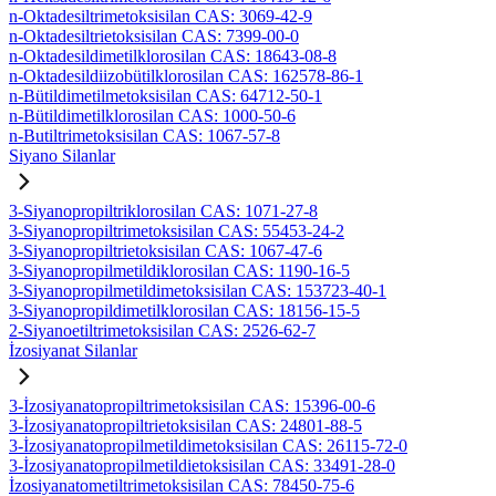
n-Oktadesiltrimetoksisilan CAS: 3069-42-9
n-Oktadesiltrietoksisilan CAS: 7399-00-0
n-Oktadesildimetilklorosilan CAS: 18643-08-8
n-Oktadesildiizobütilklorosilan CAS: 162578-86-1
n-Bütildimetilmetoksisilan CAS: 64712-50-1
n-Bütildimetilklorosilan CAS: 1000-50-6
n-Butiltrimetoksisilan CAS: 1067-57-8
Siyano Silanlar
3-Siyanopropiltriklorosilan CAS: 1071-27-8
3-Siyanopropiltrimetoksisilan CAS: 55453-24-2
3-Siyanopropiltrietoksisilan CAS: 1067-47-6
3-Siyanopropilmetildiklorosilan CAS: 1190-16-5
3-Siyanopropilmetildimetoksisilan CAS: 153723-40-1
3-Siyanopropildimetilklorosilan CAS: 18156-15-5
2-Siyanoetiltrimetoksisilan CAS: 2526-62-7
İzosiyanat Silanlar
3-İzosiyanatopropiltrimetoksisilan CAS: 15396-00-6
3-İzosiyanatopropiltrietoksisilan CAS: 24801-88-5
3-İzosiyanatopropilmetildimetoksisilan CAS: 26115-72-0
3-İzosiyanatopropilmetildietoksisilan CAS: 33491-28-0
İzosiyanatometiltrimetoksisilan CAS: 78450-75-6