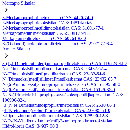
Mercapto Silanlar
3-Merkaptopropiltrimetoksisilan CAS: 4420-74-0
3-Merkaptopropiltrietoksisilan CAS: 14814-09-6
3-Merkaptopropilmetildimetoksisilan CAS: 31001-77-1
Merkaptometiltrimetoksisilan CAS: 30817-94-8
Merkaptometiltrietoksisilan CAS: 60764-83-2
S-(Oktanoil)merkaptopropiltrietoksisilan CAS: 220727-26-4
Amino Silanlar
3-(1,3-Dimetilbütiliden)aminopropiltrietoksisilan CAS: 116229-43-7
N-(Trimetoksisililpropil)metilkarbamat CAS: 23432-62-4
N-(Trimetoksisililmetil)metilkarbamat CAS: 23432-64-6
N-[Dimetoksi(metil)sililmetil]metilkarbamat CAS: 23432-65-7
N-(6-Aminoheksil)aminopropiltrimetoksisilan CAS: 51895-58-0
N-(6-Aminoheksil)aminometiltrietoksisilan CAS: 15129-36-9
N-[5-(Trimetoksisililpropil)-2-aza-1-oksopentil]kaprolaktam CAS:
106996-32-1
[3-(N,N-Dimetilamino)propil]trimetoksisilan CAS: 2530-86-1
(3-(N-etilamino)izobütil)trimetoksisilan CAS: 227085-51-0
3-Piperazinopropilmetildimetoksisilan CAS: 128996-12-3
N-[2-(N-Vinilbenzilamino)etil]-3-aminopropiltrimetoksisilan
Hidroklorür CAS: 34937-00-3