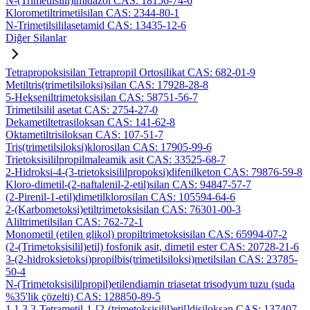
N-(Trimetilsilil)imidazol CAS: 18156-74-6
Klorometiltrimetilsilan CAS: 2344-80-1
N-Trimetilsililasetamid CAS: 13435-12-6
Diğer Silanlar
Tetrapropoksisilan Tetrapropil Ortosilikat CAS: 682-01-9
Metiltris(trimetilsiloksi)silan CAS: 17928-28-8
5-Hekseniltrimetoksisilan CAS: 58751-56-7
Trimetilsilil asetat CAS: 2754-27-0
Dekametiltetrasiloksan CAS: 141-62-8
Oktametiltrisiloksan CAS: 107-51-7
Tris(trimetilsiloksi)klorosilan CAS: 17905-99-6
Trietoksisililpropilmaleamik asit CAS: 33525-68-7
2-Hidroksi-4-(3-trietoksisililpropoksi)difenilketon CAS: 79876-59-8
Kloro-dimetil-(2-naftalenil-2-etil)silan CAS: 94847-57-7
(2-Pirenil-1-etil)dimetilklorosilan CAS: 105594-64-6
2-(Karbometoksi)etiltrimetoksisilan CAS: 76301-00-3
Aliltrimetilsilan CAS: 762-72-1
Monometil (etilen glikol) propiltrimetoksisilan CAS: 65994-07-2
(2-(Trimetoksisilil)etil) fosfonik asit, dimetil ester CAS: 20728-21-6
3-(2-hidroksietoksi)propilbis(trimetilsiloksi)metilsilan CAS: 23785-
50-4
N-(Trimetoksisililpropil)etilendiamin triasetat trisodyum tuzu (suda
%35'lik çözelti) CAS: 128850-89-5
1,1,3,3-Tetrametil-1-[2-(trimetoksisilil)etil]disiloksan CAS: 137407-