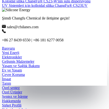
Koloidal silika ChangFu® CS23-W'nin sulu dispersiyonu
UV Sistemleri için kolloidal silika ChangFu® CS23UV
Şimdi Changfu Chemical ile iletişime geçin!
sales@cfsilanes.com
+86 27 8439 6550 | +86 181 6277 0058
Başvuru
Yeni Enerji
Elektronikler
Gelişmiş Malzemeler
Yaşam ve Sağlık Bakımı
Ev ve Yaşam
Çevre Koruma
İnşaat
Tarım
Özel sentez
Özel Ürünler
Sentez ve İşleme
Hakkımızda
Şirket Profili