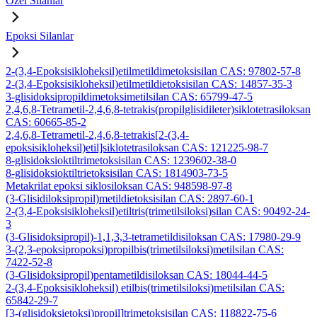
Özel Silanlar
Epoksi Silanlar
2-(3,4-Epoksisikloheksil)etilmetildimetoksisilan CAS: 97802-57-8
2-(3,4-Epoksisikloheksil)etilmetildietoksisilan CAS: 14857-35-3
3-glisidoksipropildimetoksimetilsilan CAS: 65799-47-5
2,4,6,8-Tetrametil-2,4,6,8-tetrakis(propilglisidileter)siklotetrasiloksan
CAS: 60665-85-2
2,4,6,8-Tetrametil-2,4,6,8-tetrakis[2-(3,4-
epoksisikloheksil)etil]siklotetrasiloksan CAS: 121225-98-7
8-glisidoksioktiltrimetoksisilan CAS: 1239602-38-0
8-glisidoksioktiltrietoksisilan CAS: 1814903-73-5
Metakrilat epoksi siklosiloksan CAS: 948598-97-8
(3-Glisidiloksipropil)metildietoksisilan CAS: 2897-60-1
2-(3,4-Epoksisikloheksil)etiltris(trimetilsiloksi)silan CAS: 90492-24-
3
(3-Glisidoksipropil)-1,1,3,3-tetrametildisiloksan CAS: 17980-29-9
3-(2,3-epoksipropoksi)propilbis(trimetilsiloksi)metilsilan CAS:
7422-52-8
(3-Glisidoksipropil)pentametildisiloksan CAS: 18044-44-5
2-(3,4-Epoksisikloheksil) etilbis(trimetilsiloksi)metilsilan CAS:
65842-29-7
[3-(glisidoksietoksi)propil]trimetoksisilan CAS: 118822-75-6