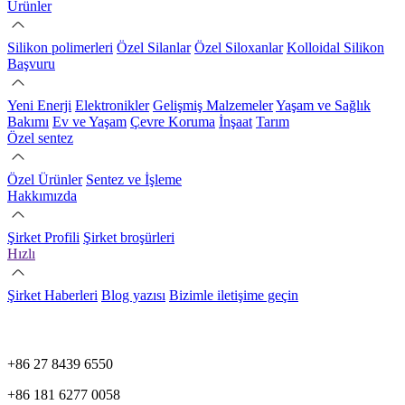
Ürünler
Silikon polimerleri
Özel Silanlar
Özel Siloxanlar
Kolloidal Silikon
Başvuru
Yeni Enerji
Elektronikler
Gelişmiş Malzemeler
Yaşam ve Sağlık
Bakımı
Ev ve Yaşam
Çevre Koruma
İnşaat
Tarım
Özel sentez
Özel Ürünler
Sentez ve İşleme
Hakkımızda
Şirket Profili
Şirket broşürleri
Hızlı
Şirket Haberleri
Blog yazısı
Bizimle iletişime geçin
+86 27 8439 6550
+86 181 6277 0058