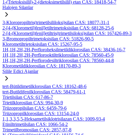
1-(Trietoksisilil)-2-(dietoksimetilsilil) etan CAS: 18418-54-7
Halojen Silanlar
3-Kloropropiltris(trimetilsililoksi)silan CAS: 18077-31-1
2-[4-(Klorometil)fenil]etiltrimetoksisilan CAS: 68128-25-6
2-[4-(Klorometil)fenil]etiltris(trimetilsiloksi)silan CAS: 167426-89-3
3-Bromopropiltrimetoksisilan CAS: 51826-90-5
Klorometiltrietoksisilan CAS: 15267-95-5
1H,1H,2H,2H-Perfloroheksilmetildiklorosilan CAS: 38436-16-7
1H,1H,2H,2H-Perflorooktiltriklorosilan CAS: 78560-45-9
1H,1H,2H,2H-Perflorodesiltriklorosilan CAS: 78560-44-8
Klorometildiklorosilan CAS: 18170-89-3
Silile Edici Ajanlar
tert-Bütildimetilklorosilan CAS: 18162-48-6
tert-Butildifenilklorosilan CAS: 58479-61-1
Trietilsilan CAS: 617-86-7
Trietilklorosilan CAS: 994-30-9
Triizopropilsilan CAS: 6459-79-6
Triizopropilklorosilan CAS: 13154-24-0
1,1,3,3,5,5-Heksametilsiklotrisilazan CAS: 1009-93-4
Etiniltrimetilsilan CAS: 1066-54-2
Trimetilbromosilan CAS: 2857-97-8