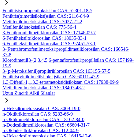
Feniltrisisopropeniloksisilan CAS: 52301-18-5
Feniltris(trimetilsiloksi)silan CAS: 2116-84-9
Metilfenildimetoksisilan CAS: 3027-21-2
Metilfenildietoksisilan CAS: 775-56-4
3-Fenilpropildimetilklorosilan CAS: 17146-09-7
6-Fenilheksiltriklorosilan CAS: 18035-33-1
6-Fenilheksildimetilklorosilan CAS: 97451-53-1
3-(Pentabromofenilmetoksi)propildimetilklorosilan CAS: 166546-
37-8
Klorodimetil[3-(2,3,4,5,6-pentaflorofenil)propil]silan CAS: 157499-
19-9
3-(p-Metoksifenil)propiltriklorosilan CAS: 163155-57-5
Feniltris(vinildimetilsiloksi)silan CAS: 60111-47-9
1,3-Difenil-1,1,3,3-tetrametoksidisiloksan CAS: 17938-09-9
Metildifenilmetoksisilan CAS: 18407-48-2
Uzun Zincirli Alkil Silanlar
n-Heksiltrimetoksisilan CAS: 3069-19-0
n-Oktiltriklorosilan CAS: 5283-66-9
n-Oktildimetilklorosilan CAS: 18162-84-0
n-Dodesildimetilklorosilan CAS: 66604-31-7
n-Oktadesiltriklorosilan CAS: 112-04-9
n-Heksadesiltrimetoksisilan CAS: 16415-12-6