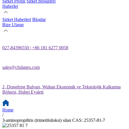
Şirket Profili
Şirket broşürleri
Haberler
Şirket Haberleri
Bloglar
Bize Ulaşın
027-84396550 | +86 181 6277 0058
sales@cfsilanes.com
2, Dongfeng Bulvarı, Wuhan Ekonomik ve Teknolojik Kalkınma
Bölgesi, Hubei Eyaleti
Home
/
3-aminopropiltris (trimetilsiloksi) silan CAS: 25357-81-7