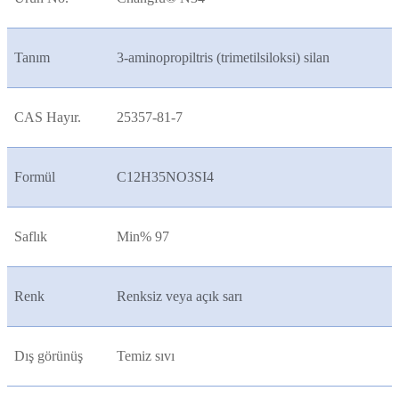
Tanım
3-aminopropiltris (trimetilsiloksi) silan
CAS Hayır.
25357-81-7
Formül
C12H35NO3SI4
Saflık
Min% 97
Renk
Renksiz veya açık sarı
Dış görünüş
Temiz sıvı