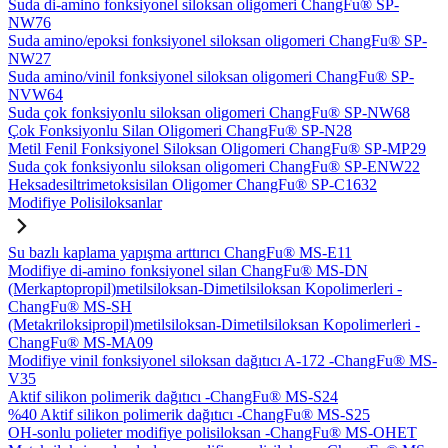
Suda di-amino fonksiyonel siloksan oligomeri ChangFu® SP-
NW76
Suda amino/epoksi fonksiyonel siloksan oligomeri ChangFu® SP-
NW27
Suda amino/vinil fonksiyonel siloksan oligomeri ChangFu® SP-
NVW64
Suda çok fonksiyonlu siloksan oligomeri ChangFu® SP-NW68
Çok Fonksiyonlu Silan Oligomeri ChangFu® SP-N28
Metil Fenil Fonksiyonel Siloksan Oligomeri ChangFu® SP-MP29
Suda çok fonksiyonlu siloksan oligomeri ChangFu® SP-ENW22
Heksadesiltrimetoksisilan Oligomer ChangFu® SP-C1632
Modifiye Polisiloksanlar
Su bazlı kaplama yapışma arttırıcı ChangFu® MS-E11
Modifiye di-amino fonksiyonel silan ChangFu® MS-DN
(Merkaptopropil)metilsiloksan-Dimetilsiloksan Kopolimerleri -
ChangFu® MS-SH
(Metakriloksipropil)metilsiloksan-Dimetilsiloksan Kopolimerleri -
ChangFu® MS-MA09
Modifiye vinil fonksiyonel siloksan dağıtıcı A-172 -ChangFu® MS-
V35
Aktif silikon polimerik dağıtıcı -ChangFu® MS-S24
%40 Aktif silikon polimerik dağıtıcı -ChangFu® MS-S25
OH-sonlu polieter modifiye polisiloksan -ChangFu® MS-OHET