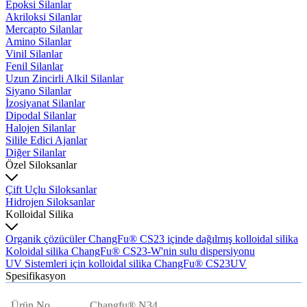
Epoksi Silanlar
Akriloksi Silanlar
Mercapto Silanlar
Amino Silanlar
Vinil Silanlar
Fenil Silanlar
Uzun Zincirli Alkil Silanlar
Siyano Silanlar
İzosiyanat Silanlar
Dipodal Silanlar
Halojen Silanlar
Silile Edici Ajanlar
Diğer Silanlar
Özel Siloksanlar
Çift Uçlu Siloksanlar
Hidrojen Siloksanlar
Kolloidal Silika
Organik çözücüler ChangFu® CS23 içinde dağılmış kolloidal silika
Koloidal silika ChangFu® CS23-W'nin sulu dispersiyonu
UV Sistemleri için kolloidal silika ChangFu® CS23UV
Spesifikasyon
Ürün No.
Changfu® N34