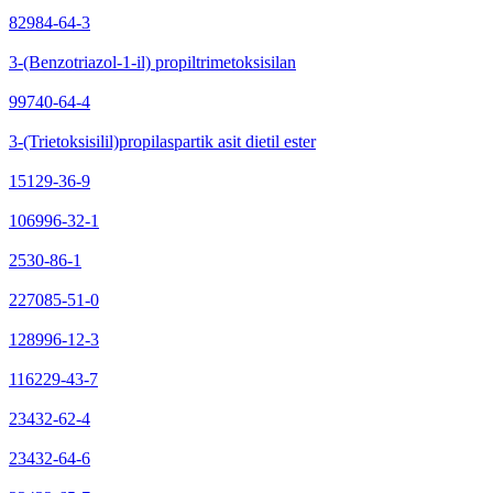
82984-64-3
3-(Benzotriazol-1-il) propiltrimetoksisilan
99740-64-4
3-(Trietoksisilil)propilaspartik asit dietil ester
15129-36-9
106996-32-1
2530-86-1
227085-51-0
128996-12-3
116229-43-7
23432-62-4
23432-64-6