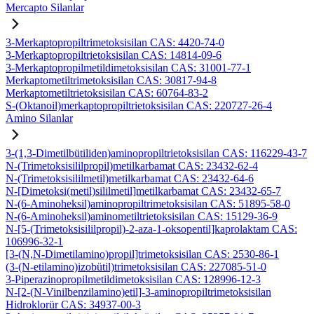
Mercapto Silanlar
3-Merkaptopropiltrimetoksisilan CAS: 4420-74-0
3-Merkaptopropiltrietoksisilan CAS: 14814-09-6
3-Merkaptopropilmetildimetoksisilan CAS: 31001-77-1
Merkaptometiltrimetoksisilan CAS: 30817-94-8
Merkaptometiltrietoksisilan CAS: 60764-83-2
S-(Oktanoil)merkaptopropiltrietoksisilan CAS: 220727-26-4
Amino Silanlar
3-(1,3-Dimetilbütiliden)aminopropiltrietoksisilan CAS: 116229-43-7
N-(Trimetoksisililpropil)metilkarbamat CAS: 23432-62-4
N-(Trimetoksisililmetil)metilkarbamat CAS: 23432-64-6
N-[Dimetoksi(metil)sililmetil]metilkarbamat CAS: 23432-65-7
N-(6-Aminoheksil)aminopropiltrimetoksisilan CAS: 51895-58-0
N-(6-Aminoheksil)aminometiltrietoksisilan CAS: 15129-36-9
N-[5-(Trimetoksisililpropil)-2-aza-1-oksopentil]kaprolaktam CAS:
106996-32-1
[3-(N,N-Dimetilamino)propil]trimetoksisilan CAS: 2530-86-1
(3-(N-etilamino)izobütil)trimetoksisilan CAS: 227085-51-0
3-Piperazinopropilmetildimetoksisilan CAS: 128996-12-3
N-[2-(N-Vinilbenzilamino)etil]-3-aminopropiltrimetoksisilan
Hidroklorür CAS: 34937-00-3