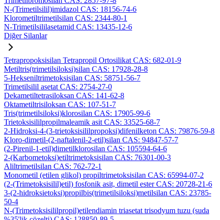
Trimetilbromosilan CAS: 2857-97-8
N-(Trimetilsilil)imidazol CAS: 18156-74-6
Klorometiltrimetilsilan CAS: 2344-80-1
N-Trimetilsililasetamid CAS: 13435-12-6
Diğer Silanlar
Tetrapropoksisilan Tetrapropil Ortosilikat CAS: 682-01-9
Metiltris(trimetilsiloksi)silan CAS: 17928-28-8
5-Hekseniltrimetoksisilan CAS: 58751-56-7
Trimetilsilil asetat CAS: 2754-27-0
Dekametiltetrasiloksan CAS: 141-62-8
Oktametiltrisiloksan CAS: 107-51-7
Tris(trimetilsiloksi)klorosilan CAS: 17905-99-6
Trietoksisililpropilmaleamik asit CAS: 33525-68-7
2-Hidroksi-4-(3-trietoksisililpropoksi)difenilketon CAS: 79876-59-8
Kloro-dimetil-(2-naftalenil-2-etil)silan CAS: 94847-57-7
(2-Pirenil-1-etil)dimetilklorosilan CAS: 105594-64-6
2-(Karbometoksi)etiltrimetoksisilan CAS: 76301-00-3
Aliltrimetilsilan CAS: 762-72-1
Monometil (etilen glikol) propiltrimetoksisilan CAS: 65994-07-2
(2-(Trimetoksisilil)etil) fosfonik asit, dimetil ester CAS: 20728-21-6
3-(2-hidroksietoksi)propilbis(trimetilsiloksi)metilsilan CAS: 23785-
50-4
N-(Trimetoksisililpropil)etilendiamin triasetat trisodyum tuzu (suda
%35'lik çözelti) CAS: 128850-89-5