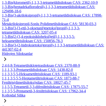
1,3-Bis(klorometil)-1,1,3,3-tetrametildisiloksan CAS: 2362-10-9
1,3-Bis(heptadekaflorodesil)-1,1,3,3-tetrametildisiloksan CAS:
129498-18-6
1,3-Bis(3-akriloksipropil)-1,1,3,3-tetrametildisiloksan CAS: 17898-
71-4
Metakriloksipropil-Sonlu Polidimetilsiloksan CAS: 58130-03-3
1,3-Bis[3-[3-etil-3-oksetanil)metoksi]propil]-1,1,3,3-
tetrametildisiloksan CAS: 3207-05-4
1,5-Bis[2-(3,4-epoksisikloheksil)etil]-1,1,3,3,5,5-
heksametiltrisiloksan CAS: 150856-78-3
1,3-Bis(3-(2-hidroksietoksi)propil)-1,1,3,3-tetrametildisiloksan CAS:
441307-02-4
Hidrojen Siloksanlar
2,4,6,8-Tetrametilsiklotetrasiloksan CAS: 2370-88-9
1,1,1,3,3-Pentametildisiloksan CAS: 1438-82-0
1,1,3,3,5,5-Heksametiltrisiloksan CAS: 1189-93-1
1,1,1,3,5,5,5-Heptametiltrisiloksan CAS: 1873-88-7
Feniltris(dimetilsiloksi)silan CAS: 18027-45-7
1,1,5,5-Tetrametil-3,3-difeniltrisiloksan CAS: 17875-55-7
1,1,3,5,5-Pentametil-3-feniltrisiloksan CAS: 17962-34-4
Kolloidal Silika