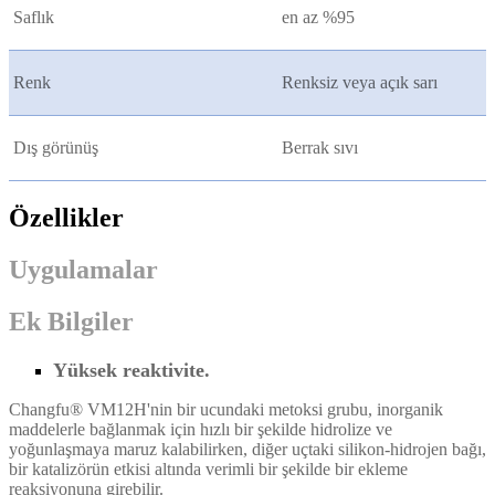
Saflık
en az %95
Renk
Renksiz veya açık sarı
Dış görünüş
Berrak sıvı
Özellikler
Uygulamalar
Ek Bilgiler
Yüksek reaktivite.
Changfu® VM12H'nin bir ucundaki metoksi grubu, inorganik
maddelerle bağlanmak için hızlı bir şekilde hidrolize ve
yoğunlaşmaya maruz kalabilirken, diğer uçtaki silikon-hidrojen bağı,
bir katalizörün etkisi altında verimli bir şekilde bir ekleme
reaksiyonuna girebilir.