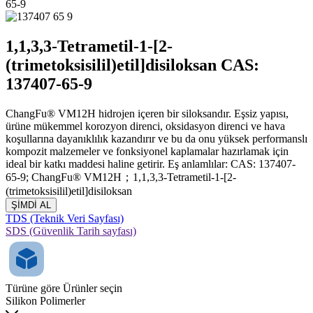
65-9
1,1,3,3-Tetrametil-1-[2-
(trimetoksisilil)etil]disiloksan CAS:
137407-65-9
ChangFu® VM12H hidrojen içeren bir siloksandır. Eşsiz yapısı,
ürüne mükemmel korozyon direnci, oksidasyon direnci ve hava
koşullarına dayanıklılık kazandırır ve bu da onu yüksek performanslı
kompozit malzemeler ve fonksiyonel kaplamalar hazırlamak için
ideal bir katkı maddesi haline getirir. Eş anlamlılar: CAS: 137407-
65-9; ChangFu® VM12H；1,1,3,3-Tetrametil-1-[2-
(trimetoksisilil)etil]disiloksan
ŞİMDİ AL
TDS (Teknik Veri Sayfası)
SDS (Güvenlik Tarih sayfası)
Türüne göre Ürünler seçin
Silikon Polimerler