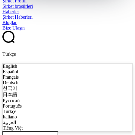
Şirket Profili
Şirket broşürleri
Haberler
Şirket Haberleri
Bloglar
Bize Ulaşın
Türkçe
English
Español
Français
Deutsch
한국어
日本語
Русский
Português
Türkçe
Italiano
العربية
Tiếng Việt