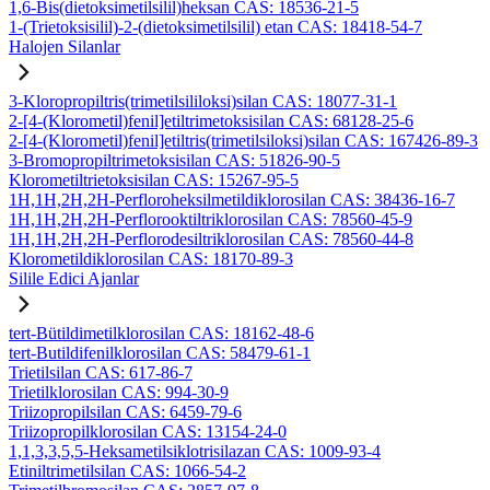
1,6-Bis(dietoksimetilsilil)heksan CAS: 18536-21-5
1-(Trietoksisilil)-2-(dietoksimetilsilil) etan CAS: 18418-54-7
Halojen Silanlar
3-Kloropropiltris(trimetilsililoksi)silan CAS: 18077-31-1
2-[4-(Klorometil)fenil]etiltrimetoksisilan CAS: 68128-25-6
2-[4-(Klorometil)fenil]etiltris(trimetilsiloksi)silan CAS: 167426-89-3
3-Bromopropiltrimetoksisilan CAS: 51826-90-5
Klorometiltrietoksisilan CAS: 15267-95-5
1H,1H,2H,2H-Perfloroheksilmetildiklorosilan CAS: 38436-16-7
1H,1H,2H,2H-Perflorooktiltriklorosilan CAS: 78560-45-9
1H,1H,2H,2H-Perflorodesiltriklorosilan CAS: 78560-44-8
Klorometildiklorosilan CAS: 18170-89-3
Silile Edici Ajanlar
tert-Bütildimetilklorosilan CAS: 18162-48-6
tert-Butildifenilklorosilan CAS: 58479-61-1
Trietilsilan CAS: 617-86-7
Trietilklorosilan CAS: 994-30-9
Triizopropilsilan CAS: 6459-79-6
Triizopropilklorosilan CAS: 13154-24-0
1,1,3,3,5,5-Heksametilsiklotrisilazan CAS: 1009-93-4
Etiniltrimetilsilan CAS: 1066-54-2