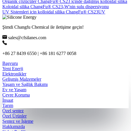
Organik çözücüler ChangFu® CS23 içinde dağılmış kolloidal silika
Koloidal silika ChangFu® CS23-W'nin sulu dispersiyonu
UV Sistemleri için kolloidal silika ChangFu® CS23UV
Şimdi Changfu Chemical ile iletişime geçin!
sales@cfsilanes.com
+86 27 8439 6550 | +86 181 6277 0058
Başvuru
Yeni Enerji
Elektronikler
Gelişmiş Malzemeler
Yaşam ve Sağlık Bakımı
Ev ve Yaşam
Çevre Koruma
İnşaat
Tarım
Özel sentez
Özel Ürünler
Sentez ve İşleme
Hakkımızda