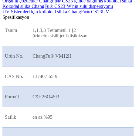
Organik çözücüler ChangFu® CS23 içinde dağılmış kolloidal silika
Koloidal silika ChangFu® CS23-W'nin sulu dispersiyonu
UV Sistemleri için kolloidal silika ChangFu® CS23UV
Spesifikasyon
Tanım
1,1,3,3-Tetrametil-1-[2-
(trimetoksisilil)etil]disiloksan
Ürün No.
ChangFu® VM12H
CAS No.
137407-65-9
Formül
C9H26O4Si3
Saflık
en az %95