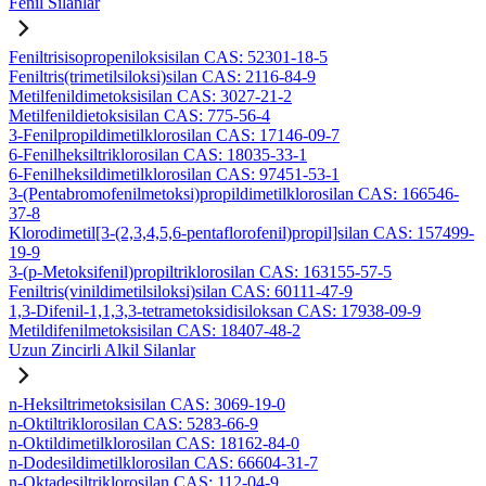
Fenil Silanlar
Feniltrisisopropeniloksisilan CAS: 52301-18-5
Feniltris(trimetilsiloksi)silan CAS: 2116-84-9
Metilfenildimetoksisilan CAS: 3027-21-2
Metilfenildietoksisilan CAS: 775-56-4
3-Fenilpropildimetilklorosilan CAS: 17146-09-7
6-Fenilheksiltriklorosilan CAS: 18035-33-1
6-Fenilheksildimetilklorosilan CAS: 97451-53-1
3-(Pentabromofenilmetoksi)propildimetilklorosilan CAS: 166546-
37-8
Klorodimetil[3-(2,3,4,5,6-pentaflorofenil)propil]silan CAS: 157499-
19-9
3-(p-Metoksifenil)propiltriklorosilan CAS: 163155-57-5
Feniltris(vinildimetilsiloksi)silan CAS: 60111-47-9
1,3-Difenil-1,1,3,3-tetrametoksidisiloksan CAS: 17938-09-9
Metildifenilmetoksisilan CAS: 18407-48-2
Uzun Zincirli Alkil Silanlar
n-Heksiltrimetoksisilan CAS: 3069-19-0
n-Oktiltriklorosilan CAS: 5283-66-9
n-Oktildimetilklorosilan CAS: 18162-84-0
n-Dodesildimetilklorosilan CAS: 66604-31-7
n-Oktadesiltriklorosilan CAS: 112-04-9