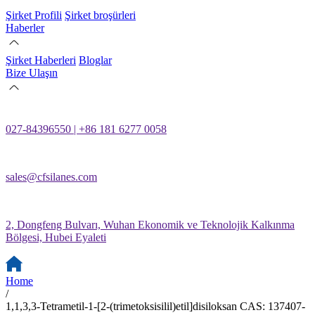
Şirket Profili
Şirket broşürleri
Haberler
Şirket Haberleri
Bloglar
Bize Ulaşın
027-84396550 | +86 181 6277 0058
sales@cfsilanes.com
2, Dongfeng Bulvarı, Wuhan Ekonomik ve Teknolojik Kalkınma
Bölgesi, Hubei Eyaleti
Home
/
1,1,3,3-Tetrametil-1-[2-(trimetoksisilil)etil]disiloksan CAS: 137407-