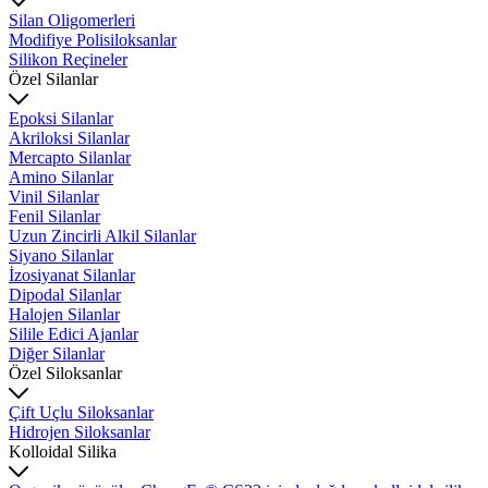
Silan Oligomerleri
Modifiye Polisiloksanlar
Silikon Reçineler
Özel Silanlar
Epoksi Silanlar
Akriloksi Silanlar
Mercapto Silanlar
Amino Silanlar
Vinil Silanlar
Fenil Silanlar
Uzun Zincirli Alkil Silanlar
Siyano Silanlar
İzosiyanat Silanlar
Dipodal Silanlar
Halojen Silanlar
Silile Edici Ajanlar
Diğer Silanlar
Özel Siloksanlar
Çift Uçlu Siloksanlar
Hidrojen Siloksanlar
Kolloidal Silika