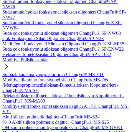
Suda di-amino fonksiyonel siloksan oligomeri ChangFu® SP-
NW76
Suda amino/epoksi fonksiyonel siloksan oligomeri ChangFu® SP-
NW27
Suda amino/vinil fonksiyonel siloksan oligomeri ChangFu® SP-
NVW64
Suda çok fonksiyonlu siloksan oligomeri ChangFu® SP-NW68
Çok Fonksiyonlu Silan Oligomeri ChangFu® SP-N28
Metil Fenil Fonksiyonel Siloksan Oligomeri ChangFu® SP-MP29
Suda çok fonksiyonlu siloksan oligomeri ChangFu® SP-ENW22
Heksadesiltrimetoksisilan Oligomer ChangFu® SP-C1632
Modifiye Polisiloksanlar
Su bazlı kaplama yapışma arttırıcı ChangFu® MS-E11
Modifiye di-amino fonksiyonel silan ChangFu® MS-DN
(Merkaptopropil)metilsiloksan-Dimetilsiloksan Kopolimerleri -
ChangFu® MS-SH
(Metakriloksipropil)metilsiloksan-Dimetilsiloksan Kopolimerleri -
ChangFu® MS-MA09
Modifiye vinil fonksiyonel siloksan dağıtıcı A-172 -ChangFu® MS-
V35
Aktif silikon polimerik dağıtıcı -ChangFu® MS-S24
%40 Aktif silikon polimerik dağıtıcı -ChangFu® MS-S25
OH-sonlu polieter modifiye polisiloksan -ChangFu® MS-OHET