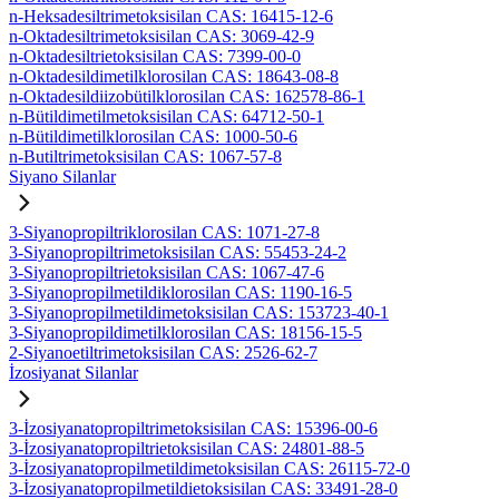
n-Heksadesiltrimetoksisilan CAS: 16415-12-6
n-Oktadesiltrimetoksisilan CAS: 3069-42-9
n-Oktadesiltrietoksisilan CAS: 7399-00-0
n-Oktadesildimetilklorosilan CAS: 18643-08-8
n-Oktadesildiizobütilklorosilan CAS: 162578-86-1
n-Bütildimetilmetoksisilan CAS: 64712-50-1
n-Bütildimetilklorosilan CAS: 1000-50-6
n-Butiltrimetoksisilan CAS: 1067-57-8
Siyano Silanlar
3-Siyanopropiltriklorosilan CAS: 1071-27-8
3-Siyanopropiltrimetoksisilan CAS: 55453-24-2
3-Siyanopropiltrietoksisilan CAS: 1067-47-6
3-Siyanopropilmetildiklorosilan CAS: 1190-16-5
3-Siyanopropilmetildimetoksisilan CAS: 153723-40-1
3-Siyanopropildimetilklorosilan CAS: 18156-15-5
2-Siyanoetiltrimetoksisilan CAS: 2526-62-7
İzosiyanat Silanlar
3-İzosiyanatopropiltrimetoksisilan CAS: 15396-00-6
3-İzosiyanatopropiltrietoksisilan CAS: 24801-88-5
3-İzosiyanatopropilmetildimetoksisilan CAS: 26115-72-0
3-İzosiyanatopropilmetildietoksisilan CAS: 33491-28-0