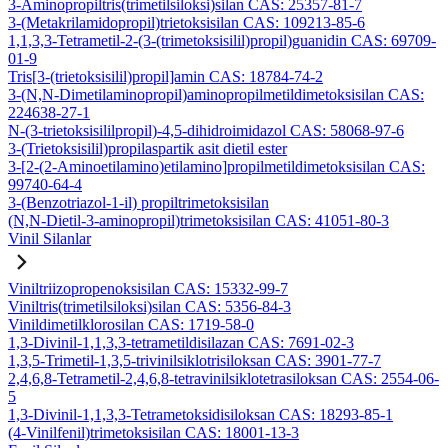
3-Aminopropiltris(trimetilsiloksi)silan CAS: 25357-81-7
3-(Metakrilamidopropil)trietoksisilan CAS: 109213-85-6
1,1,3,3-Tetrametil-2-(3-(trimetoksisilil)propil)guanidin CAS: 69709-
01-9
Tris[3-(trietoksisilil)propil]amin CAS: 18784-74-2
3-(N,N-Dimetilaminopropil)aminopropilmetildimetoksisilan CAS:
224638-27-1
N-(3-trietoksisililpropil)-4,5-dihidroimidazol CAS: 58068-97-6
3-(Trietoksisilil)propilaspartik asit dietil ester
3-[2-(2-Aminoetilamino)etilamino]propilmetildimetoksisilan CAS:
99740-64-4
3-(Benzotriazol-1-il) propiltrimetoksisilan
(N,N-Dietil-3-aminopropil)trimetoksisilan CAS: 41051-80-3
Vinil Silanlar
Viniltriizopropenoksisilan CAS: 15332-99-7
Viniltris(trimetilsiloksi)silan CAS: 5356-84-3
Vinildimetilklorosilan CAS: 1719-58-0
1,3-Divinil-1,1,3,3-tetrametildisilazan CAS: 7691-02-3
1,3,5-Trimetil-1,3,5-trivinilsiklotrisiloksan CAS: 3901-77-7
2,4,6,8-Tetrametil-2,4,6,8-tetravinilsiklotetrasiloksan CAS: 2554-06-
5
1,3-Divinil-1,1,3,3-Tetrametoksidisiloksan CAS: 18293-85-1
(4-Vinilfenil)trimetoksisilan CAS: 18001-13-3