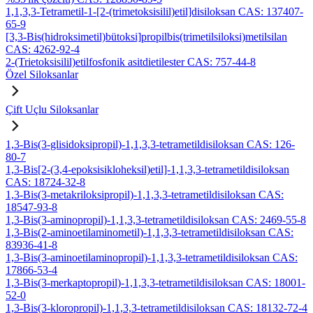
1,1,3,3-Tetrametil-1-[2-(trimetoksisilil)etil]disiloksan CAS: 137407-
65-9
[3,3-Bis(hidroksimetil)bütoksi]propilbis(trimetilsiloksi)metilsilan
CAS: 4262-92-4
2-(Trietoksisilil)etilfosfonik asitdietilester CAS: 757-44-8
Özel Siloksanlar
Çift Uçlu Siloksanlar
1,3-Bis(3-glisidoksipropil)-1,1,3,3-tetrametildisiloksan CAS: 126-
80-7
1,3-Bis[2-(3,4-epoksisikloheksil)etil]-1,1,3,3-tetrametildisiloksan
CAS: 18724-32-8
1,3-Bis(3-metakriloksipropil)-1,1,3,3-tetrametildisiloksan CAS:
18547-93-8
1,3-Bis(3-aminopropil)-1,1,3,3-tetrametildisiloksan CAS: 2469-55-8
1,3-Bis(2-aminoetilaminometil)-1,1,3,3-tetrametildisiloksan CAS:
83936-41-8
1,3-Bis(3-aminoetilaminopropil)-1,1,3,3-tetrametildisiloksan CAS:
17866-53-4
1,3-Bis(3-merkaptopropil)-1,1,3,3-tetrametildisiloksan CAS: 18001-
52-0
1,3-Bis(3-kloropropil)-1,1,3,3-tetrametildisiloksan CAS: 18132-72-4