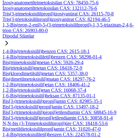
İzosiyanatometiltrimetoksisilan CAS: 78450-75-6
İzosiyanatometiltrietoksisilan CAS: 132112-76-6
Tris(3-trimetoksisililpropil)izosiyanürat CAS: 26115-70-8
Tris(3-trietoksisililpropil)izosiyanürat CAS: 82194-46-5
1,3-Bis(prop-2-enil)-5-(3-trimetoksisililpropil)-1,3,5-triazinan-2,4,6-
trion CAS: 26903-80-0
Dipodal Silanlar
1,4-Bis(trietoksisilil)benzen CAS: 2615-18-1
1,4-Bis(trimetoksisililetil)benzen CAS: 58298-01-4
Bis(trimetoksisilil)metan CAS: 5926-29-4
Bis(trietoksisilil)metan CAS: 18418-72-9
Bis(klorodimetilsilil)metan CAS: 5357-38-0
Bis(dimetilmetoksisilil)matan CAS: 18297-76-2
1,2-Bis(trimetoksisilil)etan CAS: 18406-41-2
1,2-Bis(trietoksisilil)etan CAS: 16068-37-4
1,6-Bis(trimetoksisilil)heksan CAS: 87135-01-1
Bis[3-(trimetoksisilil)propil]amin CAS: 82985-35-1
Bis[3-(trietoksisilil)propil]amin CAS: 13497-18-2
Bis[3-(trimetoksisilil)propil]etilendiamin CAS: 68845-16-9
Bis[3-(trietoksisilil)propil]etilendiamin CAS: 30858-91-4
N,N-bis (3-Trimetoksisililpropil)üre CAS: 18418-53-6
Bis(metildietoksisililpropil)amin CAS: 31020-47-0
1,4-Bis(trietoksisililetil)benzen CAS: 224578-01-2