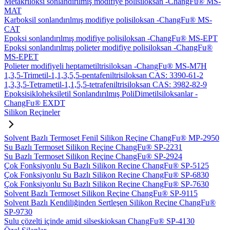
Metakriloksi sonlandırılmış modifiye polisiloksan -ChangFu® MS-
MAT
Karboksil sonlandırılmış modifiye polisiloksan -ChangFu® MS-
CAT
Epoksi sonlandırılmış modifiye polisiloksan -ChangFu® MS-EPT
Epoksi sonlandırılmış polieter modifiye polisiloksan -ChangFu®
MS-EPET
Polieter modifiyeli heptametiltrisiloksan -ChangFu® MS-M7H
1,3,5-Trimetil-1,1,3,5,5-pentafeniltrisiloksan CAS: 3390-61-2
1,3,3,5-Tetrametil-1,1,5,5-tetrafeniltrisiloksan CAS: 3982-82-9
Epoksisikloheksiletil Sonlandırılmış PoliDimetilsiloksanlar -
ChangFu® EXDT
Silikon Reçineler
Solvent Bazlı Termoset Fenil Silikon Reçine ChangFu® MP-2950
Su Bazlı Termoset Silikon Reçine ChangFu® SP-2231
Su Bazlı Termoset Silikon Reçine ChangFu® SP-2924
Çok Fonksiyonlu Su Bazlı Silikon Reçine ChangFu® SP-5125
Çok Fonksiyonlu Su Bazlı Silikon Reçine ChangFu® SP-6830
Çok Fonksiyonlu Su Bazlı Silikon Reçine ChangFu® SP-7630
Solvent Bazlı Termoset Silikon Reçine ChangFu® SP-9115
Solvent Bazlı Kendiliğinden Sertleşen Silikon Reçine ChangFu®
SP-9730
Sulu çözelti içinde amid silseskioksan ChangFu® SP-4130