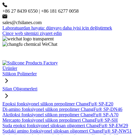
+86 27 8439 6550 | +86 181 6277 0058
sales@cfsilanes.com
Laboratuardan hayata: dünyayı daha iyisi için değiştirmek
Çince web sitemizi ziyaret edin
Ürünler
Silikon Polimerler
Silan Oligomerleri
Epoksi fonksiyonel silikon prepolimer ChangFu® SP-E20
Di-amino fonksiyonel silikon prepolimer ChangFu® SP-DN46
Akriloksi fonksiyonel silikon prepolimer ChangFu® SP-A70
Mercapto fonksiyonel silikon prepolimeri ChangFu® SP-SH
Suda epoksi fonksiyonel siloksan oligomeri ChangFu® SP-EW29
Sudaki amino fonksiyonel siloksan oligomeri ChangFu® SP-NW51