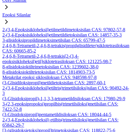
Özel Silanlar
Epoksi Silanlar
2-(3,4-Epoksisikloheksil)etilmetildimetoksisilan CAS: 97802-57-8
2-(3,4-Epoksisikloheksil)etilmetildietoksisilan CAS: 14857-35-3
3-glisidoksipropildimetoksimetilsilan CAS: 65799-47-5
2,4,6,8-Tetrametil-2,4,6,8-tetrakis(propilglisidileter)siklotetrasiloksan
CAS: 60665-85-2
2,4,6,8-Tetrametil-2,4,6,8-tetrakis[2-(3,4-
epoksisikloheksil)etil]siklotetrasiloksan CAS: 121225-98-7
8-glisidoksioktiltrimetoksisilan CAS: 1239602-38-0
8-glisidoksioktiltrietoksisilan CAS: 1814903-73-5
Metakrilat epoksi siklosiloksan CAS: 948598-97-8
(3-Glisidiloksipropil)metildietoksisilan CAS: 2897-60-1
2-(3,4-Epoksisikloheksil)etiltris(trimetilsiloksi)silan CAS: 90492-24-
3
(3-Glisidoksipropil)-1,1,3,3-tetrametildisiloksan CAS: 17980-29-9
3-(2,3-epoksipropoksi)propilbis(trimetilsiloksi)metilsilan CAS:
7422-52-8
(3-Glisidoksipropil)pentametildisiloksan CAS: 18044-44-5
2-(3,4-Epoksisikloheksil) etilbis(trimetilsiloksi)metilsilan CAS:
65842-29-7
[3-(glisidoksietoksi)propil]trimetoksisilan CAS: 118822-75-6