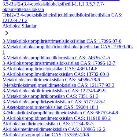
3,5-Bis[2-(3,4-epoksisikloheksil)etil]-1,1,1,3,5,7,7,7-
oktametiltetrasiloksan
Tris[2-(3,4-epoksisikloheksil)etildimetilsiloksi]metilsilan CAS:
121239-71-2
Akriloksi Silanlar
3-Metakriloksipropiltris(trimetilsiloksi)silan CAS: 17096-07-0
3-Metakriloiloksipropilbis(trimetilsiloksi)metilsilan CAS: 19309-90-
1
3-Metakriloksipropildimetilklorosilan CAS: 24636-31-5
3-Akriloksipropiltris(trimetilsiloksi)silan CAS: 17096-12-7
3-Akriloksipropiltrimetoksisilan CAS: 4369-14-6
3-Akriloksipropilmetildimetoksisilan CAS: 13732-00-8
Metakriloksimetiltrimetoksisilan CAS: 54586-78-6
(Metakriloksimetil)metildimetoksisilan CAS: 121177-93-3
8-Metakriloksioktiltrimetoksisilan CAS: 122749-49-9
3-Metakriloksipropiltriklorosilan CAS: 7351-61-3
3-Metakriloksipropiltriasetoksisilan CAS: 51772-85-1
3-Asetoksipropiltrimetoksisilan CAS: 59004-18-1
3-(Metakriloksi)propildimetilmetoksisilan CAS: 66753-64-8
3-Akriloksipropildimetilmetoksisilan CAS: 111918-90-2
Akriloksimetiltrimetoksisilan CAS: 21134-38-3
Akriloksimetilmetildimetoksisilan CAS: 130865-12-2
Akriloksitriizopropilsilan CAS: 157859-20-6