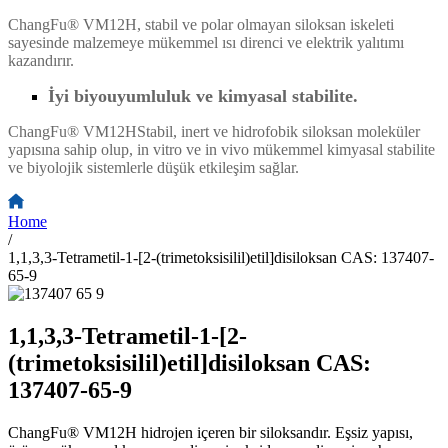
ChangFu® VM12H, stabil ve polar olmayan siloksan iskeleti
sayesinde malzemeye mükemmel ısı direnci ve elektrik yalıtımı
kazandırır.
İyi biyouyumluluk ve kimyasal stabilite.
ChangFu® VM12H
Stabil, inert ve hidrofobik siloksan moleküler
yapısına sahip olup, in vitro ve in vivo mükemmel kimyasal stabilite
ve biyolojik sistemlerle düşük etkileşim sağlar.
Home
/
1,1,3,3-Tetrametil-1-[2-(trimetoksisilil)etil]disiloksan CAS: 137407-
65-9
1,1,3,3-Tetrametil-1-[2-
(trimetoksisilil)etil]disiloksan CAS:
137407-65-9
ChangFu® VM12H hidrojen içeren bir siloksandır. Eşsiz yapısı,