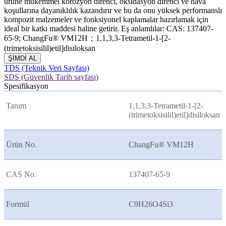
ürüne mükemmel korozyon direnci, oksidasyon direnci ve hava
koşullarına dayanıklılık kazandırır ve bu da onu yüksek performanslı
kompozit malzemeler ve fonksiyonel kaplamalar hazırlamak için
ideal bir katkı maddesi haline getirir. Eş anlamlılar: CAS: 137407-
65-9; ChangFu® VM12H；1,1,3,3-Tetrametil-1-[2-
(trimetoksisilil)etil]disiloksan
ŞİMDİ AL
TDS (Teknik Veri Sayfası)
SDS (Güvenlik Tarih sayfası)
Spesifikasyon
Tanım
1,1,3,3-Tetrametil-1-[2-
(trimetoksisilil)etil]disiloksan
Ürün No.
ChangFu® VM12H
CAS No.
137407-65-9
Formül
C9H26O4Si3