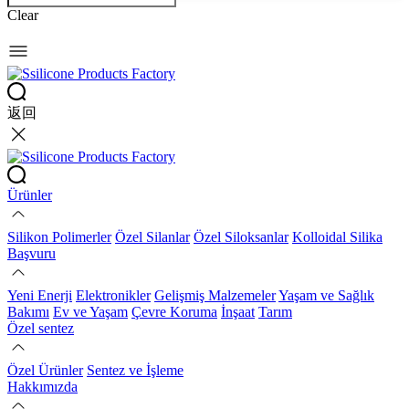
Clear
返回
Ürünler
Silikon Polimerler
Özel Silanlar
Özel Siloksanlar
Kolloidal Silika
Başvuru
Yeni Enerji
Elektronikler
Gelişmiş Malzemeler
Yaşam ve Sağlık
Bakımı
Ev ve Yaşam
Çevre Koruma
İnşaat
Tarım
Özel sentez
Özel Ürünler
Sentez ve İşleme
Hakkımızda