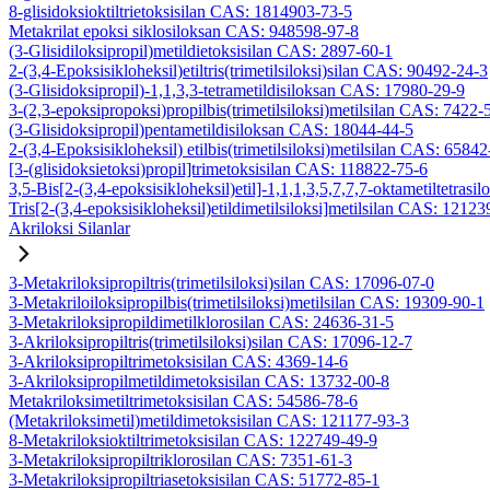
8-glisidoksioktiltrietoksisilan CAS: 1814903-73-5
Metakrilat epoksi siklosiloksan CAS: 948598-97-8
(3-Glisidiloksipropil)metildietoksisilan CAS: 2897-60-1
2-(3,4-Epoksisikloheksil)etiltris(trimetilsiloksi)silan CAS: 90492-24-3
(3-Glisidoksipropil)-1,1,3,3-tetrametildisiloksan CAS: 17980-29-9
3-(2,3-epoksipropoksi)propilbis(trimetilsiloksi)metilsilan CAS: 7422-
(3-Glisidoksipropil)pentametildisiloksan CAS: 18044-44-5
2-(3,4-Epoksisikloheksil) etilbis(trimetilsiloksi)metilsilan CAS: 6584
[3-(glisidoksietoksi)propil]trimetoksisilan CAS: 118822-75-6
3,5-Bis[2-(3,4-epoksisikloheksil)etil]-1,1,1,3,5,7,7,7-oktametiltetrasil
Tris[2-(3,4-epoksisikloheksil)etildimetilsiloksi]metilsilan CAS: 1212
Akriloksi Silanlar
3-Metakriloksipropiltris(trimetilsiloksi)silan CAS: 17096-07-0
3-Metakriloiloksipropilbis(trimetilsiloksi)metilsilan CAS: 19309-90-1
3-Metakriloksipropildimetilklorosilan CAS: 24636-31-5
3-Akriloksipropiltris(trimetilsiloksi)silan CAS: 17096-12-7
3-Akriloksipropiltrimetoksisilan CAS: 4369-14-6
3-Akriloksipropilmetildimetoksisilan CAS: 13732-00-8
Metakriloksimetiltrimetoksisilan CAS: 54586-78-6
(Metakriloksimetil)metildimetoksisilan CAS: 121177-93-3
8-Metakriloksioktiltrimetoksisilan CAS: 122749-49-9
3-Metakriloksipropiltriklorosilan CAS: 7351-61-3
3-Metakriloksipropiltriasetoksisilan CAS: 51772-85-1