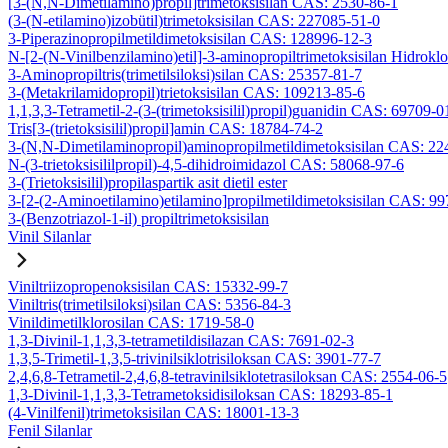
[3-(N,N-Dimetilamino)propil]trimetoksisilan CAS: 2530-86-1
(3-(N-etilamino)izobütil)trimetoksisilan CAS: 227085-51-0
3-Piperazinopropilmetildimetoksisilan CAS: 128996-12-3
N-[2-(N-Vinilbenzilamino)etil]-3-aminopropiltrimetoksisilan Hidrok
3-Aminopropiltris(trimetilsiloksi)silan CAS: 25357-81-7
3-(Metakrilamidopropil)trietoksisilan CAS: 109213-85-6
1,1,3,3-Tetrametil-2-(3-(trimetoksisilil)propil)guanidin CAS: 69709-0
Tris[3-(trietoksisilil)propil]amin CAS: 18784-74-2
3-(N,N-Dimetilaminopropil)aminopropilmetildimetoksisilan CAS: 2
N-(3-trietoksisililpropil)-4,5-dihidroimidazol CAS: 58068-97-6
3-(Trietoksisilil)propilaspartik asit dietil ester
3-[2-(2-Aminoetilamino)etilamino]propilmetildimetoksisilan CAS: 9
3-(Benzotriazol-1-il) propiltrimetoksisilan
Vinil Silanlar
Viniltriizopropenoksisilan CAS: 15332-99-7
Viniltris(trimetilsiloksi)silan CAS: 5356-84-3
Vinildimetilklorosilan CAS: 1719-58-0
1,3-Divinil-1,1,3,3-tetrametildisilazan CAS: 7691-02-3
1,3,5-Trimetil-1,3,5-trivinilsiklotrisiloksan CAS: 3901-77-7
2,4,6,8-Tetrametil-2,4,6,8-tetravinilsiklotetrasiloksan CAS: 2554-06-5
1,3-Divinil-1,1,3,3-Tetrametoksidisiloksan CAS: 18293-85-1
(4-Vinilfenil)trimetoksisilan CAS: 18001-13-3
Fenil Silanlar