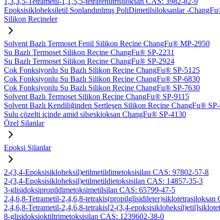
1,3,3,5-Tetrametil-1,1,5,5-tetrafeniltrisiloksan CAS: 3982-82-9
Epoksisikloheksiletil Sonlandırılmış PoliDimetilsiloksanlar -Chan
Silikon Reçineler
Solvent Bazlı Termoset Fenil Silikon Reçine ChangFu® MP-2950
Su Bazlı Termoset Silikon Reçine ChangFu® SP-2231
Su Bazlı Termoset Silikon Reçine ChangFu® SP-2924
Çok Fonksiyonlu Su Bazlı Silikon Reçine ChangFu® SP-5125
Çok Fonksiyonlu Su Bazlı Silikon Reçine ChangFu® SP-6830
Çok Fonksiyonlu Su Bazlı Silikon Reçine ChangFu® SP-7630
Solvent Bazlı Termoset Silikon Reçine ChangFu® SP-9115
Solvent Bazlı Kendiliğinden Sertleşen Silikon Reçine ChangFu® SP
Sulu çözelti içinde amid silseskioksan ChangFu® SP-4130
Özel Silanlar
Epoksi Silanlar
2-(3,4-Epoksisikloheksil)etilmetildimetoksisilan CAS: 97802-57-8
2-(3,4-Epoksisikloheksil)etilmetildietoksisilan CAS: 14857-35-3
3-glisidoksipropildimetoksimetilsilan CAS: 65799-47-5
2,4,6,8-Tetrametil-2,4,6,8-tetrakis(propilglisidileter)siklotetrasiloks
2,4,6,8-Tetrametil-2,4,6,8-tetrakis[2-(3,4-epoksisikloheksil)etil]sikl
8-glisidoksioktiltrimetoksisilan CAS: 1239602-38-0