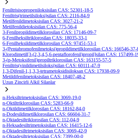
Feniltrisisopropeniloksisilan CAS: 52301-18-5
Feniltris(trimetilsiloksi)silan CAS: 2116-84-9
Metilfenildimetoksisilan CAS: 3027-21-2
Metilfenildietoksisilan CAS: 775-56-4
3-Fenilpropildimetilklorosilan CAS: 17146-09-7
6-Fenilheksiltriklorosilan CAS: 18035-33-1
6-Fenilheksildimetilklorosilan CAS: 97451-53-1
3-(Pentabromofenilmetoksi)propildimetilklorosilan CAS: 166546-37-
Klorodimetil[3-(2,3,4,5,6-pentaflorofenil)propil]silan CAS: 157499-1
3-(p-Metoksifenil)propiltriklorosilan CAS: 163155-57-5
Feniltris(vinildimetilsiloksi)silan CAS: 60111-47-9
1,3-Difenil-1,1,3,3-tetrametoksidisiloksan CAS: 17938-09-9
Metildifenilmetoksisilan CAS: 18407-48-2
Uzun Zincirli Alkil Silanlar
n-Heksiltrimetoksisilan CAS: 3069-19-0
n-Oktiltriklorosilan CAS: 5283-66-9
n-Oktildimetilklorosilan CAS: 18162-84-0
n-Dodesildimetilklorosilan CAS: 66604-31-7
n-Oktadesiltriklorosilan CAS: 112-04-9
n-Heksadesiltrimetoksisilan CAS: 16415-12-6
n-Oktadesiltrimetoksisilan CAS: 3069-42-9
n-Oktadesiltrietoksisilan CAS: 7399-00-0