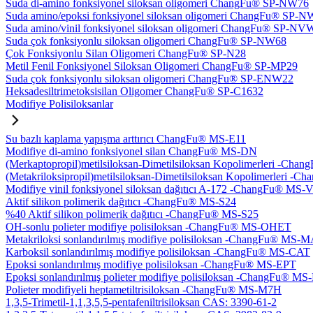
Suda di-amino fonksiyonel siloksan oligomeri ChangFu® SP-NW76
Suda amino/epoksi fonksiyonel siloksan oligomeri ChangFu® SP-
Suda amino/vinil fonksiyonel siloksan oligomeri ChangFu® SP-NV
Suda çok fonksiyonlu siloksan oligomeri ChangFu® SP-NW68
Çok Fonksiyonlu Silan Oligomeri ChangFu® SP-N28
Metil Fenil Fonksiyonel Siloksan Oligomeri ChangFu® SP-MP29
Suda çok fonksiyonlu siloksan oligomeri ChangFu® SP-ENW22
Heksadesiltrimetoksisilan Oligomer ChangFu® SP-C1632
Modifiye Polisiloksanlar
Su bazlı kaplama yapışma arttırıcı ChangFu® MS-E11
Modifiye di-amino fonksiyonel silan ChangFu® MS-DN
(Merkaptopropil)metilsiloksan-Dimetilsiloksan Kopolimerleri -Ch
(Metakriloksipropil)metilsiloksan-Dimetilsiloksan Kopolimerleri
Modifiye vinil fonksiyonel siloksan dağıtıcı A-172 -ChangFu® MS-
Aktif silikon polimerik dağıtıcı -ChangFu® MS-S24
%40 Aktif silikon polimerik dağıtıcı -ChangFu® MS-S25
OH-sonlu polieter modifiye polisiloksan -ChangFu® MS-OHET
Metakriloksi sonlandırılmış modifiye polisiloksan -ChangFu® MS-
Karboksil sonlandırılmış modifiye polisiloksan -ChangFu® MS-CAT
Epoksi sonlandırılmış modifiye polisiloksan -ChangFu® MS-EPT
Epoksi sonlandırılmış polieter modifiye polisiloksan -ChangFu® M
Polieter modifiyeli heptametiltrisiloksan -ChangFu® MS-M7H
1,3,5-Trimetil-1,1,3,5,5-pentafeniltrisiloksan CAS: 3390-61-2