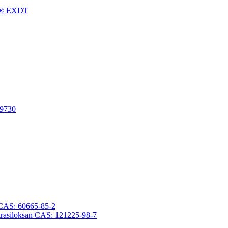
gFu® EXDT
-9730
an CAS: 60665-85-2
otetrasiloksan CAS: 121225-98-7