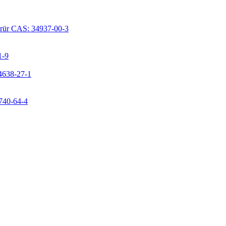
lorür CAS: 34937-00-3
1-9
24638-27-1
9740-64-4