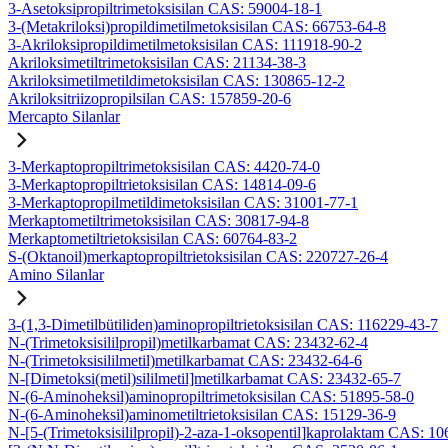
3-Asetoksipropiltrimetoksisilan CAS: 59004-18-1
3-(Metakriloksi)propildimetilmetoksisilan CAS: 66753-64-8
3-Akriloksipropildimetilmetoksisilan CAS: 111918-90-2
Akriloksimetiltrimetoksisilan CAS: 21134-38-3
Akriloksimetilmetildimetoksisilan CAS: 130865-12-2
Akriloksitriizopropilsilan CAS: 157859-20-6
Mercapto Silanlar
3-Merkaptopropiltrimetoksisilan CAS: 4420-74-0
3-Merkaptopropiltrietoksisilan CAS: 14814-09-6
3-Merkaptopropilmetildimetoksisilan CAS: 31001-77-1
Merkaptometiltrimetoksisilan CAS: 30817-94-8
Merkaptometiltrietoksisilan CAS: 60764-83-2
S-(Oktanoil)merkaptopropiltrietoksisilan CAS: 220727-26-4
Amino Silanlar
3-(1,3-Dimetilbütiliden)aminopropiltrietoksisilan CAS: 116229-43-7
N-(Trimetoksisililpropil)metilkarbamat CAS: 23432-62-4
N-(Trimetoksisililmetil)metilkarbamat CAS: 23432-64-6
N-[Dimetoksi(metil)sililmetil]metilkarbamat CAS: 23432-65-7
N-(6-Aminoheksil)aminopropiltrimetoksisilan CAS: 51895-58-0
N-(6-Aminoheksil)aminometiltrietoksisilan CAS: 15129-36-9
N-[5-(Trimetoksisililpropil)-2-aza-1-oksopentil]kaprolaktam CAS: 1