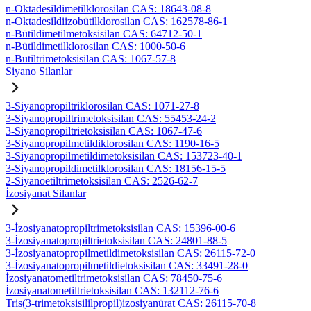
n-Oktadesildimetilklorosilan CAS: 18643-08-8
n-Oktadesildiizobütilklorosilan CAS: 162578-86-1
n-Bütildimetilmetoksisilan CAS: 64712-50-1
n-Bütildimetilklorosilan CAS: 1000-50-6
n-Butiltrimetoksisilan CAS: 1067-57-8
Siyano Silanlar
3-Siyanopropiltriklorosilan CAS: 1071-27-8
3-Siyanopropiltrimetoksisilan CAS: 55453-24-2
3-Siyanopropiltrietoksisilan CAS: 1067-47-6
3-Siyanopropilmetildiklorosilan CAS: 1190-16-5
3-Siyanopropilmetildimetoksisilan CAS: 153723-40-1
3-Siyanopropildimetilklorosilan CAS: 18156-15-5
2-Siyanoetiltrimetoksisilan CAS: 2526-62-7
İzosiyanat Silanlar
3-İzosiyanatopropiltrimetoksisilan CAS: 15396-00-6
3-İzosiyanatopropiltrietoksisilan CAS: 24801-88-5
3-İzosiyanatopropilmetildimetoksisilan CAS: 26115-72-0
3-İzosiyanatopropilmetildietoksisilan CAS: 33491-28-0
İzosiyanatometiltrimetoksisilan CAS: 78450-75-6
İzosiyanatometiltrietoksisilan CAS: 132112-76-6
Tris(3-trimetoksisililpropil)izosiyanürat CAS: 26115-70-8