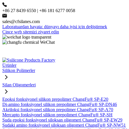
+86 27 8439 6550 | +86 181 6277 0058
sales@cfsilanes.com
Laboratuardan hayata: dünyayı daha iyisi için değiştirmek
Çince web sitemizi ziyaret edin
Ürünler
Silikon Polimerler
Silan Oligomerleri
Epoksi fonksiyonel silikon prepolimer ChangFu® SP-E20
Di-amino fonksiyonel silikon prepolimer ChangFu® SP-DN46
Akriloksi fonksiyonel silikon prepolimer ChangFu® SP-A70
Mercapto fonksiyonel silikon prepolimeri ChangFu® SP-SH
Suda epoksi fonksiyonel siloksan oligomeri ChangFu® SP-EW29
Sudaki amino fonksiyonel siloksan oligomeri ChangFu® SP-NW51