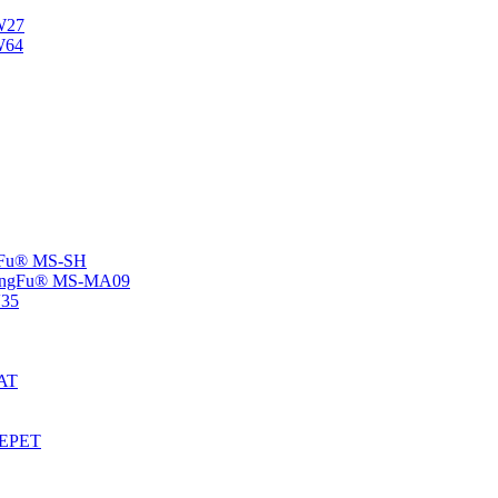
NW27
W64
angFu® MS-SH
 -ChangFu® MS-MA09
V35
MAT
S-EPET