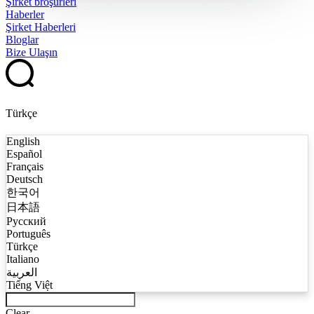
Şirket broşürleri
Haberler
Şirket Haberleri
Bloglar
Bize Ulaşın
Türkçe
English
Español
Français
Deutsch
한국어
日本語
Русский
Português
Türkçe
Italiano
العربية
Tiếng Việt
Clear