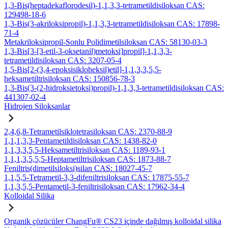
1,3-Bis(heptadekaflorodesil)-1,1,3,3-tetrametildisiloksan CAS:
129498-18-6
1,3-Bis(3-akriloksipropil)-1,1,3,3-tetrametildisiloksan CAS: 17898-
71-4
Metakriloksipropil-Sonlu Polidimetilsiloksan CAS: 58130-03-3
1,3-Bis[3-[3-etil-3-oksetanil)metoksi]propil]-1,1,3,3-
tetrametildisiloksan CAS: 3207-05-4
1,5-Bis[2-(3,4-epoksisikloheksil)etil]-1,1,3,3,5,5-
heksametiltrisiloksan CAS: 150856-78-3
1,3-Bis(3-(2-hidroksietoksi)propil)-1,1,3,3-tetrametildisiloksan CAS:
441307-02-4
Hidrojen Siloksanlar
2,4,6,8-Tetrametilsiklotetrasiloksan CAS: 2370-88-9
1,1,1,3,3-Pentametildisiloksan CAS: 1438-82-0
1,1,3,3,5,5-Heksametiltrisiloksan CAS: 1189-93-1
1,1,1,3,5,5,5-Heptametiltrisiloksan CAS: 1873-88-7
Feniltris(dimetilsiloksi)silan CAS: 18027-45-7
1,1,5,5-Tetrametil-3,3-difeniltrisiloksan CAS: 17875-55-7
1,1,3,5,5-Pentametil-3-feniltrisiloksan CAS: 17962-34-4
Kolloidal Silika
Organik çözücüler ChangFu® CS23 içinde dağılmış kolloidal silika