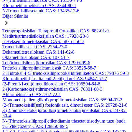
N-(Trimetilsilil)imidazol CAS: 18156-74-6
Klorometiltrimetilsilan CAS: 2344-80-1
N-Trimetilsililasetamid CAS: 13435-12-6
Diğer Silanlar
Tetrapropoksisilan Tetrapropil Ortosilikat CAS: 682-01-9
Metiltris(trimetilsiloksi)silan CAS: 17928-28-8
5-Hekseniltrimetoksisilan CAS: 58751-56-7
Trimetilsilil asetat CAS: 2754-27-0
Dekametiltetrasiloksan CAS: 141-62-8
Oktametiltrisiloksan CAS: 107-51-7
Tris(trimetilsiloksi)klorosilan CAS: 17905-99-6
Trietoksisililpropilmaleamik asit CAS: 33525-68-7
2-Hidroksi-4-(3-trietoksisililpropoksi)difenilketon CAS: 79876-59-8
Kloro-dimetil-(2-naftalenil-2-etil)silan CAS: 94847-57-7
(2-Pirenil-1-etil)dimetilklorosilan CAS: 105594-64-6
2-(Karbometoksi)etiltrimetoksisilan CAS: 76301-00-3
Aliltrimetilsilan CAS: 762-72-1
Monometil (etilen glikol) propiltrimetoksisilan CAS: 65994-07-2
(2-(Trimetoksisilil)etil) fosfonik asit, dimetil ester CAS: 20728-21-6
3-(2-hidroksietoksi)propilbis(trimetilsiloksi)metilsilan CAS: 23785-
50-4
N-(Trimetoksisililpropil)etilendiamin triasetat trisodyum tuzu (suda
%35'lik çözelti) CAS: 128850-89-5
1,1,3,3-Tetrametil-1-[2-(trimetoksisilil)etil]disiloksan CAS: 137407-