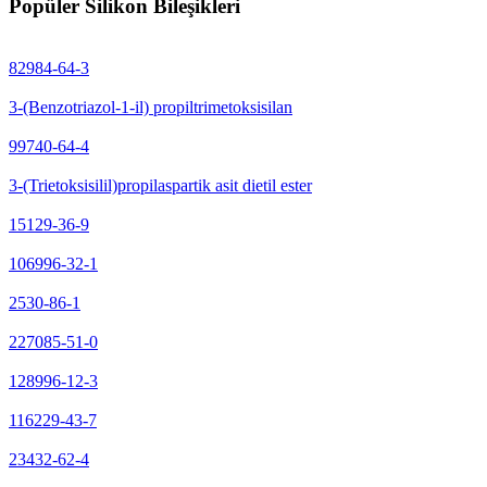
Popüler Silikon Bileşikleri
82984-64-3
3-(Benzotriazol-1-il) propiltrimetoksisilan
99740-64-4
3-(Trietoksisilil)propilaspartik asit dietil ester
15129-36-9
106996-32-1
2530-86-1
227085-51-0
128996-12-3
116229-43-7
23432-62-4