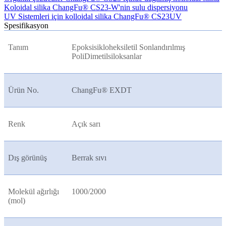
Koloidal silika ChangFu® CS23-W'nin sulu dispersiyonu
UV Sistemleri için kolloidal silika ChangFu® CS23UV
Spesifikasyon
Tanım
Epoksisikloheksiletil Sonlandırılmış
PoliDimetilsiloksanlar
Ürün No.
ChangFu® EXDT
Renk
Açık sarı
Dış görünüş
Berrak sıvı
Molekül ağırlığı
1000/2000
(mol)