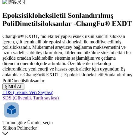
Epoksisikloheksiletil Sonlandırılmış
PoliDimetilsiloksanlar -ChangFu® EXDT
ChangFu® EXDT, moleküler yapısı esnek uzun zincirli siloksan
içeren, çift terminalli bir epoksi sikloheksil ile modifiye edilmiş
polisiloksandır. Mükemmel arayüzey bağlanma mukavemetini ve
uzun vadeli stabiliteyi korurken, kürlenme büzülme stresini etkili bir
şekilde ortadan kaldırabilir, sistemin sağlamlığını ve çatlama
direncini önemli ölçüde artırabilir. Özellikle ileri teknoloji
elektronikler, yeni enerji ve hassas optik aletler için uygundur. Eş
anlamlılar: ChangFu® EXDT；Epoksisikloheksiletil Sonlandırılmış
PoliDimetilsiloksanlar
ŞİMDİ AL
TDS (Teknik Veri Sayfası)
SDS (Güvenlik Tarih sayfası)
Türüne göre Ürünler seçin
Silikon Polimerler