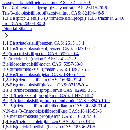
İzosiyanatometiltrietoksisilan CAS: 132112-76-6
Tris(3-trimetoksisililpropil)izosiyanürat CAS: 26115-70-8
Tris(3-trietoksisililpropil)izosiyanürat CAS: 82194-46-5
1,3-Bis(prop-2-enil)-5-(3-trimetoksisililpropil)-1,3,5-triazinan-2,4,6-
trion CAS: 26903-80-0
Dipodal Silanlar
1,4-Bis(trietoksisilil)benzen CAS: 2615-18-1
1,4-Bis(trimetoksisililetil)benzen CAS: 58298-01-4
Bis(trimetoksisilil)metan CAS: 5926-29-4
Bis(trietoksisilil)metan CAS: 18418-72-9
Bis(klorodimetilsilil)metan CAS: 5357-38-0
Bis(dimetilmetoksisilil)matan CAS: 18297-76-2
1,2-Bis(trimetoksisilil)etan CAS: 18406-41-2
1,2-Bis(trietoksisilil)etan CAS: 16068-37-4
1,6-Bis(trimetoksisilil)heksan CAS: 87135-01-1
Bis[3-(trimetoksisilil)propil]amin CAS: 82985-35-1
Bis[3-(trietoksisilil)propil]amin CAS: 13497-18-2
Bis[3-(trimetoksisilil)propil]etilendiamin CAS: 68845-16-9
Bis[3-(trietoksisilil)propil]etilendiamin CAS: 30858-91-4
N,N-bis (3-Trimetoksisililpropil)üre CAS: 18418-53-6
Bis(metildietoksisililpropil)amin CAS: 31020-47-0
1,4-Bis(trietoksisililetil)benzen CAS: 224578-01-2
1,6-Bis(dietoksimetilsilil)heksan CAS: 18536-21-5