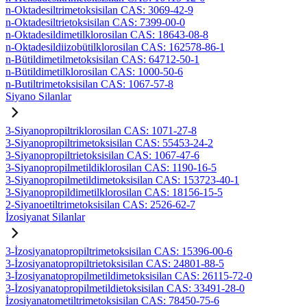
n-Oktadesiltrimetoksisilan CAS: 3069-42-9
n-Oktadesiltrietoksisilan CAS: 7399-00-0
n-Oktadesildimetilklorosilan CAS: 18643-08-8
n-Oktadesildiizobütilklorosilan CAS: 162578-86-1
n-Bütildimetilmetoksisilan CAS: 64712-50-1
n-Bütildimetilklorosilan CAS: 1000-50-6
n-Butiltrimetoksisilan CAS: 1067-57-8
Siyano Silanlar
3-Siyanopropiltriklorosilan CAS: 1071-27-8
3-Siyanopropiltrimetoksisilan CAS: 55453-24-2
3-Siyanopropiltrietoksisilan CAS: 1067-47-6
3-Siyanopropilmetildiklorosilan CAS: 1190-16-5
3-Siyanopropilmetildimetoksisilan CAS: 153723-40-1
3-Siyanopropildimetilklorosilan CAS: 18156-15-5
2-Siyanoetiltrimetoksisilan CAS: 2526-62-7
İzosiyanat Silanlar
3-İzosiyanatopropiltrimetoksisilan CAS: 15396-00-6
3-İzosiyanatopropiltrietoksisilan CAS: 24801-88-5
3-İzosiyanatopropilmetildimetoksisilan CAS: 26115-72-0
3-İzosiyanatopropilmetildietoksisilan CAS: 33491-28-0
İzosiyanatometiltrimetoksisilan CAS: 78450-75-6