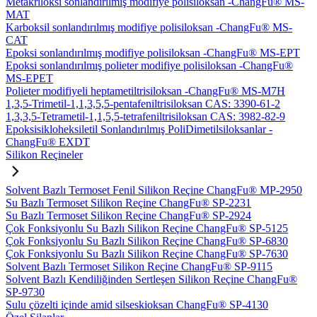
Metakriloksi sonlandırılmış modifiye polisiloksan -ChangFu® MS-
MAT
Karboksil sonlandırılmış modifiye polisiloksan -ChangFu® MS-
CAT
Epoksi sonlandırılmış modifiye polisiloksan -ChangFu® MS-EPT
Epoksi sonlandırılmış polieter modifiye polisiloksan -ChangFu®
MS-EPET
Polieter modifiyeli heptametiltrisiloksan -ChangFu® MS-M7H
1,3,5-Trimetil-1,1,3,5,5-pentafeniltrisiloksan CAS: 3390-61-2
1,3,3,5-Tetrametil-1,1,5,5-tetrafeniltrisiloksan CAS: 3982-82-9
Epoksisikloheksiletil Sonlandırılmış PoliDimetilsiloksanlar -
ChangFu® EXDT
Silikon Reçineler
Solvent Bazlı Termoset Fenil Silikon Reçine ChangFu® MP-2950
Su Bazlı Termoset Silikon Reçine ChangFu® SP-2231
Su Bazlı Termoset Silikon Reçine ChangFu® SP-2924
Çok Fonksiyonlu Su Bazlı Silikon Reçine ChangFu® SP-5125
Çok Fonksiyonlu Su Bazlı Silikon Reçine ChangFu® SP-6830
Çok Fonksiyonlu Su Bazlı Silikon Reçine ChangFu® SP-7630
Solvent Bazlı Termoset Silikon Reçine ChangFu® SP-9115
Solvent Bazlı Kendiliğinden Sertleşen Silikon Reçine ChangFu®
SP-9730
Sulu çözelti içinde amid silseskioksan ChangFu® SP-4130