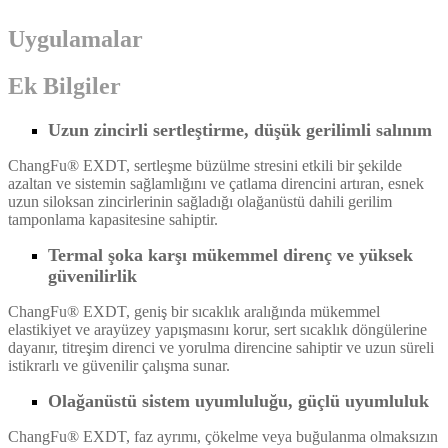
Uygulamalar
Ek Bilgiler
Uzun zincirli sertleştirme, düşük gerilimli salınım
ChangFu® EXDT, sertleşme büzülme stresini etkili bir şekilde
azaltan ve sistemin sağlamlığını ve çatlama direncini artıran, esnek
uzun siloksan zincirlerinin sağladığı olağanüstü dahili gerilim
tamponlama kapasitesine sahiptir.
Termal şoka karşı mükemmel direnç ve yüksek
güvenilirlik
ChangFu® EXDT, geniş bir sıcaklık aralığında mükemmel
elastikiyet ve arayüzey yapışmasını korur, sert sıcaklık döngülerine
dayanır, titreşim direnci ve yorulma direncine sahiptir ve uzun süreli
istikrarlı ve güvenilir çalışma sunar.
Olağanüstü sistem uyumluluğu, güçlü uyumluluk
ChangFu® EXDT, faz ayrımı, çökelme veya buğulanma olmaksızın