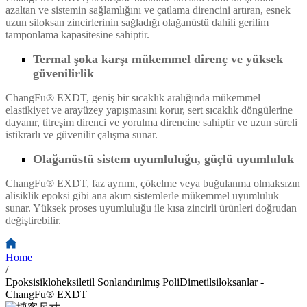
azaltan ve sistemin sağlamlığını ve çatlama direncini artıran, esnek
uzun siloksan zincirlerinin sağladığı olağanüstü dahili gerilim
tamponlama kapasitesine sahiptir.
Termal şoka karşı mükemmel direnç ve yüksek
güvenilirlik
ChangFu® EXDT, geniş bir sıcaklık aralığında mükemmel
elastikiyet ve arayüzey yapışmasını korur, sert sıcaklık döngülerine
dayanır, titreşim direnci ve yorulma direncine sahiptir ve uzun süreli
istikrarlı ve güvenilir çalışma sunar.
Olağanüstü sistem uyumluluğu, güçlü uyumluluk
ChangFu® EXDT, faz ayrımı, çökelme veya buğulanma olmaksızın
alisiklik epoksi gibi ana akım sistemlerle mükemmel uyumluluk
sunar. Yüksek proses uyumluluğu ile kısa zincirli ürünleri doğrudan
değiştirebilir.
Home
/
Epoksisikloheksiletil Sonlandırılmış PoliDimetilsiloksanlar -
ChangFu® EXDT