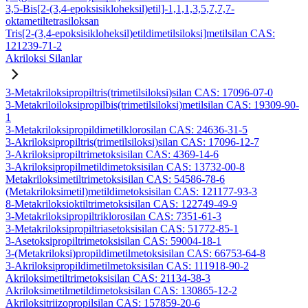
3,5-Bis[2-(3,4-epoksisikloheksil)etil]-1,1,1,3,5,7,7,7-
oktametiltetrasiloksan
Tris[2-(3,4-epoksisikloheksil)etildimetilsiloksi]metilsilan CAS:
121239-71-2
Akriloksi Silanlar
3-Metakriloksipropiltris(trimetilsiloksi)silan CAS: 17096-07-0
3-Metakriloiloksipropilbis(trimetilsiloksi)metilsilan CAS: 19309-90-
1
3-Metakriloksipropildimetilklorosilan CAS: 24636-31-5
3-Akriloksipropiltris(trimetilsiloksi)silan CAS: 17096-12-7
3-Akriloksipropiltrimetoksisilan CAS: 4369-14-6
3-Akriloksipropilmetildimetoksisilan CAS: 13732-00-8
Metakriloksimetiltrimetoksisilan CAS: 54586-78-6
(Metakriloksimetil)metildimetoksisilan CAS: 121177-93-3
8-Metakriloksioktiltrimetoksisilan CAS: 122749-49-9
3-Metakriloksipropiltriklorosilan CAS: 7351-61-3
3-Metakriloksipropiltriasetoksisilan CAS: 51772-85-1
3-Asetoksipropiltrimetoksisilan CAS: 59004-18-1
3-(Metakriloksi)propildimetilmetoksisilan CAS: 66753-64-8
3-Akriloksipropildimetilmetoksisilan CAS: 111918-90-2
Akriloksimetiltrimetoksisilan CAS: 21134-38-3
Akriloksimetilmetildimetoksisilan CAS: 130865-12-2
Akriloksitriizopropilsilan CAS: 157859-20-6