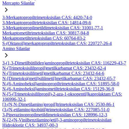
Mercapto Silanlar
3-Merkaptopropiltrimetoksisilan CAS: 4420-74-0
3-Merkaptopropiltrietoksisilan CAS: 14814-09-6
3-Merkaptopropilmetildimetoksisilan CAS: 31001-77-1
Merkaptometiltrimetoksisilan CAS: 30817-94-8
Merkaptometiltrietoksisilan CAS: 60764-83-2
S-(Oktanoil)merkaptopropiltrietoksisilan CAS: 220727-26-4
Amino Silanlar
3-(1,3-Dimetilbütiliden)aminopropiltrietoksisilan CAS: 116229-43-7
N-(Trimetoksisililpropil)metilkarbamat CAS: 23432-62-4
N-(Trimetoksisililmetil)metilkarbamat CAS: 23432-64-6
N-[Dimetoksi(metil)sililmetil]metilkarbamat CAS: 23432-65-7
N-(6-Aminoheksil)aminopropiltrimetoksisilan CAS: 51895-58-0
N-(6-Aminoheksil)aminometiltrietoksisilan CAS: 15129-36-9
N-[5-(Trimetoksisililpropil)-2-aza-1-oksopentil]kaprolaktam CAS:
106996-32-1
[3-(N,N-Dimetilamino)propil]trimetoksisilan CAS: 2530-86-1
(3-(N-etilamino)izobütil)trimetoksisilan CAS: 227085-51-0
3-Piperazinopropilmetildimetoksisilan CAS: 128996-12-3
N-[2-(N-Vinilbenzilamino)etil]-3-aminopropiltrimetoksisilan
Hidroklorür CAS: 34937-00-3