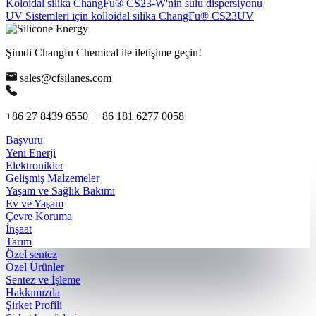
Koloidal silika ChangFu® CS23-W'nin sulu dispersiyonu
UV Sistemleri için kolloidal silika ChangFu® CS23UV
Şimdi Changfu Chemical ile iletişime geçin!
sales@cfsilanes.com
+86 27 8439 6550 | +86 181 6277 0058
Başvuru
Yeni Enerji
Elektronikler
Gelişmiş Malzemeler
Yaşam ve Sağlık Bakımı
Ev ve Yaşam
Çevre Koruma
İnşaat
Tarım
Özel sentez
Özel Ürünler
Sentez ve İşleme
Hakkımızda
Şirket Profili