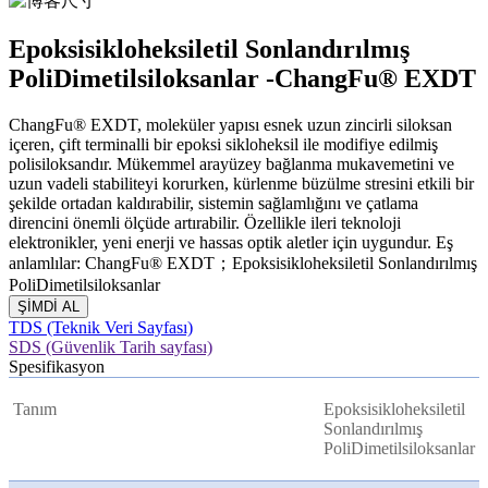
Epoksisikloheksiletil Sonlandırılmış
PoliDimetilsiloksanlar -ChangFu® EXDT
ChangFu® EXDT, moleküler yapısı esnek uzun zincirli siloksan
içeren, çift terminalli bir epoksi sikloheksil ile modifiye edilmiş
polisiloksandır. Mükemmel arayüzey bağlanma mukavemetini ve
uzun vadeli stabiliteyi korurken, kürlenme büzülme stresini etkili bir
şekilde ortadan kaldırabilir, sistemin sağlamlığını ve çatlama
direncini önemli ölçüde artırabilir. Özellikle ileri teknoloji
elektronikler, yeni enerji ve hassas optik aletler için uygundur. Eş
anlamlılar: ChangFu® EXDT；Epoksisikloheksiletil Sonlandırılmış
PoliDimetilsiloksanlar
ŞİMDİ AL
TDS (Teknik Veri Sayfası)
SDS (Güvenlik Tarih sayfası)
Spesifikasyon
Tanım
Epoksisikloheksiletil
Sonlandırılmış
PoliDimetilsiloksanlar