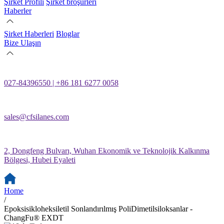
Şirket Profili
Şirket broşürleri
Haberler
Şirket Haberleri
Bloglar
Bize Ulaşın
027-84396550 | +86 181 6277 0058
sales@cfsilanes.com
2, Dongfeng Bulvarı, Wuhan Ekonomik ve Teknolojik Kalkınma
Bölgesi, Hubei Eyaleti
Home
/
Epoksisikloheksiletil Sonlandırılmış PoliDimetilsiloksanlar -
ChangFu® EXDT