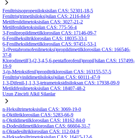
Feniltrisisopropeniloksisilan CAS: 52301-18-5
Feniltris(trimetilsiloksi)silan CAS: 2116-84-9
Metilfenildimetoksisilan CAS: 3027-21-2
Metilfenildietoksisilan CAS: 775-56-4
3-Fenilpropildimetilklorosilan CAS: 17146-09-7
6-Fenilheksiltriklorosilan CAS: 18035-33-1
6-Fenilheksildimetilklorosilan CAS: 97451-53-1
3-(Pentabromofenilmetoksi)propildimetilklorosilan CAS: 166546-
37-8
Klorodimetil[3-(2,3,4,5,6-pentaflorofenil)propil]silan CAS: 157499-
19-9
3-(p-Metoksifenil)propiltriklorosilan CAS: 163155-57-5
Feniltris(vinildimetilsiloksi)silan CAS: 60111-47-9
1,3-Difenil-1,1,3,3-tetrametoksidisiloksan CAS: 17938-09-9
Metildifenilmetoksisilan CAS: 18407-48-2
Uzun Zincirli Alkil Silanlar
n-Heksiltrimetoksisilan CAS: 3069-19-0
n-Oktiltriklorosilan CAS: 5283-66-9
n-Oktildimetilklorosilan CAS: 18162-84-0
n-Dodesildimetilklorosilan CAS: 66604-31-7
n-Oktadesiltriklorosilan CAS: 112-04-9
n-Heksadesiltrimetoksisilan CAS: 16415-12-6