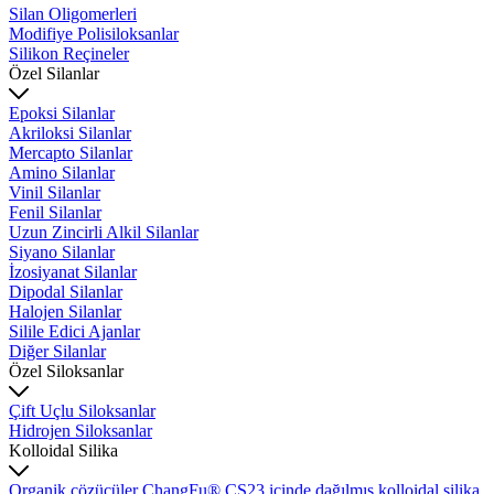
Silan Oligomerleri
Modifiye Polisiloksanlar
Silikon Reçineler
Özel Silanlar
Epoksi Silanlar
Akriloksi Silanlar
Mercapto Silanlar
Amino Silanlar
Vinil Silanlar
Fenil Silanlar
Uzun Zincirli Alkil Silanlar
Siyano Silanlar
İzosiyanat Silanlar
Dipodal Silanlar
Halojen Silanlar
Silile Edici Ajanlar
Diğer Silanlar
Özel Siloksanlar
Çift Uçlu Siloksanlar
Hidrojen Siloksanlar
Kolloidal Silika
Organik çözücüler ChangFu® CS23 içinde dağılmış kolloidal silika