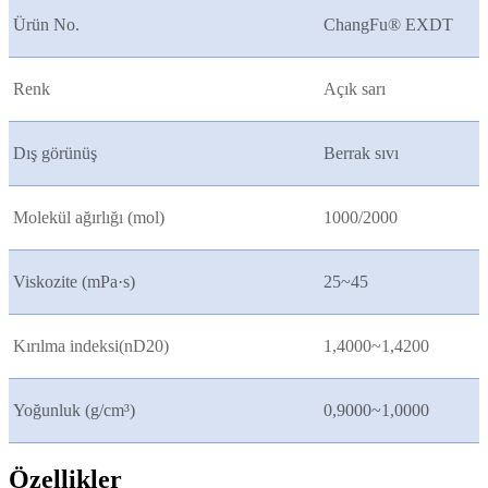
Ürün No.
ChangFu® EXDT
Renk
Açık sarı
Dış görünüş
Berrak sıvı
Molekül ağırlığı (mol)
1000/2000
Viskozite (mPa·s)
25~45
Kırılma indeksi(nD20)
1,4000~1,4200
Yoğunluk (g/cm³)
0,9000~1,0000
Özellikler