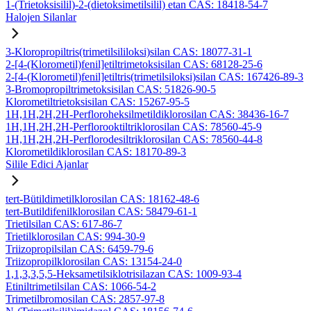
1-(Trietoksisilil)-2-(dietoksimetilsilil) etan CAS: 18418-54-7
Halojen Silanlar
3-Kloropropiltris(trimetilsililoksi)silan CAS: 18077-31-1
2-[4-(Klorometil)fenil]etiltrimetoksisilan CAS: 68128-25-6
2-[4-(Klorometil)fenil]etiltris(trimetilsiloksi)silan CAS: 167426-89-3
3-Bromopropiltrimetoksisilan CAS: 51826-90-5
Klorometiltrietoksisilan CAS: 15267-95-5
1H,1H,2H,2H-Perfloroheksilmetildiklorosilan CAS: 38436-16-7
1H,1H,2H,2H-Perflorooktiltriklorosilan CAS: 78560-45-9
1H,1H,2H,2H-Perflorodesiltriklorosilan CAS: 78560-44-8
Klorometildiklorosilan CAS: 18170-89-3
Silile Edici Ajanlar
tert-Bütildimetilklorosilan CAS: 18162-48-6
tert-Butildifenilklorosilan CAS: 58479-61-1
Trietilsilan CAS: 617-86-7
Trietilklorosilan CAS: 994-30-9
Triizopropilsilan CAS: 6459-79-6
Triizopropilklorosilan CAS: 13154-24-0
1,1,3,3,5,5-Heksametilsiklotrisilazan CAS: 1009-93-4
Etiniltrimetilsilan CAS: 1066-54-2
Trimetilbromosilan CAS: 2857-97-8