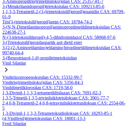
3-Aminopropiltris(trimetilsiloksi)silan CAS: 25357-81-7
3-(Metakrilamidopropil)trietoksisilan CAS: 109213-85-6
1,1,3,3-Tetrametil-2-(3-(trimetoksisilil)propil)guanidin CAS: 69709-
01-9
Tris[3-(trietoksisilil)propil]amin CAS: 18784-74-2
3-(N,N-Dimetilaminopropil)aminopropilmetildimetoksisilan CAS:
224638-27-1
N-(3-trietoksisililpropil)-4,5-dihidroimidazol CAS: 58068-97-6
3-(Trietoksisilil)propilaspartik asit dietil ester
3-[2-(2-Aminoetilamino)etilamino]propilmetildimetoksisilan CAS:
99740-64-4
3-(Benzotriazol-1-il) propiltrimetoksisilan
Vinil Silanlar
Viniltriizopropenoksisilan CAS: 15332-99-7
Viniltris(trimetilsiloksi)silan CAS: 5356-84-3
Vinildimetilklorosilan CAS: 1719-58-0
1,3-Divinil-1,1,3,3-tetrametildisilazan CAS: 7691-02-3
1,3,5-Trimetil-1,3,5-trivinilsiklotrisiloksan CAS: 3901-77-7
2,4,6,8-Tetrametil-2,4,6,8-tetravinilsiklotetrasiloksan CAS: 2554-06-
5
1,3-Divinil-1,1,3,3-Tetrametoksidisiloksan CAS: 18293-85-1
(4-Vinilfenil)trimetoksisilan CAS: 18001-13-3
Fenil Silanlar