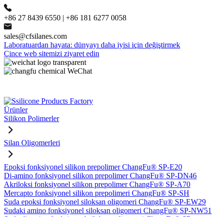
+86 27 8439 6550 | +86 181 6277 0058
sales@cfsilanes.com
Laboratuardan hayata: dünyayı daha iyisi için değiştirmek
Çince web sitemizi ziyaret edin
Ürünler
Silikon Polimerler
Silan Oligomerleri
Epoksi fonksiyonel silikon prepolimer ChangFu® SP-E20
Di-amino fonksiyonel silikon prepolimer ChangFu® SP-DN46
Akriloksi fonksiyonel silikon prepolimer ChangFu® SP-A70
Mercapto fonksiyonel silikon prepolimeri ChangFu® SP-SH
Suda epoksi fonksiyonel siloksan oligomeri ChangFu® SP-EW29
Sudaki amino fonksiyonel siloksan oligomeri ChangFu® SP-NW51