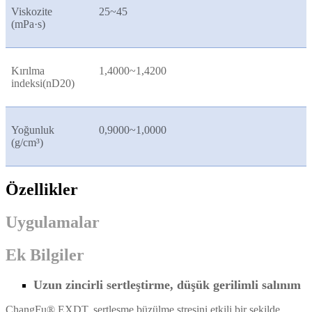
Viskozite
25~45
(mPa·s)
Kırılma
1,4000~1,4200
indeksi(nD20)
Yoğunluk
0,9000~1,0000
(g/cm³)
Özellikler
Uygulamalar
Ek Bilgiler
Uzun zincirli sertleştirme, düşük gerilimli salınım
ChangFu® EXDT, sertleşme büzülme stresini etkili bir şekilde