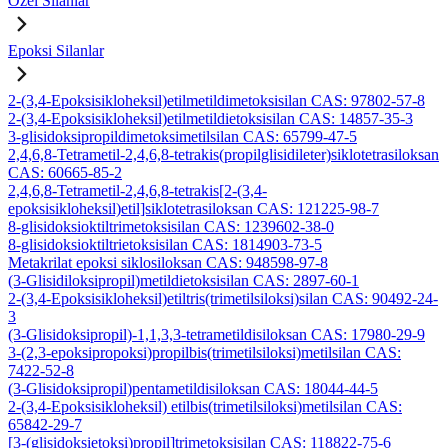
Özel Silanlar
Epoksi Silanlar
2-(3,4-Epoksisikloheksil)etilmetildimetoksisilan CAS: 97802-57-8
2-(3,4-Epoksisikloheksil)etilmetildietoksisilan CAS: 14857-35-3
3-glisidoksipropildimetoksimetilsilan CAS: 65799-47-5
2,4,6,8-Tetrametil-2,4,6,8-tetrakis(propilglisidileter)siklotetrasiloksan
CAS: 60665-85-2
2,4,6,8-Tetrametil-2,4,6,8-tetrakis[2-(3,4-
epoksisikloheksil)etil]siklotetrasiloksan CAS: 121225-98-7
8-glisidoksioktiltrimetoksisilan CAS: 1239602-38-0
8-glisidoksioktiltrietoksisilan CAS: 1814903-73-5
Metakrilat epoksi siklosiloksan CAS: 948598-97-8
(3-Glisidiloksipropil)metildietoksisilan CAS: 2897-60-1
2-(3,4-Epoksisikloheksil)etiltris(trimetilsiloksi)silan CAS: 90492-24-
3
(3-Glisidoksipropil)-1,1,3,3-tetrametildisiloksan CAS: 17980-29-9
3-(2,3-epoksipropoksi)propilbis(trimetilsiloksi)metilsilan CAS:
7422-52-8
(3-Glisidoksipropil)pentametildisiloksan CAS: 18044-44-5
2-(3,4-Epoksisikloheksil) etilbis(trimetilsiloksi)metilsilan CAS:
65842-29-7
[3-(glisidoksietoksi)propil]trimetoksisilan CAS: 118822-75-6