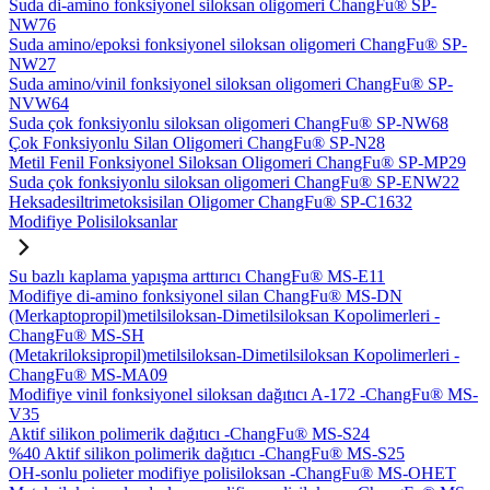
Suda di-amino fonksiyonel siloksan oligomeri ChangFu® SP-
NW76
Suda amino/epoksi fonksiyonel siloksan oligomeri ChangFu® SP-
NW27
Suda amino/vinil fonksiyonel siloksan oligomeri ChangFu® SP-
NVW64
Suda çok fonksiyonlu siloksan oligomeri ChangFu® SP-NW68
Çok Fonksiyonlu Silan Oligomeri ChangFu® SP-N28
Metil Fenil Fonksiyonel Siloksan Oligomeri ChangFu® SP-MP29
Suda çok fonksiyonlu siloksan oligomeri ChangFu® SP-ENW22
Heksadesiltrimetoksisilan Oligomer ChangFu® SP-C1632
Modifiye Polisiloksanlar
Su bazlı kaplama yapışma arttırıcı ChangFu® MS-E11
Modifiye di-amino fonksiyonel silan ChangFu® MS-DN
(Merkaptopropil)metilsiloksan-Dimetilsiloksan Kopolimerleri -
ChangFu® MS-SH
(Metakriloksipropil)metilsiloksan-Dimetilsiloksan Kopolimerleri -
ChangFu® MS-MA09
Modifiye vinil fonksiyonel siloksan dağıtıcı A-172 -ChangFu® MS-
V35
Aktif silikon polimerik dağıtıcı -ChangFu® MS-S24
%40 Aktif silikon polimerik dağıtıcı -ChangFu® MS-S25
OH-sonlu polieter modifiye polisiloksan -ChangFu® MS-OHET