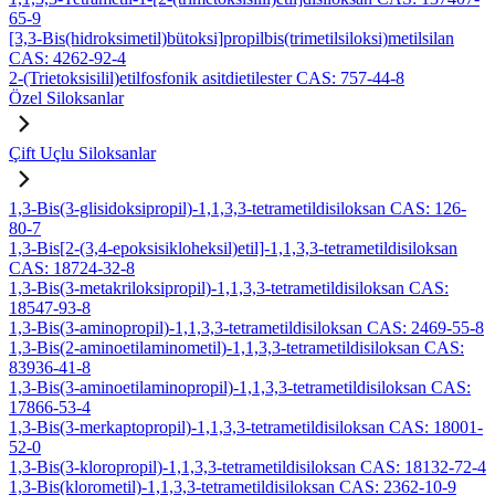
65-9
[3,3-Bis(hidroksimetil)bütoksi]propilbis(trimetilsiloksi)metilsilan
CAS: 4262-92-4
2-(Trietoksisilil)etilfosfonik asitdietilester CAS: 757-44-8
Özel Siloksanlar
Çift Uçlu Siloksanlar
1,3-Bis(3-glisidoksipropil)-1,1,3,3-tetrametildisiloksan CAS: 126-
80-7
1,3-Bis[2-(3,4-epoksisikloheksil)etil]-1,1,3,3-tetrametildisiloksan
CAS: 18724-32-8
1,3-Bis(3-metakriloksipropil)-1,1,3,3-tetrametildisiloksan CAS:
18547-93-8
1,3-Bis(3-aminopropil)-1,1,3,3-tetrametildisiloksan CAS: 2469-55-8
1,3-Bis(2-aminoetilaminometil)-1,1,3,3-tetrametildisiloksan CAS:
83936-41-8
1,3-Bis(3-aminoetilaminopropil)-1,1,3,3-tetrametildisiloksan CAS:
17866-53-4
1,3-Bis(3-merkaptopropil)-1,1,3,3-tetrametildisiloksan CAS: 18001-
52-0
1,3-Bis(3-kloropropil)-1,1,3,3-tetrametildisiloksan CAS: 18132-72-4
1,3-Bis(klorometil)-1,1,3,3-tetrametildisiloksan CAS: 2362-10-9