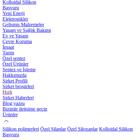
Kolloidal Silikon
Başvuru
Yeni Enerji
Elektronikler
Gelişmiş Malzemeler
Yaşam ve Sağlık Bakımı
Ev ve Yaşam
Çevre Koruma
İnşaat
Tarım
Özel sentez
Özel Ürünler
Sentez ve İşleme
Hakkımızda
Şirket Profili
Şirket broşürleri
Hızlı
Şirket Haberleri
Blog yazısı
Bizimle iletişime geçin
Ürünler
Silikon polimerleri
Özel Silanlar
Özel Siloxanlar
Kolloidal Silikon
Başvuru