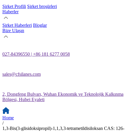
Şirket Profili
Şirket broşürleri
Haberler
Şirket Haberleri
Bloglar
Bize Ulaşın
027-84396550 | +86 181 6277 0058
sales@cfsilanes.com
2, Dongfeng Bulvarı, Wuhan Ekonomik ve Teknolojik Kalkınma
Bölgesi, Hubei Eyaleti
Home
/
1,3-Bis(3-glisidoksipropil)-1,1,3,3-tetrametildisiloksan CAS: 126-