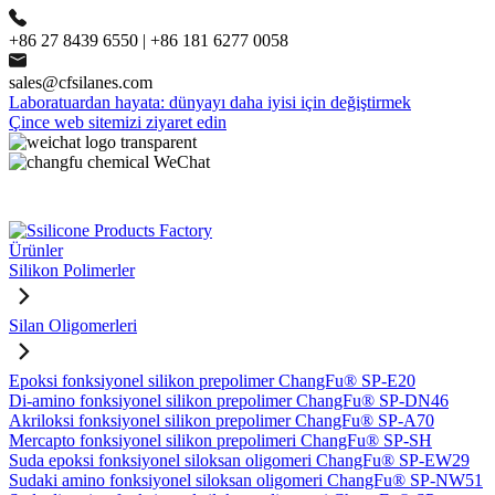
+86 27 8439 6550 | +86 181 6277 0058
sales@cfsilanes.com
Laboratuardan hayata: dünyayı daha iyisi için değiştirmek
Çince web sitemizi ziyaret edin
Ürünler
Silikon Polimerler
Silan Oligomerleri
Epoksi fonksiyonel silikon prepolimer ChangFu® SP-E20
Di-amino fonksiyonel silikon prepolimer ChangFu® SP-DN46
Akriloksi fonksiyonel silikon prepolimer ChangFu® SP-A70
Mercapto fonksiyonel silikon prepolimeri ChangFu® SP-SH
Suda epoksi fonksiyonel siloksan oligomeri ChangFu® SP-EW29
Sudaki amino fonksiyonel siloksan oligomeri ChangFu® SP-NW51