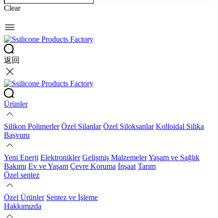
Clear
返回
Ürünler
Silikon Polimerler
Özel Silanlar
Özel Siloksanlar
Kolloidal Silika
Başvuru
Yeni Enerji
Elektronikler
Gelişmiş Malzemeler
Yaşam ve Sağlık
Bakımı
Ev ve Yaşam
Çevre Koruma
İnşaat
Tarım
Özel sentez
Özel Ürünler
Sentez ve İşleme
Hakkımızda