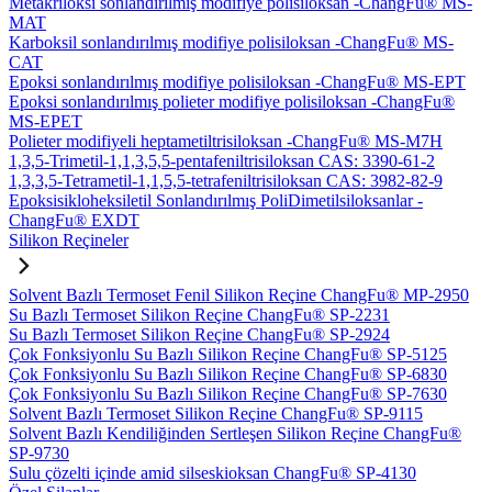
Metakriloksi sonlandırılmış modifiye polisiloksan -ChangFu® MS-
MAT
Karboksil sonlandırılmış modifiye polisiloksan -ChangFu® MS-
CAT
Epoksi sonlandırılmış modifiye polisiloksan -ChangFu® MS-EPT
Epoksi sonlandırılmış polieter modifiye polisiloksan -ChangFu®
MS-EPET
Polieter modifiyeli heptametiltrisiloksan -ChangFu® MS-M7H
1,3,5-Trimetil-1,1,3,5,5-pentafeniltrisiloksan CAS: 3390-61-2
1,3,3,5-Tetrametil-1,1,5,5-tetrafeniltrisiloksan CAS: 3982-82-9
Epoksisikloheksiletil Sonlandırılmış PoliDimetilsiloksanlar -
ChangFu® EXDT
Silikon Reçineler
Solvent Bazlı Termoset Fenil Silikon Reçine ChangFu® MP-2950
Su Bazlı Termoset Silikon Reçine ChangFu® SP-2231
Su Bazlı Termoset Silikon Reçine ChangFu® SP-2924
Çok Fonksiyonlu Su Bazlı Silikon Reçine ChangFu® SP-5125
Çok Fonksiyonlu Su Bazlı Silikon Reçine ChangFu® SP-6830
Çok Fonksiyonlu Su Bazlı Silikon Reçine ChangFu® SP-7630
Solvent Bazlı Termoset Silikon Reçine ChangFu® SP-9115
Solvent Bazlı Kendiliğinden Sertleşen Silikon Reçine ChangFu®
SP-9730
Sulu çözelti içinde amid silseskioksan ChangFu® SP-4130