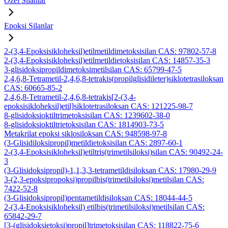
Özel Silanlar
Epoksi Silanlar
2-(3,4-Epoksisikloheksil)etilmetildimetoksisilan CAS: 97802-57-8
2-(3,4-Epoksisikloheksil)etilmetildietoksisilan CAS: 14857-35-3
3-glisidoksipropildimetoksimetilsilan CAS: 65799-47-5
2,4,6,8-Tetrametil-2,4,6,8-tetrakis(propilglisidileter)siklotetrasiloksan
CAS: 60665-85-2
2,4,6,8-Tetrametil-2,4,6,8-tetrakis[2-(3,4-
epoksisikloheksil)etil]siklotetrasiloksan CAS: 121225-98-7
8-glisidoksioktiltrimetoksisilan CAS: 1239602-38-0
8-glisidoksioktiltrietoksisilan CAS: 1814903-73-5
Metakrilat epoksi siklosiloksan CAS: 948598-97-8
(3-Glisidiloksipropil)metildietoksisilan CAS: 2897-60-1
2-(3,4-Epoksisikloheksil)etiltris(trimetilsiloksi)silan CAS: 90492-24-
3
(3-Glisidoksipropil)-1,1,3,3-tetrametildisiloksan CAS: 17980-29-9
3-(2,3-epoksipropoksi)propilbis(trimetilsiloksi)metilsilan CAS:
7422-52-8
(3-Glisidoksipropil)pentametildisiloksan CAS: 18044-44-5
2-(3,4-Epoksisikloheksil) etilbis(trimetilsiloksi)metilsilan CAS:
65842-29-7
[3-(glisidoksietoksi)propil]trimetoksisilan CAS: 118822-75-6