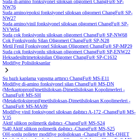
Suda di-amino fonksiyonel siloksan oligomeri ChangFu® SP-
NW76
Suda amino/epoksi fonksiyonel siloksan oligomeri ChangFu® SP-
NW27
Suda amino/vinil fonksiyonel siloksan oligomeri ChangFu® SP-
NVW64
Suda çok fonksiyonlu siloksan oligomeri ChangFu® SP-NW68
Çok Fonksiyonlu Silan Oligomeri ChangFu® SP-N28
Metil Fenil Fonksiyonel Siloksan Oligomeri ChangFu® SP-MP29
Suda çok fonksiyonlu siloksan oligomeri ChangFu® SP-ENW22
Heksadesiltrimetoksisilan Oligomer ChangFu® SP-C1632
Modifiye Polisiloksanlar
Su bazlı kaplama yapışma arttırıcı ChangFu® MS-E11
Modifiye di-amino fonksiyonel silan ChangFu® MS-DN
(Merkaptopropil)metilsiloksan-Dimetilsiloksan Kopolimerleri -
ChangFu® MS-SH
(Metakriloksipropil)metilsiloksan-Dimetilsiloksan Kopolimerleri -
ChangFu® MS-MA09
Modifiye vinil fonksiyonel siloksan dağıtıcı A-172 -ChangFu® MS-
V35
Aktif silikon polimerik dağıtıcı -ChangFu® MS-S24
%40 Aktif silikon polimerik dağıtıcı -ChangFu® MS-S25
OH-sonlu polieter modifiye polisiloksan -ChangFu® MS-OHET