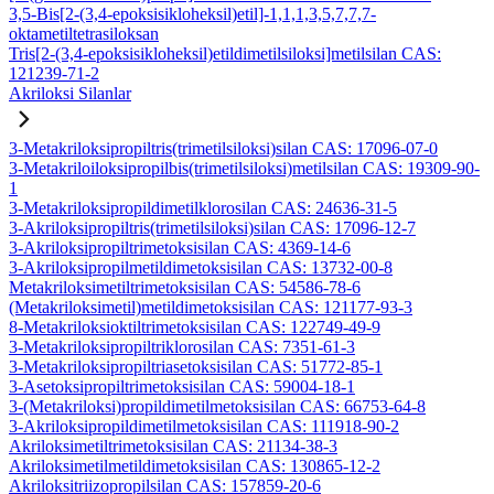
3,5-Bis[2-(3,4-epoksisikloheksil)etil]-1,1,1,3,5,7,7,7-
oktametiltetrasiloksan
Tris[2-(3,4-epoksisikloheksil)etildimetilsiloksi]metilsilan CAS:
121239-71-2
Akriloksi Silanlar
3-Metakriloksipropiltris(trimetilsiloksi)silan CAS: 17096-07-0
3-Metakriloiloksipropilbis(trimetilsiloksi)metilsilan CAS: 19309-90-
1
3-Metakriloksipropildimetilklorosilan CAS: 24636-31-5
3-Akriloksipropiltris(trimetilsiloksi)silan CAS: 17096-12-7
3-Akriloksipropiltrimetoksisilan CAS: 4369-14-6
3-Akriloksipropilmetildimetoksisilan CAS: 13732-00-8
Metakriloksimetiltrimetoksisilan CAS: 54586-78-6
(Metakriloksimetil)metildimetoksisilan CAS: 121177-93-3
8-Metakriloksioktiltrimetoksisilan CAS: 122749-49-9
3-Metakriloksipropiltriklorosilan CAS: 7351-61-3
3-Metakriloksipropiltriasetoksisilan CAS: 51772-85-1
3-Asetoksipropiltrimetoksisilan CAS: 59004-18-1
3-(Metakriloksi)propildimetilmetoksisilan CAS: 66753-64-8
3-Akriloksipropildimetilmetoksisilan CAS: 111918-90-2
Akriloksimetiltrimetoksisilan CAS: 21134-38-3
Akriloksimetilmetildimetoksisilan CAS: 130865-12-2
Akriloksitriizopropilsilan CAS: 157859-20-6