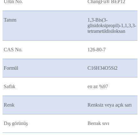
Ürün No.
ChangFu® BEP12
Tanım
1,3-Bis(3-
glisidoksipropil)-1,1,3,3-
tetrametildisiloksan
CAS No.
126-80-7
Formül
C16H34O5Si2
Saflık
en az %97
Renk
Renksiz veya açık sarı
Dış görünüş
Berrak sıvı