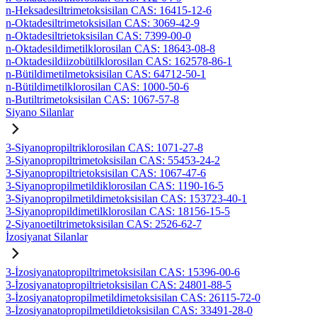
n-Heksadesiltrimetoksisilan CAS: 16415-12-6
n-Oktadesiltrimetoksisilan CAS: 3069-42-9
n-Oktadesiltrietoksisilan CAS: 7399-00-0
n-Oktadesildimetilklorosilan CAS: 18643-08-8
n-Oktadesildiizobütilklorosilan CAS: 162578-86-1
n-Bütildimetilmetoksisilan CAS: 64712-50-1
n-Bütildimetilklorosilan CAS: 1000-50-6
n-Butiltrimetoksisilan CAS: 1067-57-8
Siyano Silanlar
3-Siyanopropiltriklorosilan CAS: 1071-27-8
3-Siyanopropiltrimetoksisilan CAS: 55453-24-2
3-Siyanopropiltrietoksisilan CAS: 1067-47-6
3-Siyanopropilmetildiklorosilan CAS: 1190-16-5
3-Siyanopropilmetildimetoksisilan CAS: 153723-40-1
3-Siyanopropildimetilklorosilan CAS: 18156-15-5
2-Siyanoetiltrimetoksisilan CAS: 2526-62-7
İzosiyanat Silanlar
3-İzosiyanatopropiltrimetoksisilan CAS: 15396-00-6
3-İzosiyanatopropiltrietoksisilan CAS: 24801-88-5
3-İzosiyanatopropilmetildimetoksisilan CAS: 26115-72-0
3-İzosiyanatopropilmetildietoksisilan CAS: 33491-28-0