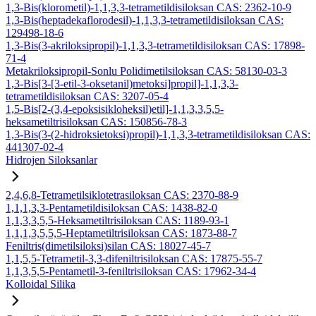
1,3-Bis(klorometil)-1,1,3,3-tetrametildisiloksan CAS: 2362-10-9
1,3-Bis(heptadekaflorodesil)-1,1,3,3-tetrametildisiloksan CAS:
129498-18-6
1,3-Bis(3-akriloksipropil)-1,1,3,3-tetrametildisiloksan CAS: 17898-
71-4
Metakriloksipropil-Sonlu Polidimetilsiloksan CAS: 58130-03-3
1,3-Bis[3-[3-etil-3-oksetanil)metoksi]propil]-1,1,3,3-
tetrametildisiloksan CAS: 3207-05-4
1,5-Bis[2-(3,4-epoksisikloheksil)etil]-1,1,3,3,5,5-
heksametiltrisiloksan CAS: 150856-78-3
1,3-Bis(3-(2-hidroksietoksi)propil)-1,1,3,3-tetrametildisiloksan CAS:
441307-02-4
Hidrojen Siloksanlar
2,4,6,8-Tetrametilsiklotetrasiloksan CAS: 2370-88-9
1,1,1,3,3-Pentametildisiloksan CAS: 1438-82-0
1,1,3,3,5,5-Heksametiltrisiloksan CAS: 1189-93-1
1,1,1,3,5,5,5-Heptametiltrisiloksan CAS: 1873-88-7
Feniltris(dimetilsiloksi)silan CAS: 18027-45-7
1,1,5,5-Tetrametil-3,3-difeniltrisiloksan CAS: 17875-55-7
1,1,3,5,5-Pentametil-3-feniltrisiloksan CAS: 17962-34-4
Kolloidal Silika