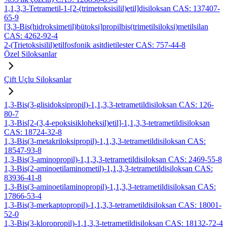
1,1,3,3-Tetrametil-1-[2-(trimetoksisilil)etil]disiloksan CAS: 137407-
65-9
[3,3-Bis(hidroksimetil)bütoksi]propilbis(trimetilsiloksi)metilsilan
CAS: 4262-92-4
2-(Trietoksisilil)etilfosfonik asitdietilester CAS: 757-44-8
Özel Siloksanlar
Çift Uçlu Siloksanlar
1,3-Bis(3-glisidoksipropil)-1,1,3,3-tetrametildisiloksan CAS: 126-
80-7
1,3-Bis[2-(3,4-epoksisikloheksil)etil]-1,1,3,3-tetrametildisiloksan
CAS: 18724-32-8
1,3-Bis(3-metakriloksipropil)-1,1,3,3-tetrametildisiloksan CAS:
18547-93-8
1,3-Bis(3-aminopropil)-1,1,3,3-tetrametildisiloksan CAS: 2469-55-8
1,3-Bis(2-aminoetilaminometil)-1,1,3,3-tetrametildisiloksan CAS:
83936-41-8
1,3-Bis(3-aminoetilaminopropil)-1,1,3,3-tetrametildisiloksan CAS:
17866-53-4
1,3-Bis(3-merkaptopropil)-1,1,3,3-tetrametildisiloksan CAS: 18001-
52-0
1,3-Bis(3-kloropropil)-1,1,3,3-tetrametildisiloksan CAS: 18132-72-4