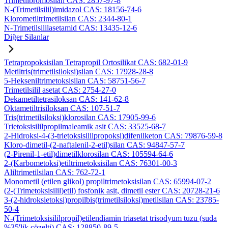
Trimetilbromosilan CAS: 2857-97-8
N-(Trimetilsilil)imidazol CAS: 18156-74-6
Klorometiltrimetilsilan CAS: 2344-80-1
N-Trimetilsililasetamid CAS: 13435-12-6
Diğer Silanlar
Tetrapropoksisilan Tetrapropil Ortosilikat CAS: 682-01-9
Metiltris(trimetilsiloksi)silan CAS: 17928-28-8
5-Hekseniltrimetoksisilan CAS: 58751-56-7
Trimetilsilil asetat CAS: 2754-27-0
Dekametiltetrasiloksan CAS: 141-62-8
Oktametiltrisiloksan CAS: 107-51-7
Tris(trimetilsiloksi)klorosilan CAS: 17905-99-6
Trietoksisililpropilmaleamik asit CAS: 33525-68-7
2-Hidroksi-4-(3-trietoksisililpropoksi)difenilketon CAS: 79876-59-8
Kloro-dimetil-(2-naftalenil-2-etil)silan CAS: 94847-57-7
(2-Pirenil-1-etil)dimetilklorosilan CAS: 105594-64-6
2-(Karbometoksi)etiltrimetoksisilan CAS: 76301-00-3
Aliltrimetilsilan CAS: 762-72-1
Monometil (etilen glikol) propiltrimetoksisilan CAS: 65994-07-2
(2-(Trimetoksisilil)etil) fosfonik asit, dimetil ester CAS: 20728-21-6
3-(2-hidroksietoksi)propilbis(trimetilsiloksi)metilsilan CAS: 23785-
50-4
N-(Trimetoksisililpropil)etilendiamin triasetat trisodyum tuzu (suda
%35'lik çözelti) CAS: 128850-89-5