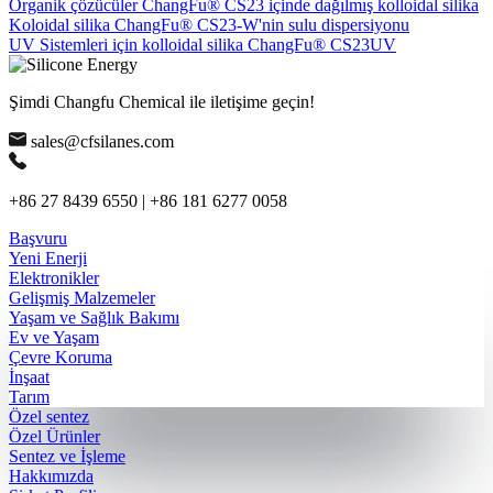
Organik çözücüler ChangFu® CS23 içinde dağılmış kolloidal silika
Koloidal silika ChangFu® CS23-W'nin sulu dispersiyonu
UV Sistemleri için kolloidal silika ChangFu® CS23UV
Şimdi Changfu Chemical ile iletişime geçin!
sales@cfsilanes.com
+86 27 8439 6550 | +86 181 6277 0058
Başvuru
Yeni Enerji
Elektronikler
Gelişmiş Malzemeler
Yaşam ve Sağlık Bakımı
Ev ve Yaşam
Çevre Koruma
İnşaat
Tarım
Özel sentez
Özel Ürünler
Sentez ve İşleme
Hakkımızda