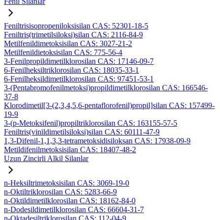
Fenil Silanlar
Feniltrisisopropeniloksisilan CAS: 52301-18-5
Feniltris(trimetilsiloksi)silan CAS: 2116-84-9
Metilfenildimetoksisilan CAS: 3027-21-2
Metilfenildietoksisilan CAS: 775-56-4
3-Fenilpropildimetilklorosilan CAS: 17146-09-7
6-Fenilheksiltriklorosilan CAS: 18035-33-1
6-Fenilheksildimetilklorosilan CAS: 97451-53-1
3-(Pentabromofenilmetoksi)propildimetilklorosilan CAS: 166546-
37-8
Klorodimetil[3-(2,3,4,5,6-pentaflorofenil)propil]silan CAS: 157499-
19-9
3-(p-Metoksifenil)propiltriklorosilan CAS: 163155-57-5
Feniltris(vinildimetilsiloksi)silan CAS: 60111-47-9
1,3-Difenil-1,1,3,3-tetrametoksidisiloksan CAS: 17938-09-9
Metildifenilmetoksisilan CAS: 18407-48-2
Uzun Zincirli Alkil Silanlar
n-Heksiltrimetoksisilan CAS: 3069-19-0
n-Oktiltriklorosilan CAS: 5283-66-9
n-Oktildimetilklorosilan CAS: 18162-84-0
n-Dodesildimetilklorosilan CAS: 66604-31-7
n-Oktadesiltriklorosilan CAS: 112-04-9