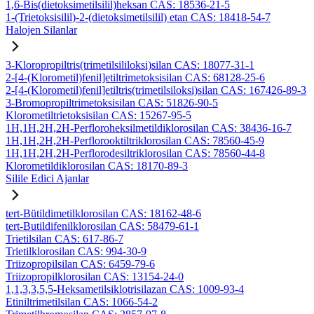
1,6-Bis(dietoksimetilsilil)heksan CAS: 18536-21-5
1-(Trietoksisilil)-2-(dietoksimetilsilil) etan CAS: 18418-54-7
Halojen Silanlar
3-Kloropropiltris(trimetilsililoksi)silan CAS: 18077-31-1
2-[4-(Klorometil)fenil]etiltrimetoksisilan CAS: 68128-25-6
2-[4-(Klorometil)fenil]etiltris(trimetilsiloksi)silan CAS: 167426-89-3
3-Bromopropiltrimetoksisilan CAS: 51826-90-5
Klorometiltrietoksisilan CAS: 15267-95-5
1H,1H,2H,2H-Perfloroheksilmetildiklorosilan CAS: 38436-16-7
1H,1H,2H,2H-Perflorooktiltriklorosilan CAS: 78560-45-9
1H,1H,2H,2H-Perflorodesiltriklorosilan CAS: 78560-44-8
Klorometildiklorosilan CAS: 18170-89-3
Silile Edici Ajanlar
tert-Bütildimetilklorosilan CAS: 18162-48-6
tert-Butildifenilklorosilan CAS: 58479-61-1
Trietilsilan CAS: 617-86-7
Trietilklorosilan CAS: 994-30-9
Triizopropilsilan CAS: 6459-79-6
Triizopropilklorosilan CAS: 13154-24-0
1,1,3,3,5,5-Heksametilsiklotrisilazan CAS: 1009-93-4
Etiniltrimetilsilan CAS: 1066-54-2