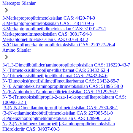
Mercapto Silanlar
3-Merkaptopropiltrimetoksisilan CAS: 4420-74-0
3-Merkaptopropiltrietoksisilan CAS: 14814-09-6
3-Merkaptopropilmetildimetoksisilan CAS: 31001-77-1
Merkaptometiltrimetoksisilan CAS: 30817-94-8
Merkaptometiltrietoksisilan CAS: 60764-83-2
S-(Oktanoil)merkaptopropiltrietoksisilan CAS: 220727-26-4
Amino Silanlar
3-(1,3-Dimetilbütiliden)aminopropiltrietoksisilan CAS: 116229-43-7
N-(Trimetoksisililpropil)metilkarbamat CAS: 23432-62-4
N-(Trimetoksisililmetil)metilkarbamat CAS: 23432-64-6
N-[Dimetoksi(metil)sililmetil]metilkarbamat CAS: 23432-65-7
N-(6-Aminoheksil)aminopropiltrimetoksisilan CAS: 51895-58-0
N-(6-Aminoheksil)aminometiltrietoksisilan CAS: 15129-36-9
N-[5-(Trimetoksisililpropil)-2-aza-1-oksopentil]kaprolaktam CAS:
106996-32-1
[3-(N,N-Dimetilamino)propil]trimetoksisilan CAS: 2530-86-1
(3-(N-etilamino)izobütil)trimetoksisilan CAS: 227085-51-0
3-Piperazinopropilmetildimetoksisilan CAS: 128996-12-3
N-[2-(N-Vinilbenzilamino)etil]-3-aminopropiltrimetoksisilan
Hidroklorür CAS: 34937-00-3