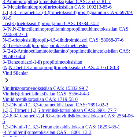
3-Aminopropiltris(trimetilsiloksi)silan CAS: 25357-81-7
3-(Metakrilamidopropil)trietoksisilan CAS: 109213-85-6
1,1,3,3-Tetrametil-2-(3-(trimetoksisilil)propil)guanidin CAS: 69709-
01-9
Tris[3-(trietoksisilil)propil]amin CAS: 18784-74-2
3-(N,N-Dimetilaminopropil)aminopropilmetildimetoksisilan CAS:
224638-27-1
N-(3-trietoksisililpropil)-4,5-dihidroimidazol CAS: 58068-97-6
3-(Trietoksisilil)propilaspartik asit dietil ester
3-[2-(2-Aminoetilamino)etilamino]propilmetildimetoksisilan CAS:
99740-64-4
3-(Benzotriazol-1-il) propiltrimetoksisilan
(N,N-Dietil-3-aminopropil)trimetoksisilan CAS: 41051-80-3
Vinil Silanlar
Viniltriizopropenoksisilan CAS: 15332-99-7
Viniltris(trimetilsiloksi)silan CAS: 5356-84-3
Vinildimetilklorosilan CAS: 1719-58-0
1,3-Divinil-1,1,3,3-tetrametildisilazan CAS: 7691-02-3
1,3,5-Trimetil-1,3,5-trivinilsiklotrisiloksan CAS: 3901-77-7
2,4,6,8-Tetrametil-2,4,6,8-tetravinilsiklotetrasiloksan CAS: 2554-06-
5
1,3-Divinil-1,1,3,3-Tetrametoksidisiloksan CAS: 18293-85-1
(4-Vinilfenil)trimetoksisilan CAS: 18001-13-3