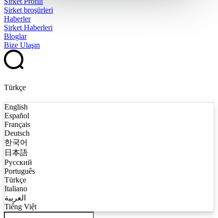
Şirket Profili
Şirket broşürleri
Haberler
Şirket Haberleri
Bloglar
Bize Ulaşın
Türkçe
English
Español
Français
Deutsch
한국어
日本語
Русский
Português
Türkçe
Italiano
العربية
Tiếng Việt