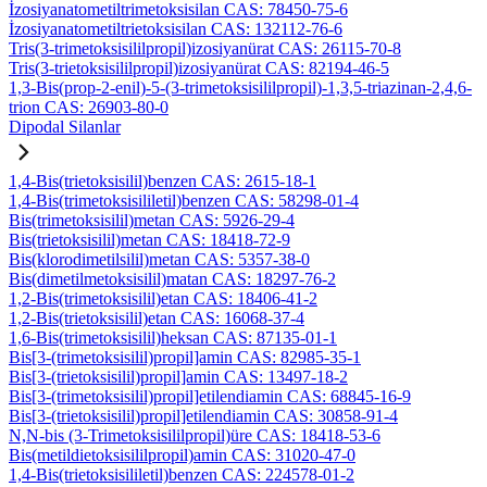
İzosiyanatometiltrimetoksisilan CAS: 78450-75-6
İzosiyanatometiltrietoksisilan CAS: 132112-76-6
Tris(3-trimetoksisililpropil)izosiyanürat CAS: 26115-70-8
Tris(3-trietoksisililpropil)izosiyanürat CAS: 82194-46-5
1,3-Bis(prop-2-enil)-5-(3-trimetoksisililpropil)-1,3,5-triazinan-2,4,6-
trion CAS: 26903-80-0
Dipodal Silanlar
1,4-Bis(trietoksisilil)benzen CAS: 2615-18-1
1,4-Bis(trimetoksisililetil)benzen CAS: 58298-01-4
Bis(trimetoksisilil)metan CAS: 5926-29-4
Bis(trietoksisilil)metan CAS: 18418-72-9
Bis(klorodimetilsilil)metan CAS: 5357-38-0
Bis(dimetilmetoksisilil)matan CAS: 18297-76-2
1,2-Bis(trimetoksisilil)etan CAS: 18406-41-2
1,2-Bis(trietoksisilil)etan CAS: 16068-37-4
1,6-Bis(trimetoksisilil)heksan CAS: 87135-01-1
Bis[3-(trimetoksisilil)propil]amin CAS: 82985-35-1
Bis[3-(trietoksisilil)propil]amin CAS: 13497-18-2
Bis[3-(trimetoksisilil)propil]etilendiamin CAS: 68845-16-9
Bis[3-(trietoksisilil)propil]etilendiamin CAS: 30858-91-4
N,N-bis (3-Trimetoksisililpropil)üre CAS: 18418-53-6
Bis(metildietoksisililpropil)amin CAS: 31020-47-0
1,4-Bis(trietoksisililetil)benzen CAS: 224578-01-2