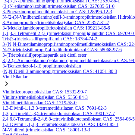
[3-(N,N-Dimetilamino)propil]trimetoksisilan CAS: 2530-86-1
(3-(N-etilamino)izobütil)trimetoksisilan CAS: 227085-51-0
3-Piperazinopropilmetildimetoksisilan CAS: 128996-12-3
N-[2-(N-Vinilbenzilamino)etil]-3-aminopropiltrimetoksisilan Hidrok
3-Aminopropiltris(trimetilsiloksi)silan CAS: 25357-81-7
3-(Metakrilamidopropil)trietoksisilan CAS: 109213-85-6
1,1,3,3-Tetrametil-2-(3-(trimetoksisilil)propil)guanidin CAS: 69709-0
Tris[3-(trietoksisilil)propil]amin CAS: 18784-74-2
3-(N,N-Dimetilaminopropil)aminopropilmetildimetoksisilan CAS: 2
N-(3-trietoksisililpropil)-4,5-dihidroimidazol CAS: 58068-97-6
3-(Trietoksisilil)propilaspartik asit dietil ester
3-[2-(2-Aminoetilamino)etilamino]propilmetildimetoksisilan CAS: 9
3-(Benzotriazol-1-il) propiltrimetoksisilan
(N,N-Dietil-3-aminopropil)trimetoksisilan CAS: 41051-80-3
Vinil Silanlar
Viniltriizopropenoksisilan CAS: 15332-99-7
Viniltris(trimetilsiloksi)silan CAS: 5356-84-3
Vinildimetilklorosilan CAS: 1719-58-0
1,3-Divinil-1,1,3,3-tetrametildisilazan CAS: 7691-02-3
1,3,5-Trimetil-1,3,5-trivinilsiklotrisiloksan CAS: 3901-77-7
2,4,6,8-Tetrametil-2,4,6,8-tetravinilsiklotetrasiloksan CAS: 2554-06-5
1,3-Divinil-1,1,3,3-Tetrametoksidisiloksan CAS: 18293-85-1
(4-Vinilfenil)trimetoksisilan CAS: 18001-13-3