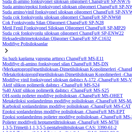
Suda di-amino fonksiyonel siloksan oligomeri ChangFu® SP-NW76
Suda amino/epoksi fonksiyonel siloksan oligomeri ChangFu® SP-
Suda amino/vinil fonksiyonel siloksan oligomeri ChangFu® SP-NV
Suda çok fonksiyonlu siloksan oligomeri ChangFu® SP-NW68
Çok Fonksiyonlu Silan Oligomeri ChangFu® SP-N28
Metil Fenil Fonksiyonel Siloksan Oligomeri ChangFu® SP-MP29
Suda çok fonksiyonlu siloksan oligomeri ChangFu® SP-ENW22
Heksadesiltrimetoksisilan Oligomer ChangFu® SP-C1632
Modifiye Polisiloksanlar
Su bazlı kaplama yapışma arttırıcı ChangFu® MS-E11
Modifiye di-amino fonksiyonel silan ChangFu® MS-DN
(Merkaptopropil)metilsiloksan-Dimetilsiloksan Kopolimerleri -Ch
(Metakriloksipropil)metilsiloksan-Dimetilsiloksan Kopolimerleri
Modifiye vinil fonksiyonel siloksan dağıtıcı A-172 -ChangFu® MS-
Aktif silikon polimerik dağıtıcı -ChangFu® MS-S24
%40 Aktif silikon polimerik dağıtıcı -ChangFu® MS-S25
OH-sonlu polieter modifiye polisiloksan -ChangFu® MS-OHET
Metakriloksi sonlandırılmış modifiye polisiloksan -ChangFu® MS-
Karboksil sonlandırılmış modifiye polisiloksan -ChangFu® MS-CAT
Epoksi sonlandırılmış modifiye polisiloksan -ChangFu® MS-EPT
Epoksi sonlandırılmış polieter modifiye polisiloksan -ChangFu® M
Polieter modifiyeli heptametiltrisiloksan -ChangFu® MS-M7H
1,3,5-Trimetil-1,1,3,5,5-pentafeniltrisiloksan CAS: 3390-61-2