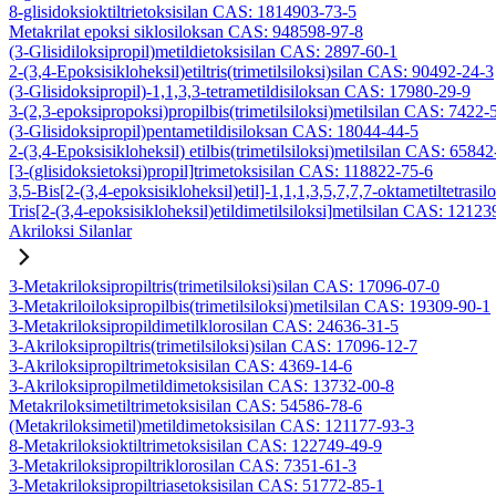
8-glisidoksioktiltrietoksisilan CAS: 1814903-73-5
Metakrilat epoksi siklosiloksan CAS: 948598-97-8
(3-Glisidiloksipropil)metildietoksisilan CAS: 2897-60-1
2-(3,4-Epoksisikloheksil)etiltris(trimetilsiloksi)silan CAS: 90492-24-3
(3-Glisidoksipropil)-1,1,3,3-tetrametildisiloksan CAS: 17980-29-9
3-(2,3-epoksipropoksi)propilbis(trimetilsiloksi)metilsilan CAS: 7422-
(3-Glisidoksipropil)pentametildisiloksan CAS: 18044-44-5
2-(3,4-Epoksisikloheksil) etilbis(trimetilsiloksi)metilsilan CAS: 6584
[3-(glisidoksietoksi)propil]trimetoksisilan CAS: 118822-75-6
3,5-Bis[2-(3,4-epoksisikloheksil)etil]-1,1,1,3,5,7,7,7-oktametiltetrasil
Tris[2-(3,4-epoksisikloheksil)etildimetilsiloksi]metilsilan CAS: 1212
Akriloksi Silanlar
3-Metakriloksipropiltris(trimetilsiloksi)silan CAS: 17096-07-0
3-Metakriloiloksipropilbis(trimetilsiloksi)metilsilan CAS: 19309-90-1
3-Metakriloksipropildimetilklorosilan CAS: 24636-31-5
3-Akriloksipropiltris(trimetilsiloksi)silan CAS: 17096-12-7
3-Akriloksipropiltrimetoksisilan CAS: 4369-14-6
3-Akriloksipropilmetildimetoksisilan CAS: 13732-00-8
Metakriloksimetiltrimetoksisilan CAS: 54586-78-6
(Metakriloksimetil)metildimetoksisilan CAS: 121177-93-3
8-Metakriloksioktiltrimetoksisilan CAS: 122749-49-9
3-Metakriloksipropiltriklorosilan CAS: 7351-61-3
3-Metakriloksipropiltriasetoksisilan CAS: 51772-85-1