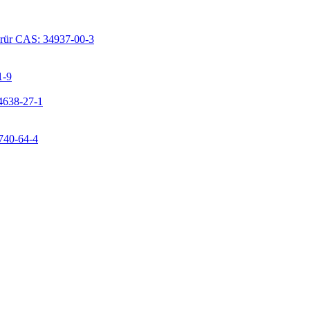
lorür CAS: 34937-00-3
1-9
24638-27-1
9740-64-4