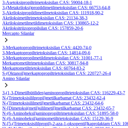
3-Asetoksipropiltrimetoksisilan CAS: 59004-18-1
3-(Metakriloksi)propildimetilmetoksisilan CAS: 66753-64-8
3-Akriloksipropildimetilmetoksisilan CAS: 111918-90-2
Akriloksimetiltrimetoksisilan CAS: 21134-38-3
Akriloksimetilmetildimetoksisilan CAS: 130865-12-2
Akriloksitriizopropilsilan CAS: 157859-20-6
Mercapto Silanlar
3-Merkaptopropiltrimetoksisilan CAS: 4420-74-0
3-Merkaptopropiltrietoksisilan CAS: 14814-09-6
3-Merkaptopropilmetildimetoksisilan CAS: 31001-77-1
Merkaptometiltrimetoksisilan CAS: 30817-94-8
Merkaptometiltrietoksisilan CAS: 60764-83-2
S-(Oktanoil)merkaptopropiltrietoksisilan CAS: 220727-26-4
Amino Silanlar
3-(1,3-Dimetilbütiliden)aminopropiltrietoksisilan CAS: 116229-43-7
N-(Trimetoksisililpropil)metilkarbamat CAS: 23432-62-4
N-(Trimetoksisililmetil)metilkarbamat CAS: 23432-64-6
N-[Dimetoksi(metil)sililmetil]metilkarbamat CAS: 23432-65-7
N-(6-Aminoheksil)aminopropiltrimetoksisilan CAS: 51895-58-0
N-(6-Aminoheksil)aminometiltrietoksisilan CAS: 15129-36-9
N-[5-(Trimetoksisililpropil)-2-aza-1-oksopentil]kaprolaktam CAS: 1