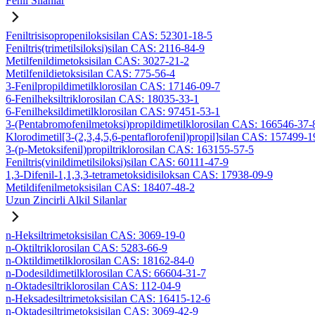
Fenil Silanlar
Feniltrisisopropeniloksisilan CAS: 52301-18-5
Feniltris(trimetilsiloksi)silan CAS: 2116-84-9
Metilfenildimetoksisilan CAS: 3027-21-2
Metilfenildietoksisilan CAS: 775-56-4
3-Fenilpropildimetilklorosilan CAS: 17146-09-7
6-Fenilheksiltriklorosilan CAS: 18035-33-1
6-Fenilheksildimetilklorosilan CAS: 97451-53-1
3-(Pentabromofenilmetoksi)propildimetilklorosilan CAS: 166546-37-
Klorodimetil[3-(2,3,4,5,6-pentaflorofenil)propil]silan CAS: 157499-1
3-(p-Metoksifenil)propiltriklorosilan CAS: 163155-57-5
Feniltris(vinildimetilsiloksi)silan CAS: 60111-47-9
1,3-Difenil-1,1,3,3-tetrametoksidisiloksan CAS: 17938-09-9
Metildifenilmetoksisilan CAS: 18407-48-2
Uzun Zincirli Alkil Silanlar
n-Heksiltrimetoksisilan CAS: 3069-19-0
n-Oktiltriklorosilan CAS: 5283-66-9
n-Oktildimetilklorosilan CAS: 18162-84-0
n-Dodesildimetilklorosilan CAS: 66604-31-7
n-Oktadesiltriklorosilan CAS: 112-04-9
n-Heksadesiltrimetoksisilan CAS: 16415-12-6
n-Oktadesiltrimetoksisilan CAS: 3069-42-9