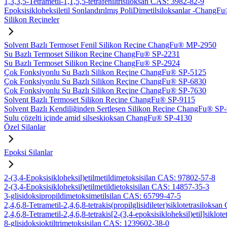
1,3,3,5-Tetrametil-1,1,5,5-tetrafeniltrisiloksan CAS: 3982-82-9
Epoksisikloheksiletil Sonlandırılmış PoliDimetilsiloksanlar -Chan
Silikon Reçineler
Solvent Bazlı Termoset Fenil Silikon Reçine ChangFu® MP-2950
Su Bazlı Termoset Silikon Reçine ChangFu® SP-2231
Su Bazlı Termoset Silikon Reçine ChangFu® SP-2924
Çok Fonksiyonlu Su Bazlı Silikon Reçine ChangFu® SP-5125
Çok Fonksiyonlu Su Bazlı Silikon Reçine ChangFu® SP-6830
Çok Fonksiyonlu Su Bazlı Silikon Reçine ChangFu® SP-7630
Solvent Bazlı Termoset Silikon Reçine ChangFu® SP-9115
Solvent Bazlı Kendiliğinden Sertleşen Silikon Reçine ChangFu® SP
Sulu çözelti içinde amid silseskioksan ChangFu® SP-4130
Özel Silanlar
Epoksi Silanlar
2-(3,4-Epoksisikloheksil)etilmetildimetoksisilan CAS: 97802-57-8
2-(3,4-Epoksisikloheksil)etilmetildietoksisilan CAS: 14857-35-3
3-glisidoksipropildimetoksimetilsilan CAS: 65799-47-5
2,4,6,8-Tetrametil-2,4,6,8-tetrakis(propilglisidileter)siklotetrasiloks
2,4,6,8-Tetrametil-2,4,6,8-tetrakis[2-(3,4-epoksisikloheksil)etil]sikl
8-glisidoksioktiltrimetoksisilan CAS: 1239602-38-0