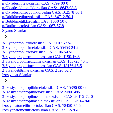
n-Oktadesiltrietoksisilan CAS: 7399-00-0
n-Oktadesildimetilklorosilan CAS: 18643-08-8
n-Oktadesildiizobütilklorosilan CAS: 162578-86-1
n-Bütildimetilmetoksisilan CAS: 64712-50-1
n-Bütildimetilklorosilan CAS: 1000-50-6
n-Butiltrimetoksisilan CAS: 1067-57-8
Siyano Silanlar
3-Siyanopropiltriklorosilan CAS: 1071-27-8
3-Siyanopropiltrimetoksisilan CAS: 55453-24-2
3-Siyanopropiltrietoksisilan CAS: 1067-47-6
3-Siyanopropilmetildiklorosilan CAS: 1190-16-5
3-Siyanopropilmetildimetoksisilan CAS: 153723-40-1
3-Siyanopropildimetilklorosilan CAS: 18156-15-5
2-Siyanoetiltrimetoksisilan CAS: 2526-62-7
İzosiyanat Silanlar
3-İzosiyanatopropiltrimetoksisilan CAS: 15396-00-6
3-İzosiyanatopropiltrietoksisilan CAS: 24801-88-5
3-İzosiyanatopropilmetildimetoksisilan CAS: 26115-72-0
3-İzosiyanatopropilmetildietoksisilan CAS: 33491-28-0
İzosiyanatometiltrimetoksisilan CAS: 78450-75-6
İzosiyanatometiltrietoksisilan CAS: 132112-76-6