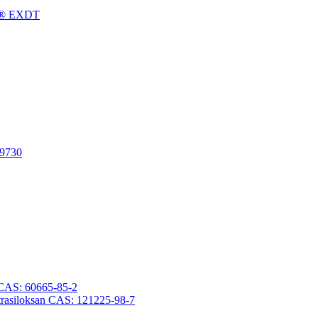
gFu® EXDT
-9730
an CAS: 60665-85-2
otetrasiloksan CAS: 121225-98-7