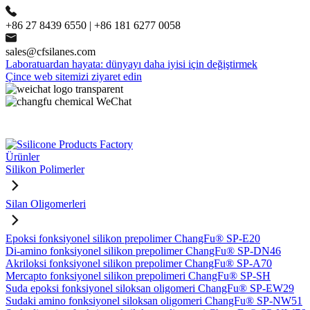
+86 27 8439 6550 | +86 181 6277 0058
sales@cfsilanes.com
Laboratuardan hayata: dünyayı daha iyisi için değiştirmek
Çince web sitemizi ziyaret edin
Ürünler
Silikon Polimerler
Silan Oligomerleri
Epoksi fonksiyonel silikon prepolimer ChangFu® SP-E20
Di-amino fonksiyonel silikon prepolimer ChangFu® SP-DN46
Akriloksi fonksiyonel silikon prepolimer ChangFu® SP-A70
Mercapto fonksiyonel silikon prepolimeri ChangFu® SP-SH
Suda epoksi fonksiyonel siloksan oligomeri ChangFu® SP-EW29
Sudaki amino fonksiyonel siloksan oligomeri ChangFu® SP-NW51