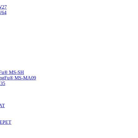
NW27
W64
angFu® MS-SH
 -ChangFu® MS-MA09
V35
MAT
S-EPET