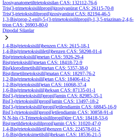
İzosiyanatometiltrietoksisilan CAS: 132112-76-6
Tris(3-trimetoksisililpropil)izosiyanürat CAS: 26115-70-8
Tris(3-trietoksisililpropil)izosiyanürat CAS: 82194-46-5
1,3-Bis(prop-2-enil)-5-(3-trimetoksisililpropil)-1,3,5-triazinan-2,4,6-
trion CAS: 26903-80-0
Dipodal Silanlar
1,4-Bis(trietoksisilil)benzen CAS: 2615-18-1
1,4-Bis(trimetoksisililetil)benzen CAS: 58298-01-4
Bis(trimetoksisilil)metan CAS: 5926-29-4
Bis(trietoksisilil)metan CAS: 18418-72-9
Bis(klorodimetilsilil)metan CAS: 5357-38-0
Bis(dimetilmetoksisilil)matan CAS: 18297-76-2
1,2-Bis(trimetoksisilil)etan CAS: 18406-41-2
1,2-Bis(trietoksisilil)etan CAS: 16068-37-4
1,6-Bis(trimetoksisilil)heksan CAS: 87135-01-1
Bis[3-(trimetoksisilil)propil]amin CAS: 82985-35-1
Bis[3-(trietoksisilil)propil]amin CAS: 13497-18-2
Bis[3-(trimetoksisilil)propil]etilendiamin CAS: 68845-16-9
Bis[3-(trietoksisilil)propil]etilendiamin CAS: 30858-91-4
N,N-bis (3-Trimetoksisililpropil)üre CAS: 18418-53-6
Bis(metildietoksisililpropil)amin CAS: 31020-47-0
1,4-Bis(trietoksisililetil)benzen CAS: 224578-01-2
1,6-Bis(dietoksimetilsilil)heksan CAS: 18536-21-5