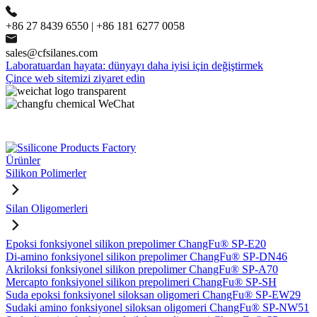
+86 27 8439 6550 | +86 181 6277 0058
sales@cfsilanes.com
Laboratuardan hayata: dünyayı daha iyisi için değiştirmek
Çince web sitemizi ziyaret edin
Ürünler
Silikon Polimerler
Silan Oligomerleri
Epoksi fonksiyonel silikon prepolimer ChangFu® SP-E20
Di-amino fonksiyonel silikon prepolimer ChangFu® SP-DN46
Akriloksi fonksiyonel silikon prepolimer ChangFu® SP-A70
Mercapto fonksiyonel silikon prepolimeri ChangFu® SP-SH
Suda epoksi fonksiyonel siloksan oligomeri ChangFu® SP-EW29
Sudaki amino fonksiyonel siloksan oligomeri ChangFu® SP-NW51