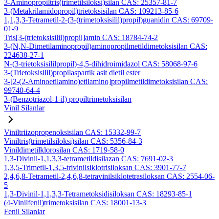
3-Aminopropiltris(trimetilsiloksi)silan CAS: 25357-81-7
3-(Metakrilamidopropil)trietoksisilan CAS: 109213-85-6
1,1,3,3-Tetrametil-2-(3-(trimetoksisilil)propil)guanidin CAS: 69709-
01-9
Tris[3-(trietoksisilil)propil]amin CAS: 18784-74-2
3-(N,N-Dimetilaminopropil)aminopropilmetildimetoksisilan CAS:
224638-27-1
N-(3-trietoksisililpropil)-4,5-dihidroimidazol CAS: 58068-97-6
3-(Trietoksisilil)propilaspartik asit dietil ester
3-[2-(2-Aminoetilamino)etilamino]propilmetildimetoksisilan CAS:
99740-64-4
3-(Benzotriazol-1-il) propiltrimetoksisilan
Vinil Silanlar
Viniltriizopropenoksisilan CAS: 15332-99-7
Viniltris(trimetilsiloksi)silan CAS: 5356-84-3
Vinildimetilklorosilan CAS: 1719-58-0
1,3-Divinil-1,1,3,3-tetrametildisilazan CAS: 7691-02-3
1,3,5-Trimetil-1,3,5-trivinilsiklotrisiloksan CAS: 3901-77-7
2,4,6,8-Tetrametil-2,4,6,8-tetravinilsiklotetrasiloksan CAS: 2554-06-
5
1,3-Divinil-1,1,3,3-Tetrametoksidisiloksan CAS: 18293-85-1
(4-Vinilfenil)trimetoksisilan CAS: 18001-13-3
Fenil Silanlar