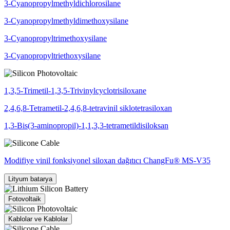
3-Cyanopropylmethyldichlorosilane
3-Cyanopropylmethyldimethoxysilane
3-Cyanopropyltrimethoxysilane
3-Cyanopropyltriethoxysilane
1,3,5-Trimetil-1,3,5-Trivinylcyclotrisiloxane
2,4,6,8-Tetrametil-2,4,6,8-tetravinil siklotetrasiloxan
1,3-Bis(3-aminopropil)-1,1,3,3-tetrametildisiloksan
Modifiye vinil fonksiyonel siloxan dağıtıcı ChangFu® MS-V35
Lityum batarya
Fotovoltaik
Kablolar ve Kablolar