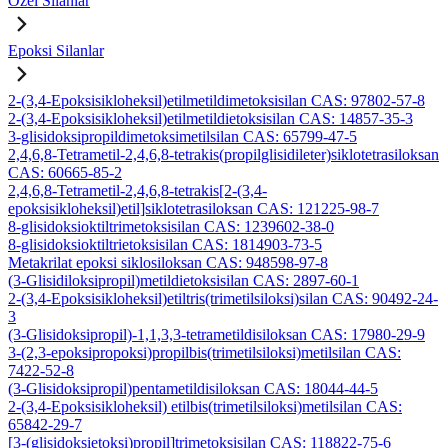
Özel Silanlar
Epoksi Silanlar
2-(3,4-Epoksisikloheksil)etilmetildimetoksisilan CAS: 97802-57-8
2-(3,4-Epoksisikloheksil)etilmetildietoksisilan CAS: 14857-35-3
3-glisidoksipropildimetoksimetilsilan CAS: 65799-47-5
2,4,6,8-Tetrametil-2,4,6,8-tetrakis(propilglisidileter)siklotetrasiloksan
CAS: 60665-85-2
2,4,6,8-Tetrametil-2,4,6,8-tetrakis[2-(3,4-
epoksisikloheksil)etil]siklotetrasiloksan CAS: 121225-98-7
8-glisidoksioktiltrimetoksisilan CAS: 1239602-38-0
8-glisidoksioktiltrietoksisilan CAS: 1814903-73-5
Metakrilat epoksi siklosiloksan CAS: 948598-97-8
(3-Glisidiloksipropil)metildietoksisilan CAS: 2897-60-1
2-(3,4-Epoksisikloheksil)etiltris(trimetilsiloksi)silan CAS: 90492-24-
3
(3-Glisidoksipropil)-1,1,3,3-tetrametildisiloksan CAS: 17980-29-9
3-(2,3-epoksipropoksi)propilbis(trimetilsiloksi)metilsilan CAS:
7422-52-8
(3-Glisidoksipropil)pentametildisiloksan CAS: 18044-44-5
2-(3,4-Epoksisikloheksil) etilbis(trimetilsiloksi)metilsilan CAS:
65842-29-7
[3-(glisidoksietoksi)propil]trimetoksisilan CAS: 118822-75-6