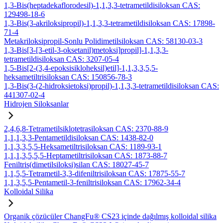
1,3-Bis(heptadekaflorodesil)-1,1,3,3-tetrametildisiloksan CAS:
129498-18-6
1,3-Bis(3-akriloksipropil)-1,1,3,3-tetrametildisiloksan CAS: 17898-
71-4
Metakriloksipropil-Sonlu Polidimetilsiloksan CAS: 58130-03-3
1,3-Bis[3-[3-etil-3-oksetanil)metoksi]propil]-1,1,3,3-
tetrametildisiloksan CAS: 3207-05-4
1,5-Bis[2-(3,4-epoksisikloheksil)etil]-1,1,3,3,5,5-
heksametiltrisiloksan CAS: 150856-78-3
1,3-Bis(3-(2-hidroksietoksi)propil)-1,1,3,3-tetrametildisiloksan CAS:
441307-02-4
Hidrojen Siloksanlar
2,4,6,8-Tetrametilsiklotetrasiloksan CAS: 2370-88-9
1,1,1,3,3-Pentametildisiloksan CAS: 1438-82-0
1,1,3,3,5,5-Heksametiltrisiloksan CAS: 1189-93-1
1,1,1,3,5,5,5-Heptametiltrisiloksan CAS: 1873-88-7
Feniltris(dimetilsiloksi)silan CAS: 18027-45-7
1,1,5,5-Tetrametil-3,3-difeniltrisiloksan CAS: 17875-55-7
1,1,3,5,5-Pentametil-3-feniltrisiloksan CAS: 17962-34-4
Kolloidal Silika
Organik çözücüler ChangFu® CS23 içinde dağılmış kolloidal silika