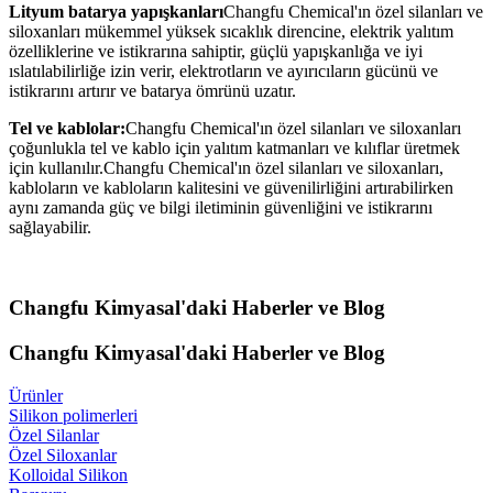
Lityum batarya yapışkanları
Changfu Chemical'ın özel silanları ve
siloxanları mükemmel yüksek sıcaklık direncine, elektrik yalıtım
özelliklerine ve istikrarına sahiptir, güçlü yapışkanlığa ve iyi
ıslatılabilirliğe izin verir, elektrotların ve ayırıcıların gücünü ve
istikrarını artırır ve batarya ömrünü uzatır.
Tel ve kablolar:
Changfu Chemical'ın özel silanları ve siloxanları
çoğunlukla tel ve kablo için yalıtım katmanları ve kılıflar üretmek
için kullanılır.Changfu Chemical'ın özel silanları ve siloxanları,
kabloların ve kabloların kalitesini ve güvenilirliğini artırabilirken
aynı zamanda güç ve bilgi iletiminin güvenliğini ve istikrarını
sağlayabilir.
Changfu Kimyasal'daki Haberler ve Blog
Changfu Kimyasal'daki Haberler ve Blog
Ürünler
Silikon polimerleri
Özel Silanlar
Özel Siloxanlar
Kolloidal Silikon