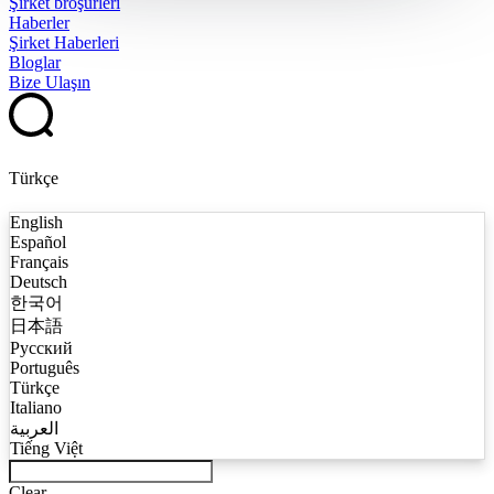
Şirket broşürleri
Haberler
Şirket Haberleri
Bloglar
Bize Ulaşın
Türkçe
English
Español
Français
Deutsch
한국어
日本語
Русский
Português
Türkçe
Italiano
العربية
Tiếng Việt
Clear