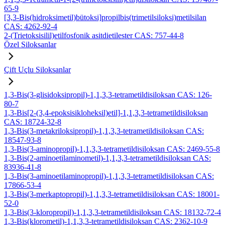
65-9
[3,3-Bis(hidroksimetil)bütoksi]propilbis(trimetilsiloksi)metilsilan
CAS: 4262-92-4
2-(Trietoksisilil)etilfosfonik asitdietilester CAS: 757-44-8
Özel Siloksanlar
Çift Uçlu Siloksanlar
1,3-Bis(3-glisidoksipropil)-1,1,3,3-tetrametildisiloksan CAS: 126-
80-7
1,3-Bis[2-(3,4-epoksisikloheksil)etil]-1,1,3,3-tetrametildisiloksan
CAS: 18724-32-8
1,3-Bis(3-metakriloksipropil)-1,1,3,3-tetrametildisiloksan CAS:
18547-93-8
1,3-Bis(3-aminopropil)-1,1,3,3-tetrametildisiloksan CAS: 2469-55-8
1,3-Bis(2-aminoetilaminometil)-1,1,3,3-tetrametildisiloksan CAS:
83936-41-8
1,3-Bis(3-aminoetilaminopropil)-1,1,3,3-tetrametildisiloksan CAS:
17866-53-4
1,3-Bis(3-merkaptopropil)-1,1,3,3-tetrametildisiloksan CAS: 18001-
52-0
1,3-Bis(3-kloropropil)-1,1,3,3-tetrametildisiloksan CAS: 18132-72-4
1,3-Bis(klorometil)-1,1,3,3-tetrametildisiloksan CAS: 2362-10-9