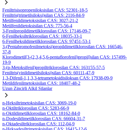
Feniltrisisopropeniloksisilan CAS: 52301-18-5
Feniltris(trimetilsiloksi)silan CAS: 2116-84-9
Metilfenildimetoksisilan CAS: 3027-21-2
Metilfenildietoksisilan CAS: 775-56-4
3-Fenilpropildimetilklorosilan CAS: 17146-09-7
6-Fenilheksiltriklorosilan CAS: 18035-33-1
6-Fenilheksildimetilklorosilan CAS: 97451-53-1
3-(Pentabromofenilmetoksi)propildimetilklorosilan CAS: 166546-
37-8
Klorodimetil[3-(2,3,4,5,6-pentaflorofenil)propil]silan CAS: 157499-
19-9
3-(p-Metoksifenil)propiltriklorosilan CAS: 163155-57-5
Feniltris(vinildimetilsiloksi)silan CAS: 60111-47-9
1,3-Difenil-1,1,3,3-tetrametoksidisiloksan CAS: 17938-09-9
Metildifenilmetoksisilan CAS: 18407-48-2
Uzun Zincirli Alkil Silanlar
n-Heksiltrimetoksisilan CAS: 3069-19-0
n-Oktiltriklorosilan CAS: 5283-66-9
n-Oktildimetilklorosilan CAS: 18162-84-0
n-Dodesildimetilklorosilan CAS: 66604-31-7
n-Oktadesiltriklorosilan CAS: 112-04-9
n-Heksadesiltrimetoksisilan CAS: 16415-12-6