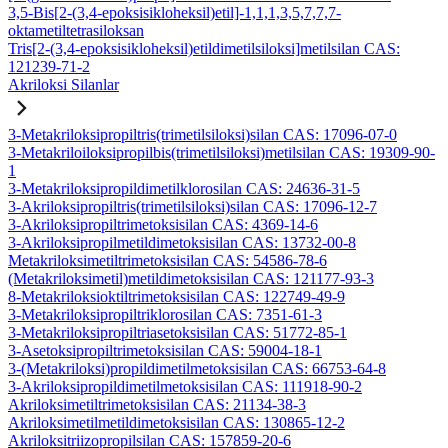
3,5-Bis[2-(3,4-epoksisikloheksil)etil]-1,1,1,3,5,7,7,7-
oktametiltetrasiloksan
Tris[2-(3,4-epoksisikloheksil)etildimetilsiloksi]metilsilan CAS:
121239-71-2
Akriloksi Silanlar
3-Metakriloksipropiltris(trimetilsiloksi)silan CAS: 17096-07-0
3-Metakriloiloksipropilbis(trimetilsiloksi)metilsilan CAS: 19309-90-
1
3-Metakriloksipropildimetilklorosilan CAS: 24636-31-5
3-Akriloksipropiltris(trimetilsiloksi)silan CAS: 17096-12-7
3-Akriloksipropiltrimetoksisilan CAS: 4369-14-6
3-Akriloksipropilmetildimetoksisilan CAS: 13732-00-8
Metakriloksimetiltrimetoksisilan CAS: 54586-78-6
(Metakriloksimetil)metildimetoksisilan CAS: 121177-93-3
8-Metakriloksioktiltrimetoksisilan CAS: 122749-49-9
3-Metakriloksipropiltriklorosilan CAS: 7351-61-3
3-Metakriloksipropiltriasetoksisilan CAS: 51772-85-1
3-Asetoksipropiltrimetoksisilan CAS: 59004-18-1
3-(Metakriloksi)propildimetilmetoksisilan CAS: 66753-64-8
3-Akriloksipropildimetilmetoksisilan CAS: 111918-90-2
Akriloksimetiltrimetoksisilan CAS: 21134-38-3
Akriloksimetilmetildimetoksisilan CAS: 130865-12-2
Akriloksitriizopropilsilan CAS: 157859-20-6