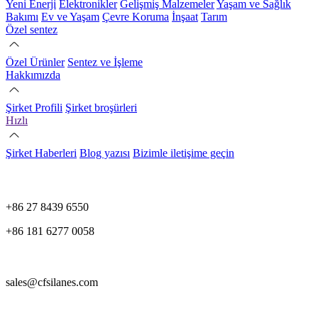
Yeni Enerji
Elektronikler
Gelişmiş Malzemeler
Yaşam ve Sağlık
Bakımı
Ev ve Yaşam
Çevre Koruma
İnşaat
Tarım
Özel sentez
Özel Ürünler
Sentez ve İşleme
Hakkımızda
Şirket Profili
Şirket broşürleri
Hızlı
Şirket Haberleri
Blog yazısı
Bizimle iletişime geçin
+86 27 8439 6550
+86 181 6277 0058
sales@cfsilanes.com