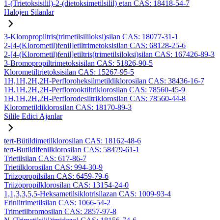
1-(Trietoksisilil)-2-(dietoksimetilsilil) etan CAS: 18418-54-7
Halojen Silanlar
3-Kloropropiltris(trimetilsililoksi)silan CAS: 18077-31-1
2-[4-(Klorometil)fenil]etiltrimetoksisilan CAS: 68128-25-6
2-[4-(Klorometil)fenil]etiltris(trimetilsiloksi)silan CAS: 167426-89-3
3-Bromopropiltrimetoksisilan CAS: 51826-90-5
Klorometiltrietoksisilan CAS: 15267-95-5
1H,1H,2H,2H-Perfloroheksilmetildiklorosilan CAS: 38436-16-7
1H,1H,2H,2H-Perflorooktiltriklorosilan CAS: 78560-45-9
1H,1H,2H,2H-Perflorodesiltriklorosilan CAS: 78560-44-8
Klorometildiklorosilan CAS: 18170-89-3
Silile Edici Ajanlar
tert-Bütildimetilklorosilan CAS: 18162-48-6
tert-Butildifenilklorosilan CAS: 58479-61-1
Trietilsilan CAS: 617-86-7
Trietilklorosilan CAS: 994-30-9
Triizopropilsilan CAS: 6459-79-6
Triizopropilklorosilan CAS: 13154-24-0
1,1,3,3,5,5-Heksametilsiklotrisilazan CAS: 1009-93-4
Etiniltrimetilsilan CAS: 1066-54-2
Trimetilbromosilan CAS: 2857-97-8