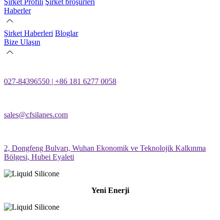
Şirket Profili
Şirket broşürleri
Haberler
Şirket Haberleri
Bloglar
Bize Ulaşın
027-84396550 | +86 181 6277 0058
sales@cfsilanes.com
2, Dongfeng Bulvarı, Wuhan Ekonomik ve Teknolojik Kalkınma
Bölgesi, Hubei Eyaleti
Yeni Enerji