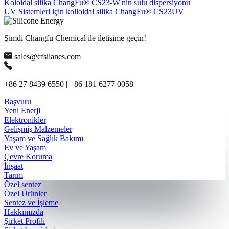
Koloidal silika ChangFu® CS23-W'nin sulu dispersiyonu
UV Sistemleri için kolloidal silika ChangFu® CS23UV
Şimdi Changfu Chemical ile iletişime geçin!
sales@cfsilanes.com
+86 27 8439 6550 | +86 181 6277 0058
Başvuru
Yeni Enerji
Elektronikler
Gelişmiş Malzemeler
Yaşam ve Sağlık Bakımı
Ev ve Yaşam
Çevre Koruma
İnşaat
Tarım
Özel sentez
Özel Ürünler
Sentez ve İşleme
Hakkımızda
Şirket Profili