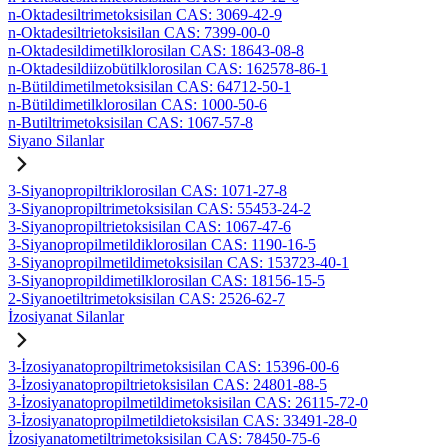
n-Oktadesiltrimetoksisilan CAS: 3069-42-9
n-Oktadesiltrietoksisilan CAS: 7399-00-0
n-Oktadesildimetilklorosilan CAS: 18643-08-8
n-Oktadesildiizobütilklorosilan CAS: 162578-86-1
n-Bütildimetilmetoksisilan CAS: 64712-50-1
n-Bütildimetilklorosilan CAS: 1000-50-6
n-Butiltrimetoksisilan CAS: 1067-57-8
Siyano Silanlar
3-Siyanopropiltriklorosilan CAS: 1071-27-8
3-Siyanopropiltrimetoksisilan CAS: 55453-24-2
3-Siyanopropiltrietoksisilan CAS: 1067-47-6
3-Siyanopropilmetildiklorosilan CAS: 1190-16-5
3-Siyanopropilmetildimetoksisilan CAS: 153723-40-1
3-Siyanopropildimetilklorosilan CAS: 18156-15-5
2-Siyanoetiltrimetoksisilan CAS: 2526-62-7
İzosiyanat Silanlar
3-İzosiyanatopropiltrimetoksisilan CAS: 15396-00-6
3-İzosiyanatopropiltrietoksisilan CAS: 24801-88-5
3-İzosiyanatopropilmetildimetoksisilan CAS: 26115-72-0
3-İzosiyanatopropilmetildietoksisilan CAS: 33491-28-0
İzosiyanatometiltrimetoksisilan CAS: 78450-75-6