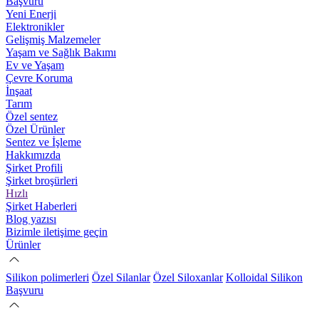
Başvuru
Yeni Enerji
Elektronikler
Gelişmiş Malzemeler
Yaşam ve Sağlık Bakımı
Ev ve Yaşam
Çevre Koruma
İnşaat
Tarım
Özel sentez
Özel Ürünler
Sentez ve İşleme
Hakkımızda
Şirket Profili
Şirket broşürleri
Hızlı
Şirket Haberleri
Blog yazısı
Bizimle iletişime geçin
Ürünler
Silikon polimerleri
Özel Silanlar
Özel Siloxanlar
Kolloidal Silikon
Başvuru