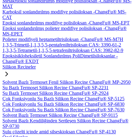
Metakriloksi sonlandırılmış modifiye polisiloksan -ChangFu® MS-
MAT
Karboksil sonlandırılmış modifiye polisiloksan -ChangFu® MS-
CAT
Epoksi sonlandırılmış modifiye polisiloksan -ChangFu® MS-EPT
Epoksi sonlandırılmış polieter modifiye polisiloksan -ChangFu®
MS-EPET
Polieter modifiyeli heptametiltrisiloksan -ChangFu® MS-M7H
1,3,5-Trimetil-1,1,3,5,5-pentafeniltrisiloksan CAS: 3390-61-2
1,3,3,5-Tetrametil-1,1,5,5-tetrafeniltrisiloksan CAS: 3982-82-9
Epoksisikloheksiletil Sonlandırılmış PoliDimetilsiloksanlar -
ChangFu® EXDT
Silikon Reçineler
Solvent Bazlı Termoset Fenil Silikon Reçine ChangFu® MP-2950
Su Bazlı Termoset Silikon Reçine ChangFu® SP-2231
Su Bazlı Termoset Silikon Reçine ChangFu® SP-2924
Çok Fonksiyonlu Su Bazlı Silikon Reçine ChangFu® SP-5125
Çok Fonksiyonlu Su Bazlı Silikon Reçine ChangFu® SP-6830
Çok Fonksiyonlu Su Bazlı Silikon Reçine ChangFu® SP-7630
Solvent Bazlı Termoset Silikon Reçine ChangFu® SP-9115
Solvent Bazlı Kendiliğinden Sertleşen Silikon Reçine ChangFu®
SP-9730
Sulu çözelti içinde amid silseskioksan ChangFu® SP-4130