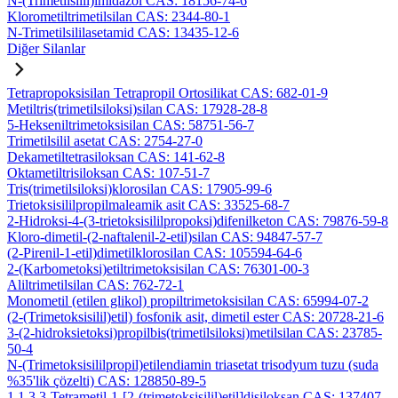
N-(Trimetilsilil)imidazol CAS: 18156-74-6
Klorometiltrimetilsilan CAS: 2344-80-1
N-Trimetilsililasetamid CAS: 13435-12-6
Diğer Silanlar
Tetrapropoksisilan Tetrapropil Ortosilikat CAS: 682-01-9
Metiltris(trimetilsiloksi)silan CAS: 17928-28-8
5-Hekseniltrimetoksisilan CAS: 58751-56-7
Trimetilsilil asetat CAS: 2754-27-0
Dekametiltetrasiloksan CAS: 141-62-8
Oktametiltrisiloksan CAS: 107-51-7
Tris(trimetilsiloksi)klorosilan CAS: 17905-99-6
Trietoksisililpropilmaleamik asit CAS: 33525-68-7
2-Hidroksi-4-(3-trietoksisililpropoksi)difenilketon CAS: 79876-59-8
Kloro-dimetil-(2-naftalenil-2-etil)silan CAS: 94847-57-7
(2-Pirenil-1-etil)dimetilklorosilan CAS: 105594-64-6
2-(Karbometoksi)etiltrimetoksisilan CAS: 76301-00-3
Aliltrimetilsilan CAS: 762-72-1
Monometil (etilen glikol) propiltrimetoksisilan CAS: 65994-07-2
(2-(Trimetoksisilil)etil) fosfonik asit, dimetil ester CAS: 20728-21-6
3-(2-hidroksietoksi)propilbis(trimetilsiloksi)metilsilan CAS: 23785-
50-4
N-(Trimetoksisililpropil)etilendiamin triasetat trisodyum tuzu (suda
%35'lik çözelti) CAS: 128850-89-5
1,1,3,3-Tetrametil-1-[2-(trimetoksisilil)etil]disiloksan CAS: 137407-