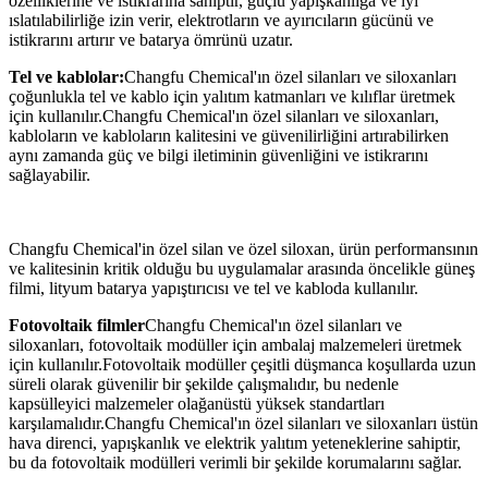
özelliklerine ve istikrarına sahiptir, güçlü yapışkanlığa ve iyi
ıslatılabilirliğe izin verir, elektrotların ve ayırıcıların gücünü ve
istikrarını artırır ve batarya ömrünü uzatır.
Tel ve kablolar:
Changfu Chemical'ın özel silanları ve siloxanları
çoğunlukla tel ve kablo için yalıtım katmanları ve kılıflar üretmek
için kullanılır.Changfu Chemical'ın özel silanları ve siloxanları,
kabloların ve kabloların kalitesini ve güvenilirliğini artırabilirken
aynı zamanda güç ve bilgi iletiminin güvenliğini ve istikrarını
sağlayabilir.
Changfu Chemical'in özel silan ve özel siloxan, ürün performansının
ve kalitesinin kritik olduğu bu uygulamalar arasında öncelikle güneş
filmi, lityum batarya yapıştırıcısı ve tel ve kabloda kullanılır.
Fotovoltaik filmler
Changfu Chemical'ın özel silanları ve
siloxanları, fotovoltaik modüller için ambalaj malzemeleri üretmek
için kullanılır.Fotovoltaik modüller çeşitli düşmanca koşullarda uzun
süreli olarak güvenilir bir şekilde çalışmalıdır, bu nedenle
kapsülleyici malzemeler olağanüstü yüksek standartları
karşılamalıdır.Changfu Chemical'ın özel silanları ve siloxanları üstün
hava direnci, yapışkanlık ve elektrik yalıtım yeteneklerine sahiptir,
bu da fotovoltaik modülleri verimli bir şekilde korumalarını sağlar.