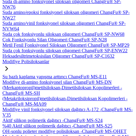
Suda di-amino fonksiyonel siloksan oligomeri ChangFu® SP-
NW76
Suda amino/epoksi fonksiyonel siloksan oligomeri ChangFu® SP-
NW27
Suda amino/vinil fonksiyonel siloksan oligomeri ChangFu® SP-
NVW64
Suda çok fonksiyonlu siloksan oligomeri ChangFu® SP-NW68
Çok Fonksiyonlu Silan Oligomeri ChangFu® SP-N28
Metil Fenil Fonksiyonel Siloksan Oligomeri ChangFu® SP-MP29
Suda çok fonksiyonlu siloksan oligomeri ChangFu® SP-ENW22
Heksadesiltrimetoksisilan Oligomer ChangFu® SP-C1632
Modifiye Polisiloksanlar
Su bazlı kaplama yapışma arttırıcı ChangFu® MS-E11
Modifiye di-amino fonksiyonel silan ChangFu® MS-DN
(Merkaptopropil)metilsiloksan-Dimetilsiloksan Kopolimerleri -
ChangFu® MS-SH
(Metakriloksipropil)metilsiloksan-Dimetilsiloksan Kopolimerleri -
ChangFu® MS-MA09
Modifiye vinil fonksiyonel siloksan dağıtıcı A-172 -ChangFu® MS-
V35
Aktif silikon polimerik dağıtıcı -ChangFu® MS-S24
%40 Aktif silikon polimerik dağıtıcı -ChangFu® MS-S25
OH-sonlu polieter modifiye polisiloksan -ChangFu® MS-OHET