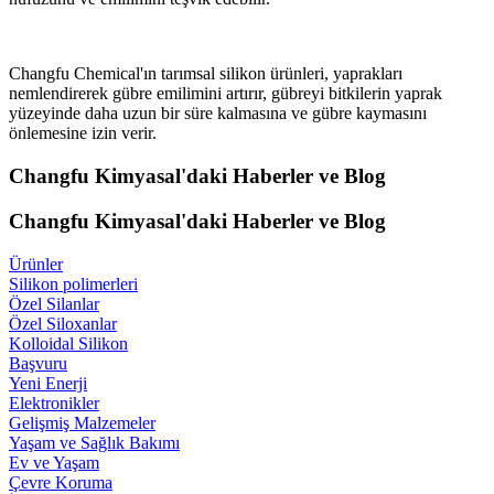
Changfu Chemical'ın tarımsal silikon ürünleri, yaprakları
nemlendirerek gübre emilimini artırır, gübreyi bitkilerin yaprak
yüzeyinde daha uzun bir süre kalmasına ve gübre kaymasını
önlemesine izin verir.
Changfu Kimyasal'daki Haberler ve Blog
Changfu Kimyasal'daki Haberler ve Blog
Ürünler
Silikon polimerleri
Özel Silanlar
Özel Siloxanlar
Kolloidal Silikon
Başvuru
Yeni Enerji
Elektronikler
Gelişmiş Malzemeler
Yaşam ve Sağlık Bakımı
Ev ve Yaşam
Çevre Koruma