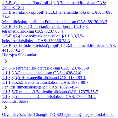
1,3-Bis(heptadekaflorodesil)-1,1,3,3-tetrametildisiloksan CAS:
129498-18-6
1,3-Bis(3-akriloksipropil)-1,1,3,3-tetrametildisiloksan CAS: 17898-
71-4
Metakriloksipropil-Sonlu Polidimetilsiloksan CAS: 58130-03-3
1,3-Bis[3-[3-etil-3-oksetanil)metoksi]propil]-1,1,3,3-
tetrametildisiloksan CAS: 3207-05-4
1,5-Bis[2-(3,4-epoksisikloheksil)etil]-1,1,3,3,5,5-
heksametiltrisiloksan CAS: 150856-78-3
1,3-Bis(3-(2-hidroksietoksi)propil)-1,1,3,3-tetrametildisiloksan CAS:
441307-02-4
Hidrojen Siloksanlar
2,4,6,8-Tetrametilsiklotetrasiloksan CAS: 2370-88-9
1,1,1,3,3-Pentametildisiloksan CAS: 1438-82-0
1,1,3,3,5,5-Heksametiltrisiloksan CAS: 1189-93-1
1,1,1,3,5,5,5-Heptametiltrisiloksan CAS: 1873-88-7
Feniltris(dimetilsiloksi)silan CAS: 18027-45-7
1,1,5,5-Tetrametil-3,3-difeniltrisiloksan CAS: 17875-55-7
1,1,3,5,5-Pentametil-3-feniltrisiloksan CAS: 17962-34-4
Kolloidal Silika
Organik çözücüler ChangFu® CS23 içinde dağılmış kolloidal silika