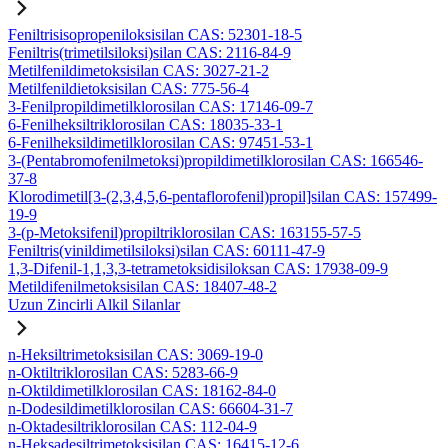
Feniltrisisopropeniloksisilan CAS: 52301-18-5
Feniltris(trimetilsiloksi)silan CAS: 2116-84-9
Metilfenildimetoksisilan CAS: 3027-21-2
Metilfenildietoksisilan CAS: 775-56-4
3-Fenilpropildimetilklorosilan CAS: 17146-09-7
6-Fenilheksiltriklorosilan CAS: 18035-33-1
6-Fenilheksildimetilklorosilan CAS: 97451-53-1
3-(Pentabromofenilmetoksi)propildimetilklorosilan CAS: 166546-
37-8
Klorodimetil[3-(2,3,4,5,6-pentaflorofenil)propil]silan CAS: 157499-
19-9
3-(p-Metoksifenil)propiltriklorosilan CAS: 163155-57-5
Feniltris(vinildimetilsiloksi)silan CAS: 60111-47-9
1,3-Difenil-1,1,3,3-tetrametoksidisiloksan CAS: 17938-09-9
Metildifenilmetoksisilan CAS: 18407-48-2
Uzun Zincirli Alkil Silanlar
n-Heksiltrimetoksisilan CAS: 3069-19-0
n-Oktiltriklorosilan CAS: 5283-66-9
n-Oktildimetilklorosilan CAS: 18162-84-0
n-Dodesildimetilklorosilan CAS: 66604-31-7
n-Oktadesiltriklorosilan CAS: 112-04-9
n-Heksadesiltrimetoksisilan CAS: 16415-12-6