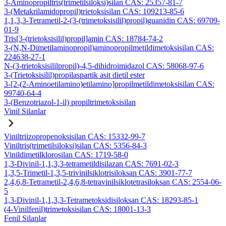
3-Aminopropiltris(trimetilsiloksi)silan CAS: 25357-81-7
3-(Metakrilamidopropil)trietoksisilan CAS: 109213-85-6
1,1,3,3-Tetrametil-2-(3-(trimetoksisilil)propil)guanidin CAS: 69709-
01-9
Tris[3-(trietoksisilil)propil]amin CAS: 18784-74-2
3-(N,N-Dimetilaminopropil)aminopropilmetildimetoksisilan CAS:
224638-27-1
N-(3-trietoksisililpropil)-4,5-dihidroimidazol CAS: 58068-97-6
3-(Trietoksisilil)propilaspartik asit dietil ester
3-[2-(2-Aminoetilamino)etilamino]propilmetildimetoksisilan CAS:
99740-64-4
3-(Benzotriazol-1-il) propiltrimetoksisilan
Vinil Silanlar
Viniltriizopropenoksisilan CAS: 15332-99-7
Viniltris(trimetilsiloksi)silan CAS: 5356-84-3
Vinildimetilklorosilan CAS: 1719-58-0
1,3-Divinil-1,1,3,3-tetrametildisilazan CAS: 7691-02-3
1,3,5-Trimetil-1,3,5-trivinilsiklotrisiloksan CAS: 3901-77-7
2,4,6,8-Tetrametil-2,4,6,8-tetravinilsiklotetrasiloksan CAS: 2554-06-
5
1,3-Divinil-1,1,3,3-Tetrametoksidisiloksan CAS: 18293-85-1
(4-Vinilfenil)trimetoksisilan CAS: 18001-13-3
Fenil Silanlar