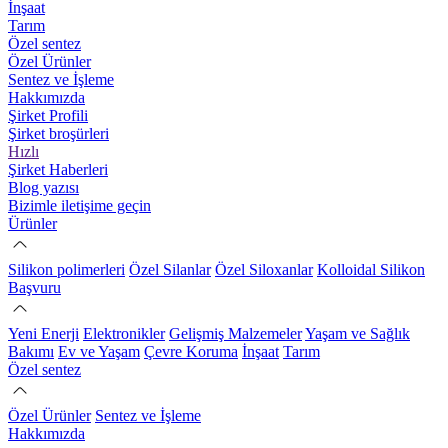
İnşaat
Tarım
Özel sentez
Özel Ürünler
Sentez ve İşleme
Hakkımızda
Şirket Profili
Şirket broşürleri
Hızlı
Şirket Haberleri
Blog yazısı
Bizimle iletişime geçin
Ürünler
Silikon polimerleri
Özel Silanlar
Özel Siloxanlar
Kolloidal Silikon
Başvuru
Yeni Enerji
Elektronikler
Gelişmiş Malzemeler
Yaşam ve Sağlık
Bakımı
Ev ve Yaşam
Çevre Koruma
İnşaat
Tarım
Özel sentez
Özel Ürünler
Sentez ve İşleme
Hakkımızda