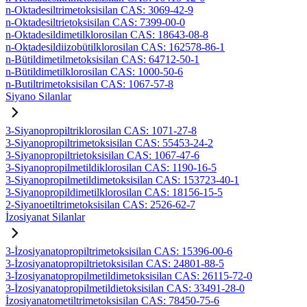
n-Oktadesiltrimetoksisilan CAS: 3069-42-9
n-Oktadesiltrietoksisilan CAS: 7399-00-0
n-Oktadesildimetilklorosilan CAS: 18643-08-8
n-Oktadesildiizobütilklorosilan CAS: 162578-86-1
n-Bütildimetilmetoksisilan CAS: 64712-50-1
n-Bütildimetilklorosilan CAS: 1000-50-6
n-Butiltrimetoksisilan CAS: 1067-57-8
Siyano Silanlar
3-Siyanopropiltriklorosilan CAS: 1071-27-8
3-Siyanopropiltrimetoksisilan CAS: 55453-24-2
3-Siyanopropiltrietoksisilan CAS: 1067-47-6
3-Siyanopropilmetildiklorosilan CAS: 1190-16-5
3-Siyanopropilmetildimetoksisilan CAS: 153723-40-1
3-Siyanopropildimetilklorosilan CAS: 18156-15-5
2-Siyanoetiltrimetoksisilan CAS: 2526-62-7
İzosiyanat Silanlar
3-İzosiyanatopropiltrimetoksisilan CAS: 15396-00-6
3-İzosiyanatopropiltrietoksisilan CAS: 24801-88-5
3-İzosiyanatopropilmetildimetoksisilan CAS: 26115-72-0
3-İzosiyanatopropilmetildietoksisilan CAS: 33491-28-0
İzosiyanatometiltrimetoksisilan CAS: 78450-75-6