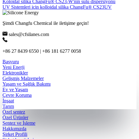
Koloidal silika ChangFu® CS23-W'nin sulu dispersiyonu
UV Sistemleri için kolloidal silika ChangFu® CS23UV
Şimdi Changfu Chemical ile iletişime geçin!
sales@cfsilanes.com
+86 27 8439 6550 | +86 181 6277 0058
Başvuru
Yeni Enerji
Elektronikler
Gelişmiş Malzemeler
Yaşam ve Sağlık Bakımı
Ev ve Yaşam
Çevre Koruma
İnşaat
Tarım
Özel sentez
Özel Ürünler
Sentez ve İşleme
Hakkımızda
Şirket Profili