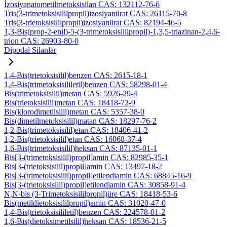
İzosiyanatometiltrietoksisilan CAS: 132112-76-6
Tris(3-trimetoksisililpropil)izosiyanürat CAS: 26115-70-8
Tris(3-trietoksisililpropil)izosiyanürat CAS: 82194-46-5
1,3-Bis(prop-2-enil)-5-(3-trimetoksisililpropil)-1,3,5-triazinan-2,4,6-
trion CAS: 26903-80-0
Dipodal Silanlar
1,4-Bis(trietoksisilil)benzen CAS: 2615-18-1
1,4-Bis(trimetoksisililetil)benzen CAS: 58298-01-4
Bis(trimetoksisilil)metan CAS: 5926-29-4
Bis(trietoksisilil)metan CAS: 18418-72-9
Bis(klorodimetilsilil)metan CAS: 5357-38-0
Bis(dimetilmetoksisilil)matan CAS: 18297-76-2
1,2-Bis(trimetoksisilil)etan CAS: 18406-41-2
1,2-Bis(trietoksisilil)etan CAS: 16068-37-4
1,6-Bis(trimetoksisilil)heksan CAS: 87135-01-1
Bis[3-(trimetoksisilil)propil]amin CAS: 82985-35-1
Bis[3-(trietoksisilil)propil]amin CAS: 13497-18-2
Bis[3-(trimetoksisilil)propil]etilendiamin CAS: 68845-16-9
Bis[3-(trietoksisilil)propil]etilendiamin CAS: 30858-91-4
N,N-bis (3-Trimetoksisililpropil)üre CAS: 18418-53-6
Bis(metildietoksisililpropil)amin CAS: 31020-47-0
1,4-Bis(trietoksisililetil)benzen CAS: 224578-01-2
1,6-Bis(dietoksimetilsilil)heksan CAS: 18536-21-5