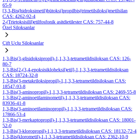
65-9
[3,3-Bis(hidroksimetil)bütoksi]propilbis(trimetilsiloksi)metilsilan
CAS: 4262-92-4
2-(Trietoksisilil)etilfosfonik asitdietilester CAS: 757-44-8
Özel Siloksanlar
Çift Uçlu Siloksanlar
1,3-Bis(3-glisidoksipropil)-1,1,3,3-tetrametildisiloksan CAS: 126-
80-7
1,3-Bis[2-(3,4-epoksisikloheksil)etil]-1,1,3,3-tetrametildisiloksan
CAS: 18724-32-8
1,3-Bis(3-metakriloksipropil)-1,1,3,3-tetrametildisiloksan CAS:
18547-93-8
1,3-Bis(3-aminopropil)-1,1,3,3-tetrametildisiloksan CAS: 2469-55-8
1,3-Bis(2-aminoetilaminometil)-1,1,3,3-tetrametildisiloksan CAS:
83936-41-8
1,3-Bis(3-aminoetilaminopropil)-1,1,3,3-tetrametildisiloksan CAS:
17866-53-4
1,3-Bis(3-merkaptopropil)-1,1,3,3-tetrametildisiloksan CAS: 18001-
52-0
1,3-Bis(3-kloropropil)-1,1,3,3-tetrametildisiloksan CAS: 18132-72-4
1,3-Bis(klorometil)-1,1,3,3-tetrametildisiloksan CAS: 2362-10-9