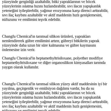
yüzeyinde gerginliği azaltabilir, bitki yapraklarının ve böcek
yüzeylerinin ıslatma hızını hızlandırabilir, sıvı ilacın yapışkanlık
yeteneğini iyileştirebilir, yağmur erozyonuna karşı direnci arttırabilir,
sıvı ilaç kaybını azaltabilir ve aktif maddenin hızlı genişlemesini,
nüfuzunu ve emilimini teşvik edebilir.
Changfu Chemical'ın tarımsal silikon ürünleri, yaprakları
nemlendirerek gübre emilimini artırır, gübreyi bitkilerin yaprak
yüzeyinde daha uzun bir süre kalmasına ve gübre kaymasını
önlemesine izin verir.
Changfu Chemical'in heptamethyltrisiloxane, polyether modifiye
heptamethyltrisiloxane ve diğer organosilikon kimyasalları tarımda
yaygın olarak kullanılır.
Changfu Chemical'in tarımsal silikon yüzey aktif maddesinin iyi bir
yayılma, geçirgenlik ve emülsiyon dağılımı vardır, bu da su
yüzeyinde gerginliği azaltabilir, bitki yapraklarının ve böcek
yüzeylerinin ıslatma hızını hızlandırabilir, sıvı ilacın yapışkanlık
yeteneğini iyileştirebilir, yağmur erozyonuna karşı direnci arttırabilir,
sıvı ilaç kaybını azaltabilir ve aktif maddenin hızlı genişlemesini,
nüfuzunu ve emilimini teşvik edebilir.