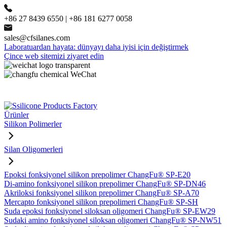
+86 27 8439 6550 | +86 181 6277 0058
sales@cfsilanes.com
Laboratuardan hayata: dünyayı daha iyisi için değiştirmek
Çince web sitemizi ziyaret edin
Ürünler
Silikon Polimerler
Silan Oligomerleri
Epoksi fonksiyonel silikon prepolimer ChangFu® SP-E20
Di-amino fonksiyonel silikon prepolimer ChangFu® SP-DN46
Akriloksi fonksiyonel silikon prepolimer ChangFu® SP-A70
Mercapto fonksiyonel silikon prepolimeri ChangFu® SP-SH
Suda epoksi fonksiyonel siloksan oligomeri ChangFu® SP-EW29
Sudaki amino fonksiyonel siloksan oligomeri ChangFu® SP-NW51