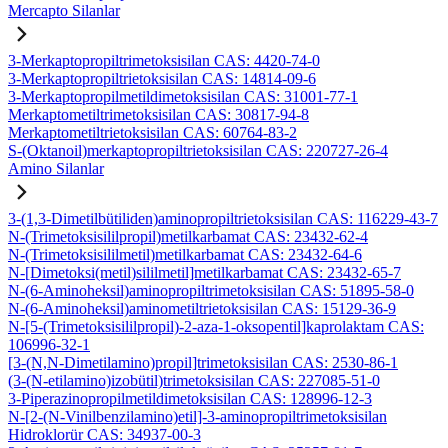
Mercapto Silanlar
3-Merkaptopropiltrimetoksisilan CAS: 4420-74-0
3-Merkaptopropiltrietoksisilan CAS: 14814-09-6
3-Merkaptopropilmetildimetoksisilan CAS: 31001-77-1
Merkaptometiltrimetoksisilan CAS: 30817-94-8
Merkaptometiltrietoksisilan CAS: 60764-83-2
S-(Oktanoil)merkaptopropiltrietoksisilan CAS: 220727-26-4
Amino Silanlar
3-(1,3-Dimetilbütiliden)aminopropiltrietoksisilan CAS: 116229-43-7
N-(Trimetoksisililpropil)metilkarbamat CAS: 23432-62-4
N-(Trimetoksisililmetil)metilkarbamat CAS: 23432-64-6
N-[Dimetoksi(metil)sililmetil]metilkarbamat CAS: 23432-65-7
N-(6-Aminoheksil)aminopropiltrimetoksisilan CAS: 51895-58-0
N-(6-Aminoheksil)aminometiltrietoksisilan CAS: 15129-36-9
N-[5-(Trimetoksisililpropil)-2-aza-1-oksopentil]kaprolaktam CAS:
106996-32-1
[3-(N,N-Dimetilamino)propil]trimetoksisilan CAS: 2530-86-1
(3-(N-etilamino)izobütil)trimetoksisilan CAS: 227085-51-0
3-Piperazinopropilmetildimetoksisilan CAS: 128996-12-3
N-[2-(N-Vinilbenzilamino)etil]-3-aminopropiltrimetoksisilan
Hidroklorür CAS: 34937-00-3