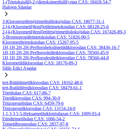
1-(Trietoksisilil)-2-(dietoksimetilsilil) etan CAS: 18418-54-7
Halojen Silanlar
3-Kloropropiltris(trimetilsililoksi)silan CAS: 18077-31-1
2-[4-(Klorometil)fenil]etiltrimetoksisilan CAS: 68128-25-6
2-[4-(Klorometil)fenil]etiltris(trimetilsiloksi)silan CAS: 167426-89-3
3-Bromopropiltrimetoksisilan CAS: 51826-90-5
Klorometiltrietoksisilan CAS: 15267-95-5
1H,1H,2H,2H-Perfloroheksilmetildiklorosilan CAS: 38436-16-7
1H,1H,2H,2H-Perflorooktiltriklorosilan CAS: 78560-45-9
1H,1H,2H,2H-Perflorodesiltriklorosilan CAS: 78560-44-8
Klorometildiklorosilan CAS: 18170-89-3
Silile Edici Ajanlar
tert-Bütildimetilklorosilan CAS: 18162-48-6
tert-Butildifenilklorosilan CAS: 58479-61-1
Trietilsilan CAS: 617-86-7
Trietilklorosilan CAS: 994-30-9
Triizopropilsilan CAS: 6459-79-6
Triizopropilklorosilan CAS: 13154-24-0
1,1,3,3,5,5-Heksametilsiklotrisilazan CAS: 1009-93-4
Etiniltrimetilsilan CAS: 1066-54-2
Trimetilbromosilan CAS: 2857-97-8