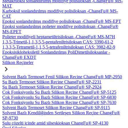
Metakriloksi sonlandırılmış modifiye polisiloksan -ChangFu® MS-
MAT
Karboksil sonlandırılmış modifiye polisiloksan -ChangFu® MS-
CAT
Epoksi sonlandırılmış modifiye polisiloksan -ChangFu® MS-EPT
Epoksi sonlandırılmış polieter modifiye polisiloksan -ChangFu®
MS-EPET
Polieter modifiyeli heptametiltrisiloksan -ChangFu® MS-M7H
1,3,5-Trimetil-1,1,3,5,5-pentafeniltrisiloksan CAS: 3390-61-2
1,3,3,5-Tetrametil-1,1,5,5-tetrafeniltrisiloksan CAS: 3982-82-9
Epoksisikloheksiletil Sonlandırılmış PoliDimetilsiloksanlar -
ChangFu® EXDT
Silikon Reçineler
Solvent Bazlı Termoset Fenil Silikon Reçine ChangFu® MP-2950
Su Bazlı Termoset Silikon Reçine ChangFu® SP-2231
Su Bazlı Termoset Silikon Reçine ChangFu® SP-2924
Çok Fonksiyonlu Su Bazlı Silikon Reçine ChangFu® SP-5125
Çok Fonksiyonlu Su Bazlı Silikon Reçine ChangFu® SP-6830
Çok Fonksiyonlu Su Bazlı Silikon Reçine ChangFu® SP-7630
Solvent Bazlı Termoset Silikon Reçine ChangFu® SP-9115
Solvent Bazlı Kendiliğinden Sertleşen Silikon Reçine ChangFu®
SP-9730
Sulu çözelti içinde amid silseskioksan ChangFu® SP-4130