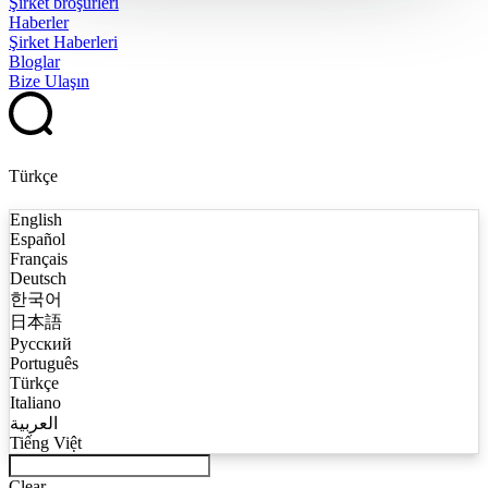
Şirket broşürleri
Haberler
Şirket Haberleri
Bloglar
Bize Ulaşın
Türkçe
English
Español
Français
Deutsch
한국어
日本語
Русский
Português
Türkçe
Italiano
العربية
Tiếng Việt
Clear