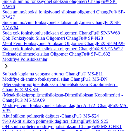
Suda di-amino fonksiyonel siloksan oligomeri ChangFu® SP-
NW76
Suda amino/epoksi fonksiyonel siloksan oligomeri ChangFu® SP-
NW27
Suda amino/vinil fonksiyonel siloksan oligomeri ChangFu® SP-
NVW64
Suda çok fonksiyonlu siloksan oligomeri ChangFu® SP-NW68
Çok Fonksiyonlu Silan Oligomeri ChangFu® SP-N28
Metil Fenil Fonksiyonel Siloksan Oligomeri ChangFu® SP-MP29
Suda çok fonksiyonlu siloksan oligomeri ChangFu® SP-ENW22
Heksadesiltrimetoksisilan Oligomer ChangFu® SP-C1632
Modifiye Polisiloksanlar
Su bazlı kaplama yapışma arttırıcı ChangFu® MS-E11
Modifiye di-amino fonksiyonel silan ChangFu® MS-DN
(Merkaptopropil)metilsiloksan-Dimetilsiloksan Kopolimerleri -
ChangFu® MS-SH
(Metakriloksipropil)metilsiloksan-Dimetilsiloksan Kopolimerleri -
ChangFu® MS-MA09
Modifiye vinil fonksiyonel siloksan dağıtıcı A-172 -ChangFu® MS-
V35
Aktif silikon polimerik dağıtıcı -ChangFu® MS-S24
%40 Aktif silikon polimerik dağıtıcı -ChangFu® MS-S25
OH-sonlu polieter modifiye polisiloksan -ChangFu® MS-OHET