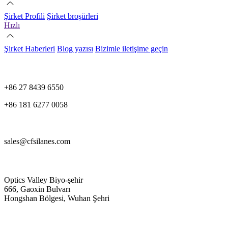
Şirket Profili
Şirket broşürleri
Hızlı
Şirket Haberleri
Blog yazısı
Bizimle iletişime geçin
+86 27 8439 6550
+86 181 6277 0058
sales@cfsilanes.com
Optics Valley Biyo-şehir
666, Gaoxin Bulvarı
Hongshan Bölgesi, Wuhan Şehri