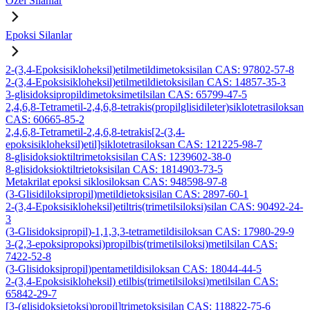
Özel Silanlar
Epoksi Silanlar
2-(3,4-Epoksisikloheksil)etilmetildimetoksisilan CAS: 97802-57-8
2-(3,4-Epoksisikloheksil)etilmetildietoksisilan CAS: 14857-35-3
3-glisidoksipropildimetoksimetilsilan CAS: 65799-47-5
2,4,6,8-Tetrametil-2,4,6,8-tetrakis(propilglisidileter)siklotetrasiloksan
CAS: 60665-85-2
2,4,6,8-Tetrametil-2,4,6,8-tetrakis[2-(3,4-
epoksisikloheksil)etil]siklotetrasiloksan CAS: 121225-98-7
8-glisidoksioktiltrimetoksisilan CAS: 1239602-38-0
8-glisidoksioktiltrietoksisilan CAS: 1814903-73-5
Metakrilat epoksi siklosiloksan CAS: 948598-97-8
(3-Glisidiloksipropil)metildietoksisilan CAS: 2897-60-1
2-(3,4-Epoksisikloheksil)etiltris(trimetilsiloksi)silan CAS: 90492-24-
3
(3-Glisidoksipropil)-1,1,3,3-tetrametildisiloksan CAS: 17980-29-9
3-(2,3-epoksipropoksi)propilbis(trimetilsiloksi)metilsilan CAS:
7422-52-8
(3-Glisidoksipropil)pentametildisiloksan CAS: 18044-44-5
2-(3,4-Epoksisikloheksil) etilbis(trimetilsiloksi)metilsilan CAS:
65842-29-7
[3-(glisidoksietoksi)propil]trimetoksisilan CAS: 118822-75-6