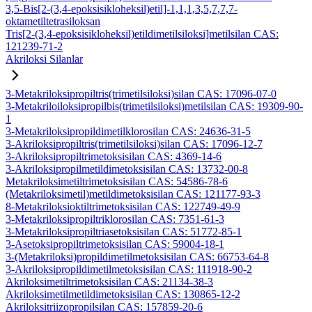
3,5-Bis[2-(3,4-epoksisikloheksil)etil]-1,1,1,3,5,7,7,7-
oktametiltetrasiloksan
Tris[2-(3,4-epoksisikloheksil)etildimetilsiloksi]metilsilan CAS:
121239-71-2
Akriloksi Silanlar
3-Metakriloksipropiltris(trimetilsiloksi)silan CAS: 17096-07-0
3-Metakriloiloksipropilbis(trimetilsiloksi)metilsilan CAS: 19309-90-
1
3-Metakriloksipropildimetilklorosilan CAS: 24636-31-5
3-Akriloksipropiltris(trimetilsiloksi)silan CAS: 17096-12-7
3-Akriloksipropiltrimetoksisilan CAS: 4369-14-6
3-Akriloksipropilmetildimetoksisilan CAS: 13732-00-8
Metakriloksimetiltrimetoksisilan CAS: 54586-78-6
(Metakriloksimetil)metildimetoksisilan CAS: 121177-93-3
8-Metakriloksioktiltrimetoksisilan CAS: 122749-49-9
3-Metakriloksipropiltriklorosilan CAS: 7351-61-3
3-Metakriloksipropiltriasetoksisilan CAS: 51772-85-1
3-Asetoksipropiltrimetoksisilan CAS: 59004-18-1
3-(Metakriloksi)propildimetilmetoksisilan CAS: 66753-64-8
3-Akriloksipropildimetilmetoksisilan CAS: 111918-90-2
Akriloksimetiltrimetoksisilan CAS: 21134-38-3
Akriloksimetilmetildimetoksisilan CAS: 130865-12-2
Akriloksitriizopropilsilan CAS: 157859-20-6