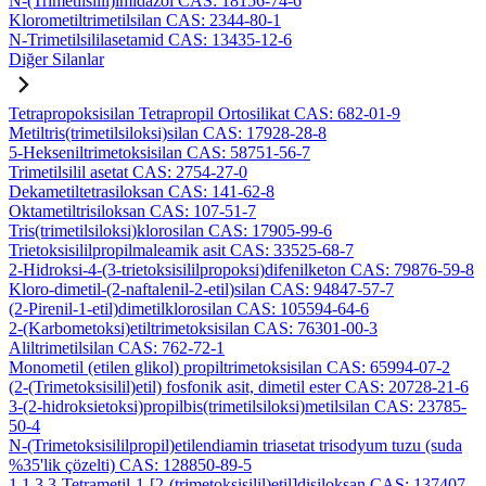
N-(Trimetilsilil)imidazol CAS: 18156-74-6
Klorometiltrimetilsilan CAS: 2344-80-1
N-Trimetilsililasetamid CAS: 13435-12-6
Diğer Silanlar
Tetrapropoksisilan Tetrapropil Ortosilikat CAS: 682-01-9
Metiltris(trimetilsiloksi)silan CAS: 17928-28-8
5-Hekseniltrimetoksisilan CAS: 58751-56-7
Trimetilsilil asetat CAS: 2754-27-0
Dekametiltetrasiloksan CAS: 141-62-8
Oktametiltrisiloksan CAS: 107-51-7
Tris(trimetilsiloksi)klorosilan CAS: 17905-99-6
Trietoksisililpropilmaleamik asit CAS: 33525-68-7
2-Hidroksi-4-(3-trietoksisililpropoksi)difenilketon CAS: 79876-59-8
Kloro-dimetil-(2-naftalenil-2-etil)silan CAS: 94847-57-7
(2-Pirenil-1-etil)dimetilklorosilan CAS: 105594-64-6
2-(Karbometoksi)etiltrimetoksisilan CAS: 76301-00-3
Aliltrimetilsilan CAS: 762-72-1
Monometil (etilen glikol) propiltrimetoksisilan CAS: 65994-07-2
(2-(Trimetoksisilil)etil) fosfonik asit, dimetil ester CAS: 20728-21-6
3-(2-hidroksietoksi)propilbis(trimetilsiloksi)metilsilan CAS: 23785-
50-4
N-(Trimetoksisililpropil)etilendiamin triasetat trisodyum tuzu (suda
%35'lik çözelti) CAS: 128850-89-5
1,1,3,3-Tetrametil-1-[2-(trimetoksisilil)etil]disiloksan CAS: 137407-