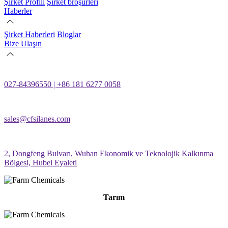
Şirket Profili
Şirket broşürleri
Haberler
Şirket Haberleri
Bloglar
Bize Ulaşın
027-84396550 | +86 181 6277 0058
sales@cfsilanes.com
2, Dongfeng Bulvarı, Wuhan Ekonomik ve Teknolojik Kalkınma
Bölgesi, Hubei Eyaleti
Tarım