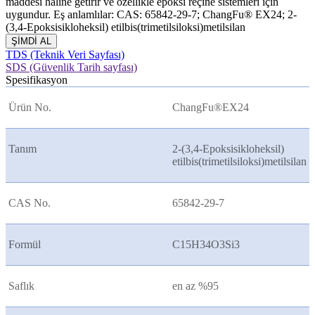
maddesi haline getirir ve özellikle epoksi reçine sistemleri için
uygundur. Eş anlamlılar: CAS: 65842-29-7; ChangFu® EX24; 2-
(3,4-Epoksisikloheksil) etilbis(trimetilsiloksi)metilsilan
ŞİMDİ AL
TDS (Teknik Veri Sayfası)
SDS (Güvenlik Tarih sayfası)
Spesifikasyon
Ürün No.
ChangFu®
EX24
Tanım
2-(3,4-Epoksisikloheksil)
etilbis(trimetilsiloksi)metilsilan
CAS No.
65842-29-7
Formül
C15H34O3Si3
Saflık
en az %95