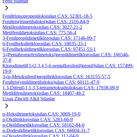
Fenil Silanlar
Feniltrisisopropeniloksisilan CAS: 52301-18-5
Feniltris(trimetilsiloksi)silan CAS: 2116-84-9
Metilfenildimetoksisilan CAS: 3027-21-2
Metilfenildietoksisilan CAS: 775-56-4
3-Fenilpropildimetilklorosilan CAS: 17146-09-7
6-Fenilheksiltriklorosilan CAS: 18035-33-1
6-Fenilheksildimetilklorosilan CAS: 97451-53-1
3-(Pentabromofenilmetoksi)propildimetilklorosilan CAS: 166546-
37-8
Klorodimetil[3-(2,3,4,5,6-pentaflorofenil)propil]silan CAS: 157499-
19-9
3-(p-Metoksifenil)propiltriklorosilan CAS: 163155-57-5
Feniltris(vinildimetilsiloksi)silan CAS: 60111-47-9
1,3-Difenil-1,1,3,3-tetrametoksidisiloksan CAS: 17938-09-9
Metildifenilmetoksisilan CAS: 18407-48-2
Uzun Zincirli Alkil Silanlar
n-Heksiltrimetoksisilan CAS: 3069-19-0
n-Oktiltriklorosilan CAS: 5283-66-9
n-Oktildimetilklorosilan CAS: 18162-84-0
n-Dodesildimetilklorosilan CAS: 66604-31-7
n-Oktadesiltriklorosilan CAS: 112-04-9