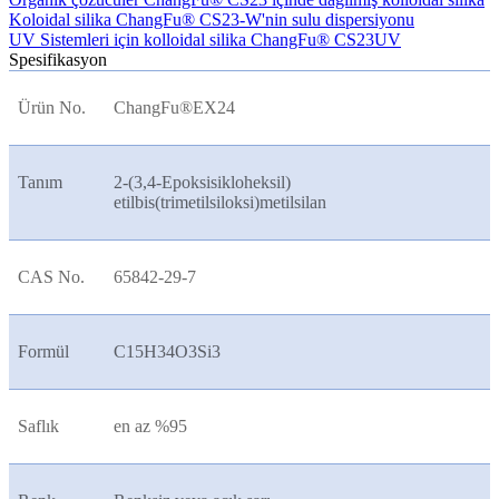
Koloidal silika ChangFu® CS23-W'nin sulu dispersiyonu
UV Sistemleri için kolloidal silika ChangFu® CS23UV
Spesifikasyon
Ürün No.
ChangFu®
EX24
Tanım
2-(3,4-Epoksisikloheksil)
etilbis(trimetilsiloksi)metilsilan
CAS No.
65842-29-7
Formül
C15H34O3Si3
Saflık
en az %95