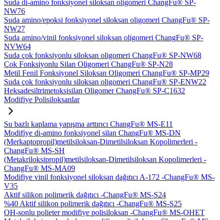
Suda di-amino fonksiyonel siloksan oligomeri ChangFu® SP-
NW76
Suda amino/epoksi fonksiyonel siloksan oligomeri ChangFu® SP-
NW27
Suda amino/vinil fonksiyonel siloksan oligomeri ChangFu® SP-
NVW64
Suda çok fonksiyonlu siloksan oligomeri ChangFu® SP-NW68
Çok Fonksiyonlu Silan Oligomeri ChangFu® SP-N28
Metil Fenil Fonksiyonel Siloksan Oligomeri ChangFu® SP-MP29
Suda çok fonksiyonlu siloksan oligomeri ChangFu® SP-ENW22
Heksadesiltrimetoksisilan Oligomer ChangFu® SP-C1632
Modifiye Polisiloksanlar
Su bazlı kaplama yapışma arttırıcı ChangFu® MS-E11
Modifiye di-amino fonksiyonel silan ChangFu® MS-DN
(Merkaptopropil)metilsiloksan-Dimetilsiloksan Kopolimerleri -
ChangFu® MS-SH
(Metakriloksipropil)metilsiloksan-Dimetilsiloksan Kopolimerleri -
ChangFu® MS-MA09
Modifiye vinil fonksiyonel siloksan dağıtıcı A-172 -ChangFu® MS-
V35
Aktif silikon polimerik dağıtıcı -ChangFu® MS-S24
%40 Aktif silikon polimerik dağıtıcı -ChangFu® MS-S25
OH-sonlu polieter modifiye polisiloksan -ChangFu® MS-OHET