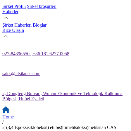
Şirket Profili
Şirket broşürleri
Haberler
Şirket Haberleri
Bloglar
Bize Ulaşın
027-84396550 | +86 181 6277 0058
sales@cfsilanes.com
2, Dongfeng Bulvarı, Wuhan Ekonomik ve Teknolojik Kalkınma
Bölgesi, Hubei Eyaleti
Home
/
2-(3,4-Epoksisikloheksil) etilbis(trimetilsiloksi)metilsilan CAS: