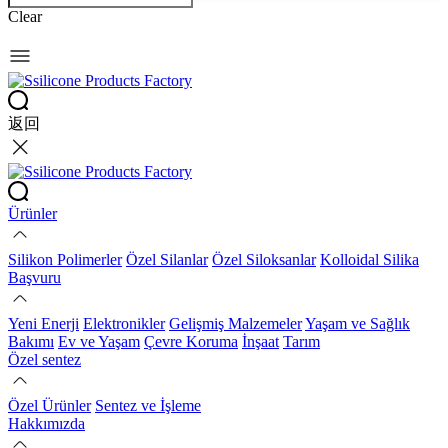
Clear
返回
Ürünler
Silikon Polimerler
Özel Silanlar
Özel Siloksanlar
Kolloidal Silika
Başvuru
Yeni Enerji
Elektronikler
Gelişmiş Malzemeler
Yaşam ve Sağlık
Bakımı
Ev ve Yaşam
Çevre Koruma
İnşaat
Tarım
Özel sentez
Özel Ürünler
Sentez ve İşleme
Hakkımızda