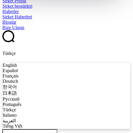
Şirket Profili
Şirket broşürleri
Haberler
Şirket Haberleri
Bloglar
Bize Ulaşın
Türkçe
English
Español
Français
Deutsch
한국어
日本語
Русский
Português
Türkçe
Italiano
العربية
Tiếng Việt