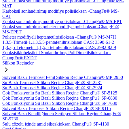
Metakriloksi sonlandırılmış modifiye polisiloksan -ChangFu® MS-
MAT
Karboksil sonlandırılmış modifiye polisiloksan -ChangFu® MS-
CAT
Epoksi sonlandırılmış modifiye polisiloksan -ChangFu® MS-EPT
Epoksi sonlandırılmış polieter modifiye polisiloksan -ChangFu®
MS-EPET
Polieter modifiyeli heptametiltrisiloksan -ChangFu® MS-M7H
1,3,5-Trimetil-1,1,3,5,5-pentafeniltrisiloksan CAS: 3390-61-2
1,3,3,5-Tetrametil-1,1,5,5-tetrafeniltrisiloksan CAS: 3982-82-9
Epoksisikloheksiletil Sonlandırılmış PoliDimetilsiloksanlar -
ChangFu® EXDT
Silikon Reçineler
Solvent Bazlı Termoset Fenil Silikon Reçine ChangFu® MP-2950
Su Bazlı Termoset Silikon Reçine ChangFu® SP-2231
Su Bazlı Termoset Silikon Reçine ChangFu® SP-2924
Çok Fonksiyonlu Su Bazlı Silikon Reçine ChangFu® SP-5125
Çok Fonksiyonlu Su Bazlı Silikon Reçine ChangFu® SP-6830
Çok Fonksiyonlu Su Bazlı Silikon Reçine ChangFu® SP-7630
Solvent Bazlı Termoset Silikon Reçine ChangFu® SP-9115
Solvent Bazlı Kendiliğinden Sertleşen Silikon Reçine ChangFu®
SP-9730
Sulu çözelti içinde amid silseskioksan ChangFu® SP-4130