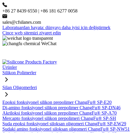
+86 27 8439 6550 | +86 181 6277 0058
sales@cfsilanes.com
Laboratuardan hayata: dünyayı daha iyisi için değiştirmek
Çince web sitemizi ziyaret edin
Ürünler
Silikon Polimerler
Silan Oligomerleri
Epoksi fonksiyonel silikon prepolimer ChangFu® SP-E20
Di-amino fonksiyonel silikon prepolimer ChangFu® SP-DN46
Akriloksi fonksiyonel silikon prepolimer ChangFu® SP-A70
Mercapto fonksiyonel silikon prepolimeri ChangFu® SP-SH
Suda epoksi fonksiyonel siloksan oligomeri ChangFu® SP-EW29
Sudaki amino fonksiyonel siloksan oligomeri ChangFu® SP-NW51