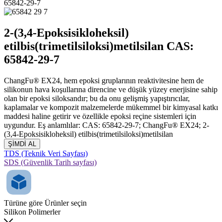
65842-29-7
2-(3,4-Epoksisikloheksil)
etilbis(trimetilsiloksi)metilsilan CAS:
65842-29-7
ChangFu® EX24, hem epoksi gruplarının reaktivitesine hem de
silikonun hava koşullarına direncine ve düşük yüzey enerjisine sahip
olan bir epoksi siloksandır; bu da onu gelişmiş yapıştırıcılar,
kaplamalar ve kompozit malzemelerde mükemmel bir kimyasal katkı
maddesi haline getirir ve özellikle epoksi reçine sistemleri için
uygundur. Eş anlamlılar: CAS: 65842-29-7; ChangFu® EX24; 2-
(3,4-Epoksisikloheksil) etilbis(trimetilsiloksi)metilsilan
ŞİMDİ AL
TDS (Teknik Veri Sayfası)
SDS (Güvenlik Tarih sayfası)
Türüne göre Ürünler seçin
Silikon Polimerler