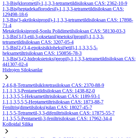
1,3-Bis(klorometil)-1,1,3,3-tetrametildisiloksan CAS: 2362-10-9
1,3-Bis(heptadekaflorodesil)-1,1,3,3-tetrametildisiloksan CAS:
129498-18-6
1,3-Bis(3-akriloksipropil)-1,1,3,3-tetrametildisiloksan CAS: 17898-
71-4
Metakriloksipropil-Sonlu Polidimetilsiloksan CAS: 58130-03-3
1,3-Bis[3-[3-etil-3-oksetanil)metoksi]propil]-1,1,3,3-
tetrametildisiloksan CAS: 3207-05-4
1,5-Bis[2-(3,4-epoksisikloheksil)etil]-1,1,3,3,5,5-
heksametiltrisiloksan CAS: 150856-78-3
1,3-Bis(3-(2-hidroksietoksi)propil)-1,1,3,3-tetrametildisiloksan CAS:
441307-02-4
Hidrojen Siloksanlar
2,4,6,8-Tetrametilsiklotetrasiloksan CAS: 2370-88-9
1,1,1,3,3-Pentametildisiloksan CAS: 1438-82-0
1,1,3,3,5,5-Heksametiltrisiloksan CAS: 1189-93-1
1,1,1,3,5,5,5-Heptametiltrisiloksan CAS: 1873-88-7
Feniltris(dimetilsiloksi)silan CAS: 18027-45-7
1,1,5,5-Tetrametil-3,3-difeniltrisiloksan CAS: 17875-55-7
1,1,3,5,5-Pentametil-3-feniltrisiloksan CAS: 17962-34-4
Kolloidal Silika