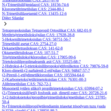
Trimetilbromosilan CAS: 2857-97-8
N-(Trimetilsilil)imidazol CAS: 18156-74-6
Klorometiltrimetilsilan CAS: 2344-80-1
N-Trimetilsililasetamid CAS: 13435-12-6
Diğer Silanlar
Tetrapropoksisilan Tetrapropil Ortosilikat CAS: 682-01-9
Metiltris(trimetilsiloksi)silan CAS: 17928-28-8
5-Hekseniltrimetoksisilan CAS: 58751-56-7
Trimetilsilil asetat CAS: 2754-27-0
Dekametiltetrasiloksan CAS: 141-62-8
Oktametiltrisiloksan CAS: 107-51-7
Tris(trimetilsiloksi)klorosilan CAS: 17905-99-6
Trietoksisililpropilmaleamik asit CAS: 33525-68-7
2-Hidroksi-4-(3-trietoksisililpropoksi)difenilketon CAS: 79876-59-8
Kloro-dimetil-(2-naftalenil-2-etil)silan CAS: 94847-57-7
(2-Pirenil-1-etil)dimetilklorosilan CAS: 105594-64-6
2-(Karbometoksi)etiltrimetoksisilan CAS: 76301-00-3
Aliltrimetilsilan CAS: 762-72-1
Monometil (etilen glikol) propiltrimetoksisilan CAS: 65994-07-2
(2-(Trimetoksisilil)etil) fosfonik asit, dimetil ester CAS: 20728-21-6
3-(2-hidroksietoksi)propilbis(trimetilsiloksi)metilsilan CAS: 23785-
50-4
N-(Trimetoksisililpropil)etilendiamin triasetat trisodyum tuzu (suda
%35'lik çözelti) CAS: 128850-89-5