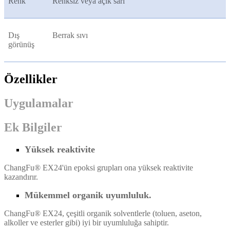
Renk
Renksiz veya açık sarı
Dış
Berrak sıvı
görünüş
Özellikler
Uygulamalar
Ek Bilgiler
Yüksek reaktivite
ChangFu® EX24'ün epoksi grupları ona yüksek reaktivite
kazandırır.
Mükemmel organik uyumluluk.
ChangFu® EX24, çeşitli organik solventlerle (toluen, aseton,
alkoller ve esterler gibi) iyi bir uyumluluğa sahiptir.