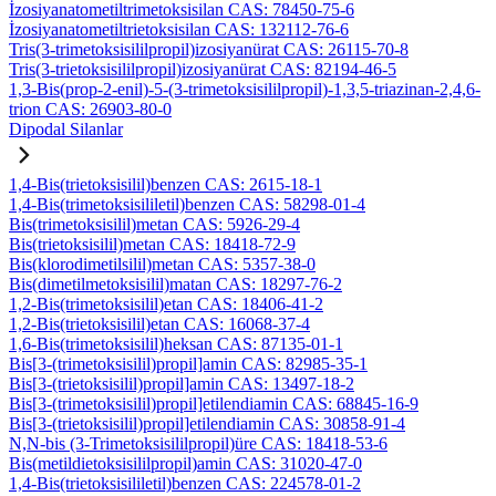
İzosiyanatometiltrimetoksisilan CAS: 78450-75-6
İzosiyanatometiltrietoksisilan CAS: 132112-76-6
Tris(3-trimetoksisililpropil)izosiyanürat CAS: 26115-70-8
Tris(3-trietoksisililpropil)izosiyanürat CAS: 82194-46-5
1,3-Bis(prop-2-enil)-5-(3-trimetoksisililpropil)-1,3,5-triazinan-2,4,6-
trion CAS: 26903-80-0
Dipodal Silanlar
1,4-Bis(trietoksisilil)benzen CAS: 2615-18-1
1,4-Bis(trimetoksisililetil)benzen CAS: 58298-01-4
Bis(trimetoksisilil)metan CAS: 5926-29-4
Bis(trietoksisilil)metan CAS: 18418-72-9
Bis(klorodimetilsilil)metan CAS: 5357-38-0
Bis(dimetilmetoksisilil)matan CAS: 18297-76-2
1,2-Bis(trimetoksisilil)etan CAS: 18406-41-2
1,2-Bis(trietoksisilil)etan CAS: 16068-37-4
1,6-Bis(trimetoksisilil)heksan CAS: 87135-01-1
Bis[3-(trimetoksisilil)propil]amin CAS: 82985-35-1
Bis[3-(trietoksisilil)propil]amin CAS: 13497-18-2
Bis[3-(trimetoksisilil)propil]etilendiamin CAS: 68845-16-9
Bis[3-(trietoksisilil)propil]etilendiamin CAS: 30858-91-4
N,N-bis (3-Trimetoksisililpropil)üre CAS: 18418-53-6
Bis(metildietoksisililpropil)amin CAS: 31020-47-0
1,4-Bis(trietoksisililetil)benzen CAS: 224578-01-2