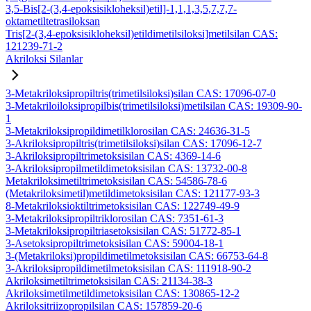
3,5-Bis[2-(3,4-epoksisikloheksil)etil]-1,1,1,3,5,7,7,7-
oktametiltetrasiloksan
Tris[2-(3,4-epoksisikloheksil)etildimetilsiloksi]metilsilan CAS:
121239-71-2
Akriloksi Silanlar
3-Metakriloksipropiltris(trimetilsiloksi)silan CAS: 17096-07-0
3-Metakriloiloksipropilbis(trimetilsiloksi)metilsilan CAS: 19309-90-
1
3-Metakriloksipropildimetilklorosilan CAS: 24636-31-5
3-Akriloksipropiltris(trimetilsiloksi)silan CAS: 17096-12-7
3-Akriloksipropiltrimetoksisilan CAS: 4369-14-6
3-Akriloksipropilmetildimetoksisilan CAS: 13732-00-8
Metakriloksimetiltrimetoksisilan CAS: 54586-78-6
(Metakriloksimetil)metildimetoksisilan CAS: 121177-93-3
8-Metakriloksioktiltrimetoksisilan CAS: 122749-49-9
3-Metakriloksipropiltriklorosilan CAS: 7351-61-3
3-Metakriloksipropiltriasetoksisilan CAS: 51772-85-1
3-Asetoksipropiltrimetoksisilan CAS: 59004-18-1
3-(Metakriloksi)propildimetilmetoksisilan CAS: 66753-64-8
3-Akriloksipropildimetilmetoksisilan CAS: 111918-90-2
Akriloksimetiltrimetoksisilan CAS: 21134-38-3
Akriloksimetilmetildimetoksisilan CAS: 130865-12-2
Akriloksitriizopropilsilan CAS: 157859-20-6