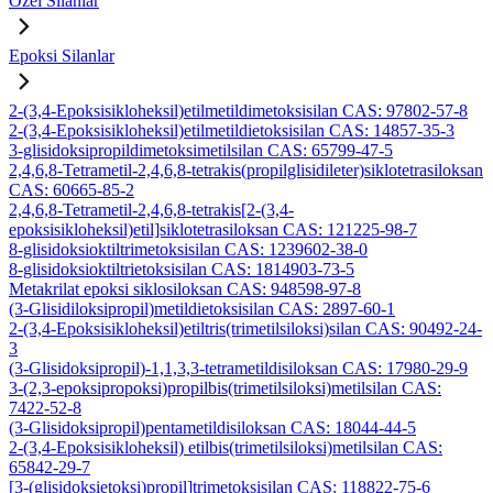
Özel Silanlar
Epoksi Silanlar
2-(3,4-Epoksisikloheksil)etilmetildimetoksisilan CAS: 97802-57-8
2-(3,4-Epoksisikloheksil)etilmetildietoksisilan CAS: 14857-35-3
3-glisidoksipropildimetoksimetilsilan CAS: 65799-47-5
2,4,6,8-Tetrametil-2,4,6,8-tetrakis(propilglisidileter)siklotetrasiloksan
CAS: 60665-85-2
2,4,6,8-Tetrametil-2,4,6,8-tetrakis[2-(3,4-
epoksisikloheksil)etil]siklotetrasiloksan CAS: 121225-98-7
8-glisidoksioktiltrimetoksisilan CAS: 1239602-38-0
8-glisidoksioktiltrietoksisilan CAS: 1814903-73-5
Metakrilat epoksi siklosiloksan CAS: 948598-97-8
(3-Glisidiloksipropil)metildietoksisilan CAS: 2897-60-1
2-(3,4-Epoksisikloheksil)etiltris(trimetilsiloksi)silan CAS: 90492-24-
3
(3-Glisidoksipropil)-1,1,3,3-tetrametildisiloksan CAS: 17980-29-9
3-(2,3-epoksipropoksi)propilbis(trimetilsiloksi)metilsilan CAS:
7422-52-8
(3-Glisidoksipropil)pentametildisiloksan CAS: 18044-44-5
2-(3,4-Epoksisikloheksil) etilbis(trimetilsiloksi)metilsilan CAS:
65842-29-7
[3-(glisidoksietoksi)propil]trimetoksisilan CAS: 118822-75-6