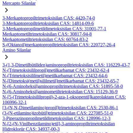
Mercapto Silanlar
3-Merkaptopropiltrimetoksisilan CAS: 4420-74-0
3-Merkaptopropiltrietoksisilan CAS: 14814-09-6
3-Merkaptopropilmetildimetoksisilan CAS: 31001-77-1
Merkaptometiltrimetoksisilan CAS: 30817-94-8
Merkaptometiltrietoksisilan CAS: 60764-83-2
S-(Oktanoil)merkaptopropiltrietoksisilan CAS: 220727-26-4
Amino Silanlar
3-(1,3-Dimetilbütiliden)aminopropiltrietoksisilan CAS: 116229-43-7
N-(Trimetoksisililpropil)metilkarbamat CAS: 23432-62-4
N-(Trimetoksisililmetil)metilkarbamat CAS: 23432-64-6
N-[Dimetoksi(metil)sililmetil]metilkarbamat CAS: 23432-65-7
N-(6-Aminoheksil)aminopropiltrimetoksisilan CAS: 51895-58-0
N-(6-Aminoheksil)aminometiltrietoksisilan CAS: 15129-36-9
N-[5-(Trimetoksisililpropil)-2-aza-1-oksopentil]kaprolaktam CAS:
106996-32-1
[3-(N,N-Dimetilamino)propil]trimetoksisilan CAS: 2530-86-1
(3-(N-etilamino)izobütil)trimetoksisilan CAS: 227085-51-0
3-Piperazinopropilmetildimetoksisilan CAS: 128996-12-3
N-[2-(N-Vinilbenzilamino)etil]-3-aminopropiltrimetoksisilan
Hidroklorür CAS: 34937-00-3