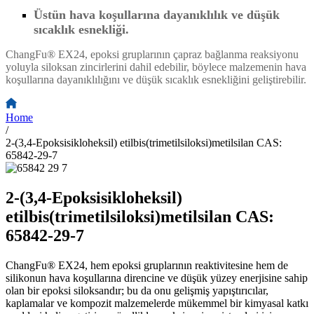
Üstün hava koşullarına dayanıklılık ve düşük
sıcaklık esnekliği.
ChangFu® EX24, epoksi gruplarının çapraz bağlanma reaksiyonu
yoluyla siloksan zincirlerini dahil edebilir, böylece malzemenin hava
koşullarına dayanıklılığını ve düşük sıcaklık esnekliğini geliştirebilir.
Home
/
2-(3,4-Epoksisikloheksil) etilbis(trimetilsiloksi)metilsilan CAS:
65842-29-7
2-(3,4-Epoksisikloheksil)
etilbis(trimetilsiloksi)metilsilan CAS:
65842-29-7
ChangFu® EX24, hem epoksi gruplarının reaktivitesine hem de
silikonun hava koşullarına direncine ve düşük yüzey enerjisine sahip
olan bir epoksi siloksandır; bu da onu gelişmiş yapıştırıcılar,
kaplamalar ve kompozit malzemelerde mükemmel bir kimyasal katkı