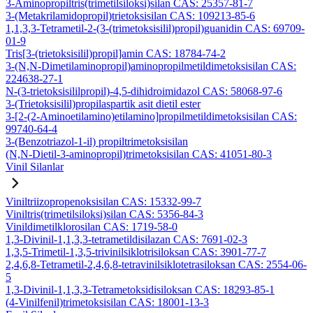
3-Aminopropiltris(trimetilsiloksi)silan CAS: 25357-81-7
3-(Metakrilamidopropil)trietoksisilan CAS: 109213-85-6
1,1,3,3-Tetrametil-2-(3-(trimetoksisilil)propil)guanidin CAS: 69709-
01-9
Tris[3-(trietoksisilil)propil]amin CAS: 18784-74-2
3-(N,N-Dimetilaminopropil)aminopropilmetildimetoksisilan CAS:
224638-27-1
N-(3-trietoksisililpropil)-4,5-dihidroimidazol CAS: 58068-97-6
3-(Trietoksisilil)propilaspartik asit dietil ester
3-[2-(2-Aminoetilamino)etilamino]propilmetildimetoksisilan CAS:
99740-64-4
3-(Benzotriazol-1-il) propiltrimetoksisilan
(N,N-Dietil-3-aminopropil)trimetoksisilan CAS: 41051-80-3
Vinil Silanlar
Viniltriizopropenoksisilan CAS: 15332-99-7
Viniltris(trimetilsiloksi)silan CAS: 5356-84-3
Vinildimetilklorosilan CAS: 1719-58-0
1,3-Divinil-1,1,3,3-tetrametildisilazan CAS: 7691-02-3
1,3,5-Trimetil-1,3,5-trivinilsiklotrisiloksan CAS: 3901-77-7
2,4,6,8-Tetrametil-2,4,6,8-tetravinilsiklotetrasiloksan CAS: 2554-06-
5
1,3-Divinil-1,1,3,3-Tetrametoksidisiloksan CAS: 18293-85-1
(4-Vinilfenil)trimetoksisilan CAS: 18001-13-3