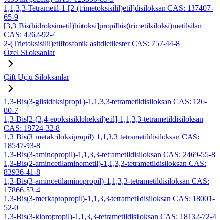
1,1,3,3-Tetrametil-1-[2-(trimetoksisilil)etil]disiloksan CAS: 137407-
65-9
[3,3-Bis(hidroksimetil)bütoksi]propilbis(trimetilsiloksi)metilsilan
CAS: 4262-92-4
2-(Trietoksisilil)etilfosfonik asitdietilester CAS: 757-44-8
Özel Siloksanlar
Çift Uçlu Siloksanlar
1,3-Bis(3-glisidoksipropil)-1,1,3,3-tetrametildisiloksan CAS: 126-
80-7
1,3-Bis[2-(3,4-epoksisikloheksil)etil]-1,1,3,3-tetrametildisiloksan
CAS: 18724-32-8
1,3-Bis(3-metakriloksipropil)-1,1,3,3-tetrametildisiloksan CAS:
18547-93-8
1,3-Bis(3-aminopropil)-1,1,3,3-tetrametildisiloksan CAS: 2469-55-8
1,3-Bis(2-aminoetilaminometil)-1,1,3,3-tetrametildisiloksan CAS:
83936-41-8
1,3-Bis(3-aminoetilaminopropil)-1,1,3,3-tetrametildisiloksan CAS:
17866-53-4
1,3-Bis(3-merkaptopropil)-1,1,3,3-tetrametildisiloksan CAS: 18001-
52-0
1,3-Bis(3-kloropropil)-1,1,3,3-tetrametildisiloksan CAS: 18132-72-4