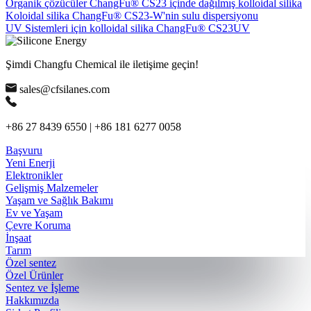
Organik çözücüler ChangFu® CS23 içinde dağılmış kolloidal silika
Koloidal silika ChangFu® CS23-W'nin sulu dispersiyonu
UV Sistemleri için kolloidal silika ChangFu® CS23UV
Şimdi Changfu Chemical ile iletişime geçin!
sales@cfsilanes.com
+86 27 8439 6550 | +86 181 6277 0058
Başvuru
Yeni Enerji
Elektronikler
Gelişmiş Malzemeler
Yaşam ve Sağlık Bakımı
Ev ve Yaşam
Çevre Koruma
İnşaat
Tarım
Özel sentez
Özel Ürünler
Sentez ve İşleme
Hakkımızda