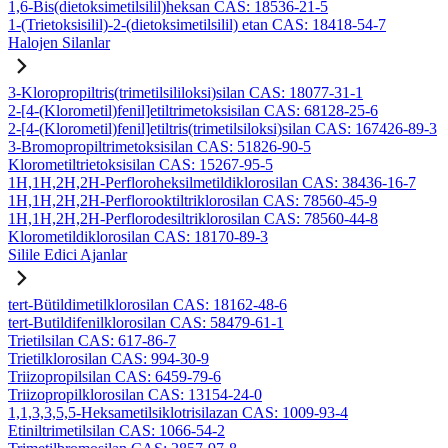
1,6-Bis(dietoksimetilsilil)heksan CAS: 18536-21-5
1-(Trietoksisilil)-2-(dietoksimetilsilil) etan CAS: 18418-54-7
Halojen Silanlar
3-Kloropropiltris(trimetilsililoksi)silan CAS: 18077-31-1
2-[4-(Klorometil)fenil]etiltrimetoksisilan CAS: 68128-25-6
2-[4-(Klorometil)fenil]etiltris(trimetilsiloksi)silan CAS: 167426-89-3
3-Bromopropiltrimetoksisilan CAS: 51826-90-5
Klorometiltrietoksisilan CAS: 15267-95-5
1H,1H,2H,2H-Perfloroheksilmetildiklorosilan CAS: 38436-16-7
1H,1H,2H,2H-Perflorooktiltriklorosilan CAS: 78560-45-9
1H,1H,2H,2H-Perflorodesiltriklorosilan CAS: 78560-44-8
Klorometildiklorosilan CAS: 18170-89-3
Silile Edici Ajanlar
tert-Bütildimetilklorosilan CAS: 18162-48-6
tert-Butildifenilklorosilan CAS: 58479-61-1
Trietilsilan CAS: 617-86-7
Trietilklorosilan CAS: 994-30-9
Triizopropilsilan CAS: 6459-79-6
Triizopropilklorosilan CAS: 13154-24-0
1,1,3,3,5,5-Heksametilsiklotrisilazan CAS: 1009-93-4
Etiniltrimetilsilan CAS: 1066-54-2