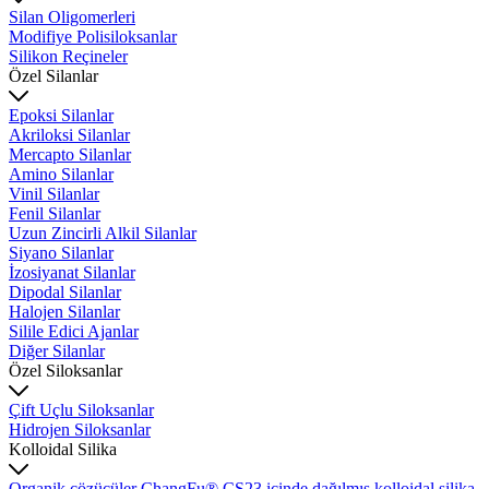
Silan Oligomerleri
Modifiye Polisiloksanlar
Silikon Reçineler
Özel Silanlar
Epoksi Silanlar
Akriloksi Silanlar
Mercapto Silanlar
Amino Silanlar
Vinil Silanlar
Fenil Silanlar
Uzun Zincirli Alkil Silanlar
Siyano Silanlar
İzosiyanat Silanlar
Dipodal Silanlar
Halojen Silanlar
Silile Edici Ajanlar
Diğer Silanlar
Özel Siloksanlar
Çift Uçlu Siloksanlar
Hidrojen Siloksanlar
Kolloidal Silika
Organik çözücüler ChangFu® CS23 içinde dağılmış kolloidal silika