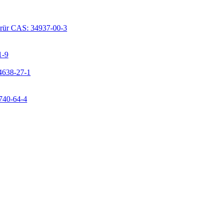
lorür CAS: 34937-00-3
1-9
24638-27-1
9740-64-4