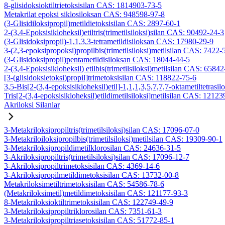
8-glisidoksioktiltrietoksisilan CAS: 1814903-73-5
Metakrilat epoksi siklosiloksan CAS: 948598-97-8
(3-Glisidiloksipropil)metildietoksisilan CAS: 2897-60-1
2-(3,4-Epoksisikloheksil)etiltris(trimetilsiloksi)silan CAS: 90492-24-3
(3-Glisidoksipropil)-1,1,3,3-tetrametildisiloksan CAS: 17980-29-9
3-(2,3-epoksipropoksi)propilbis(trimetilsiloksi)metilsilan CAS: 7422-
(3-Glisidoksipropil)pentametildisiloksan CAS: 18044-44-5
2-(3,4-Epoksisikloheksil) etilbis(trimetilsiloksi)metilsilan CAS: 6584
[3-(glisidoksietoksi)propil]trimetoksisilan CAS: 118822-75-6
3,5-Bis[2-(3,4-epoksisikloheksil)etil]-1,1,1,3,5,7,7,7-oktametiltetrasil
Tris[2-(3,4-epoksisikloheksil)etildimetilsiloksi]metilsilan CAS: 1212
Akriloksi Silanlar
3-Metakriloksipropiltris(trimetilsiloksi)silan CAS: 17096-07-0
3-Metakriloiloksipropilbis(trimetilsiloksi)metilsilan CAS: 19309-90-1
3-Metakriloksipropildimetilklorosilan CAS: 24636-31-5
3-Akriloksipropiltris(trimetilsiloksi)silan CAS: 17096-12-7
3-Akriloksipropiltrimetoksisilan CAS: 4369-14-6
3-Akriloksipropilmetildimetoksisilan CAS: 13732-00-8
Metakriloksimetiltrimetoksisilan CAS: 54586-78-6
(Metakriloksimetil)metildimetoksisilan CAS: 121177-93-3
8-Metakriloksioktiltrimetoksisilan CAS: 122749-49-9
3-Metakriloksipropiltriklorosilan CAS: 7351-61-3
3-Metakriloksipropiltriasetoksisilan CAS: 51772-85-1