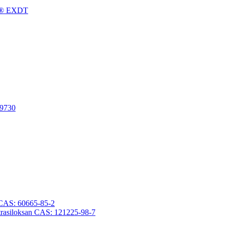
gFu® EXDT
-9730
an CAS: 60665-85-2
otetrasiloksan CAS: 121225-98-7