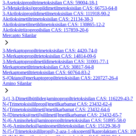
3-Asetoksipropiltrimetoksisilan CAS: 59004-18-1
3-(Metakriloksi)propildimetilmetoksisilan CAS: 66753-64-8
3-Akriloksipropildimetilmetoksisilan CAS: 111918-90-2
Akriloksimetiltrimetoksisilan CAS: 21134-38-3
Akriloksimetilmetildimetoksisilan CAS: 130865-12-2
Akriloksitriizopropilsilan CAS: 157859-20-6
Mercapto Silanlar
3-Merkaptopropiltrimetoksisilan CAS: 4420-74-0
3-Merkaptopropiltrietoksisilan CAS: 14814-09-6
3-Merkaptopropilmetildimetoksisilan CAS: 31001-77-1
Merkaptometiltrimetoksisilan CAS: 30817-94-8
Merkaptometiltrietoksisilan CAS: 60764-83-2
S-(Oktanoil)merkaptopropiltrietoksisilan CAS: 220727-26-4
Amino Silanlar
3-(1,3-Dimetilbütiliden)aminopropiltrietoksisilan CAS: 116229-43-7
N-(Trimetoksisililpropil)metilkarbamat CAS: 23432-62-4
N-(Trimetoksisililmetil)metilkarbamat CAS: 23432-64-6
N-[Dimetoksi(metil)sililmetil]metilkarbamat CAS: 23432-65-7
N-(6-Aminoheksil)aminopropiltrimetoksisilan CAS: 51895-58-0
N-(6-Aminoheksil)aminometiltrietoksisilan CAS: 15129-36-9
N-[5-(Trimetoksisililpropil)-2-aza-1-oksopentil]kaprolaktam CAS: 1