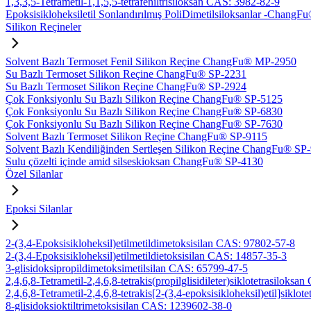
1,3,3,5-Tetrametil-1,1,5,5-tetrafeniltrisiloksan CAS: 3982-82-9
Epoksisikloheksiletil Sonlandırılmış PoliDimetilsiloksanlar -Chan
Silikon Reçineler
Solvent Bazlı Termoset Fenil Silikon Reçine ChangFu® MP-2950
Su Bazlı Termoset Silikon Reçine ChangFu® SP-2231
Su Bazlı Termoset Silikon Reçine ChangFu® SP-2924
Çok Fonksiyonlu Su Bazlı Silikon Reçine ChangFu® SP-5125
Çok Fonksiyonlu Su Bazlı Silikon Reçine ChangFu® SP-6830
Çok Fonksiyonlu Su Bazlı Silikon Reçine ChangFu® SP-7630
Solvent Bazlı Termoset Silikon Reçine ChangFu® SP-9115
Solvent Bazlı Kendiliğinden Sertleşen Silikon Reçine ChangFu® SP
Sulu çözelti içinde amid silseskioksan ChangFu® SP-4130
Özel Silanlar
Epoksi Silanlar
2-(3,4-Epoksisikloheksil)etilmetildimetoksisilan CAS: 97802-57-8
2-(3,4-Epoksisikloheksil)etilmetildietoksisilan CAS: 14857-35-3
3-glisidoksipropildimetoksimetilsilan CAS: 65799-47-5
2,4,6,8-Tetrametil-2,4,6,8-tetrakis(propilglisidileter)siklotetrasiloks
2,4,6,8-Tetrametil-2,4,6,8-tetrakis[2-(3,4-epoksisikloheksil)etil]sikl
8-glisidoksioktiltrimetoksisilan CAS: 1239602-38-0