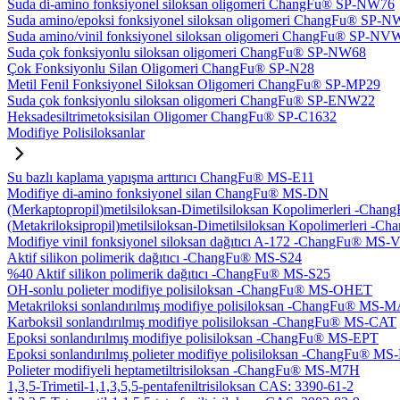
Suda di-amino fonksiyonel siloksan oligomeri ChangFu® SP-NW76
Suda amino/epoksi fonksiyonel siloksan oligomeri ChangFu® SP-
Suda amino/vinil fonksiyonel siloksan oligomeri ChangFu® SP-NV
Suda çok fonksiyonlu siloksan oligomeri ChangFu® SP-NW68
Çok Fonksiyonlu Silan Oligomeri ChangFu® SP-N28
Metil Fenil Fonksiyonel Siloksan Oligomeri ChangFu® SP-MP29
Suda çok fonksiyonlu siloksan oligomeri ChangFu® SP-ENW22
Heksadesiltrimetoksisilan Oligomer ChangFu® SP-C1632
Modifiye Polisiloksanlar
Su bazlı kaplama yapışma arttırıcı ChangFu® MS-E11
Modifiye di-amino fonksiyonel silan ChangFu® MS-DN
(Merkaptopropil)metilsiloksan-Dimetilsiloksan Kopolimerleri -Ch
(Metakriloksipropil)metilsiloksan-Dimetilsiloksan Kopolimerleri
Modifiye vinil fonksiyonel siloksan dağıtıcı A-172 -ChangFu® MS-
Aktif silikon polimerik dağıtıcı -ChangFu® MS-S24
%40 Aktif silikon polimerik dağıtıcı -ChangFu® MS-S25
OH-sonlu polieter modifiye polisiloksan -ChangFu® MS-OHET
Metakriloksi sonlandırılmış modifiye polisiloksan -ChangFu® MS-
Karboksil sonlandırılmış modifiye polisiloksan -ChangFu® MS-CAT
Epoksi sonlandırılmış modifiye polisiloksan -ChangFu® MS-EPT
Epoksi sonlandırılmış polieter modifiye polisiloksan -ChangFu® M
Polieter modifiyeli heptametiltrisiloksan -ChangFu® MS-M7H
1,3,5-Trimetil-1,1,3,5,5-pentafeniltrisiloksan CAS: 3390-61-2