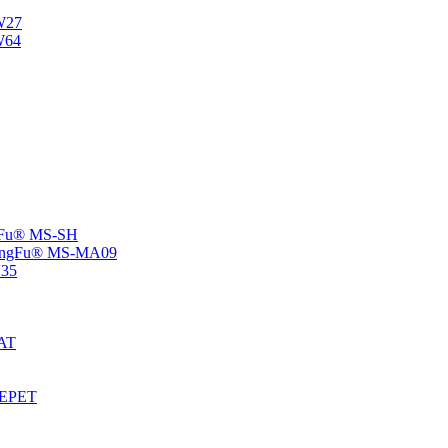
NW27
W64
angFu® MS-SH
 -ChangFu® MS-MA09
V35
MAT
S-EPET