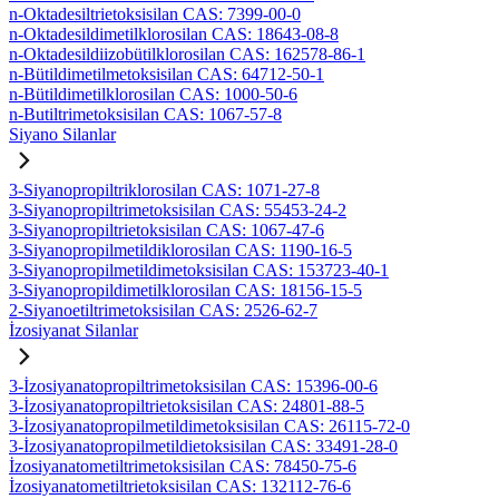
n-Oktadesiltrietoksisilan CAS: 7399-00-0
n-Oktadesildimetilklorosilan CAS: 18643-08-8
n-Oktadesildiizobütilklorosilan CAS: 162578-86-1
n-Bütildimetilmetoksisilan CAS: 64712-50-1
n-Bütildimetilklorosilan CAS: 1000-50-6
n-Butiltrimetoksisilan CAS: 1067-57-8
Siyano Silanlar
3-Siyanopropiltriklorosilan CAS: 1071-27-8
3-Siyanopropiltrimetoksisilan CAS: 55453-24-2
3-Siyanopropiltrietoksisilan CAS: 1067-47-6
3-Siyanopropilmetildiklorosilan CAS: 1190-16-5
3-Siyanopropilmetildimetoksisilan CAS: 153723-40-1
3-Siyanopropildimetilklorosilan CAS: 18156-15-5
2-Siyanoetiltrimetoksisilan CAS: 2526-62-7
İzosiyanat Silanlar
3-İzosiyanatopropiltrimetoksisilan CAS: 15396-00-6
3-İzosiyanatopropiltrietoksisilan CAS: 24801-88-5
3-İzosiyanatopropilmetildimetoksisilan CAS: 26115-72-0
3-İzosiyanatopropilmetildietoksisilan CAS: 33491-28-0
İzosiyanatometiltrimetoksisilan CAS: 78450-75-6
İzosiyanatometiltrietoksisilan CAS: 132112-76-6