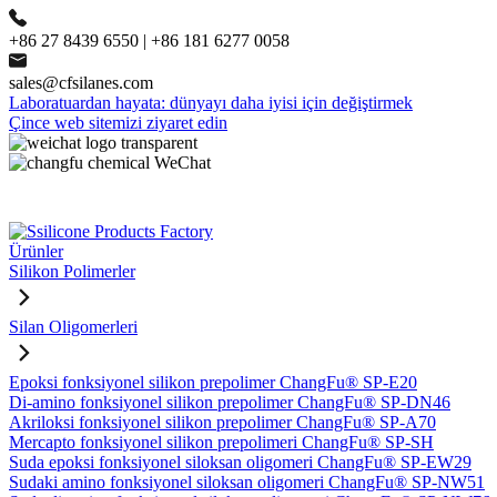
+86 27 8439 6550 | +86 181 6277 0058
sales@cfsilanes.com
Laboratuardan hayata: dünyayı daha iyisi için değiştirmek
Çince web sitemizi ziyaret edin
Ürünler
Silikon Polimerler
Silan Oligomerleri
Epoksi fonksiyonel silikon prepolimer ChangFu® SP-E20
Di-amino fonksiyonel silikon prepolimer ChangFu® SP-DN46
Akriloksi fonksiyonel silikon prepolimer ChangFu® SP-A70
Mercapto fonksiyonel silikon prepolimeri ChangFu® SP-SH
Suda epoksi fonksiyonel siloksan oligomeri ChangFu® SP-EW29
Sudaki amino fonksiyonel siloksan oligomeri ChangFu® SP-NW51