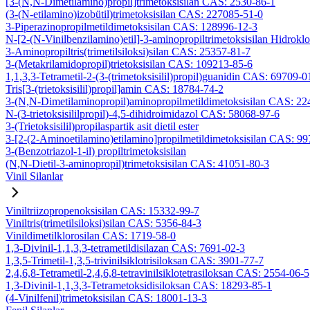
[3-(N,N-Dimetilamino)propil]trimetoksisilan CAS: 2530-86-1
(3-(N-etilamino)izobütil)trimetoksisilan CAS: 227085-51-0
3-Piperazinopropilmetildimetoksisilan CAS: 128996-12-3
N-[2-(N-Vinilbenzilamino)etil]-3-aminopropiltrimetoksisilan Hidrok
3-Aminopropiltris(trimetilsiloksi)silan CAS: 25357-81-7
3-(Metakrilamidopropil)trietoksisilan CAS: 109213-85-6
1,1,3,3-Tetrametil-2-(3-(trimetoksisilil)propil)guanidin CAS: 69709-0
Tris[3-(trietoksisilil)propil]amin CAS: 18784-74-2
3-(N,N-Dimetilaminopropil)aminopropilmetildimetoksisilan CAS: 2
N-(3-trietoksisililpropil)-4,5-dihidroimidazol CAS: 58068-97-6
3-(Trietoksisilil)propilaspartik asit dietil ester
3-[2-(2-Aminoetilamino)etilamino]propilmetildimetoksisilan CAS: 9
3-(Benzotriazol-1-il) propiltrimetoksisilan
(N,N-Dietil-3-aminopropil)trimetoksisilan CAS: 41051-80-3
Vinil Silanlar
Viniltriizopropenoksisilan CAS: 15332-99-7
Viniltris(trimetilsiloksi)silan CAS: 5356-84-3
Vinildimetilklorosilan CAS: 1719-58-0
1,3-Divinil-1,1,3,3-tetrametildisilazan CAS: 7691-02-3
1,3,5-Trimetil-1,3,5-trivinilsiklotrisiloksan CAS: 3901-77-7
2,4,6,8-Tetrametil-2,4,6,8-tetravinilsiklotetrasiloksan CAS: 2554-06-5
1,3-Divinil-1,1,3,3-Tetrametoksidisiloksan CAS: 18293-85-1
(4-Vinilfenil)trimetoksisilan CAS: 18001-13-3