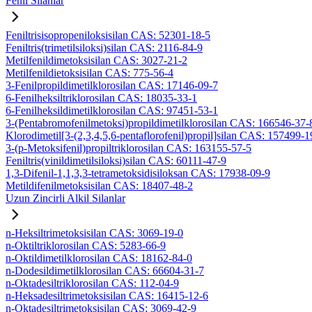
Fenil Silanlar
Feniltrisisopropeniloksisilan CAS: 52301-18-5
Feniltris(trimetilsiloksi)silan CAS: 2116-84-9
Metilfenildimetoksisilan CAS: 3027-21-2
Metilfenildietoksisilan CAS: 775-56-4
3-Fenilpropildimetilklorosilan CAS: 17146-09-7
6-Fenilheksiltriklorosilan CAS: 18035-33-1
6-Fenilheksildimetilklorosilan CAS: 97451-53-1
3-(Pentabromofenilmetoksi)propildimetilklorosilan CAS: 166546-37-
Klorodimetil[3-(2,3,4,5,6-pentaflorofenil)propil]silan CAS: 157499-1
3-(p-Metoksifenil)propiltriklorosilan CAS: 163155-57-5
Feniltris(vinildimetilsiloksi)silan CAS: 60111-47-9
1,3-Difenil-1,1,3,3-tetrametoksidisiloksan CAS: 17938-09-9
Metildifenilmetoksisilan CAS: 18407-48-2
Uzun Zincirli Alkil Silanlar
n-Heksiltrimetoksisilan CAS: 3069-19-0
n-Oktiltriklorosilan CAS: 5283-66-9
n-Oktildimetilklorosilan CAS: 18162-84-0
n-Dodesildimetilklorosilan CAS: 66604-31-7
n-Oktadesiltriklorosilan CAS: 112-04-9
n-Heksadesiltrimetoksisilan CAS: 16415-12-6
n-Oktadesiltrimetoksisilan CAS: 3069-42-9