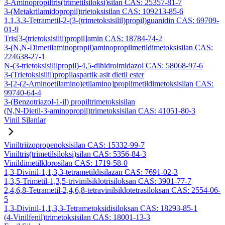
3-Aminopropiltris(trimetilsiloksi)silan CAS: 25357-81-7
3-(Metakrilamidopropil)trietoksisilan CAS: 109213-85-6
1,1,3,3-Tetrametil-2-(3-(trimetoksisilil)propil)guanidin CAS: 69709-
01-9
Tris[3-(trietoksisilil)propil]amin CAS: 18784-74-2
3-(N,N-Dimetilaminopropil)aminopropilmetildimetoksisilan CAS:
224638-27-1
N-(3-trietoksisililpropil)-4,5-dihidroimidazol CAS: 58068-97-6
3-(Trietoksisilil)propilaspartik asit dietil ester
3-[2-(2-Aminoetilamino)etilamino]propilmetildimetoksisilan CAS:
99740-64-4
3-(Benzotriazol-1-il) propiltrimetoksisilan
(N,N-Dietil-3-aminopropil)trimetoksisilan CAS: 41051-80-3
Vinil Silanlar
Viniltriizopropenoksisilan CAS: 15332-99-7
Viniltris(trimetilsiloksi)silan CAS: 5356-84-3
Vinildimetilklorosilan CAS: 1719-58-0
1,3-Divinil-1,1,3,3-tetrametildisilazan CAS: 7691-02-3
1,3,5-Trimetil-1,3,5-trivinilsiklotrisiloksan CAS: 3901-77-7
2,4,6,8-Tetrametil-2,4,6,8-tetravinilsiklotetrasiloksan CAS: 2554-06-
5
1,3-Divinil-1,1,3,3-Tetrametoksidisiloksan CAS: 18293-85-1
(4-Vinilfenil)trimetoksisilan CAS: 18001-13-3