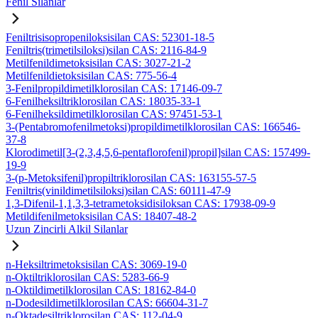
Fenil Silanlar
Feniltrisisopropeniloksisilan CAS: 52301-18-5
Feniltris(trimetilsiloksi)silan CAS: 2116-84-9
Metilfenildimetoksisilan CAS: 3027-21-2
Metilfenildietoksisilan CAS: 775-56-4
3-Fenilpropildimetilklorosilan CAS: 17146-09-7
6-Fenilheksiltriklorosilan CAS: 18035-33-1
6-Fenilheksildimetilklorosilan CAS: 97451-53-1
3-(Pentabromofenilmetoksi)propildimetilklorosilan CAS: 166546-
37-8
Klorodimetil[3-(2,3,4,5,6-pentaflorofenil)propil]silan CAS: 157499-
19-9
3-(p-Metoksifenil)propiltriklorosilan CAS: 163155-57-5
Feniltris(vinildimetilsiloksi)silan CAS: 60111-47-9
1,3-Difenil-1,1,3,3-tetrametoksidisiloksan CAS: 17938-09-9
Metildifenilmetoksisilan CAS: 18407-48-2
Uzun Zincirli Alkil Silanlar
n-Heksiltrimetoksisilan CAS: 3069-19-0
n-Oktiltriklorosilan CAS: 5283-66-9
n-Oktildimetilklorosilan CAS: 18162-84-0
n-Dodesildimetilklorosilan CAS: 66604-31-7
n-Oktadesiltriklorosilan CAS: 112-04-9