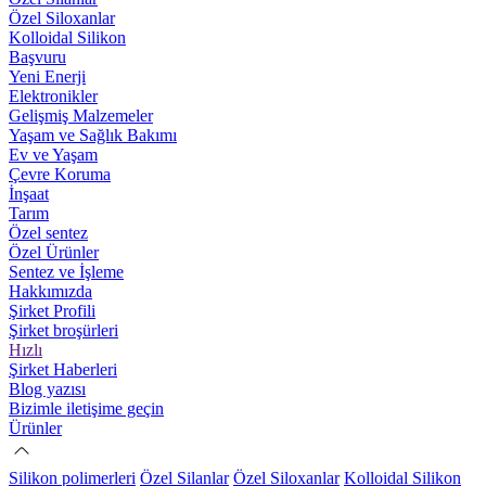
Özel Siloxanlar
Kolloidal Silikon
Başvuru
Yeni Enerji
Elektronikler
Gelişmiş Malzemeler
Yaşam ve Sağlık Bakımı
Ev ve Yaşam
Çevre Koruma
İnşaat
Tarım
Özel sentez
Özel Ürünler
Sentez ve İşleme
Hakkımızda
Şirket Profili
Şirket broşürleri
Hızlı
Şirket Haberleri
Blog yazısı
Bizimle iletişime geçin
Ürünler
Silikon polimerleri
Özel Silanlar
Özel Siloxanlar
Kolloidal Silikon