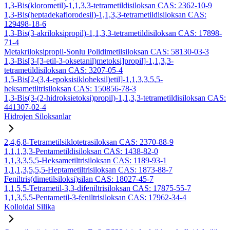
1,3-Bis(klorometil)-1,1,3,3-tetrametildisiloksan CAS: 2362-10-9
1,3-Bis(heptadekaflorodesil)-1,1,3,3-tetrametildisiloksan CAS:
129498-18-6
1,3-Bis(3-akriloksipropil)-1,1,3,3-tetrametildisiloksan CAS: 17898-
71-4
Metakriloksipropil-Sonlu Polidimetilsiloksan CAS: 58130-03-3
1,3-Bis[3-[3-etil-3-oksetanil)metoksi]propil]-1,1,3,3-
tetrametildisiloksan CAS: 3207-05-4
1,5-Bis[2-(3,4-epoksisikloheksil)etil]-1,1,3,3,5,5-
heksametiltrisiloksan CAS: 150856-78-3
1,3-Bis(3-(2-hidroksietoksi)propil)-1,1,3,3-tetrametildisiloksan CAS:
441307-02-4
Hidrojen Siloksanlar
2,4,6,8-Tetrametilsiklotetrasiloksan CAS: 2370-88-9
1,1,1,3,3-Pentametildisiloksan CAS: 1438-82-0
1,1,3,3,5,5-Heksametiltrisiloksan CAS: 1189-93-1
1,1,1,3,5,5,5-Heptametiltrisiloksan CAS: 1873-88-7
Feniltris(dimetilsiloksi)silan CAS: 18027-45-7
1,1,5,5-Tetrametil-3,3-difeniltrisiloksan CAS: 17875-55-7
1,1,3,5,5-Pentametil-3-feniltrisiloksan CAS: 17962-34-4
Kolloidal Silika