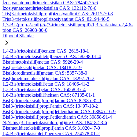
İzosiyanatometiltrimetoksisilan CAS: 78450-75-6
İzosiyanatometiltrietoksisilan CAS: 132112-76-6
Tris(3-trimetoksisililpropil)izosiyanürat CAS: 26115-70-8
Tris(3-trietoksisililpropil)izosiyanürat CAS: 82194-46-5
1,3-Bis(prop-2-enil)-5-(3-trimetoksisililpropil)-1,3,5-triazinan-2,4,6-
trion CAS: 26903-80-0
Dipodal Silanlar
1,4-Bis(trietoksisilil)benzen CAS: 2615-18-1
1,4-Bis(trimetoksisililetil)benzen CAS: 58298-01-4
Bis(trimetoksisilil)metan CAS: 5926-29-4
Bis(trietoksisilil)metan CAS: 18418-72-9
Bis(klorodimetilsilil)metan CAS: 5357-38-0
Bis(dimetilmetoksisilil)matan CAS: 18297-76-2
1,2-Bis(trimetoksisilil)etan CAS: 18406-41-2
1,2-Bis(trietoksisilil)etan CAS: 16068-37-4
1,6-Bis(trimetoksisilil)heksan CAS: 87135-01-1
Bis[3-(trimetoksisilil)propil]amin CAS: 82985-35-1
Bis[3-(trietoksisilil)propil]amin CAS: 13497-18-2
Bis[3-(trimetoksisilil)propil]etilendiamin CAS: 68845-16-9
Bis[3-(trietoksisilil)propil]etilendiamin CAS: 30858-91-4
N,N-bis (3-Trimetoksisililpropil)üre CAS: 18418-53-6
Bis(metildietoksisililpropil)amin CAS: 31020-47-0
1,4-Bis(trietoksisililetil)benzen CAS: 224578-01-2