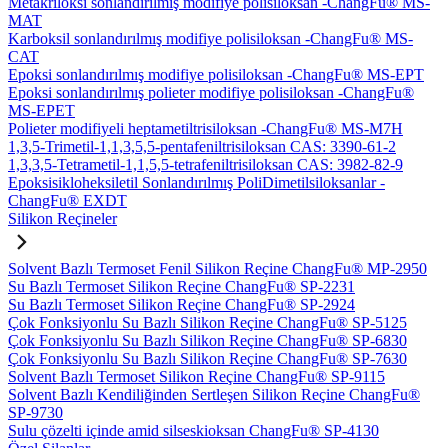
Metakriloksi sonlandırılmış modifiye polisiloksan -ChangFu® MS-
MAT
Karboksil sonlandırılmış modifiye polisiloksan -ChangFu® MS-
CAT
Epoksi sonlandırılmış modifiye polisiloksan -ChangFu® MS-EPT
Epoksi sonlandırılmış polieter modifiye polisiloksan -ChangFu®
MS-EPET
Polieter modifiyeli heptametiltrisiloksan -ChangFu® MS-M7H
1,3,5-Trimetil-1,1,3,5,5-pentafeniltrisiloksan CAS: 3390-61-2
1,3,3,5-Tetrametil-1,1,5,5-tetrafeniltrisiloksan CAS: 3982-82-9
Epoksisikloheksiletil Sonlandırılmış PoliDimetilsiloksanlar -
ChangFu® EXDT
Silikon Reçineler
Solvent Bazlı Termoset Fenil Silikon Reçine ChangFu® MP-2950
Su Bazlı Termoset Silikon Reçine ChangFu® SP-2231
Su Bazlı Termoset Silikon Reçine ChangFu® SP-2924
Çok Fonksiyonlu Su Bazlı Silikon Reçine ChangFu® SP-5125
Çok Fonksiyonlu Su Bazlı Silikon Reçine ChangFu® SP-6830
Çok Fonksiyonlu Su Bazlı Silikon Reçine ChangFu® SP-7630
Solvent Bazlı Termoset Silikon Reçine ChangFu® SP-9115
Solvent Bazlı Kendiliğinden Sertleşen Silikon Reçine ChangFu®
SP-9730
Sulu çözelti içinde amid silseskioksan ChangFu® SP-4130