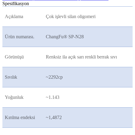
Spesifikasyon
Açıklama
Çok işlevli silan oligomeri
Ürün numarası.
ChangFu® SP-N28
Görünüşü
Renksiz ila açık sarı renkli berrak sıvı
Sıvılık
~2292cp
Yoğunluk
~1.143
Kırılma endeksi
~1,4872