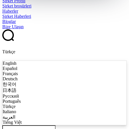
Şirket Profili
Şirket broşürleri
Haberler
Şirket Haberleri
Bloglar
Bize Ulaşın
Türkçe
English
Español
Français
Deutsch
한국어
日本語
Русский
Português
Türkçe
Italiano
العربية
Tiếng Việt