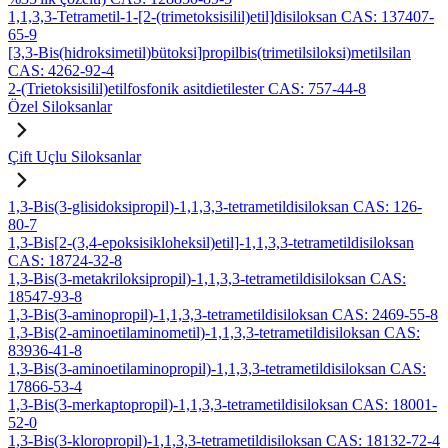
1,1,3,3-Tetrametil-1-[2-(trimetoksisilil)etil]disiloksan CAS: 137407-
65-9
[3,3-Bis(hidroksimetil)bütoksi]propilbis(trimetilsiloksi)metilsilan
CAS: 4262-92-4
2-(Trietoksisilil)etilfosfonik asitdietilester CAS: 757-44-8
Özel Siloksanlar
Çift Uçlu Siloksanlar
1,3-Bis(3-glisidoksipropil)-1,1,3,3-tetrametildisiloksan CAS: 126-
80-7
1,3-Bis[2-(3,4-epoksisikloheksil)etil]-1,1,3,3-tetrametildisiloksan
CAS: 18724-32-8
1,3-Bis(3-metakriloksipropil)-1,1,3,3-tetrametildisiloksan CAS:
18547-93-8
1,3-Bis(3-aminopropil)-1,1,3,3-tetrametildisiloksan CAS: 2469-55-8
1,3-Bis(2-aminoetilaminometil)-1,1,3,3-tetrametildisiloksan CAS:
83936-41-8
1,3-Bis(3-aminoetilaminopropil)-1,1,3,3-tetrametildisiloksan CAS:
17866-53-4
1,3-Bis(3-merkaptopropil)-1,1,3,3-tetrametildisiloksan CAS: 18001-
52-0
1,3-Bis(3-kloropropil)-1,1,3,3-tetrametildisiloksan CAS: 18132-72-4