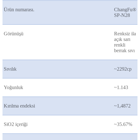
Ürün numarası.
ChangFu®
SP-N28
Görünüşü
Renksiz ila
açık sarı
renkli
berrak sıvı
Sıvılık
~2292cp
Yoğunluk
~1.143
Kırılma endeksi
~1,4872
SiO2 içeriği
~35.67%