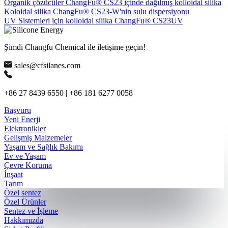
Organik çözücüler ChangFu® CS23 içinde dağılmış kolloidal silika
Koloidal silika ChangFu® CS23-W'nin sulu dispersiyonu
UV Sistemleri için kolloidal silika ChangFu® CS23UV
Şimdi Changfu Chemical ile iletişime geçin!
sales@cfsilanes.com
+86 27 8439 6550 | +86 181 6277 0058
Başvuru
Yeni Enerji
Elektronikler
Gelişmiş Malzemeler
Yaşam ve Sağlık Bakımı
Ev ve Yaşam
Çevre Koruma
İnşaat
Tarım
Özel sentez
Özel Ürünler
Sentez ve İşleme
Hakkımızda