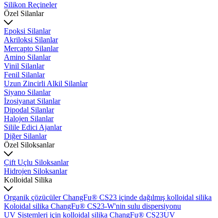
Silikon Reçineler
Özel Silanlar
Epoksi Silanlar
Akriloksi Silanlar
Mercapto Silanlar
Amino Silanlar
Vinil Silanlar
Fenil Silanlar
Uzun Zincirli Alkil Silanlar
Siyano Silanlar
İzosiyanat Silanlar
Dipodal Silanlar
Halojen Silanlar
Silile Edici Ajanlar
Diğer Silanlar
Özel Siloksanlar
Çift Uçlu Siloksanlar
Hidrojen Siloksanlar
Kolloidal Silika
Organik çözücüler ChangFu® CS23 içinde dağılmış kolloidal silika
Koloidal silika ChangFu® CS23-W'nin sulu dispersiyonu
UV Sistemleri için kolloidal silika ChangFu® CS23UV