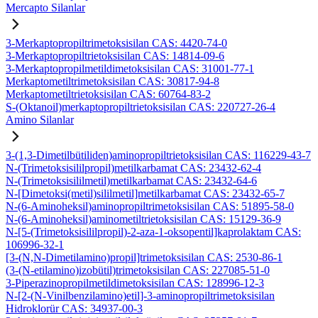
Mercapto Silanlar
3-Merkaptopropiltrimetoksisilan CAS: 4420-74-0
3-Merkaptopropiltrietoksisilan CAS: 14814-09-6
3-Merkaptopropilmetildimetoksisilan CAS: 31001-77-1
Merkaptometiltrimetoksisilan CAS: 30817-94-8
Merkaptometiltrietoksisilan CAS: 60764-83-2
S-(Oktanoil)merkaptopropiltrietoksisilan CAS: 220727-26-4
Amino Silanlar
3-(1,3-Dimetilbütiliden)aminopropiltrietoksisilan CAS: 116229-43-7
N-(Trimetoksisililpropil)metilkarbamat CAS: 23432-62-4
N-(Trimetoksisililmetil)metilkarbamat CAS: 23432-64-6
N-[Dimetoksi(metil)sililmetil]metilkarbamat CAS: 23432-65-7
N-(6-Aminoheksil)aminopropiltrimetoksisilan CAS: 51895-58-0
N-(6-Aminoheksil)aminometiltrietoksisilan CAS: 15129-36-9
N-[5-(Trimetoksisililpropil)-2-aza-1-oksopentil]kaprolaktam CAS:
106996-32-1
[3-(N,N-Dimetilamino)propil]trimetoksisilan CAS: 2530-86-1
(3-(N-etilamino)izobütil)trimetoksisilan CAS: 227085-51-0
3-Piperazinopropilmetildimetoksisilan CAS: 128996-12-3
N-[2-(N-Vinilbenzilamino)etil]-3-aminopropiltrimetoksisilan
Hidroklorür CAS: 34937-00-3