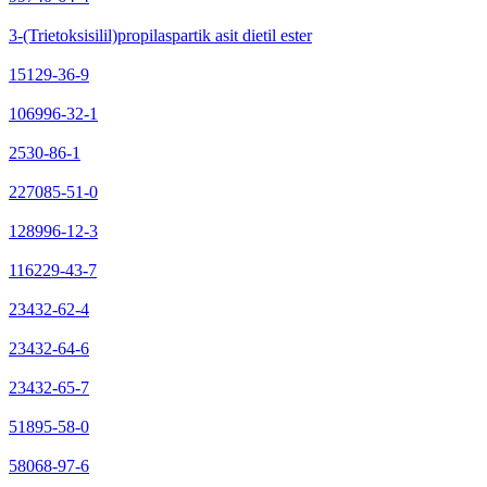
3-(Trietoksisilil)propilaspartik asit dietil ester
15129-36-9
106996-32-1
2530-86-1
227085-51-0
128996-12-3
116229-43-7
23432-62-4
23432-64-6
23432-65-7
51895-58-0
58068-97-6