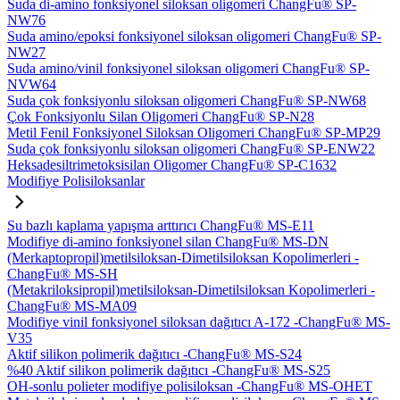
Suda di-amino fonksiyonel siloksan oligomeri ChangFu® SP-
NW76
Suda amino/epoksi fonksiyonel siloksan oligomeri ChangFu® SP-
NW27
Suda amino/vinil fonksiyonel siloksan oligomeri ChangFu® SP-
NVW64
Suda çok fonksiyonlu siloksan oligomeri ChangFu® SP-NW68
Çok Fonksiyonlu Silan Oligomeri ChangFu® SP-N28
Metil Fenil Fonksiyonel Siloksan Oligomeri ChangFu® SP-MP29
Suda çok fonksiyonlu siloksan oligomeri ChangFu® SP-ENW22
Heksadesiltrimetoksisilan Oligomer ChangFu® SP-C1632
Modifiye Polisiloksanlar
Su bazlı kaplama yapışma arttırıcı ChangFu® MS-E11
Modifiye di-amino fonksiyonel silan ChangFu® MS-DN
(Merkaptopropil)metilsiloksan-Dimetilsiloksan Kopolimerleri -
ChangFu® MS-SH
(Metakriloksipropil)metilsiloksan-Dimetilsiloksan Kopolimerleri -
ChangFu® MS-MA09
Modifiye vinil fonksiyonel siloksan dağıtıcı A-172 -ChangFu® MS-
V35
Aktif silikon polimerik dağıtıcı -ChangFu® MS-S24
%40 Aktif silikon polimerik dağıtıcı -ChangFu® MS-S25
OH-sonlu polieter modifiye polisiloksan -ChangFu® MS-OHET