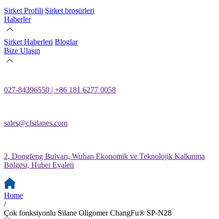
Şirket Profili
Şirket broşürleri
Haberler
Şirket Haberleri
Bloglar
Bize Ulaşın
027-84396550 | +86 181 6277 0058
sales@cfsilanes.com
2, Dongfeng Bulvarı, Wuhan Ekonomik ve Teknolojik Kalkınma
Bölgesi, Hubei Eyaleti
Home
/
Çok fonksiyonlu Silane Oligomer ChangFu® SP-N28