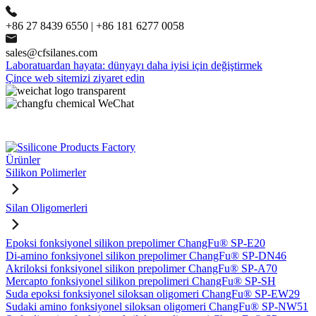
+86 27 8439 6550 | +86 181 6277 0058
sales@cfsilanes.com
Laboratuardan hayata: dünyayı daha iyisi için değiştirmek
Çince web sitemizi ziyaret edin
Ürünler
Silikon Polimerler
Silan Oligomerleri
Epoksi fonksiyonel silikon prepolimer ChangFu® SP-E20
Di-amino fonksiyonel silikon prepolimer ChangFu® SP-DN46
Akriloksi fonksiyonel silikon prepolimer ChangFu® SP-A70
Mercapto fonksiyonel silikon prepolimeri ChangFu® SP-SH
Suda epoksi fonksiyonel siloksan oligomeri ChangFu® SP-EW29
Sudaki amino fonksiyonel siloksan oligomeri ChangFu® SP-NW51