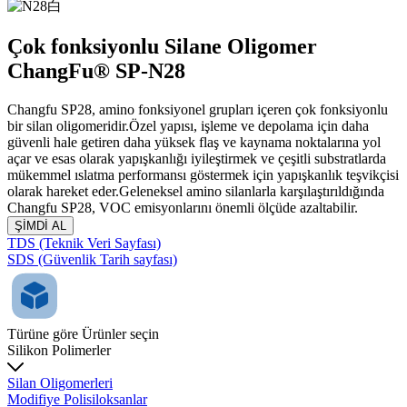
Çok fonksiyonlu Silane Oligomer
ChangFu® SP-N28
Changfu SP28, amino fonksiyonel grupları içeren çok fonksiyonlu
bir silan oligomeridir.Özel yapısı, işleme ve depolama için daha
güvenli hale getiren daha yüksek flaş ve kaynama noktalarına yol
açar ve esas olarak yapışkanlığı iyileştirmek ve çeşitli substratlarda
mükemmel ıslatma performansı göstermek için yapışkanlık teşvikçisi
olarak hareket eder.Geleneksel amino silanlarla karşılaştırıldığında
Changfu SP28, VOC emisyonlarını önemli ölçüde azaltabilir.
ŞİMDİ AL
TDS (Teknik Veri Sayfası)
SDS (Güvenlik Tarih sayfası)
Türüne göre Ürünler seçin
Silikon Polimerler
Silan Oligomerleri
Modifiye Polisiloksanlar