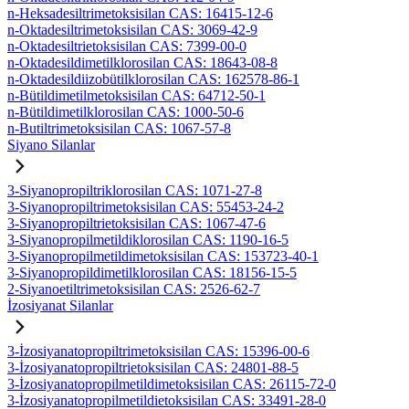
n-Heksadesiltrimetoksisilan CAS: 16415-12-6
n-Oktadesiltrimetoksisilan CAS: 3069-42-9
n-Oktadesiltrietoksisilan CAS: 7399-00-0
n-Oktadesildimetilklorosilan CAS: 18643-08-8
n-Oktadesildiizobütilklorosilan CAS: 162578-86-1
n-Bütildimetilmetoksisilan CAS: 64712-50-1
n-Bütildimetilklorosilan CAS: 1000-50-6
n-Butiltrimetoksisilan CAS: 1067-57-8
Siyano Silanlar
3-Siyanopropiltriklorosilan CAS: 1071-27-8
3-Siyanopropiltrimetoksisilan CAS: 55453-24-2
3-Siyanopropiltrietoksisilan CAS: 1067-47-6
3-Siyanopropilmetildiklorosilan CAS: 1190-16-5
3-Siyanopropilmetildimetoksisilan CAS: 153723-40-1
3-Siyanopropildimetilklorosilan CAS: 18156-15-5
2-Siyanoetiltrimetoksisilan CAS: 2526-62-7
İzosiyanat Silanlar
3-İzosiyanatopropiltrimetoksisilan CAS: 15396-00-6
3-İzosiyanatopropiltrietoksisilan CAS: 24801-88-5
3-İzosiyanatopropilmetildimetoksisilan CAS: 26115-72-0
3-İzosiyanatopropilmetildietoksisilan CAS: 33491-28-0