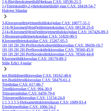
1,6-Bis(dietoksimetilsilil)heksan CAS: 18536-21-5
1-(Trietoksisilil)-2-(dietoksimetilsilil) etan CAS: 18418-54-7
Halojen Silanlar
3-Kloropropiltris(trimetilsililoksi)silan CAS: 18077-31-1
2-[4-(Klorometil)fenil]etiltrimetoksisilan CAS: 68128-25-6
2-[4-(Klorometil)fenil]etiltris(trimetilsiloksi)silan CAS: 167426-89-3
3-Bromopropiltrimetoksisilan CAS: 51826-90-5
Klorometiltrietoksisilan CAS: 15267-95-5
1H,1H,2H,2H-Perfloroheksilmetildiklorosilan CAS: 38436-16-7
1H,1H,2H,2H-Perflorooktiltriklorosilan CAS: 78560-45-9
1H,1H,2H,2H-Perflorodesiltriklorosilan CAS: 78560-44-8
Klorometildiklorosilan CAS: 18170-89-3
Silile Edici Ajanlar
tert-Bütildimetilklorosilan CAS: 18162-48-6
tert-Butildifenilklorosilan CAS: 58479-61-1
Trietilsilan CAS: 617-86-7
Trietilklorosilan CAS: 994-30-9
Triizopropilsilan CAS: 6459-79-6
Triizopropilklorosilan CAS: 13154-24-0
1,1,3,3,5,5-Heksametilsiklotrisilazan CAS: 1009-93-4
Etiniltrimetilsilan CAS: 1066-54-2