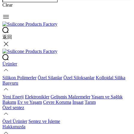
Clear
返回
Ürünler
Silikon Polimerler
Özel Silanlar
Özel Siloksanlar
Kolloidal Silika
Başvuru
Yeni Enerji
Elektronikler
Gelişmiş Malzemeler
Yaşam ve Sağlık
Bakımı
Ev ve Yaşam
Çevre Koruma
İnşaat
Tarım
Özel sentez
Özel Ürünler
Sentez ve İşleme
Hakkımızda