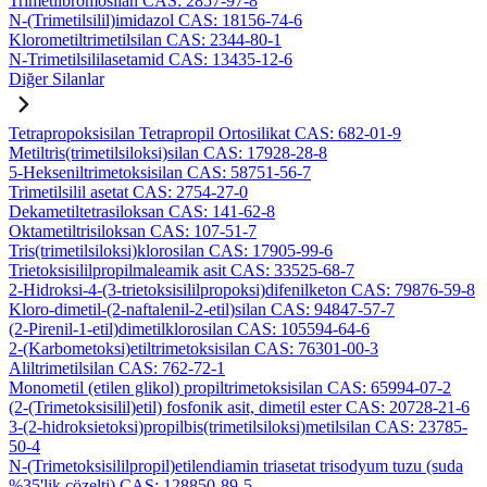
Trimetilbromosilan CAS: 2857-97-8
N-(Trimetilsilil)imidazol CAS: 18156-74-6
Klorometiltrimetilsilan CAS: 2344-80-1
N-Trimetilsililasetamid CAS: 13435-12-6
Diğer Silanlar
Tetrapropoksisilan Tetrapropil Ortosilikat CAS: 682-01-9
Metiltris(trimetilsiloksi)silan CAS: 17928-28-8
5-Hekseniltrimetoksisilan CAS: 58751-56-7
Trimetilsilil asetat CAS: 2754-27-0
Dekametiltetrasiloksan CAS: 141-62-8
Oktametiltrisiloksan CAS: 107-51-7
Tris(trimetilsiloksi)klorosilan CAS: 17905-99-6
Trietoksisililpropilmaleamik asit CAS: 33525-68-7
2-Hidroksi-4-(3-trietoksisililpropoksi)difenilketon CAS: 79876-59-8
Kloro-dimetil-(2-naftalenil-2-etil)silan CAS: 94847-57-7
(2-Pirenil-1-etil)dimetilklorosilan CAS: 105594-64-6
2-(Karbometoksi)etiltrimetoksisilan CAS: 76301-00-3
Aliltrimetilsilan CAS: 762-72-1
Monometil (etilen glikol) propiltrimetoksisilan CAS: 65994-07-2
(2-(Trimetoksisilil)etil) fosfonik asit, dimetil ester CAS: 20728-21-6
3-(2-hidroksietoksi)propilbis(trimetilsiloksi)metilsilan CAS: 23785-
50-4
N-(Trimetoksisililpropil)etilendiamin triasetat trisodyum tuzu (suda
%35'lik çözelti) CAS: 128850-89-5