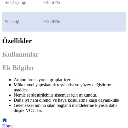
SiO2 içeriği
~35.67%
N İçeriği
~16.65%
Özellikler
Kullanımlar
Ek Bilgiler
Amino fonksiyonel gruplar içerir.
Mükemmel yapışkanlık teşvikçisi ve yüzey değiştirme
maddesi.
Nemle sertleştirilebilir sistemler için uygundur.
Daha iyi nem direnci ve hava koşullarına karşı dayanıklılık.
Geleneksel amino silan bağlantı maddelerine kıyasla daha
düşük VOC'lar.
Home