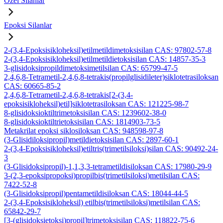
Özel Silanlar
Epoksi Silanlar
2-(3,4-Epoksisikloheksil)etilmetildimetoksisilan CAS: 97802-57-8
2-(3,4-Epoksisikloheksil)etilmetildietoksisilan CAS: 14857-35-3
3-glisidoksipropildimetoksimetilsilan CAS: 65799-47-5
2,4,6,8-Tetrametil-2,4,6,8-tetrakis(propilglisidileter)siklotetrasiloksan
CAS: 60665-85-2
2,4,6,8-Tetrametil-2,4,6,8-tetrakis[2-(3,4-
epoksisikloheksil)etil]siklotetrasiloksan CAS: 121225-98-7
8-glisidoksioktiltrimetoksisilan CAS: 1239602-38-0
8-glisidoksioktiltrietoksisilan CAS: 1814903-73-5
Metakrilat epoksi siklosiloksan CAS: 948598-97-8
(3-Glisidiloksipropil)metildietoksisilan CAS: 2897-60-1
2-(3,4-Epoksisikloheksil)etiltris(trimetilsiloksi)silan CAS: 90492-24-
3
(3-Glisidoksipropil)-1,1,3,3-tetrametildisiloksan CAS: 17980-29-9
3-(2,3-epoksipropoksi)propilbis(trimetilsiloksi)metilsilan CAS:
7422-52-8
(3-Glisidoksipropil)pentametildisiloksan CAS: 18044-44-5
2-(3,4-Epoksisikloheksil) etilbis(trimetilsiloksi)metilsilan CAS:
65842-29-7
[3-(glisidoksietoksi)propil]trimetoksisilan CAS: 118822-75-6