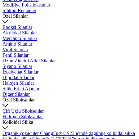
Modifiye Polisiloksanlar
Silikon Reçineler
Özel Silanlar
Epoksi Silanlar
Akriloksi Silanlar
Mercapto Silanlar
Amino Silanlar
Vinil Silanlar
Fenil Silanlar
Uzun Zincirli Alkil Silanlar
Siyano Silanlar
İzosiyanat Silanlar
Dipodal Silanlar
Halojen Silanlar
Silile Edici Ajanlar
Diğer Silanlar
Özel Siloksanlar
Çift Uçlu Siloksanlar
Hidrojen Siloksanlar
Kolloidal Silika
Organik çözücüler ChangFu® CS23 içinde dağılmış kolloidal silika
Koloidal silika ChangFu® CS23-W'nin sulu dispersiyonu