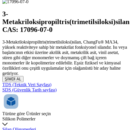
3-
Metakriloksipropiltris(trimetilsiloksi)silan
CAS: 17096-07-0
3-Metakriloksipropiltris(trimetilsiloksi)silan, ChangFu® MA34,
yüksek reaktiviteye sahip bir metakrilat fonksiyonel silandır. Isı veya
başlatıcının etkisi üzerine akrilik asit, metakrilik asit, vinil asetat,
stiren gibi diğer monomerler ve doymamış çift bağ içeren
monomerler ile kopolimerize edilebilir. Eşsiz fiziksel ve kimyasal
özellikleri onu çeşitli uygulamalar için olağanüstü bir aday haline
getiriyor.
ŞİMDİ AL
TDS (Teknik Veri Sayfası)
SDS (Güvenlik Tarih sayfası)
Türüne göre Ürünler seçin
Silikon Polimerler
Silan Oligomerleri