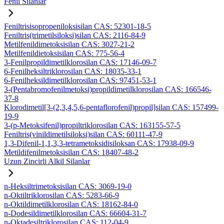
Fenil Silanlar
Feniltrisisopropeniloksisilan CAS: 52301-18-5
Feniltris(trimetilsiloksi)silan CAS: 2116-84-9
Metilfenildimetoksisilan CAS: 3027-21-2
Metilfenildietoksisilan CAS: 775-56-4
3-Fenilpropildimetilklorosilan CAS: 17146-09-7
6-Fenilheksiltriklorosilan CAS: 18035-33-1
6-Fenilheksildimetilklorosilan CAS: 97451-53-1
3-(Pentabromofenilmetoksi)propildimetilklorosilan CAS: 166546-
37-8
Klorodimetil[3-(2,3,4,5,6-pentaflorofenil)propil]silan CAS: 157499-
19-9
3-(p-Metoksifenil)propiltriklorosilan CAS: 163155-57-5
Feniltris(vinildimetilsiloksi)silan CAS: 60111-47-9
1,3-Difenil-1,1,3,3-tetrametoksidisiloksan CAS: 17938-09-9
Metildifenilmetoksisilan CAS: 18407-48-2
Uzun Zincirli Alkil Silanlar
n-Heksiltrimetoksisilan CAS: 3069-19-0
n-Oktiltriklorosilan CAS: 5283-66-9
n-Oktildimetilklorosilan CAS: 18162-84-0
n-Dodesildimetilklorosilan CAS: 66604-31-7
n-Oktadesiltriklorosilan CAS: 112-04-9