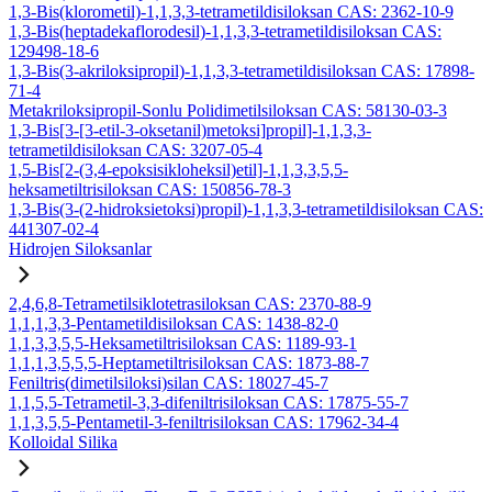
1,3-Bis(klorometil)-1,1,3,3-tetrametildisiloksan CAS: 2362-10-9
1,3-Bis(heptadekaflorodesil)-1,1,3,3-tetrametildisiloksan CAS:
129498-18-6
1,3-Bis(3-akriloksipropil)-1,1,3,3-tetrametildisiloksan CAS: 17898-
71-4
Metakriloksipropil-Sonlu Polidimetilsiloksan CAS: 58130-03-3
1,3-Bis[3-[3-etil-3-oksetanil)metoksi]propil]-1,1,3,3-
tetrametildisiloksan CAS: 3207-05-4
1,5-Bis[2-(3,4-epoksisikloheksil)etil]-1,1,3,3,5,5-
heksametiltrisiloksan CAS: 150856-78-3
1,3-Bis(3-(2-hidroksietoksi)propil)-1,1,3,3-tetrametildisiloksan CAS:
441307-02-4
Hidrojen Siloksanlar
2,4,6,8-Tetrametilsiklotetrasiloksan CAS: 2370-88-9
1,1,1,3,3-Pentametildisiloksan CAS: 1438-82-0
1,1,3,3,5,5-Heksametiltrisiloksan CAS: 1189-93-1
1,1,1,3,5,5,5-Heptametiltrisiloksan CAS: 1873-88-7
Feniltris(dimetilsiloksi)silan CAS: 18027-45-7
1,1,5,5-Tetrametil-3,3-difeniltrisiloksan CAS: 17875-55-7
1,1,3,5,5-Pentametil-3-feniltrisiloksan CAS: 17962-34-4
Kolloidal Silika