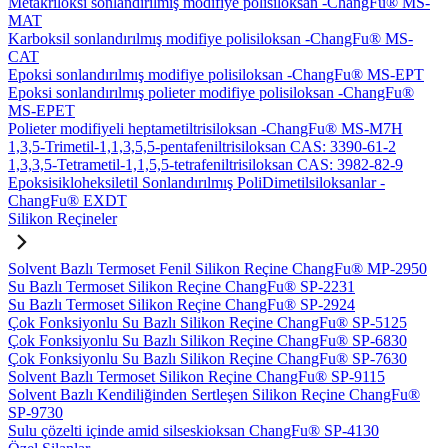
Metakriloksi sonlandırılmış modifiye polisiloksan -ChangFu® MS-
MAT
Karboksil sonlandırılmış modifiye polisiloksan -ChangFu® MS-
CAT
Epoksi sonlandırılmış modifiye polisiloksan -ChangFu® MS-EPT
Epoksi sonlandırılmış polieter modifiye polisiloksan -ChangFu®
MS-EPET
Polieter modifiyeli heptametiltrisiloksan -ChangFu® MS-M7H
1,3,5-Trimetil-1,1,3,5,5-pentafeniltrisiloksan CAS: 3390-61-2
1,3,3,5-Tetrametil-1,1,5,5-tetrafeniltrisiloksan CAS: 3982-82-9
Epoksisikloheksiletil Sonlandırılmış PoliDimetilsiloksanlar -
ChangFu® EXDT
Silikon Reçineler
Solvent Bazlı Termoset Fenil Silikon Reçine ChangFu® MP-2950
Su Bazlı Termoset Silikon Reçine ChangFu® SP-2231
Su Bazlı Termoset Silikon Reçine ChangFu® SP-2924
Çok Fonksiyonlu Su Bazlı Silikon Reçine ChangFu® SP-5125
Çok Fonksiyonlu Su Bazlı Silikon Reçine ChangFu® SP-6830
Çok Fonksiyonlu Su Bazlı Silikon Reçine ChangFu® SP-7630
Solvent Bazlı Termoset Silikon Reçine ChangFu® SP-9115
Solvent Bazlı Kendiliğinden Sertleşen Silikon Reçine ChangFu®
SP-9730
Sulu çözelti içinde amid silseskioksan ChangFu® SP-4130