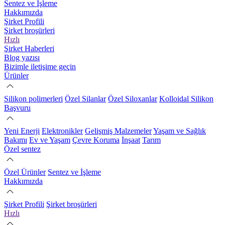
Sentez ve İşleme
Hakkımızda
Şirket Profili
Şirket broşürleri
Hızlı
Şirket Haberleri
Blog yazısı
Bizimle iletişime geçin
Ürünler
Silikon polimerleri
Özel Silanlar
Özel Siloxanlar
Kolloidal Silikon
Başvuru
Yeni Enerji
Elektronikler
Gelişmiş Malzemeler
Yaşam ve Sağlık
Bakımı
Ev ve Yaşam
Çevre Koruma
İnşaat
Tarım
Özel sentez
Özel Ürünler
Sentez ve İşleme
Hakkımızda
Şirket Profili
Şirket broşürleri
Hızlı