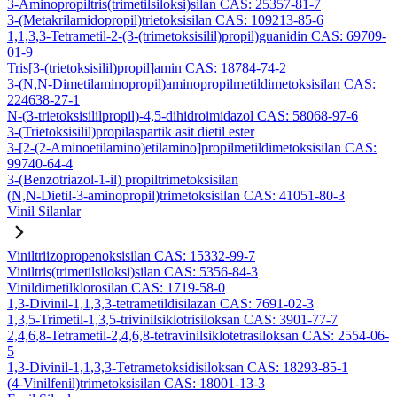
3-Aminopropiltris(trimetilsiloksi)silan CAS: 25357-81-7
3-(Metakrilamidopropil)trietoksisilan CAS: 109213-85-6
1,1,3,3-Tetrametil-2-(3-(trimetoksisilil)propil)guanidin CAS: 69709-
01-9
Tris[3-(trietoksisilil)propil]amin CAS: 18784-74-2
3-(N,N-Dimetilaminopropil)aminopropilmetildimetoksisilan CAS:
224638-27-1
N-(3-trietoksisililpropil)-4,5-dihidroimidazol CAS: 58068-97-6
3-(Trietoksisilil)propilaspartik asit dietil ester
3-[2-(2-Aminoetilamino)etilamino]propilmetildimetoksisilan CAS:
99740-64-4
3-(Benzotriazol-1-il) propiltrimetoksisilan
(N,N-Dietil-3-aminopropil)trimetoksisilan CAS: 41051-80-3
Vinil Silanlar
Viniltriizopropenoksisilan CAS: 15332-99-7
Viniltris(trimetilsiloksi)silan CAS: 5356-84-3
Vinildimetilklorosilan CAS: 1719-58-0
1,3-Divinil-1,1,3,3-tetrametildisilazan CAS: 7691-02-3
1,3,5-Trimetil-1,3,5-trivinilsiklotrisiloksan CAS: 3901-77-7
2,4,6,8-Tetrametil-2,4,6,8-tetravinilsiklotetrasiloksan CAS: 2554-06-
5
1,3-Divinil-1,1,3,3-Tetrametoksidisiloksan CAS: 18293-85-1
(4-Vinilfenil)trimetoksisilan CAS: 18001-13-3