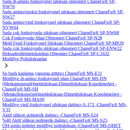
Suda di-amino fonksiyonel siloksan oligomeri ChangFu® SP-
NW76
Suda amino/epoksi fonksiyonel siloksan oligomeri ChangFu® SP-
NW27
Suda amino/vinil fonksiyonel siloksan oligomeri ChangFu® SP-
NVW64
Suda çok fonksiyonlu siloksan oligomeri ChangFu® SP-NW68
Çok Fonksiyonlu Silan Oligomeri ChangFu® SP-N28
Metil Fenil Fonksiyonel Siloksan Oligomeri ChangFu® SP-MP29
Suda çok fonksiyonlu siloksan oligomeri ChangFu® SP-ENW22
Heksadesiltrimetoksisilan Oligomer ChangFu® SP-C1632
Modifiye Polisiloksanlar
Su bazlı kaplama yapışma arttırıcı ChangFu® MS-E11
Modifiye di-amino fonksiyonel silan ChangFu® MS-DN
(Merkaptopropil)metilsiloksan-Dimetilsiloksan Kopolimerleri -
ChangFu® MS-SH
(Metakriloksipropil)metilsiloksan-Dimetilsiloksan Kopolimerleri -
ChangFu® MS-MA09
Modifiye vinil fonksiyonel siloksan dağıtıcı A-172 -ChangFu® MS-
V35
Aktif silikon polimerik dağıtıcı -ChangFu® MS-S24
%40 Aktif silikon polimerik dağıtıcı -ChangFu® MS-S25
OH-sonlu polieter modifiye polisiloksan -ChangFu® MS-OHET