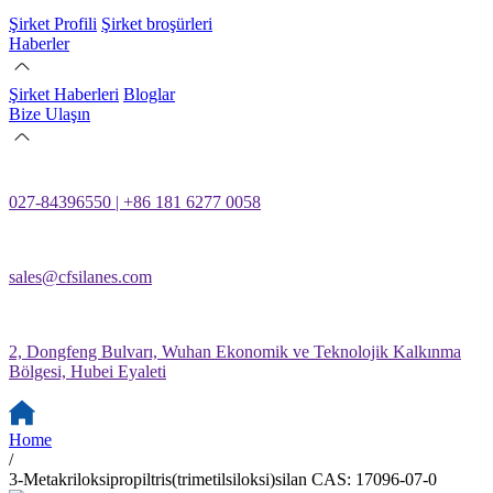
Şirket Profili
Şirket broşürleri
Haberler
Şirket Haberleri
Bloglar
Bize Ulaşın
027-84396550 | +86 181 6277 0058
sales@cfsilanes.com
2, Dongfeng Bulvarı, Wuhan Ekonomik ve Teknolojik Kalkınma
Bölgesi, Hubei Eyaleti
Home
/
3-Metakriloksipropiltris(trimetilsiloksi)silan CAS: 17096-07-0