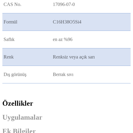
CAS No.
17096-07-0
Formül
C16H38O5Si4
Saflık
en az %96
Renk
Renksiz veya açık sarı
Dış görünüş
Berrak sıvı
Özellikler
Uygulamalar
Ek Bilgiler