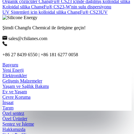
Organik çözücüler ChangFu® CS23 içinde dağılmış kolloidal silika
Koloidal silika ChangFu® CS23-W'nin sulu dispersiyonu
UV Sistemleri için kolloidal silika ChangFu® CS23UV
Şimdi Changfu Chemical ile iletişime geçin!
sales@cfsilanes.com
+86 27 8439 6550 | +86 181 6277 0058
Başvuru
Yeni Enerji
Elektronikler
Gelişmiş Malzemeler
Yaşam ve Sağlık Bakımı
Ev ve Yaşam
Çevre Koruma
İnşaat
Tarım
Özel sentez
Özel Ürünler
Sentez ve İşleme
Hakkımızda