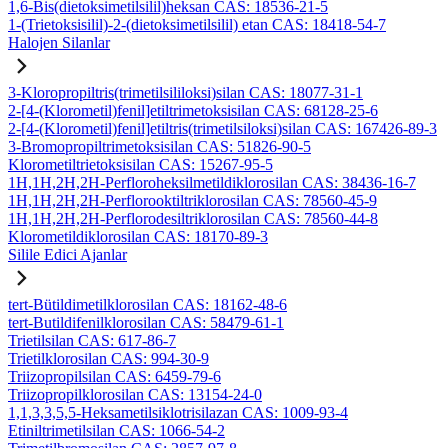
1,6-Bis(dietoksimetilsilil)heksan CAS: 18536-21-5
1-(Trietoksisilil)-2-(dietoksimetilsilil) etan CAS: 18418-54-7
Halojen Silanlar
3-Kloropropiltris(trimetilsililoksi)silan CAS: 18077-31-1
2-[4-(Klorometil)fenil]etiltrimetoksisilan CAS: 68128-25-6
2-[4-(Klorometil)fenil]etiltris(trimetilsiloksi)silan CAS: 167426-89-3
3-Bromopropiltrimetoksisilan CAS: 51826-90-5
Klorometiltrietoksisilan CAS: 15267-95-5
1H,1H,2H,2H-Perfloroheksilmetildiklorosilan CAS: 38436-16-7
1H,1H,2H,2H-Perflorooktiltriklorosilan CAS: 78560-45-9
1H,1H,2H,2H-Perflorodesiltriklorosilan CAS: 78560-44-8
Klorometildiklorosilan CAS: 18170-89-3
Silile Edici Ajanlar
tert-Bütildimetilklorosilan CAS: 18162-48-6
tert-Butildifenilklorosilan CAS: 58479-61-1
Trietilsilan CAS: 617-86-7
Trietilklorosilan CAS: 994-30-9
Triizopropilsilan CAS: 6459-79-6
Triizopropilklorosilan CAS: 13154-24-0
1,1,3,3,5,5-Heksametilsiklotrisilazan CAS: 1009-93-4
Etiniltrimetilsilan CAS: 1066-54-2