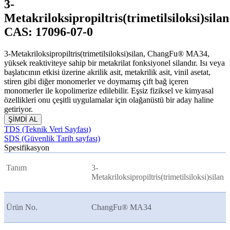
3-
Metakriloksipropiltris(trimetilsiloksi)silan
CAS: 17096-07-0
3-Metakriloksipropiltris(trimetilsiloksi)silan, ChangFu® MA34,
yüksek reaktiviteye sahip bir metakrilat fonksiyonel silandır. Isı veya
başlatıcının etkisi üzerine akrilik asit, metakrilik asit, vinil asetat,
stiren gibi diğer monomerler ve doymamış çift bağ içeren
monomerler ile kopolimerize edilebilir. Eşsiz fiziksel ve kimyasal
özellikleri onu çeşitli uygulamalar için olağanüstü bir aday haline
getiriyor.
ŞİMDİ AL
TDS (Teknik Veri Sayfası)
SDS (Güvenlik Tarih sayfası)
Spesifikasyon
Tanım
3-
Metakriloksipropiltris(trimetilsiloksi)silan
Ürün No.
ChangFu® MA34