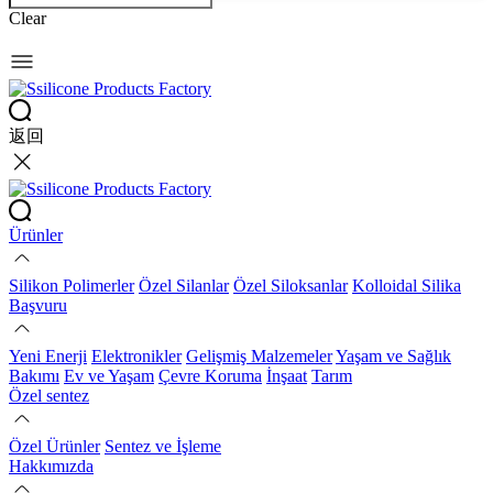
Clear
返回
Ürünler
Silikon Polimerler
Özel Silanlar
Özel Siloksanlar
Kolloidal Silika
Başvuru
Yeni Enerji
Elektronikler
Gelişmiş Malzemeler
Yaşam ve Sağlık
Bakımı
Ev ve Yaşam
Çevre Koruma
İnşaat
Tarım
Özel sentez
Özel Ürünler
Sentez ve İşleme
Hakkımızda