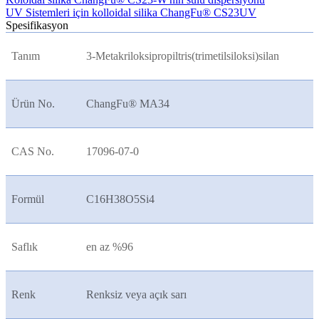
UV Sistemleri için kolloidal silika ChangFu® CS23UV
Spesifikasyon
Tanım
3-Metakriloksipropiltris(trimetilsiloksi)silan
Ürün No.
ChangFu® MA34
CAS No.
17096-07-0
Formül
C16H38O5Si4
Saflık
en az %96
Renk
Renksiz veya açık sarı