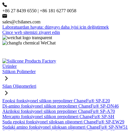
+86 27 8439 6550 | +86 181 6277 0058
sales@cfsilanes.com
Laboratuardan hayata: dünyayı daha iyisi için değiştirmek
Çince web sitemizi ziyaret edin
Ürünler
Silikon Polimerler
Silan Oligomerleri
Epoksi fonksiyonel silikon prepolimer ChangFu® SP-E20
Di-amino fonksiyonel silikon prepolimer ChangFu® SP-DN46
Akriloksi fonksiyonel silikon prepolimer ChangFu® SP-A70
Mercapto fonksiyonel silikon prepolimeri ChangFu® SP-SH
Suda epoksi fonksiyonel siloksan oligomeri ChangFu® SP-EW29
Sudaki amino fonksiyonel siloksan oligomeri ChangFu® SP-NW51