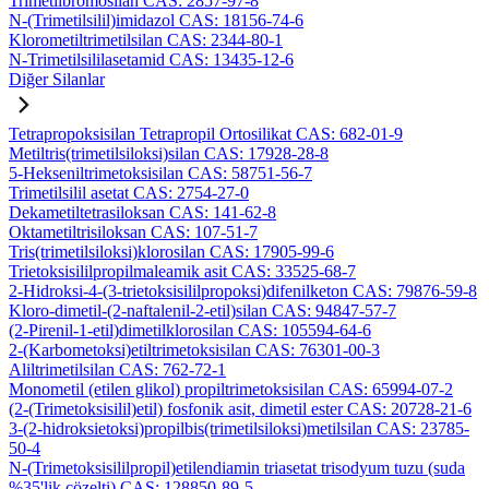
Trimetilbromosilan CAS: 2857-97-8
N-(Trimetilsilil)imidazol CAS: 18156-74-6
Klorometiltrimetilsilan CAS: 2344-80-1
N-Trimetilsililasetamid CAS: 13435-12-6
Diğer Silanlar
Tetrapropoksisilan Tetrapropil Ortosilikat CAS: 682-01-9
Metiltris(trimetilsiloksi)silan CAS: 17928-28-8
5-Hekseniltrimetoksisilan CAS: 58751-56-7
Trimetilsilil asetat CAS: 2754-27-0
Dekametiltetrasiloksan CAS: 141-62-8
Oktametiltrisiloksan CAS: 107-51-7
Tris(trimetilsiloksi)klorosilan CAS: 17905-99-6
Trietoksisililpropilmaleamik asit CAS: 33525-68-7
2-Hidroksi-4-(3-trietoksisililpropoksi)difenilketon CAS: 79876-59-8
Kloro-dimetil-(2-naftalenil-2-etil)silan CAS: 94847-57-7
(2-Pirenil-1-etil)dimetilklorosilan CAS: 105594-64-6
2-(Karbometoksi)etiltrimetoksisilan CAS: 76301-00-3
Aliltrimetilsilan CAS: 762-72-1
Monometil (etilen glikol) propiltrimetoksisilan CAS: 65994-07-2
(2-(Trimetoksisilil)etil) fosfonik asit, dimetil ester CAS: 20728-21-6
3-(2-hidroksietoksi)propilbis(trimetilsiloksi)metilsilan CAS: 23785-
50-4
N-(Trimetoksisililpropil)etilendiamin triasetat trisodyum tuzu (suda
%35'lik çözelti) CAS: 128850-89-5