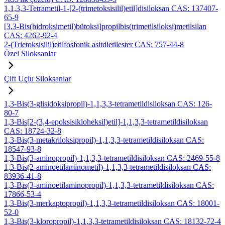
1,1,3,3-Tetrametil-1-[2-(trimetoksisilil)etil]disiloksan CAS: 137407-
65-9
[3,3-Bis(hidroksimetil)bütoksi]propilbis(trimetilsiloksi)metilsilan
CAS: 4262-92-4
2-(Trietoksisilil)etilfosfonik asitdietilester CAS: 757-44-8
Özel Siloksanlar
Çift Uçlu Siloksanlar
1,3-Bis(3-glisidoksipropil)-1,1,3,3-tetrametildisiloksan CAS: 126-
80-7
1,3-Bis[2-(3,4-epoksisikloheksil)etil]-1,1,3,3-tetrametildisiloksan
CAS: 18724-32-8
1,3-Bis(3-metakriloksipropil)-1,1,3,3-tetrametildisiloksan CAS:
18547-93-8
1,3-Bis(3-aminopropil)-1,1,3,3-tetrametildisiloksan CAS: 2469-55-8
1,3-Bis(2-aminoetilaminometil)-1,1,3,3-tetrametildisiloksan CAS:
83936-41-8
1,3-Bis(3-aminoetilaminopropil)-1,1,3,3-tetrametildisiloksan CAS:
17866-53-4
1,3-Bis(3-merkaptopropil)-1,1,3,3-tetrametildisiloksan CAS: 18001-
52-0
1,3-Bis(3-kloropropil)-1,1,3,3-tetrametildisiloksan CAS: 18132-72-4