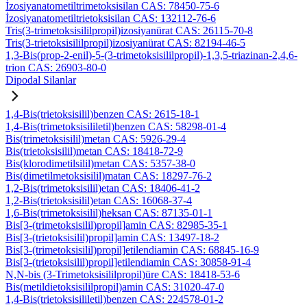
İzosiyanatometiltrimetoksisilan CAS: 78450-75-6
İzosiyanatometiltrietoksisilan CAS: 132112-76-6
Tris(3-trimetoksisililpropil)izosiyanürat CAS: 26115-70-8
Tris(3-trietoksisililpropil)izosiyanürat CAS: 82194-46-5
1,3-Bis(prop-2-enil)-5-(3-trimetoksisililpropil)-1,3,5-triazinan-2,4,6-
trion CAS: 26903-80-0
Dipodal Silanlar
1,4-Bis(trietoksisilil)benzen CAS: 2615-18-1
1,4-Bis(trimetoksisililetil)benzen CAS: 58298-01-4
Bis(trimetoksisilil)metan CAS: 5926-29-4
Bis(trietoksisilil)metan CAS: 18418-72-9
Bis(klorodimetilsilil)metan CAS: 5357-38-0
Bis(dimetilmetoksisilil)matan CAS: 18297-76-2
1,2-Bis(trimetoksisilil)etan CAS: 18406-41-2
1,2-Bis(trietoksisilil)etan CAS: 16068-37-4
1,6-Bis(trimetoksisilil)heksan CAS: 87135-01-1
Bis[3-(trimetoksisilil)propil]amin CAS: 82985-35-1
Bis[3-(trietoksisilil)propil]amin CAS: 13497-18-2
Bis[3-(trimetoksisilil)propil]etilendiamin CAS: 68845-16-9
Bis[3-(trietoksisilil)propil]etilendiamin CAS: 30858-91-4
N,N-bis (3-Trimetoksisililpropil)üre CAS: 18418-53-6
Bis(metildietoksisililpropil)amin CAS: 31020-47-0
1,4-Bis(trietoksisililetil)benzen CAS: 224578-01-2