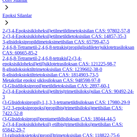
Özel Silanlar
Epoksi Silanlar
2-(3,4-Epoksisikloheksil)etilmetildimetoksisilan CAS: 97802-57-8
2-(3,4-Epoksisikloheksil)etilmetildietoksisilan CAS: 14857-35-3
3-glisidoksipropildimetoksimetilsilan CAS: 65799-47-5
2,4,6,8-Tetrametil-2,4,6,8-tetrakis(propilglisidileter)siklotetrasiloksan
CAS: 60665-85-2
2,4,6,8-Tetrametil-2,4,6,8-tetrakis[2-(3,4-
epoksisikloheksil)etil]siklotetrasiloksan CAS: 121225-98-7
8-glisidoksioktiltrimetoksisilan CAS: 1239602-38-0
8-glisidoksioktiltrietoksisilan CAS: 1814903-73-5
Metakrilat epoksi siklosiloksan CAS: 948598-97-8
(3-Glisidiloksipropil)metildietoksisilan CAS: 2897-60-1
2-(3,4-Epoksisikloheksil)etiltris(trimetilsiloksi)silan CAS: 90492-24-
3
(3-Glisidoksipropil)-1,1,3,3-tetrametildisiloksan CAS: 17980-29-9
3-(2,3-epoksipropoksi)propilbis(trimetilsiloksi)metilsilan CAS:
7422-52-8
(3-Glisidoksipropil)pentametildisiloksan CAS: 18044-44-5
2-(3,4-Epoksisikloheksil) etilbis(trimetilsiloksi)metilsilan CAS:
65842-29-7
[3-(glisidoksietoksi)propil]trimetoksisilan CAS: 118822-75-6