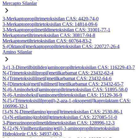
Mercapto Silanlar
3-Merkaptopropiltrimetoksisilan CAS: 4420-74-0
3-Merkaptopropiltrietoksisilan CAS: 14814-09-6
3-Merkaptopropilmetildimetoksisilan CAS: 31001-77-1
Merkaptometiltrimetoksisilan CAS: 30817-94-8
Merkaptometiltrietoksisilan CAS: 60764-83-2
S-(Oktanoil)merkaptopropiltrietoksisilan CAS: 220727-26-4
Amino Silanlar
3-(1,3-Dimetilbütiliden)aminopropiltrietoksisilan CAS: 116229-43-7
N-(Trimetoksisililpropil)metilkarbamat CAS: 23432-62-4
N-(Trimetoksisililmetil)metilkarbamat CAS: 23432-64-6
N-[Dimetoksi(metil)sililmetil]metilkarbamat CAS: 23432-65-7
N-(6-Aminoheksil)aminopropiltrimetoksisilan CAS: 51895-58-0
N-(6-Aminoheksil)aminometiltrietoksisilan CAS: 15129-36-9
N-[5-(Trimetoksisililpropil)-2-aza-1-oksopentil]kaprolaktam CAS:
106996-32-1
[3-(N,N-Dimetilamino)propil]trimetoksisilan CAS: 2530-86-1
(3-(N-etilamino)izobütil)trimetoksisilan CAS: 227085-51-0
3-Piperazinopropilmetildimetoksisilan CAS: 128996-12-3
N-[2-(N-Vinilbenzilamino)etil]-3-aminopropiltrimetoksisilan
Hidroklorür CAS: 34937-00-3