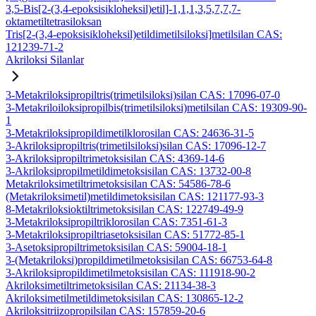
3,5-Bis[2-(3,4-epoksisikloheksil)etil]-1,1,1,3,5,7,7,7-
oktametiltetrasiloksan
Tris[2-(3,4-epoksisikloheksil)etildimetilsiloksi]metilsilan CAS:
121239-71-2
Akriloksi Silanlar
3-Metakriloksipropiltris(trimetilsiloksi)silan CAS: 17096-07-0
3-Metakriloiloksipropilbis(trimetilsiloksi)metilsilan CAS: 19309-90-
1
3-Metakriloksipropildimetilklorosilan CAS: 24636-31-5
3-Akriloksipropiltris(trimetilsiloksi)silan CAS: 17096-12-7
3-Akriloksipropiltrimetoksisilan CAS: 4369-14-6
3-Akriloksipropilmetildimetoksisilan CAS: 13732-00-8
Metakriloksimetiltrimetoksisilan CAS: 54586-78-6
(Metakriloksimetil)metildimetoksisilan CAS: 121177-93-3
8-Metakriloksioktiltrimetoksisilan CAS: 122749-49-9
3-Metakriloksipropiltriklorosilan CAS: 7351-61-3
3-Metakriloksipropiltriasetoksisilan CAS: 51772-85-1
3-Asetoksipropiltrimetoksisilan CAS: 59004-18-1
3-(Metakriloksi)propildimetilmetoksisilan CAS: 66753-64-8
3-Akriloksipropildimetilmetoksisilan CAS: 111918-90-2
Akriloksimetiltrimetoksisilan CAS: 21134-38-3
Akriloksimetilmetildimetoksisilan CAS: 130865-12-2
Akriloksitriizopropilsilan CAS: 157859-20-6