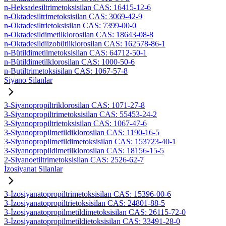
n-Heksadesiltrimetoksisilan CAS: 16415-12-6
n-Oktadesiltrimetoksisilan CAS: 3069-42-9
n-Oktadesiltrietoksisilan CAS: 7399-00-0
n-Oktadesildimetilklorosilan CAS: 18643-08-8
n-Oktadesildiizobütilklorosilan CAS: 162578-86-1
n-Bütildimetilmetoksisilan CAS: 64712-50-1
n-Bütildimetilklorosilan CAS: 1000-50-6
n-Butiltrimetoksisilan CAS: 1067-57-8
Siyano Silanlar
3-Siyanopropiltriklorosilan CAS: 1071-27-8
3-Siyanopropiltrimetoksisilan CAS: 55453-24-2
3-Siyanopropiltrietoksisilan CAS: 1067-47-6
3-Siyanopropilmetildiklorosilan CAS: 1190-16-5
3-Siyanopropilmetildimetoksisilan CAS: 153723-40-1
3-Siyanopropildimetilklorosilan CAS: 18156-15-5
2-Siyanoetiltrimetoksisilan CAS: 2526-62-7
İzosiyanat Silanlar
3-İzosiyanatopropiltrimetoksisilan CAS: 15396-00-6
3-İzosiyanatopropiltrietoksisilan CAS: 24801-88-5
3-İzosiyanatopropilmetildimetoksisilan CAS: 26115-72-0
3-İzosiyanatopropilmetildietoksisilan CAS: 33491-28-0