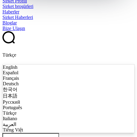
Şirket Profili
Şirket broşürleri
Haberler
Şirket Haberleri
Bloglar
Bize Ulaşın
Türkçe
English
Español
Français
Deutsch
한국어
日本語
Русский
Português
Türkçe
Italiano
العربية
Tiếng Việt