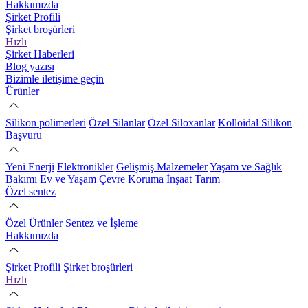
Hakkımızda
Şirket Profili
Şirket broşürleri
Hızlı
Şirket Haberleri
Blog yazısı
Bizimle iletişime geçin
Ürünler
Silikon polimerleri
Özel Silanlar
Özel Siloxanlar
Kolloidal Silikon
Başvuru
Yeni Enerji
Elektronikler
Gelişmiş Malzemeler
Yaşam ve Sağlık
Bakımı
Ev ve Yaşam
Çevre Koruma
İnşaat
Tarım
Özel sentez
Özel Ürünler
Sentez ve İşleme
Hakkımızda
Şirket Profili
Şirket broşürleri
Hızlı