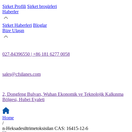
Şirket Profili
Şirket broşürleri
Haberler
Şirket Haberleri
Bloglar
Bize Ulaşın
027-84396550 | +86 181 6277 0058
sales@cfsilanes.com
2, Dongfeng Bulvarı, Wuhan Ekonomik ve Teknolojik Kalkınma
Bölgesi, Hubei Eyaleti
Home
/
n-Heksadesiltrimetoksisilan CAS: 16415-12-6