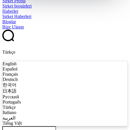
Şirket Profili
Şirket broşürleri
Haberler
Şirket Haberleri
Bloglar
Bize Ulaşın
Türkçe
English
Español
Français
Deutsch
한국어
日本語
Русский
Português
Türkçe
Italiano
العربية
Tiếng Việt