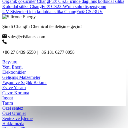
Organik çözücüler ChangFu® CS23 içinde dağılmış kolloidal silika
Koloidal silika ChangFu® CS23-W'nin sulu dispersiyonu
UV Sistemleri için kolloidal silika ChangFu® CS23UV
Şimdi Changfu Chemical ile iletişime geçin!
sales@cfsilanes.com
+86 27 8439 6550 | +86 181 6277 0058
Başvuru
Yeni Enerji
Elektronikler
Gelişmiş Malzemeler
Yaşam ve Sağlık Bakımı
Ev ve Yaşam
Çevre Koruma
İnşaat
Tarım
Özel sentez
Özel Ürünler
Sentez ve İşleme
Hakkımızda