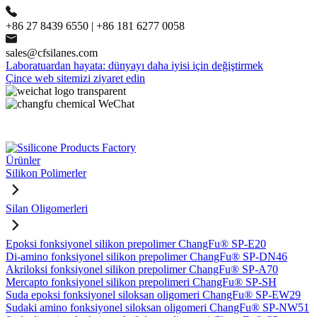
+86 27 8439 6550 | +86 181 6277 0058
sales@cfsilanes.com
Laboratuardan hayata: dünyayı daha iyisi için değiştirmek
Çince web sitemizi ziyaret edin
Ürünler
Silikon Polimerler
Silan Oligomerleri
Epoksi fonksiyonel silikon prepolimer ChangFu® SP-E20
Di-amino fonksiyonel silikon prepolimer ChangFu® SP-DN46
Akriloksi fonksiyonel silikon prepolimer ChangFu® SP-A70
Mercapto fonksiyonel silikon prepolimeri ChangFu® SP-SH
Suda epoksi fonksiyonel siloksan oligomeri ChangFu® SP-EW29
Sudaki amino fonksiyonel siloksan oligomeri ChangFu® SP-NW51