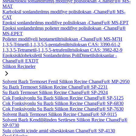
Metakriloksi sonlandırılmış modifiye polisiloksan -ChangFu® MS-
MAT
Karboksil sonlandırılmış modifiye polisiloksan -ChangFu® MS-
CAT
Epoksi sonlandırılmış modifiye polisiloksan -ChangFu® MS-EPT
Epoksi sonlandırılmış polieter modifiye polisiloksan -ChangFu®
MS-EPET
Polieter modifiyeli heptametiltrisiloksan -ChangFu® MS-M7H
1,3,5-Trimetil-1,1,3,5,5-pentafeniltrisiloksan CAS: 3390-61-2
1,3,3,5-Tetrametil-1,1,5,5-tetrafeniltrisiloksan CAS: 3982-82-9
Epoksisikloheksiletil Sonlandırılmış PoliDimetilsiloksanlar -
ChangFu® EXDT
Silikon Reçineler
Solvent Bazlı Termoset Fenil Silikon Reçine ChangFu® MP-2950
Su Bazlı Termoset Silikon Reçine ChangFu® SP-2231
Su Bazlı Termoset Silikon Reçine ChangFu® SP-2924
Çok Fonksiyonlu Su Bazlı Silikon Reçine ChangFu® SP-5125
Çok Fonksiyonlu Su Bazlı Silikon Reçine ChangFu® SP-6830
Çok Fonksiyonlu Su Bazlı Silikon Reçine ChangFu® SP-7630
Solvent Bazlı Termoset Silikon Reçine ChangFu® SP-9115
Solvent Bazlı Kendiliğinden Sertleşen Silikon Reçine ChangFu®
SP-9730
Sulu çözelti içinde amid silseskioksan ChangFu® SP-4130