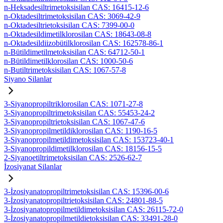
n-Heksadesiltrimetoksisilan CAS: 16415-12-6
n-Oktadesiltrimetoksisilan CAS: 3069-42-9
n-Oktadesiltrietoksisilan CAS: 7399-00-0
n-Oktadesildimetilklorosilan CAS: 18643-08-8
n-Oktadesildiizobütilklorosilan CAS: 162578-86-1
n-Bütildimetilmetoksisilan CAS: 64712-50-1
n-Bütildimetilklorosilan CAS: 1000-50-6
n-Butiltrimetoksisilan CAS: 1067-57-8
Siyano Silanlar
3-Siyanopropiltriklorosilan CAS: 1071-27-8
3-Siyanopropiltrimetoksisilan CAS: 55453-24-2
3-Siyanopropiltrietoksisilan CAS: 1067-47-6
3-Siyanopropilmetildiklorosilan CAS: 1190-16-5
3-Siyanopropilmetildimetoksisilan CAS: 153723-40-1
3-Siyanopropildimetilklorosilan CAS: 18156-15-5
2-Siyanoetiltrimetoksisilan CAS: 2526-62-7
İzosiyanat Silanlar
3-İzosiyanatopropiltrimetoksisilan CAS: 15396-00-6
3-İzosiyanatopropiltrietoksisilan CAS: 24801-88-5
3-İzosiyanatopropilmetildimetoksisilan CAS: 26115-72-0
3-İzosiyanatopropilmetildietoksisilan CAS: 33491-28-0