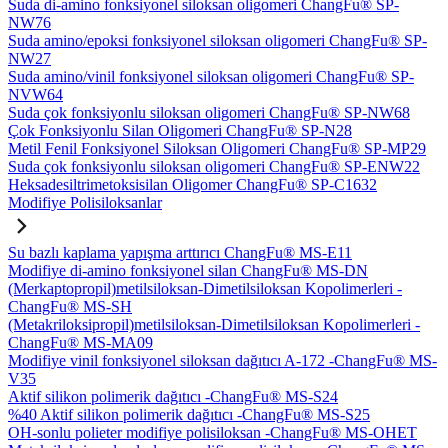
Suda di-amino fonksiyonel siloksan oligomeri ChangFu® SP-
NW76
Suda amino/epoksi fonksiyonel siloksan oligomeri ChangFu® SP-
NW27
Suda amino/vinil fonksiyonel siloksan oligomeri ChangFu® SP-
NVW64
Suda çok fonksiyonlu siloksan oligomeri ChangFu® SP-NW68
Çok Fonksiyonlu Silan Oligomeri ChangFu® SP-N28
Metil Fenil Fonksiyonel Siloksan Oligomeri ChangFu® SP-MP29
Suda çok fonksiyonlu siloksan oligomeri ChangFu® SP-ENW22
Heksadesiltrimetoksisilan Oligomer ChangFu® SP-C1632
Modifiye Polisiloksanlar
Su bazlı kaplama yapışma arttırıcı ChangFu® MS-E11
Modifiye di-amino fonksiyonel silan ChangFu® MS-DN
(Merkaptopropil)metilsiloksan-Dimetilsiloksan Kopolimerleri -
ChangFu® MS-SH
(Metakriloksipropil)metilsiloksan-Dimetilsiloksan Kopolimerleri -
ChangFu® MS-MA09
Modifiye vinil fonksiyonel siloksan dağıtıcı A-172 -ChangFu® MS-
V35
Aktif silikon polimerik dağıtıcı -ChangFu® MS-S24
%40 Aktif silikon polimerik dağıtıcı -ChangFu® MS-S25
OH-sonlu polieter modifiye polisiloksan -ChangFu® MS-OHET