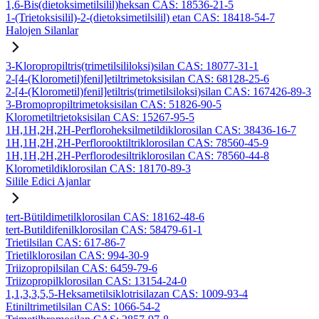
1,6-Bis(dietoksimetilsilil)heksan CAS: 18536-21-5
1-(Trietoksisilil)-2-(dietoksimetilsilil) etan CAS: 18418-54-7
Halojen Silanlar
3-Kloropropiltris(trimetilsililoksi)silan CAS: 18077-31-1
2-[4-(Klorometil)fenil]etiltrimetoksisilan CAS: 68128-25-6
2-[4-(Klorometil)fenil]etiltris(trimetilsiloksi)silan CAS: 167426-89-3
3-Bromopropiltrimetoksisilan CAS: 51826-90-5
Klorometiltrietoksisilan CAS: 15267-95-5
1H,1H,2H,2H-Perfloroheksilmetildiklorosilan CAS: 38436-16-7
1H,1H,2H,2H-Perflorooktiltriklorosilan CAS: 78560-45-9
1H,1H,2H,2H-Perflorodesiltriklorosilan CAS: 78560-44-8
Klorometildiklorosilan CAS: 18170-89-3
Silile Edici Ajanlar
tert-Bütildimetilklorosilan CAS: 18162-48-6
tert-Butildifenilklorosilan CAS: 58479-61-1
Trietilsilan CAS: 617-86-7
Trietilklorosilan CAS: 994-30-9
Triizopropilsilan CAS: 6459-79-6
Triizopropilklorosilan CAS: 13154-24-0
1,1,3,3,5,5-Heksametilsiklotrisilazan CAS: 1009-93-4
Etiniltrimetilsilan CAS: 1066-54-2