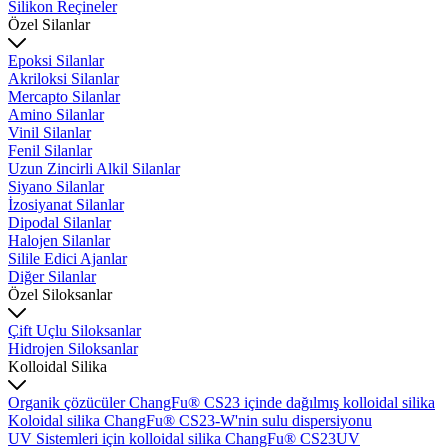
Silikon Reçineler
Özel Silanlar
Epoksi Silanlar
Akriloksi Silanlar
Mercapto Silanlar
Amino Silanlar
Vinil Silanlar
Fenil Silanlar
Uzun Zincirli Alkil Silanlar
Siyano Silanlar
İzosiyanat Silanlar
Dipodal Silanlar
Halojen Silanlar
Silile Edici Ajanlar
Diğer Silanlar
Özel Siloksanlar
Çift Uçlu Siloksanlar
Hidrojen Siloksanlar
Kolloidal Silika
Organik çözücüler ChangFu® CS23 içinde dağılmış kolloidal silika
Koloidal silika ChangFu® CS23-W'nin sulu dispersiyonu
UV Sistemleri için kolloidal silika ChangFu® CS23UV