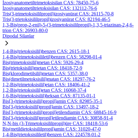
İzosiyanatometiltrimetoksisilan CAS: 78450-75-6
İzosiyanatometiltrietoksisilan CAS: 132112-76-6
Tris(3-trimetoksisililpropil)izosiyanürat CAS: 26115-70-8
Tris(3-trietoksisililpropil)izosiyanürat CAS: 82194-46-5
1,3-Bis(prop-2-enil)-5-(3-trimetoksisililpropil)-1,3,5-triazinan-2,4,6-
trion CAS: 26903-80-0
Dipodal Silanlar
1,4-Bis(trietoksisilil)benzen CAS: 2615-18-1
1,4-Bis(trimetoksisililetil)benzen CAS: 58298-01-4
Bis(trimetoksisilil)metan CAS: 5926-29-4
Bis(trietoksisilil)metan CAS: 18418-72-9
Bis(klorodimetilsilil)metan CAS: 5357-38-0
Bis(dimetilmetoksisilil)matan CAS: 18297-76-2
1,2-Bis(trimetoksisilil)etan CAS: 18406-41-2
1,2-Bis(trietoksisilil)etan CAS: 16068-37-4
1,6-Bis(trimetoksisilil)heksan CAS: 87135-01-1
Bis[3-(trimetoksisilil)propil]amin CAS: 82985-35-1
Bis[3-(trietoksisilil)propil]amin CAS: 13497-18-2
Bis[3-(trimetoksisilil)propil]etilendiamin CAS: 68845-16-9
Bis[3-(trietoksisilil)propil]etilendiamin CAS: 30858-91-4
N,N-bis (3-Trimetoksisililpropil)üre CAS: 18418-53-6
Bis(metildietoksisililpropil)amin CAS: 31020-47-0
1,4-Bis(trietoksisililetil)benzen CAS: 224578-01-2