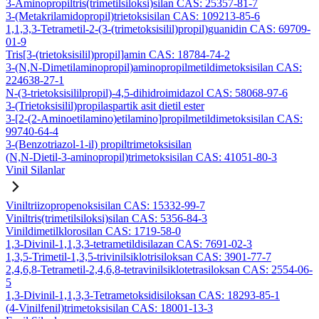
3-Aminopropiltris(trimetilsiloksi)silan CAS: 25357-81-7
3-(Metakrilamidopropil)trietoksisilan CAS: 109213-85-6
1,1,3,3-Tetrametil-2-(3-(trimetoksisilil)propil)guanidin CAS: 69709-
01-9
Tris[3-(trietoksisilil)propil]amin CAS: 18784-74-2
3-(N,N-Dimetilaminopropil)aminopropilmetildimetoksisilan CAS:
224638-27-1
N-(3-trietoksisililpropil)-4,5-dihidroimidazol CAS: 58068-97-6
3-(Trietoksisilil)propilaspartik asit dietil ester
3-[2-(2-Aminoetilamino)etilamino]propilmetildimetoksisilan CAS:
99740-64-4
3-(Benzotriazol-1-il) propiltrimetoksisilan
(N,N-Dietil-3-aminopropil)trimetoksisilan CAS: 41051-80-3
Vinil Silanlar
Viniltriizopropenoksisilan CAS: 15332-99-7
Viniltris(trimetilsiloksi)silan CAS: 5356-84-3
Vinildimetilklorosilan CAS: 1719-58-0
1,3-Divinil-1,1,3,3-tetrametildisilazan CAS: 7691-02-3
1,3,5-Trimetil-1,3,5-trivinilsiklotrisiloksan CAS: 3901-77-7
2,4,6,8-Tetrametil-2,4,6,8-tetravinilsiklotetrasiloksan CAS: 2554-06-
5
1,3-Divinil-1,1,3,3-Tetrametoksidisiloksan CAS: 18293-85-1
(4-Vinilfenil)trimetoksisilan CAS: 18001-13-3