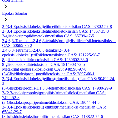
Özel Silanlar
Epoksi Silanlar
2-(3,4-Epoksisikloheksil)etilmetildimetoksisilan CAS: 97802-57-8
2-(3,4-Epoksisikloheksil)etilmetildietoksisilan CAS: 14857-35-3
3-glisidoksipropildimetoksimetilsilan CAS: 65799-47-5
2,4,6,8-Tetrametil-2,4,6,8-tetrakis(propilglisidileter)siklotetrasiloksan
CAS: 60665-85-2
2,4,6,8-Tetrametil-2,4,6,8-tetrakis[2-(3,4-
epoksisikloheksil)etil]siklotetrasiloksan CAS: 121225-98-7
8-glisidoksioktiltrimetoksisilan CAS: 1239602-38-0
8-glisidoksioktiltrietoksisilan CAS: 1814903-73-5
Metakrilat epoksi siklosiloksan CAS: 948598-97-8
(3-Glisidiloksipropil)metildietoksisilan CAS: 2897-60-1
2-(3,4-Epoksisikloheksil)etiltris(trimetilsiloksi)silan CAS: 90492-24-
3
(3-Glisidoksipropil)-1,1,3,3-tetrametildisiloksan CAS: 17980-29-9
3-(2,3-epoksipropoksi)propilbis(trimetilsiloksi)metilsilan CAS:
7422-52-8
(3-Glisidoksipropil)pentametildisiloksan CAS: 18044-44-5
2-(3,4-Epoksisikloheksil) etilbis(trimetilsiloksi)metilsilan CAS:
65842-29-7
[3-(glisidoksietoksi)propil]trimetoksisilan CAS: 118822-75-6