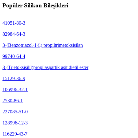
Popüler Silikon Bileşikleri
41051-80-3
82984-64-3
3-(Benzotriazol-1-il) propiltrimetoksisilan
99740-64-4
3-(Trietoksisilil)propilaspartik asit dietil ester
15129-36-9
106996-32-1
2530-86-1
227085-51-0
128996-12-3
116229-43-7