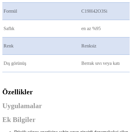
Formül
C19H42O3Si
Saflık
en az %95
Renk
Renksiz
Dış görünüş
Berrak sıvı veya katı
Özellikler
Uygulamalar
Ek Bilgiler