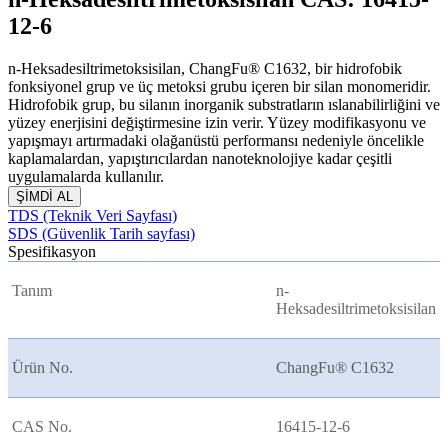
12-6
n-Heksadesiltrimetoksisilan, ChangFu® C1632, bir hidrofobik
fonksiyonel grup ve üç metoksi grubu içeren bir silan monomeridir.
Hidrofobik grup, bu silanın inorganik substratların ıslanabilirliğini ve
yüzey enerjisini değiştirmesine izin verir. Yüzey modifikasyonu ve
yapışmayı artırmadaki olağanüstü performansı nedeniyle öncelikle
kaplamalardan, yapıştırıcılardan nanoteknolojiye kadar çeşitli
uygulamalarda kullanılır.
ŞİMDİ AL
TDS (Teknik Veri Sayfası)
SDS (Güvenlik Tarih sayfası)
Spesifikasyon
Tanım
n-
Heksadesiltrimetoksisilan
Ürün No.
ChangFu® C1632
CAS No.
16415-12-6