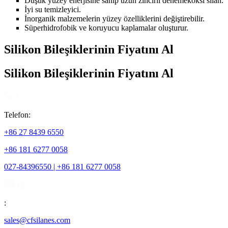
Düşük yüzey enerjisine sahip uzun zincirli denemekoksi silan.
İyi su temizleyici.
İnorganik malzemelerin yüzey özelliklerini değiştirebilir.
Süperhidrofobik ve koruyucu kaplamalar oluşturur.
Silikon Bileşiklerinin Fiyatını Al
Silikon Bileşiklerinin Fiyatını Al
Telefon:
+86 27 8439 6550
+86 181 6277 0058
027-84396550 | +86 181 6277 0058
:
sales@cfsilanes.com