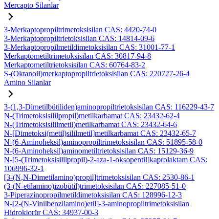
Mercapto Silanlar
3-Merkaptopropiltrimetoksisilan CAS: 4420-74-0
3-Merkaptopropiltrietoksisilan CAS: 14814-09-6
3-Merkaptopropilmetildimetoksisilan CAS: 31001-77-1
Merkaptometiltrimetoksisilan CAS: 30817-94-8
Merkaptometiltrietoksisilan CAS: 60764-83-2
S-(Oktanoil)merkaptopropiltrietoksisilan CAS: 220727-26-4
Amino Silanlar
3-(1,3-Dimetilbütiliden)aminopropiltrietoksisilan CAS: 116229-43-7
N-(Trimetoksisililpropil)metilkarbamat CAS: 23432-62-4
N-(Trimetoksisililmetil)metilkarbamat CAS: 23432-64-6
N-[Dimetoksi(metil)sililmetil]metilkarbamat CAS: 23432-65-7
N-(6-Aminoheksil)aminopropiltrimetoksisilan CAS: 51895-58-0
N-(6-Aminoheksil)aminometiltrietoksisilan CAS: 15129-36-9
N-[5-(Trimetoksisililpropil)-2-aza-1-oksopentil]kaprolaktam CAS:
106996-32-1
[3-(N,N-Dimetilamino)propil]trimetoksisilan CAS: 2530-86-1
(3-(N-etilamino)izobütil)trimetoksisilan CAS: 227085-51-0
3-Piperazinopropilmetildimetoksisilan CAS: 128996-12-3
N-[2-(N-Vinilbenzilamino)etil]-3-aminopropiltrimetoksisilan
Hidroklorür CAS: 34937-00-3