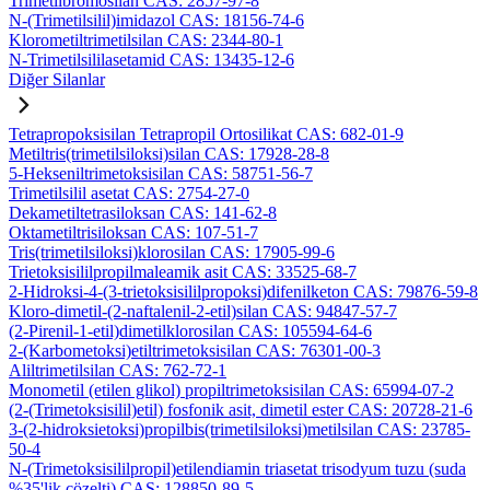
Trimetilbromosilan CAS: 2857-97-8
N-(Trimetilsilil)imidazol CAS: 18156-74-6
Klorometiltrimetilsilan CAS: 2344-80-1
N-Trimetilsililasetamid CAS: 13435-12-6
Diğer Silanlar
Tetrapropoksisilan Tetrapropil Ortosilikat CAS: 682-01-9
Metiltris(trimetilsiloksi)silan CAS: 17928-28-8
5-Hekseniltrimetoksisilan CAS: 58751-56-7
Trimetilsilil asetat CAS: 2754-27-0
Dekametiltetrasiloksan CAS: 141-62-8
Oktametiltrisiloksan CAS: 107-51-7
Tris(trimetilsiloksi)klorosilan CAS: 17905-99-6
Trietoksisililpropilmaleamik asit CAS: 33525-68-7
2-Hidroksi-4-(3-trietoksisililpropoksi)difenilketon CAS: 79876-59-8
Kloro-dimetil-(2-naftalenil-2-etil)silan CAS: 94847-57-7
(2-Pirenil-1-etil)dimetilklorosilan CAS: 105594-64-6
2-(Karbometoksi)etiltrimetoksisilan CAS: 76301-00-3
Aliltrimetilsilan CAS: 762-72-1
Monometil (etilen glikol) propiltrimetoksisilan CAS: 65994-07-2
(2-(Trimetoksisilil)etil) fosfonik asit, dimetil ester CAS: 20728-21-6
3-(2-hidroksietoksi)propilbis(trimetilsiloksi)metilsilan CAS: 23785-
50-4
N-(Trimetoksisililpropil)etilendiamin triasetat trisodyum tuzu (suda
%35'lik çözelti) CAS: 128850-89-5