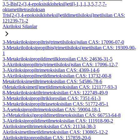
3,5-Bis[2-(3,4-epoksisikloheksil)etil]-1,1,1,3,5,7,7,7-
oktametiltetrasiloksan
Tris[2-(3,4-epoksisikloheksil)etildimetilsiloksi]metilsilan CAS:
121239-71-2
Akriloksi Silanlar
3-Metakriloksipropiltris(trimetilsiloksi)silan CAS: 17096-07-0
3-Metakriloiloksipropilbis(trimetilsiloksi)metilsilan CAS: 19309-90-
1
3-Metakriloksipropildimetilklorosilan CAS: 24636-31-5
3-Akriloksipropiltris(trimetilsiloksi)silan CAS: 17096-12-7
3-Akriloksipropiltrimetoksisilan CAS: 4369-14-6
3-Akriloksipropilmetildimetoksisilan CAS: 13732-00-8
Metakriloksimetiltrimetoksisilan CAS: 54586-78-6
(Metakriloksimetil)metildimetoksisilan CAS: 121177-93-3
8-Metakriloksioktiltrimetoksisilan CAS: 122749-49-9
3-Metakriloksipropiltriklorosilan CAS: 7351-61-3
3-Metakriloksipropiltriasetoksisilan CAS: 51772-85-1
3-Asetoksipropiltrimetoksisilan CAS: 59004-18-1
3-(Metakriloksi)propildimetilmetoksisilan CAS: 66753-64-8
3-Akriloksipropildimetilmetoksisilan CAS: 111918-90-2
Akriloksimetiltrimetoksisilan CAS: 21134-38-3
Akriloksimetilmetildimetoksisilan CAS: 130865-12-2
Akriloksitriizopropilsilan CAS: 157859-20-6