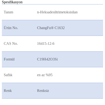
Spesifikasyon
Tanım
n-Heksadesiltrimetoksisilan
Ürün No.
ChangFu® C1632
CAS No.
16415-12-6
Formül
C19H42O3Si
Saflık
en az %95
Renk
Renksiz