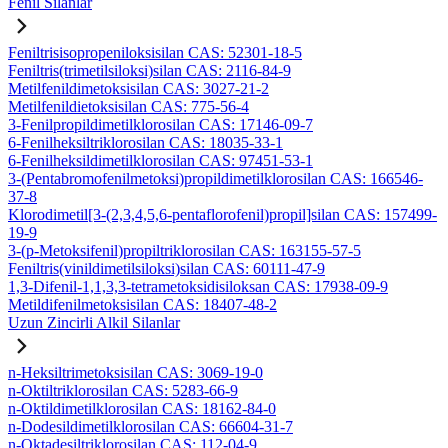
Fenil Silanlar
Feniltrisisopropeniloksisilan CAS: 52301-18-5
Feniltris(trimetilsiloksi)silan CAS: 2116-84-9
Metilfenildimetoksisilan CAS: 3027-21-2
Metilfenildietoksisilan CAS: 775-56-4
3-Fenilpropildimetilklorosilan CAS: 17146-09-7
6-Fenilheksiltriklorosilan CAS: 18035-33-1
6-Fenilheksildimetilklorosilan CAS: 97451-53-1
3-(Pentabromofenilmetoksi)propildimetilklorosilan CAS: 166546-
37-8
Klorodimetil[3-(2,3,4,5,6-pentaflorofenil)propil]silan CAS: 157499-
19-9
3-(p-Metoksifenil)propiltriklorosilan CAS: 163155-57-5
Feniltris(vinildimetilsiloksi)silan CAS: 60111-47-9
1,3-Difenil-1,1,3,3-tetrametoksidisiloksan CAS: 17938-09-9
Metildifenilmetoksisilan CAS: 18407-48-2
Uzun Zincirli Alkil Silanlar
n-Heksiltrimetoksisilan CAS: 3069-19-0
n-Oktiltriklorosilan CAS: 5283-66-9
n-Oktildimetilklorosilan CAS: 18162-84-0
n-Dodesildimetilklorosilan CAS: 66604-31-7
n-Oktadesiltriklorosilan CAS: 112-04-9