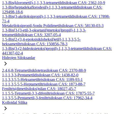
1,3-Bis(klorometil)-1,1,3,3-tetrametildisiloksan CAS: 2362-10-9
1,3-Bis(heptadekaflorodesil)-1,1,3,3-tetrametildisiloksan CAS:
129498-18-6
1,3-Bis(3-akriloksipropil)-1,1,3,3-tetrametildisiloksan CAS: 17898-
71-4
Metakriloksipropil-Sonlu Polidimetilsiloksan CAS: 58130-03-3
1,3-Bis[3-[3-etil-3-oksetanil)metoksi]propil]-1,1,3,3-
tetrametildisiloksan CAS: 3207-05-4
1,5-Bis[2-(3,4-epoksisikloheksil)etil]-1,1,3,3,5,5-
heksametiltrisiloksan CAS: 150856-78-3
1,3-Bis(3-(2-hidroksietoksi)propil)-1,1,3,3-tetrametildisiloksan CAS:
441307-02-4
Hidrojen Siloksanlar
2,4,6,8-Tetrametilsiklotetrasiloksan CAS: 2370-88-9
1,1,1,3,3-Pentametildisiloksan CAS: 1438-82-0
1,1,3,3,5,5-Heksametiltrisiloksan CAS: 1189-93-1
1,1,1,3,5,5,5-Heptametiltrisiloksan CAS: 1873-88-7
Feniltris(dimetilsiloksi)silan CAS: 18027-45-7
1,1,5,5-Tetrametil-3,3-difeniltrisiloksan CAS: 17875-55-7
1,1,3,5,5-Pentametil-3-feniltrisiloksan CAS: 17962-34-4
Kolloidal Silika