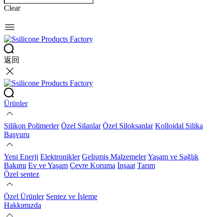
Clear
返回
Ürünler
Silikon Polimerler
Özel Silanlar
Özel Siloksanlar
Kolloidal Silika
Başvuru
Yeni Enerji
Elektronikler
Gelişmiş Malzemeler
Yaşam ve Sağlık
Bakımı
Ev ve Yaşam
Çevre Koruma
İnşaat
Tarım
Özel sentez
Özel Ürünler
Sentez ve İşleme
Hakkımızda