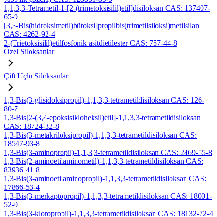
1,1,3,3-Tetrametil-1-[2-(trimetoksisilil)etil]disiloksan CAS: 137407-
65-9
[3,3-Bis(hidroksimetil)bütoksi]propilbis(trimetilsiloksi)metilsilan
CAS: 4262-92-4
2-(Trietoksisilil)etilfosfonik asitdietilester CAS: 757-44-8
Özel Siloksanlar
Çift Uçlu Siloksanlar
1,3-Bis(3-glisidoksipropil)-1,1,3,3-tetrametildisiloksan CAS: 126-
80-7
1,3-Bis[2-(3,4-epoksisikloheksil)etil]-1,1,3,3-tetrametildisiloksan
CAS: 18724-32-8
1,3-Bis(3-metakriloksipropil)-1,1,3,3-tetrametildisiloksan CAS:
18547-93-8
1,3-Bis(3-aminopropil)-1,1,3,3-tetrametildisiloksan CAS: 2469-55-8
1,3-Bis(2-aminoetilaminometil)-1,1,3,3-tetrametildisiloksan CAS:
83936-41-8
1,3-Bis(3-aminoetilaminopropil)-1,1,3,3-tetrametildisiloksan CAS:
17866-53-4
1,3-Bis(3-merkaptopropil)-1,1,3,3-tetrametildisiloksan CAS: 18001-
52-0
1,3-Bis(3-kloropropil)-1,1,3,3-tetrametildisiloksan CAS: 18132-72-4