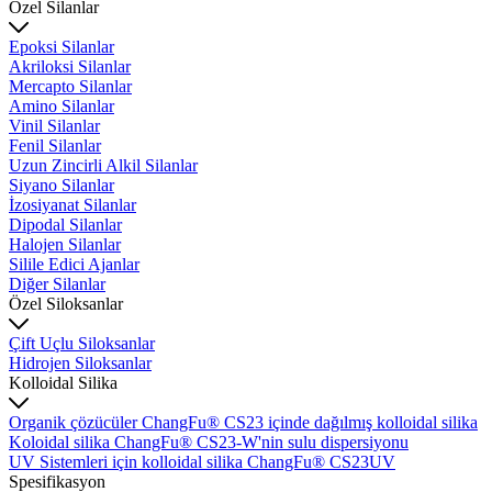
Özel Silanlar
Epoksi Silanlar
Akriloksi Silanlar
Mercapto Silanlar
Amino Silanlar
Vinil Silanlar
Fenil Silanlar
Uzun Zincirli Alkil Silanlar
Siyano Silanlar
İzosiyanat Silanlar
Dipodal Silanlar
Halojen Silanlar
Silile Edici Ajanlar
Diğer Silanlar
Özel Siloksanlar
Çift Uçlu Siloksanlar
Hidrojen Siloksanlar
Kolloidal Silika
Organik çözücüler ChangFu® CS23 içinde dağılmış kolloidal silika
Koloidal silika ChangFu® CS23-W'nin sulu dispersiyonu
UV Sistemleri için kolloidal silika ChangFu® CS23UV
Spesifikasyon