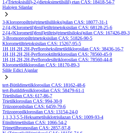
1-(Trietoksisilil)-2-(dietoksimetilsilil) etan CAS: 18418-54-7
Halojen Silanlar
3-Kloropropiltris(trimetilsililoksi)silan CAS: 18077-31-1
2-[4-(Klorometil)fenil]etiltrimetoksisilan CAS: 68128-25-6
2-[4-(Klorometil)fenil]etiltris(trimetilsiloksi)silan CAS: 167426-89-3
3-Bromopropiltrimetoksisilan CAS: 51826-90-5
Klorometiltrietoksisilan CAS: 15267-95-5
1H,1H,2H,2H-Perfloroheksilmetildiklorosilan CAS: 38436-16-7
1H,1H,2H,2H-Perflorooktiltriklorosilan CAS: 78560-45-9
1H,1H,2H,2H-Perflorodesiltriklorosilan CAS: 78560-44-8
Klorometildiklorosilan CAS: 18170-89-3
Silile Edici Ajanlar
tert-Bütildimetilklorosilan CAS: 18162-48-6
tert-Butildifenilklorosilan CAS: 58479-61-1
Trietilsilan CAS: 617-86-7
Trietilklorosilan CAS: 994-30-9
Triizopropilsilan CAS: 6459-79-6
Triizopropilklorosilan CAS: 13154-24-0
1,1,3,3,5,5-Heksametilsiklotrisilazan CAS: 1009-93-4
Etiniltrimetilsilan CAS: 1066-54-2
Trimetilbromosilan CAS: 2857-97-8