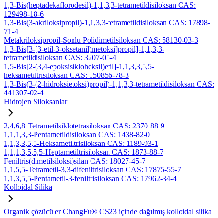
1,3-Bis(heptadekaflorodesil)-1,1,3,3-tetrametildisiloksan CAS:
129498-18-6
1,3-Bis(3-akriloksipropil)-1,1,3,3-tetrametildisiloksan CAS: 17898-
71-4
Metakriloksipropil-Sonlu Polidimetilsiloksan CAS: 58130-03-3
1,3-Bis[3-[3-etil-3-oksetanil)metoksi]propil]-1,1,3,3-
tetrametildisiloksan CAS: 3207-05-4
1,5-Bis[2-(3,4-epoksisikloheksil)etil]-1,1,3,3,5,5-
heksametiltrisiloksan CAS: 150856-78-3
1,3-Bis(3-(2-hidroksietoksi)propil)-1,1,3,3-tetrametildisiloksan CAS:
441307-02-4
Hidrojen Siloksanlar
2,4,6,8-Tetrametilsiklotetrasiloksan CAS: 2370-88-9
1,1,1,3,3-Pentametildisiloksan CAS: 1438-82-0
1,1,3,3,5,5-Heksametiltrisiloksan CAS: 1189-93-1
1,1,1,3,5,5,5-Heptametiltrisiloksan CAS: 1873-88-7
Feniltris(dimetilsiloksi)silan CAS: 18027-45-7
1,1,5,5-Tetrametil-3,3-difeniltrisiloksan CAS: 17875-55-7
1,1,3,5,5-Pentametil-3-feniltrisiloksan CAS: 17962-34-4
Kolloidal Silika
Organik çözücüler ChangFu® CS23 içinde dağılmış kolloidal silika