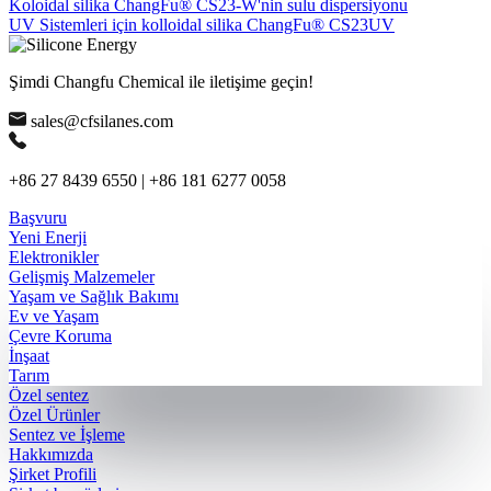
Koloidal silika ChangFu® CS23-W'nin sulu dispersiyonu
UV Sistemleri için kolloidal silika ChangFu® CS23UV
Şimdi Changfu Chemical ile iletişime geçin!
sales@cfsilanes.com
+86 27 8439 6550 | +86 181 6277 0058
Başvuru
Yeni Enerji
Elektronikler
Gelişmiş Malzemeler
Yaşam ve Sağlık Bakımı
Ev ve Yaşam
Çevre Koruma
İnşaat
Tarım
Özel sentez
Özel Ürünler
Sentez ve İşleme
Hakkımızda
Şirket Profili