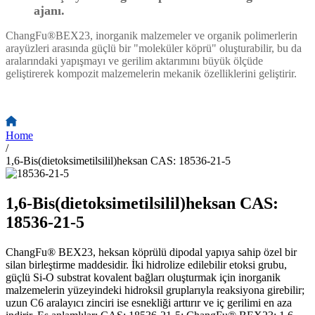
ajanı.
ChangFu®BEX23, inorganik malzemeler ve organik polimerlerin
arayüzleri arasında güçlü bir "moleküler köprü" oluşturabilir, bu da
aralarındaki yapışmayı ve gerilim aktarımını büyük ölçüde
geliştirerek kompozit malzemelerin mekanik özelliklerini geliştirir.
Home
/
1,6-Bis(dietoksimetilsilil)heksan CAS: 18536-21-5
1,6-Bis(dietoksimetilsilil)heksan CAS:
18536-21-5
ChangFu® BEX23, heksan köprülü dipodal yapıya sahip özel bir
silan birleştirme maddesidir. İki hidrolize edilebilir etoksi grubu,
güçlü Si-O substrat kovalent bağları oluşturmak için inorganik
malzemelerin yüzeyindeki hidroksil gruplarıyla reaksiyona girebilir;
uzun C6 aralayıcı zinciri ise esnekliği arttırır ve iç gerilimi en aza