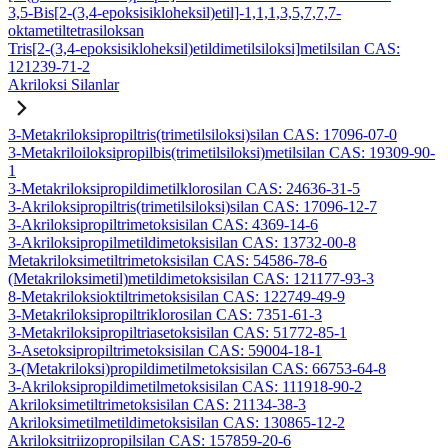
3,5-Bis[2-(3,4-epoksisikloheksil)etil]-1,1,1,3,5,7,7,7-
oktametiltetrasiloksan
Tris[2-(3,4-epoksisikloheksil)etildimetilsiloksi]metilsilan CAS:
121239-71-2
Akriloksi Silanlar
3-Metakriloksipropiltris(trimetilsiloksi)silan CAS: 17096-07-0
3-Metakriloiloksipropilbis(trimetilsiloksi)metilsilan CAS: 19309-90-
1
3-Metakriloksipropildimetilklorosilan CAS: 24636-31-5
3-Akriloksipropiltris(trimetilsiloksi)silan CAS: 17096-12-7
3-Akriloksipropiltrimetoksisilan CAS: 4369-14-6
3-Akriloksipropilmetildimetoksisilan CAS: 13732-00-8
Metakriloksimetiltrimetoksisilan CAS: 54586-78-6
(Metakriloksimetil)metildimetoksisilan CAS: 121177-93-3
8-Metakriloksioktiltrimetoksisilan CAS: 122749-49-9
3-Metakriloksipropiltriklorosilan CAS: 7351-61-3
3-Metakriloksipropiltriasetoksisilan CAS: 51772-85-1
3-Asetoksipropiltrimetoksisilan CAS: 59004-18-1
3-(Metakriloksi)propildimetilmetoksisilan CAS: 66753-64-8
3-Akriloksipropildimetilmetoksisilan CAS: 111918-90-2
Akriloksimetiltrimetoksisilan CAS: 21134-38-3
Akriloksimetilmetildimetoksisilan CAS: 130865-12-2
Akriloksitriizopropilsilan CAS: 157859-20-6