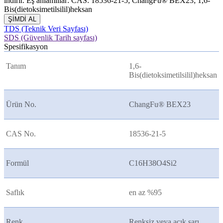
indirir. Eş anlamlılar: CAS: 18536-21-5; ChangFu® BEX23; 1,6-
Bis(dietoksimetilsilil)heksan
ŞİMDİ AL
TDS (Teknik Veri Sayfası)
SDS (Güvenlik Tarih sayfası)
Spesifikasyon
Tanım
1,6-
Bis(dietoksimetilsilil)heksan
Ürün No.
ChangFu® BEX23
CAS No.
18536-21-5
Formül
C16H38O4Si2
Saflık
en az %95
Renk
Renksiz veya açık sarı