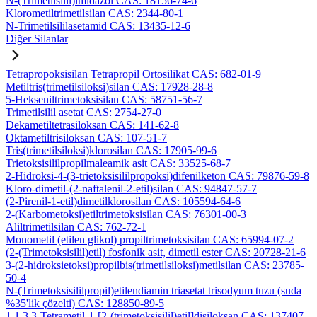
N-(Trimetilsilil)imidazol CAS: 18156-74-6
Klorometiltrimetilsilan CAS: 2344-80-1
N-Trimetilsililasetamid CAS: 13435-12-6
Diğer Silanlar
Tetrapropoksisilan Tetrapropil Ortosilikat CAS: 682-01-9
Metiltris(trimetilsiloksi)silan CAS: 17928-28-8
5-Hekseniltrimetoksisilan CAS: 58751-56-7
Trimetilsilil asetat CAS: 2754-27-0
Dekametiltetrasiloksan CAS: 141-62-8
Oktametiltrisiloksan CAS: 107-51-7
Tris(trimetilsiloksi)klorosilan CAS: 17905-99-6
Trietoksisililpropilmaleamik asit CAS: 33525-68-7
2-Hidroksi-4-(3-trietoksisililpropoksi)difenilketon CAS: 79876-59-8
Kloro-dimetil-(2-naftalenil-2-etil)silan CAS: 94847-57-7
(2-Pirenil-1-etil)dimetilklorosilan CAS: 105594-64-6
2-(Karbometoksi)etiltrimetoksisilan CAS: 76301-00-3
Aliltrimetilsilan CAS: 762-72-1
Monometil (etilen glikol) propiltrimetoksisilan CAS: 65994-07-2
(2-(Trimetoksisilil)etil) fosfonik asit, dimetil ester CAS: 20728-21-6
3-(2-hidroksietoksi)propilbis(trimetilsiloksi)metilsilan CAS: 23785-
50-4
N-(Trimetoksisililpropil)etilendiamin triasetat trisodyum tuzu (suda
%35'lik çözelti) CAS: 128850-89-5
1,1,3,3-Tetrametil-1-[2-(trimetoksisilil)etil]disiloksan CAS: 137407-