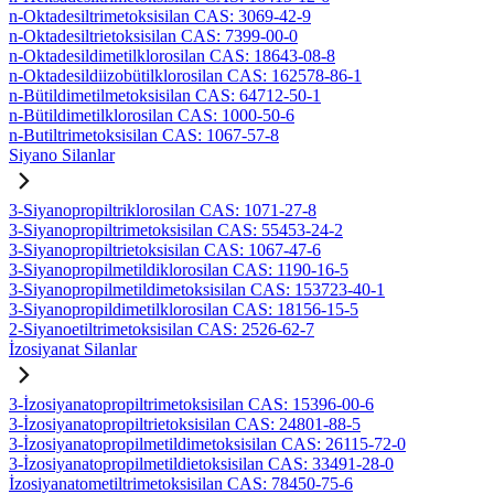
n-Oktadesiltrimetoksisilan CAS: 3069-42-9
n-Oktadesiltrietoksisilan CAS: 7399-00-0
n-Oktadesildimetilklorosilan CAS: 18643-08-8
n-Oktadesildiizobütilklorosilan CAS: 162578-86-1
n-Bütildimetilmetoksisilan CAS: 64712-50-1
n-Bütildimetilklorosilan CAS: 1000-50-6
n-Butiltrimetoksisilan CAS: 1067-57-8
Siyano Silanlar
3-Siyanopropiltriklorosilan CAS: 1071-27-8
3-Siyanopropiltrimetoksisilan CAS: 55453-24-2
3-Siyanopropiltrietoksisilan CAS: 1067-47-6
3-Siyanopropilmetildiklorosilan CAS: 1190-16-5
3-Siyanopropilmetildimetoksisilan CAS: 153723-40-1
3-Siyanopropildimetilklorosilan CAS: 18156-15-5
2-Siyanoetiltrimetoksisilan CAS: 2526-62-7
İzosiyanat Silanlar
3-İzosiyanatopropiltrimetoksisilan CAS: 15396-00-6
3-İzosiyanatopropiltrietoksisilan CAS: 24801-88-5
3-İzosiyanatopropilmetildimetoksisilan CAS: 26115-72-0
3-İzosiyanatopropilmetildietoksisilan CAS: 33491-28-0
İzosiyanatometiltrimetoksisilan CAS: 78450-75-6