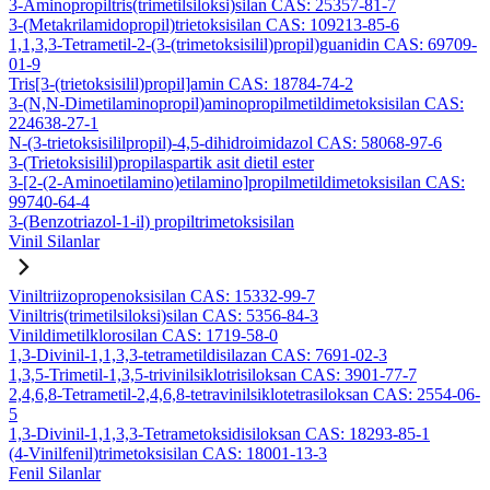
3-Aminopropiltris(trimetilsiloksi)silan CAS: 25357-81-7
3-(Metakrilamidopropil)trietoksisilan CAS: 109213-85-6
1,1,3,3-Tetrametil-2-(3-(trimetoksisilil)propil)guanidin CAS: 69709-
01-9
Tris[3-(trietoksisilil)propil]amin CAS: 18784-74-2
3-(N,N-Dimetilaminopropil)aminopropilmetildimetoksisilan CAS:
224638-27-1
N-(3-trietoksisililpropil)-4,5-dihidroimidazol CAS: 58068-97-6
3-(Trietoksisilil)propilaspartik asit dietil ester
3-[2-(2-Aminoetilamino)etilamino]propilmetildimetoksisilan CAS:
99740-64-4
3-(Benzotriazol-1-il) propiltrimetoksisilan
Vinil Silanlar
Viniltriizopropenoksisilan CAS: 15332-99-7
Viniltris(trimetilsiloksi)silan CAS: 5356-84-3
Vinildimetilklorosilan CAS: 1719-58-0
1,3-Divinil-1,1,3,3-tetrametildisilazan CAS: 7691-02-3
1,3,5-Trimetil-1,3,5-trivinilsiklotrisiloksan CAS: 3901-77-7
2,4,6,8-Tetrametil-2,4,6,8-tetravinilsiklotetrasiloksan CAS: 2554-06-
5
1,3-Divinil-1,1,3,3-Tetrametoksidisiloksan CAS: 18293-85-1
(4-Vinilfenil)trimetoksisilan CAS: 18001-13-3
Fenil Silanlar