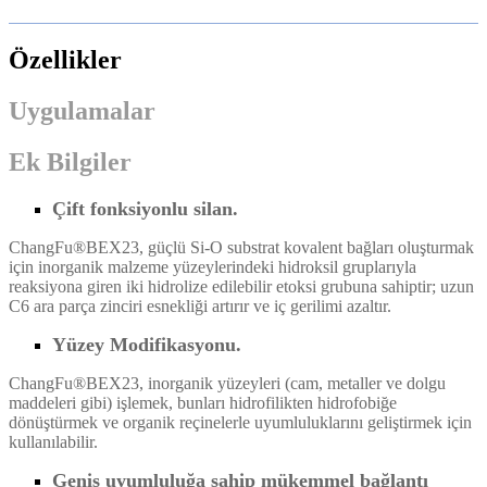
Özellikler
Uygulamalar
Ek Bilgiler
Çift fonksiyonlu silan.
ChangFu®BEX23, güçlü Si-O substrat kovalent bağları oluşturmak
için inorganik malzeme yüzeylerindeki hidroksil gruplarıyla
reaksiyona giren iki hidrolize edilebilir etoksi grubuna sahiptir; uzun
C6 ara parça zinciri esnekliği artırır ve iç gerilimi azaltır.
Yüzey Modifikasyonu.
ChangFu®BEX23, inorganik yüzeyleri (cam, metaller ve dolgu
maddeleri gibi) işlemek, bunları hidrofilikten hidrofobiğe
dönüştürmek ve organik reçinelerle uyumluluklarını geliştirmek için
kullanılabilir.
Geniş uyumluluğa sahip mükemmel bağlantı