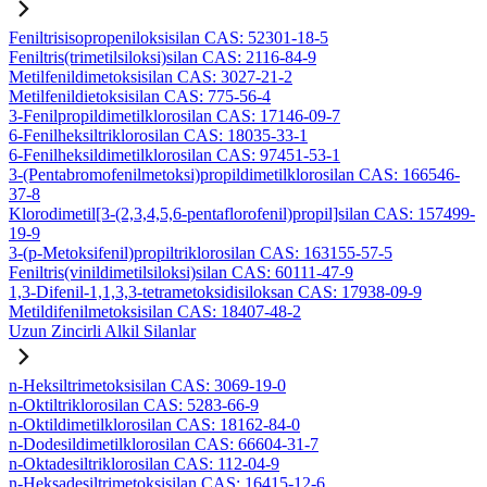
Feniltrisisopropeniloksisilan CAS: 52301-18-5
Feniltris(trimetilsiloksi)silan CAS: 2116-84-9
Metilfenildimetoksisilan CAS: 3027-21-2
Metilfenildietoksisilan CAS: 775-56-4
3-Fenilpropildimetilklorosilan CAS: 17146-09-7
6-Fenilheksiltriklorosilan CAS: 18035-33-1
6-Fenilheksildimetilklorosilan CAS: 97451-53-1
3-(Pentabromofenilmetoksi)propildimetilklorosilan CAS: 166546-
37-8
Klorodimetil[3-(2,3,4,5,6-pentaflorofenil)propil]silan CAS: 157499-
19-9
3-(p-Metoksifenil)propiltriklorosilan CAS: 163155-57-5
Feniltris(vinildimetilsiloksi)silan CAS: 60111-47-9
1,3-Difenil-1,1,3,3-tetrametoksidisiloksan CAS: 17938-09-9
Metildifenilmetoksisilan CAS: 18407-48-2
Uzun Zincirli Alkil Silanlar
n-Heksiltrimetoksisilan CAS: 3069-19-0
n-Oktiltriklorosilan CAS: 5283-66-9
n-Oktildimetilklorosilan CAS: 18162-84-0
n-Dodesildimetilklorosilan CAS: 66604-31-7
n-Oktadesiltriklorosilan CAS: 112-04-9
n-Heksadesiltrimetoksisilan CAS: 16415-12-6