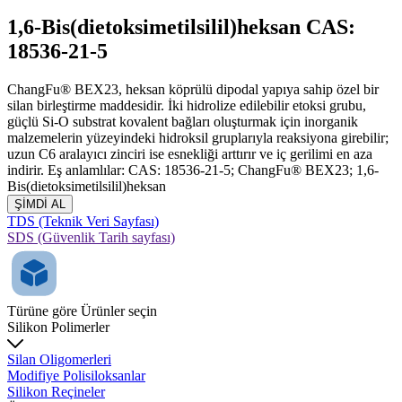
1,6-Bis(dietoksimetilsilil)heksan CAS:
18536-21-5
ChangFu® BEX23, heksan köprülü dipodal yapıya sahip özel bir
silan birleştirme maddesidir. İki hidrolize edilebilir etoksi grubu,
güçlü Si-O substrat kovalent bağları oluşturmak için inorganik
malzemelerin yüzeyindeki hidroksil gruplarıyla reaksiyona girebilir;
uzun C6 aralayıcı zinciri ise esnekliği arttırır ve iç gerilimi en aza
indirir. Eş anlamlılar: CAS: 18536-21-5; ChangFu® BEX23; 1,6-
Bis(dietoksimetilsilil)heksan
ŞİMDİ AL
TDS (Teknik Veri Sayfası)
SDS (Güvenlik Tarih sayfası)
Türüne göre Ürünler seçin
Silikon Polimerler
Silan Oligomerleri
Modifiye Polisiloksanlar
Silikon Reçineler