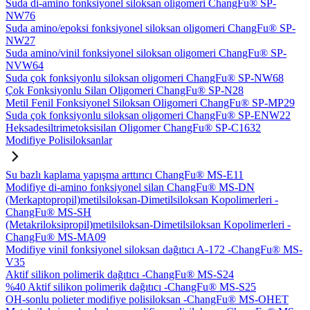
Suda di-amino fonksiyonel siloksan oligomeri ChangFu® SP-
NW76
Suda amino/epoksi fonksiyonel siloksan oligomeri ChangFu® SP-
NW27
Suda amino/vinil fonksiyonel siloksan oligomeri ChangFu® SP-
NVW64
Suda çok fonksiyonlu siloksan oligomeri ChangFu® SP-NW68
Çok Fonksiyonlu Silan Oligomeri ChangFu® SP-N28
Metil Fenil Fonksiyonel Siloksan Oligomeri ChangFu® SP-MP29
Suda çok fonksiyonlu siloksan oligomeri ChangFu® SP-ENW22
Heksadesiltrimetoksisilan Oligomer ChangFu® SP-C1632
Modifiye Polisiloksanlar
Su bazlı kaplama yapışma arttırıcı ChangFu® MS-E11
Modifiye di-amino fonksiyonel silan ChangFu® MS-DN
(Merkaptopropil)metilsiloksan-Dimetilsiloksan Kopolimerleri -
ChangFu® MS-SH
(Metakriloksipropil)metilsiloksan-Dimetilsiloksan Kopolimerleri -
ChangFu® MS-MA09
Modifiye vinil fonksiyonel siloksan dağıtıcı A-172 -ChangFu® MS-
V35
Aktif silikon polimerik dağıtıcı -ChangFu® MS-S24
%40 Aktif silikon polimerik dağıtıcı -ChangFu® MS-S25
OH-sonlu polieter modifiye polisiloksan -ChangFu® MS-OHET