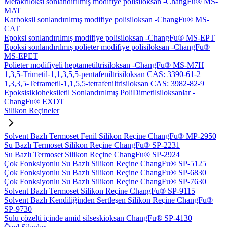
Metakriloksi sonlandırılmış modifiye polisiloksan -ChangFu® MS-
MAT
Karboksil sonlandırılmış modifiye polisiloksan -ChangFu® MS-
CAT
Epoksi sonlandırılmış modifiye polisiloksan -ChangFu® MS-EPT
Epoksi sonlandırılmış polieter modifiye polisiloksan -ChangFu®
MS-EPET
Polieter modifiyeli heptametiltrisiloksan -ChangFu® MS-M7H
1,3,5-Trimetil-1,1,3,5,5-pentafeniltrisiloksan CAS: 3390-61-2
1,3,3,5-Tetrametil-1,1,5,5-tetrafeniltrisiloksan CAS: 3982-82-9
Epoksisikloheksiletil Sonlandırılmış PoliDimetilsiloksanlar -
ChangFu® EXDT
Silikon Reçineler
Solvent Bazlı Termoset Fenil Silikon Reçine ChangFu® MP-2950
Su Bazlı Termoset Silikon Reçine ChangFu® SP-2231
Su Bazlı Termoset Silikon Reçine ChangFu® SP-2924
Çok Fonksiyonlu Su Bazlı Silikon Reçine ChangFu® SP-5125
Çok Fonksiyonlu Su Bazlı Silikon Reçine ChangFu® SP-6830
Çok Fonksiyonlu Su Bazlı Silikon Reçine ChangFu® SP-7630
Solvent Bazlı Termoset Silikon Reçine ChangFu® SP-9115
Solvent Bazlı Kendiliğinden Sertleşen Silikon Reçine ChangFu®
SP-9730
Sulu çözelti içinde amid silseskioksan ChangFu® SP-4130