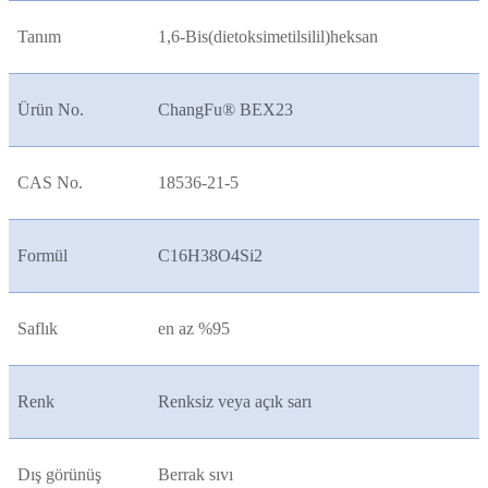
Tanım
1,6-Bis(dietoksimetilsilil)heksan
Ürün No.
ChangFu® BEX23
CAS No.
18536-21-5
Formül
C16H38O4Si2
Saflık
en az %95
Renk
Renksiz veya açık sarı
Dış görünüş
Berrak sıvı