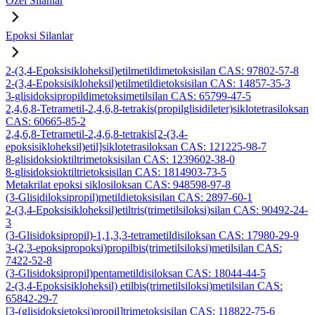
Özel Silanlar
Epoksi Silanlar
2-(3,4-Epoksisikloheksil)etilmetildimetoksisilan CAS: 97802-57-8
2-(3,4-Epoksisikloheksil)etilmetildietoksisilan CAS: 14857-35-3
3-glisidoksipropildimetoksimetilsilan CAS: 65799-47-5
2,4,6,8-Tetrametil-2,4,6,8-tetrakis(propilglisidileter)siklotetrasiloksan
CAS: 60665-85-2
2,4,6,8-Tetrametil-2,4,6,8-tetrakis[2-(3,4-
epoksisikloheksil)etil]siklotetrasiloksan CAS: 121225-98-7
8-glisidoksioktiltrimetoksisilan CAS: 1239602-38-0
8-glisidoksioktiltrietoksisilan CAS: 1814903-73-5
Metakrilat epoksi siklosiloksan CAS: 948598-97-8
(3-Glisidiloksipropil)metildietoksisilan CAS: 2897-60-1
2-(3,4-Epoksisikloheksil)etiltris(trimetilsiloksi)silan CAS: 90492-24-
3
(3-Glisidoksipropil)-1,1,3,3-tetrametildisiloksan CAS: 17980-29-9
3-(2,3-epoksipropoksi)propilbis(trimetilsiloksi)metilsilan CAS:
7422-52-8
(3-Glisidoksipropil)pentametildisiloksan CAS: 18044-44-5
2-(3,4-Epoksisikloheksil) etilbis(trimetilsiloksi)metilsilan CAS:
65842-29-7
[3-(glisidoksietoksi)propil]trimetoksisilan CAS: 118822-75-6