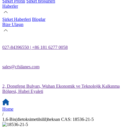
Şirket Profili
Şirket broşürleri
Haberler
Şirket Haberleri
Bloglar
Bize Ulaşın
027-84396550 | +86 181 6277 0058
sales@cfsilanes.com
2, Dongfeng Bulvarı, Wuhan Ekonomik ve Teknolojik Kalkınma
Bölgesi, Hubei Eyaleti
Home
/
1,6-Bis(dietoksimetilsilil)heksan CAS: 18536-21-5