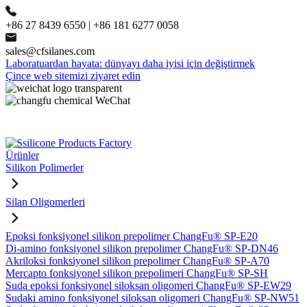
+86 27 8439 6550 | +86 181 6277 0058
sales@cfsilanes.com
Laboratuardan hayata: dünyayı daha iyisi için değiştirmek
Çince web sitemizi ziyaret edin
Ürünler
Silikon Polimerler
Silan Oligomerleri
Epoksi fonksiyonel silikon prepolimer ChangFu® SP-E20
Di-amino fonksiyonel silikon prepolimer ChangFu® SP-DN46
Akriloksi fonksiyonel silikon prepolimer ChangFu® SP-A70
Mercapto fonksiyonel silikon prepolimeri ChangFu® SP-SH
Suda epoksi fonksiyonel siloksan oligomeri ChangFu® SP-EW29
Sudaki amino fonksiyonel siloksan oligomeri ChangFu® SP-NW51