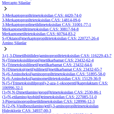
Mercapto Silanlar
3-Merkaptopropiltrimetoksisilan CAS: 4420-74-0
3-Merkaptopropiltrietoksisilan CAS: 14814-09-6
3-Merkaptopropilmetildimetoksisilan CAS: 31001-77-1
Merkaptometiltrimetoksisilan CAS: 30817-94-8
Merkaptometiltrietoksisilan CAS: 60764-83-2
S-(Oktanoil)merkaptopropiltrietoksisilan CAS: 220727-26-4
Amino Silanlar
3-(1,3-Dimetilbütiliden)aminopropiltrietoksisilan CAS: 116229-43-7
N-(Trimetoksisililpropil)metilkarbamat CAS: 23432-62-4
N-(Trimetoksisililmetil)metilkarbamat CAS: 23432-64-6
N-[Dimetoksi(metil)sililmetil]metilkarbamat CAS: 23432-65-7
N-(6-Aminoheksil)aminopropiltrimetoksisilan CAS: 51895-58-0
N-(6-Aminoheksil)aminometiltrietoksisilan CAS: 15129-36-9
N-[5-(Trimetoksisililpropil)-2-aza-1-oksopentil]kaprolaktam CAS:
106996-32-1
[3-(N,N-Dimetilamino)propil]trimetoksisilan CAS: 2530-86-1
(3-(N-etilamino)izobütil)trimetoksisilan CAS: 227085-51-0
3-Piperazinopropilmetildimetoksisilan CAS: 128996-12-3
N-[2-(N-Vinilbenzilamino)etil]-3-aminopropiltrimetoksisilan
Hidroklorür CAS: 34937-00-3