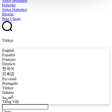
Şirket broşürleri
Haberler
Şirket Haberleri
Bloglar
Bize Ulaşın
Türkçe
English
Español
Français
Deutsch
한국어
日本語
Русский
Português
Türkçe
Italiano
العربية
Tiếng Việt
Clear