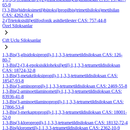
65-9
[3,3-Bis(hidroksimetil)bütoksi]propilbis(trimetilsiloksi)metilsilan
CAS: 4262-92-4
2-(Trietoksisilil)etilfosfonik asitdietilester CAS: 757-44-8
Özel Siloksanlar
Çift Uçlu Siloksanlar
1,3-Bis(3-glisidoksipropil)-1,1,3,3-tetrametildisiloksan CAS: 126-
80-7
1,3-Bis[2-(3,4-epoksisikloheksil)etil]-1,1,3,3-tetrametildisiloksan
CAS: 18724-32-8
1,3-Bis(3-metakriloksipropil)-1,1,3,3-tetrametildisiloksan CAS:
18547-93-8
1,3-Bis(3-aminopropil)-1,1,3,3-tetrametildisiloksan CAS: 2469-55-8
1,3-Bis(2-aminoetilaminometil)-1,1,3,3-tetrametildisiloksan CAS:
83936-41-8
1,3-Bis(3-aminoetilaminopropil)-1,1,3,3-tetrametildisiloksan CAS:
17866-53-4
1,3-Bis(3-merkaptopropil)-1,1,3,3-tetrametildisiloksan CAS: 18001-
52-0
1,3-Bis(3-kloropropil)-1,1,3,3-tetrametildisiloksan CAS: 18132-72-4
1,3-Bis(klorometil)-1,1,3,3-tetrametildisiloksan CAS: 2362-10-9