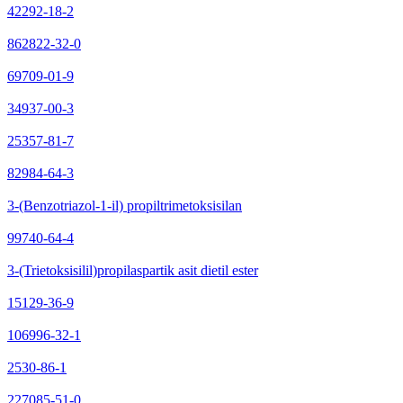
42292-18-2
862822-32-0
69709-01-9
34937-00-3
25357-81-7
82984-64-3
3-(Benzotriazol-1-il) propiltrimetoksisilan
99740-64-4
3-(Trietoksisilil)propilaspartik asit dietil ester
15129-36-9
106996-32-1
2530-86-1
227085-51-0