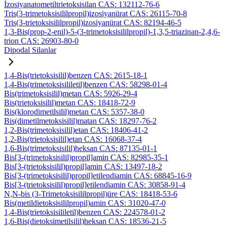
İzosiyanatometiltrietoksisilan CAS: 132112-76-6
Tris(3-trimetoksisililpropil)izosiyanürat CAS: 26115-70-8
Tris(3-trietoksisililpropil)izosiyanürat CAS: 82194-46-5
1,3-Bis(prop-2-enil)-5-(3-trimetoksisililpropil)-1,3,5-triazinan-2,4,6-
trion CAS: 26903-80-0
Dipodal Silanlar
1,4-Bis(trietoksisilil)benzen CAS: 2615-18-1
1,4-Bis(trimetoksisililetil)benzen CAS: 58298-01-4
Bis(trimetoksisilil)metan CAS: 5926-29-4
Bis(trietoksisilil)metan CAS: 18418-72-9
Bis(klorodimetilsilil)metan CAS: 5357-38-0
Bis(dimetilmetoksisilil)matan CAS: 18297-76-2
1,2-Bis(trimetoksisilil)etan CAS: 18406-41-2
1,2-Bis(trietoksisilil)etan CAS: 16068-37-4
1,6-Bis(trimetoksisilil)heksan CAS: 87135-01-1
Bis[3-(trimetoksisilil)propil]amin CAS: 82985-35-1
Bis[3-(trietoksisilil)propil]amin CAS: 13497-18-2
Bis[3-(trimetoksisilil)propil]etilendiamin CAS: 68845-16-9
Bis[3-(trietoksisilil)propil]etilendiamin CAS: 30858-91-4
N,N-bis (3-Trimetoksisililpropil)üre CAS: 18418-53-6
Bis(metildietoksisililpropil)amin CAS: 31020-47-0
1,4-Bis(trietoksisililetil)benzen CAS: 224578-01-2
1,6-Bis(dietoksimetilsilil)heksan CAS: 18536-21-5