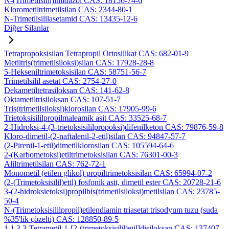
N-(Trimetilsilil)imidazol CAS: 18156-74-6
Klorometiltrimetilsilan CAS: 2344-80-1
N-Trimetilsililasetamid CAS: 13435-12-6
Diğer Silanlar
Tetrapropoksisilan Tetrapropil Ortosilikat CAS: 682-01-9
Metiltris(trimetilsiloksi)silan CAS: 17928-28-8
5-Hekseniltrimetoksisilan CAS: 58751-56-7
Trimetilsilil asetat CAS: 2754-27-0
Dekametiltetrasiloksan CAS: 141-62-8
Oktametiltrisiloksan CAS: 107-51-7
Tris(trimetilsiloksi)klorosilan CAS: 17905-99-6
Trietoksisililpropilmaleamik asit CAS: 33525-68-7
2-Hidroksi-4-(3-trietoksisililpropoksi)difenilketon CAS: 79876-59-8
Kloro-dimetil-(2-naftalenil-2-etil)silan CAS: 94847-57-7
(2-Pirenil-1-etil)dimetilklorosilan CAS: 105594-64-6
2-(Karbometoksi)etiltrimetoksisilan CAS: 76301-00-3
Aliltrimetilsilan CAS: 762-72-1
Monometil (etilen glikol) propiltrimetoksisilan CAS: 65994-07-2
(2-(Trimetoksisilil)etil) fosfonik asit, dimetil ester CAS: 20728-21-6
3-(2-hidroksietoksi)propilbis(trimetilsiloksi)metilsilan CAS: 23785-
50-4
N-(Trimetoksisililpropil)etilendiamin triasetat trisodyum tuzu (suda
%35'lik çözelti) CAS: 128850-89-5
1,1,3,3-Tetrametil-1-[2-(trimetoksisilil)etil]disiloksan CAS: 137407-