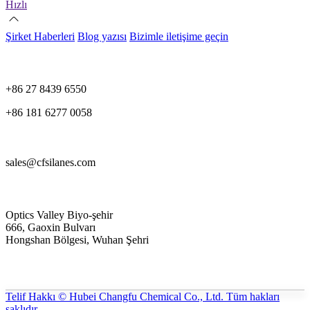
Hızlı
Şirket Haberleri
Blog yazısı
Bizimle iletişime geçin
+86 27 8439 6550
+86 181 6277 0058
sales@cfsilanes.com
Optics Valley Biyo-şehir
666, Gaoxin Bulvarı
Hongshan Bölgesi, Wuhan Şehri
Telif Hakkı © Hubei Changfu Chemical Co., Ltd. Tüm hakları
saklıdır.