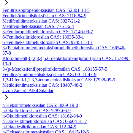
Feniltrisisopropeniloksisilan CAS: 52301-18-5
Feniltris(trimetilsiloksi)silan CAS: 2116-84-9
Metilfenildimetoksisilan CAS: 3027-21-2
Metilfenildietoksisilan CAS: 775-56-4
3-Fenilpropildimetilklorosilan CAS: 17146-09-7
6-Fenilheksiltriklorosilan CAS: 18035-33-1
6-Fenilheksildimetilklorosilan CAS: 97451-53-1
3-(Pentabromofenilmetoksi)propildimetilklorosilan CAS: 166546-
37-8
Klorodimetil[3-(2,3,4,5,6-pentaflorofenil)propil]silan CAS: 157499-
19-9
3-(p-Metoksifenil)propiltriklorosilan CAS: 163155-57-5
Feniltris(vinildimetilsiloksi)silan CAS: 60111-47-9
1,3-Difenil-1,1,3,3-tetrametoksidisiloksan CAS: 17938-09-9
Metildifenilmetoksisilan CAS: 18407-48-2
Uzun Zincirli Alkil Silanlar
n-Heksiltrimetoksisilan CAS: 3069-19-0
n-Oktiltriklorosilan CAS: 5283-66-9
n-Oktildimetilklorosilan CAS: 18162-84-0
n-Dodesildimetilklorosilan CAS: 66604-31-7
n-Oktadesiltriklorosilan CAS: 112-04-9
n-Heksadesiltrimetoksisilan CAS: 16415-12-6