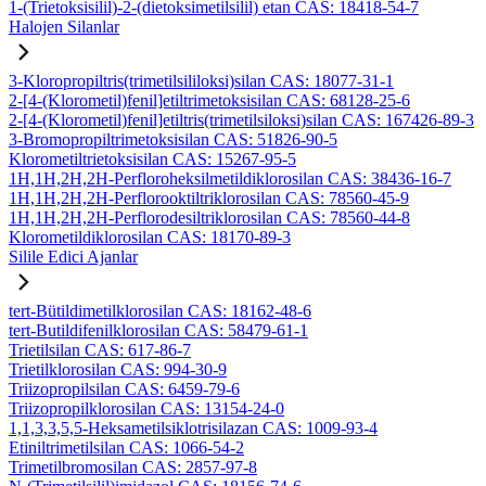
1-(Trietoksisilil)-2-(dietoksimetilsilil) etan CAS: 18418-54-7
Halojen Silanlar
3-Kloropropiltris(trimetilsililoksi)silan CAS: 18077-31-1
2-[4-(Klorometil)fenil]etiltrimetoksisilan CAS: 68128-25-6
2-[4-(Klorometil)fenil]etiltris(trimetilsiloksi)silan CAS: 167426-89-3
3-Bromopropiltrimetoksisilan CAS: 51826-90-5
Klorometiltrietoksisilan CAS: 15267-95-5
1H,1H,2H,2H-Perfloroheksilmetildiklorosilan CAS: 38436-16-7
1H,1H,2H,2H-Perflorooktiltriklorosilan CAS: 78560-45-9
1H,1H,2H,2H-Perflorodesiltriklorosilan CAS: 78560-44-8
Klorometildiklorosilan CAS: 18170-89-3
Silile Edici Ajanlar
tert-Bütildimetilklorosilan CAS: 18162-48-6
tert-Butildifenilklorosilan CAS: 58479-61-1
Trietilsilan CAS: 617-86-7
Trietilklorosilan CAS: 994-30-9
Triizopropilsilan CAS: 6459-79-6
Triizopropilklorosilan CAS: 13154-24-0
1,1,3,3,5,5-Heksametilsiklotrisilazan CAS: 1009-93-4
Etiniltrimetilsilan CAS: 1066-54-2
Trimetilbromosilan CAS: 2857-97-8