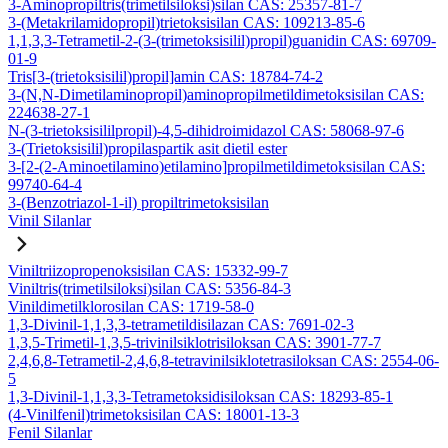
3-Aminopropiltris(trimetilsiloksi)silan CAS: 25357-81-7
3-(Metakrilamidopropil)trietoksisilan CAS: 109213-85-6
1,1,3,3-Tetrametil-2-(3-(trimetoksisilil)propil)guanidin CAS: 69709-
01-9
Tris[3-(trietoksisilil)propil]amin CAS: 18784-74-2
3-(N,N-Dimetilaminopropil)aminopropilmetildimetoksisilan CAS:
224638-27-1
N-(3-trietoksisililpropil)-4,5-dihidroimidazol CAS: 58068-97-6
3-(Trietoksisilil)propilaspartik asit dietil ester
3-[2-(2-Aminoetilamino)etilamino]propilmetildimetoksisilan CAS:
99740-64-4
3-(Benzotriazol-1-il) propiltrimetoksisilan
Vinil Silanlar
Viniltriizopropenoksisilan CAS: 15332-99-7
Viniltris(trimetilsiloksi)silan CAS: 5356-84-3
Vinildimetilklorosilan CAS: 1719-58-0
1,3-Divinil-1,1,3,3-tetrametildisilazan CAS: 7691-02-3
1,3,5-Trimetil-1,3,5-trivinilsiklotrisiloksan CAS: 3901-77-7
2,4,6,8-Tetrametil-2,4,6,8-tetravinilsiklotetrasiloksan CAS: 2554-06-
5
1,3-Divinil-1,1,3,3-Tetrametoksidisiloksan CAS: 18293-85-1
(4-Vinilfenil)trimetoksisilan CAS: 18001-13-3
Fenil Silanlar