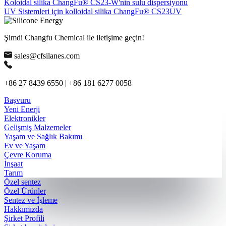
Koloidal silika ChangFu® CS23-W'nin sulu dispersiyonu
UV Sistemleri için kolloidal silika ChangFu® CS23UV
Şimdi Changfu Chemical ile iletişime geçin!
sales@cfsilanes.com
+86 27 8439 6550 | +86 181 6277 0058
Başvuru
Yeni Enerji
Elektronikler
Gelişmiş Malzemeler
Yaşam ve Sağlık Bakımı
Ev ve Yaşam
Çevre Koruma
İnşaat
Tarım
Özel sentez
Özel Ürünler
Sentez ve İşleme
Hakkımızda
Şirket Profili