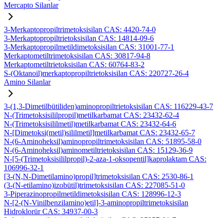
Mercapto Silanlar
3-Merkaptopropiltrimetoksisilan CAS: 4420-74-0
3-Merkaptopropiltrietoksisilan CAS: 14814-09-6
3-Merkaptopropilmetildimetoksisilan CAS: 31001-77-1
Merkaptometiltrimetoksisilan CAS: 30817-94-8
Merkaptometiltrietoksisilan CAS: 60764-83-2
S-(Oktanoil)merkaptopropiltrietoksisilan CAS: 220727-26-4
Amino Silanlar
3-(1,3-Dimetilbütiliden)aminopropiltrietoksisilan CAS: 116229-43-7
N-(Trimetoksisililpropil)metilkarbamat CAS: 23432-62-4
N-(Trimetoksisililmetil)metilkarbamat CAS: 23432-64-6
N-[Dimetoksi(metil)sililmetil]metilkarbamat CAS: 23432-65-7
N-(6-Aminoheksil)aminopropiltrimetoksisilan CAS: 51895-58-0
N-(6-Aminoheksil)aminometiltrietoksisilan CAS: 15129-36-9
N-[5-(Trimetoksisililpropil)-2-aza-1-oksopentil]kaprolaktam CAS:
106996-32-1
[3-(N,N-Dimetilamino)propil]trimetoksisilan CAS: 2530-86-1
(3-(N-etilamino)izobütil)trimetoksisilan CAS: 227085-51-0
3-Piperazinopropilmetildimetoksisilan CAS: 128996-12-3
N-[2-(N-Vinilbenzilamino)etil]-3-aminopropiltrimetoksisilan
Hidroklorür CAS: 34937-00-3