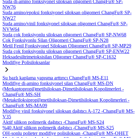
Suda di-amino fonksiyonel siloksan oligomeri ChangFu® SP-
NW76
Suda amino/epoksi fonksiyonel siloksan oligomeri ChangFu® SP-
NW27
Suda amino/vinil fonksiyonel siloksan oligomeri ChangFu® SP-
NVW64
Suda çok fonksiyonlu siloksan oligomeri ChangFu® SP-NW68
Çok Fonksiyonlu Silan Oligomeri ChangFu® SP-N28
Metil Fenil Fonksiyonel Siloksan Oligomeri ChangFu® SP-MP29
Suda çok fonksiyonlu siloksan oligomeri ChangFu® SP-ENW22
Heksadesiltrimetoksisilan Oligomer ChangFu® SP-C1632
Modifiye Polisiloksanlar
Su bazlı kaplama yapışma arttırıcı ChangFu® MS-E11
Modifiye di-amino fonksiyonel silan ChangFu® MS-DN
(Merkaptopropil)metilsiloksan-Dimetilsiloksan Kopolimerleri -
ChangFu® MS-SH
(Metakriloksipropil)metilsiloksan-Dimetilsiloksan Kopolimerleri -
ChangFu® MS-MA09
Modifiye vinil fonksiyonel siloksan dağıtıcı A-172 -ChangFu® MS-
V35
Aktif silikon polimerik dağıtıcı -ChangFu® MS-S24
%40 Aktif silikon polimerik dağıtıcı -ChangFu® MS-S25
OH-sonlu polieter modifiye polisiloksan -ChangFu® MS-OHET