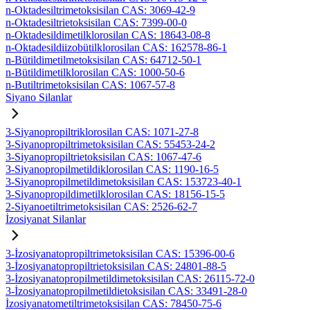
n-Oktadesiltrimetoksisilan CAS: 3069-42-9
n-Oktadesiltrietoksisilan CAS: 7399-00-0
n-Oktadesildimetilklorosilan CAS: 18643-08-8
n-Oktadesildiizobütilklorosilan CAS: 162578-86-1
n-Bütildimetilmetoksisilan CAS: 64712-50-1
n-Bütildimetilklorosilan CAS: 1000-50-6
n-Butiltrimetoksisilan CAS: 1067-57-8
Siyano Silanlar
3-Siyanopropiltriklorosilan CAS: 1071-27-8
3-Siyanopropiltrimetoksisilan CAS: 55453-24-2
3-Siyanopropiltrietoksisilan CAS: 1067-47-6
3-Siyanopropilmetildiklorosilan CAS: 1190-16-5
3-Siyanopropilmetildimetoksisilan CAS: 153723-40-1
3-Siyanopropildimetilklorosilan CAS: 18156-15-5
2-Siyanoetiltrimetoksisilan CAS: 2526-62-7
İzosiyanat Silanlar
3-İzosiyanatopropiltrimetoksisilan CAS: 15396-00-6
3-İzosiyanatopropiltrietoksisilan CAS: 24801-88-5
3-İzosiyanatopropilmetildimetoksisilan CAS: 26115-72-0
3-İzosiyanatopropilmetildietoksisilan CAS: 33491-28-0
İzosiyanatometiltrimetoksisilan CAS: 78450-75-6