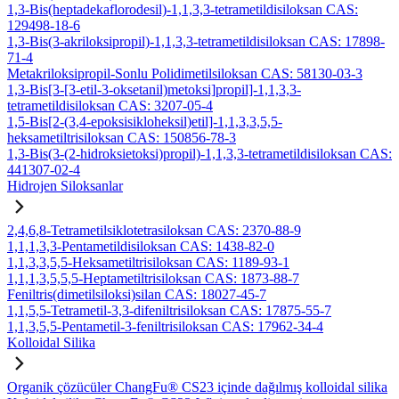
1,3-Bis(heptadekaflorodesil)-1,1,3,3-tetrametildisiloksan CAS:
129498-18-6
1,3-Bis(3-akriloksipropil)-1,1,3,3-tetrametildisiloksan CAS: 17898-
71-4
Metakriloksipropil-Sonlu Polidimetilsiloksan CAS: 58130-03-3
1,3-Bis[3-[3-etil-3-oksetanil)metoksi]propil]-1,1,3,3-
tetrametildisiloksan CAS: 3207-05-4
1,5-Bis[2-(3,4-epoksisikloheksil)etil]-1,1,3,3,5,5-
heksametiltrisiloksan CAS: 150856-78-3
1,3-Bis(3-(2-hidroksietoksi)propil)-1,1,3,3-tetrametildisiloksan CAS:
441307-02-4
Hidrojen Siloksanlar
2,4,6,8-Tetrametilsiklotetrasiloksan CAS: 2370-88-9
1,1,1,3,3-Pentametildisiloksan CAS: 1438-82-0
1,1,3,3,5,5-Heksametiltrisiloksan CAS: 1189-93-1
1,1,1,3,5,5,5-Heptametiltrisiloksan CAS: 1873-88-7
Feniltris(dimetilsiloksi)silan CAS: 18027-45-7
1,1,5,5-Tetrametil-3,3-difeniltrisiloksan CAS: 17875-55-7
1,1,3,5,5-Pentametil-3-feniltrisiloksan CAS: 17962-34-4
Kolloidal Silika
Organik çözücüler ChangFu® CS23 içinde dağılmış kolloidal silika