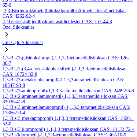
65-9
[3,3-Bis(hidroksimetil)bütoksi]propilbis(trimetilsiloksi)metilsilan
CAS: 4262-92-4
2-(Trietoksisilil)etilfosfonik asitdietilester CAS: 757-44-8
Özel Siloksanlar
Çift Uçlu Siloksanlar
1,3-Bis(3-glisidoksipropil)-1,1,3,3-tetrametildisiloksan CAS: 126-
80-7
1,3-Bis[2-(3,4-epoksisikloheksil)etil]-1,1,3,3-tetrametildisiloksan
CAS: 18724-32-8
1,3-Bis(3-metakriloksipropil)-1,1,3,3-tetrametildisiloksan CAS:
18547-93-8
1,3-Bis(3-aminopropil)-1,1,3,3-tetrametildisiloksan CAS: 2469-55-8
1,3-Bis(2-aminoetilaminometil)-1,1,3,3-tetrametildisiloksan CAS:
83936-41-8
1,3-Bis(3-aminoetilaminopropil)-1,1,3,3-tetrametildisiloksan CAS:
17866-53-4
1,3-Bis(3-merkaptopropil)-1,1,3,3-tetrametildisiloksan CAS: 18001-
52-0
1,3-Bis(3-kloropropil)-1,1,3,3-tetrametildisiloksan CAS: 18132-72-4
1,3-Bis(klorometil)-1,1,3,3-tetrametildisiloksan CAS: 2362-10-9