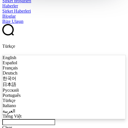
Şirket broşürleri
Haberler
Şirket Haberleri
Bloglar
Bize Ulaşın
Türkçe
English
Español
Français
Deutsch
한국어
日本語
Русский
Português
Türkçe
Italiano
العربية
Tiếng Việt
Clear