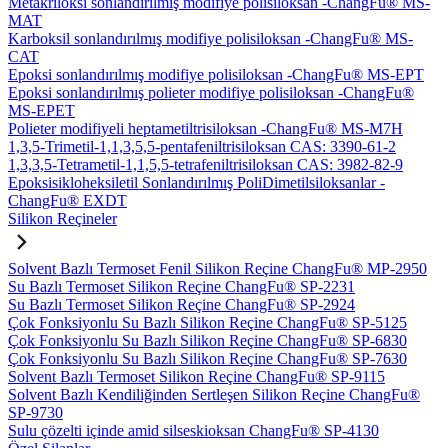
Metakriloksi sonlandırılmış modifiye polisiloksan -ChangFu® MS-
MAT
Karboksil sonlandırılmış modifiye polisiloksan -ChangFu® MS-
CAT
Epoksi sonlandırılmış modifiye polisiloksan -ChangFu® MS-EPT
Epoksi sonlandırılmış polieter modifiye polisiloksan -ChangFu®
MS-EPET
Polieter modifiyeli heptametiltrisiloksan -ChangFu® MS-M7H
1,3,5-Trimetil-1,1,3,5,5-pentafeniltrisiloksan CAS: 3390-61-2
1,3,3,5-Tetrametil-1,1,5,5-tetrafeniltrisiloksan CAS: 3982-82-9
Epoksisikloheksiletil Sonlandırılmış PoliDimetilsiloksanlar -
ChangFu® EXDT
Silikon Reçineler
Solvent Bazlı Termoset Fenil Silikon Reçine ChangFu® MP-2950
Su Bazlı Termoset Silikon Reçine ChangFu® SP-2231
Su Bazlı Termoset Silikon Reçine ChangFu® SP-2924
Çok Fonksiyonlu Su Bazlı Silikon Reçine ChangFu® SP-5125
Çok Fonksiyonlu Su Bazlı Silikon Reçine ChangFu® SP-6830
Çok Fonksiyonlu Su Bazlı Silikon Reçine ChangFu® SP-7630
Solvent Bazlı Termoset Silikon Reçine ChangFu® SP-9115
Solvent Bazlı Kendiliğinden Sertleşen Silikon Reçine ChangFu®
SP-9730
Sulu çözelti içinde amid silseskioksan ChangFu® SP-4130