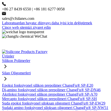
+86 27 8439 6550 | +86 181 6277 0058
sales@cfsilanes.com
Laboratuardan hayata: dünyayı daha iyisi için değiştirmek
Çince web sitemizi ziyaret edin
Ürünler
Silikon Polimerler
Silan Oligomerleri
Epoksi fonksiyonel silikon prepolimer ChangFu® SP-E20
Di-amino fonksiyonel silikon prepolimer ChangFu® SP-DN46
Akriloksi fonksiyonel silikon prepolimer ChangFu® SP-A70
Mercapto fonksiyonel silikon prepolimeri ChangFu® SP-SH
Suda epoksi fonksiyonel siloksan oligomeri ChangFu® SP-EW29
Sudaki amino fonksiyonel siloksan oligomeri ChangFu® SP-NW51