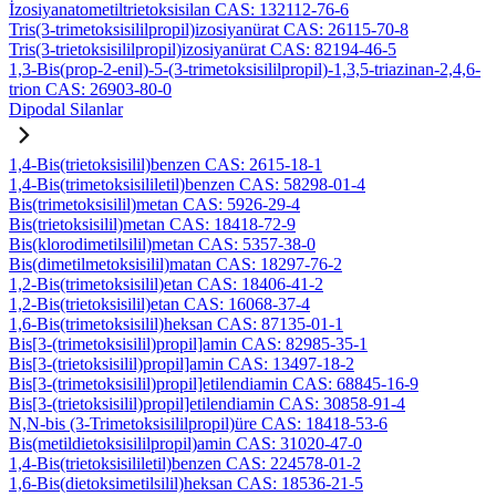
İzosiyanatometiltrietoksisilan CAS: 132112-76-6
Tris(3-trimetoksisililpropil)izosiyanürat CAS: 26115-70-8
Tris(3-trietoksisililpropil)izosiyanürat CAS: 82194-46-5
1,3-Bis(prop-2-enil)-5-(3-trimetoksisililpropil)-1,3,5-triazinan-2,4,6-
trion CAS: 26903-80-0
Dipodal Silanlar
1,4-Bis(trietoksisilil)benzen CAS: 2615-18-1
1,4-Bis(trimetoksisililetil)benzen CAS: 58298-01-4
Bis(trimetoksisilil)metan CAS: 5926-29-4
Bis(trietoksisilil)metan CAS: 18418-72-9
Bis(klorodimetilsilil)metan CAS: 5357-38-0
Bis(dimetilmetoksisilil)matan CAS: 18297-76-2
1,2-Bis(trimetoksisilil)etan CAS: 18406-41-2
1,2-Bis(trietoksisilil)etan CAS: 16068-37-4
1,6-Bis(trimetoksisilil)heksan CAS: 87135-01-1
Bis[3-(trimetoksisilil)propil]amin CAS: 82985-35-1
Bis[3-(trietoksisilil)propil]amin CAS: 13497-18-2
Bis[3-(trimetoksisilil)propil]etilendiamin CAS: 68845-16-9
Bis[3-(trietoksisilil)propil]etilendiamin CAS: 30858-91-4
N,N-bis (3-Trimetoksisililpropil)üre CAS: 18418-53-6
Bis(metildietoksisililpropil)amin CAS: 31020-47-0
1,4-Bis(trietoksisililetil)benzen CAS: 224578-01-2
1,6-Bis(dietoksimetilsilil)heksan CAS: 18536-21-5