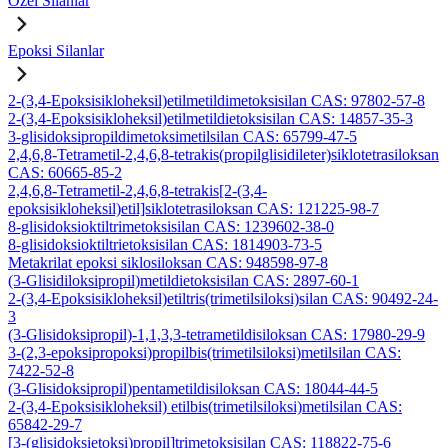
Özel Silanlar
Epoksi Silanlar
2-(3,4-Epoksisikloheksil)etilmetildimetoksisilan CAS: 97802-57-8
2-(3,4-Epoksisikloheksil)etilmetildietoksisilan CAS: 14857-35-3
3-glisidoksipropildimetoksimetilsilan CAS: 65799-47-5
2,4,6,8-Tetrametil-2,4,6,8-tetrakis(propilglisidileter)siklotetrasiloksan
CAS: 60665-85-2
2,4,6,8-Tetrametil-2,4,6,8-tetrakis[2-(3,4-
epoksisikloheksil)etil]siklotetrasiloksan CAS: 121225-98-7
8-glisidoksioktiltrimetoksisilan CAS: 1239602-38-0
8-glisidoksioktiltrietoksisilan CAS: 1814903-73-5
Metakrilat epoksi siklosiloksan CAS: 948598-97-8
(3-Glisidiloksipropil)metildietoksisilan CAS: 2897-60-1
2-(3,4-Epoksisikloheksil)etiltris(trimetilsiloksi)silan CAS: 90492-24-
3
(3-Glisidoksipropil)-1,1,3,3-tetrametildisiloksan CAS: 17980-29-9
3-(2,3-epoksipropoksi)propilbis(trimetilsiloksi)metilsilan CAS:
7422-52-8
(3-Glisidoksipropil)pentametildisiloksan CAS: 18044-44-5
2-(3,4-Epoksisikloheksil) etilbis(trimetilsiloksi)metilsilan CAS:
65842-29-7
[3-(glisidoksietoksi)propil]trimetoksisilan CAS: 118822-75-6