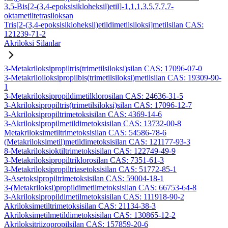
3,5-Bis[2-(3,4-epoksisikloheksil)etil]-1,1,1,3,5,7,7,7-
oktametiltetrasiloksan
Tris[2-(3,4-epoksisikloheksil)etildimetilsiloksi]metilsilan CAS:
121239-71-2
Akriloksi Silanlar
3-Metakriloksipropiltris(trimetilsiloksi)silan CAS: 17096-07-0
3-Metakriloiloksipropilbis(trimetilsiloksi)metilsilan CAS: 19309-90-
1
3-Metakriloksipropildimetilklorosilan CAS: 24636-31-5
3-Akriloksipropiltris(trimetilsiloksi)silan CAS: 17096-12-7
3-Akriloksipropiltrimetoksisilan CAS: 4369-14-6
3-Akriloksipropilmetildimetoksisilan CAS: 13732-00-8
Metakriloksimetiltrimetoksisilan CAS: 54586-78-6
(Metakriloksimetil)metildimetoksisilan CAS: 121177-93-3
8-Metakriloksioktiltrimetoksisilan CAS: 122749-49-9
3-Metakriloksipropiltriklorosilan CAS: 7351-61-3
3-Metakriloksipropiltriasetoksisilan CAS: 51772-85-1
3-Asetoksipropiltrimetoksisilan CAS: 59004-18-1
3-(Metakriloksi)propildimetilmetoksisilan CAS: 66753-64-8
3-Akriloksipropildimetilmetoksisilan CAS: 111918-90-2
Akriloksimetiltrimetoksisilan CAS: 21134-38-3
Akriloksimetilmetildimetoksisilan CAS: 130865-12-2
Akriloksitriizopropilsilan CAS: 157859-20-6