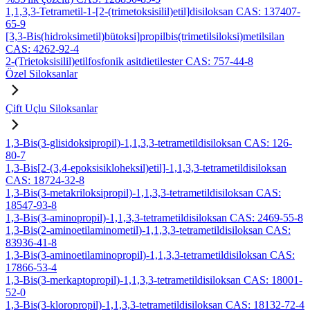
1,1,3,3-Tetrametil-1-[2-(trimetoksisilil)etil]disiloksan CAS: 137407-
65-9
[3,3-Bis(hidroksimetil)bütoksi]propilbis(trimetilsiloksi)metilsilan
CAS: 4262-92-4
2-(Trietoksisilil)etilfosfonik asitdietilester CAS: 757-44-8
Özel Siloksanlar
Çift Uçlu Siloksanlar
1,3-Bis(3-glisidoksipropil)-1,1,3,3-tetrametildisiloksan CAS: 126-
80-7
1,3-Bis[2-(3,4-epoksisikloheksil)etil]-1,1,3,3-tetrametildisiloksan
CAS: 18724-32-8
1,3-Bis(3-metakriloksipropil)-1,1,3,3-tetrametildisiloksan CAS:
18547-93-8
1,3-Bis(3-aminopropil)-1,1,3,3-tetrametildisiloksan CAS: 2469-55-8
1,3-Bis(2-aminoetilaminometil)-1,1,3,3-tetrametildisiloksan CAS:
83936-41-8
1,3-Bis(3-aminoetilaminopropil)-1,1,3,3-tetrametildisiloksan CAS:
17866-53-4
1,3-Bis(3-merkaptopropil)-1,1,3,3-tetrametildisiloksan CAS: 18001-
52-0
1,3-Bis(3-kloropropil)-1,1,3,3-tetrametildisiloksan CAS: 18132-72-4