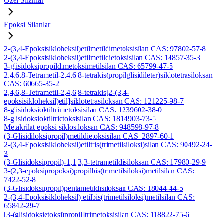
Özel Silanlar
Epoksi Silanlar
2-(3,4-Epoksisikloheksil)etilmetildimetoksisilan CAS: 97802-57-8
2-(3,4-Epoksisikloheksil)etilmetildietoksisilan CAS: 14857-35-3
3-glisidoksipropildimetoksimetilsilan CAS: 65799-47-5
2,4,6,8-Tetrametil-2,4,6,8-tetrakis(propilglisidileter)siklotetrasiloksan
CAS: 60665-85-2
2,4,6,8-Tetrametil-2,4,6,8-tetrakis[2-(3,4-
epoksisikloheksil)etil]siklotetrasiloksan CAS: 121225-98-7
8-glisidoksioktiltrimetoksisilan CAS: 1239602-38-0
8-glisidoksioktiltrietoksisilan CAS: 1814903-73-5
Metakrilat epoksi siklosiloksan CAS: 948598-97-8
(3-Glisidiloksipropil)metildietoksisilan CAS: 2897-60-1
2-(3,4-Epoksisikloheksil)etiltris(trimetilsiloksi)silan CAS: 90492-24-
3
(3-Glisidoksipropil)-1,1,3,3-tetrametildisiloksan CAS: 17980-29-9
3-(2,3-epoksipropoksi)propilbis(trimetilsiloksi)metilsilan CAS:
7422-52-8
(3-Glisidoksipropil)pentametildisiloksan CAS: 18044-44-5
2-(3,4-Epoksisikloheksil) etilbis(trimetilsiloksi)metilsilan CAS:
65842-29-7
[3-(glisidoksietoksi)propil]trimetoksisilan CAS: 118822-75-6