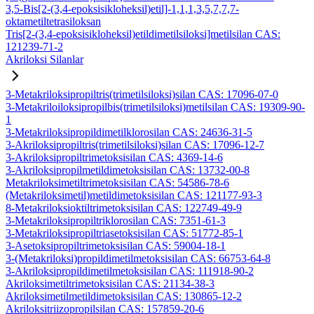
3,5-Bis[2-(3,4-epoksisikloheksil)etil]-1,1,1,3,5,7,7,7-
oktametiltetrasiloksan
Tris[2-(3,4-epoksisikloheksil)etildimetilsiloksi]metilsilan CAS:
121239-71-2
Akriloksi Silanlar
3-Metakriloksipropiltris(trimetilsiloksi)silan CAS: 17096-07-0
3-Metakriloiloksipropilbis(trimetilsiloksi)metilsilan CAS: 19309-90-
1
3-Metakriloksipropildimetilklorosilan CAS: 24636-31-5
3-Akriloksipropiltris(trimetilsiloksi)silan CAS: 17096-12-7
3-Akriloksipropiltrimetoksisilan CAS: 4369-14-6
3-Akriloksipropilmetildimetoksisilan CAS: 13732-00-8
Metakriloksimetiltrimetoksisilan CAS: 54586-78-6
(Metakriloksimetil)metildimetoksisilan CAS: 121177-93-3
8-Metakriloksioktiltrimetoksisilan CAS: 122749-49-9
3-Metakriloksipropiltriklorosilan CAS: 7351-61-3
3-Metakriloksipropiltriasetoksisilan CAS: 51772-85-1
3-Asetoksipropiltrimetoksisilan CAS: 59004-18-1
3-(Metakriloksi)propildimetilmetoksisilan CAS: 66753-64-8
3-Akriloksipropildimetilmetoksisilan CAS: 111918-90-2
Akriloksimetiltrimetoksisilan CAS: 21134-38-3
Akriloksimetilmetildimetoksisilan CAS: 130865-12-2
Akriloksitriizopropilsilan CAS: 157859-20-6