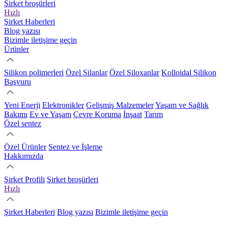
Şirket broşürleri
Hızlı
Şirket Haberleri
Blog yazısı
Bizimle iletişime geçin
Ürünler
Silikon polimerleri
Özel Silanlar
Özel Siloxanlar
Kolloidal Silikon
Başvuru
Yeni Enerji
Elektronikler
Gelişmiş Malzemeler
Yaşam ve Sağlık
Bakımı
Ev ve Yaşam
Çevre Koruma
İnşaat
Tarım
Özel sentez
Özel Ürünler
Sentez ve İşleme
Hakkımızda
Şirket Profili
Şirket broşürleri
Hızlı
Şirket Haberleri
Blog yazısı
Bizimle iletişime geçin