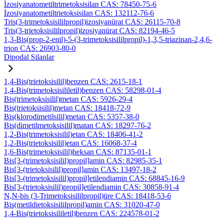
İzosiyanatometiltrimetoksisilan CAS: 78450-75-6
İzosiyanatometiltrietoksisilan CAS: 132112-76-6
Tris(3-trimetoksisililpropil)izosiyanürat CAS: 26115-70-8
Tris(3-trietoksisililpropil)izosiyanürat CAS: 82194-46-5
1,3-Bis(prop-2-enil)-5-(3-trimetoksisililpropil)-1,3,5-triazinan-2,4,6-
trion CAS: 26903-80-0
Dipodal Silanlar
1,4-Bis(trietoksisilil)benzen CAS: 2615-18-1
1,4-Bis(trimetoksisililetil)benzen CAS: 58298-01-4
Bis(trimetoksisilil)metan CAS: 5926-29-4
Bis(trietoksisilil)metan CAS: 18418-72-9
Bis(klorodimetilsilil)metan CAS: 5357-38-0
Bis(dimetilmetoksisilil)matan CAS: 18297-76-2
1,2-Bis(trimetoksisilil)etan CAS: 18406-41-2
1,2-Bis(trietoksisilil)etan CAS: 16068-37-4
1,6-Bis(trimetoksisilil)heksan CAS: 87135-01-1
Bis[3-(trimetoksisilil)propil]amin CAS: 82985-35-1
Bis[3-(trietoksisilil)propil]amin CAS: 13497-18-2
Bis[3-(trimetoksisilil)propil]etilendiamin CAS: 68845-16-9
Bis[3-(trietoksisilil)propil]etilendiamin CAS: 30858-91-4
N,N-bis (3-Trimetoksisililpropil)üre CAS: 18418-53-6
Bis(metildietoksisililpropil)amin CAS: 31020-47-0
1,4-Bis(trietoksisililetil)benzen CAS: 224578-01-2