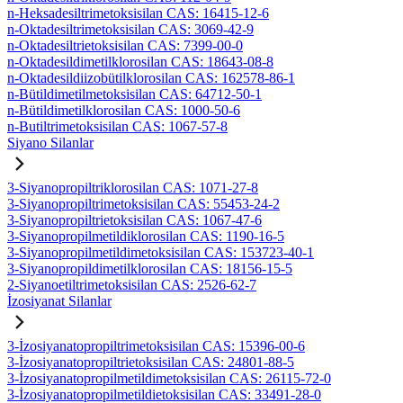
n-Heksadesiltrimetoksisilan CAS: 16415-12-6
n-Oktadesiltrimetoksisilan CAS: 3069-42-9
n-Oktadesiltrietoksisilan CAS: 7399-00-0
n-Oktadesildimetilklorosilan CAS: 18643-08-8
n-Oktadesildiizobütilklorosilan CAS: 162578-86-1
n-Bütildimetilmetoksisilan CAS: 64712-50-1
n-Bütildimetilklorosilan CAS: 1000-50-6
n-Butiltrimetoksisilan CAS: 1067-57-8
Siyano Silanlar
3-Siyanopropiltriklorosilan CAS: 1071-27-8
3-Siyanopropiltrimetoksisilan CAS: 55453-24-2
3-Siyanopropiltrietoksisilan CAS: 1067-47-6
3-Siyanopropilmetildiklorosilan CAS: 1190-16-5
3-Siyanopropilmetildimetoksisilan CAS: 153723-40-1
3-Siyanopropildimetilklorosilan CAS: 18156-15-5
2-Siyanoetiltrimetoksisilan CAS: 2526-62-7
İzosiyanat Silanlar
3-İzosiyanatopropiltrimetoksisilan CAS: 15396-00-6
3-İzosiyanatopropiltrietoksisilan CAS: 24801-88-5
3-İzosiyanatopropilmetildimetoksisilan CAS: 26115-72-0
3-İzosiyanatopropilmetildietoksisilan CAS: 33491-28-0