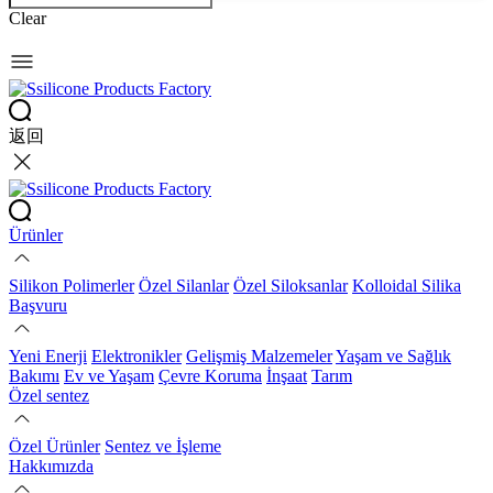
Clear
返回
Ürünler
Silikon Polimerler
Özel Silanlar
Özel Siloksanlar
Kolloidal Silika
Başvuru
Yeni Enerji
Elektronikler
Gelişmiş Malzemeler
Yaşam ve Sağlık
Bakımı
Ev ve Yaşam
Çevre Koruma
İnşaat
Tarım
Özel sentez
Özel Ürünler
Sentez ve İşleme
Hakkımızda