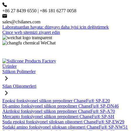
+86 27 8439 6550 | +86 181 6277 0058
sales@cfsilanes.com
Laboratuardan hayata: dünyayı daha iyisi için değiştirmek
Çince web sitemizi ziyaret edin
Ürünler
Silikon Polimerler
Silan Oligomerleri
Epoksi fonksiyonel silikon prepolimer ChangFu® SP-E20
Di-amino fonksiyonel silikon prepolimer ChangFu® SP-DN46
Akriloksi fonksiyonel silikon prepolimer ChangFu® SP-A70
Mercapto fonksiyonel silikon prepolimeri ChangFu® SP-SH
Suda epoksi fonksiyonel siloksan oligomeri ChangFu® SP-EW29
Sudaki amino fonksiyonel siloksan oligomeri ChangFu® SP-NW51