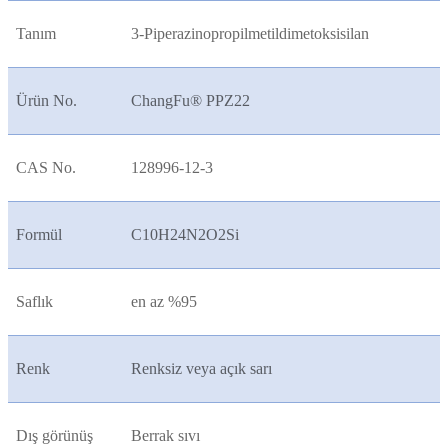
Tanım
3-Piperazinopropilmetildimetoksisilan
Ürün No.
ChangFu® PPZ22
CAS No.
128996-12-3
Formül
C10H24N2O2Si
Saflık
en az %95
Renk
Renksiz veya açık sarı
Dış görünüş
Berrak sıvı