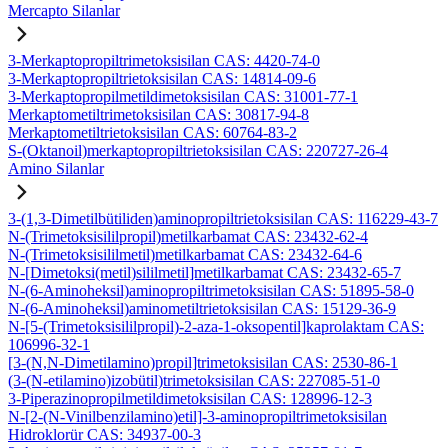
Mercapto Silanlar
3-Merkaptopropiltrimetoksisilan CAS: 4420-74-0
3-Merkaptopropiltrietoksisilan CAS: 14814-09-6
3-Merkaptopropilmetildimetoksisilan CAS: 31001-77-1
Merkaptometiltrimetoksisilan CAS: 30817-94-8
Merkaptometiltrietoksisilan CAS: 60764-83-2
S-(Oktanoil)merkaptopropiltrietoksisilan CAS: 220727-26-4
Amino Silanlar
3-(1,3-Dimetilbütiliden)aminopropiltrietoksisilan CAS: 116229-43-7
N-(Trimetoksisililpropil)metilkarbamat CAS: 23432-62-4
N-(Trimetoksisililmetil)metilkarbamat CAS: 23432-64-6
N-[Dimetoksi(metil)sililmetil]metilkarbamat CAS: 23432-65-7
N-(6-Aminoheksil)aminopropiltrimetoksisilan CAS: 51895-58-0
N-(6-Aminoheksil)aminometiltrietoksisilan CAS: 15129-36-9
N-[5-(Trimetoksisililpropil)-2-aza-1-oksopentil]kaprolaktam CAS:
106996-32-1
[3-(N,N-Dimetilamino)propil]trimetoksisilan CAS: 2530-86-1
(3-(N-etilamino)izobütil)trimetoksisilan CAS: 227085-51-0
3-Piperazinopropilmetildimetoksisilan CAS: 128996-12-3
N-[2-(N-Vinilbenzilamino)etil]-3-aminopropiltrimetoksisilan
Hidroklorür CAS: 34937-00-3