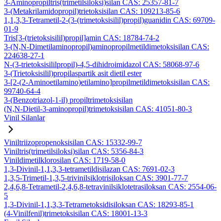
3-Aminopropiltris(trimetilsiloksi)silan CAS: 25357-81-7
3-(Metakrilamidopropil)trietoksisilan CAS: 109213-85-6
1,1,3,3-Tetrametil-2-(3-(trimetoksisilil)propil)guanidin CAS: 69709-
01-9
Tris[3-(trietoksisilil)propil]amin CAS: 18784-74-2
3-(N,N-Dimetilaminopropil)aminopropilmetildimetoksisilan CAS:
224638-27-1
N-(3-trietoksisililpropil)-4,5-dihidroimidazol CAS: 58068-97-6
3-(Trietoksisilil)propilaspartik asit dietil ester
3-[2-(2-Aminoetilamino)etilamino]propilmetildimetoksisilan CAS:
99740-64-4
3-(Benzotriazol-1-il) propiltrimetoksisilan
(N,N-Dietil-3-aminopropil)trimetoksisilan CAS: 41051-80-3
Vinil Silanlar
Viniltriizopropenoksisilan CAS: 15332-99-7
Viniltris(trimetilsiloksi)silan CAS: 5356-84-3
Vinildimetilklorosilan CAS: 1719-58-0
1,3-Divinil-1,1,3,3-tetrametildisilazan CAS: 7691-02-3
1,3,5-Trimetil-1,3,5-trivinilsiklotrisiloksan CAS: 3901-77-7
2,4,6,8-Tetrametil-2,4,6,8-tetravinilsiklotetrasiloksan CAS: 2554-06-
5
1,3-Divinil-1,1,3,3-Tetrametoksidisiloksan CAS: 18293-85-1
(4-Vinilfenil)trimetoksisilan CAS: 18001-13-3