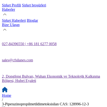
Şirket Profili
Şirket broşürleri
Haberler
Şirket Haberleri
Bloglar
Bize Ulaşın
027-84396550 | +86 181 6277 0058
sales@cfsilanes.com
2, Dongfeng Bulvarı, Wuhan Ekonomik ve Teknolojik Kalkınma
Bölgesi, Hubei Eyaleti
Home
/
3-Piperazinopropilmetildimetoksisilan CAS: 128996-12-3