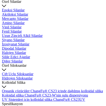
Özel Silanlar
Epoksi Silanlar
Akriloksi Silanlar
Mercapto Silanlar
Amino Silanlar
Vinil Silanlar
Fenil Silanlar
Uzun Zincirli Alkil Silanlar
Siyano Silanlar
İzosiyanat Silanlar
Dipodal Silanlar
Halojen Silanlar
Silile Edici Ajanlar
Diğer Silanlar
Özel Siloksanlar
Çift Uçlu Siloksanlar
Hidrojen Siloksanlar
Kolloidal Silika
Organik çözücüler ChangFu® CS23 içinde dağılmış kolloidal silika
Koloidal silika ChangFu® CS23-W'nin sulu dispersiyonu
UV Sistemleri için kolloidal silika ChangFu® CS23UV
Spesifikasyon