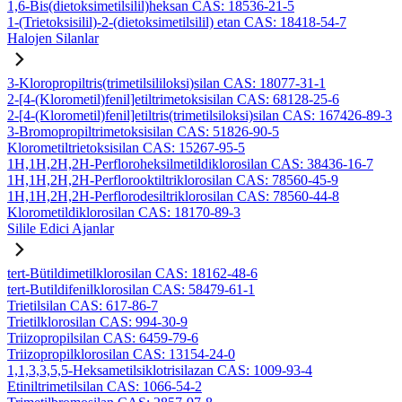
1,6-Bis(dietoksimetilsilil)heksan CAS: 18536-21-5
1-(Trietoksisilil)-2-(dietoksimetilsilil) etan CAS: 18418-54-7
Halojen Silanlar
3-Kloropropiltris(trimetilsililoksi)silan CAS: 18077-31-1
2-[4-(Klorometil)fenil]etiltrimetoksisilan CAS: 68128-25-6
2-[4-(Klorometil)fenil]etiltris(trimetilsiloksi)silan CAS: 167426-89-3
3-Bromopropiltrimetoksisilan CAS: 51826-90-5
Klorometiltrietoksisilan CAS: 15267-95-5
1H,1H,2H,2H-Perfloroheksilmetildiklorosilan CAS: 38436-16-7
1H,1H,2H,2H-Perflorooktiltriklorosilan CAS: 78560-45-9
1H,1H,2H,2H-Perflorodesiltriklorosilan CAS: 78560-44-8
Klorometildiklorosilan CAS: 18170-89-3
Silile Edici Ajanlar
tert-Bütildimetilklorosilan CAS: 18162-48-6
tert-Butildifenilklorosilan CAS: 58479-61-1
Trietilsilan CAS: 617-86-7
Trietilklorosilan CAS: 994-30-9
Triizopropilsilan CAS: 6459-79-6
Triizopropilklorosilan CAS: 13154-24-0
1,1,3,3,5,5-Heksametilsiklotrisilazan CAS: 1009-93-4
Etiniltrimetilsilan CAS: 1066-54-2