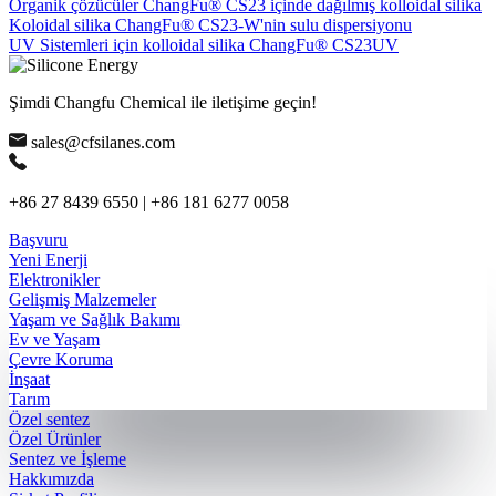
Organik çözücüler ChangFu® CS23 içinde dağılmış kolloidal silika
Koloidal silika ChangFu® CS23-W'nin sulu dispersiyonu
UV Sistemleri için kolloidal silika ChangFu® CS23UV
Şimdi Changfu Chemical ile iletişime geçin!
sales@cfsilanes.com
+86 27 8439 6550 | +86 181 6277 0058
Başvuru
Yeni Enerji
Elektronikler
Gelişmiş Malzemeler
Yaşam ve Sağlık Bakımı
Ev ve Yaşam
Çevre Koruma
İnşaat
Tarım
Özel sentez
Özel Ürünler
Sentez ve İşleme
Hakkımızda