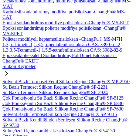
Metakriloksi sonlandırılmış modifiye polisiloksan -ChangFu® MS-
MAT
Karboksil sonlandırılmış modifiye polisiloksan -ChangFu® MS-
CAT
Epoksi sonlandırılmış modifiye polisiloksan -ChangFu® MS-EPT
Epoksi sonlandırılmış polieter modifiye polisiloksan -ChangFu®
MS-EPET
Polieter modifiyeli heptametiltrisiloksan -ChangFu® MS-M7H
1,3,5-Trimetil-1,1,3,5,5-pentafeniltrisiloksan CAS: 3390-61-2
1,3,3,5-Tetrametil-1,1,5,5-tetrafeniltrisiloksan CAS: 3982-82-9
Epoksisikloheksiletil Sonlandırılmış PoliDimetilsiloksanlar -
ChangFu® EXDT
Silikon Reçineler
Solvent Bazlı Termoset Fenil Silikon Reçine ChangFu® MP-2950
Su Bazlı Termoset Silikon Reçine ChangFu® SP-2231
Su Bazlı Termoset Silikon Reçine ChangFu® SP-2924
Çok Fonksiyonlu Su Bazlı Silikon Reçine ChangFu® SP-5125
Çok Fonksiyonlu Su Bazlı Silikon Reçine ChangFu® SP-6830
Çok Fonksiyonlu Su Bazlı Silikon Reçine ChangFu® SP-7630
Solvent Bazlı Termoset Silikon Reçine ChangFu® SP-9115
Solvent Bazlı Kendiliğinden Sertleşen Silikon Reçine ChangFu®
SP-9730
Sulu çözelti içinde amid silseskioksan ChangFu® SP-4130