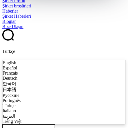
Şirket Profili
Şirket broşürleri
Haberler
Şirket Haberleri
Bloglar
Bize Ulaşın
Türkçe
English
Español
Français
Deutsch
한국어
日本語
Русский
Português
Türkçe
Italiano
العربية
Tiếng Việt