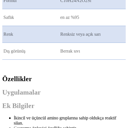
Formül
C10H24N2O2Si
Saflık
en az %95
Renk
Renksiz veya açık sarı
Dış görünüş
Berrak sıvı
Özellikler
Uygulamalar
Ek Bilgiler
İkincil ve üçüncül amino gruplarına sahip oldukça reaktif
silan.