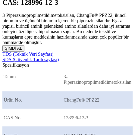
CAS: 128996-12-3
3-Piperazinopropilmetildimetoksisilan, ChangFu® PPZ22, ikincil
bir amin ve üçüncül bir amin içeren bir piperazin silandır. Eşsiz
yapısı, birincil aminli geleneksel amino silanlardan daha iyi sararma
önleyici özelliğe sahip olmasını sağlar. Bu nedenle tekstil ve
kumaşların apre maddesinin hazırlanmasında zaten çok popüler bir
hammadde olmuştur.
ŞİMDİ AL
TDS (Teknik Veri Sayfası)
SDS (Güvenlik Tarih sayfası)
Spesifikasyon
Tanım
3-
Piperazinopropilmetildimetoksisilan
Ürün No.
ChangFu® PPZ22
CAS No.
128996-12-3