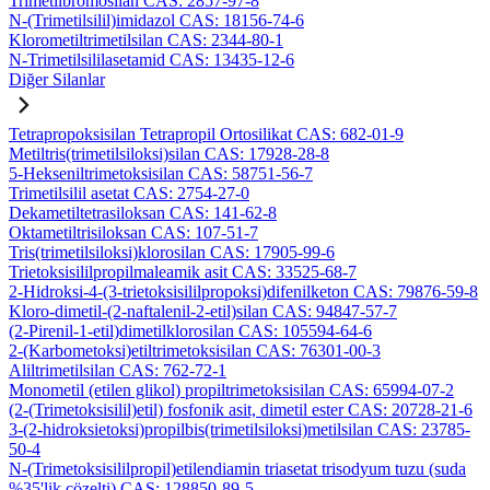
Trimetilbromosilan CAS: 2857-97-8
N-(Trimetilsilil)imidazol CAS: 18156-74-6
Klorometiltrimetilsilan CAS: 2344-80-1
N-Trimetilsililasetamid CAS: 13435-12-6
Diğer Silanlar
Tetrapropoksisilan Tetrapropil Ortosilikat CAS: 682-01-9
Metiltris(trimetilsiloksi)silan CAS: 17928-28-8
5-Hekseniltrimetoksisilan CAS: 58751-56-7
Trimetilsilil asetat CAS: 2754-27-0
Dekametiltetrasiloksan CAS: 141-62-8
Oktametiltrisiloksan CAS: 107-51-7
Tris(trimetilsiloksi)klorosilan CAS: 17905-99-6
Trietoksisililpropilmaleamik asit CAS: 33525-68-7
2-Hidroksi-4-(3-trietoksisililpropoksi)difenilketon CAS: 79876-59-8
Kloro-dimetil-(2-naftalenil-2-etil)silan CAS: 94847-57-7
(2-Pirenil-1-etil)dimetilklorosilan CAS: 105594-64-6
2-(Karbometoksi)etiltrimetoksisilan CAS: 76301-00-3
Aliltrimetilsilan CAS: 762-72-1
Monometil (etilen glikol) propiltrimetoksisilan CAS: 65994-07-2
(2-(Trimetoksisilil)etil) fosfonik asit, dimetil ester CAS: 20728-21-6
3-(2-hidroksietoksi)propilbis(trimetilsiloksi)metilsilan CAS: 23785-
50-4
N-(Trimetoksisililpropil)etilendiamin triasetat trisodyum tuzu (suda
%35'lik çözelti) CAS: 128850-89-5