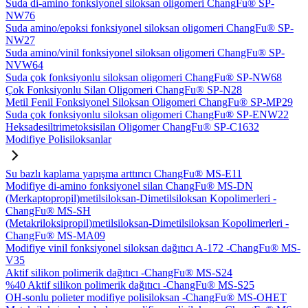
Suda di-amino fonksiyonel siloksan oligomeri ChangFu® SP-
NW76
Suda amino/epoksi fonksiyonel siloksan oligomeri ChangFu® SP-
NW27
Suda amino/vinil fonksiyonel siloksan oligomeri ChangFu® SP-
NVW64
Suda çok fonksiyonlu siloksan oligomeri ChangFu® SP-NW68
Çok Fonksiyonlu Silan Oligomeri ChangFu® SP-N28
Metil Fenil Fonksiyonel Siloksan Oligomeri ChangFu® SP-MP29
Suda çok fonksiyonlu siloksan oligomeri ChangFu® SP-ENW22
Heksadesiltrimetoksisilan Oligomer ChangFu® SP-C1632
Modifiye Polisiloksanlar
Su bazlı kaplama yapışma arttırıcı ChangFu® MS-E11
Modifiye di-amino fonksiyonel silan ChangFu® MS-DN
(Merkaptopropil)metilsiloksan-Dimetilsiloksan Kopolimerleri -
ChangFu® MS-SH
(Metakriloksipropil)metilsiloksan-Dimetilsiloksan Kopolimerleri -
ChangFu® MS-MA09
Modifiye vinil fonksiyonel siloksan dağıtıcı A-172 -ChangFu® MS-
V35
Aktif silikon polimerik dağıtıcı -ChangFu® MS-S24
%40 Aktif silikon polimerik dağıtıcı -ChangFu® MS-S25
OH-sonlu polieter modifiye polisiloksan -ChangFu® MS-OHET