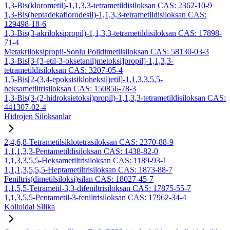
1,3-Bis(klorometil)-1,1,3,3-tetrametildisiloksan CAS: 2362-10-9
1,3-Bis(heptadekaflorodesil)-1,1,3,3-tetrametildisiloksan CAS:
129498-18-6
1,3-Bis(3-akriloksipropil)-1,1,3,3-tetrametildisiloksan CAS: 17898-
71-4
Metakriloksipropil-Sonlu Polidimetilsiloksan CAS: 58130-03-3
1,3-Bis[3-[3-etil-3-oksetanil)metoksi]propil]-1,1,3,3-
tetrametildisiloksan CAS: 3207-05-4
1,5-Bis[2-(3,4-epoksisikloheksil)etil]-1,1,3,3,5,5-
heksametiltrisiloksan CAS: 150856-78-3
1,3-Bis(3-(2-hidroksietoksi)propil)-1,1,3,3-tetrametildisiloksan CAS:
441307-02-4
Hidrojen Siloksanlar
2,4,6,8-Tetrametilsiklotetrasiloksan CAS: 2370-88-9
1,1,1,3,3-Pentametildisiloksan CAS: 1438-82-0
1,1,3,3,5,5-Heksametiltrisiloksan CAS: 1189-93-1
1,1,1,3,5,5,5-Heptametiltrisiloksan CAS: 1873-88-7
Feniltris(dimetilsiloksi)silan CAS: 18027-45-7
1,1,5,5-Tetrametil-3,3-difeniltrisiloksan CAS: 17875-55-7
1,1,3,5,5-Pentametil-3-feniltrisiloksan CAS: 17962-34-4
Kolloidal Silika