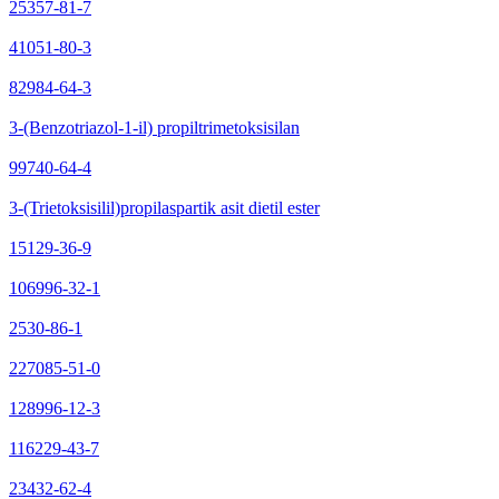
25357-81-7
41051-80-3
82984-64-3
3-(Benzotriazol-1-il) propiltrimetoksisilan
99740-64-4
3-(Trietoksisilil)propilaspartik asit dietil ester
15129-36-9
106996-32-1
2530-86-1
227085-51-0
128996-12-3
116229-43-7
23432-62-4