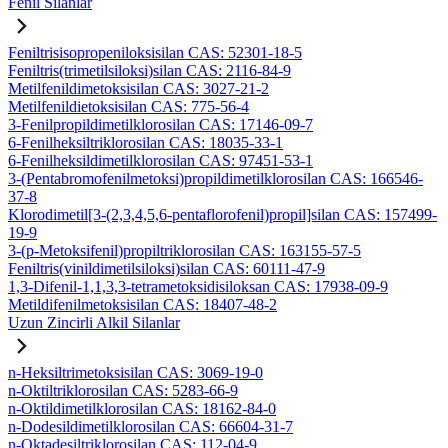
Fenil Silanlar
Feniltrisisopropeniloksisilan CAS: 52301-18-5
Feniltris(trimetilsiloksi)silan CAS: 2116-84-9
Metilfenildimetoksisilan CAS: 3027-21-2
Metilfenildietoksisilan CAS: 775-56-4
3-Fenilpropildimetilklorosilan CAS: 17146-09-7
6-Fenilheksiltriklorosilan CAS: 18035-33-1
6-Fenilheksildimetilklorosilan CAS: 97451-53-1
3-(Pentabromofenilmetoksi)propildimetilklorosilan CAS: 166546-
37-8
Klorodimetil[3-(2,3,4,5,6-pentaflorofenil)propil]silan CAS: 157499-
19-9
3-(p-Metoksifenil)propiltriklorosilan CAS: 163155-57-5
Feniltris(vinildimetilsiloksi)silan CAS: 60111-47-9
1,3-Difenil-1,1,3,3-tetrametoksidisiloksan CAS: 17938-09-9
Metildifenilmetoksisilan CAS: 18407-48-2
Uzun Zincirli Alkil Silanlar
n-Heksiltrimetoksisilan CAS: 3069-19-0
n-Oktiltriklorosilan CAS: 5283-66-9
n-Oktildimetilklorosilan CAS: 18162-84-0
n-Dodesildimetilklorosilan CAS: 66604-31-7
n-Oktadesiltriklorosilan CAS: 112-04-9