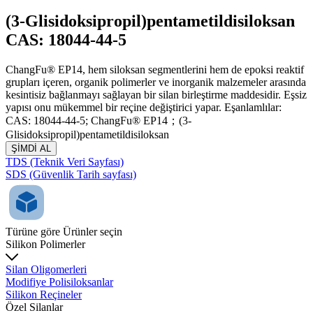
(3-Glisidoksipropil)pentametildisiloksan
CAS: 18044-44-5
ChangFu® EP14, hem siloksan segmentlerini hem de epoksi reaktif
grupları içeren, organik polimerler ve inorganik malzemeler arasında
kesintisiz bağlanmayı sağlayan bir silan birleştirme maddesidir. Eşsiz
yapısı onu mükemmel bir reçine değiştirici yapar. Eşanlamlılar:
CAS: 18044-44-5; ChangFu® EP14；(3-
Glisidoksipropil)pentametildisiloksan
ŞİMDİ AL
TDS (Teknik Veri Sayfası)
SDS (Güvenlik Tarih sayfası)
Türüne göre Ürünler seçin
Silikon Polimerler
Silan Oligomerleri
Modifiye Polisiloksanlar
Silikon Reçineler
Özel Silanlar