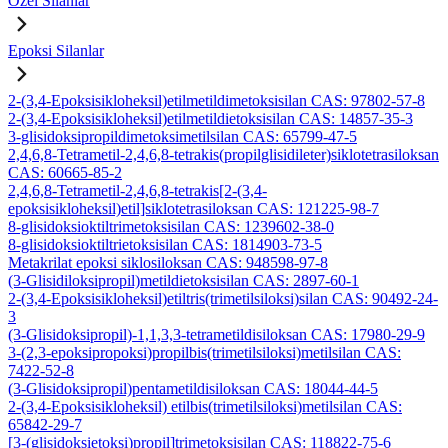
Özel Silanlar
Epoksi Silanlar
2-(3,4-Epoksisikloheksil)etilmetildimetoksisilan CAS: 97802-57-8
2-(3,4-Epoksisikloheksil)etilmetildietoksisilan CAS: 14857-35-3
3-glisidoksipropildimetoksimetilsilan CAS: 65799-47-5
2,4,6,8-Tetrametil-2,4,6,8-tetrakis(propilglisidileter)siklotetrasiloksan
CAS: 60665-85-2
2,4,6,8-Tetrametil-2,4,6,8-tetrakis[2-(3,4-
epoksisikloheksil)etil]siklotetrasiloksan CAS: 121225-98-7
8-glisidoksioktiltrimetoksisilan CAS: 1239602-38-0
8-glisidoksioktiltrietoksisilan CAS: 1814903-73-5
Metakrilat epoksi siklosiloksan CAS: 948598-97-8
(3-Glisidiloksipropil)metildietoksisilan CAS: 2897-60-1
2-(3,4-Epoksisikloheksil)etiltris(trimetilsiloksi)silan CAS: 90492-24-
3
(3-Glisidoksipropil)-1,1,3,3-tetrametildisiloksan CAS: 17980-29-9
3-(2,3-epoksipropoksi)propilbis(trimetilsiloksi)metilsilan CAS:
7422-52-8
(3-Glisidoksipropil)pentametildisiloksan CAS: 18044-44-5
2-(3,4-Epoksisikloheksil) etilbis(trimetilsiloksi)metilsilan CAS:
65842-29-7
[3-(glisidoksietoksi)propil]trimetoksisilan CAS: 118822-75-6