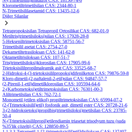
N-(Trimetilsilil)imidazol CAS: 18156-74-6
Klorometiltrimetilsilan CAS: 2344-80-1
N-Trimetilsililasetamid CAS: 13435-12-6
Diğer Silanlar
Tetrapropoksisilan Tetrapropil Ortosilikat CAS: 682-01-9
Metiltris(trimetilsiloksi)silan CAS: 17928-28-8
5-Hekseniltrimetoksisilan CAS: 58751-56-7
Trimetilsilil asetat CAS: 2754-27-0
Dekametiltetrasiloksan CAS: 141-62-8
Oktametiltrisiloksan CAS: 107-51-7
Tris(trimetilsiloksi)klorosilan CAS: 17905-99-6
Trietoksisililpropilmaleamik asit CAS: 33525-68-7
2-Hidroksi-4-(3-trietoksisililpropoksi)difenilketon CAS: 79876-59-8
Kloro-dimetil-(2-naftalenil-2-etil)silan CAS: 94847-57-7
(2-Pirenil-1-etil)dimetilklorosilan CAS: 105594-64-6
2-(Karbometoksi)etiltrimetoksisilan CAS: 76301-00-3
Aliltrimetilsilan CAS: 762-72-1
Monometil (etilen glikol) propiltrimetoksisilan CAS: 65994-07-2
(2-(Trimetoksisilil)etil) fosfonik asit, dimetil ester CAS: 20728-21-6
3-(2-hidroksietoksi)propilbis(trimetilsiloksi)metilsilan CAS: 23785-
50-4
N-(Trimetoksisililpropil)etilendiamin triasetat trisodyum tuzu (suda
%35'lik çözelti) CAS: 128850-89-5
1,1,3,3-Tetrametil-1-[2-(trimetoksisilil)etil]disiloksan CAS: 137407-