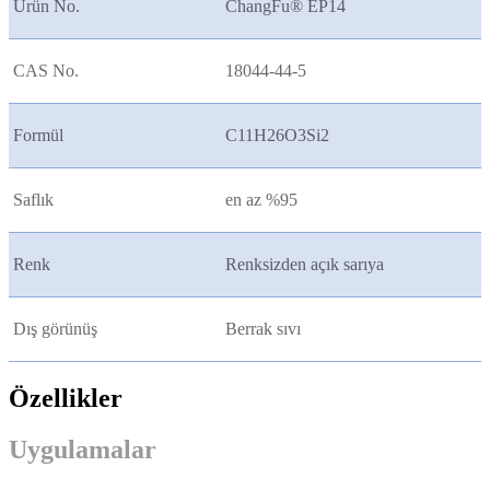
Ürün No.
ChangFu® EP14
CAS No.
18044-44-5
Formül
C11H26O3Si2
Saflık
en az %95
Renk
Renksizden açık sarıya
Dış görünüş
Berrak sıvı
Özellikler
Uygulamalar