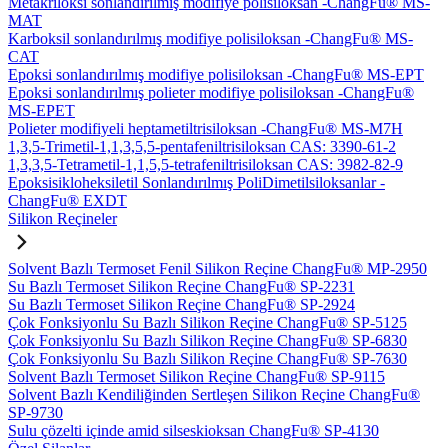
Metakriloksi sonlandırılmış modifiye polisiloksan -ChangFu® MS-
MAT
Karboksil sonlandırılmış modifiye polisiloksan -ChangFu® MS-
CAT
Epoksi sonlandırılmış modifiye polisiloksan -ChangFu® MS-EPT
Epoksi sonlandırılmış polieter modifiye polisiloksan -ChangFu®
MS-EPET
Polieter modifiyeli heptametiltrisiloksan -ChangFu® MS-M7H
1,3,5-Trimetil-1,1,3,5,5-pentafeniltrisiloksan CAS: 3390-61-2
1,3,3,5-Tetrametil-1,1,5,5-tetrafeniltrisiloksan CAS: 3982-82-9
Epoksisikloheksiletil Sonlandırılmış PoliDimetilsiloksanlar -
ChangFu® EXDT
Silikon Reçineler
Solvent Bazlı Termoset Fenil Silikon Reçine ChangFu® MP-2950
Su Bazlı Termoset Silikon Reçine ChangFu® SP-2231
Su Bazlı Termoset Silikon Reçine ChangFu® SP-2924
Çok Fonksiyonlu Su Bazlı Silikon Reçine ChangFu® SP-5125
Çok Fonksiyonlu Su Bazlı Silikon Reçine ChangFu® SP-6830
Çok Fonksiyonlu Su Bazlı Silikon Reçine ChangFu® SP-7630
Solvent Bazlı Termoset Silikon Reçine ChangFu® SP-9115
Solvent Bazlı Kendiliğinden Sertleşen Silikon Reçine ChangFu®
SP-9730
Sulu çözelti içinde amid silseskioksan ChangFu® SP-4130