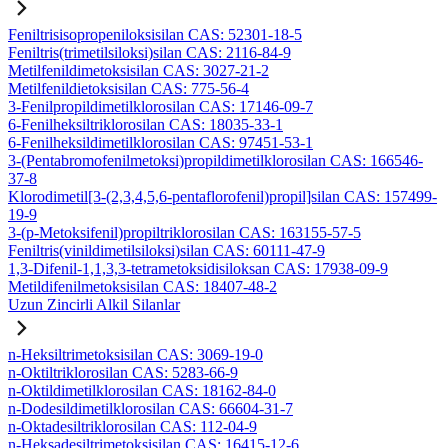
Feniltrisisopropeniloksisilan CAS: 52301-18-5
Feniltris(trimetilsiloksi)silan CAS: 2116-84-9
Metilfenildimetoksisilan CAS: 3027-21-2
Metilfenildietoksisilan CAS: 775-56-4
3-Fenilpropildimetilklorosilan CAS: 17146-09-7
6-Fenilheksiltriklorosilan CAS: 18035-33-1
6-Fenilheksildimetilklorosilan CAS: 97451-53-1
3-(Pentabromofenilmetoksi)propildimetilklorosilan CAS: 166546-
37-8
Klorodimetil[3-(2,3,4,5,6-pentaflorofenil)propil]silan CAS: 157499-
19-9
3-(p-Metoksifenil)propiltriklorosilan CAS: 163155-57-5
Feniltris(vinildimetilsiloksi)silan CAS: 60111-47-9
1,3-Difenil-1,1,3,3-tetrametoksidisiloksan CAS: 17938-09-9
Metildifenilmetoksisilan CAS: 18407-48-2
Uzun Zincirli Alkil Silanlar
n-Heksiltrimetoksisilan CAS: 3069-19-0
n-Oktiltriklorosilan CAS: 5283-66-9
n-Oktildimetilklorosilan CAS: 18162-84-0
n-Dodesildimetilklorosilan CAS: 66604-31-7
n-Oktadesiltriklorosilan CAS: 112-04-9
n-Heksadesiltrimetoksisilan CAS: 16415-12-6