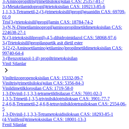
3-Aminopropiltris(trimetilsiloksi)silan CAS: 25357-81-7
3-(Metakrilamidopropil)trietoksisilan CAS: 109213-85-6
1,1,3,3-Tetrametil-2-(3-(trimetoksisilil)propil)guanidin CAS: 69709-
01-9
Tris[3-(trietoksisilil)propil]amin CAS: 18784-74-2
3-(N,N-Dimetilaminopropil)aminopropilmetildimetoksisilan CAS:
224638-27-1
N-(3-trietoksisililpropil)-4,5-dihidroimidazol CAS: 58068-97-6
3-(Trietoksisilil)propilaspartik asit dietil ester
3-[2-(2-Aminoetilamino)etilamino]propilmetildimetoksisilan CAS:
99740-64-4
3-(Benzotriazol-1-il) propiltrimetoksisilan
Vinil Silanlar
Viniltriizopropenoksisilan CAS: 15332-99-7
Viniltris(trimetilsiloksi)silan CAS: 5356-84-3
Vinildimetilklorosilan CAS: 1719-58-0
1,3-Divinil-1,1,3,3-tetrametildisilazan CAS: 7691-02-3
1,3,5-Trimetil-1,3,5-trivinilsiklotrisiloksan CAS: 3901-77-7
2,4,6,8-Tetrametil-2,4,6,8-tetravinilsiklotetrasiloksan CAS: 2554-06-
5
1,3-Divinil-1,1,3,3-Tetrametoksidisiloksan CAS: 18293-85-1
(4-Vinilfenil)trimetoksisilan CAS: 18001-13-3
Fenil Silanlar