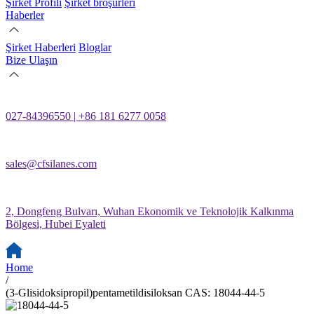
Şirket Profili
Şirket broşürleri
Haberler
Şirket Haberleri
Bloglar
Bize Ulaşın
027-84396550 | +86 181 6277 0058
sales@cfsilanes.com
2, Dongfeng Bulvarı, Wuhan Ekonomik ve Teknolojik Kalkınma
Bölgesi, Hubei Eyaleti
Home
/
(3-Glisidoksipropil)pentametildisiloksan CAS: 18044-44-5