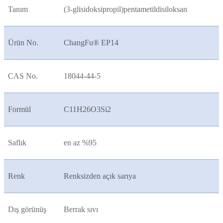
Tanım
(3-glisidoksipropil)pentametildisiloksan
Ürün No.
ChangFu® EP14
CAS No.
18044-44-5
Formül
C11H26O3Si2
Saflık
en az %95
Renk
Renksizden açık sarıya
Dış görünüş
Berrak sıvı