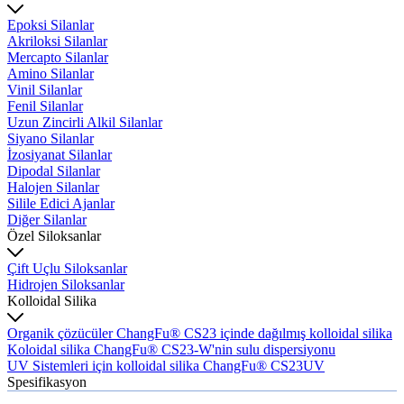
Epoksi Silanlar
Akriloksi Silanlar
Mercapto Silanlar
Amino Silanlar
Vinil Silanlar
Fenil Silanlar
Uzun Zincirli Alkil Silanlar
Siyano Silanlar
İzosiyanat Silanlar
Dipodal Silanlar
Halojen Silanlar
Silile Edici Ajanlar
Diğer Silanlar
Özel Siloksanlar
Çift Uçlu Siloksanlar
Hidrojen Siloksanlar
Kolloidal Silika
Organik çözücüler ChangFu® CS23 içinde dağılmış kolloidal silika
Koloidal silika ChangFu® CS23-W'nin sulu dispersiyonu
UV Sistemleri için kolloidal silika ChangFu® CS23UV
Spesifikasyon