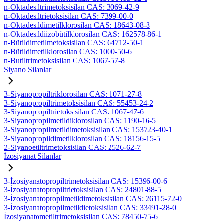
n-Oktadesiltrimetoksisilan CAS: 3069-42-9
n-Oktadesiltrietoksisilan CAS: 7399-00-0
n-Oktadesildimetilklorosilan CAS: 18643-08-8
n-Oktadesildiizobütilklorosilan CAS: 162578-86-1
n-Bütildimetilmetoksisilan CAS: 64712-50-1
n-Bütildimetilklorosilan CAS: 1000-50-6
n-Butiltrimetoksisilan CAS: 1067-57-8
Siyano Silanlar
3-Siyanopropiltriklorosilan CAS: 1071-27-8
3-Siyanopropiltrimetoksisilan CAS: 55453-24-2
3-Siyanopropiltrietoksisilan CAS: 1067-47-6
3-Siyanopropilmetildiklorosilan CAS: 1190-16-5
3-Siyanopropilmetildimetoksisilan CAS: 153723-40-1
3-Siyanopropildimetilklorosilan CAS: 18156-15-5
2-Siyanoetiltrimetoksisilan CAS: 2526-62-7
İzosiyanat Silanlar
3-İzosiyanatopropiltrimetoksisilan CAS: 15396-00-6
3-İzosiyanatopropiltrietoksisilan CAS: 24801-88-5
3-İzosiyanatopropilmetildimetoksisilan CAS: 26115-72-0
3-İzosiyanatopropilmetildietoksisilan CAS: 33491-28-0
İzosiyanatometiltrimetoksisilan CAS: 78450-75-6