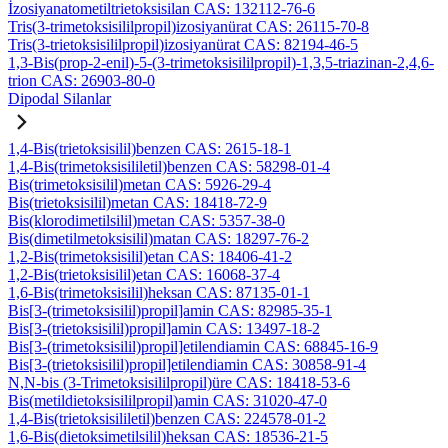
İzosiyanatometiltrietoksisilan CAS: 132112-76-6
Tris(3-trimetoksisililpropil)izosiyanürat CAS: 26115-70-8
Tris(3-trietoksisililpropil)izosiyanürat CAS: 82194-46-5
1,3-Bis(prop-2-enil)-5-(3-trimetoksisililpropil)-1,3,5-triazinan-2,4,6-
trion CAS: 26903-80-0
Dipodal Silanlar
1,4-Bis(trietoksisilil)benzen CAS: 2615-18-1
1,4-Bis(trimetoksisililetil)benzen CAS: 58298-01-4
Bis(trimetoksisilil)metan CAS: 5926-29-4
Bis(trietoksisilil)metan CAS: 18418-72-9
Bis(klorodimetilsilil)metan CAS: 5357-38-0
Bis(dimetilmetoksisilil)matan CAS: 18297-76-2
1,2-Bis(trimetoksisilil)etan CAS: 18406-41-2
1,2-Bis(trietoksisilil)etan CAS: 16068-37-4
1,6-Bis(trimetoksisilil)heksan CAS: 87135-01-1
Bis[3-(trimetoksisilil)propil]amin CAS: 82985-35-1
Bis[3-(trietoksisilil)propil]amin CAS: 13497-18-2
Bis[3-(trimetoksisilil)propil]etilendiamin CAS: 68845-16-9
Bis[3-(trietoksisilil)propil]etilendiamin CAS: 30858-91-4
N,N-bis (3-Trimetoksisililpropil)üre CAS: 18418-53-6
Bis(metildietoksisililpropil)amin CAS: 31020-47-0
1,4-Bis(trietoksisililetil)benzen CAS: 224578-01-2
1,6-Bis(dietoksimetilsilil)heksan CAS: 18536-21-5