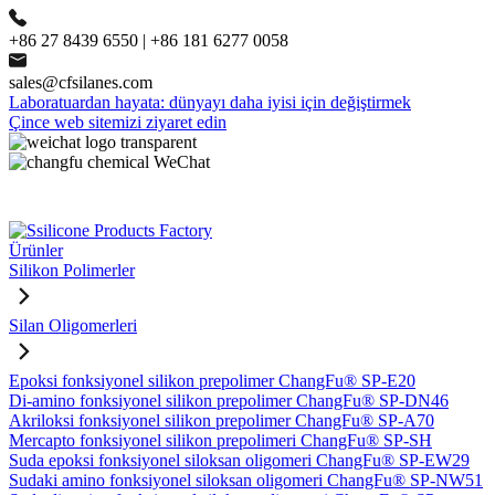
+86 27 8439 6550 | +86 181 6277 0058
sales@cfsilanes.com
Laboratuardan hayata: dünyayı daha iyisi için değiştirmek
Çince web sitemizi ziyaret edin
Ürünler
Silikon Polimerler
Silan Oligomerleri
Epoksi fonksiyonel silikon prepolimer ChangFu® SP-E20
Di-amino fonksiyonel silikon prepolimer ChangFu® SP-DN46
Akriloksi fonksiyonel silikon prepolimer ChangFu® SP-A70
Mercapto fonksiyonel silikon prepolimeri ChangFu® SP-SH
Suda epoksi fonksiyonel siloksan oligomeri ChangFu® SP-EW29
Sudaki amino fonksiyonel siloksan oligomeri ChangFu® SP-NW51