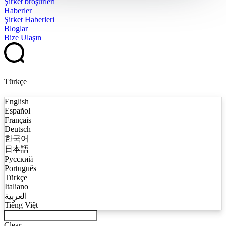
Şirket broşürleri
Haberler
Şirket Haberleri
Bloglar
Bize Ulaşın
Türkçe
English
Español
Français
Deutsch
한국어
日本語
Русский
Português
Türkçe
Italiano
العربية
Tiếng Việt
Clear