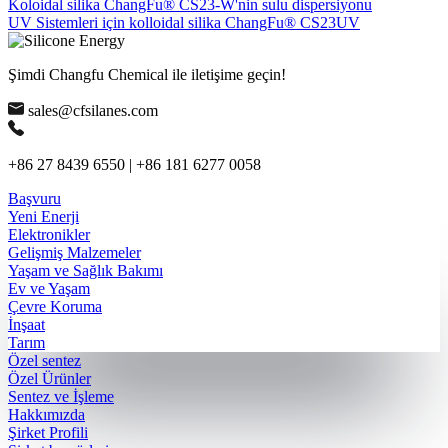
Koloidal silika ChangFu® CS23-W'nin sulu dispersiyonu
UV Sistemleri için kolloidal silika ChangFu® CS23UV
Şimdi Changfu Chemical ile iletişime geçin!
sales@cfsilanes.com
+86 27 8439 6550 | +86 181 6277 0058
Başvuru
Yeni Enerji
Elektronikler
Gelişmiş Malzemeler
Yaşam ve Sağlık Bakımı
Ev ve Yaşam
Çevre Koruma
İnşaat
Tarım
Özel sentez
Özel Ürünler
Sentez ve İşleme
Hakkımızda
Şirket Profili