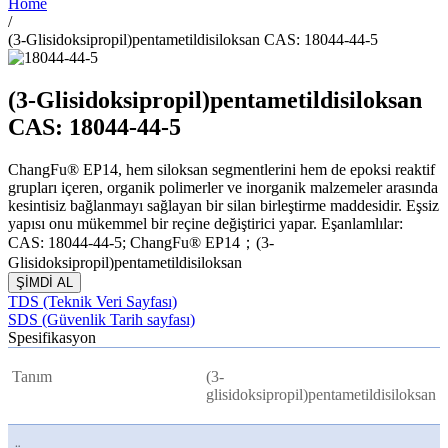
Home
/
(3-Glisidoksipropil)pentametildisiloksan CAS: 18044-44-5
(3-Glisidoksipropil)pentametildisiloksan
CAS: 18044-44-5
ChangFu® EP14, hem siloksan segmentlerini hem de epoksi reaktif
grupları içeren, organik polimerler ve inorganik malzemeler arasında
kesintisiz bağlanmayı sağlayan bir silan birleştirme maddesidir. Eşsiz
yapısı onu mükemmel bir reçine değiştirici yapar. Eşanlamlılar:
CAS: 18044-44-5; ChangFu® EP14；(3-
Glisidoksipropil)pentametildisiloksan
ŞİMDİ AL
TDS (Teknik Veri Sayfası)
SDS (Güvenlik Tarih sayfası)
Spesifikasyon
Tanım
(3-
glisidoksipropil)pentametildisiloksan