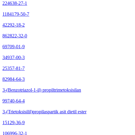
224638-27-1
1184179-50-7
42292-18-2
862822-32-0
69709-01-9
34937-00-3
25357-81-7
82984-64-3
3-(Benzotriazol-1-il) propiltrimetoksisilan
99740-64-4
3-(Trietoksisilil)propilaspartik asit dietil ester
15129-36-9
106996-32-1