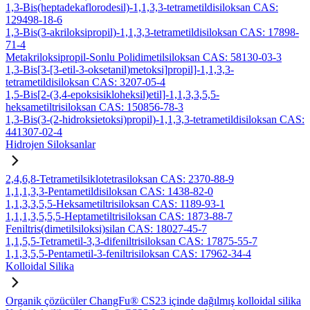
1,3-Bis(heptadekaflorodesil)-1,1,3,3-tetrametildisiloksan CAS:
129498-18-6
1,3-Bis(3-akriloksipropil)-1,1,3,3-tetrametildisiloksan CAS: 17898-
71-4
Metakriloksipropil-Sonlu Polidimetilsiloksan CAS: 58130-03-3
1,3-Bis[3-[3-etil-3-oksetanil)metoksi]propil]-1,1,3,3-
tetrametildisiloksan CAS: 3207-05-4
1,5-Bis[2-(3,4-epoksisikloheksil)etil]-1,1,3,3,5,5-
heksametiltrisiloksan CAS: 150856-78-3
1,3-Bis(3-(2-hidroksietoksi)propil)-1,1,3,3-tetrametildisiloksan CAS:
441307-02-4
Hidrojen Siloksanlar
2,4,6,8-Tetrametilsiklotetrasiloksan CAS: 2370-88-9
1,1,1,3,3-Pentametildisiloksan CAS: 1438-82-0
1,1,3,3,5,5-Heksametiltrisiloksan CAS: 1189-93-1
1,1,1,3,5,5,5-Heptametiltrisiloksan CAS: 1873-88-7
Feniltris(dimetilsiloksi)silan CAS: 18027-45-7
1,1,5,5-Tetrametil-3,3-difeniltrisiloksan CAS: 17875-55-7
1,1,3,5,5-Pentametil-3-feniltrisiloksan CAS: 17962-34-4
Kolloidal Silika
Organik çözücüler ChangFu® CS23 içinde dağılmış kolloidal silika