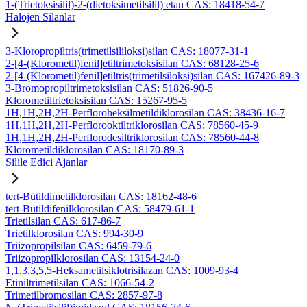
1-(Trietoksisilil)-2-(dietoksimetilsilil) etan CAS: 18418-54-7
Halojen Silanlar
3-Kloropropiltris(trimetilsililoksi)silan CAS: 18077-31-1
2-[4-(Klorometil)fenil]etiltrimetoksisilan CAS: 68128-25-6
2-[4-(Klorometil)fenil]etiltris(trimetilsiloksi)silan CAS: 167426-89-3
3-Bromopropiltrimetoksisilan CAS: 51826-90-5
Klorometiltrietoksisilan CAS: 15267-95-5
1H,1H,2H,2H-Perfloroheksilmetildiklorosilan CAS: 38436-16-7
1H,1H,2H,2H-Perflorooktiltriklorosilan CAS: 78560-45-9
1H,1H,2H,2H-Perflorodesiltriklorosilan CAS: 78560-44-8
Klorometildiklorosilan CAS: 18170-89-3
Silile Edici Ajanlar
tert-Bütildimetilklorosilan CAS: 18162-48-6
tert-Butildifenilklorosilan CAS: 58479-61-1
Trietilsilan CAS: 617-86-7
Trietilklorosilan CAS: 994-30-9
Triizopropilsilan CAS: 6459-79-6
Triizopropilklorosilan CAS: 13154-24-0
1,1,3,3,5,5-Heksametilsiklotrisilazan CAS: 1009-93-4
Etiniltrimetilsilan CAS: 1066-54-2
Trimetilbromosilan CAS: 2857-97-8