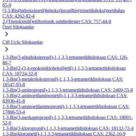
65-9
[3,3-Bis(hidroksimetil)bütoksi]propilbis(trimetilsiloksi)metilsilan
CAS: 4262-92-4
2-(Trietoksisilil)etilfosfonik asitdietilester CAS: 757-44-8
Özel Siloksanlar
Çift Uçlu Siloksanlar
1,3-Bis(3-glisidoksipropil)-1,1,3,3-tetrametildisiloksan CAS: 126-
80-7
1,3-Bis[2-(3,4-epoksisikloheksil)etil]-1,1,3,3-tetrametildisiloksan
CAS: 18724-32-8
1,3-Bis(3-metakriloksipropil)-1,1,3,3-tetrametildisiloksan CAS:
18547-93-8
1,3-Bis(3-aminopropil)-1,1,3,3-tetrametildisiloksan CAS: 2469-55-8
1,3-Bis(2-aminoetilaminometil)-1,1,3,3-tetrametildisiloksan CAS:
83936-41-8
1,3-Bis(3-aminoetilaminopropil)-1,1,3,3-tetrametildisiloksan CAS:
17866-53-4
1,3-Bis(3-merkaptopropil)-1,1,3,3-tetrametildisiloksan CAS: 18001-
52-0
1,3-Bis(3-kloropropil)-1,1,3,3-tetrametildisiloksan CAS: 18132-72-4
1,3-Bis(klorometil)-1,1,3,3-tetrametildisiloksan CAS: 2362-10-9