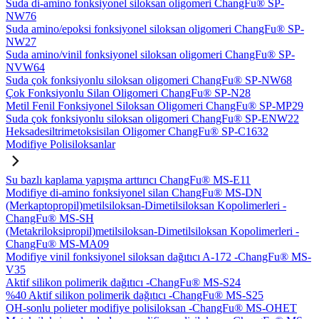
Suda di-amino fonksiyonel siloksan oligomeri ChangFu® SP-
NW76
Suda amino/epoksi fonksiyonel siloksan oligomeri ChangFu® SP-
NW27
Suda amino/vinil fonksiyonel siloksan oligomeri ChangFu® SP-
NVW64
Suda çok fonksiyonlu siloksan oligomeri ChangFu® SP-NW68
Çok Fonksiyonlu Silan Oligomeri ChangFu® SP-N28
Metil Fenil Fonksiyonel Siloksan Oligomeri ChangFu® SP-MP29
Suda çok fonksiyonlu siloksan oligomeri ChangFu® SP-ENW22
Heksadesiltrimetoksisilan Oligomer ChangFu® SP-C1632
Modifiye Polisiloksanlar
Su bazlı kaplama yapışma arttırıcı ChangFu® MS-E11
Modifiye di-amino fonksiyonel silan ChangFu® MS-DN
(Merkaptopropil)metilsiloksan-Dimetilsiloksan Kopolimerleri -
ChangFu® MS-SH
(Metakriloksipropil)metilsiloksan-Dimetilsiloksan Kopolimerleri -
ChangFu® MS-MA09
Modifiye vinil fonksiyonel siloksan dağıtıcı A-172 -ChangFu® MS-
V35
Aktif silikon polimerik dağıtıcı -ChangFu® MS-S24
%40 Aktif silikon polimerik dağıtıcı -ChangFu® MS-S25
OH-sonlu polieter modifiye polisiloksan -ChangFu® MS-OHET