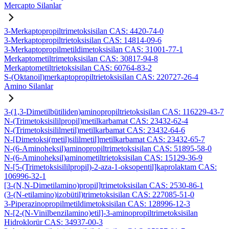
Mercapto Silanlar
3-Merkaptopropiltrimetoksisilan CAS: 4420-74-0
3-Merkaptopropiltrietoksisilan CAS: 14814-09-6
3-Merkaptopropilmetildimetoksisilan CAS: 31001-77-1
Merkaptometiltrimetoksisilan CAS: 30817-94-8
Merkaptometiltrietoksisilan CAS: 60764-83-2
S-(Oktanoil)merkaptopropiltrietoksisilan CAS: 220727-26-4
Amino Silanlar
3-(1,3-Dimetilbütiliden)aminopropiltrietoksisilan CAS: 116229-43-7
N-(Trimetoksisililpropil)metilkarbamat CAS: 23432-62-4
N-(Trimetoksisililmetil)metilkarbamat CAS: 23432-64-6
N-[Dimetoksi(metil)sililmetil]metilkarbamat CAS: 23432-65-7
N-(6-Aminoheksil)aminopropiltrimetoksisilan CAS: 51895-58-0
N-(6-Aminoheksil)aminometiltrietoksisilan CAS: 15129-36-9
N-[5-(Trimetoksisililpropil)-2-aza-1-oksopentil]kaprolaktam CAS:
106996-32-1
[3-(N,N-Dimetilamino)propil]trimetoksisilan CAS: 2530-86-1
(3-(N-etilamino)izobütil)trimetoksisilan CAS: 227085-51-0
3-Piperazinopropilmetildimetoksisilan CAS: 128996-12-3
N-[2-(N-Vinilbenzilamino)etil]-3-aminopropiltrimetoksisilan
Hidroklorür CAS: 34937-00-3