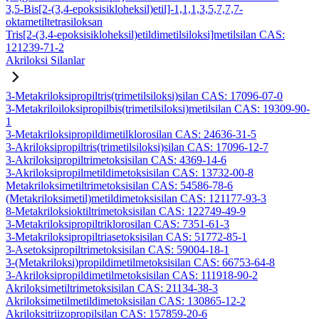
3,5-Bis[2-(3,4-epoksisikloheksil)etil]-1,1,1,3,5,7,7,7-
oktametiltetrasiloksan
Tris[2-(3,4-epoksisikloheksil)etildimetilsiloksi]metilsilan CAS:
121239-71-2
Akriloksi Silanlar
3-Metakriloksipropiltris(trimetilsiloksi)silan CAS: 17096-07-0
3-Metakriloiloksipropilbis(trimetilsiloksi)metilsilan CAS: 19309-90-
1
3-Metakriloksipropildimetilklorosilan CAS: 24636-31-5
3-Akriloksipropiltris(trimetilsiloksi)silan CAS: 17096-12-7
3-Akriloksipropiltrimetoksisilan CAS: 4369-14-6
3-Akriloksipropilmetildimetoksisilan CAS: 13732-00-8
Metakriloksimetiltrimetoksisilan CAS: 54586-78-6
(Metakriloksimetil)metildimetoksisilan CAS: 121177-93-3
8-Metakriloksioktiltrimetoksisilan CAS: 122749-49-9
3-Metakriloksipropiltriklorosilan CAS: 7351-61-3
3-Metakriloksipropiltriasetoksisilan CAS: 51772-85-1
3-Asetoksipropiltrimetoksisilan CAS: 59004-18-1
3-(Metakriloksi)propildimetilmetoksisilan CAS: 66753-64-8
3-Akriloksipropildimetilmetoksisilan CAS: 111918-90-2
Akriloksimetiltrimetoksisilan CAS: 21134-38-3
Akriloksimetilmetildimetoksisilan CAS: 130865-12-2
Akriloksitriizopropilsilan CAS: 157859-20-6