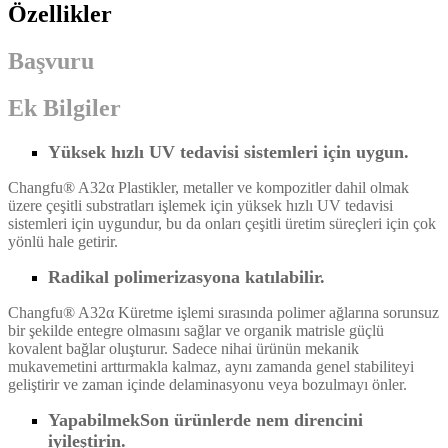
Özellikler
Başvuru
Ek Bilgiler
Yüksek hızlı UV tedavisi sistemleri için uygun
.
Changfu® A32
α
Plastikler, metaller ve kompozitler dahil olmak
üzere çeşitli substratları işlemek için yüksek hızlı UV tedavisi
sistemleri için uygundur, bu da onları çeşitli üretim süreçleri için çok
yönlü hale getirir.
Radikal polimerizasyona katılabilir.
Changfu® A32
α
Küretme işlemi sırasında polimer ağlarına sorunsuz
bir şekilde entegre olmasını sağlar ve organik matrisle güçlü
kovalent bağlar oluşturur.
Sadece nihai ürünün mekanik
mukavemetini arttırmakla kalmaz, aynı zamanda genel stabiliteyi
geliştirir ve zaman içinde delaminasyonu veya bozulmayı önler.
Yapabilmek
Son ürünlerde nem direncini
iyileştirin.