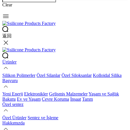
Clear
返回
Ürünler
Silikon Polimerler
Özel Silanlar
Özel Siloksanlar
Kolloidal Silika
Başvuru
Yeni Enerji
Elektronikler
Gelişmiş Malzemeler
Yaşam ve Sağlık
Bakımı
Ev ve Yaşam
Çevre Koruma
İnşaat
Tarım
Özel sentez
Özel Ürünler
Sentez ve İşleme
Hakkımızda