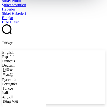
Şirket Profili
Şirket broşürleri
Haberler
Şirket Haberleri
Bloglar
Bize Ulaşın
Türkçe
English
Español
Français
Deutsch
한국어
日本語
Русский
Português
Türkçe
Italiano
العربية
Tiếng Việt