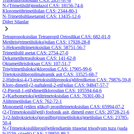
Trimetilbromosilan CAS: 2857-97-8
N-(Trimetilsilil)imidazol CAS: 18156-74-6
Klorometiltrimetilsilan CAS: 2344-80-1
N-Trimetilsililasetamid CAS: 13435-12-6
Diğer Silanlar
Tetrapropoksisilan Tetrapropil Ortosilikat CAS: 682-01-9
Metiltris(trimetilsiloksi)silan CAS: 17928-28-8
5-Hekseniltrimetoksisilan CAS: 58751-56-7
Trimetilsilil asetat CAS: 2754-27-0
Dekametiltetrasiloksan CAS: 141-62-8
Oktametiltrisiloksan CAS: 107-51-7
Tris(trimetilsiloksi)klorosilan CAS: 17905-99-6
Trietoksisililpropilmaleamik asit CAS: 33525-68-7
2-Hidroksi-4-(3-trietoksisililpropoksi)difenilketon CAS: 79876-59-8
Kloro-dimetil-(2-naftalenil-2-etil)silan CAS: 94847-57-7
(2-Pirenil-1-etil)dimetilklorosilan CAS: 105594-64-6
2-(Karbometoksi)etiltrimetoksisilan CAS: 76301-00-3
Aliltrimetilsilan CAS: 762-72-1
Monometil (etilen glikol) propiltrimetoksisilan CAS: 65994-07-2
(2-(Trimetoksisilil)etil) fosfonik asit, dimetil ester CAS: 20728-21-6
3-(2-hidroksietoksi)propilbis(trimetilsiloksi)metilsilan CAS: 23785-
50-4
N-(Trimetoksisililpropil)etilendiamin triasetat trisodyum tuzu (suda
%35'lik çözelti) CAS: 128850-89-5