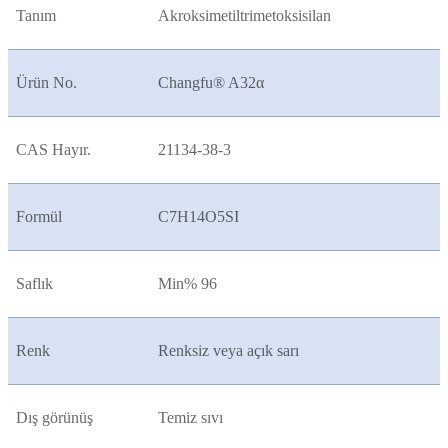
Tanım
Akroksimetiltrimetoksisilan
Ürün No.
Changfu® A32
α
CAS Hayır.
21134-38-3
Formül
C7H14O5SI
Saflık
Min% 96
Renk
Renksiz veya açık sarı
Dış görünüş
Temiz sıvı