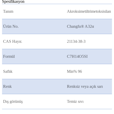
Spesifikasyon
Tanım
Akroksimetiltrimetoksisilan
Ürün No.
Changfu® A32
α
CAS Hayır.
21134-38-3
Formül
C7H14O5SI
Saflık
Min% 96
Renk
Renksiz veya açık sarı
Dış görünüş
Temiz sıvı