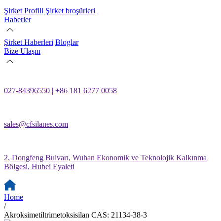
Şirket Profili
Şirket broşürleri
Haberler
Şirket Haberleri
Bloglar
Bize Ulaşın
027-84396550 | +86 181 6277 0058
sales@cfsilanes.com
2, Dongfeng Bulvarı, Wuhan Ekonomik ve Teknolojik Kalkınma
Bölgesi, Hubei Eyaleti
Home
/
Akroksimetiltrimetoksisilan CAS: 21134-38-3