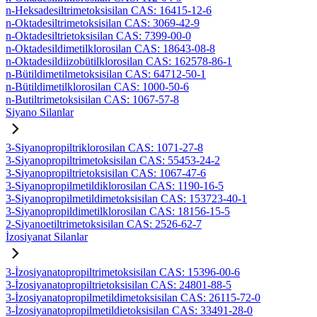
n-Heksadesiltrimetoksisilan CAS: 16415-12-6
n-Oktadesiltrimetoksisilan CAS: 3069-42-9
n-Oktadesiltrietoksisilan CAS: 7399-00-0
n-Oktadesildimetilklorosilan CAS: 18643-08-8
n-Oktadesildiizobütilklorosilan CAS: 162578-86-1
n-Bütildimetilmetoksisilan CAS: 64712-50-1
n-Bütildimetilklorosilan CAS: 1000-50-6
n-Butiltrimetoksisilan CAS: 1067-57-8
Siyano Silanlar
3-Siyanopropiltriklorosilan CAS: 1071-27-8
3-Siyanopropiltrimetoksisilan CAS: 55453-24-2
3-Siyanopropiltrietoksisilan CAS: 1067-47-6
3-Siyanopropilmetildiklorosilan CAS: 1190-16-5
3-Siyanopropilmetildimetoksisilan CAS: 153723-40-1
3-Siyanopropildimetilklorosilan CAS: 18156-15-5
2-Siyanoetiltrimetoksisilan CAS: 2526-62-7
İzosiyanat Silanlar
3-İzosiyanatopropiltrimetoksisilan CAS: 15396-00-6
3-İzosiyanatopropiltrietoksisilan CAS: 24801-88-5
3-İzosiyanatopropilmetildimetoksisilan CAS: 26115-72-0
3-İzosiyanatopropilmetildietoksisilan CAS: 33491-28-0