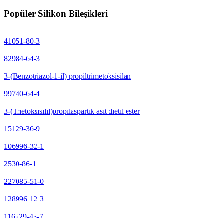
Popüler Silikon Bileşikleri
41051-80-3
82984-64-3
3-(Benzotriazol-1-il) propiltrimetoksisilan
99740-64-4
3-(Trietoksisilil)propilaspartik asit dietil ester
15129-36-9
106996-32-1
2530-86-1
227085-51-0
128996-12-3
116229-43-7