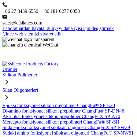
+86 27 8439 6550 | +86 181 6277 0058
sales@cfsilanes.com
Laboratuardan hayata: dünyayı daha iyisi için değiştirmek
Çince web sitemizi ziyaret edin
Ürünler
Silikon Polimerler
Silan Oligomerleri
Epoksi fonksiyonel silikon prepolimer ChangFu® SP-E20
Di-amino fonksiyonel silikon prepolimer ChangFu® SP-DN46
Akriloksi fonksiyonel silikon prepolimer ChangFu® SP-A70
Mercapto fonksiyonel silikon prepolimeri ChangFu® SP-SH
Suda epoksi fonksiyonel siloksan oligomeri ChangFu® SP-EW29
Sudaki amino fonksiyonel siloksan oligomeri ChangFu® SP-NW51