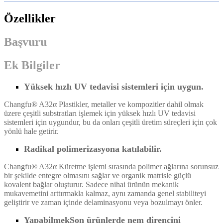
Özellikler
Başvuru
Ek Bilgiler
Yüksek hızlı UV tedavisi sistemleri için uygun
.
Changfu® A32
α
Plastikler, metaller ve kompozitler dahil olmak
üzere çeşitli substratları işlemek için yüksek hızlı UV tedavisi
sistemleri için uygundur, bu da onları çeşitli üretim süreçleri için çok
yönlü hale getirir.
Radikal polimerizasyona katılabilir.
Changfu® A32
α
Küretme işlemi sırasında polimer ağlarına sorunsuz
bir şekilde entegre olmasını sağlar ve organik matrisle güçlü
kovalent bağlar oluşturur.
Sadece nihai ürünün mekanik
mukavemetini arttırmakla kalmaz, aynı zamanda genel stabiliteyi
geliştirir ve zaman içinde delaminasyonu veya bozulmayı önler.
Yapabilmek
Son ürünlerde nem direncini