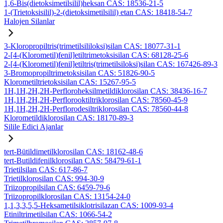
1,6-Bis(dietoksimetilsilil)heksan CAS: 18536-21-5
1-(Trietoksisilil)-2-(dietoksimetilsilil) etan CAS: 18418-54-7
Halojen Silanlar
3-Kloropropiltris(trimetilsililoksi)silan CAS: 18077-31-1
2-[4-(Klorometil)fenil]etiltrimetoksisilan CAS: 68128-25-6
2-[4-(Klorometil)fenil]etiltris(trimetilsiloksi)silan CAS: 167426-89-3
3-Bromopropiltrimetoksisilan CAS: 51826-90-5
Klorometiltrietoksisilan CAS: 15267-95-5
1H,1H,2H,2H-Perfloroheksilmetildiklorosilan CAS: 38436-16-7
1H,1H,2H,2H-Perflorooktiltriklorosilan CAS: 78560-45-9
1H,1H,2H,2H-Perflorodesiltriklorosilan CAS: 78560-44-8
Klorometildiklorosilan CAS: 18170-89-3
Silile Edici Ajanlar
tert-Bütildimetilklorosilan CAS: 18162-48-6
tert-Butildifenilklorosilan CAS: 58479-61-1
Trietilsilan CAS: 617-86-7
Trietilklorosilan CAS: 994-30-9
Triizopropilsilan CAS: 6459-79-6
Triizopropilklorosilan CAS: 13154-24-0
1,1,3,3,5,5-Heksametilsiklotrisilazan CAS: 1009-93-4
Etiniltrimetilsilan CAS: 1066-54-2