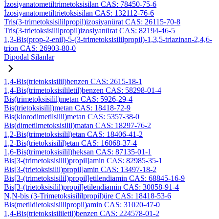
İzosiyanatometiltrimetoksisilan CAS: 78450-75-6
İzosiyanatometiltrietoksisilan CAS: 132112-76-6
Tris(3-trimetoksisililpropil)izosiyanürat CAS: 26115-70-8
Tris(3-trietoksisililpropil)izosiyanürat CAS: 82194-46-5
1,3-Bis(prop-2-enil)-5-(3-trimetoksisililpropil)-1,3,5-triazinan-2,4,6-
trion CAS: 26903-80-0
Dipodal Silanlar
1,4-Bis(trietoksisilil)benzen CAS: 2615-18-1
1,4-Bis(trimetoksisililetil)benzen CAS: 58298-01-4
Bis(trimetoksisilil)metan CAS: 5926-29-4
Bis(trietoksisilil)metan CAS: 18418-72-9
Bis(klorodimetilsilil)metan CAS: 5357-38-0
Bis(dimetilmetoksisilil)matan CAS: 18297-76-2
1,2-Bis(trimetoksisilil)etan CAS: 18406-41-2
1,2-Bis(trietoksisilil)etan CAS: 16068-37-4
1,6-Bis(trimetoksisilil)heksan CAS: 87135-01-1
Bis[3-(trimetoksisilil)propil]amin CAS: 82985-35-1
Bis[3-(trietoksisilil)propil]amin CAS: 13497-18-2
Bis[3-(trimetoksisilil)propil]etilendiamin CAS: 68845-16-9
Bis[3-(trietoksisilil)propil]etilendiamin CAS: 30858-91-4
N,N-bis (3-Trimetoksisililpropil)üre CAS: 18418-53-6
Bis(metildietoksisililpropil)amin CAS: 31020-47-0
1,4-Bis(trietoksisililetil)benzen CAS: 224578-01-2