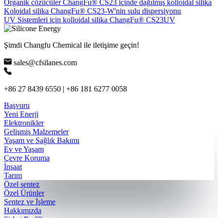
Organik çözücüler ChangFu® CS23 içinde dağılmış kolloidal silika
Koloidal silika ChangFu® CS23-W'nin sulu dispersiyonu
UV Sistemleri için kolloidal silika ChangFu® CS23UV
Şimdi Changfu Chemical ile iletişime geçin!
sales@cfsilanes.com
+86 27 8439 6550 | +86 181 6277 0058
Başvuru
Yeni Enerji
Elektronikler
Gelişmiş Malzemeler
Yaşam ve Sağlık Bakımı
Ev ve Yaşam
Çevre Koruma
İnşaat
Tarım
Özel sentez
Özel Ürünler
Sentez ve İşleme
Hakkımızda