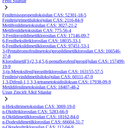
Fenil Silanlar
Feniltrisisopropeniloksisilan CAS: 52301-18-5
Feniltris(trimetilsiloksi)silan CAS: 2116-84-9
Metilfenildimetoksisilan CAS: 3027-21-2
Metilfenildietoksisilan CAS: 775-56-4
3-Fenilpropildimetilklorosilan CAS: 17146-09-7
6-Fenilheksiltriklorosilan CAS: 18035-33-1
6-Fenilheksildimetilklorosilan CAS: 97451-53-1
3-(Pentabromofenilmetoksi)propildimetilklorosilan CAS: 166546-
37-8
Klorodimetil[3-(2,3,4,5,6-pentaflorofenil)propil]silan CAS: 157499-
19-9
3-(p-Metoksifenil)propiltriklorosilan CAS: 163155-57-5
Feniltris(vinildimetilsiloksi)silan CAS: 60111-47-9
1,3-Difenil-1,1,3,3-tetrametoksidisiloksan CAS: 17938-09-9
Metildifenilmetoksisilan CAS: 18407-48-2
Uzun Zincirli Alkil Silanlar
n-Heksiltrimetoksisilan CAS: 3069-19-0
n-Oktiltriklorosilan CAS: 5283-66-9
n-Oktildimetilklorosilan CAS: 18162-84-0
n-Dodesildimetilklorosilan CAS: 66604-31-7
n-Oktadesiltriklorosilan CAS: 112-04-9