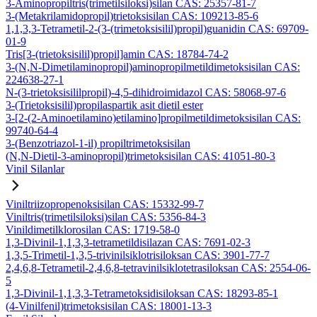
3-Aminopropiltris(trimetilsiloksi)silan CAS: 25357-81-7
3-(Metakrilamidopropil)trietoksisilan CAS: 109213-85-6
1,1,3,3-Tetrametil-2-(3-(trimetoksisilil)propil)guanidin CAS: 69709-
01-9
Tris[3-(trietoksisilil)propil]amin CAS: 18784-74-2
3-(N,N-Dimetilaminopropil)aminopropilmetildimetoksisilan CAS:
224638-27-1
N-(3-trietoksisililpropil)-4,5-dihidroimidazol CAS: 58068-97-6
3-(Trietoksisilil)propilaspartik asit dietil ester
3-[2-(2-Aminoetilamino)etilamino]propilmetildimetoksisilan CAS:
99740-64-4
3-(Benzotriazol-1-il) propiltrimetoksisilan
(N,N-Dietil-3-aminopropil)trimetoksisilan CAS: 41051-80-3
Vinil Silanlar
Viniltriizopropenoksisilan CAS: 15332-99-7
Viniltris(trimetilsiloksi)silan CAS: 5356-84-3
Vinildimetilklorosilan CAS: 1719-58-0
1,3-Divinil-1,1,3,3-tetrametildisilazan CAS: 7691-02-3
1,3,5-Trimetil-1,3,5-trivinilsiklotrisiloksan CAS: 3901-77-7
2,4,6,8-Tetrametil-2,4,6,8-tetravinilsiklotetrasiloksan CAS: 2554-06-
5
1,3-Divinil-1,1,3,3-Tetrametoksidisiloksan CAS: 18293-85-1
(4-Vinilfenil)trimetoksisilan CAS: 18001-13-3