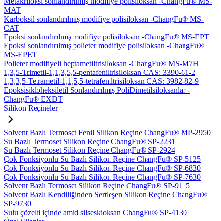
Metakriloksi sonlandırılmış modifiye polisiloksan -ChangFu® MS-
MAT
Karboksil sonlandırılmış modifiye polisiloksan -ChangFu® MS-
CAT
Epoksi sonlandırılmış modifiye polisiloksan -ChangFu® MS-EPT
Epoksi sonlandırılmış polieter modifiye polisiloksan -ChangFu®
MS-EPET
Polieter modifiyeli heptametiltrisiloksan -ChangFu® MS-M7H
1,3,5-Trimetil-1,1,3,5,5-pentafeniltrisiloksan CAS: 3390-61-2
1,3,3,5-Tetrametil-1,1,5,5-tetrafeniltrisiloksan CAS: 3982-82-9
Epoksisikloheksiletil Sonlandırılmış PoliDimetilsiloksanlar -
ChangFu® EXDT
Silikon Reçineler
Solvent Bazlı Termoset Fenil Silikon Reçine ChangFu® MP-2950
Su Bazlı Termoset Silikon Reçine ChangFu® SP-2231
Su Bazlı Termoset Silikon Reçine ChangFu® SP-2924
Çok Fonksiyonlu Su Bazlı Silikon Reçine ChangFu® SP-5125
Çok Fonksiyonlu Su Bazlı Silikon Reçine ChangFu® SP-6830
Çok Fonksiyonlu Su Bazlı Silikon Reçine ChangFu® SP-7630
Solvent Bazlı Termoset Silikon Reçine ChangFu® SP-9115
Solvent Bazlı Kendiliğinden Sertleşen Silikon Reçine ChangFu®
SP-9730
Sulu çözelti içinde amid silseskioksan ChangFu® SP-4130