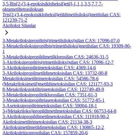
3,5-Bis[2-(3,4-epoksisikloheksil)etil]-1,1,1,3,5,7,7,7-
oktametiltetrasiloksan
Tris[2-(3,4-epoksisikloheksil)etildimetilsiloksi]metilsilan CAS:
121239-71-2
Akriloksi Silanlar
3-Metakriloksipropiltris(trimetilsiloksi)silan CAS: 17096-07-0
3-Metakriloiloksipropilbis(trimetilsiloksi)metilsilan CAS: 19309-90-
1
3-Metakriloksipropildimetilklorosilan CAS: 24636-31-5
3-Akriloksipropiltris(trimetilsiloksi)silan CAS: 17096-12-7
3-Akriloksipropiltrimetoksisilan CAS: 4369-14-6
3-Akriloksipropilmetildimetoksisilan CAS: 13732-00-8
Metakriloksimetiltrimetoksisilan CAS: 54586-78-6
(Metakriloksimetil)metildimetoksisilan CAS: 121177-93-3
8-Metakriloksioktiltrimetoksisilan CAS: 122749-49-9
3-Metakriloksipropiltriklorosilan CAS: 7351-61-3
3-Metakriloksipropiltriasetoksisilan CAS: 51772-85-1
3-Asetoksipropiltrimetoksisilan CAS: 59004-18-1
3-(Metakriloksi)propildimetilmetoksisilan CAS: 66753-64-8
3-Akriloksipropildimetilmetoksisilan CAS: 111918-90-2
Akriloksimetiltrimetoksisilan CAS: 21134-38-3
Akriloksimetilmetildimetoksisilan CAS: 130865-12-2
Akriloksitriizopropilsilan CAS: 157859-20-6