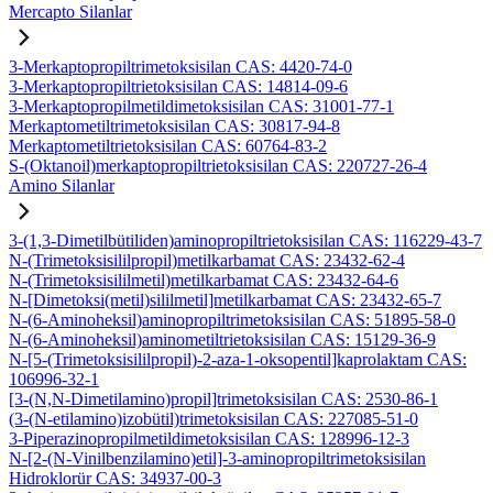
Mercapto Silanlar
3-Merkaptopropiltrimetoksisilan CAS: 4420-74-0
3-Merkaptopropiltrietoksisilan CAS: 14814-09-6
3-Merkaptopropilmetildimetoksisilan CAS: 31001-77-1
Merkaptometiltrimetoksisilan CAS: 30817-94-8
Merkaptometiltrietoksisilan CAS: 60764-83-2
S-(Oktanoil)merkaptopropiltrietoksisilan CAS: 220727-26-4
Amino Silanlar
3-(1,3-Dimetilbütiliden)aminopropiltrietoksisilan CAS: 116229-43-7
N-(Trimetoksisililpropil)metilkarbamat CAS: 23432-62-4
N-(Trimetoksisililmetil)metilkarbamat CAS: 23432-64-6
N-[Dimetoksi(metil)sililmetil]metilkarbamat CAS: 23432-65-7
N-(6-Aminoheksil)aminopropiltrimetoksisilan CAS: 51895-58-0
N-(6-Aminoheksil)aminometiltrietoksisilan CAS: 15129-36-9
N-[5-(Trimetoksisililpropil)-2-aza-1-oksopentil]kaprolaktam CAS:
106996-32-1
[3-(N,N-Dimetilamino)propil]trimetoksisilan CAS: 2530-86-1
(3-(N-etilamino)izobütil)trimetoksisilan CAS: 227085-51-0
3-Piperazinopropilmetildimetoksisilan CAS: 128996-12-3
N-[2-(N-Vinilbenzilamino)etil]-3-aminopropiltrimetoksisilan
Hidroklorür CAS: 34937-00-3