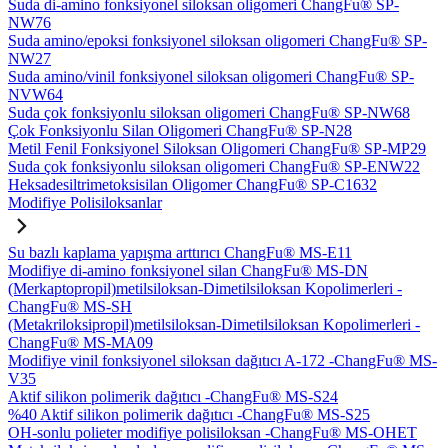
Suda di-amino fonksiyonel siloksan oligomeri ChangFu® SP-
NW76
Suda amino/epoksi fonksiyonel siloksan oligomeri ChangFu® SP-
NW27
Suda amino/vinil fonksiyonel siloksan oligomeri ChangFu® SP-
NVW64
Suda çok fonksiyonlu siloksan oligomeri ChangFu® SP-NW68
Çok Fonksiyonlu Silan Oligomeri ChangFu® SP-N28
Metil Fenil Fonksiyonel Siloksan Oligomeri ChangFu® SP-MP29
Suda çok fonksiyonlu siloksan oligomeri ChangFu® SP-ENW22
Heksadesiltrimetoksisilan Oligomer ChangFu® SP-C1632
Modifiye Polisiloksanlar
Su bazlı kaplama yapışma arttırıcı ChangFu® MS-E11
Modifiye di-amino fonksiyonel silan ChangFu® MS-DN
(Merkaptopropil)metilsiloksan-Dimetilsiloksan Kopolimerleri -
ChangFu® MS-SH
(Metakriloksipropil)metilsiloksan-Dimetilsiloksan Kopolimerleri -
ChangFu® MS-MA09
Modifiye vinil fonksiyonel siloksan dağıtıcı A-172 -ChangFu® MS-
V35
Aktif silikon polimerik dağıtıcı -ChangFu® MS-S24
%40 Aktif silikon polimerik dağıtıcı -ChangFu® MS-S25
OH-sonlu polieter modifiye polisiloksan -ChangFu® MS-OHET