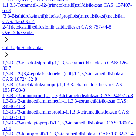
1,1,3,3-Tetrametil-1-[2-(trimetoksisilil)etil]disiloksan CAS: 137407-
65-9
[3,3-Bis(hidroksimetil)bütoksi]propilbis(trimetilsiloksi)metilsilan
CAS: 4262-92-4
2-(Trietoksisilil)etilfosfonik asitdietilester CAS: 757-44-8
Özel Siloksanlar
Çift Uçlu Siloksanlar
1,3-Bis(3-glisidoksipropil)-1,1,3,3-tetrametildisiloksan CAS: 126-
80-7
1,3-Bis[2-(3,4-epoksisikloheksil)etil]-1,1,3,3-tetrametildisiloksan
CAS: 18724-32-8
1,3-Bis(3-metakriloksipropil)-1,1,3,3-tetrametildisiloksan CAS:
18547-93-8
1,3-Bis(3-aminopropil)-1,1,3,3-tetrametildisiloksan CAS: 2469-55-8
1,3-Bis(2-aminoetilaminometil)-1,1,3,3-tetrametildisiloksan CAS:
83936-41-8
1,3-Bis(3-aminoetilaminopropil)-1,1,3,3-tetrametildisiloksan CAS:
17866-53-4
1,3-Bis(3-merkaptopropil)-1,1,3,3-tetrametildisiloksan CAS: 18001-
52-0
1,3-Bis(3-kloropropil)-1,1,3,3-tetrametildisiloksan CAS: 18132-72-4