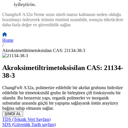
iyileştirin.
Changfu® A32
α
Neme uzun süreli maruz kalmanın neden olduğu
bozulmayı önleyerek ürünün ömrünü uzatabilir, sonuçta tüketicilere
daha fazla değer ve güvenilirlik sağlar.
Home
/
Akroksimetiltrimetoksisilan CAS: 21134-38-3
Akroksimetiltrimetoksisilan CAS: 21134-
38-3
ChangFu® A32a, polimerize edilebilir bir akrilat grubunu hidrolize
edilebilir bir trimetoksisilil grubu ile birleştiren çift fonksiyonlu bir
silandır. Bu benzersiz yapı, organik polimerler ve inorganik
substratlar arasında güçlü bir yapışma sağlayarak üstün arayüzey
bağına sahip olmasını sağlar.
ŞİMDİ AL
TDS (Teknik Veri Sayfası)
SDS (Güvenlik Tarih sayfası)