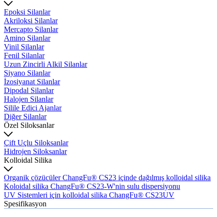
Epoksi Silanlar
Akriloksi Silanlar
Mercapto Silanlar
Amino Silanlar
Vinil Silanlar
Fenil Silanlar
Uzun Zincirli Alkil Silanlar
Siyano Silanlar
İzosiyanat Silanlar
Dipodal Silanlar
Halojen Silanlar
Silile Edici Ajanlar
Diğer Silanlar
Özel Siloksanlar
Çift Uçlu Siloksanlar
Hidrojen Siloksanlar
Kolloidal Silika
Organik çözücüler ChangFu® CS23 içinde dağılmış kolloidal silika
Koloidal silika ChangFu® CS23-W'nin sulu dispersiyonu
UV Sistemleri için kolloidal silika ChangFu® CS23UV
Spesifikasyon