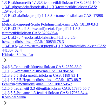
1,3-Bis(klorometil)-1,1,3,3-tetrametildisiloksan CAS: 2362-10-9
1,3-Bis(heptadekaflorodesil)-1,1,3,3-tetrametildisiloksan CAS:
129498-18-6
1,3-Bis(3-akriloksipropil)-1,1,3,3-tetrametildisiloksan CAS: 17898-
71-4
Metakriloksipropil-Sonlu Polidimetilsiloksan CAS: 58130-03-3
1,3-Bis[3-[3-etil-3-oksetanil)metoksi]propil]-1,1,3,3-
tetrametildisiloksan CAS: 3207-05-4
1,5-Bis[2-(3,4-epoksisikloheksil)etil]-1,1,3,3,5,5-
heksametiltrisiloksan CAS: 150856-78-3
1,3-Bis(3-(2-hidroksietoksi)propil)-1,1,3,3-tetrametildisiloksan CAS:
441307-02-4
Hidrojen Siloksanlar
2,4,6,8-Tetrametilsiklotetrasiloksan CAS: 2370-88-9
1,1,1,3,3-Pentametildisiloksan CAS: 1438-82-0
1,1,3,3,5,5-Heksametiltrisiloksan CAS: 1189-93-1
1,1,1,3,5,5,5-Heptametiltrisiloksan CAS: 1873-88-7
Feniltris(dimetilsiloksi)silan CAS: 18027-45-7
1,1,5,5-Tetrametil-3,3-difeniltrisiloksan CAS: 17875-55-7
1,1,3,5,5-Pentametil-3-feniltrisiloksan CAS: 17962-34-4
Kolloidal Silika