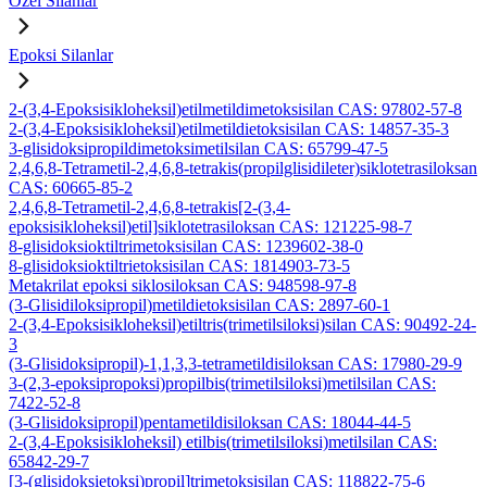
Özel Silanlar
Epoksi Silanlar
2-(3,4-Epoksisikloheksil)etilmetildimetoksisilan CAS: 97802-57-8
2-(3,4-Epoksisikloheksil)etilmetildietoksisilan CAS: 14857-35-3
3-glisidoksipropildimetoksimetilsilan CAS: 65799-47-5
2,4,6,8-Tetrametil-2,4,6,8-tetrakis(propilglisidileter)siklotetrasiloksan
CAS: 60665-85-2
2,4,6,8-Tetrametil-2,4,6,8-tetrakis[2-(3,4-
epoksisikloheksil)etil]siklotetrasiloksan CAS: 121225-98-7
8-glisidoksioktiltrimetoksisilan CAS: 1239602-38-0
8-glisidoksioktiltrietoksisilan CAS: 1814903-73-5
Metakrilat epoksi siklosiloksan CAS: 948598-97-8
(3-Glisidiloksipropil)metildietoksisilan CAS: 2897-60-1
2-(3,4-Epoksisikloheksil)etiltris(trimetilsiloksi)silan CAS: 90492-24-
3
(3-Glisidoksipropil)-1,1,3,3-tetrametildisiloksan CAS: 17980-29-9
3-(2,3-epoksipropoksi)propilbis(trimetilsiloksi)metilsilan CAS:
7422-52-8
(3-Glisidoksipropil)pentametildisiloksan CAS: 18044-44-5
2-(3,4-Epoksisikloheksil) etilbis(trimetilsiloksi)metilsilan CAS:
65842-29-7
[3-(glisidoksietoksi)propil]trimetoksisilan CAS: 118822-75-6