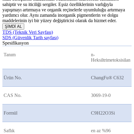
sahiptir ve su iticiliği sergiler. Eşsiz özelliklerinin varlığıyla
yapışmayı artırmaya ve organik reçinelerle uyumluluğu artırmaya
yardımcı olur. Aynı zamanda inorganik pigmentlerin ve dolgu
maddelerinin iyi bir yüzey değiştiricisi olarak da hizmet eder.
ŞİMDİ AL
TDS (Teknik Veri Sayfası)
SDS (Güvenlik Tarih sayfası)
Spesifikasyon
Tanım
n-
Heksiltrimetoksisilan
Ürün No.
ChangFu® C632
CAS No.
3069-19-0
Formül
C9H22O3Si
Saflık
en az %96