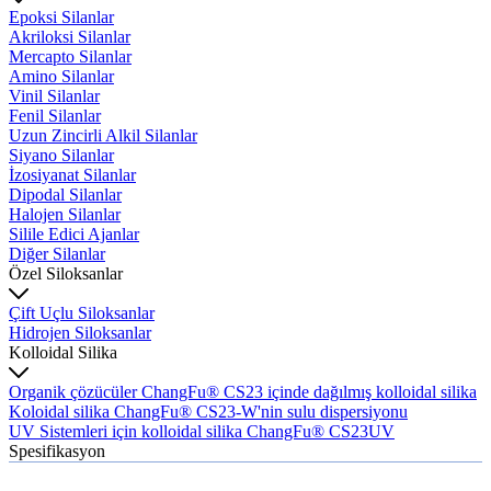
Epoksi Silanlar
Akriloksi Silanlar
Mercapto Silanlar
Amino Silanlar
Vinil Silanlar
Fenil Silanlar
Uzun Zincirli Alkil Silanlar
Siyano Silanlar
İzosiyanat Silanlar
Dipodal Silanlar
Halojen Silanlar
Silile Edici Ajanlar
Diğer Silanlar
Özel Siloksanlar
Çift Uçlu Siloksanlar
Hidrojen Siloksanlar
Kolloidal Silika
Organik çözücüler ChangFu® CS23 içinde dağılmış kolloidal silika
Koloidal silika ChangFu® CS23-W'nin sulu dispersiyonu
UV Sistemleri için kolloidal silika ChangFu® CS23UV
Spesifikasyon