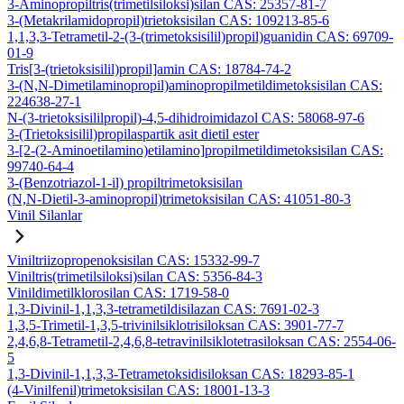
3-Aminopropiltris(trimetilsiloksi)silan CAS: 25357-81-7
3-(Metakrilamidopropil)trietoksisilan CAS: 109213-85-6
1,1,3,3-Tetrametil-2-(3-(trimetoksisilil)propil)guanidin CAS: 69709-
01-9
Tris[3-(trietoksisilil)propil]amin CAS: 18784-74-2
3-(N,N-Dimetilaminopropil)aminopropilmetildimetoksisilan CAS:
224638-27-1
N-(3-trietoksisililpropil)-4,5-dihidroimidazol CAS: 58068-97-6
3-(Trietoksisilil)propilaspartik asit dietil ester
3-[2-(2-Aminoetilamino)etilamino]propilmetildimetoksisilan CAS:
99740-64-4
3-(Benzotriazol-1-il) propiltrimetoksisilan
(N,N-Dietil-3-aminopropil)trimetoksisilan CAS: 41051-80-3
Vinil Silanlar
Viniltriizopropenoksisilan CAS: 15332-99-7
Viniltris(trimetilsiloksi)silan CAS: 5356-84-3
Vinildimetilklorosilan CAS: 1719-58-0
1,3-Divinil-1,1,3,3-tetrametildisilazan CAS: 7691-02-3
1,3,5-Trimetil-1,3,5-trivinilsiklotrisiloksan CAS: 3901-77-7
2,4,6,8-Tetrametil-2,4,6,8-tetravinilsiklotetrasiloksan CAS: 2554-06-
5
1,3-Divinil-1,1,3,3-Tetrametoksidisiloksan CAS: 18293-85-1
(4-Vinilfenil)trimetoksisilan CAS: 18001-13-3