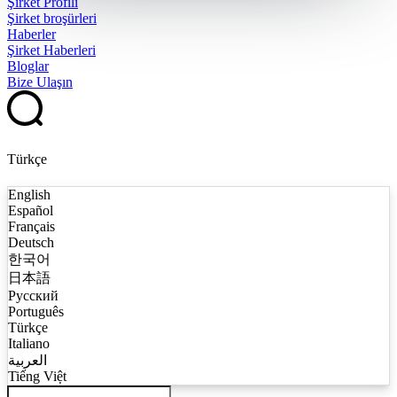
Şirket Profili
Şirket broşürleri
Haberler
Şirket Haberleri
Bloglar
Bize Ulaşın
Türkçe
English
Español
Français
Deutsch
한국어
日本語
Русский
Português
Türkçe
Italiano
العربية
Tiếng Việt