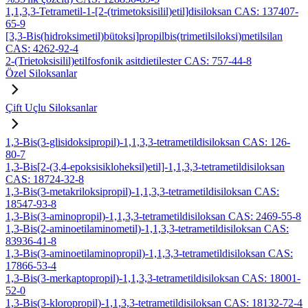
1,1,3,3-Tetrametil-1-[2-(trimetoksisilil)etil]disiloksan CAS: 137407-
65-9
[3,3-Bis(hidroksimetil)bütoksi]propilbis(trimetilsiloksi)metilsilan
CAS: 4262-92-4
2-(Trietoksisilil)etilfosfonik asitdietilester CAS: 757-44-8
Özel Siloksanlar
Çift Uçlu Siloksanlar
1,3-Bis(3-glisidoksipropil)-1,1,3,3-tetrametildisiloksan CAS: 126-
80-7
1,3-Bis[2-(3,4-epoksisikloheksil)etil]-1,1,3,3-tetrametildisiloksan
CAS: 18724-32-8
1,3-Bis(3-metakriloksipropil)-1,1,3,3-tetrametildisiloksan CAS:
18547-93-8
1,3-Bis(3-aminopropil)-1,1,3,3-tetrametildisiloksan CAS: 2469-55-8
1,3-Bis(2-aminoetilaminometil)-1,1,3,3-tetrametildisiloksan CAS:
83936-41-8
1,3-Bis(3-aminoetilaminopropil)-1,1,3,3-tetrametildisiloksan CAS:
17866-53-4
1,3-Bis(3-merkaptopropil)-1,1,3,3-tetrametildisiloksan CAS: 18001-
52-0
1,3-Bis(3-kloropropil)-1,1,3,3-tetrametildisiloksan CAS: 18132-72-4