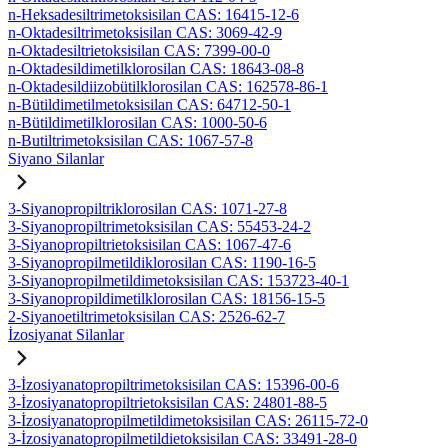
n-Heksadesiltrimetoksisilan CAS: 16415-12-6
n-Oktadesiltrimetoksisilan CAS: 3069-42-9
n-Oktadesiltrietoksisilan CAS: 7399-00-0
n-Oktadesildimetilklorosilan CAS: 18643-08-8
n-Oktadesildiizobütilklorosilan CAS: 162578-86-1
n-Bütildimetilmetoksisilan CAS: 64712-50-1
n-Bütildimetilklorosilan CAS: 1000-50-6
n-Butiltrimetoksisilan CAS: 1067-57-8
Siyano Silanlar
3-Siyanopropiltriklorosilan CAS: 1071-27-8
3-Siyanopropiltrimetoksisilan CAS: 55453-24-2
3-Siyanopropiltrietoksisilan CAS: 1067-47-6
3-Siyanopropilmetildiklorosilan CAS: 1190-16-5
3-Siyanopropilmetildimetoksisilan CAS: 153723-40-1
3-Siyanopropildimetilklorosilan CAS: 18156-15-5
2-Siyanoetiltrimetoksisilan CAS: 2526-62-7
İzosiyanat Silanlar
3-İzosiyanatopropiltrimetoksisilan CAS: 15396-00-6
3-İzosiyanatopropiltrietoksisilan CAS: 24801-88-5
3-İzosiyanatopropilmetildimetoksisilan CAS: 26115-72-0
3-İzosiyanatopropilmetildietoksisilan CAS: 33491-28-0