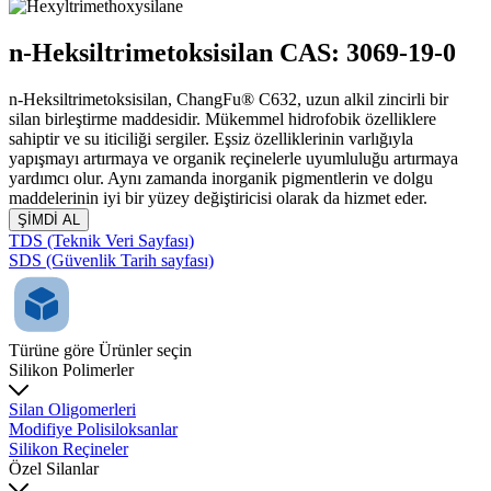
n-Heksiltrimetoksisilan CAS: 3069-19-0
n-Heksiltrimetoksisilan, ChangFu® C632, uzun alkil zincirli bir
silan birleştirme maddesidir. Mükemmel hidrofobik özelliklere
sahiptir ve su iticiliği sergiler. Eşsiz özelliklerinin varlığıyla
yapışmayı artırmaya ve organik reçinelerle uyumluluğu artırmaya
yardımcı olur. Aynı zamanda inorganik pigmentlerin ve dolgu
maddelerinin iyi bir yüzey değiştiricisi olarak da hizmet eder.
ŞİMDİ AL
TDS (Teknik Veri Sayfası)
SDS (Güvenlik Tarih sayfası)
Türüne göre Ürünler seçin
Silikon Polimerler
Silan Oligomerleri
Modifiye Polisiloksanlar
Silikon Reçineler
Özel Silanlar