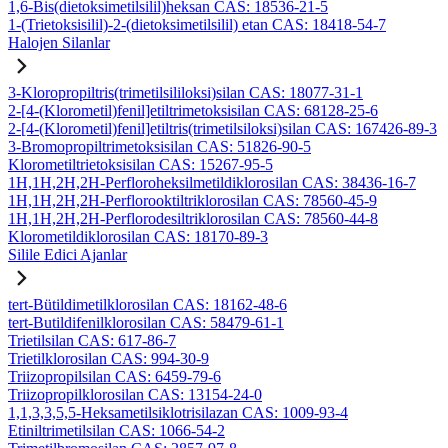
1,6-Bis(dietoksimetilsilil)heksan CAS: 18536-21-5
1-(Trietoksisilil)-2-(dietoksimetilsilil) etan CAS: 18418-54-7
Halojen Silanlar
3-Kloropropiltris(trimetilsililoksi)silan CAS: 18077-31-1
2-[4-(Klorometil)fenil]etiltrimetoksisilan CAS: 68128-25-6
2-[4-(Klorometil)fenil]etiltris(trimetilsiloksi)silan CAS: 167426-89-3
3-Bromopropiltrimetoksisilan CAS: 51826-90-5
Klorometiltrietoksisilan CAS: 15267-95-5
1H,1H,2H,2H-Perfloroheksilmetildiklorosilan CAS: 38436-16-7
1H,1H,2H,2H-Perflorooktiltriklorosilan CAS: 78560-45-9
1H,1H,2H,2H-Perflorodesiltriklorosilan CAS: 78560-44-8
Klorometildiklorosilan CAS: 18170-89-3
Silile Edici Ajanlar
tert-Bütildimetilklorosilan CAS: 18162-48-6
tert-Butildifenilklorosilan CAS: 58479-61-1
Trietilsilan CAS: 617-86-7
Trietilklorosilan CAS: 994-30-9
Triizopropilsilan CAS: 6459-79-6
Triizopropilklorosilan CAS: 13154-24-0
1,1,3,3,5,5-Heksametilsiklotrisilazan CAS: 1009-93-4
Etiniltrimetilsilan CAS: 1066-54-2