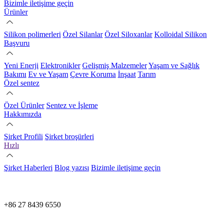
Bizimle iletişime geçin
Ürünler
Silikon polimerleri
Özel Silanlar
Özel Siloxanlar
Kolloidal Silikon
Başvuru
Yeni Enerji
Elektronikler
Gelişmiş Malzemeler
Yaşam ve Sağlık
Bakımı
Ev ve Yaşam
Çevre Koruma
İnşaat
Tarım
Özel sentez
Özel Ürünler
Sentez ve İşleme
Hakkımızda
Şirket Profili
Şirket broşürleri
Hızlı
Şirket Haberleri
Blog yazısı
Bizimle iletişime geçin
+86 27 8439 6550