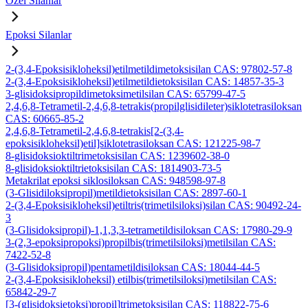
Özel Silanlar
Epoksi Silanlar
2-(3,4-Epoksisikloheksil)etilmetildimetoksisilan CAS: 97802-57-8
2-(3,4-Epoksisikloheksil)etilmetildietoksisilan CAS: 14857-35-3
3-glisidoksipropildimetoksimetilsilan CAS: 65799-47-5
2,4,6,8-Tetrametil-2,4,6,8-tetrakis(propilglisidileter)siklotetrasiloksan
CAS: 60665-85-2
2,4,6,8-Tetrametil-2,4,6,8-tetrakis[2-(3,4-
epoksisikloheksil)etil]siklotetrasiloksan CAS: 121225-98-7
8-glisidoksioktiltrimetoksisilan CAS: 1239602-38-0
8-glisidoksioktiltrietoksisilan CAS: 1814903-73-5
Metakrilat epoksi siklosiloksan CAS: 948598-97-8
(3-Glisidiloksipropil)metildietoksisilan CAS: 2897-60-1
2-(3,4-Epoksisikloheksil)etiltris(trimetilsiloksi)silan CAS: 90492-24-
3
(3-Glisidoksipropil)-1,1,3,3-tetrametildisiloksan CAS: 17980-29-9
3-(2,3-epoksipropoksi)propilbis(trimetilsiloksi)metilsilan CAS:
7422-52-8
(3-Glisidoksipropil)pentametildisiloksan CAS: 18044-44-5
2-(3,4-Epoksisikloheksil) etilbis(trimetilsiloksi)metilsilan CAS:
65842-29-7
[3-(glisidoksietoksi)propil]trimetoksisilan CAS: 118822-75-6