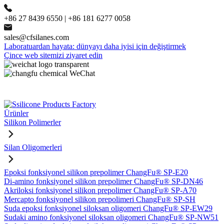
+86 27 8439 6550 | +86 181 6277 0058
sales@cfsilanes.com
Laboratuardan hayata: dünyayı daha iyisi için değiştirmek
Çince web sitemizi ziyaret edin
Ürünler
Silikon Polimerler
Silan Oligomerleri
Epoksi fonksiyonel silikon prepolimer ChangFu® SP-E20
Di-amino fonksiyonel silikon prepolimer ChangFu® SP-DN46
Akriloksi fonksiyonel silikon prepolimer ChangFu® SP-A70
Mercapto fonksiyonel silikon prepolimeri ChangFu® SP-SH
Suda epoksi fonksiyonel siloksan oligomeri ChangFu® SP-EW29
Sudaki amino fonksiyonel siloksan oligomeri ChangFu® SP-NW51