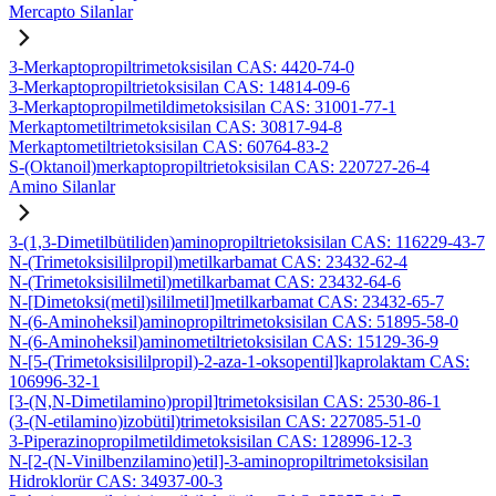
Mercapto Silanlar
3-Merkaptopropiltrimetoksisilan CAS: 4420-74-0
3-Merkaptopropiltrietoksisilan CAS: 14814-09-6
3-Merkaptopropilmetildimetoksisilan CAS: 31001-77-1
Merkaptometiltrimetoksisilan CAS: 30817-94-8
Merkaptometiltrietoksisilan CAS: 60764-83-2
S-(Oktanoil)merkaptopropiltrietoksisilan CAS: 220727-26-4
Amino Silanlar
3-(1,3-Dimetilbütiliden)aminopropiltrietoksisilan CAS: 116229-43-7
N-(Trimetoksisililpropil)metilkarbamat CAS: 23432-62-4
N-(Trimetoksisililmetil)metilkarbamat CAS: 23432-64-6
N-[Dimetoksi(metil)sililmetil]metilkarbamat CAS: 23432-65-7
N-(6-Aminoheksil)aminopropiltrimetoksisilan CAS: 51895-58-0
N-(6-Aminoheksil)aminometiltrietoksisilan CAS: 15129-36-9
N-[5-(Trimetoksisililpropil)-2-aza-1-oksopentil]kaprolaktam CAS:
106996-32-1
[3-(N,N-Dimetilamino)propil]trimetoksisilan CAS: 2530-86-1
(3-(N-etilamino)izobütil)trimetoksisilan CAS: 227085-51-0
3-Piperazinopropilmetildimetoksisilan CAS: 128996-12-3
N-[2-(N-Vinilbenzilamino)etil]-3-aminopropiltrimetoksisilan
Hidroklorür CAS: 34937-00-3