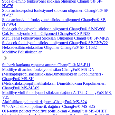
Suda di-amino fonksiyonel siloksan oligomeri ChangFu® SP-
NW76
Suda amino/epoksi fonksiyonel siloksan oligomeri ChangFu® SP-
NW27
Suda amino/vinil fonksiyonel siloksan oligomeri ChangFu® SP-
NVW64
Suda çok fonksiyonlu siloksan oligomeri ChangFu® SP-NW68
Çok Fonksiyonlu Silan Oligomeri ChangFu® SP-N28
Metil Fenil Fonksiyonel Siloksan Oligomeri ChangFu® SP-MP29
Suda çok fonksiyonlu siloksan oligomeri ChangFu® SP-ENW22
Heksadesiltrimetoksisilan Oligomer ChangFu® SP-C1632
Modifiye Polisiloksanlar
Su bazlı kaplama yapışma arttırıcı ChangFu® MS-E11
Modifiye di-amino fonksiyonel silan ChangFu® MS-DN
(Merkaptopropil)metilsiloksan-Dimetilsiloksan Kopolimerleri -
ChangFu® MS-SH
(Metakriloksipropil)metilsiloksan-Dimetilsiloksan Kopolimerleri -
ChangFu® MS-MA09
Modifiye vinil fonksiyonel siloksan dağıtıcı A-172 -ChangFu® MS-
V35
Aktif silikon polimerik dağıtıcı -ChangFu® MS-S24
%40 Aktif silikon polimerik dağıtıcı -ChangFu® MS-S25
OH-sonlu polieter modifiye polisiloksan -ChangFu® MS-OHET