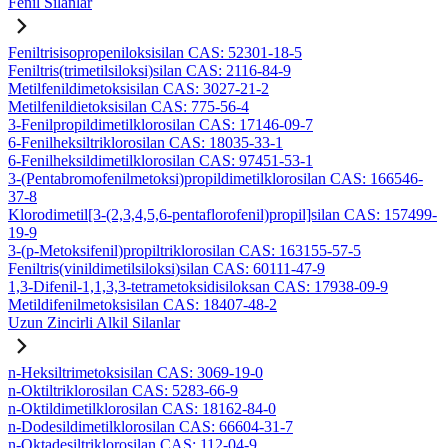
Fenil Silanlar
Feniltrisisopropeniloksisilan CAS: 52301-18-5
Feniltris(trimetilsiloksi)silan CAS: 2116-84-9
Metilfenildimetoksisilan CAS: 3027-21-2
Metilfenildietoksisilan CAS: 775-56-4
3-Fenilpropildimetilklorosilan CAS: 17146-09-7
6-Fenilheksiltriklorosilan CAS: 18035-33-1
6-Fenilheksildimetilklorosilan CAS: 97451-53-1
3-(Pentabromofenilmetoksi)propildimetilklorosilan CAS: 166546-
37-8
Klorodimetil[3-(2,3,4,5,6-pentaflorofenil)propil]silan CAS: 157499-
19-9
3-(p-Metoksifenil)propiltriklorosilan CAS: 163155-57-5
Feniltris(vinildimetilsiloksi)silan CAS: 60111-47-9
1,3-Difenil-1,1,3,3-tetrametoksidisiloksan CAS: 17938-09-9
Metildifenilmetoksisilan CAS: 18407-48-2
Uzun Zincirli Alkil Silanlar
n-Heksiltrimetoksisilan CAS: 3069-19-0
n-Oktiltriklorosilan CAS: 5283-66-9
n-Oktildimetilklorosilan CAS: 18162-84-0
n-Dodesildimetilklorosilan CAS: 66604-31-7
n-Oktadesiltriklorosilan CAS: 112-04-9