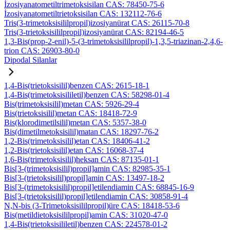
İzosiyanatometiltrimetoksisilan CAS: 78450-75-6
İzosiyanatometiltrietoksisilan CAS: 132112-76-6
Tris(3-trimetoksisililpropil)izosiyanürat CAS: 26115-70-8
Tris(3-trietoksisililpropil)izosiyanürat CAS: 82194-46-5
1,3-Bis(prop-2-enil)-5-(3-trimetoksisililpropil)-1,3,5-triazinan-2,4,6-
trion CAS: 26903-80-0
Dipodal Silanlar
1,4-Bis(trietoksisilil)benzen CAS: 2615-18-1
1,4-Bis(trimetoksisililetil)benzen CAS: 58298-01-4
Bis(trimetoksisilil)metan CAS: 5926-29-4
Bis(trietoksisilil)metan CAS: 18418-72-9
Bis(klorodimetilsilil)metan CAS: 5357-38-0
Bis(dimetilmetoksisilil)matan CAS: 18297-76-2
1,2-Bis(trimetoksisilil)etan CAS: 18406-41-2
1,2-Bis(trietoksisilil)etan CAS: 16068-37-4
1,6-Bis(trimetoksisilil)heksan CAS: 87135-01-1
Bis[3-(trimetoksisilil)propil]amin CAS: 82985-35-1
Bis[3-(trietoksisilil)propil]amin CAS: 13497-18-2
Bis[3-(trimetoksisilil)propil]etilendiamin CAS: 68845-16-9
Bis[3-(trietoksisilil)propil]etilendiamin CAS: 30858-91-4
N,N-bis (3-Trimetoksisililpropil)üre CAS: 18418-53-6
Bis(metildietoksisililpropil)amin CAS: 31020-47-0
1,4-Bis(trietoksisililetil)benzen CAS: 224578-01-2