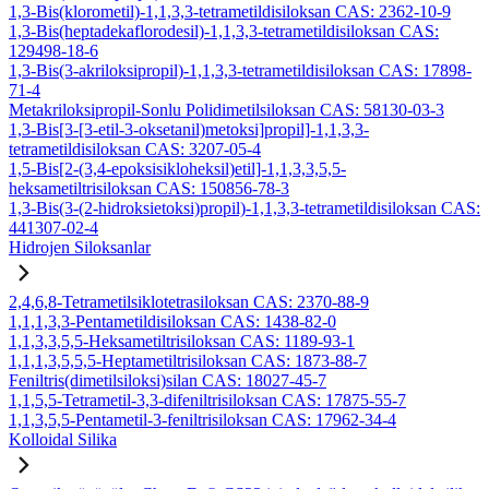
1,3-Bis(klorometil)-1,1,3,3-tetrametildisiloksan CAS: 2362-10-9
1,3-Bis(heptadekaflorodesil)-1,1,3,3-tetrametildisiloksan CAS:
129498-18-6
1,3-Bis(3-akriloksipropil)-1,1,3,3-tetrametildisiloksan CAS: 17898-
71-4
Metakriloksipropil-Sonlu Polidimetilsiloksan CAS: 58130-03-3
1,3-Bis[3-[3-etil-3-oksetanil)metoksi]propil]-1,1,3,3-
tetrametildisiloksan CAS: 3207-05-4
1,5-Bis[2-(3,4-epoksisikloheksil)etil]-1,1,3,3,5,5-
heksametiltrisiloksan CAS: 150856-78-3
1,3-Bis(3-(2-hidroksietoksi)propil)-1,1,3,3-tetrametildisiloksan CAS:
441307-02-4
Hidrojen Siloksanlar
2,4,6,8-Tetrametilsiklotetrasiloksan CAS: 2370-88-9
1,1,1,3,3-Pentametildisiloksan CAS: 1438-82-0
1,1,3,3,5,5-Heksametiltrisiloksan CAS: 1189-93-1
1,1,1,3,5,5,5-Heptametiltrisiloksan CAS: 1873-88-7
Feniltris(dimetilsiloksi)silan CAS: 18027-45-7
1,1,5,5-Tetrametil-3,3-difeniltrisiloksan CAS: 17875-55-7
1,1,3,5,5-Pentametil-3-feniltrisiloksan CAS: 17962-34-4
Kolloidal Silika