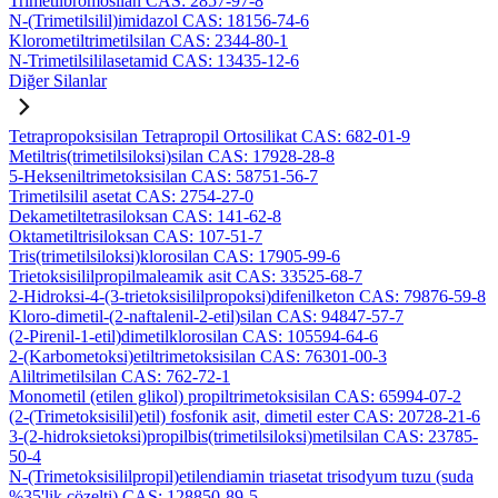
Trimetilbromosilan CAS: 2857-97-8
N-(Trimetilsilil)imidazol CAS: 18156-74-6
Klorometiltrimetilsilan CAS: 2344-80-1
N-Trimetilsililasetamid CAS: 13435-12-6
Diğer Silanlar
Tetrapropoksisilan Tetrapropil Ortosilikat CAS: 682-01-9
Metiltris(trimetilsiloksi)silan CAS: 17928-28-8
5-Hekseniltrimetoksisilan CAS: 58751-56-7
Trimetilsilil asetat CAS: 2754-27-0
Dekametiltetrasiloksan CAS: 141-62-8
Oktametiltrisiloksan CAS: 107-51-7
Tris(trimetilsiloksi)klorosilan CAS: 17905-99-6
Trietoksisililpropilmaleamik asit CAS: 33525-68-7
2-Hidroksi-4-(3-trietoksisililpropoksi)difenilketon CAS: 79876-59-8
Kloro-dimetil-(2-naftalenil-2-etil)silan CAS: 94847-57-7
(2-Pirenil-1-etil)dimetilklorosilan CAS: 105594-64-6
2-(Karbometoksi)etiltrimetoksisilan CAS: 76301-00-3
Aliltrimetilsilan CAS: 762-72-1
Monometil (etilen glikol) propiltrimetoksisilan CAS: 65994-07-2
(2-(Trimetoksisilil)etil) fosfonik asit, dimetil ester CAS: 20728-21-6
3-(2-hidroksietoksi)propilbis(trimetilsiloksi)metilsilan CAS: 23785-
50-4
N-(Trimetoksisililpropil)etilendiamin triasetat trisodyum tuzu (suda
%35'lik çözelti) CAS: 128850-89-5