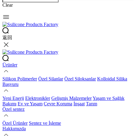
Clear
返回
Ürünler
Silikon Polimerler
Özel Silanlar
Özel Siloksanlar
Kolloidal Silika
Başvuru
Yeni Enerji
Elektronikler
Gelişmiş Malzemeler
Yaşam ve Sağlık
Bakımı
Ev ve Yaşam
Çevre Koruma
İnşaat
Tarım
Özel sentez
Özel Ürünler
Sentez ve İşleme
Hakkımızda