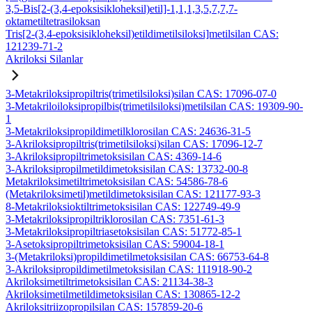
3,5-Bis[2-(3,4-epoksisikloheksil)etil]-1,1,1,3,5,7,7,7-
oktametiltetrasiloksan
Tris[2-(3,4-epoksisikloheksil)etildimetilsiloksi]metilsilan CAS:
121239-71-2
Akriloksi Silanlar
3-Metakriloksipropiltris(trimetilsiloksi)silan CAS: 17096-07-0
3-Metakriloiloksipropilbis(trimetilsiloksi)metilsilan CAS: 19309-90-
1
3-Metakriloksipropildimetilklorosilan CAS: 24636-31-5
3-Akriloksipropiltris(trimetilsiloksi)silan CAS: 17096-12-7
3-Akriloksipropiltrimetoksisilan CAS: 4369-14-6
3-Akriloksipropilmetildimetoksisilan CAS: 13732-00-8
Metakriloksimetiltrimetoksisilan CAS: 54586-78-6
(Metakriloksimetil)metildimetoksisilan CAS: 121177-93-3
8-Metakriloksioktiltrimetoksisilan CAS: 122749-49-9
3-Metakriloksipropiltriklorosilan CAS: 7351-61-3
3-Metakriloksipropiltriasetoksisilan CAS: 51772-85-1
3-Asetoksipropiltrimetoksisilan CAS: 59004-18-1
3-(Metakriloksi)propildimetilmetoksisilan CAS: 66753-64-8
3-Akriloksipropildimetilmetoksisilan CAS: 111918-90-2
Akriloksimetiltrimetoksisilan CAS: 21134-38-3
Akriloksimetilmetildimetoksisilan CAS: 130865-12-2
Akriloksitriizopropilsilan CAS: 157859-20-6