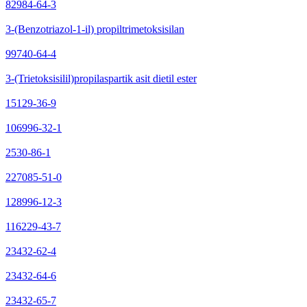
82984-64-3
3-(Benzotriazol-1-il) propiltrimetoksisilan
99740-64-4
3-(Trietoksisilil)propilaspartik asit dietil ester
15129-36-9
106996-32-1
2530-86-1
227085-51-0
128996-12-3
116229-43-7
23432-62-4
23432-64-6
23432-65-7