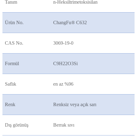
Tanım
n-Heksiltrimetoksisilan
Ürün No.
ChangFu® C632
CAS No.
3069-19-0
Formül
C9H22O3Si
Saflık
en az %96
Renk
Renksiz veya açık sarı
Dış görünüş
Berrak sıvı