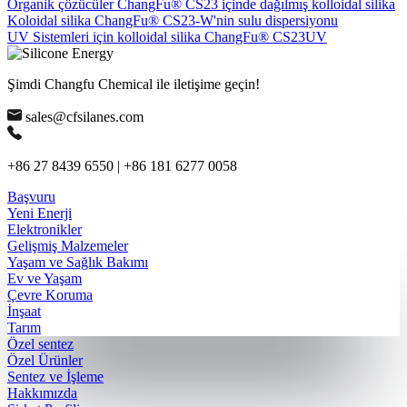
Organik çözücüler ChangFu® CS23 içinde dağılmış kolloidal silika
Koloidal silika ChangFu® CS23-W'nin sulu dispersiyonu
UV Sistemleri için kolloidal silika ChangFu® CS23UV
Şimdi Changfu Chemical ile iletişime geçin!
sales@cfsilanes.com
+86 27 8439 6550 | +86 181 6277 0058
Başvuru
Yeni Enerji
Elektronikler
Gelişmiş Malzemeler
Yaşam ve Sağlık Bakımı
Ev ve Yaşam
Çevre Koruma
İnşaat
Tarım
Özel sentez
Özel Ürünler
Sentez ve İşleme
Hakkımızda