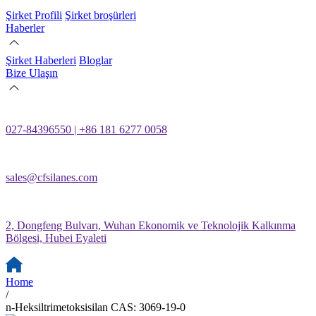
Şirket Profili
Şirket broşürleri
Haberler
Şirket Haberleri
Bloglar
Bize Ulaşın
027-84396550 | +86 181 6277 0058
sales@cfsilanes.com
2, Dongfeng Bulvarı, Wuhan Ekonomik ve Teknolojik Kalkınma
Bölgesi, Hubei Eyaleti
Home
/
n-Heksiltrimetoksisilan CAS: 3069-19-0