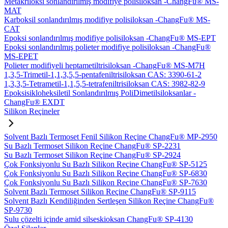
Metakriloksi sonlandırılmış modifiye polisiloksan -ChangFu® MS-
MAT
Karboksil sonlandırılmış modifiye polisiloksan -ChangFu® MS-
CAT
Epoksi sonlandırılmış modifiye polisiloksan -ChangFu® MS-EPT
Epoksi sonlandırılmış polieter modifiye polisiloksan -ChangFu®
MS-EPET
Polieter modifiyeli heptametiltrisiloksan -ChangFu® MS-M7H
1,3,5-Trimetil-1,1,3,5,5-pentafeniltrisiloksan CAS: 3390-61-2
1,3,3,5-Tetrametil-1,1,5,5-tetrafeniltrisiloksan CAS: 3982-82-9
Epoksisikloheksiletil Sonlandırılmış PoliDimetilsiloksanlar -
ChangFu® EXDT
Silikon Reçineler
Solvent Bazlı Termoset Fenil Silikon Reçine ChangFu® MP-2950
Su Bazlı Termoset Silikon Reçine ChangFu® SP-2231
Su Bazlı Termoset Silikon Reçine ChangFu® SP-2924
Çok Fonksiyonlu Su Bazlı Silikon Reçine ChangFu® SP-5125
Çok Fonksiyonlu Su Bazlı Silikon Reçine ChangFu® SP-6830
Çok Fonksiyonlu Su Bazlı Silikon Reçine ChangFu® SP-7630
Solvent Bazlı Termoset Silikon Reçine ChangFu® SP-9115
Solvent Bazlı Kendiliğinden Sertleşen Silikon Reçine ChangFu®
SP-9730
Sulu çözelti içinde amid silseskioksan ChangFu® SP-4130