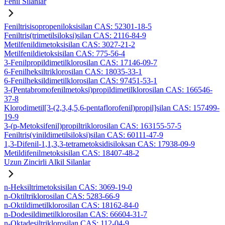
Fenil Silanlar
Feniltrisisopropeniloksisilan CAS: 52301-18-5
Feniltris(trimetilsiloksi)silan CAS: 2116-84-9
Metilfenildimetoksisilan CAS: 3027-21-2
Metilfenildietoksisilan CAS: 775-56-4
3-Fenilpropildimetilklorosilan CAS: 17146-09-7
6-Fenilheksiltriklorosilan CAS: 18035-33-1
6-Fenilheksildimetilklorosilan CAS: 97451-53-1
3-(Pentabromofenilmetoksi)propildimetilklorosilan CAS: 166546-
37-8
Klorodimetil[3-(2,3,4,5,6-pentaflorofenil)propil]silan CAS: 157499-
19-9
3-(p-Metoksifenil)propiltriklorosilan CAS: 163155-57-5
Feniltris(vinildimetilsiloksi)silan CAS: 60111-47-9
1,3-Difenil-1,1,3,3-tetrametoksidisiloksan CAS: 17938-09-9
Metildifenilmetoksisilan CAS: 18407-48-2
Uzun Zincirli Alkil Silanlar
n-Heksiltrimetoksisilan CAS: 3069-19-0
n-Oktiltriklorosilan CAS: 5283-66-9
n-Oktildimetilklorosilan CAS: 18162-84-0
n-Dodesildimetilklorosilan CAS: 66604-31-7
n-Oktadesiltriklorosilan CAS: 112-04-9