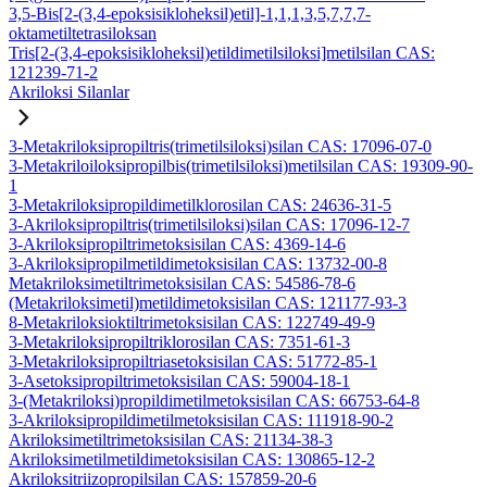
3,5-Bis[2-(3,4-epoksisikloheksil)etil]-1,1,1,3,5,7,7,7-
oktametiltetrasiloksan
Tris[2-(3,4-epoksisikloheksil)etildimetilsiloksi]metilsilan CAS:
121239-71-2
Akriloksi Silanlar
3-Metakriloksipropiltris(trimetilsiloksi)silan CAS: 17096-07-0
3-Metakriloiloksipropilbis(trimetilsiloksi)metilsilan CAS: 19309-90-
1
3-Metakriloksipropildimetilklorosilan CAS: 24636-31-5
3-Akriloksipropiltris(trimetilsiloksi)silan CAS: 17096-12-7
3-Akriloksipropiltrimetoksisilan CAS: 4369-14-6
3-Akriloksipropilmetildimetoksisilan CAS: 13732-00-8
Metakriloksimetiltrimetoksisilan CAS: 54586-78-6
(Metakriloksimetil)metildimetoksisilan CAS: 121177-93-3
8-Metakriloksioktiltrimetoksisilan CAS: 122749-49-9
3-Metakriloksipropiltriklorosilan CAS: 7351-61-3
3-Metakriloksipropiltriasetoksisilan CAS: 51772-85-1
3-Asetoksipropiltrimetoksisilan CAS: 59004-18-1
3-(Metakriloksi)propildimetilmetoksisilan CAS: 66753-64-8
3-Akriloksipropildimetilmetoksisilan CAS: 111918-90-2
Akriloksimetiltrimetoksisilan CAS: 21134-38-3
Akriloksimetilmetildimetoksisilan CAS: 130865-12-2
Akriloksitriizopropilsilan CAS: 157859-20-6