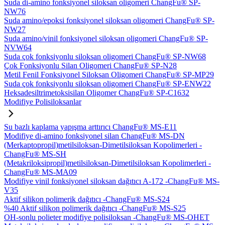
Suda di-amino fonksiyonel siloksan oligomeri ChangFu® SP-
NW76
Suda amino/epoksi fonksiyonel siloksan oligomeri ChangFu® SP-
NW27
Suda amino/vinil fonksiyonel siloksan oligomeri ChangFu® SP-
NVW64
Suda çok fonksiyonlu siloksan oligomeri ChangFu® SP-NW68
Çok Fonksiyonlu Silan Oligomeri ChangFu® SP-N28
Metil Fenil Fonksiyonel Siloksan Oligomeri ChangFu® SP-MP29
Suda çok fonksiyonlu siloksan oligomeri ChangFu® SP-ENW22
Heksadesiltrimetoksisilan Oligomer ChangFu® SP-C1632
Modifiye Polisiloksanlar
Su bazlı kaplama yapışma arttırıcı ChangFu® MS-E11
Modifiye di-amino fonksiyonel silan ChangFu® MS-DN
(Merkaptopropil)metilsiloksan-Dimetilsiloksan Kopolimerleri -
ChangFu® MS-SH
(Metakriloksipropil)metilsiloksan-Dimetilsiloksan Kopolimerleri -
ChangFu® MS-MA09
Modifiye vinil fonksiyonel siloksan dağıtıcı A-172 -ChangFu® MS-
V35
Aktif silikon polimerik dağıtıcı -ChangFu® MS-S24
%40 Aktif silikon polimerik dağıtıcı -ChangFu® MS-S25
OH-sonlu polieter modifiye polisiloksan -ChangFu® MS-OHET