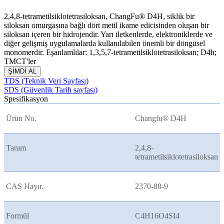
2,4,8-tetrametilsiklotetrasiloksan, ChangFu® D4H, siklik bir
siloksan omurgasına bağlı dört metil ikame edicisinden oluşan bir
siloksan içeren bir hidrojendir. Yarı iletkenlerde, elektroniklerde ve
diğer gelişmiş uygulamalarda kullanılabilen önemli bir döngüsel
monomerdir. Eşanlamlılar: 1,3,5,7-tetrametilsiklotetrasiloksan; D4h;
TMCT'ler
ŞİMDİ AL
TDS (Teknik Veri Sayfası)
SDS (Güvenlik Tarih sayfası)
Spesifikasyon
Ürün No.
Changfu® D4H
Tanım
2,4,8-
tetrametilsiklotetrasiloksan
CAS Hayır.
2370-88-9
Formül
C4H16O4SI4