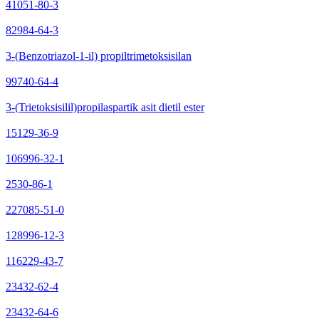
41051-80-3
82984-64-3
3-(Benzotriazol-1-il) propiltrimetoksisilan
99740-64-4
3-(Trietoksisilil)propilaspartik asit dietil ester
15129-36-9
106996-32-1
2530-86-1
227085-51-0
128996-12-3
116229-43-7
23432-62-4
23432-64-6