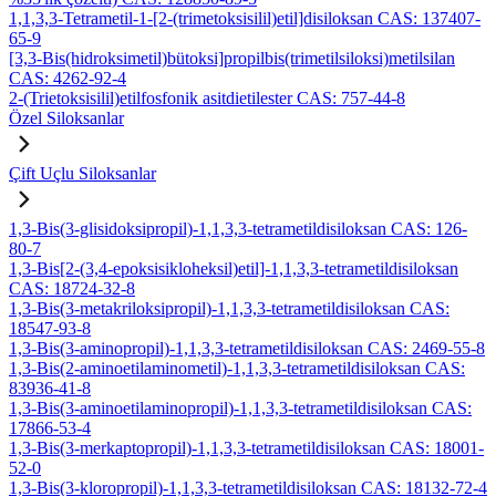
1,1,3,3-Tetrametil-1-[2-(trimetoksisilil)etil]disiloksan CAS: 137407-
65-9
[3,3-Bis(hidroksimetil)bütoksi]propilbis(trimetilsiloksi)metilsilan
CAS: 4262-92-4
2-(Trietoksisilil)etilfosfonik asitdietilester CAS: 757-44-8
Özel Siloksanlar
Çift Uçlu Siloksanlar
1,3-Bis(3-glisidoksipropil)-1,1,3,3-tetrametildisiloksan CAS: 126-
80-7
1,3-Bis[2-(3,4-epoksisikloheksil)etil]-1,1,3,3-tetrametildisiloksan
CAS: 18724-32-8
1,3-Bis(3-metakriloksipropil)-1,1,3,3-tetrametildisiloksan CAS:
18547-93-8
1,3-Bis(3-aminopropil)-1,1,3,3-tetrametildisiloksan CAS: 2469-55-8
1,3-Bis(2-aminoetilaminometil)-1,1,3,3-tetrametildisiloksan CAS:
83936-41-8
1,3-Bis(3-aminoetilaminopropil)-1,1,3,3-tetrametildisiloksan CAS:
17866-53-4
1,3-Bis(3-merkaptopropil)-1,1,3,3-tetrametildisiloksan CAS: 18001-
52-0
1,3-Bis(3-kloropropil)-1,1,3,3-tetrametildisiloksan CAS: 18132-72-4