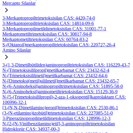
Mercapto Silanlar
3-Merkaptopropiltrimetoksisilan CAS: 4420-74-0
3-Merkaptopropiltrietoksisilan CAS: 14814-09-6
3-Merkaptopropilmetildimetoksisilan CAS: 31001-77-1
Merkaptometiltrimetoksisilan CAS: 30817-94-8
Merkaptometiltrietoksisilan CAS: 60764-83-2
S-(Oktanoil)merkaptopropiltrietoksisilan CAS: 220727-26-4
Amino Silanlar
3-(1,3-Dimetilbütiliden)aminopropiltrietoksisilan CAS: 116229-43-7
N-(Trimetoksisililpropil)metilkarbamat CAS: 23432-62-4
N-(Trimetoksisililmetil)metilkarbamat CAS: 23432-64-6
N-[Dimetoksi(metil)sililmetil]metilkarbamat CAS: 23432-65-7
N-(6-Aminoheksil)aminopropiltrimetoksisilan CAS: 51895-58-0
N-(6-Aminoheksil)aminometiltrietoksisilan CAS: 15129-36-9
N-[5-(Trimetoksisililpropil)-2-aza-1-oksopentil]kaprolaktam CAS:
106996-32-1
[3-(N,N-Dimetilamino)propil]trimetoksisilan CAS: 2530-86-1
(3-(N-etilamino)izobütil)trimetoksisilan CAS: 227085-51-0
3-Piperazinopropilmetildimetoksisilan CAS: 128996-12-3
N-[2-(N-Vinilbenzilamino)etil]-3-aminopropiltrimetoksisilan
Hidroklorür CAS: 34937-00-3