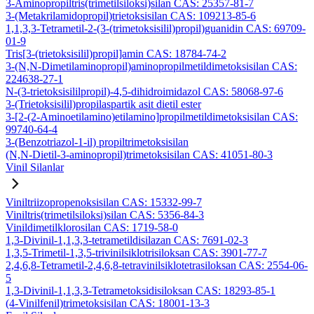
3-Aminopropiltris(trimetilsiloksi)silan CAS: 25357-81-7
3-(Metakrilamidopropil)trietoksisilan CAS: 109213-85-6
1,1,3,3-Tetrametil-2-(3-(trimetoksisilil)propil)guanidin CAS: 69709-
01-9
Tris[3-(trietoksisilil)propil]amin CAS: 18784-74-2
3-(N,N-Dimetilaminopropil)aminopropilmetildimetoksisilan CAS:
224638-27-1
N-(3-trietoksisililpropil)-4,5-dihidroimidazol CAS: 58068-97-6
3-(Trietoksisilil)propilaspartik asit dietil ester
3-[2-(2-Aminoetilamino)etilamino]propilmetildimetoksisilan CAS:
99740-64-4
3-(Benzotriazol-1-il) propiltrimetoksisilan
(N,N-Dietil-3-aminopropil)trimetoksisilan CAS: 41051-80-3
Vinil Silanlar
Viniltriizopropenoksisilan CAS: 15332-99-7
Viniltris(trimetilsiloksi)silan CAS: 5356-84-3
Vinildimetilklorosilan CAS: 1719-58-0
1,3-Divinil-1,1,3,3-tetrametildisilazan CAS: 7691-02-3
1,3,5-Trimetil-1,3,5-trivinilsiklotrisiloksan CAS: 3901-77-7
2,4,6,8-Tetrametil-2,4,6,8-tetravinilsiklotetrasiloksan CAS: 2554-06-
5
1,3-Divinil-1,1,3,3-Tetrametoksidisiloksan CAS: 18293-85-1
(4-Vinilfenil)trimetoksisilan CAS: 18001-13-3