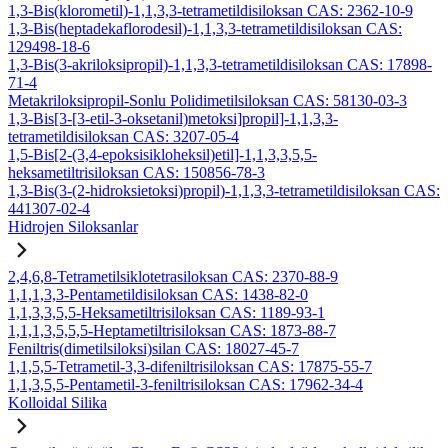
1,3-Bis(klorometil)-1,1,3,3-tetrametildisiloksan CAS: 2362-10-9
1,3-Bis(heptadekaflorodesil)-1,1,3,3-tetrametildisiloksan CAS:
129498-18-6
1,3-Bis(3-akriloksipropil)-1,1,3,3-tetrametildisiloksan CAS: 17898-
71-4
Metakriloksipropil-Sonlu Polidimetilsiloksan CAS: 58130-03-3
1,3-Bis[3-[3-etil-3-oksetanil)metoksi]propil]-1,1,3,3-
tetrametildisiloksan CAS: 3207-05-4
1,5-Bis[2-(3,4-epoksisikloheksil)etil]-1,1,3,3,5,5-
heksametiltrisiloksan CAS: 150856-78-3
1,3-Bis(3-(2-hidroksietoksi)propil)-1,1,3,3-tetrametildisiloksan CAS:
441307-02-4
Hidrojen Siloksanlar
2,4,6,8-Tetrametilsiklotetrasiloksan CAS: 2370-88-9
1,1,1,3,3-Pentametildisiloksan CAS: 1438-82-0
1,1,3,3,5,5-Heksametiltrisiloksan CAS: 1189-93-1
1,1,1,3,5,5,5-Heptametiltrisiloksan CAS: 1873-88-7
Feniltris(dimetilsiloksi)silan CAS: 18027-45-7
1,1,5,5-Tetrametil-3,3-difeniltrisiloksan CAS: 17875-55-7
1,1,3,5,5-Pentametil-3-feniltrisiloksan CAS: 17962-34-4
Kolloidal Silika