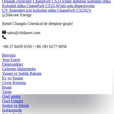
Organik çözücüler ChangFu® CS23 içinde dağılmış kolloidal silika
Koloidal silika ChangFu® CS23-W'nin sulu dispersiyonu
UV Sistemleri için kolloidal silika ChangFu® CS23UV
Şimdi Changfu Chemical ile iletişime geçin!
sales@cfsilanes.com
+86 27 8439 6550 | +86 181 6277 0058
Başvuru
Yeni Enerji
Elektronikler
Gelişmiş Malzemeler
Yaşam ve Sağlık Bakımı
Ev ve Yaşam
Çevre Koruma
İnşaat
Tarım
Özel sentez
Özel Ürünler
Sentez ve İşleme
Hakkımızda