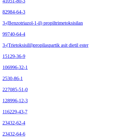
41051-80-3
82984-64-3
3-(Benzotriazol-1-il) propiltrimetoksisilan
99740-64-4
3-(Trietoksisilil)propilaspartik asit dietil ester
15129-36-9
106996-32-1
2530-86-1
227085-51-0
128996-12-3
116229-43-7
23432-62-4
23432-64-6