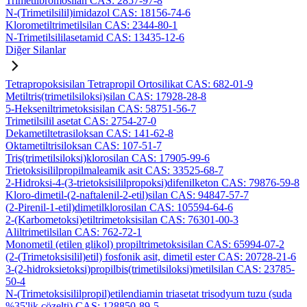
Trimetilbromosilan CAS: 2857-97-8
N-(Trimetilsilil)imidazol CAS: 18156-74-6
Klorometiltrimetilsilan CAS: 2344-80-1
N-Trimetilsililasetamid CAS: 13435-12-6
Diğer Silanlar
Tetrapropoksisilan Tetrapropil Ortosilikat CAS: 682-01-9
Metiltris(trimetilsiloksi)silan CAS: 17928-28-8
5-Hekseniltrimetoksisilan CAS: 58751-56-7
Trimetilsilil asetat CAS: 2754-27-0
Dekametiltetrasiloksan CAS: 141-62-8
Oktametiltrisiloksan CAS: 107-51-7
Tris(trimetilsiloksi)klorosilan CAS: 17905-99-6
Trietoksisililpropilmaleamik asit CAS: 33525-68-7
2-Hidroksi-4-(3-trietoksisililpropoksi)difenilketon CAS: 79876-59-8
Kloro-dimetil-(2-naftalenil-2-etil)silan CAS: 94847-57-7
(2-Pirenil-1-etil)dimetilklorosilan CAS: 105594-64-6
2-(Karbometoksi)etiltrimetoksisilan CAS: 76301-00-3
Aliltrimetilsilan CAS: 762-72-1
Monometil (etilen glikol) propiltrimetoksisilan CAS: 65994-07-2
(2-(Trimetoksisilil)etil) fosfonik asit, dimetil ester CAS: 20728-21-6
3-(2-hidroksietoksi)propilbis(trimetilsiloksi)metilsilan CAS: 23785-
50-4
N-(Trimetoksisililpropil)etilendiamin triasetat trisodyum tuzu (suda
%35'lik çözelti) CAS: 128850-89-5