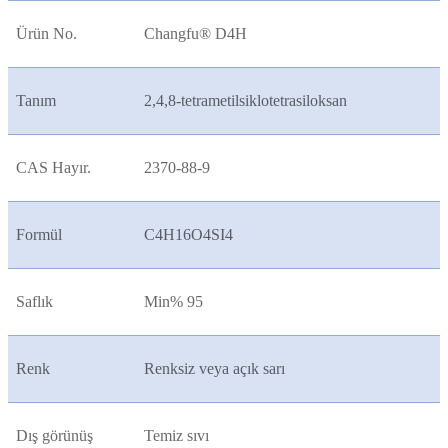
Ürün No.
Changfu® D4H
Tanım
2,4,8-tetrametilsiklotetrasiloksan
CAS Hayır.
2370-88-9
Formül
C4H16O4SI4
Saflık
Min% 95
Renk
Renksiz veya açık sarı
Dış görünüş
Temiz sıvı