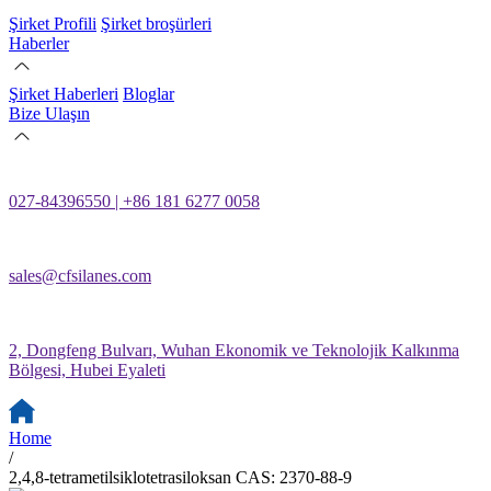
Şirket Profili
Şirket broşürleri
Haberler
Şirket Haberleri
Bloglar
Bize Ulaşın
027-84396550 | +86 181 6277 0058
sales@cfsilanes.com
2, Dongfeng Bulvarı, Wuhan Ekonomik ve Teknolojik Kalkınma
Bölgesi, Hubei Eyaleti
Home
/
2,4,8-tetrametilsiklotetrasiloksan CAS: 2370-88-9