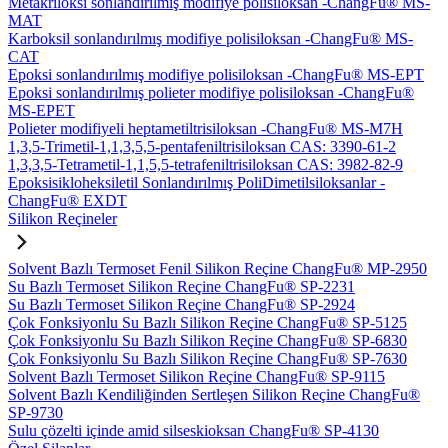
Metakriloksi sonlandırılmış modifiye polisiloksan -ChangFu® MS-
MAT
Karboksil sonlandırılmış modifiye polisiloksan -ChangFu® MS-
CAT
Epoksi sonlandırılmış modifiye polisiloksan -ChangFu® MS-EPT
Epoksi sonlandırılmış polieter modifiye polisiloksan -ChangFu®
MS-EPET
Polieter modifiyeli heptametiltrisiloksan -ChangFu® MS-M7H
1,3,5-Trimetil-1,1,3,5,5-pentafeniltrisiloksan CAS: 3390-61-2
1,3,3,5-Tetrametil-1,1,5,5-tetrafeniltrisiloksan CAS: 3982-82-9
Epoksisikloheksiletil Sonlandırılmış PoliDimetilsiloksanlar -
ChangFu® EXDT
Silikon Reçineler
Solvent Bazlı Termoset Fenil Silikon Reçine ChangFu® MP-2950
Su Bazlı Termoset Silikon Reçine ChangFu® SP-2231
Su Bazlı Termoset Silikon Reçine ChangFu® SP-2924
Çok Fonksiyonlu Su Bazlı Silikon Reçine ChangFu® SP-5125
Çok Fonksiyonlu Su Bazlı Silikon Reçine ChangFu® SP-6830
Çok Fonksiyonlu Su Bazlı Silikon Reçine ChangFu® SP-7630
Solvent Bazlı Termoset Silikon Reçine ChangFu® SP-9115
Solvent Bazlı Kendiliğinden Sertleşen Silikon Reçine ChangFu®
SP-9730
Sulu çözelti içinde amid silseskioksan ChangFu® SP-4130