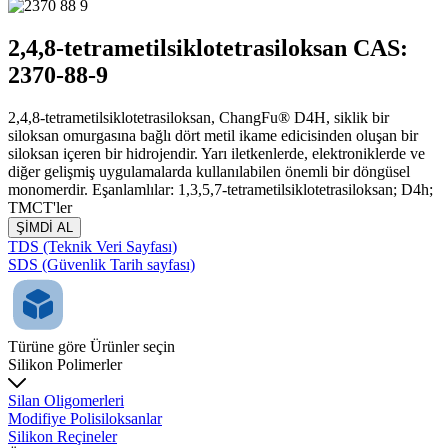
2,4,8-tetrametilsiklotetrasiloksan CAS:
2370-88-9
2,4,8-tetrametilsiklotetrasiloksan, ChangFu® D4H, siklik bir
siloksan omurgasına bağlı dört metil ikame edicisinden oluşan bir
siloksan içeren bir hidrojendir. Yarı iletkenlerde, elektroniklerde ve
diğer gelişmiş uygulamalarda kullanılabilen önemli bir döngüsel
monomerdir. Eşanlamlılar: 1,3,5,7-tetrametilsiklotetrasiloksan; D4h;
TMCT'ler
ŞİMDİ AL
TDS (Teknik Veri Sayfası)
SDS (Güvenlik Tarih sayfası)
Türüne göre Ürünler seçin
Silikon Polimerler
Silan Oligomerleri
Modifiye Polisiloksanlar
Silikon Reçineler