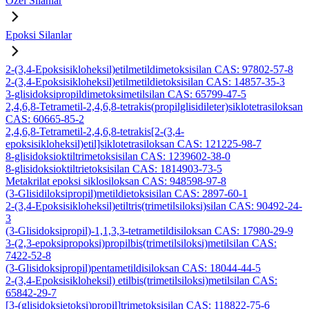
Özel Silanlar
Epoksi Silanlar
2-(3,4-Epoksisikloheksil)etilmetildimetoksisilan CAS: 97802-57-8
2-(3,4-Epoksisikloheksil)etilmetildietoksisilan CAS: 14857-35-3
3-glisidoksipropildimetoksimetilsilan CAS: 65799-47-5
2,4,6,8-Tetrametil-2,4,6,8-tetrakis(propilglisidileter)siklotetrasiloksan
CAS: 60665-85-2
2,4,6,8-Tetrametil-2,4,6,8-tetrakis[2-(3,4-
epoksisikloheksil)etil]siklotetrasiloksan CAS: 121225-98-7
8-glisidoksioktiltrimetoksisilan CAS: 1239602-38-0
8-glisidoksioktiltrietoksisilan CAS: 1814903-73-5
Metakrilat epoksi siklosiloksan CAS: 948598-97-8
(3-Glisidiloksipropil)metildietoksisilan CAS: 2897-60-1
2-(3,4-Epoksisikloheksil)etiltris(trimetilsiloksi)silan CAS: 90492-24-
3
(3-Glisidoksipropil)-1,1,3,3-tetrametildisiloksan CAS: 17980-29-9
3-(2,3-epoksipropoksi)propilbis(trimetilsiloksi)metilsilan CAS:
7422-52-8
(3-Glisidoksipropil)pentametildisiloksan CAS: 18044-44-5
2-(3,4-Epoksisikloheksil) etilbis(trimetilsiloksi)metilsilan CAS:
65842-29-7
[3-(glisidoksietoksi)propil]trimetoksisilan CAS: 118822-75-6