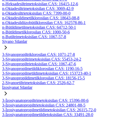
n-Heksadesiltrimetoksisilan CAS: 16415-12-6
n-Oktadesiltrimetoksisilan CAS: 3069-42-9
n-Oktadesiltrietoksisilan CAS: 7399-00-0
n-Oktadesildimetilklorosilan CAS: 18643-08-8
n-Oktadesildiizobütilklorosilan CAS: 162578-86-1
n-Bütildimetilmetoksisilan CAS: 64712-50-1
n-Bütildimetilklorosilan CAS: 1000-50-6
n-Butiltrimetoksisilan CAS: 1067-57-8
Siyano Silanlar
3-Siyanopropiltriklorosilan CAS: 1071-27-8
3-Siyanopropiltrimetoksisilan CAS: 55453-24-2
3-Siyanopropiltrietoksisilan CAS: 1067-47-6
3-Siyanopropilmetildiklorosilan CAS: 1190-16-5
3-Siyanopropilmetildimetoksisilan CAS: 153723-40-1
3-Siyanopropildimetilklorosilan CAS: 18156-15-5
2-Siyanoetiltrimetoksisilan CAS: 2526-62-7
İzosiyanat Silanlar
3-İzosiyanatopropiltrimetoksisilan CAS: 15396-00-6
3-İzosiyanatopropiltrietoksisilan CAS: 24801-88-5
3-İzosiyanatopropilmetildimetoksisilan CAS: 26115-72-0
3-İzosiyanatopropilmetildietoksisilan CAS: 33491-28-0