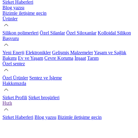
Şirket Haberleri
Blog yazısı
Bizimle iletişime geçin
Ürünler
Silikon polimerleri
Özel Silanlar
Özel Siloxanlar
Kolloidal Silikon
Başvuru
Yeni Enerji
Elektronikler
Gelişmiş Malzemeler
Yaşam ve Sağlık
Bakımı
Ev ve Yaşam
Çevre Koruma
İnşaat
Tarım
Özel sentez
Özel Ürünler
Sentez ve İşleme
Hakkımızda
Şirket Profili
Şirket broşürleri
Hızlı
Şirket Haberleri
Blog yazısı
Bizimle iletişime geçin