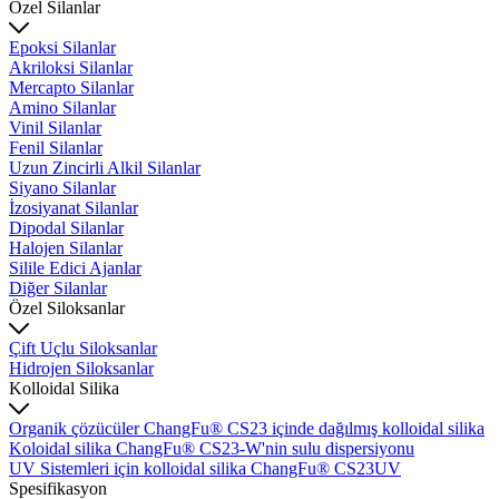
Özel Silanlar
Epoksi Silanlar
Akriloksi Silanlar
Mercapto Silanlar
Amino Silanlar
Vinil Silanlar
Fenil Silanlar
Uzun Zincirli Alkil Silanlar
Siyano Silanlar
İzosiyanat Silanlar
Dipodal Silanlar
Halojen Silanlar
Silile Edici Ajanlar
Diğer Silanlar
Özel Siloksanlar
Çift Uçlu Siloksanlar
Hidrojen Siloksanlar
Kolloidal Silika
Organik çözücüler ChangFu® CS23 içinde dağılmış kolloidal silika
Koloidal silika ChangFu® CS23-W'nin sulu dispersiyonu
UV Sistemleri için kolloidal silika ChangFu® CS23UV
Spesifikasyon