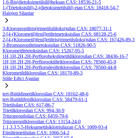
1,6-Bis(dietoksimetilsilil)heksan CAS: 18536-21-5
1-(Trietoksisilil)-2-(dietoksimetilsilil) etan CAS: 18418-54-7
Halojen Silanlar
3-Kloropropiltris(trimetilsililoksi)silan CAS: 18077-31-1
2-[4-(Klorometil)fenil]etiltrimetoksisilan CAS: 68128-25-6
2-[4-(Klorometil)fenil]etiltris(trimetilsiloksi)silan CAS: 167426-89-3
3-Bromopropiltrimetoksisilan CAS: 51826-90-5
Klorometiltrietoksisilan CAS: 15267-95-5
1H,1H,2H,2H-Perfloroheksilmetildiklorosilan CAS: 38436-16-7
1H,1H,2H,2H-Perflorooktiltriklorosilan CAS: 78560-45-9
1H,1H,2H,2H-Perflorodesiltriklorosilan CAS: 78560-44-8
Klorometildiklorosilan CAS: 18170-89-3
Silile Edici Ajanlar
tert-Bütildimetilklorosilan CAS: 18162-48-6
tert-Butildifenilklorosilan CAS: 58479-61-1
Trietilsilan CAS: 617-86-7
Trietilklorosilan CAS: 994-30-9
Triizopropilsilan CAS: 6459-79-6
Triizopropilklorosilan CAS: 13154-24-0
1,1,3,3,5,5-Heksametilsiklotrisilazan CAS: 1009-93-4
Etiniltrimetilsilan CAS: 1066-54-2