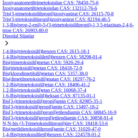
İzosiyanatometiltrimetoksisilan CAS: 78450-75-6
İzosiyanatometiltrietoksisilan CAS: 132112-76-6
Tris(3-trimetoksisililpropil)izosiyanürat CAS: 26115-70-8
Tris(3-trietoksisililpropil)izosiyanürat CAS: 82194-46-5
1,3-Bis(prop-2-enil)-5-(3-trimetoksisililpropil)-1,3,5-triazinan-2,4,6-
trion CAS: 26903-80-0
Dipodal Silanlar
1,4-Bis(trietoksisilil)benzen CAS: 2615-18-1
1,4-Bis(trimetoksisililetil)benzen CAS: 58298-01-4
Bis(trimetoksisilil)metan CAS: 5926-29-4
Bis(trietoksisilil)metan CAS: 18418-72-9
Bis(klorodimetilsilil)metan CAS: 5357-38-0
Bis(dimetilmetoksisilil)matan CAS: 18297-76-2
1,2-Bis(trimetoksisilil)etan CAS: 18406-41-2
1,2-Bis(trietoksisilil)etan CAS: 16068-37-4
1,6-Bis(trimetoksisilil)heksan CAS: 87135-01-1
Bis[3-(trimetoksisilil)propil]amin CAS: 82985-35-1
Bis[3-(trietoksisilil)propil]amin CAS: 13497-18-2
Bis[3-(trimetoksisilil)propil]etilendiamin CAS: 68845-16-9
Bis[3-(trietoksisilil)propil]etilendiamin CAS: 30858-91-4
N,N-bis (3-Trimetoksisililpropil)üre CAS: 18418-53-6
Bis(metildietoksisililpropil)amin CAS: 31020-47-0
1,4-Bis(trietoksisililetil)benzen CAS: 224578-01-2