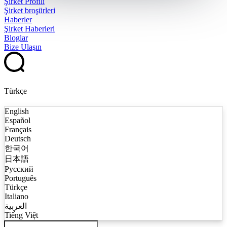
Şirket Profili
Şirket broşürleri
Haberler
Şirket Haberleri
Bloglar
Bize Ulaşın
Türkçe
English
Español
Français
Deutsch
한국어
日本語
Русский
Português
Türkçe
Italiano
العربية
Tiếng Việt