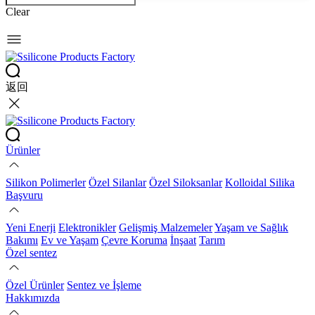
Clear
返回
Ürünler
Silikon Polimerler
Özel Silanlar
Özel Siloksanlar
Kolloidal Silika
Başvuru
Yeni Enerji
Elektronikler
Gelişmiş Malzemeler
Yaşam ve Sağlık
Bakımı
Ev ve Yaşam
Çevre Koruma
İnşaat
Tarım
Özel sentez
Özel Ürünler
Sentez ve İşleme
Hakkımızda