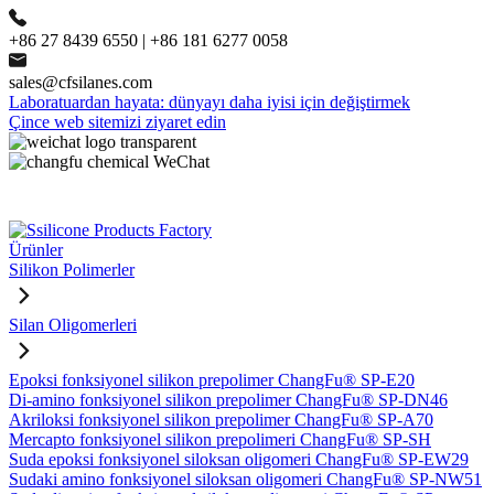
+86 27 8439 6550 | +86 181 6277 0058
sales@cfsilanes.com
Laboratuardan hayata: dünyayı daha iyisi için değiştirmek
Çince web sitemizi ziyaret edin
Ürünler
Silikon Polimerler
Silan Oligomerleri
Epoksi fonksiyonel silikon prepolimer ChangFu® SP-E20
Di-amino fonksiyonel silikon prepolimer ChangFu® SP-DN46
Akriloksi fonksiyonel silikon prepolimer ChangFu® SP-A70
Mercapto fonksiyonel silikon prepolimeri ChangFu® SP-SH
Suda epoksi fonksiyonel siloksan oligomeri ChangFu® SP-EW29
Sudaki amino fonksiyonel siloksan oligomeri ChangFu® SP-NW51