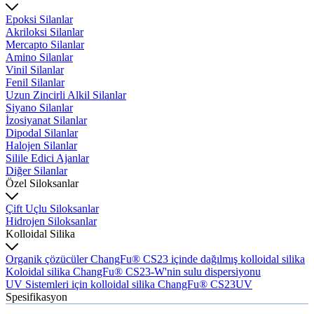
Epoksi Silanlar
Akriloksi Silanlar
Mercapto Silanlar
Amino Silanlar
Vinil Silanlar
Fenil Silanlar
Uzun Zincirli Alkil Silanlar
Siyano Silanlar
İzosiyanat Silanlar
Dipodal Silanlar
Halojen Silanlar
Silile Edici Ajanlar
Diğer Silanlar
Özel Siloksanlar
Çift Uçlu Siloksanlar
Hidrojen Siloksanlar
Kolloidal Silika
Organik çözücüler ChangFu® CS23 içinde dağılmış kolloidal silika
Koloidal silika ChangFu® CS23-W'nin sulu dispersiyonu
UV Sistemleri için kolloidal silika ChangFu® CS23UV
Spesifikasyon