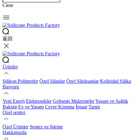
Clear
返回
Ürünler
Silikon Polimerler
Özel Silanlar
Özel Siloksanlar
Kolloidal Silika
Başvuru
Yeni Enerji
Elektronikler
Gelişmiş Malzemeler
Yaşam ve Sağlık
Bakımı
Ev ve Yaşam
Çevre Koruma
İnşaat
Tarım
Özel sentez
Özel Ürünler
Sentez ve İşleme
Hakkımızda