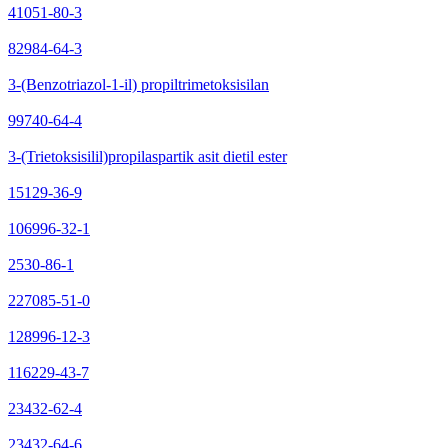
41051-80-3
82984-64-3
3-(Benzotriazol-1-il) propiltrimetoksisilan
99740-64-4
3-(Trietoksisilil)propilaspartik asit dietil ester
15129-36-9
106996-32-1
2530-86-1
227085-51-0
128996-12-3
116229-43-7
23432-62-4
23432-64-6