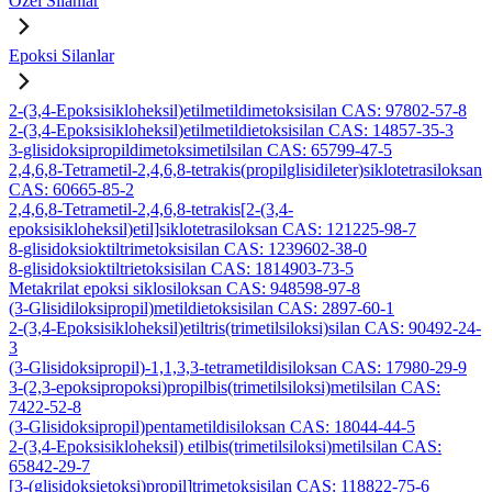
Özel Silanlar
Epoksi Silanlar
2-(3,4-Epoksisikloheksil)etilmetildimetoksisilan CAS: 97802-57-8
2-(3,4-Epoksisikloheksil)etilmetildietoksisilan CAS: 14857-35-3
3-glisidoksipropildimetoksimetilsilan CAS: 65799-47-5
2,4,6,8-Tetrametil-2,4,6,8-tetrakis(propilglisidileter)siklotetrasiloksan
CAS: 60665-85-2
2,4,6,8-Tetrametil-2,4,6,8-tetrakis[2-(3,4-
epoksisikloheksil)etil]siklotetrasiloksan CAS: 121225-98-7
8-glisidoksioktiltrimetoksisilan CAS: 1239602-38-0
8-glisidoksioktiltrietoksisilan CAS: 1814903-73-5
Metakrilat epoksi siklosiloksan CAS: 948598-97-8
(3-Glisidiloksipropil)metildietoksisilan CAS: 2897-60-1
2-(3,4-Epoksisikloheksil)etiltris(trimetilsiloksi)silan CAS: 90492-24-
3
(3-Glisidoksipropil)-1,1,3,3-tetrametildisiloksan CAS: 17980-29-9
3-(2,3-epoksipropoksi)propilbis(trimetilsiloksi)metilsilan CAS:
7422-52-8
(3-Glisidoksipropil)pentametildisiloksan CAS: 18044-44-5
2-(3,4-Epoksisikloheksil) etilbis(trimetilsiloksi)metilsilan CAS:
65842-29-7
[3-(glisidoksietoksi)propil]trimetoksisilan CAS: 118822-75-6