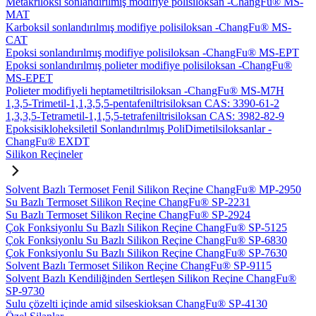
Metakriloksi sonlandırılmış modifiye polisiloksan -ChangFu® MS-
MAT
Karboksil sonlandırılmış modifiye polisiloksan -ChangFu® MS-
CAT
Epoksi sonlandırılmış modifiye polisiloksan -ChangFu® MS-EPT
Epoksi sonlandırılmış polieter modifiye polisiloksan -ChangFu®
MS-EPET
Polieter modifiyeli heptametiltrisiloksan -ChangFu® MS-M7H
1,3,5-Trimetil-1,1,3,5,5-pentafeniltrisiloksan CAS: 3390-61-2
1,3,3,5-Tetrametil-1,1,5,5-tetrafeniltrisiloksan CAS: 3982-82-9
Epoksisikloheksiletil Sonlandırılmış PoliDimetilsiloksanlar -
ChangFu® EXDT
Silikon Reçineler
Solvent Bazlı Termoset Fenil Silikon Reçine ChangFu® MP-2950
Su Bazlı Termoset Silikon Reçine ChangFu® SP-2231
Su Bazlı Termoset Silikon Reçine ChangFu® SP-2924
Çok Fonksiyonlu Su Bazlı Silikon Reçine ChangFu® SP-5125
Çok Fonksiyonlu Su Bazlı Silikon Reçine ChangFu® SP-6830
Çok Fonksiyonlu Su Bazlı Silikon Reçine ChangFu® SP-7630
Solvent Bazlı Termoset Silikon Reçine ChangFu® SP-9115
Solvent Bazlı Kendiliğinden Sertleşen Silikon Reçine ChangFu®
SP-9730
Sulu çözelti içinde amid silseskioksan ChangFu® SP-4130