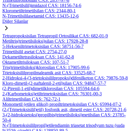
Trimetilbromosilan CAS: 2857-97-8
N-(Trimetilsilil)imidazol CAS: 18156-74-6
Klorometiltrimetilsilan CAS: 2344-80-1
N-Trimetilsililasetamid CAS: 13435-12-6
Diğer Silanlar
Tetrapropoksisilan Tetrapropil Ortosilikat CAS: 682-01-9
Metiltris(trimetilsiloksi)silan CAS: 17928-28-8
5-Hekseniltrimetoksisilan CAS: 58751-56-7
Trimetilsilil asetat CAS: 2754-27-0
Dekametiltetrasiloksan CAS: 141-62-8
Oktametiltrisiloksan CAS: 107-51-7
Tris(trimetilsiloksi)klorosilan CAS: 17905-99-6
Trietoksisililpropilmaleamik asit CAS: 33525-68-7
2-Hidroksi-4-(3-trietoksisililpropoksi)difenilketon CAS: 79876-59-8
Kloro-dimetil-(2-naftalenil-2-etil)silan CAS: 94847-57-7
(2-Pirenil-1-etil)dimetilklorosilan CAS: 105594-64-6
2-(Karbometoksi)etiltrimetoksisilan CAS: 76301-00-3
Aliltrimetilsilan CAS: 762-72-1
Monometil (etilen glikol) propiltrimetoksisilan CAS: 65994-07-2
(2-(Trimetoksisilil)etil) fosfonik asit, dimetil ester CAS: 20728-21-6
3-(2-hidroksietoksi)propilbis(trimetilsiloksi)metilsilan CAS: 23785-
50-4
N-(Trimetoksisililpropil)etilendiamin triasetat trisodyum tuzu (suda
%35'lik çözelti) CAS: 128850-89-5