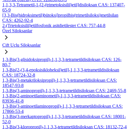
1,1,3,3-Tetrametil-1-[2-(trimetoksisilil)etil]disiloksan CAS: 137407-
65-9
[3,3-Bis(hidroksimetil)bütoksi]propilbis(trimetilsiloksi)metilsilan
CAS: 4262-92-4
2-(Trietoksisilil)etilfosfonik asitdietilester CAS: 757-44-8
Özel Siloksanlar
Çift Uçlu Siloksanlar
1,3-Bis(3-glisidoksipropil)-1,1,3,3-tetrametildisiloksan CAS: 126-
80-7
1,3-Bis[2-(3,4-epoksisikloheksil)etil]-1,1,3,3-tetrametildisiloksan
CAS: 18724-32-8
1,3-Bis(3-metakriloksipropil)-1,1,3,3-tetrametildisiloksan CAS:
18547-93-8
1,3-Bis(3-aminopropil)-1,1,3,3-tetrametildisiloksan CAS: 2469-55-8
1,3-Bis(2-aminoetilaminometil)-1,1,3,3-tetrametildisiloksan CAS:
83936-41-8
1,3-Bis(3-aminoetilaminopropil)-1,1,3,3-tetrametildisiloksan CAS:
17866-53-4
1,3-Bis(3-merkaptopropil)-1,1,3,3-tetrametildisiloksan CAS: 18001-
52-0
1,3-Bis(3-kloropropil)-1,1,3,3-tetrametildisiloksan CAS: 18132-72-4