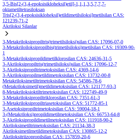
3,5-Bis[2-(3,4-epoksisikloheksil)etil]-1,1,1,3,5,7,7,7-
oktametiltetrasiloksan
Tris[2-(3,4-epoksisikloheksil)etildimetilsiloksi]metilsilan CAS:
121239-71-2
Akriloksi Silanlar
3-Metakriloksipropiltris(trimetilsiloksi)silan CAS: 17096-07-0
3-Metakriloiloksipropilbis(trimetilsiloksi)metilsilan CAS: 19309-90-
1
3-Metakriloksipropildimetilklorosilan CAS: 24636-31-5
3-Akriloksipropiltris(trimetilsiloksi)silan CAS: 17096-12-7
3-Akriloksipropiltrimetoksisilan CAS: 4369-14-6
3-Akriloksipropilmetildimetoksisilan CAS: 13732-00-8
Metakriloksimetiltrimetoksisilan CAS: 54586-78-6
(Metakriloksimetil)metildimetoksisilan CAS: 121177-93-3
8-Metakriloksioktiltrimetoksisilan CAS: 122749-49-9
3-Metakriloksipropiltriklorosilan CAS: 7351-61-3
3-Metakriloksipropiltriasetoksisilan CAS: 51772-85-1
3-Asetoksipropiltrimetoksisilan CAS: 59004-18-1
3-(Metakriloksi)propildimetilmetoksisilan CAS: 66753-64-8
3-Akriloksipropildimetilmetoksisilan CAS: 111918-90-2
Akriloksimetiltrimetoksisilan CAS: 21134-38-3
Akriloksimetilmetildimetoksisilan CAS: 130865-12-2
Akriloksitriizopropilsilan CAS: 157859-20-6