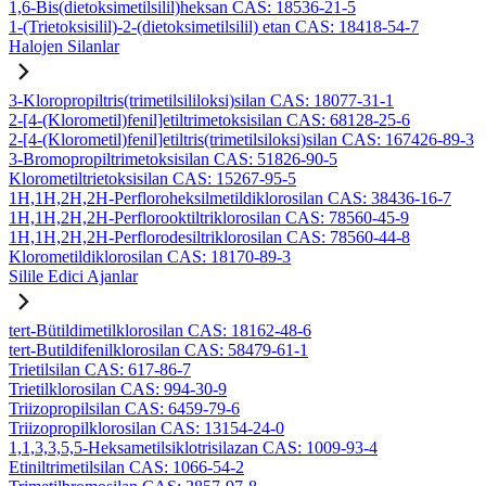
1,6-Bis(dietoksimetilsilil)heksan CAS: 18536-21-5
1-(Trietoksisilil)-2-(dietoksimetilsilil) etan CAS: 18418-54-7
Halojen Silanlar
3-Kloropropiltris(trimetilsililoksi)silan CAS: 18077-31-1
2-[4-(Klorometil)fenil]etiltrimetoksisilan CAS: 68128-25-6
2-[4-(Klorometil)fenil]etiltris(trimetilsiloksi)silan CAS: 167426-89-3
3-Bromopropiltrimetoksisilan CAS: 51826-90-5
Klorometiltrietoksisilan CAS: 15267-95-5
1H,1H,2H,2H-Perfloroheksilmetildiklorosilan CAS: 38436-16-7
1H,1H,2H,2H-Perflorooktiltriklorosilan CAS: 78560-45-9
1H,1H,2H,2H-Perflorodesiltriklorosilan CAS: 78560-44-8
Klorometildiklorosilan CAS: 18170-89-3
Silile Edici Ajanlar
tert-Bütildimetilklorosilan CAS: 18162-48-6
tert-Butildifenilklorosilan CAS: 58479-61-1
Trietilsilan CAS: 617-86-7
Trietilklorosilan CAS: 994-30-9
Triizopropilsilan CAS: 6459-79-6
Triizopropilklorosilan CAS: 13154-24-0
1,1,3,3,5,5-Heksametilsiklotrisilazan CAS: 1009-93-4
Etiniltrimetilsilan CAS: 1066-54-2