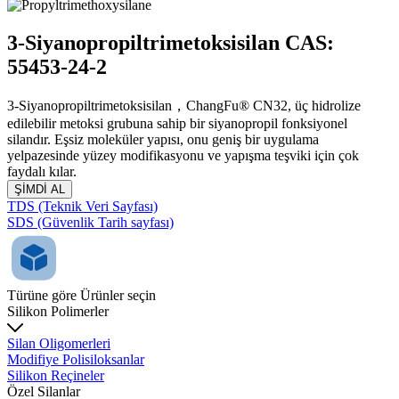
3-Siyanopropiltrimetoksisilan CAS:
55453-24-2
3-Siyanopropiltrimetoksisilan，ChangFu® CN32, üç hidrolize
edilebilir metoksi grubuna sahip bir siyanopropil fonksiyonel
silandır. Eşsiz moleküler yapısı, onu geniş bir uygulama
yelpazesinde yüzey modifikasyonu ve yapışma teşviki için çok
faydalı kılar.
ŞİMDİ AL
TDS (Teknik Veri Sayfası)
SDS (Güvenlik Tarih sayfası)
Türüne göre Ürünler seçin
Silikon Polimerler
Silan Oligomerleri
Modifiye Polisiloksanlar
Silikon Reçineler
Özel Silanlar