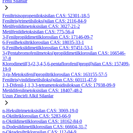
Fenil Silanlar
Feniltrisisopropeniloksisilan CAS: 52301-18-5
Feniltris(trimetilsiloksi)silan CAS: 2116-84-9
Metilfenildimetoksisilan CAS: 3027-21-2
Metilfenildietoksisilan CAS: 775-56-4
3-Fenilpropildimetilklorosilan CAS: 17146-09-7
6-Fenilheksiltriklorosilan CAS: 18035-33-1
6-Fenilheksildimetilklorosilan CAS: 97451-53-1
3-(Pentabromofenilmetoksi)propildimetilklorosilan CAS: 166546-
37-8
Klorodimetil[3-(2,3,4,5,6-pentaflorofenil)propil]silan CAS: 157499-
19-9
3-(p-Metoksifenil)propiltriklorosilan CAS: 163155-57-5
Feniltris(vinildimetilsiloksi)silan CAS: 60111-47-9
1,3-Difenil-1,1,3,3-tetrametoksidisiloksan CAS: 17938-09-9
Metildifenilmetoksisilan CAS: 18407-48-2
Uzun Zincirli Alkil Silanlar
n-Heksiltrimetoksisilan CAS: 3069-19-0
n-Oktiltriklorosilan CAS: 5283-66-9
n-Oktildimetilklorosilan CAS: 18162-84-0
n-Dodesildimetilklorosilan CAS: 66604-31-7
n-Oktadesiltriklorosilan CAS: 112-04-9