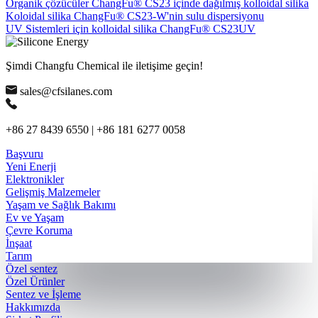
Organik çözücüler ChangFu® CS23 içinde dağılmış kolloidal silika
Koloidal silika ChangFu® CS23-W'nin sulu dispersiyonu
UV Sistemleri için kolloidal silika ChangFu® CS23UV
Şimdi Changfu Chemical ile iletişime geçin!
sales@cfsilanes.com
+86 27 8439 6550 | +86 181 6277 0058
Başvuru
Yeni Enerji
Elektronikler
Gelişmiş Malzemeler
Yaşam ve Sağlık Bakımı
Ev ve Yaşam
Çevre Koruma
İnşaat
Tarım
Özel sentez
Özel Ürünler
Sentez ve İşleme
Hakkımızda