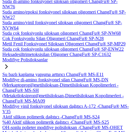
Suda di-amino fonksiyonel siloksan oligomeri ChangFu® SP-
NW76
Suda amino/epoksi fonksiyonel siloksan oligomeri ChangFu® SP-
NW27
Suda amino/vinil fonksiyonel siloksan oligomeri ChangFu® SP-
NVW64
Suda çok fonksiyonlu siloksan oligomeri ChangFu® SP-NW68
Çok Fonksiyonlu Silan Oligomeri ChangFu® SP-N28
Metil Fenil Fonksiyonel Siloksan Oligomeri ChangFu® SP-MP29
Suda çok fonksiyonlu siloksan oligomeri ChangFu® SP-ENW22
Heksadesiltrimetoksisilan Oligomer ChangFu® SP-C1632
Modifiye Polisiloksanlar
Su bazlı kaplama yapışma arttırıcı ChangFu® MS-E11
Modifiye di-amino fonksiyonel silan ChangFu® MS-DN
(Merkaptopropil)metilsiloksan-Dimetilsiloksan Kopolimerleri -
ChangFu® MS-SH
(Metakriloksipropil)metilsiloksan-Dimetilsiloksan Kopolimerleri -
ChangFu® MS-MA09
Modifiye vinil fonksiyonel siloksan dağıtıcı A-172 -ChangFu® MS-
V35
Aktif silikon polimerik dağıtıcı -ChangFu® MS-S24
%40 Aktif silikon polimerik dağıtıcı -ChangFu® MS-S25
OH-sonlu polieter modifiye polisiloksan -ChangFu® MS-OHET