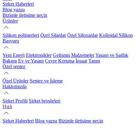
Şirket Haberleri
Blog yazısı
Bizimle iletişime geçin
Ürünler
Silikon polimerleri
Özel Silanlar
Özel Siloxanlar
Kolloidal Silikon
Başvuru
Yeni Enerji
Elektronikler
Gelişmiş Malzemeler
Yaşam ve Sağlık
Bakımı
Ev ve Yaşam
Çevre Koruma
İnşaat
Tarım
Özel sentez
Özel Ürünler
Sentez ve İşleme
Hakkımızda
Şirket Profili
Şirket broşürleri
Hızlı
Şirket Haberleri
Blog yazısı
Bizimle iletişime geçin