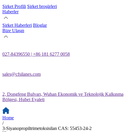
Şirket Profili
Şirket broşürleri
Haberler
Şirket Haberleri
Bloglar
Bize Ulaşın
027-84396550 | +86 181 6277 0058
sales@cfsilanes.com
2, Dongfeng Bulvarı, Wuhan Ekonomik ve Teknolojik Kalkınma
Bölgesi, Hubei Eyaleti
Home
/
3-Siyanopropiltrimetoksisilan CAS: 55453-24-2