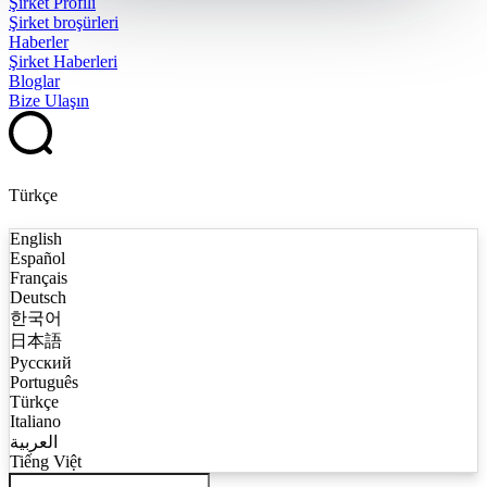
Şirket Profili
Şirket broşürleri
Haberler
Şirket Haberleri
Bloglar
Bize Ulaşın
Türkçe
English
Español
Français
Deutsch
한국어
日本語
Русский
Português
Türkçe
Italiano
العربية
Tiếng Việt