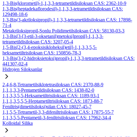
1,3-Bis(klorometil)-1,1,3,3-tetrametildisiloksan CAS: 2362-10-9
1,3-Bis(heptadekaflorodesil)-1,1,3,3-tetrametildisiloksan CAS:
129498-18-6
1,3-Bis(3-akriloksipropil)-1,1,3,3-tetrametildisiloksan CAS: 17898-
71-4
Metakriloksipropil-Sonlu Polidimetilsiloksan CAS: 58130-03-3
1,3-Bis[3-[3-etil-3-oksetanil)metoksi]propil]-1,1,3,3-
tetrametildisiloksan CAS: 3207-05-4
1,5-Bis[2-(3,4-epoksisikloheksil)etil]-1,1,3,3,5,5-
heksametiltrisiloksan CAS: 150856-78-3
1,3-Bis(3-(2-hidroksietoksi)propil)-1,1,3,3-tetrametildisiloksan CAS:
441307-02-4
Hidrojen Siloksanlar
2,4,6,8-Tetrametilsiklotetrasiloksan CAS: 2370-88-9
1,1,1,3,3-Pentametildisiloksan CAS: 1438-82-0
1,1,3,3,5,5-Heksametiltrisiloksan CAS: 1189-93-1
1,1,1,3,5,5,5-Heptametiltrisiloksan CAS: 1873-88-7
Feniltris(dimetilsiloksi)silan CAS: 18027-45-7
1,1,5,5-Tetrametil-3,3-difeniltrisiloksan CAS: 17875-55-7
1,1,3,5,5-Pentametil-3-feniltrisiloksan CAS: 17962-34-4
Kolloidal Silika