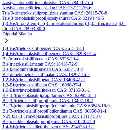
İzosiyanatometiltrimetoksisilan CAS: 78450-75-6
İzosiyanatometiltrietoksisilan CAS: 132112-76-6
Tris(3-trimetoksisililpropil)izosiyanürat CAS: 26115-70-8
Tris(3-trietoksisililpropil)izosiyanürat CAS: 82194-46-5
1,3-Bis(prop-2-enil)-5-(3-trimetoksisililpropil)-1,3,5-triazinan-2,4,6-
trion CAS: 26903-80-0
Dipodal Silanlar
1,4-Bis(trietoksisilil)benzen CAS: 2615-18-1
1,4-Bis(trimetoksisililetil)benzen CAS: 58298-01-4
Bis(trimetoksisilil)metan CAS: 5926-29-4
Bis(trietoksisilil)metan CAS: 18418-72-9
Bis(klorodimetilsilil)metan CAS: 5357-38-0
Bis(dimetilmetoksisilil)matan CAS: 18297-76-2
1,2-Bis(trimetoksisilil)etan CAS: 18406-41-2
1,2-Bis(trietoksisilil)etan CAS: 16068-37-4
1,6-Bis(trimetoksisilil)heksan CAS: 87135-01-1
Bis[3-(trimetoksisilil)propil]amin CAS: 82985-35-1
Bis[3-(trietoksisilil)propil]amin CAS: 13497-18-2
Bis[3-(trimetoksisilil)propil]etilendiamin CAS: 68845-16-9
Bis[3-(trietoksisilil)propil]etilendiamin CAS: 30858-91-4
N,N-bis (3-Trimetoksisililpropil)üre CAS: 18418-53-6
Bis(metildietoksisililpropil)amin CAS: 31020-47-0
1,4-Bis(trietoksisililetil)benzen CAS: 224578-01-2