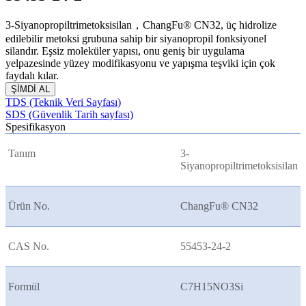
3-Siyanopropiltrimetoksisilan，ChangFu® CN32, üç hidrolize
edilebilir metoksi grubuna sahip bir siyanopropil fonksiyonel
silandır. Eşsiz moleküler yapısı, onu geniş bir uygulama
yelpazesinde yüzey modifikasyonu ve yapışma teşviki için çok
faydalı kılar.
ŞİMDİ AL
TDS (Teknik Veri Sayfası)
SDS (Güvenlik Tarih sayfası)
Spesifikasyon
Tanım
3-
Siyanopropiltrimetoksisilan
Ürün No.
ChangFu® CN32
CAS No.
55453-24-2
Formül
C7H15NO3Si