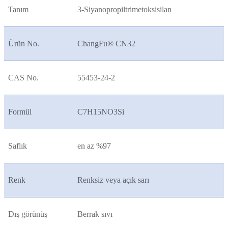
Tanım
3-Siyanopropiltrimetoksisilan
Ürün No.
ChangFu® CN32
CAS No.
55453-24-2
Formül
C7H15NO3Si
Saflık
en az %97
Renk
Renksiz veya açık sarı
Dış görünüş
Berrak sıvı