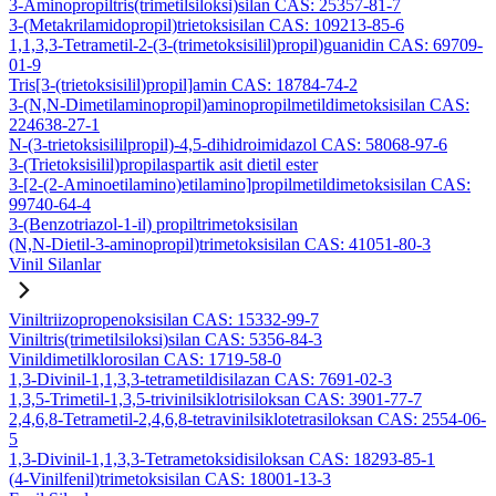
3-Aminopropiltris(trimetilsiloksi)silan CAS: 25357-81-7
3-(Metakrilamidopropil)trietoksisilan CAS: 109213-85-6
1,1,3,3-Tetrametil-2-(3-(trimetoksisilil)propil)guanidin CAS: 69709-
01-9
Tris[3-(trietoksisilil)propil]amin CAS: 18784-74-2
3-(N,N-Dimetilaminopropil)aminopropilmetildimetoksisilan CAS:
224638-27-1
N-(3-trietoksisililpropil)-4,5-dihidroimidazol CAS: 58068-97-6
3-(Trietoksisilil)propilaspartik asit dietil ester
3-[2-(2-Aminoetilamino)etilamino]propilmetildimetoksisilan CAS:
99740-64-4
3-(Benzotriazol-1-il) propiltrimetoksisilan
(N,N-Dietil-3-aminopropil)trimetoksisilan CAS: 41051-80-3
Vinil Silanlar
Viniltriizopropenoksisilan CAS: 15332-99-7
Viniltris(trimetilsiloksi)silan CAS: 5356-84-3
Vinildimetilklorosilan CAS: 1719-58-0
1,3-Divinil-1,1,3,3-tetrametildisilazan CAS: 7691-02-3
1,3,5-Trimetil-1,3,5-trivinilsiklotrisiloksan CAS: 3901-77-7
2,4,6,8-Tetrametil-2,4,6,8-tetravinilsiklotetrasiloksan CAS: 2554-06-
5
1,3-Divinil-1,1,3,3-Tetrametoksidisiloksan CAS: 18293-85-1
(4-Vinilfenil)trimetoksisilan CAS: 18001-13-3