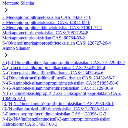
Mercapto Silanlar
3-Merkaptopropiltrimetoksisilan CAS: 4420-74-0
3-Merkaptopropiltrietoksisilan CAS: 14814-09-6
3-Merkaptopropilmetildimetoksisilan CAS: 31001-77-1
Merkaptometiltrimetoksisilan CAS: 30817-94-8
Merkaptometiltrietoksisilan CAS: 60764-83-2
S-(Oktanoil)merkaptopropiltrietoksisilan CAS: 220727-26-4
Amino Silanlar
3-(1,3-Dimetilbütiliden)aminopropiltrietoksisilan CAS: 116229-43-7
N-(Trimetoksisililpropil)metilkarbamat CAS: 23432-62-4
N-(Trimetoksisililmetil)metilkarbamat CAS: 23432-64-6
N-[Dimetoksi(metil)sililmetil]metilkarbamat CAS: 23432-65-7
N-(6-Aminoheksil)aminopropiltrimetoksisilan CAS: 51895-58-0
N-(6-Aminoheksil)aminometiltrietoksisilan CAS: 15129-36-9
N-[5-(Trimetoksisililpropil)-2-aza-1-oksopentil]kaprolaktam CAS:
106996-32-1
[3-(N,N-Dimetilamino)propil]trimetoksisilan CAS: 2530-86-1
(3-(N-etilamino)izobütil)trimetoksisilan CAS: 227085-51-0
3-Piperazinopropilmetildimetoksisilan CAS: 128996-12-3
N-[2-(N-Vinilbenzilamino)etil]-3-aminopropiltrimetoksisilan
Hidroklorür CAS: 34937-00-3