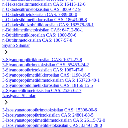
n-Heksadesiltrimetoksisilan CAS: 16415-12-6
n-Oktadesiltrimetoksisilan CAS: 3069-42-9
n-Oktadesiltrietoksisilan CAS: 7399-00-0
n-Oktadesildimetilklorosilan CAS: 18643-08-8
n-Oktadesildiizobütilklorosilan CAS: 162578-86-1
n-Bütildimetilmetoksisilan CAS: 64712-50-1
n-Bütildimetilklorosilan CAS: 1000-50-6
n-Butiltrimetoksisilan CAS: 1067-57-8
Siyano Silanlar
3-Siyanopropiltriklorosilan CAS: 1071-27-8
3-Siyanopropiltrimetoksisilan CAS: 55453-24-2
3-Siyanopropiltrietoksisilan CAS: 1067-47-6
3-Siyanopropilmetildiklorosilan CAS: 1190-16-5
3-Siyanopropilmetildimetoksisilan CAS: 153723-40-1
3-Siyanopropildimetilklorosilan CAS: 18156-15-5
2-Siyanoetiltrimetoksisilan CAS: 2526-62-7
İzosiyanat Silanlar
3-İzosiyanatopropiltrimetoksisilan CAS: 15396-00-6
3-İzosiyanatopropiltrietoksisilan CAS: 24801-88-5
3-İzosiyanatopropilmetildimetoksisilan CAS: 26115-72-0
3-İzosiyanatopropilmetildietoksisilan CAS: 33491-28-0