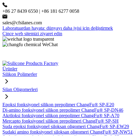
+86 27 8439 6550 | +86 181 6277 0058
sales@cfsilanes.com
Laboratuardan hayata: dünyayı daha iyisi için değiştirmek
Çince web sitemizi ziyaret edin
Ürünler
Silikon Polimerler
Silan Oligomerleri
Epoksi fonksiyonel silikon prepolimer ChangFu® SP-E20
Di-amino fonksiyonel silikon prepolimer ChangFu® SP-DN46
Akriloksi fonksiyonel silikon prepolimer ChangFu® SP-A70
Mercapto fonksiyonel silikon prepolimeri ChangFu® SP-SH
Suda epoksi fonksiyonel siloksan oligomeri ChangFu® SP-EW29
Sudaki amino fonksiyonel siloksan oligomeri ChangFu® SP-NW51