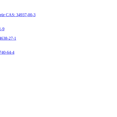
lorür CAS: 34937-00-3
1-9
24638-27-1
9740-64-4