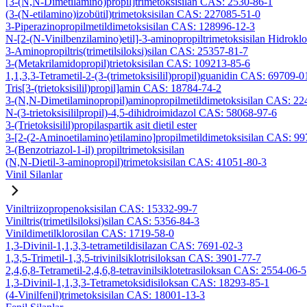
[3-(N,N-Dimetilamino)propil]trimetoksisilan CAS: 2530-86-1
(3-(N-etilamino)izobütil)trimetoksisilan CAS: 227085-51-0
3-Piperazinopropilmetildimetoksisilan CAS: 128996-12-3
N-[2-(N-Vinilbenzilamino)etil]-3-aminopropiltrimetoksisilan Hidrok
3-Aminopropiltris(trimetilsiloksi)silan CAS: 25357-81-7
3-(Metakrilamidopropil)trietoksisilan CAS: 109213-85-6
1,1,3,3-Tetrametil-2-(3-(trimetoksisilil)propil)guanidin CAS: 69709-0
Tris[3-(trietoksisilil)propil]amin CAS: 18784-74-2
3-(N,N-Dimetilaminopropil)aminopropilmetildimetoksisilan CAS: 2
N-(3-trietoksisililpropil)-4,5-dihidroimidazol CAS: 58068-97-6
3-(Trietoksisilil)propilaspartik asit dietil ester
3-[2-(2-Aminoetilamino)etilamino]propilmetildimetoksisilan CAS: 9
3-(Benzotriazol-1-il) propiltrimetoksisilan
(N,N-Dietil-3-aminopropil)trimetoksisilan CAS: 41051-80-3
Vinil Silanlar
Viniltriizopropenoksisilan CAS: 15332-99-7
Viniltris(trimetilsiloksi)silan CAS: 5356-84-3
Vinildimetilklorosilan CAS: 1719-58-0
1,3-Divinil-1,1,3,3-tetrametildisilazan CAS: 7691-02-3
1,3,5-Trimetil-1,3,5-trivinilsiklotrisiloksan CAS: 3901-77-7
2,4,6,8-Tetrametil-2,4,6,8-tetravinilsiklotetrasiloksan CAS: 2554-06-5
1,3-Divinil-1,1,3,3-Tetrametoksidisiloksan CAS: 18293-85-1
(4-Vinilfenil)trimetoksisilan CAS: 18001-13-3