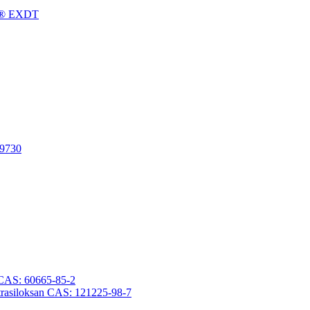
gFu® EXDT
-9730
an CAS: 60665-85-2
otetrasiloksan CAS: 121225-98-7