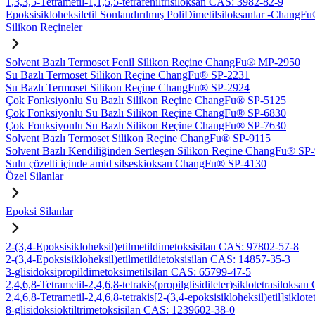
1,3,3,5-Tetrametil-1,1,5,5-tetrafeniltrisiloksan CAS: 3982-82-9
Epoksisikloheksiletil Sonlandırılmış PoliDimetilsiloksanlar -Chan
Silikon Reçineler
Solvent Bazlı Termoset Fenil Silikon Reçine ChangFu® MP-2950
Su Bazlı Termoset Silikon Reçine ChangFu® SP-2231
Su Bazlı Termoset Silikon Reçine ChangFu® SP-2924
Çok Fonksiyonlu Su Bazlı Silikon Reçine ChangFu® SP-5125
Çok Fonksiyonlu Su Bazlı Silikon Reçine ChangFu® SP-6830
Çok Fonksiyonlu Su Bazlı Silikon Reçine ChangFu® SP-7630
Solvent Bazlı Termoset Silikon Reçine ChangFu® SP-9115
Solvent Bazlı Kendiliğinden Sertleşen Silikon Reçine ChangFu® SP
Sulu çözelti içinde amid silseskioksan ChangFu® SP-4130
Özel Silanlar
Epoksi Silanlar
2-(3,4-Epoksisikloheksil)etilmetildimetoksisilan CAS: 97802-57-8
2-(3,4-Epoksisikloheksil)etilmetildietoksisilan CAS: 14857-35-3
3-glisidoksipropildimetoksimetilsilan CAS: 65799-47-5
2,4,6,8-Tetrametil-2,4,6,8-tetrakis(propilglisidileter)siklotetrasiloks
2,4,6,8-Tetrametil-2,4,6,8-tetrakis[2-(3,4-epoksisikloheksil)etil]sikl
8-glisidoksioktiltrimetoksisilan CAS: 1239602-38-0