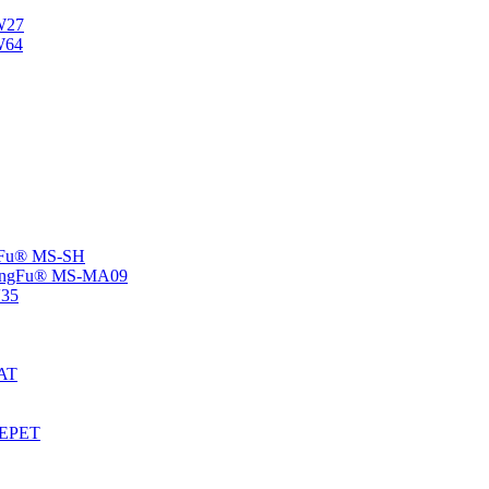
NW27
W64
angFu® MS-SH
 -ChangFu® MS-MA09
V35
MAT
S-EPET