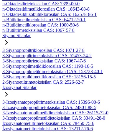
n-Oktadesiltrietoksisilan CAS: 7399-00-0
n-Oktadesildimetilklorosilan CAS: 18643-08-8
n-Oktadesildiizobütilklorosilan CAS: 162578-86-1
n-Bütildimetilmetoksisilan CAS: 64712-50-1
n-Bütildimetilklorosilan CAS: 1000-50-6
n-Butiltrimetoksisilan CAS: 1067-57-8
Siyano Silanlar
3-Siyanopropiltriklorosilan CAS: 1071-27-8
3-Siyanopropiltrimetoksisilan CAS: 55453-24-2
3-Siyanopropiltrietoksisilan CAS: 1067-47-6
3-Siyanopropilmetildiklorosilan CAS: 1190-16-5
3-Siyanopropilmetildimetoksisilan CAS: 153723-40-1
3-Siyanopropildimetilklorosilan CAS: 18156-15-5
2-Siyanoetiltrimetoksisilan CAS: 2526-62-7
İzosiyanat Silanlar
3-İzosiyanatopropiltrimetoksisilan CAS: 15396-00-6
3-İzosiyanatopropiltrietoksisilan CAS: 24801-88-5
3-İzosiyanatopropilmetildimetoksisilan CAS: 26115-72-0
3-İzosiyanatopropilmetildietoksisilan CAS: 33491-28-0
İzosiyanatometiltrimetoksisilan CAS: 78450-75-6
İzosiyanatometiltrietoksisilan CAS: 132112-76-6