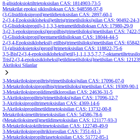
8-glisidoksioktiltrietoksisilan CAS: 1814903-73-5
Metakrilat epoksi siklosiloksan CAS: 948598-97-8
(3-Glisidiloksipropil)metildietoksisilan CAS: 2897-60-1
2-(3,4-Epoksisikloheksil)etiltris(trimetilsiloksi)silan CAS: 90492-24-3
(3-Glisidoksipropil)-1,1,3,3-tetrametildisiloksan CAS: 17980-29-9
3-(2,3-epoksipropoksi)propilbis(trimetilsiloksi)metilsilan CAS: 7422-
(3-Glisidoksipropil)pentametildisiloksan CAS: 18044-44-5
2-(3,4-Epoksisikloheksil) etilbis(trimetilsiloksi)metilsilan CAS: 6584
[3-(glisidoksietoksi)propil]trimetoksisilan CAS: 118822-75-6
3,5-Bis[2-(3,4-epoksisikloheksil)etil]-1,1,1,3,5,7,7,7-oktametiltetrasil
Tris[2-(3,4-epoksisikloheksil)etildimetilsiloksi]metilsilan CAS: 1212
Akriloksi Silanlar
3-Metakriloksipropiltris(trimetilsiloksi)silan CAS: 17096-07-0
3-Metakriloiloksipropilbis(trimetilsiloksi)metilsilan CAS: 19309-90-1
3-Metakriloksipropildimetilklorosilan CAS: 24636-31-5
3-Akriloksipropiltris(trimetilsiloksi)silan CAS: 17096-12-7
3-Akriloksipropiltrimetoksisilan CAS: 4369-14-6
3-Akriloksipropilmetildimetoksisilan CAS: 13732-00-8
Metakriloksimetiltrimetoksisilan CAS: 54586-78-6
(Metakriloksimetil)metildimetoksisilan CAS: 121177-93-3
8-Metakriloksioktiltrimetoksisilan CAS: 122749-49-9
3-Metakriloksipropiltriklorosilan CAS: 7351-61-3
3-Metakriloksipropiltriasetoksisilan CAS: 51772-85-1