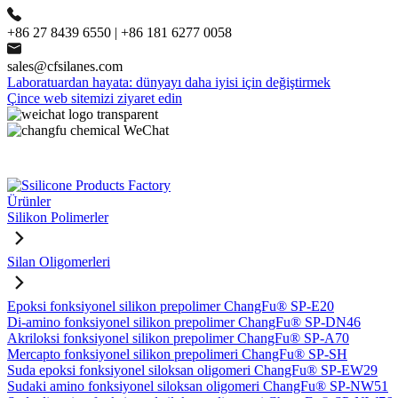
+86 27 8439 6550 | +86 181 6277 0058
sales@cfsilanes.com
Laboratuardan hayata: dünyayı daha iyisi için değiştirmek
Çince web sitemizi ziyaret edin
Ürünler
Silikon Polimerler
Silan Oligomerleri
Epoksi fonksiyonel silikon prepolimer ChangFu® SP-E20
Di-amino fonksiyonel silikon prepolimer ChangFu® SP-DN46
Akriloksi fonksiyonel silikon prepolimer ChangFu® SP-A70
Mercapto fonksiyonel silikon prepolimeri ChangFu® SP-SH
Suda epoksi fonksiyonel siloksan oligomeri ChangFu® SP-EW29
Sudaki amino fonksiyonel siloksan oligomeri ChangFu® SP-NW51