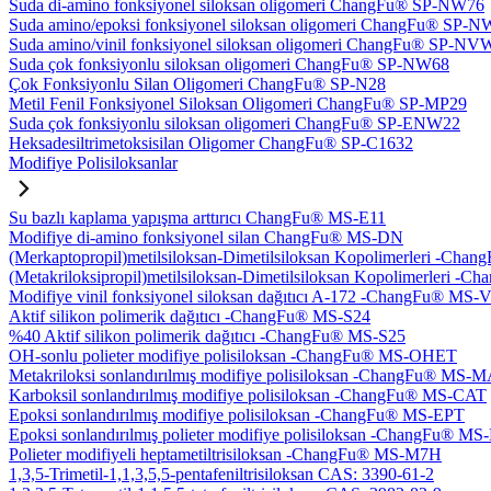
Suda di-amino fonksiyonel siloksan oligomeri ChangFu® SP-NW76
Suda amino/epoksi fonksiyonel siloksan oligomeri ChangFu® SP-
Suda amino/vinil fonksiyonel siloksan oligomeri ChangFu® SP-NV
Suda çok fonksiyonlu siloksan oligomeri ChangFu® SP-NW68
Çok Fonksiyonlu Silan Oligomeri ChangFu® SP-N28
Metil Fenil Fonksiyonel Siloksan Oligomeri ChangFu® SP-MP29
Suda çok fonksiyonlu siloksan oligomeri ChangFu® SP-ENW22
Heksadesiltrimetoksisilan Oligomer ChangFu® SP-C1632
Modifiye Polisiloksanlar
Su bazlı kaplama yapışma arttırıcı ChangFu® MS-E11
Modifiye di-amino fonksiyonel silan ChangFu® MS-DN
(Merkaptopropil)metilsiloksan-Dimetilsiloksan Kopolimerleri -Ch
(Metakriloksipropil)metilsiloksan-Dimetilsiloksan Kopolimerleri
Modifiye vinil fonksiyonel siloksan dağıtıcı A-172 -ChangFu® MS-
Aktif silikon polimerik dağıtıcı -ChangFu® MS-S24
%40 Aktif silikon polimerik dağıtıcı -ChangFu® MS-S25
OH-sonlu polieter modifiye polisiloksan -ChangFu® MS-OHET
Metakriloksi sonlandırılmış modifiye polisiloksan -ChangFu® MS-
Karboksil sonlandırılmış modifiye polisiloksan -ChangFu® MS-CAT
Epoksi sonlandırılmış modifiye polisiloksan -ChangFu® MS-EPT
Epoksi sonlandırılmış polieter modifiye polisiloksan -ChangFu® M
Polieter modifiyeli heptametiltrisiloksan -ChangFu® MS-M7H
1,3,5-Trimetil-1,1,3,5,5-pentafeniltrisiloksan CAS: 3390-61-2