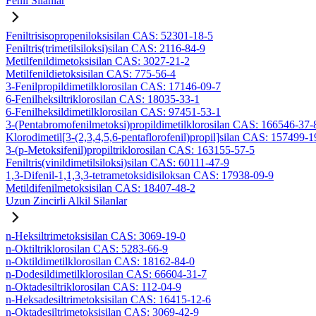
Fenil Silanlar
Feniltrisisopropeniloksisilan CAS: 52301-18-5
Feniltris(trimetilsiloksi)silan CAS: 2116-84-9
Metilfenildimetoksisilan CAS: 3027-21-2
Metilfenildietoksisilan CAS: 775-56-4
3-Fenilpropildimetilklorosilan CAS: 17146-09-7
6-Fenilheksiltriklorosilan CAS: 18035-33-1
6-Fenilheksildimetilklorosilan CAS: 97451-53-1
3-(Pentabromofenilmetoksi)propildimetilklorosilan CAS: 166546-37-
Klorodimetil[3-(2,3,4,5,6-pentaflorofenil)propil]silan CAS: 157499-1
3-(p-Metoksifenil)propiltriklorosilan CAS: 163155-57-5
Feniltris(vinildimetilsiloksi)silan CAS: 60111-47-9
1,3-Difenil-1,1,3,3-tetrametoksidisiloksan CAS: 17938-09-9
Metildifenilmetoksisilan CAS: 18407-48-2
Uzun Zincirli Alkil Silanlar
n-Heksiltrimetoksisilan CAS: 3069-19-0
n-Oktiltriklorosilan CAS: 5283-66-9
n-Oktildimetilklorosilan CAS: 18162-84-0
n-Dodesildimetilklorosilan CAS: 66604-31-7
n-Oktadesiltriklorosilan CAS: 112-04-9
n-Heksadesiltrimetoksisilan CAS: 16415-12-6
n-Oktadesiltrimetoksisilan CAS: 3069-42-9