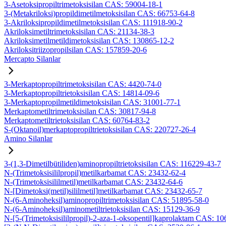
3-Asetoksipropiltrimetoksisilan CAS: 59004-18-1
3-(Metakriloksi)propildimetilmetoksisilan CAS: 66753-64-8
3-Akriloksipropildimetilmetoksisilan CAS: 111918-90-2
Akriloksimetiltrimetoksisilan CAS: 21134-38-3
Akriloksimetilmetildimetoksisilan CAS: 130865-12-2
Akriloksitriizopropilsilan CAS: 157859-20-6
Mercapto Silanlar
3-Merkaptopropiltrimetoksisilan CAS: 4420-74-0
3-Merkaptopropiltrietoksisilan CAS: 14814-09-6
3-Merkaptopropilmetildimetoksisilan CAS: 31001-77-1
Merkaptometiltrimetoksisilan CAS: 30817-94-8
Merkaptometiltrietoksisilan CAS: 60764-83-2
S-(Oktanoil)merkaptopropiltrietoksisilan CAS: 220727-26-4
Amino Silanlar
3-(1,3-Dimetilbütiliden)aminopropiltrietoksisilan CAS: 116229-43-7
N-(Trimetoksisililpropil)metilkarbamat CAS: 23432-62-4
N-(Trimetoksisililmetil)metilkarbamat CAS: 23432-64-6
N-[Dimetoksi(metil)sililmetil]metilkarbamat CAS: 23432-65-7
N-(6-Aminoheksil)aminopropiltrimetoksisilan CAS: 51895-58-0
N-(6-Aminoheksil)aminometiltrietoksisilan CAS: 15129-36-9
N-[5-(Trimetoksisililpropil)-2-aza-1-oksopentil]kaprolaktam CAS: 1