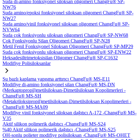
Suda di-amino fonksiyonel siloksan oligomeri ChangFu® SP-
NW76
Suda amino/epoksi fonksiyonel siloksan oligomeri ChangFu® SP-
NW27
Suda amino/vinil fonksiyonel siloksan oligomeri ChangFu® SP-
NVW64
Suda çok fonksiyonlu siloksan oligomeri ChangFu® SP-NW68
Çok Fonksiyonlu Silan Oligomeri ChangFu® SP-N28
Metil Fenil Fonksiyonel Siloksan Oligomeri ChangFu® SP-MP29
Suda çok fonksiyonlu siloksan oligomeri ChangFu® SP-ENW22
Heksadesiltrimetoksisilan Oligomer ChangFu® SP-C1632
Modifiye Polisiloksanlar
Su bazlı kaplama yapışma arttırıcı ChangFu® MS-E11
Modifiye di-amino fonksiyonel silan ChangFu® MS-DN
(Merkaptopropil)metilsiloksan-Dimetilsiloksan Kopolimerleri -
ChangFu® MS-SH
(Metakriloksipropil)metilsiloksan-Dimetilsiloksan Kopolimerleri -
ChangFu® MS-MA09
Modifiye vinil fonksiyonel siloksan dağıtıcı A-172 -ChangFu® MS-
V35
Aktif silikon polimerik dağıtıcı -ChangFu® MS-S24
%40 Aktif silikon polimerik dağıtıcı -ChangFu® MS-S25
OH-sonlu polieter modifiye polisiloksan -ChangFu® MS-OHET