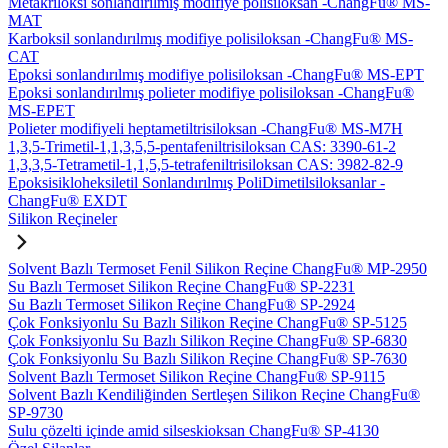
Metakriloksi sonlandırılmış modifiye polisiloksan -ChangFu® MS-
MAT
Karboksil sonlandırılmış modifiye polisiloksan -ChangFu® MS-
CAT
Epoksi sonlandırılmış modifiye polisiloksan -ChangFu® MS-EPT
Epoksi sonlandırılmış polieter modifiye polisiloksan -ChangFu®
MS-EPET
Polieter modifiyeli heptametiltrisiloksan -ChangFu® MS-M7H
1,3,5-Trimetil-1,1,3,5,5-pentafeniltrisiloksan CAS: 3390-61-2
1,3,3,5-Tetrametil-1,1,5,5-tetrafeniltrisiloksan CAS: 3982-82-9
Epoksisikloheksiletil Sonlandırılmış PoliDimetilsiloksanlar -
ChangFu® EXDT
Silikon Reçineler
Solvent Bazlı Termoset Fenil Silikon Reçine ChangFu® MP-2950
Su Bazlı Termoset Silikon Reçine ChangFu® SP-2231
Su Bazlı Termoset Silikon Reçine ChangFu® SP-2924
Çok Fonksiyonlu Su Bazlı Silikon Reçine ChangFu® SP-5125
Çok Fonksiyonlu Su Bazlı Silikon Reçine ChangFu® SP-6830
Çok Fonksiyonlu Su Bazlı Silikon Reçine ChangFu® SP-7630
Solvent Bazlı Termoset Silikon Reçine ChangFu® SP-9115
Solvent Bazlı Kendiliğinden Sertleşen Silikon Reçine ChangFu®
SP-9730
Sulu çözelti içinde amid silseskioksan ChangFu® SP-4130