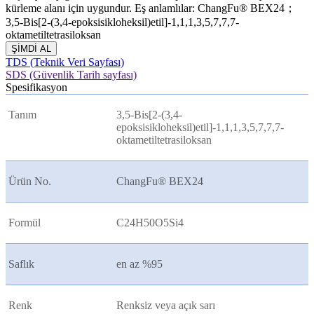
kürleme alanı için uygundur. Eş anlamlılar: ChangFu® BEX24；
3,5-Bis[2-(3,4-epoksisikloheksil)etil]-1,1,1,3,5,7,7,7-
oktametiltetrasiloksan
ŞİMDİ AL
TDS (Teknik Veri Sayfası)
SDS (Güvenlik Tarih sayfası)
Spesifikasyon
Tanım
3,5-Bis[2-(3,4-
epoksisikloheksil)etil]-1,1,1,3,5,7,7,7-
oktametiltetrasiloksan
Ürün No.
ChangFu® BEX24
Formül
C24H50O5Si4
Saflık
en az %95
Renk
Renksiz veya açık sarı