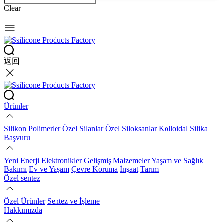
Clear
返回
Ürünler
Silikon Polimerler
Özel Silanlar
Özel Siloksanlar
Kolloidal Silika
Başvuru
Yeni Enerji
Elektronikler
Gelişmiş Malzemeler
Yaşam ve Sağlık
Bakımı
Ev ve Yaşam
Çevre Koruma
İnşaat
Tarım
Özel sentez
Özel Ürünler
Sentez ve İşleme
Hakkımızda