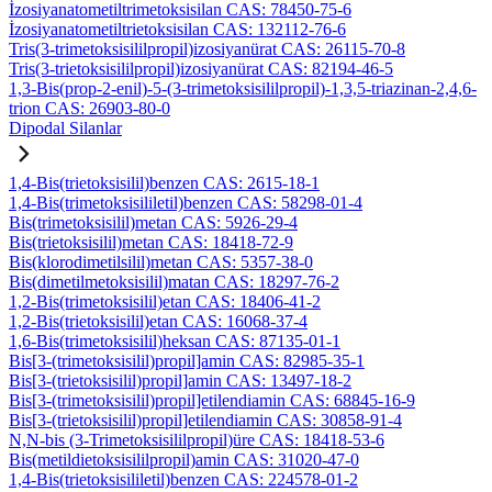
İzosiyanatometiltrimetoksisilan CAS: 78450-75-6
İzosiyanatometiltrietoksisilan CAS: 132112-76-6
Tris(3-trimetoksisililpropil)izosiyanürat CAS: 26115-70-8
Tris(3-trietoksisililpropil)izosiyanürat CAS: 82194-46-5
1,3-Bis(prop-2-enil)-5-(3-trimetoksisililpropil)-1,3,5-triazinan-2,4,6-
trion CAS: 26903-80-0
Dipodal Silanlar
1,4-Bis(trietoksisilil)benzen CAS: 2615-18-1
1,4-Bis(trimetoksisililetil)benzen CAS: 58298-01-4
Bis(trimetoksisilil)metan CAS: 5926-29-4
Bis(trietoksisilil)metan CAS: 18418-72-9
Bis(klorodimetilsilil)metan CAS: 5357-38-0
Bis(dimetilmetoksisilil)matan CAS: 18297-76-2
1,2-Bis(trimetoksisilil)etan CAS: 18406-41-2
1,2-Bis(trietoksisilil)etan CAS: 16068-37-4
1,6-Bis(trimetoksisilil)heksan CAS: 87135-01-1
Bis[3-(trimetoksisilil)propil]amin CAS: 82985-35-1
Bis[3-(trietoksisilil)propil]amin CAS: 13497-18-2
Bis[3-(trimetoksisilil)propil]etilendiamin CAS: 68845-16-9
Bis[3-(trietoksisilil)propil]etilendiamin CAS: 30858-91-4
N,N-bis (3-Trimetoksisililpropil)üre CAS: 18418-53-6
Bis(metildietoksisililpropil)amin CAS: 31020-47-0
1,4-Bis(trietoksisililetil)benzen CAS: 224578-01-2