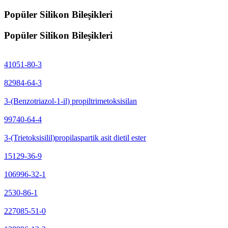
Popüler Silikon Bileşikleri
Popüler Silikon Bileşikleri
41051-80-3
82984-64-3
3-(Benzotriazol-1-il) propiltrimetoksisilan
99740-64-4
3-(Trietoksisilil)propilaspartik asit dietil ester
15129-36-9
106996-32-1
2530-86-1
227085-51-0