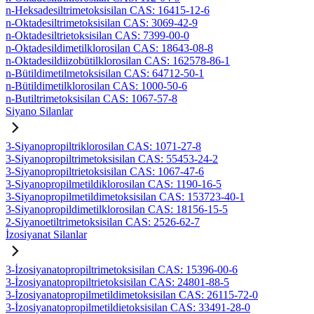
n-Heksadesiltrimetoksisilan CAS: 16415-12-6
n-Oktadesiltrimetoksisilan CAS: 3069-42-9
n-Oktadesiltrietoksisilan CAS: 7399-00-0
n-Oktadesildimetilklorosilan CAS: 18643-08-8
n-Oktadesildiizobütilklorosilan CAS: 162578-86-1
n-Bütildimetilmetoksisilan CAS: 64712-50-1
n-Bütildimetilklorosilan CAS: 1000-50-6
n-Butiltrimetoksisilan CAS: 1067-57-8
Siyano Silanlar
3-Siyanopropiltriklorosilan CAS: 1071-27-8
3-Siyanopropiltrimetoksisilan CAS: 55453-24-2
3-Siyanopropiltrietoksisilan CAS: 1067-47-6
3-Siyanopropilmetildiklorosilan CAS: 1190-16-5
3-Siyanopropilmetildimetoksisilan CAS: 153723-40-1
3-Siyanopropildimetilklorosilan CAS: 18156-15-5
2-Siyanoetiltrimetoksisilan CAS: 2526-62-7
İzosiyanat Silanlar
3-İzosiyanatopropiltrimetoksisilan CAS: 15396-00-6
3-İzosiyanatopropiltrietoksisilan CAS: 24801-88-5
3-İzosiyanatopropilmetildimetoksisilan CAS: 26115-72-0
3-İzosiyanatopropilmetildietoksisilan CAS: 33491-28-0