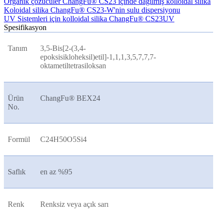
Organik çözücüler ChangFu® CS23 içinde dağılmış kolloidal silika
Koloidal silika ChangFu® CS23-W'nin sulu dispersiyonu
UV Sistemleri için kolloidal silika ChangFu® CS23UV
Spesifikasyon
Tanım
3,5-Bis[2-(3,4-
epoksisikloheksil)etil]-1,1,1,3,5,7,7,7-
oktametiltetrasiloksan
Ürün
ChangFu® BEX24
No.
Formül
C24H50O5Si4
Saflık
en az %95
Renk
Renksiz veya açık sarı