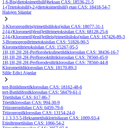
1,6-Bis(dietoksimetilsilil)heksan CAS: 18536-21-5
1-(Trietoksisilil)-2-(dietoksimetilsilil) etan CAS: 18418-54-7
Halojen Silanlar
3-Kloropropiltris(trimetilsililoksi)silan CAS: 18077-31-1
2-[4-(Klorometil)fenil]etiltrimetoksisilan CAS: 68128-25-6
2-[4-(Klorometil)fenil]etiltris(trimetilsiloksi)silan CAS: 167426-89-3
3-Bromopropiltrimetoksisilan CAS: 51826-90-5
Klorometiltrietoksisilan CAS: 15267-95-5
1H,1H,2H,2H-Perfloroheksilmetildiklorosilan CAS: 38436-16-7
1H,1H,2H,2H-Perflorooktiltriklorosilan CAS: 78560-45-9
1H,1H,2H,2H-Perflorodesiltriklorosilan CAS: 78560-44-8
Klorometildiklorosilan CAS: 18170-89-3
Silile Edici Ajanlar
tert-Bütildimetilklorosilan CAS: 18162-48-6
tert-Butildifenilklorosilan CAS: 58479-61-1
Trietilsilan CAS: 617-86-7
Trietilklorosilan CAS: 994-30-9
Triizopropilsilan CAS: 6459-79-6
Triizopropilklorosilan CAS: 13154-24-0
1,1,3,3,5,5-Heksametilsiklotrisilazan CAS: 1009-93-4
Etiniltrimetilsilan CAS: 1066-54-2