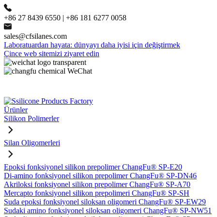
+86 27 8439 6550 | +86 181 6277 0058
sales@cfsilanes.com
Laboratuardan hayata: dünyayı daha iyisi için değiştirmek
Çince web sitemizi ziyaret edin
Ürünler
Silikon Polimerler
Silan Oligomerleri
Epoksi fonksiyonel silikon prepolimer ChangFu® SP-E20
Di-amino fonksiyonel silikon prepolimer ChangFu® SP-DN46
Akriloksi fonksiyonel silikon prepolimer ChangFu® SP-A70
Mercapto fonksiyonel silikon prepolimeri ChangFu® SP-SH
Suda epoksi fonksiyonel siloksan oligomeri ChangFu® SP-EW29
Sudaki amino fonksiyonel siloksan oligomeri ChangFu® SP-NW51