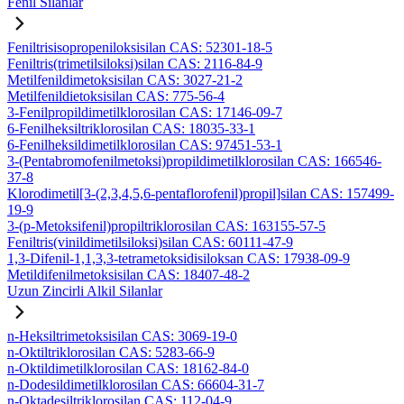
Fenil Silanlar
Feniltrisisopropeniloksisilan CAS: 52301-18-5
Feniltris(trimetilsiloksi)silan CAS: 2116-84-9
Metilfenildimetoksisilan CAS: 3027-21-2
Metilfenildietoksisilan CAS: 775-56-4
3-Fenilpropildimetilklorosilan CAS: 17146-09-7
6-Fenilheksiltriklorosilan CAS: 18035-33-1
6-Fenilheksildimetilklorosilan CAS: 97451-53-1
3-(Pentabromofenilmetoksi)propildimetilklorosilan CAS: 166546-
37-8
Klorodimetil[3-(2,3,4,5,6-pentaflorofenil)propil]silan CAS: 157499-
19-9
3-(p-Metoksifenil)propiltriklorosilan CAS: 163155-57-5
Feniltris(vinildimetilsiloksi)silan CAS: 60111-47-9
1,3-Difenil-1,1,3,3-tetrametoksidisiloksan CAS: 17938-09-9
Metildifenilmetoksisilan CAS: 18407-48-2
Uzun Zincirli Alkil Silanlar
n-Heksiltrimetoksisilan CAS: 3069-19-0
n-Oktiltriklorosilan CAS: 5283-66-9
n-Oktildimetilklorosilan CAS: 18162-84-0
n-Dodesildimetilklorosilan CAS: 66604-31-7
n-Oktadesiltriklorosilan CAS: 112-04-9