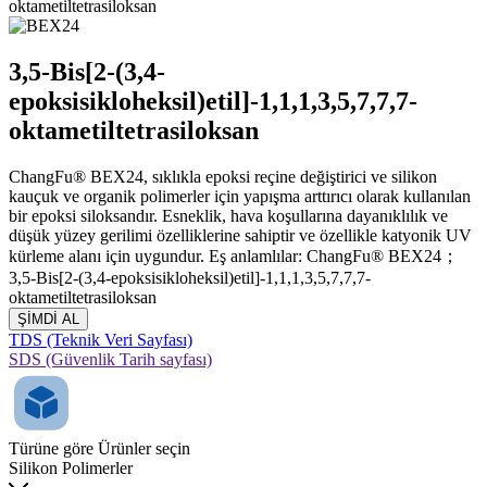
oktametiltetrasiloksan
3,5-Bis[2-(3,4-
epoksisikloheksil)etil]-1,1,1,3,5,7,7,7-
oktametiltetrasiloksan
ChangFu® BEX24, sıklıkla epoksi reçine değiştirici ve silikon
kauçuk ve organik polimerler için yapışma arttırıcı olarak kullanılan
bir epoksi siloksandır. Esneklik, hava koşullarına dayanıklılık ve
düşük yüzey gerilimi özelliklerine sahiptir ve özellikle katyonik UV
kürleme alanı için uygundur. Eş anlamlılar: ChangFu® BEX24；
3,5-Bis[2-(3,4-epoksisikloheksil)etil]-1,1,1,3,5,7,7,7-
oktametiltetrasiloksan
ŞİMDİ AL
TDS (Teknik Veri Sayfası)
SDS (Güvenlik Tarih sayfası)
Türüne göre Ürünler seçin
Silikon Polimerler