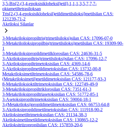
3,5-Bis[2-(3,4-epoksisikloheksil)etil]-1,1,1,3,5,7,7,7-
oktametiltetrasiloksan
Tris[2-(3,4-epoksisikloheksil)etildimetilsiloksi]metilsilan CAS:
121239-71-2
Akriloksi Silanlar
3-Metakriloksipropiltris(trimetilsiloksi)silan CAS: 17096-07-0
3-Metakriloiloksipropilbis(trimetilsiloksi)metilsilan CAS: 19309-90-
1
3-Metakriloksipropildimetilklorosilan CAS: 24636-31-5
3-Akriloksipropiltris(trimetilsiloksi)silan CAS: 17096-12-7
3-Akriloksipropiltrimetoksisilan CAS: 4369-14-6
3-Akriloksipropilmetildimetoksisilan CAS: 13732-00-8
Metakriloksimetiltrimetoksisilan CAS: 54586-78-6
(Metakriloksimetil)metildimetoksisilan CAS: 121177-93-3
8-Metakriloksioktiltrimetoksisilan CAS: 122749-49-9
3-Metakriloksipropiltriklorosilan CAS: 7351-61-3
3-Metakriloksipropiltriasetoksisilan CAS: 51772-85-1
3-Asetoksipropiltrimetoksisilan CAS: 59004-18-1
3-(Metakriloksi)propildimetilmetoksisilan CAS: 66753-64-8
3-Akriloksipropildimetilmetoksisilan CAS: 111918-90-2
Akriloksimetiltrimetoksisilan CAS: 21134-38-3
Akriloksimetilmetildimetoksisilan CAS: 130865-12-2
Akriloksitriizopropilsilan CAS: 157859-20-6