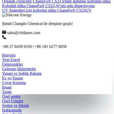
Organik çözücüler ChangFu® CS23 içinde dağılmış kolloidal silika
Koloidal silika ChangFu® CS23-W'nin sulu dispersiyonu
UV Sistemleri için kolloidal silika ChangFu® CS23UV
Şimdi Changfu Chemical ile iletişime geçin!
sales@cfsilanes.com
+86 27 8439 6550 | +86 181 6277 0058
Başvuru
Yeni Enerji
Elektronikler
Gelişmiş Malzemeler
Yaşam ve Sağlık Bakımı
Ev ve Yaşam
Çevre Koruma
İnşaat
Tarım
Özel sentez
Özel Ürünler
Sentez ve İşleme
Hakkımızda