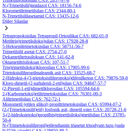
Trimetilbromosilan CAS: 2857-97-8
N-(Trimetilsilil)imidazol CAS: 18156-74-6
Klorometiltrimetilsilan CAS: 2344-80-1
N-Trimetilsililasetamid CAS: 13435-12-6
Diğer Silanlar
Tetrapropoksisilan Tetrapropil Ortosilikat CAS: 682-01-9
Metiltris(trimetilsiloksi)silan CAS: 17928-28-8
5-Hekseniltrimetoksisilan CAS: 58751-56-7
Trimetilsilil asetat CAS: 2754-27-0
Dekametiltetrasiloksan CAS: 141-62-8
Oktametiltrisiloksan CAS: 107-51-7
Tris(trimetilsiloksi)klorosilan CAS: 17905-99-6
Trietoksisililpropilmaleamik asit CAS: 33525-68-7
2-Hidroksi-4-(3-trietoksisililpropoksi)difenilketon CAS: 79876-59-8
Kloro-dimetil-(2-naftalenil-2-etil)silan CAS: 94847-57-7
(2-Pirenil-1-etil)dimetilklorosilan CAS: 105594-64-6
2-(Karbometoksi)etiltrimetoksisilan CAS: 76301-00-3
Aliltrimetilsilan CAS: 762-72-1
Monometil (etilen glikol) propiltrimetoksisilan CAS: 65994-07-2
(2-(Trimetoksisilil)etil) fosfonik asit, dimetil ester CAS: 20728-21-6
3-(2-hidroksietoksi)propilbis(trimetilsiloksi)metilsilan CAS: 23785-
50-4
N-(Trimetoksisililpropil)etilendiamin triasetat trisodyum tuzu (suda
%35'lik çözelti) CAS: 128850-89-5