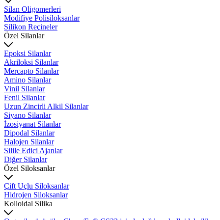
Silan Oligomerleri
Modifiye Polisiloksanlar
Silikon Reçineler
Özel Silanlar
Epoksi Silanlar
Akriloksi Silanlar
Mercapto Silanlar
Amino Silanlar
Vinil Silanlar
Fenil Silanlar
Uzun Zincirli Alkil Silanlar
Siyano Silanlar
İzosiyanat Silanlar
Dipodal Silanlar
Halojen Silanlar
Silile Edici Ajanlar
Diğer Silanlar
Özel Siloksanlar
Çift Uçlu Siloksanlar
Hidrojen Siloksanlar
Kolloidal Silika