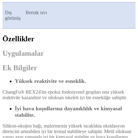
Dış
Berrak sıvı
görünüş
Özellikler
Uygulamalar
Ek Bilgiler
Yüksek reaktivite ve esneklik.
ChangFu® BEX24'ün epoksi fonksiyonel grupları ona yüksek
reaktivite kazandırır ve siloksan iskeleti iyi bir esnekliğe sahiptir.
İyi hava koşullarına dayanıklılık ve kimyasal
stabilite.
Silikon-oksijen bağı, malzemenin yüksek sıcaklıkta oksidasyon
direncini artırabilen iyi bir termal stabiliteye sahiptir. Metil siloksan
yapısı aynı zamanda iyi bir kimyasal stabilite ve hava koşullarına