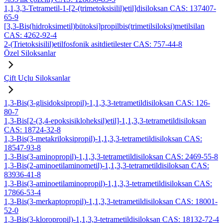
1,1,3,3-Tetrametil-1-[2-(trimetoksisilil)etil]disiloksan CAS: 137407-
65-9
[3,3-Bis(hidroksimetil)bütoksi]propilbis(trimetilsiloksi)metilsilan
CAS: 4262-92-4
2-(Trietoksisilil)etilfosfonik asitdietilester CAS: 757-44-8
Özel Siloksanlar
Çift Uçlu Siloksanlar
1,3-Bis(3-glisidoksipropil)-1,1,3,3-tetrametildisiloksan CAS: 126-
80-7
1,3-Bis[2-(3,4-epoksisikloheksil)etil]-1,1,3,3-tetrametildisiloksan
CAS: 18724-32-8
1,3-Bis(3-metakriloksipropil)-1,1,3,3-tetrametildisiloksan CAS:
18547-93-8
1,3-Bis(3-aminopropil)-1,1,3,3-tetrametildisiloksan CAS: 2469-55-8
1,3-Bis(2-aminoetilaminometil)-1,1,3,3-tetrametildisiloksan CAS:
83936-41-8
1,3-Bis(3-aminoetilaminopropil)-1,1,3,3-tetrametildisiloksan CAS:
17866-53-4
1,3-Bis(3-merkaptopropil)-1,1,3,3-tetrametildisiloksan CAS: 18001-
52-0
1,3-Bis(3-kloropropil)-1,1,3,3-tetrametildisiloksan CAS: 18132-72-4