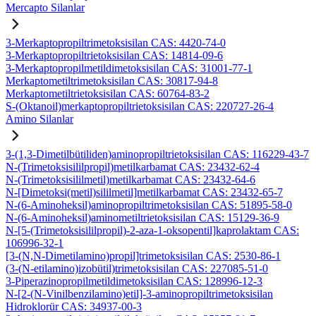
Mercapto Silanlar
3-Merkaptopropiltrimetoksisilan CAS: 4420-74-0
3-Merkaptopropiltrietoksisilan CAS: 14814-09-6
3-Merkaptopropilmetildimetoksisilan CAS: 31001-77-1
Merkaptometiltrimetoksisilan CAS: 30817-94-8
Merkaptometiltrietoksisilan CAS: 60764-83-2
S-(Oktanoil)merkaptopropiltrietoksisilan CAS: 220727-26-4
Amino Silanlar
3-(1,3-Dimetilbütiliden)aminopropiltrietoksisilan CAS: 116229-43-7
N-(Trimetoksisililpropil)metilkarbamat CAS: 23432-62-4
N-(Trimetoksisililmetil)metilkarbamat CAS: 23432-64-6
N-[Dimetoksi(metil)sililmetil]metilkarbamat CAS: 23432-65-7
N-(6-Aminoheksil)aminopropiltrimetoksisilan CAS: 51895-58-0
N-(6-Aminoheksil)aminometiltrietoksisilan CAS: 15129-36-9
N-[5-(Trimetoksisililpropil)-2-aza-1-oksopentil]kaprolaktam CAS:
106996-32-1
[3-(N,N-Dimetilamino)propil]trimetoksisilan CAS: 2530-86-1
(3-(N-etilamino)izobütil)trimetoksisilan CAS: 227085-51-0
3-Piperazinopropilmetildimetoksisilan CAS: 128996-12-3
N-[2-(N-Vinilbenzilamino)etil]-3-aminopropiltrimetoksisilan
Hidroklorür CAS: 34937-00-3