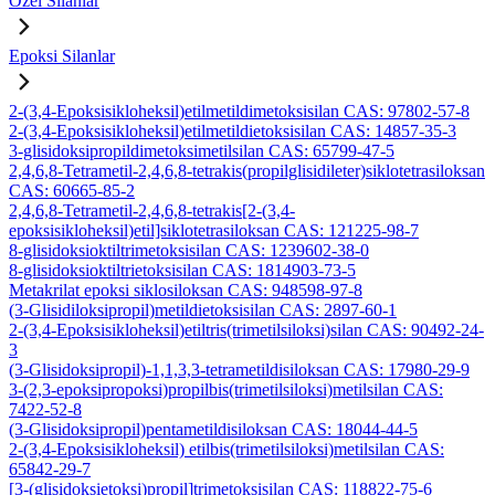
Özel Silanlar
Epoksi Silanlar
2-(3,4-Epoksisikloheksil)etilmetildimetoksisilan CAS: 97802-57-8
2-(3,4-Epoksisikloheksil)etilmetildietoksisilan CAS: 14857-35-3
3-glisidoksipropildimetoksimetilsilan CAS: 65799-47-5
2,4,6,8-Tetrametil-2,4,6,8-tetrakis(propilglisidileter)siklotetrasiloksan
CAS: 60665-85-2
2,4,6,8-Tetrametil-2,4,6,8-tetrakis[2-(3,4-
epoksisikloheksil)etil]siklotetrasiloksan CAS: 121225-98-7
8-glisidoksioktiltrimetoksisilan CAS: 1239602-38-0
8-glisidoksioktiltrietoksisilan CAS: 1814903-73-5
Metakrilat epoksi siklosiloksan CAS: 948598-97-8
(3-Glisidiloksipropil)metildietoksisilan CAS: 2897-60-1
2-(3,4-Epoksisikloheksil)etiltris(trimetilsiloksi)silan CAS: 90492-24-
3
(3-Glisidoksipropil)-1,1,3,3-tetrametildisiloksan CAS: 17980-29-9
3-(2,3-epoksipropoksi)propilbis(trimetilsiloksi)metilsilan CAS:
7422-52-8
(3-Glisidoksipropil)pentametildisiloksan CAS: 18044-44-5
2-(3,4-Epoksisikloheksil) etilbis(trimetilsiloksi)metilsilan CAS:
65842-29-7
[3-(glisidoksietoksi)propil]trimetoksisilan CAS: 118822-75-6