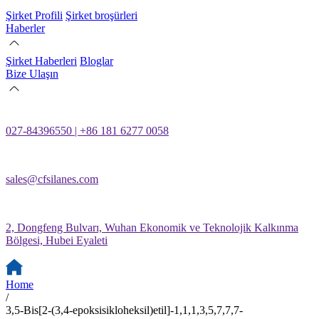
Şirket Profili
Şirket broşürleri
Haberler
Şirket Haberleri
Bloglar
Bize Ulaşın
027-84396550 | +86 181 6277 0058
sales@cfsilanes.com
2, Dongfeng Bulvarı, Wuhan Ekonomik ve Teknolojik Kalkınma
Bölgesi, Hubei Eyaleti
Home
/
3,5-Bis[2-(3,4-epoksisikloheksil)etil]-1,1,1,3,5,7,7,7-