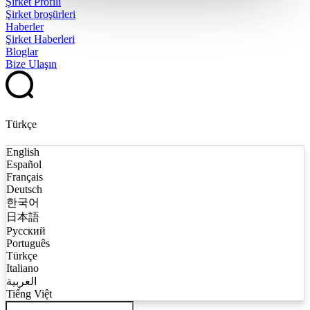
Şirket Profili
Şirket broşürleri
Haberler
Şirket Haberleri
Bloglar
Bize Ulaşın
Türkçe
English
Español
Français
Deutsch
한국어
日本語
Русский
Português
Türkçe
Italiano
العربية
Tiếng Việt