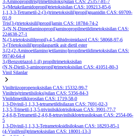
3-Aminopropiltris(trimetilsiloksi)silan CAS: 25357-81-7
3-(Metakrilamidopropil)trietoksisilan CAS: 109213-85-6
1,1,3,3-Tetrametil-2-(3-(trimetoksisilil)propil)guanidin CAS: 69709-
01-9
Tris[3-(trietoksisilil)propil]amin CAS: 18784-74-2
3-(N,N-Dimetilaminopropil)aminopropilmetildimetoksisilan CAS:
224638-27-1
N-(3-trietoksisililpropil)-4,5-dihidroimidazol CAS: 58068-97-6
3-(Trietoksisilil)propilaspartik asit dietil ester
3-[2-(2-Aminoetilamino)etilamino]propilmetildimetoksisilan CAS:
99740-64-4
3-(Benzotriazol-1-il) propiltrimetoksisilan
(N,N-Dietil-3-aminopropil)trimetoksisilan CAS: 41051-80-3
Vinil Silanlar
Viniltriizopropenoksisilan CAS: 15332-99-7
Viniltris(trimetilsiloksi)silan CAS: 5356-84-3
Vinildimetilklorosilan CAS: 1719-58-0
1,3-Divinil-1,1,3,3-tetrametildisilazan CAS: 7691-02-3
1,3,5-Trimetil-1,3,5-trivinilsiklotrisiloksan CAS: 3901-77-7
2,4,6,8-Tetrametil-2,4,6,8-tetravinilsiklotetrasiloksan CAS: 2554-06-
5
1,3-Divinil-1,1,3,3-Tetrametoksidisiloksan CAS: 18293-85-1
(4-Vinilfenil)trimetoksisilan CAS: 18001-13-3