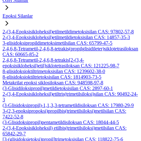
Özel Silanlar
Epoksi Silanlar
2-(3,4-Epoksisikloheksil)etilmetildimetoksisilan CAS: 97802-57-8
2-(3,4-Epoksisikloheksil)etilmetildietoksisilan CAS: 14857-35-3
3-glisidoksipropildimetoksimetilsilan CAS: 65799-47-5
2,4,6,8-Tetrametil-2,4,6,8-tetrakis(propilglisidileter)siklotetrasiloksan
CAS: 60665-85-2
2,4,6,8-Tetrametil-2,4,6,8-tetrakis[2-(3,4-
epoksisikloheksil)etil]siklotetrasiloksan CAS: 121225-98-7
8-glisidoksioktiltrimetoksisilan CAS: 1239602-38-0
8-glisidoksioktiltrietoksisilan CAS: 1814903-73-5
Metakrilat epoksi siklosiloksan CAS: 948598-97-8
(3-Glisidiloksipropil)metildietoksisilan CAS: 2897-60-1
2-(3,4-Epoksisikloheksil)etiltris(trimetilsiloksi)silan CAS: 90492-24-
3
(3-Glisidoksipropil)-1,1,3,3-tetrametildisiloksan CAS: 17980-29-9
3-(2,3-epoksipropoksi)propilbis(trimetilsiloksi)metilsilan CAS:
7422-52-8
(3-Glisidoksipropil)pentametildisiloksan CAS: 18044-44-5
2-(3,4-Epoksisikloheksil) etilbis(trimetilsiloksi)metilsilan CAS:
65842-29-7
[3-(glisidoksietoksi)propil]trimetoksisilan CAS: 118822-75-6