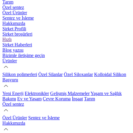
Tarım
Özel sentez
Özel Ürünler
Sentez ve İşleme
Hakkımızda
Şirket Profili
Şirket broşürleri
Hızlı
Şirket Haberleri
Blog yazısı
Bizimle iletişime geçin
Ürünler
Silikon polimerleri
Özel Silanlar
Özel Siloxanlar
Kolloidal Silikon
Başvuru
Yeni Enerji
Elektronikler
Gelişmiş Malzemeler
Yaşam ve Sağlık
Bakımı
Ev ve Yaşam
Çevre Koruma
İnşaat
Tarım
Özel sentez
Özel Ürünler
Sentez ve İşleme
Hakkımızda