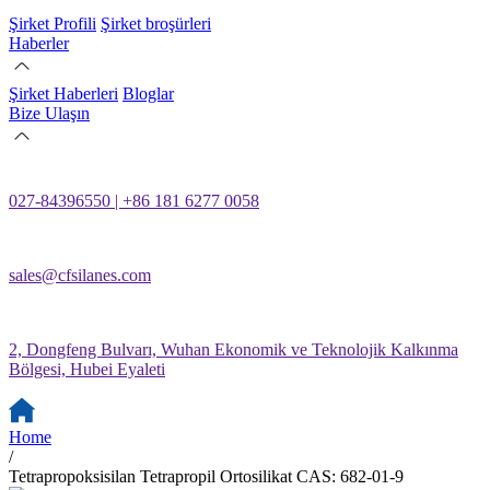
Şirket Profili
Şirket broşürleri
Haberler
Şirket Haberleri
Bloglar
Bize Ulaşın
027-84396550 | +86 181 6277 0058
sales@cfsilanes.com
2, Dongfeng Bulvarı, Wuhan Ekonomik ve Teknolojik Kalkınma
Bölgesi, Hubei Eyaleti
Home
/
Tetrapropoksisilan Tetrapropil Ortosilikat CAS: 682-01-9