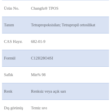
Ürün No.
Changfu® TPOS
Tanım
Tetrapropoksisilan; Tetrapropil ortosilikat
CAS Hayır.
682-01-9
Formül
C12H28O4SI
Saflık
Min% 98
Renk
Renksiz veya açık sarı
Dış görünüş
Temiz sıvı