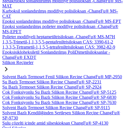
Metakriloksi sonlandırılmış modifiye polisiloksan -ChangFu® MS-
MAT
Karboksil sonlandırılmış modifiye polisiloksan -ChangFu® MS-
CAT
Epoksi sonlandırılmış modifiye polisiloksan -ChangFu® MS-EPT
Epoksi sonlandırılmış polieter modifiye polisiloksan -ChangFu®
MS-EPET
Polieter modifiyeli heptametiltrisiloksan -ChangFu® MS-M7H
1,3,5-Trimetil-1,1,3,5,5-pentafeniltrisiloksan CAS: 3390-61-2
1,3,3,5-Tetrametil-1,1,5,5-tetrafeniltrisiloksan CAS: 3982-82-9
Epoksisikloheksiletil Sonlandırılmış PoliDimetilsiloksanlar -
ChangFu® EXDT
Silikon Reçineler
Solvent Bazlı Termoset Fenil Silikon Reçine ChangFu® MP-2950
Su Bazlı Termoset Silikon Reçine ChangFu® SP-2231
Su Bazlı Termoset Silikon Reçine ChangFu® SP-2924
Çok Fonksiyonlu Su Bazlı Silikon Reçine ChangFu® SP-5125
Çok Fonksiyonlu Su Bazlı Silikon Reçine ChangFu® SP-6830
Çok Fonksiyonlu Su Bazlı Silikon Reçine ChangFu® SP-7630
Solvent Bazlı Termoset Silikon Reçine ChangFu® SP-9115
Solvent Bazlı Kendiliğinden Sertleşen Silikon Reçine ChangFu®
SP-9730
Sulu çözelti içinde amid silseskioksan ChangFu® SP-4130