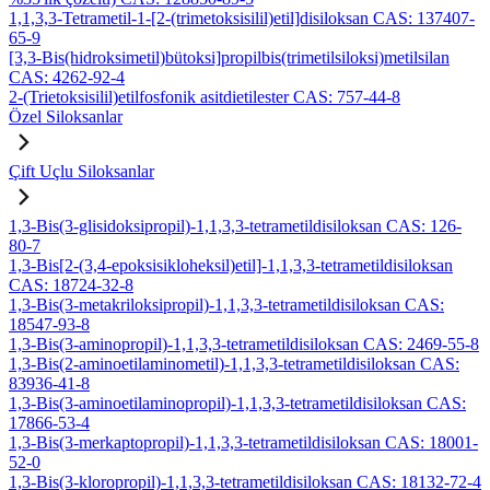
1,1,3,3-Tetrametil-1-[2-(trimetoksisilil)etil]disiloksan CAS: 137407-
65-9
[3,3-Bis(hidroksimetil)bütoksi]propilbis(trimetilsiloksi)metilsilan
CAS: 4262-92-4
2-(Trietoksisilil)etilfosfonik asitdietilester CAS: 757-44-8
Özel Siloksanlar
Çift Uçlu Siloksanlar
1,3-Bis(3-glisidoksipropil)-1,1,3,3-tetrametildisiloksan CAS: 126-
80-7
1,3-Bis[2-(3,4-epoksisikloheksil)etil]-1,1,3,3-tetrametildisiloksan
CAS: 18724-32-8
1,3-Bis(3-metakriloksipropil)-1,1,3,3-tetrametildisiloksan CAS:
18547-93-8
1,3-Bis(3-aminopropil)-1,1,3,3-tetrametildisiloksan CAS: 2469-55-8
1,3-Bis(2-aminoetilaminometil)-1,1,3,3-tetrametildisiloksan CAS:
83936-41-8
1,3-Bis(3-aminoetilaminopropil)-1,1,3,3-tetrametildisiloksan CAS:
17866-53-4
1,3-Bis(3-merkaptopropil)-1,1,3,3-tetrametildisiloksan CAS: 18001-
52-0
1,3-Bis(3-kloropropil)-1,1,3,3-tetrametildisiloksan CAS: 18132-72-4