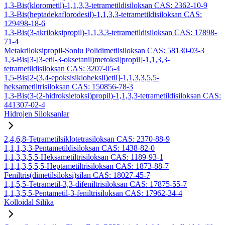
1,3-Bis(klorometil)-1,1,3,3-tetrametildisiloksan CAS: 2362-10-9
1,3-Bis(heptadekaflorodesil)-1,1,3,3-tetrametildisiloksan CAS:
129498-18-6
1,3-Bis(3-akriloksipropil)-1,1,3,3-tetrametildisiloksan CAS: 17898-
71-4
Metakriloksipropil-Sonlu Polidimetilsiloksan CAS: 58130-03-3
1,3-Bis[3-[3-etil-3-oksetanil)metoksi]propil]-1,1,3,3-
tetrametildisiloksan CAS: 3207-05-4
1,5-Bis[2-(3,4-epoksisikloheksil)etil]-1,1,3,3,5,5-
heksametiltrisiloksan CAS: 150856-78-3
1,3-Bis(3-(2-hidroksietoksi)propil)-1,1,3,3-tetrametildisiloksan CAS:
441307-02-4
Hidrojen Siloksanlar
2,4,6,8-Tetrametilsiklotetrasiloksan CAS: 2370-88-9
1,1,1,3,3-Pentametildisiloksan CAS: 1438-82-0
1,1,3,3,5,5-Heksametiltrisiloksan CAS: 1189-93-1
1,1,1,3,5,5,5-Heptametiltrisiloksan CAS: 1873-88-7
Feniltris(dimetilsiloksi)silan CAS: 18027-45-7
1,1,5,5-Tetrametil-3,3-difeniltrisiloksan CAS: 17875-55-7
1,1,3,5,5-Pentametil-3-feniltrisiloksan CAS: 17962-34-4
Kolloidal Silika