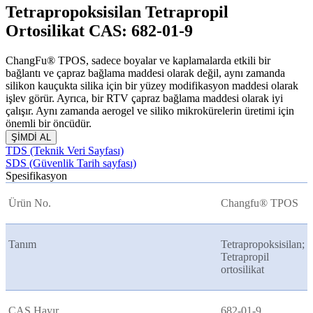
Tetrapropoksisilan Tetrapropil
Ortosilikat CAS: 682-01-9
ChangFu® TPOS, sadece boyalar ve kaplamalarda etkili bir
bağlantı ve çapraz bağlama maddesi olarak değil, aynı zamanda
silikon kauçukta silika için bir yüzey modifikasyon maddesi olarak
işlev görür. Ayrıca, bir RTV çapraz bağlama maddesi olarak iyi
çalışır. Aynı zamanda aerogel ve siliko mikrokürelerin üretimi için
önemli bir öncüdür.
ŞİMDİ AL
TDS (Teknik Veri Sayfası)
SDS (Güvenlik Tarih sayfası)
Spesifikasyon
Ürün No.
Changfu® TPOS
Tanım
Tetrapropoksisilan;
Tetrapropil
ortosilikat
CAS Hayır.
682-01-9