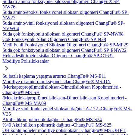
Suda di-amino fonksiyonel siloksan oligomeri ChangFu® SP-
NW76
Suda amino/epoksi fonksiyonel siloksan oligomeri ChangFu® SP-
NW27
Suda amino/vinil fonksiyonel siloksan oligomeri ChangFu® SP-
NVW64
Suda çok fonksiyonlu siloksan oligomeri ChangFu® SP-NW68
Çok Fonksiyonlu Silan Oligomeri ChangFu® SP-N28
Metil Fenil Fonksiyonel Siloksan Oligomeri ChangFu® SP-MP29
Suda çok fonksiyonlu siloksan oligomeri ChangFu® SP-ENW22
Heksadesiltrimetoksisilan Oligomer ChangFu® SP-C1632
Modifiye Polisiloksanlar
Su bazlı kaplama yapışma arttırıcı ChangFu® MS-E11
Modifiye di-amino fonksiyonel silan ChangFu® MS-DN
(Merkaptopropil)metilsiloksan-Dimetilsiloksan Kopolimerleri -
ChangFu® MS-SH
(Metakriloksipropil)metilsiloksan-Dimetilsiloksan Kopolimerleri -
ChangFu® MS-MA09
Modifiye vinil fonksiyonel siloksan dağıtıcı A-172 -ChangFu® MS-
V35
Aktif silikon polimerik dağıtıcı -ChangFu® MS-S24
%40 Aktif silikon polimerik dağıtıcı -ChangFu® MS-S25
OH-sonlu polieter modifiye polisiloksan -ChangFu® MS-OHET