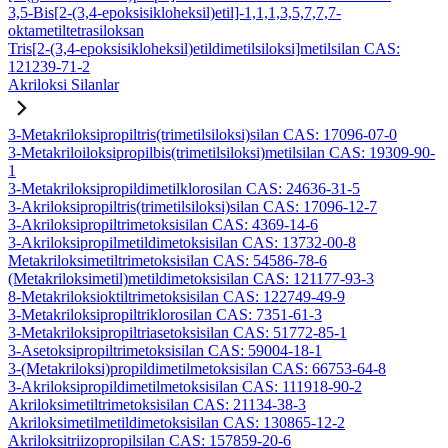
3,5-Bis[2-(3,4-epoksisikloheksil)etil]-1,1,1,3,5,7,7,7-
oktametiltetrasiloksan
Tris[2-(3,4-epoksisikloheksil)etildimetilsiloksi]metilsilan CAS:
121239-71-2
Akriloksi Silanlar
3-Metakriloksipropiltris(trimetilsiloksi)silan CAS: 17096-07-0
3-Metakriloiloksipropilbis(trimetilsiloksi)metilsilan CAS: 19309-90-
1
3-Metakriloksipropildimetilklorosilan CAS: 24636-31-5
3-Akriloksipropiltris(trimetilsiloksi)silan CAS: 17096-12-7
3-Akriloksipropiltrimetoksisilan CAS: 4369-14-6
3-Akriloksipropilmetildimetoksisilan CAS: 13732-00-8
Metakriloksimetiltrimetoksisilan CAS: 54586-78-6
(Metakriloksimetil)metildimetoksisilan CAS: 121177-93-3
8-Metakriloksioktiltrimetoksisilan CAS: 122749-49-9
3-Metakriloksipropiltriklorosilan CAS: 7351-61-3
3-Metakriloksipropiltriasetoksisilan CAS: 51772-85-1
3-Asetoksipropiltrimetoksisilan CAS: 59004-18-1
3-(Metakriloksi)propildimetilmetoksisilan CAS: 66753-64-8
3-Akriloksipropildimetilmetoksisilan CAS: 111918-90-2
Akriloksimetiltrimetoksisilan CAS: 21134-38-3
Akriloksimetilmetildimetoksisilan CAS: 130865-12-2
Akriloksitriizopropilsilan CAS: 157859-20-6