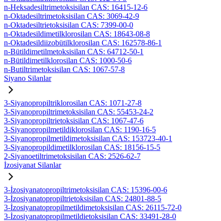
n-Heksadesiltrimetoksisilan CAS: 16415-12-6
n-Oktadesiltrimetoksisilan CAS: 3069-42-9
n-Oktadesiltrietoksisilan CAS: 7399-00-0
n-Oktadesildimetilklorosilan CAS: 18643-08-8
n-Oktadesildiizobütilklorosilan CAS: 162578-86-1
n-Bütildimetilmetoksisilan CAS: 64712-50-1
n-Bütildimetilklorosilan CAS: 1000-50-6
n-Butiltrimetoksisilan CAS: 1067-57-8
Siyano Silanlar
3-Siyanopropiltriklorosilan CAS: 1071-27-8
3-Siyanopropiltrimetoksisilan CAS: 55453-24-2
3-Siyanopropiltrietoksisilan CAS: 1067-47-6
3-Siyanopropilmetildiklorosilan CAS: 1190-16-5
3-Siyanopropilmetildimetoksisilan CAS: 153723-40-1
3-Siyanopropildimetilklorosilan CAS: 18156-15-5
2-Siyanoetiltrimetoksisilan CAS: 2526-62-7
İzosiyanat Silanlar
3-İzosiyanatopropiltrimetoksisilan CAS: 15396-00-6
3-İzosiyanatopropiltrietoksisilan CAS: 24801-88-5
3-İzosiyanatopropilmetildimetoksisilan CAS: 26115-72-0
3-İzosiyanatopropilmetildietoksisilan CAS: 33491-28-0