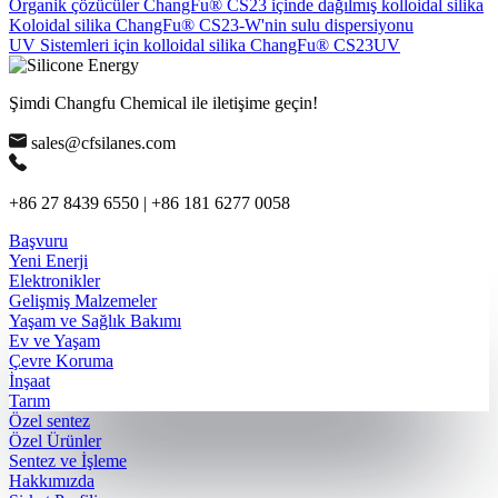
Organik çözücüler ChangFu® CS23 içinde dağılmış kolloidal silika
Koloidal silika ChangFu® CS23-W'nin sulu dispersiyonu
UV Sistemleri için kolloidal silika ChangFu® CS23UV
Şimdi Changfu Chemical ile iletişime geçin!
sales@cfsilanes.com
+86 27 8439 6550 | +86 181 6277 0058
Başvuru
Yeni Enerji
Elektronikler
Gelişmiş Malzemeler
Yaşam ve Sağlık Bakımı
Ev ve Yaşam
Çevre Koruma
İnşaat
Tarım
Özel sentez
Özel Ürünler
Sentez ve İşleme
Hakkımızda