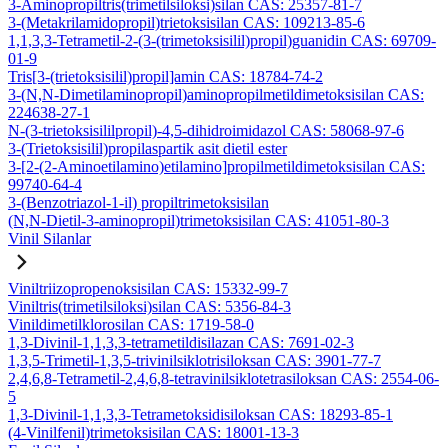
3-Aminopropiltris(trimetilsiloksi)silan CAS: 25357-81-7
3-(Metakrilamidopropil)trietoksisilan CAS: 109213-85-6
1,1,3,3-Tetrametil-2-(3-(trimetoksisilil)propil)guanidin CAS: 69709-
01-9
Tris[3-(trietoksisilil)propil]amin CAS: 18784-74-2
3-(N,N-Dimetilaminopropil)aminopropilmetildimetoksisilan CAS:
224638-27-1
N-(3-trietoksisililpropil)-4,5-dihidroimidazol CAS: 58068-97-6
3-(Trietoksisilil)propilaspartik asit dietil ester
3-[2-(2-Aminoetilamino)etilamino]propilmetildimetoksisilan CAS:
99740-64-4
3-(Benzotriazol-1-il) propiltrimetoksisilan
(N,N-Dietil-3-aminopropil)trimetoksisilan CAS: 41051-80-3
Vinil Silanlar
Viniltriizopropenoksisilan CAS: 15332-99-7
Viniltris(trimetilsiloksi)silan CAS: 5356-84-3
Vinildimetilklorosilan CAS: 1719-58-0
1,3-Divinil-1,1,3,3-tetrametildisilazan CAS: 7691-02-3
1,3,5-Trimetil-1,3,5-trivinilsiklotrisiloksan CAS: 3901-77-7
2,4,6,8-Tetrametil-2,4,6,8-tetravinilsiklotetrasiloksan CAS: 2554-06-
5
1,3-Divinil-1,1,3,3-Tetrametoksidisiloksan CAS: 18293-85-1
(4-Vinilfenil)trimetoksisilan CAS: 18001-13-3