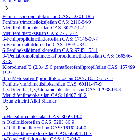
Fenil Silanlar
Feniltrisisopropeniloksisilan CAS: 52301-18-5
Feniltris(trimetilsiloksi)silan CAS: 2116-84-9
Metilfenildimetoksisilan CAS: 3027-21-2
Metilfenildietoksisilan CAS: 775-56-4
3-Fenilpropildimetilklorosilan CAS: 17146-09-7
6-Fenilheksiltriklorosilan CAS: 18035-33-1
6-Fenilheksildimetilklorosilan CAS: 97451-53-1
3-(Pentabromofenilmetoksi)propildimetilklorosilan CAS: 166546-
37-8
Klorodimetil[3-(2,3,4,5,6-pentaflorofenil)propil]silan CAS: 157499-
19-9
3-(p-Metoksifenil)propiltriklorosilan CAS: 163155-57-5
Feniltris(vinildimetilsiloksi)silan CAS: 60111-47-9
1,3-Difenil-1,1,3,3-tetrametoksidisiloksan CAS: 17938-09-9
Metildifenilmetoksisilan CAS: 18407-48-2
Uzun Zincirli Alkil Silanlar
n-Heksiltrimetoksisilan CAS: 3069-19-0
n-Oktiltriklorosilan CAS: 5283-66-9
n-Oktildimetilklorosilan CAS: 18162-84-0
n-Dodesildimetilklorosilan CAS: 66604-31-7
n-Oktadesiltriklorosilan CAS: 112-04-9