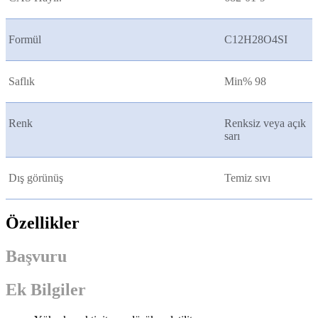
Formül
C12H28O4SI
Saflık
Min% 98
Renk
Renksiz veya açık
sarı
Dış görünüş
Temiz sıvı
Özellikler
Başvuru
Ek Bilgiler