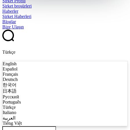
Şirket Profili
Şirket broşürleri
Haberler
Şirket Haberleri
Bloglar
Bize Ulaşın
Türkçe
English
Español
Français
Deutsch
한국어
日本語
Русский
Português
Türkçe
Italiano
العربية
Tiếng Việt