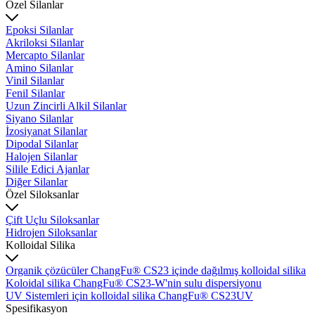
Özel Silanlar
Epoksi Silanlar
Akriloksi Silanlar
Mercapto Silanlar
Amino Silanlar
Vinil Silanlar
Fenil Silanlar
Uzun Zincirli Alkil Silanlar
Siyano Silanlar
İzosiyanat Silanlar
Dipodal Silanlar
Halojen Silanlar
Silile Edici Ajanlar
Diğer Silanlar
Özel Siloksanlar
Çift Uçlu Siloksanlar
Hidrojen Siloksanlar
Kolloidal Silika
Organik çözücüler ChangFu® CS23 içinde dağılmış kolloidal silika
Koloidal silika ChangFu® CS23-W'nin sulu dispersiyonu
UV Sistemleri için kolloidal silika ChangFu® CS23UV
Spesifikasyon