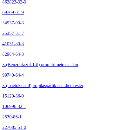
862822-32-0
69709-01-9
34937-00-3
25357-81-7
41051-80-3
82984-64-3
3-(Benzotriazol-1-il) propiltrimetoksisilan
99740-64-4
3-(Trietoksisilil)propilaspartik asit dietil ester
15129-36-9
106996-32-1
2530-86-1
227085-51-0