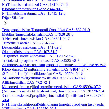
Trimetilbromosilan CAS: 2857-97-8
N-(Trimetilsilil)imidazol CAS: 18156-74-6
Klorometiltrimetilsilan CAS: 2344-80-1
N-Trimetilsililasetamid CAS: 13435-12-6
Diğer Silanlar
Tetrapropoksisilan Tetrapropil Ortosilikat CAS: 682-01-9
Metiltris(trimetilsiloksi)silan CAS: 17928-28-8
5-Hekseniltrimetoksisilan CAS: 58751-56-7
Trimetilsilil asetat CAS: 2754-27-0
Dekametiltetrasiloksan CAS: 141-62-8
Oktametiltrisiloksan CAS: 107-51-7
Tris(trimetilsiloksi)klorosilan CAS: 17905-99-6
Trietoksisililpropilmaleamik asit CAS: 33525-68-7
2-Hidroksi-4-(3-trietoksisililpropoksi)difenilketon CAS: 79876-59-8
Kloro-dimetil-(2-naftalenil-2-etil)silan CAS: 94847-57-7
(2-Pirenil-1-etil)dimetilklorosilan CAS: 105594-64-6
2-(Karbometoksi)etiltrimetoksisilan CAS: 76301-00-3
Aliltrimetilsilan CAS: 762-72-1
Monometil (etilen glikol) propiltrimetoksisilan CAS: 65994-07-2
(2-(Trimetoksisilil)etil) fosfonik asit, dimetil ester CAS: 20728-21-6
3-(2-hidroksietoksi)propilbis(trimetilsiloksi)metilsilan CAS: 23785-
50-4
N-(Trimetoksisililpropil)etilendiamin triasetat trisodyum tuzu (suda
%35'lik çözelti) CAS: 128850-89-5