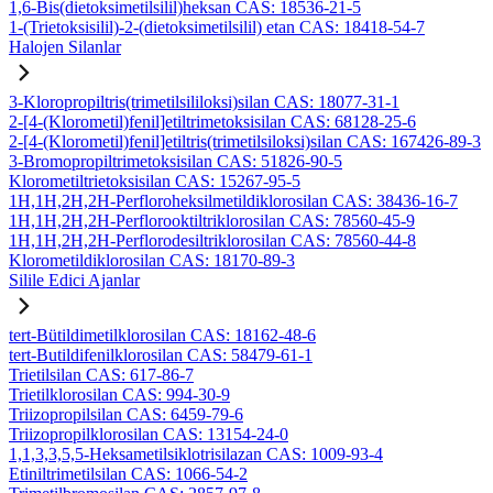
1,6-Bis(dietoksimetilsilil)heksan CAS: 18536-21-5
1-(Trietoksisilil)-2-(dietoksimetilsilil) etan CAS: 18418-54-7
Halojen Silanlar
3-Kloropropiltris(trimetilsililoksi)silan CAS: 18077-31-1
2-[4-(Klorometil)fenil]etiltrimetoksisilan CAS: 68128-25-6
2-[4-(Klorometil)fenil]etiltris(trimetilsiloksi)silan CAS: 167426-89-3
3-Bromopropiltrimetoksisilan CAS: 51826-90-5
Klorometiltrietoksisilan CAS: 15267-95-5
1H,1H,2H,2H-Perfloroheksilmetildiklorosilan CAS: 38436-16-7
1H,1H,2H,2H-Perflorooktiltriklorosilan CAS: 78560-45-9
1H,1H,2H,2H-Perflorodesiltriklorosilan CAS: 78560-44-8
Klorometildiklorosilan CAS: 18170-89-3
Silile Edici Ajanlar
tert-Bütildimetilklorosilan CAS: 18162-48-6
tert-Butildifenilklorosilan CAS: 58479-61-1
Trietilsilan CAS: 617-86-7
Trietilklorosilan CAS: 994-30-9
Triizopropilsilan CAS: 6459-79-6
Triizopropilklorosilan CAS: 13154-24-0
1,1,3,3,5,5-Heksametilsiklotrisilazan CAS: 1009-93-4
Etiniltrimetilsilan CAS: 1066-54-2