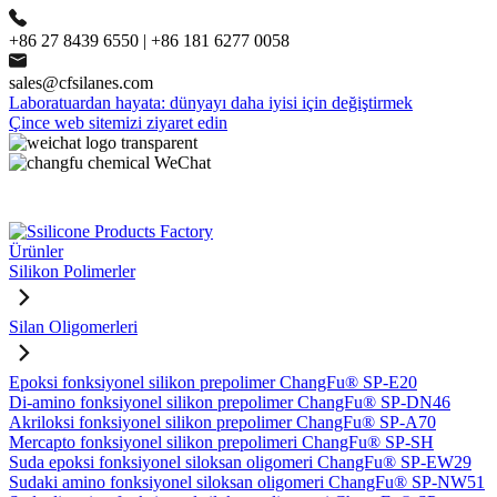
+86 27 8439 6550 | +86 181 6277 0058
sales@cfsilanes.com
Laboratuardan hayata: dünyayı daha iyisi için değiştirmek
Çince web sitemizi ziyaret edin
Ürünler
Silikon Polimerler
Silan Oligomerleri
Epoksi fonksiyonel silikon prepolimer ChangFu® SP-E20
Di-amino fonksiyonel silikon prepolimer ChangFu® SP-DN46
Akriloksi fonksiyonel silikon prepolimer ChangFu® SP-A70
Mercapto fonksiyonel silikon prepolimeri ChangFu® SP-SH
Suda epoksi fonksiyonel siloksan oligomeri ChangFu® SP-EW29
Sudaki amino fonksiyonel siloksan oligomeri ChangFu® SP-NW51