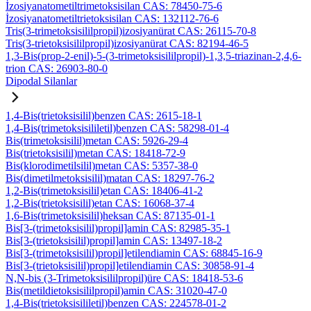
İzosiyanatometiltrimetoksisilan CAS: 78450-75-6
İzosiyanatometiltrietoksisilan CAS: 132112-76-6
Tris(3-trimetoksisililpropil)izosiyanürat CAS: 26115-70-8
Tris(3-trietoksisililpropil)izosiyanürat CAS: 82194-46-5
1,3-Bis(prop-2-enil)-5-(3-trimetoksisililpropil)-1,3,5-triazinan-2,4,6-
trion CAS: 26903-80-0
Dipodal Silanlar
1,4-Bis(trietoksisilil)benzen CAS: 2615-18-1
1,4-Bis(trimetoksisililetil)benzen CAS: 58298-01-4
Bis(trimetoksisilil)metan CAS: 5926-29-4
Bis(trietoksisilil)metan CAS: 18418-72-9
Bis(klorodimetilsilil)metan CAS: 5357-38-0
Bis(dimetilmetoksisilil)matan CAS: 18297-76-2
1,2-Bis(trimetoksisilil)etan CAS: 18406-41-2
1,2-Bis(trietoksisilil)etan CAS: 16068-37-4
1,6-Bis(trimetoksisilil)heksan CAS: 87135-01-1
Bis[3-(trimetoksisilil)propil]amin CAS: 82985-35-1
Bis[3-(trietoksisilil)propil]amin CAS: 13497-18-2
Bis[3-(trimetoksisilil)propil]etilendiamin CAS: 68845-16-9
Bis[3-(trietoksisilil)propil]etilendiamin CAS: 30858-91-4
N,N-bis (3-Trimetoksisililpropil)üre CAS: 18418-53-6
Bis(metildietoksisililpropil)amin CAS: 31020-47-0
1,4-Bis(trietoksisililetil)benzen CAS: 224578-01-2