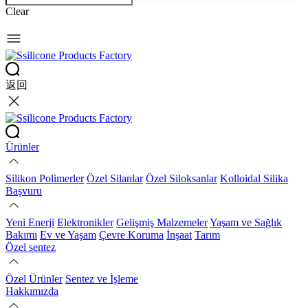
Clear
返回
Ürünler
Silikon Polimerler
Özel Silanlar
Özel Siloksanlar
Kolloidal Silika
Başvuru
Yeni Enerji
Elektronikler
Gelişmiş Malzemeler
Yaşam ve Sağlık
Bakımı
Ev ve Yaşam
Çevre Koruma
İnşaat
Tarım
Özel sentez
Özel Ürünler
Sentez ve İşleme
Hakkımızda