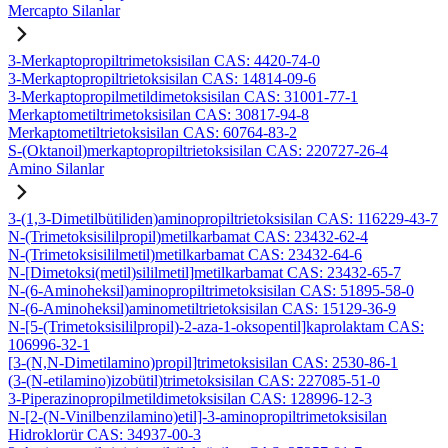
Mercapto Silanlar
3-Merkaptopropiltrimetoksisilan CAS: 4420-74-0
3-Merkaptopropiltrietoksisilan CAS: 14814-09-6
3-Merkaptopropilmetildimetoksisilan CAS: 31001-77-1
Merkaptometiltrimetoksisilan CAS: 30817-94-8
Merkaptometiltrietoksisilan CAS: 60764-83-2
S-(Oktanoil)merkaptopropiltrietoksisilan CAS: 220727-26-4
Amino Silanlar
3-(1,3-Dimetilbütiliden)aminopropiltrietoksisilan CAS: 116229-43-7
N-(Trimetoksisililpropil)metilkarbamat CAS: 23432-62-4
N-(Trimetoksisililmetil)metilkarbamat CAS: 23432-64-6
N-[Dimetoksi(metil)sililmetil]metilkarbamat CAS: 23432-65-7
N-(6-Aminoheksil)aminopropiltrimetoksisilan CAS: 51895-58-0
N-(6-Aminoheksil)aminometiltrietoksisilan CAS: 15129-36-9
N-[5-(Trimetoksisililpropil)-2-aza-1-oksopentil]kaprolaktam CAS:
106996-32-1
[3-(N,N-Dimetilamino)propil]trimetoksisilan CAS: 2530-86-1
(3-(N-etilamino)izobütil)trimetoksisilan CAS: 227085-51-0
3-Piperazinopropilmetildimetoksisilan CAS: 128996-12-3
N-[2-(N-Vinilbenzilamino)etil]-3-aminopropiltrimetoksisilan
Hidroklorür CAS: 34937-00-3