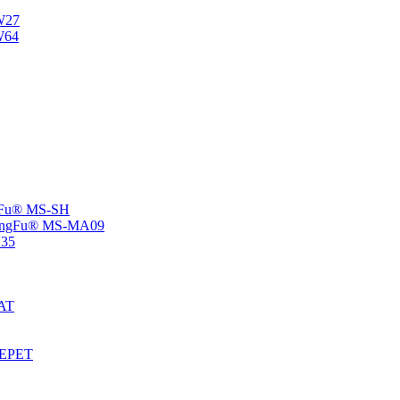
NW27
W64
angFu® MS-SH
 -ChangFu® MS-MA09
V35
MAT
S-EPET