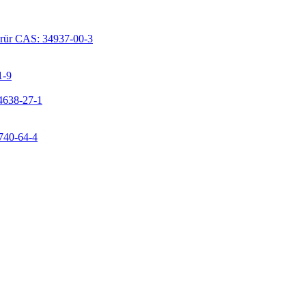
lorür CAS: 34937-00-3
1-9
24638-27-1
9740-64-4