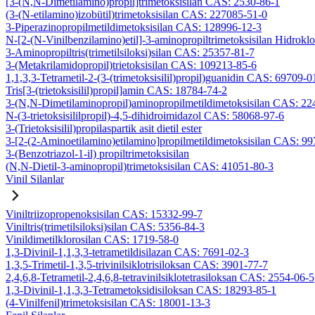
[3-(N,N-Dimetilamino)propil]trimetoksisilan CAS: 2530-86-1
(3-(N-etilamino)izobütil)trimetoksisilan CAS: 227085-51-0
3-Piperazinopropilmetildimetoksisilan CAS: 128996-12-3
N-[2-(N-Vinilbenzilamino)etil]-3-aminopropiltrimetoksisilan Hidrok
3-Aminopropiltris(trimetilsiloksi)silan CAS: 25357-81-7
3-(Metakrilamidopropil)trietoksisilan CAS: 109213-85-6
1,1,3,3-Tetrametil-2-(3-(trimetoksisilil)propil)guanidin CAS: 69709-0
Tris[3-(trietoksisilil)propil]amin CAS: 18784-74-2
3-(N,N-Dimetilaminopropil)aminopropilmetildimetoksisilan CAS: 2
N-(3-trietoksisililpropil)-4,5-dihidroimidazol CAS: 58068-97-6
3-(Trietoksisilil)propilaspartik asit dietil ester
3-[2-(2-Aminoetilamino)etilamino]propilmetildimetoksisilan CAS: 9
3-(Benzotriazol-1-il) propiltrimetoksisilan
(N,N-Dietil-3-aminopropil)trimetoksisilan CAS: 41051-80-3
Vinil Silanlar
Viniltriizopropenoksisilan CAS: 15332-99-7
Viniltris(trimetilsiloksi)silan CAS: 5356-84-3
Vinildimetilklorosilan CAS: 1719-58-0
1,3-Divinil-1,1,3,3-tetrametildisilazan CAS: 7691-02-3
1,3,5-Trimetil-1,3,5-trivinilsiklotrisiloksan CAS: 3901-77-7
2,4,6,8-Tetrametil-2,4,6,8-tetravinilsiklotetrasiloksan CAS: 2554-06-5
1,3-Divinil-1,1,3,3-Tetrametoksidisiloksan CAS: 18293-85-1
(4-Vinilfenil)trimetoksisilan CAS: 18001-13-3