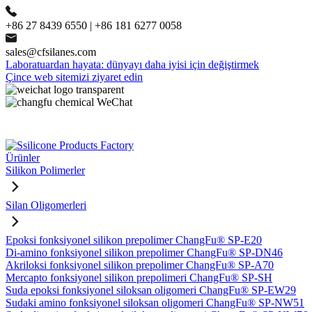
+86 27 8439 6550 | +86 181 6277 0058
sales@cfsilanes.com
Laboratuardan hayata: dünyayı daha iyisi için değiştirmek
Çince web sitemizi ziyaret edin
Ürünler
Silikon Polimerler
Silan Oligomerleri
Epoksi fonksiyonel silikon prepolimer ChangFu® SP-E20
Di-amino fonksiyonel silikon prepolimer ChangFu® SP-DN46
Akriloksi fonksiyonel silikon prepolimer ChangFu® SP-A70
Mercapto fonksiyonel silikon prepolimeri ChangFu® SP-SH
Suda epoksi fonksiyonel siloksan oligomeri ChangFu® SP-EW29
Sudaki amino fonksiyonel siloksan oligomeri ChangFu® SP-NW51