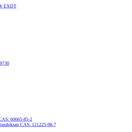
gFu® EXDT
-9730
an CAS: 60665-85-2
otetrasiloksan CAS: 121225-98-7