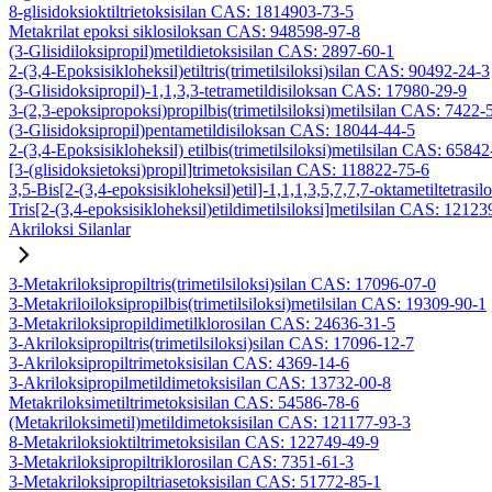
8-glisidoksioktiltrietoksisilan CAS: 1814903-73-5
Metakrilat epoksi siklosiloksan CAS: 948598-97-8
(3-Glisidiloksipropil)metildietoksisilan CAS: 2897-60-1
2-(3,4-Epoksisikloheksil)etiltris(trimetilsiloksi)silan CAS: 90492-24-3
(3-Glisidoksipropil)-1,1,3,3-tetrametildisiloksan CAS: 17980-29-9
3-(2,3-epoksipropoksi)propilbis(trimetilsiloksi)metilsilan CAS: 7422-
(3-Glisidoksipropil)pentametildisiloksan CAS: 18044-44-5
2-(3,4-Epoksisikloheksil) etilbis(trimetilsiloksi)metilsilan CAS: 6584
[3-(glisidoksietoksi)propil]trimetoksisilan CAS: 118822-75-6
3,5-Bis[2-(3,4-epoksisikloheksil)etil]-1,1,1,3,5,7,7,7-oktametiltetrasil
Tris[2-(3,4-epoksisikloheksil)etildimetilsiloksi]metilsilan CAS: 1212
Akriloksi Silanlar
3-Metakriloksipropiltris(trimetilsiloksi)silan CAS: 17096-07-0
3-Metakriloiloksipropilbis(trimetilsiloksi)metilsilan CAS: 19309-90-1
3-Metakriloksipropildimetilklorosilan CAS: 24636-31-5
3-Akriloksipropiltris(trimetilsiloksi)silan CAS: 17096-12-7
3-Akriloksipropiltrimetoksisilan CAS: 4369-14-6
3-Akriloksipropilmetildimetoksisilan CAS: 13732-00-8
Metakriloksimetiltrimetoksisilan CAS: 54586-78-6
(Metakriloksimetil)metildimetoksisilan CAS: 121177-93-3
8-Metakriloksioktiltrimetoksisilan CAS: 122749-49-9
3-Metakriloksipropiltriklorosilan CAS: 7351-61-3
3-Metakriloksipropiltriasetoksisilan CAS: 51772-85-1