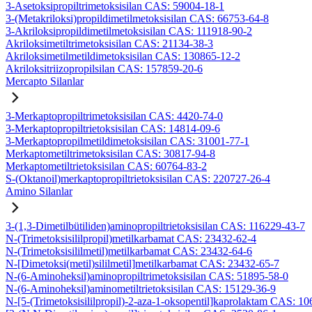
3-Asetoksipropiltrimetoksisilan CAS: 59004-18-1
3-(Metakriloksi)propildimetilmetoksisilan CAS: 66753-64-8
3-Akriloksipropildimetilmetoksisilan CAS: 111918-90-2
Akriloksimetiltrimetoksisilan CAS: 21134-38-3
Akriloksimetilmetildimetoksisilan CAS: 130865-12-2
Akriloksitriizopropilsilan CAS: 157859-20-6
Mercapto Silanlar
3-Merkaptopropiltrimetoksisilan CAS: 4420-74-0
3-Merkaptopropiltrietoksisilan CAS: 14814-09-6
3-Merkaptopropilmetildimetoksisilan CAS: 31001-77-1
Merkaptometiltrimetoksisilan CAS: 30817-94-8
Merkaptometiltrietoksisilan CAS: 60764-83-2
S-(Oktanoil)merkaptopropiltrietoksisilan CAS: 220727-26-4
Amino Silanlar
3-(1,3-Dimetilbütiliden)aminopropiltrietoksisilan CAS: 116229-43-7
N-(Trimetoksisililpropil)metilkarbamat CAS: 23432-62-4
N-(Trimetoksisililmetil)metilkarbamat CAS: 23432-64-6
N-[Dimetoksi(metil)sililmetil]metilkarbamat CAS: 23432-65-7
N-(6-Aminoheksil)aminopropiltrimetoksisilan CAS: 51895-58-0
N-(6-Aminoheksil)aminometiltrietoksisilan CAS: 15129-36-9
N-[5-(Trimetoksisililpropil)-2-aza-1-oksopentil]kaprolaktam CAS: 1