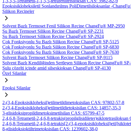
1,3,3,5-Tetrametil-1,1,5,5-tetrafeniltrisiloksan CAS: 3982-82-9
Epoksisikloheksiletil Sonlandırılmış PoliDimetilsiloksanlar -Chan
Silikon Reçineler
Solvent Bazlı Termoset Fenil Silikon Reçine ChangFu® MP-2950
Su Bazlı Termoset Silikon Reçine ChangFu® SP-2231
Su Bazlı Termoset Silikon Reçine ChangFu® SP-2924
Çok Fonksiyonlu Su Bazlı Silikon Reçine ChangFu® SP-5125
Çok Fonksiyonlu Su Bazlı Silikon Reçine ChangFu® SP-6830
Çok Fonksiyonlu Su Bazlı Silikon Reçine ChangFu® SP-7630
Solvent Bazlı Termoset Silikon Reçine ChangFu® SP-9115
Solvent Bazlı Kendiliğinden Sertleşen Silikon Reçine ChangFu® SP
Sulu çözelti içinde amid silseskioksan ChangFu® SP-4130
Özel Silanlar
Epoksi Silanlar
2-(3,4-Epoksisikloheksil)etilmetildimetoksisilan CAS: 97802-57-8
2-(3,4-Epoksisikloheksil)etilmetildietoksisilan CAS: 14857-35-3
3-glisidoksipropildimetoksimetilsilan CAS: 65799-47-5
2,4,6,8-Tetrametil-2,4,6,8-tetrakis(propilglisidileter)siklotetrasiloks
2,4,6,8-Tetrametil-2,4,6,8-tetrakis[2-(3,4-epoksisikloheksil)etil]sikl
8-glisidoksioktiltrimetoksisilan CAS: 1239602-38-0