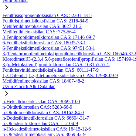
Fenil Silanlar
Feniltrisisopropeniloksisilan CAS: 52301-18-5
Feniltris(trimetilsiloksi)silan CAS: 2116-84-9
Metilfenildimetoksisilan CAS: 3027-21-2
Metilfenildietoksisilan CAS: 775-56-4
3-Fenilpropildimetilklorosilan CAS: 17146-09-7
6-Fenilheksiltriklorosilan CAS: 18035-33-1
6-Fenilheksildimetilklorosilan CAS: 97451-53-1
3-(Pentabromofenilmetoksi)propildimetilklorosilan CAS: 166546-37-
Klorodimetil[3-(2,3,4,5,6-pentaflorofenil)propil]silan CAS: 157499-1
3-(p-Metoksifenil)propiltriklorosilan CAS: 163155-57-5
Feniltris(vinildimetilsiloksi)silan CAS: 60111-47-9
1,3-Difenil-1,1,3,3-tetrametoksidisiloksan CAS: 17938-09-9
Metildifenilmetoksisilan CAS: 18407-48-2
Uzun Zincirli Alkil Silanlar
n-Heksiltrimetoksisilan CAS: 3069-19-0
n-Oktiltriklorosilan CAS: 5283-66-9
n-Oktildimetilklorosilan CAS: 18162-84-0
n-Dodesildimetilklorosilan CAS: 66604-31-7
n-Oktadesiltriklorosilan CAS: 112-04-9
n-Heksadesiltrimetoksisilan CAS: 16415-12-6
n-Oktadesiltrimetoksisilan CAS: 3069-42-9