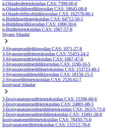
n-Oktadesiltrietoksisilan CAS: 7399-00-0
n-Oktadesildimetilklorosilan CAS: 18643-08-8
n-Oktadesildiizobütilklorosilan CAS: 162578-86-1
n-Bütildimetilmetoksisilan CAS: 64712-50-1
n-Bütildimetilklorosilan CAS: 1000-50-6
n-Butiltrimetoksisilan CAS: 1067-57-8
Siyano Silanlar
3-Siyanopropiltriklorosilan CAS: 1071-27-8
3-Siyanopropiltrimetoksisilan CAS: 55453-24-2
3-Siyanopropiltrietoksisilan CAS: 1067-47-6
3-Siyanopropilmetildiklorosilan CAS: 1190-16-5
3-Siyanopropilmetildimetoksisilan CAS: 153723-40-1
3-Siyanopropildimetilklorosilan CAS: 18156-15-5
2-Siyanoetiltrimetoksisilan CAS: 2526-62-7
İzosiyanat Silanlar
3-İzosiyanatopropiltrimetoksisilan CAS: 15396-00-6
3-İzosiyanatopropiltrietoksisilan CAS: 24801-88-5
3-İzosiyanatopropilmetildimetoksisilan CAS: 26115-72-0
3-İzosiyanatopropilmetildietoksisilan CAS: 33491-28-0
İzosiyanatometiltrimetoksisilan CAS: 78450-75-6
İzosiyanatometiltrietoksisilan CAS: 132112-76-6