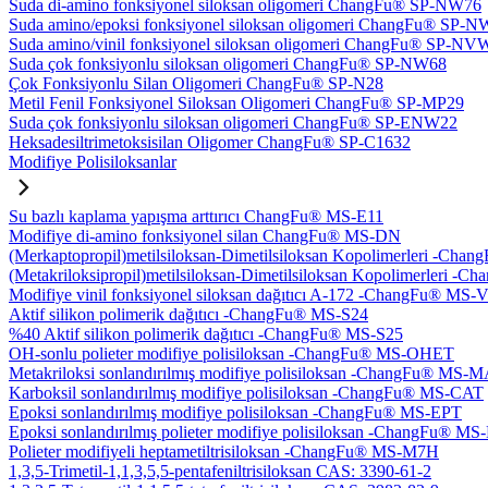
Suda di-amino fonksiyonel siloksan oligomeri ChangFu® SP-NW76
Suda amino/epoksi fonksiyonel siloksan oligomeri ChangFu® SP-
Suda amino/vinil fonksiyonel siloksan oligomeri ChangFu® SP-NV
Suda çok fonksiyonlu siloksan oligomeri ChangFu® SP-NW68
Çok Fonksiyonlu Silan Oligomeri ChangFu® SP-N28
Metil Fenil Fonksiyonel Siloksan Oligomeri ChangFu® SP-MP29
Suda çok fonksiyonlu siloksan oligomeri ChangFu® SP-ENW22
Heksadesiltrimetoksisilan Oligomer ChangFu® SP-C1632
Modifiye Polisiloksanlar
Su bazlı kaplama yapışma arttırıcı ChangFu® MS-E11
Modifiye di-amino fonksiyonel silan ChangFu® MS-DN
(Merkaptopropil)metilsiloksan-Dimetilsiloksan Kopolimerleri -Ch
(Metakriloksipropil)metilsiloksan-Dimetilsiloksan Kopolimerleri
Modifiye vinil fonksiyonel siloksan dağıtıcı A-172 -ChangFu® MS-
Aktif silikon polimerik dağıtıcı -ChangFu® MS-S24
%40 Aktif silikon polimerik dağıtıcı -ChangFu® MS-S25
OH-sonlu polieter modifiye polisiloksan -ChangFu® MS-OHET
Metakriloksi sonlandırılmış modifiye polisiloksan -ChangFu® MS-
Karboksil sonlandırılmış modifiye polisiloksan -ChangFu® MS-CAT
Epoksi sonlandırılmış modifiye polisiloksan -ChangFu® MS-EPT
Epoksi sonlandırılmış polieter modifiye polisiloksan -ChangFu® M
Polieter modifiyeli heptametiltrisiloksan -ChangFu® MS-M7H
1,3,5-Trimetil-1,1,3,5,5-pentafeniltrisiloksan CAS: 3390-61-2