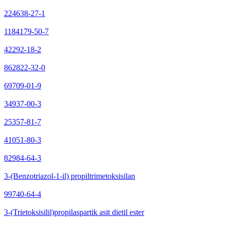
224638-27-1
1184179-50-7
42292-18-2
862822-32-0
69709-01-9
34937-00-3
25357-81-7
41051-80-3
82984-64-3
3-(Benzotriazol-1-il) propiltrimetoksisilan
99740-64-4
3-(Trietoksisilil)propilaspartik asit dietil ester