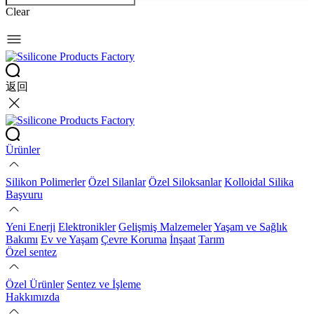
Clear
返回
Ürünler
Silikon Polimerler
Özel Silanlar
Özel Siloksanlar
Kolloidal Silika
Başvuru
Yeni Enerji
Elektronikler
Gelişmiş Malzemeler
Yaşam ve Sağlık
Bakımı
Ev ve Yaşam
Çevre Koruma
İnşaat
Tarım
Özel sentez
Özel Ürünler
Sentez ve İşleme
Hakkımızda