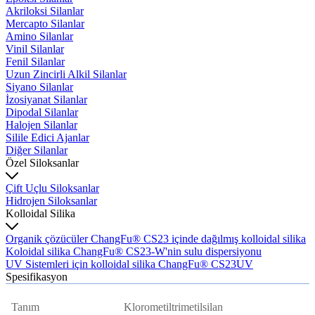
Akriloksi Silanlar
Mercapto Silanlar
Amino Silanlar
Vinil Silanlar
Fenil Silanlar
Uzun Zincirli Alkil Silanlar
Siyano Silanlar
İzosiyanat Silanlar
Dipodal Silanlar
Halojen Silanlar
Silile Edici Ajanlar
Diğer Silanlar
Özel Siloksanlar
Çift Uçlu Siloksanlar
Hidrojen Siloksanlar
Kolloidal Silika
Organik çözücüler ChangFu® CS23 içinde dağılmış kolloidal silika
Koloidal silika ChangFu® CS23-W'nin sulu dispersiyonu
UV Sistemleri için kolloidal silika ChangFu® CS23UV
Spesifikasyon
Tanım
Klorometiltrimetilsilan