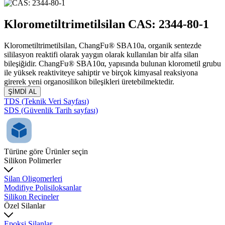
Klorometiltrimetilsilan CAS: 2344-80-1
Klorometiltrimetilsilan, ChangFu® SBA10a, organik sentezde
sililasyon reaktifi olarak yaygın olarak kullanılan bir alfa silan
bileşiğidir. ChangFu® SBA10α, yapısında bulunan klorometil grubu
ile yüksek reaktiviteye sahiptir ve birçok kimyasal reaksiyona
girerek yeni organosilikon bileşikleri üretebilmektedir.
ŞİMDİ AL
TDS (Teknik Veri Sayfası)
SDS (Güvenlik Tarih sayfası)
Türüne göre Ürünler seçin
Silikon Polimerler
Silan Oligomerleri
Modifiye Polisiloksanlar
Silikon Reçineler
Özel Silanlar
Epoksi Silanlar