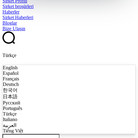
Şirket Profili
Şirket broşürleri
Haberler
Şirket Haberleri
Bloglar
Bize Ulaşın
Türkçe
English
Español
Français
Deutsch
한국어
日本語
Русский
Português
Türkçe
Italiano
العربية
Tiếng Việt