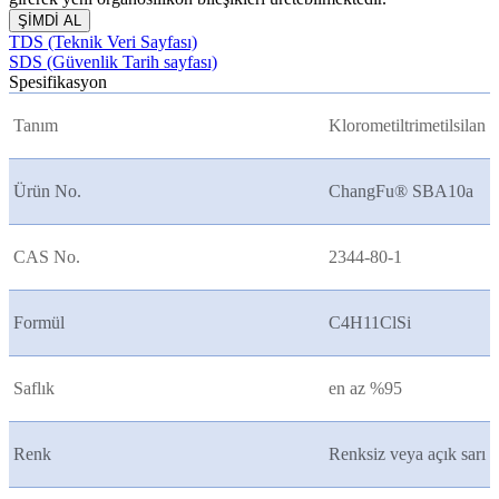
ŞİMDİ AL
TDS (Teknik Veri Sayfası)
SDS (Güvenlik Tarih sayfası)
Spesifikasyon
Tanım
Klorometiltrimetilsilan
Ürün No.
ChangFu® SBA10
a
CAS No.
2344-80-1
Formül
C4H11ClSi
Saflık
en az %95
Renk
Renksiz veya açık sarı