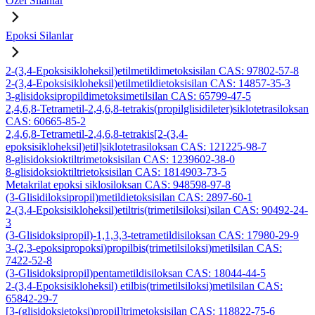
Özel Silanlar
Epoksi Silanlar
2-(3,4-Epoksisikloheksil)etilmetildimetoksisilan CAS: 97802-57-8
2-(3,4-Epoksisikloheksil)etilmetildietoksisilan CAS: 14857-35-3
3-glisidoksipropildimetoksimetilsilan CAS: 65799-47-5
2,4,6,8-Tetrametil-2,4,6,8-tetrakis(propilglisidileter)siklotetrasiloksan
CAS: 60665-85-2
2,4,6,8-Tetrametil-2,4,6,8-tetrakis[2-(3,4-
epoksisikloheksil)etil]siklotetrasiloksan CAS: 121225-98-7
8-glisidoksioktiltrimetoksisilan CAS: 1239602-38-0
8-glisidoksioktiltrietoksisilan CAS: 1814903-73-5
Metakrilat epoksi siklosiloksan CAS: 948598-97-8
(3-Glisidiloksipropil)metildietoksisilan CAS: 2897-60-1
2-(3,4-Epoksisikloheksil)etiltris(trimetilsiloksi)silan CAS: 90492-24-
3
(3-Glisidoksipropil)-1,1,3,3-tetrametildisiloksan CAS: 17980-29-9
3-(2,3-epoksipropoksi)propilbis(trimetilsiloksi)metilsilan CAS:
7422-52-8
(3-Glisidoksipropil)pentametildisiloksan CAS: 18044-44-5
2-(3,4-Epoksisikloheksil) etilbis(trimetilsiloksi)metilsilan CAS:
65842-29-7
[3-(glisidoksietoksi)propil]trimetoksisilan CAS: 118822-75-6