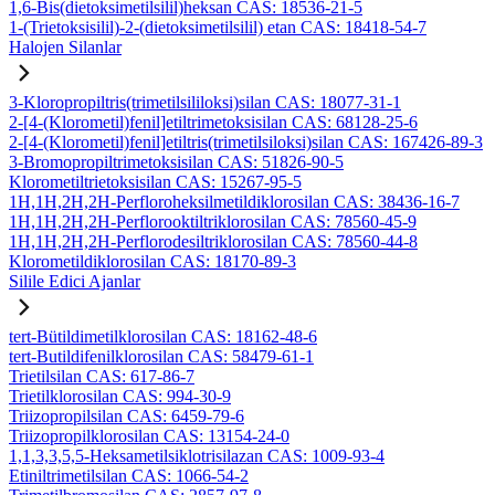
1,6-Bis(dietoksimetilsilil)heksan CAS: 18536-21-5
1-(Trietoksisilil)-2-(dietoksimetilsilil) etan CAS: 18418-54-7
Halojen Silanlar
3-Kloropropiltris(trimetilsililoksi)silan CAS: 18077-31-1
2-[4-(Klorometil)fenil]etiltrimetoksisilan CAS: 68128-25-6
2-[4-(Klorometil)fenil]etiltris(trimetilsiloksi)silan CAS: 167426-89-3
3-Bromopropiltrimetoksisilan CAS: 51826-90-5
Klorometiltrietoksisilan CAS: 15267-95-5
1H,1H,2H,2H-Perfloroheksilmetildiklorosilan CAS: 38436-16-7
1H,1H,2H,2H-Perflorooktiltriklorosilan CAS: 78560-45-9
1H,1H,2H,2H-Perflorodesiltriklorosilan CAS: 78560-44-8
Klorometildiklorosilan CAS: 18170-89-3
Silile Edici Ajanlar
tert-Bütildimetilklorosilan CAS: 18162-48-6
tert-Butildifenilklorosilan CAS: 58479-61-1
Trietilsilan CAS: 617-86-7
Trietilklorosilan CAS: 994-30-9
Triizopropilsilan CAS: 6459-79-6
Triizopropilklorosilan CAS: 13154-24-0
1,1,3,3,5,5-Heksametilsiklotrisilazan CAS: 1009-93-4
Etiniltrimetilsilan CAS: 1066-54-2