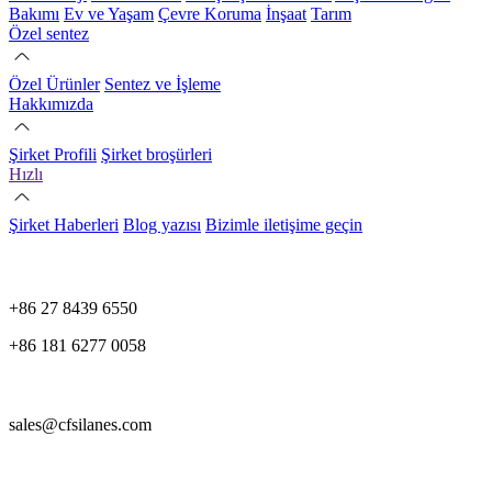
Bakımı
Ev ve Yaşam
Çevre Koruma
İnşaat
Tarım
Özel sentez
Özel Ürünler
Sentez ve İşleme
Hakkımızda
Şirket Profili
Şirket broşürleri
Hızlı
Şirket Haberleri
Blog yazısı
Bizimle iletişime geçin
+86 27 8439 6550
+86 181 6277 0058
sales@cfsilanes.com