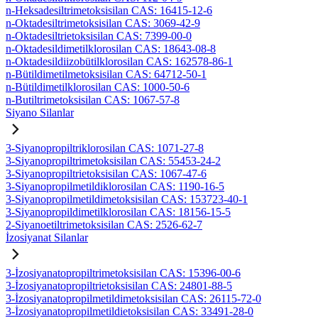
n-Heksadesiltrimetoksisilan CAS: 16415-12-6
n-Oktadesiltrimetoksisilan CAS: 3069-42-9
n-Oktadesiltrietoksisilan CAS: 7399-00-0
n-Oktadesildimetilklorosilan CAS: 18643-08-8
n-Oktadesildiizobütilklorosilan CAS: 162578-86-1
n-Bütildimetilmetoksisilan CAS: 64712-50-1
n-Bütildimetilklorosilan CAS: 1000-50-6
n-Butiltrimetoksisilan CAS: 1067-57-8
Siyano Silanlar
3-Siyanopropiltriklorosilan CAS: 1071-27-8
3-Siyanopropiltrimetoksisilan CAS: 55453-24-2
3-Siyanopropiltrietoksisilan CAS: 1067-47-6
3-Siyanopropilmetildiklorosilan CAS: 1190-16-5
3-Siyanopropilmetildimetoksisilan CAS: 153723-40-1
3-Siyanopropildimetilklorosilan CAS: 18156-15-5
2-Siyanoetiltrimetoksisilan CAS: 2526-62-7
İzosiyanat Silanlar
3-İzosiyanatopropiltrimetoksisilan CAS: 15396-00-6
3-İzosiyanatopropiltrietoksisilan CAS: 24801-88-5
3-İzosiyanatopropilmetildimetoksisilan CAS: 26115-72-0
3-İzosiyanatopropilmetildietoksisilan CAS: 33491-28-0