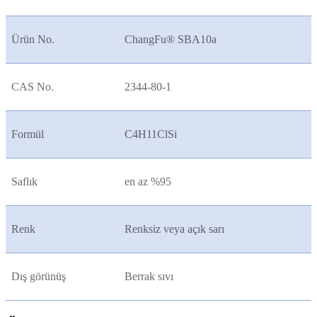
Ürün No.
ChangFu® SBA10
a
CAS No.
2344-80-1
Formül
C4H11ClSi
Saflık
en az %95
Renk
Renksiz veya açık sarı
Dış görünüş
Berrak sıvı