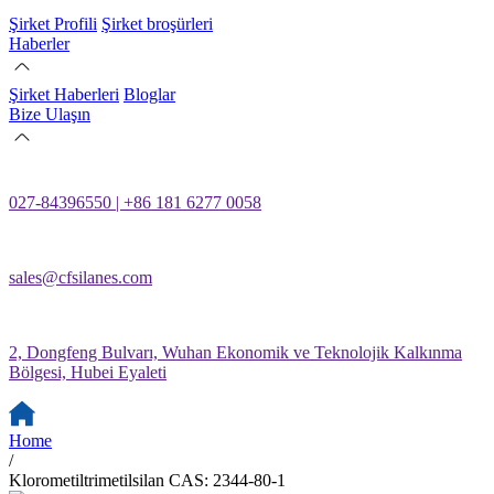
Şirket Profili
Şirket broşürleri
Haberler
Şirket Haberleri
Bloglar
Bize Ulaşın
027-84396550 | +86 181 6277 0058
sales@cfsilanes.com
2, Dongfeng Bulvarı, Wuhan Ekonomik ve Teknolojik Kalkınma
Bölgesi, Hubei Eyaleti
Home
/
Klorometiltrimetilsilan CAS: 2344-80-1