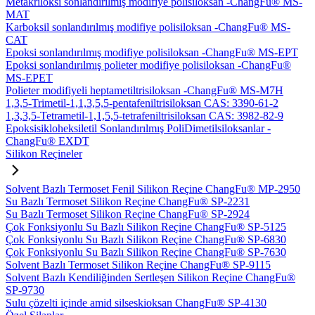
Metakriloksi sonlandırılmış modifiye polisiloksan -ChangFu® MS-
MAT
Karboksil sonlandırılmış modifiye polisiloksan -ChangFu® MS-
CAT
Epoksi sonlandırılmış modifiye polisiloksan -ChangFu® MS-EPT
Epoksi sonlandırılmış polieter modifiye polisiloksan -ChangFu®
MS-EPET
Polieter modifiyeli heptametiltrisiloksan -ChangFu® MS-M7H
1,3,5-Trimetil-1,1,3,5,5-pentafeniltrisiloksan CAS: 3390-61-2
1,3,3,5-Tetrametil-1,1,5,5-tetrafeniltrisiloksan CAS: 3982-82-9
Epoksisikloheksiletil Sonlandırılmış PoliDimetilsiloksanlar -
ChangFu® EXDT
Silikon Reçineler
Solvent Bazlı Termoset Fenil Silikon Reçine ChangFu® MP-2950
Su Bazlı Termoset Silikon Reçine ChangFu® SP-2231
Su Bazlı Termoset Silikon Reçine ChangFu® SP-2924
Çok Fonksiyonlu Su Bazlı Silikon Reçine ChangFu® SP-5125
Çok Fonksiyonlu Su Bazlı Silikon Reçine ChangFu® SP-6830
Çok Fonksiyonlu Su Bazlı Silikon Reçine ChangFu® SP-7630
Solvent Bazlı Termoset Silikon Reçine ChangFu® SP-9115
Solvent Bazlı Kendiliğinden Sertleşen Silikon Reçine ChangFu®
SP-9730
Sulu çözelti içinde amid silseskioksan ChangFu® SP-4130