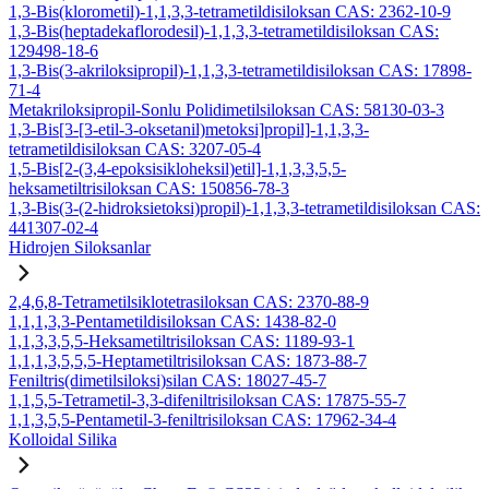
1,3-Bis(klorometil)-1,1,3,3-tetrametildisiloksan CAS: 2362-10-9
1,3-Bis(heptadekaflorodesil)-1,1,3,3-tetrametildisiloksan CAS:
129498-18-6
1,3-Bis(3-akriloksipropil)-1,1,3,3-tetrametildisiloksan CAS: 17898-
71-4
Metakriloksipropil-Sonlu Polidimetilsiloksan CAS: 58130-03-3
1,3-Bis[3-[3-etil-3-oksetanil)metoksi]propil]-1,1,3,3-
tetrametildisiloksan CAS: 3207-05-4
1,5-Bis[2-(3,4-epoksisikloheksil)etil]-1,1,3,3,5,5-
heksametiltrisiloksan CAS: 150856-78-3
1,3-Bis(3-(2-hidroksietoksi)propil)-1,1,3,3-tetrametildisiloksan CAS:
441307-02-4
Hidrojen Siloksanlar
2,4,6,8-Tetrametilsiklotetrasiloksan CAS: 2370-88-9
1,1,1,3,3-Pentametildisiloksan CAS: 1438-82-0
1,1,3,3,5,5-Heksametiltrisiloksan CAS: 1189-93-1
1,1,1,3,5,5,5-Heptametiltrisiloksan CAS: 1873-88-7
Feniltris(dimetilsiloksi)silan CAS: 18027-45-7
1,1,5,5-Tetrametil-3,3-difeniltrisiloksan CAS: 17875-55-7
1,1,3,5,5-Pentametil-3-feniltrisiloksan CAS: 17962-34-4
Kolloidal Silika