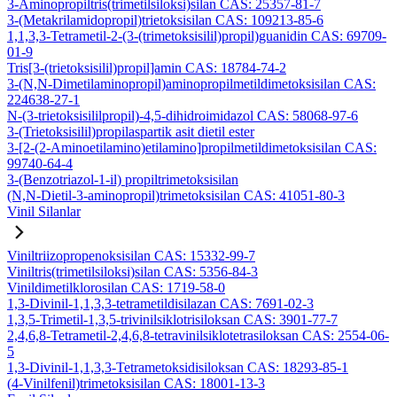
3-Aminopropiltris(trimetilsiloksi)silan CAS: 25357-81-7
3-(Metakrilamidopropil)trietoksisilan CAS: 109213-85-6
1,1,3,3-Tetrametil-2-(3-(trimetoksisilil)propil)guanidin CAS: 69709-
01-9
Tris[3-(trietoksisilil)propil]amin CAS: 18784-74-2
3-(N,N-Dimetilaminopropil)aminopropilmetildimetoksisilan CAS:
224638-27-1
N-(3-trietoksisililpropil)-4,5-dihidroimidazol CAS: 58068-97-6
3-(Trietoksisilil)propilaspartik asit dietil ester
3-[2-(2-Aminoetilamino)etilamino]propilmetildimetoksisilan CAS:
99740-64-4
3-(Benzotriazol-1-il) propiltrimetoksisilan
(N,N-Dietil-3-aminopropil)trimetoksisilan CAS: 41051-80-3
Vinil Silanlar
Viniltriizopropenoksisilan CAS: 15332-99-7
Viniltris(trimetilsiloksi)silan CAS: 5356-84-3
Vinildimetilklorosilan CAS: 1719-58-0
1,3-Divinil-1,1,3,3-tetrametildisilazan CAS: 7691-02-3
1,3,5-Trimetil-1,3,5-trivinilsiklotrisiloksan CAS: 3901-77-7
2,4,6,8-Tetrametil-2,4,6,8-tetravinilsiklotetrasiloksan CAS: 2554-06-
5
1,3-Divinil-1,1,3,3-Tetrametoksidisiloksan CAS: 18293-85-1
(4-Vinilfenil)trimetoksisilan CAS: 18001-13-3