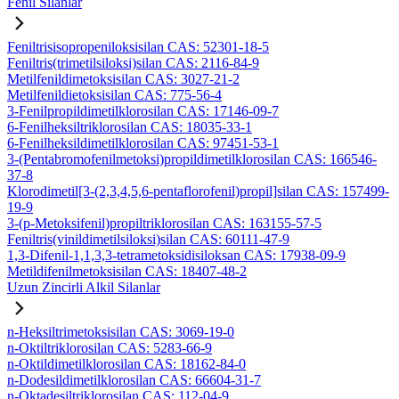
Fenil Silanlar
Feniltrisisopropeniloksisilan CAS: 52301-18-5
Feniltris(trimetilsiloksi)silan CAS: 2116-84-9
Metilfenildimetoksisilan CAS: 3027-21-2
Metilfenildietoksisilan CAS: 775-56-4
3-Fenilpropildimetilklorosilan CAS: 17146-09-7
6-Fenilheksiltriklorosilan CAS: 18035-33-1
6-Fenilheksildimetilklorosilan CAS: 97451-53-1
3-(Pentabromofenilmetoksi)propildimetilklorosilan CAS: 166546-
37-8
Klorodimetil[3-(2,3,4,5,6-pentaflorofenil)propil]silan CAS: 157499-
19-9
3-(p-Metoksifenil)propiltriklorosilan CAS: 163155-57-5
Feniltris(vinildimetilsiloksi)silan CAS: 60111-47-9
1,3-Difenil-1,1,3,3-tetrametoksidisiloksan CAS: 17938-09-9
Metildifenilmetoksisilan CAS: 18407-48-2
Uzun Zincirli Alkil Silanlar
n-Heksiltrimetoksisilan CAS: 3069-19-0
n-Oktiltriklorosilan CAS: 5283-66-9
n-Oktildimetilklorosilan CAS: 18162-84-0
n-Dodesildimetilklorosilan CAS: 66604-31-7
n-Oktadesiltriklorosilan CAS: 112-04-9