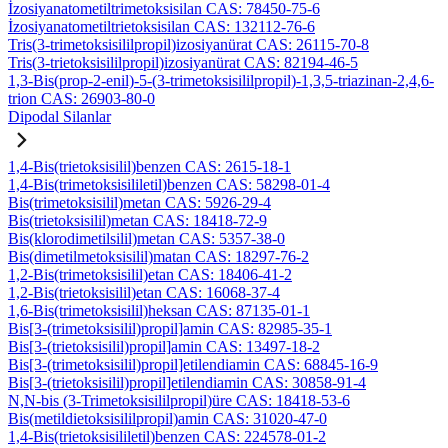
İzosiyanatometiltrimetoksisilan CAS: 78450-75-6
İzosiyanatometiltrietoksisilan CAS: 132112-76-6
Tris(3-trimetoksisililpropil)izosiyanürat CAS: 26115-70-8
Tris(3-trietoksisililpropil)izosiyanürat CAS: 82194-46-5
1,3-Bis(prop-2-enil)-5-(3-trimetoksisililpropil)-1,3,5-triazinan-2,4,6-
trion CAS: 26903-80-0
Dipodal Silanlar
1,4-Bis(trietoksisilil)benzen CAS: 2615-18-1
1,4-Bis(trimetoksisililetil)benzen CAS: 58298-01-4
Bis(trimetoksisilil)metan CAS: 5926-29-4
Bis(trietoksisilil)metan CAS: 18418-72-9
Bis(klorodimetilsilil)metan CAS: 5357-38-0
Bis(dimetilmetoksisilil)matan CAS: 18297-76-2
1,2-Bis(trimetoksisilil)etan CAS: 18406-41-2
1,2-Bis(trietoksisilil)etan CAS: 16068-37-4
1,6-Bis(trimetoksisilil)heksan CAS: 87135-01-1
Bis[3-(trimetoksisilil)propil]amin CAS: 82985-35-1
Bis[3-(trietoksisilil)propil]amin CAS: 13497-18-2
Bis[3-(trimetoksisilil)propil]etilendiamin CAS: 68845-16-9
Bis[3-(trietoksisilil)propil]etilendiamin CAS: 30858-91-4
N,N-bis (3-Trimetoksisililpropil)üre CAS: 18418-53-6
Bis(metildietoksisililpropil)amin CAS: 31020-47-0
1,4-Bis(trietoksisililetil)benzen CAS: 224578-01-2