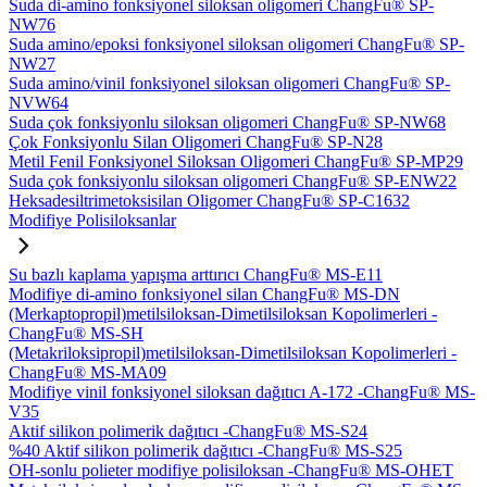
Suda di-amino fonksiyonel siloksan oligomeri ChangFu® SP-
NW76
Suda amino/epoksi fonksiyonel siloksan oligomeri ChangFu® SP-
NW27
Suda amino/vinil fonksiyonel siloksan oligomeri ChangFu® SP-
NVW64
Suda çok fonksiyonlu siloksan oligomeri ChangFu® SP-NW68
Çok Fonksiyonlu Silan Oligomeri ChangFu® SP-N28
Metil Fenil Fonksiyonel Siloksan Oligomeri ChangFu® SP-MP29
Suda çok fonksiyonlu siloksan oligomeri ChangFu® SP-ENW22
Heksadesiltrimetoksisilan Oligomer ChangFu® SP-C1632
Modifiye Polisiloksanlar
Su bazlı kaplama yapışma arttırıcı ChangFu® MS-E11
Modifiye di-amino fonksiyonel silan ChangFu® MS-DN
(Merkaptopropil)metilsiloksan-Dimetilsiloksan Kopolimerleri -
ChangFu® MS-SH
(Metakriloksipropil)metilsiloksan-Dimetilsiloksan Kopolimerleri -
ChangFu® MS-MA09
Modifiye vinil fonksiyonel siloksan dağıtıcı A-172 -ChangFu® MS-
V35
Aktif silikon polimerik dağıtıcı -ChangFu® MS-S24
%40 Aktif silikon polimerik dağıtıcı -ChangFu® MS-S25
OH-sonlu polieter modifiye polisiloksan -ChangFu® MS-OHET