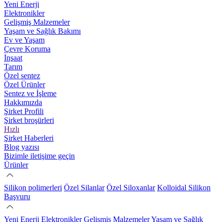
Yeni Enerji
Elektronikler
Gelişmiş Malzemeler
Yaşam ve Sağlık Bakımı
Ev ve Yaşam
Çevre Koruma
İnşaat
Tarım
Özel sentez
Özel Ürünler
Sentez ve İşleme
Hakkımızda
Şirket Profili
Şirket broşürleri
Hızlı
Şirket Haberleri
Blog yazısı
Bizimle iletişime geçin
Ürünler
Silikon polimerleri
Özel Silanlar
Özel Siloxanlar
Kolloidal Silikon
Başvuru
Yeni Enerji
Elektronikler
Gelişmiş Malzemeler
Yaşam ve Sağlık