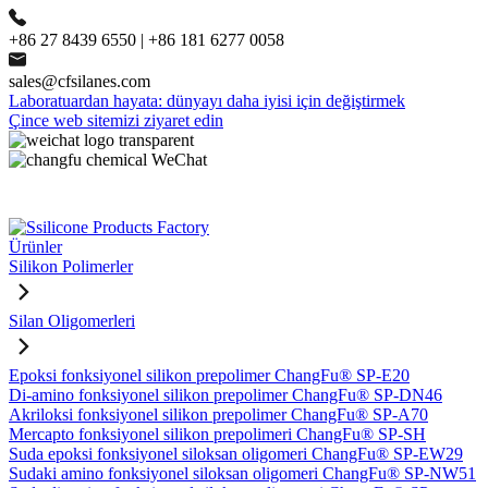
+86 27 8439 6550 | +86 181 6277 0058
sales@cfsilanes.com
Laboratuardan hayata: dünyayı daha iyisi için değiştirmek
Çince web sitemizi ziyaret edin
Ürünler
Silikon Polimerler
Silan Oligomerleri
Epoksi fonksiyonel silikon prepolimer ChangFu® SP-E20
Di-amino fonksiyonel silikon prepolimer ChangFu® SP-DN46
Akriloksi fonksiyonel silikon prepolimer ChangFu® SP-A70
Mercapto fonksiyonel silikon prepolimeri ChangFu® SP-SH
Suda epoksi fonksiyonel siloksan oligomeri ChangFu® SP-EW29
Sudaki amino fonksiyonel siloksan oligomeri ChangFu® SP-NW51