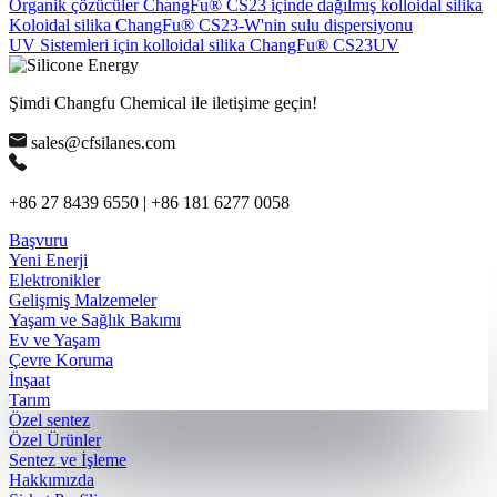
Organik çözücüler ChangFu® CS23 içinde dağılmış kolloidal silika
Koloidal silika ChangFu® CS23-W'nin sulu dispersiyonu
UV Sistemleri için kolloidal silika ChangFu® CS23UV
Şimdi Changfu Chemical ile iletişime geçin!
sales@cfsilanes.com
+86 27 8439 6550 | +86 181 6277 0058
Başvuru
Yeni Enerji
Elektronikler
Gelişmiş Malzemeler
Yaşam ve Sağlık Bakımı
Ev ve Yaşam
Çevre Koruma
İnşaat
Tarım
Özel sentez
Özel Ürünler
Sentez ve İşleme
Hakkımızda