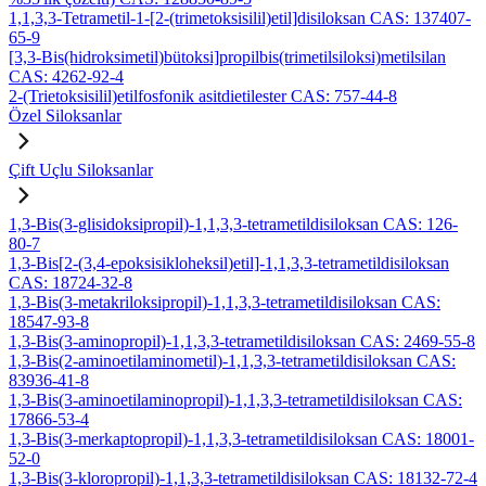
1,1,3,3-Tetrametil-1-[2-(trimetoksisilil)etil]disiloksan CAS: 137407-
65-9
[3,3-Bis(hidroksimetil)bütoksi]propilbis(trimetilsiloksi)metilsilan
CAS: 4262-92-4
2-(Trietoksisilil)etilfosfonik asitdietilester CAS: 757-44-8
Özel Siloksanlar
Çift Uçlu Siloksanlar
1,3-Bis(3-glisidoksipropil)-1,1,3,3-tetrametildisiloksan CAS: 126-
80-7
1,3-Bis[2-(3,4-epoksisikloheksil)etil]-1,1,3,3-tetrametildisiloksan
CAS: 18724-32-8
1,3-Bis(3-metakriloksipropil)-1,1,3,3-tetrametildisiloksan CAS:
18547-93-8
1,3-Bis(3-aminopropil)-1,1,3,3-tetrametildisiloksan CAS: 2469-55-8
1,3-Bis(2-aminoetilaminometil)-1,1,3,3-tetrametildisiloksan CAS:
83936-41-8
1,3-Bis(3-aminoetilaminopropil)-1,1,3,3-tetrametildisiloksan CAS:
17866-53-4
1,3-Bis(3-merkaptopropil)-1,1,3,3-tetrametildisiloksan CAS: 18001-
52-0
1,3-Bis(3-kloropropil)-1,1,3,3-tetrametildisiloksan CAS: 18132-72-4