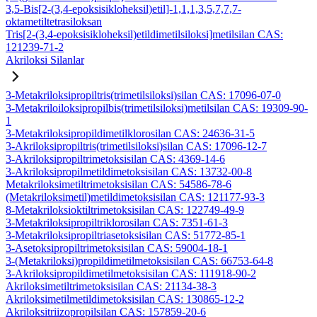
3,5-Bis[2-(3,4-epoksisikloheksil)etil]-1,1,1,3,5,7,7,7-
oktametiltetrasiloksan
Tris[2-(3,4-epoksisikloheksil)etildimetilsiloksi]metilsilan CAS:
121239-71-2
Akriloksi Silanlar
3-Metakriloksipropiltris(trimetilsiloksi)silan CAS: 17096-07-0
3-Metakriloiloksipropilbis(trimetilsiloksi)metilsilan CAS: 19309-90-
1
3-Metakriloksipropildimetilklorosilan CAS: 24636-31-5
3-Akriloksipropiltris(trimetilsiloksi)silan CAS: 17096-12-7
3-Akriloksipropiltrimetoksisilan CAS: 4369-14-6
3-Akriloksipropilmetildimetoksisilan CAS: 13732-00-8
Metakriloksimetiltrimetoksisilan CAS: 54586-78-6
(Metakriloksimetil)metildimetoksisilan CAS: 121177-93-3
8-Metakriloksioktiltrimetoksisilan CAS: 122749-49-9
3-Metakriloksipropiltriklorosilan CAS: 7351-61-3
3-Metakriloksipropiltriasetoksisilan CAS: 51772-85-1
3-Asetoksipropiltrimetoksisilan CAS: 59004-18-1
3-(Metakriloksi)propildimetilmetoksisilan CAS: 66753-64-8
3-Akriloksipropildimetilmetoksisilan CAS: 111918-90-2
Akriloksimetiltrimetoksisilan CAS: 21134-38-3
Akriloksimetilmetildimetoksisilan CAS: 130865-12-2
Akriloksitriizopropilsilan CAS: 157859-20-6