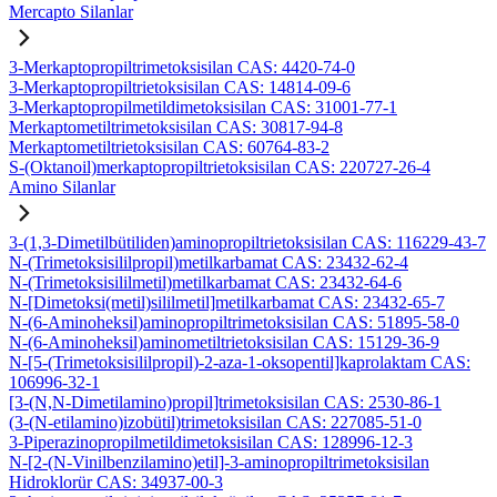
Mercapto Silanlar
3-Merkaptopropiltrimetoksisilan CAS: 4420-74-0
3-Merkaptopropiltrietoksisilan CAS: 14814-09-6
3-Merkaptopropilmetildimetoksisilan CAS: 31001-77-1
Merkaptometiltrimetoksisilan CAS: 30817-94-8
Merkaptometiltrietoksisilan CAS: 60764-83-2
S-(Oktanoil)merkaptopropiltrietoksisilan CAS: 220727-26-4
Amino Silanlar
3-(1,3-Dimetilbütiliden)aminopropiltrietoksisilan CAS: 116229-43-7
N-(Trimetoksisililpropil)metilkarbamat CAS: 23432-62-4
N-(Trimetoksisililmetil)metilkarbamat CAS: 23432-64-6
N-[Dimetoksi(metil)sililmetil]metilkarbamat CAS: 23432-65-7
N-(6-Aminoheksil)aminopropiltrimetoksisilan CAS: 51895-58-0
N-(6-Aminoheksil)aminometiltrietoksisilan CAS: 15129-36-9
N-[5-(Trimetoksisililpropil)-2-aza-1-oksopentil]kaprolaktam CAS:
106996-32-1
[3-(N,N-Dimetilamino)propil]trimetoksisilan CAS: 2530-86-1
(3-(N-etilamino)izobütil)trimetoksisilan CAS: 227085-51-0
3-Piperazinopropilmetildimetoksisilan CAS: 128996-12-3
N-[2-(N-Vinilbenzilamino)etil]-3-aminopropiltrimetoksisilan
Hidroklorür CAS: 34937-00-3