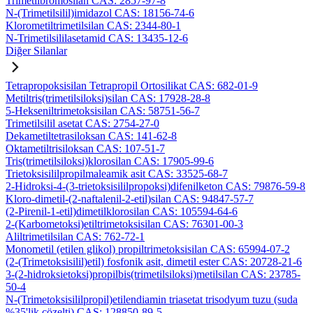
Trimetilbromosilan CAS: 2857-97-8
N-(Trimetilsilil)imidazol CAS: 18156-74-6
Klorometiltrimetilsilan CAS: 2344-80-1
N-Trimetilsililasetamid CAS: 13435-12-6
Diğer Silanlar
Tetrapropoksisilan Tetrapropil Ortosilikat CAS: 682-01-9
Metiltris(trimetilsiloksi)silan CAS: 17928-28-8
5-Hekseniltrimetoksisilan CAS: 58751-56-7
Trimetilsilil asetat CAS: 2754-27-0
Dekametiltetrasiloksan CAS: 141-62-8
Oktametiltrisiloksan CAS: 107-51-7
Tris(trimetilsiloksi)klorosilan CAS: 17905-99-6
Trietoksisililpropilmaleamik asit CAS: 33525-68-7
2-Hidroksi-4-(3-trietoksisililpropoksi)difenilketon CAS: 79876-59-8
Kloro-dimetil-(2-naftalenil-2-etil)silan CAS: 94847-57-7
(2-Pirenil-1-etil)dimetilklorosilan CAS: 105594-64-6
2-(Karbometoksi)etiltrimetoksisilan CAS: 76301-00-3
Aliltrimetilsilan CAS: 762-72-1
Monometil (etilen glikol) propiltrimetoksisilan CAS: 65994-07-2
(2-(Trimetoksisilil)etil) fosfonik asit, dimetil ester CAS: 20728-21-6
3-(2-hidroksietoksi)propilbis(trimetilsiloksi)metilsilan CAS: 23785-
50-4
N-(Trimetoksisililpropil)etilendiamin triasetat trisodyum tuzu (suda
%35'lik çözelti) CAS: 128850-89-5