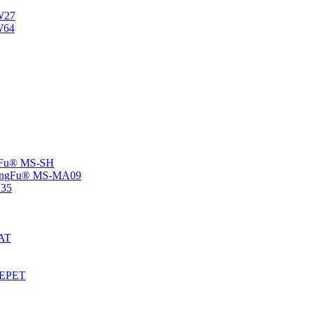
NW27
W64
angFu® MS-SH
 -ChangFu® MS-MA09
V35
MAT
S-EPET