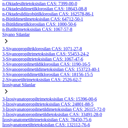
n-Oktadesiltrietoksisilan CAS: 7399-00-0
n-Oktadesildimetilklorosilan CAS: 18643-08-8
n-Oktadesildiizobütilklorosilan CAS: 162578-86-1
n-Bütildimetilmetoksisilan CAS: 64712-50-1
n-Bütildimetilklorosilan CAS: 1000-50-6
n-Butiltrimetoksisilan CAS: 1067-57-8
Siyano Silanlar
3-Siyanopropiltriklorosilan CAS: 1071-27-8
3-Siyanopropiltrimetoksisilan CAS: 55453-24-2
3-Siyanopropiltrietoksisilan CAS: 1067-47-6
3-Siyanopropilmetildiklorosilan CAS: 1190-16-5
3-Siyanopropilmetildimetoksisilan CAS: 153723-40-1
3-Siyanopropildimetilklorosilan CAS: 18156-15-5
2-Siyanoetiltrimetoksisilan CAS: 2526-62-7
İzosiyanat Silanlar
3-İzosiyanatopropiltrimetoksisilan CAS: 15396-00-6
3-İzosiyanatopropiltrietoksisilan CAS: 24801-88-5
3-İzosiyanatopropilmetildimetoksisilan CAS: 26115-72-0
3-İzosiyanatopropilmetildietoksisilan CAS: 33491-28-0
İzosiyanatometiltrimetoksisilan CAS: 78450-75-6
İzosiyanatometiltrietoksisilan CAS: 132112-76-6