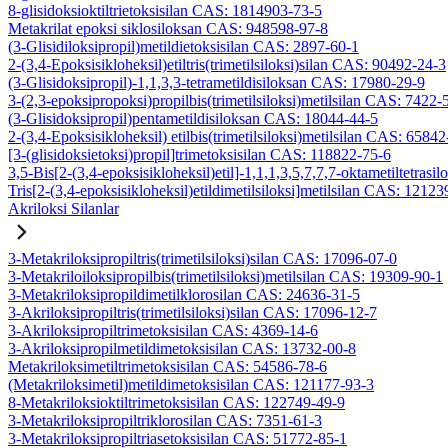
8-glisidoksioktiltrietoksisilan CAS: 1814903-73-5
Metakrilat epoksi siklosiloksan CAS: 948598-97-8
(3-Glisidiloksipropil)metildietoksisilan CAS: 2897-60-1
2-(3,4-Epoksisikloheksil)etiltris(trimetilsiloksi)silan CAS: 90492-24-3
(3-Glisidoksipropil)-1,1,3,3-tetrametildisiloksan CAS: 17980-29-9
3-(2,3-epoksipropoksi)propilbis(trimetilsiloksi)metilsilan CAS: 7422-
(3-Glisidoksipropil)pentametildisiloksan CAS: 18044-44-5
2-(3,4-Epoksisikloheksil) etilbis(trimetilsiloksi)metilsilan CAS: 6584
[3-(glisidoksietoksi)propil]trimetoksisilan CAS: 118822-75-6
3,5-Bis[2-(3,4-epoksisikloheksil)etil]-1,1,1,3,5,7,7,7-oktametiltetrasil
Tris[2-(3,4-epoksisikloheksil)etildimetilsiloksi]metilsilan CAS: 1212
Akriloksi Silanlar
3-Metakriloksipropiltris(trimetilsiloksi)silan CAS: 17096-07-0
3-Metakriloiloksipropilbis(trimetilsiloksi)metilsilan CAS: 19309-90-1
3-Metakriloksipropildimetilklorosilan CAS: 24636-31-5
3-Akriloksipropiltris(trimetilsiloksi)silan CAS: 17096-12-7
3-Akriloksipropiltrimetoksisilan CAS: 4369-14-6
3-Akriloksipropilmetildimetoksisilan CAS: 13732-00-8
Metakriloksimetiltrimetoksisilan CAS: 54586-78-6
(Metakriloksimetil)metildimetoksisilan CAS: 121177-93-3
8-Metakriloksioktiltrimetoksisilan CAS: 122749-49-9
3-Metakriloksipropiltriklorosilan CAS: 7351-61-3
3-Metakriloksipropiltriasetoksisilan CAS: 51772-85-1