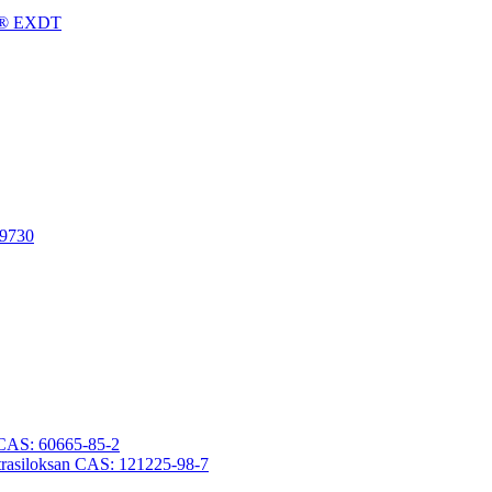
gFu® EXDT
-9730
an CAS: 60665-85-2
otetrasiloksan CAS: 121225-98-7