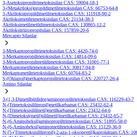
3-Asetoksipropiltrimetoksisilan CAS: 59004-18-1
3-(Metakriloksi)propildimetilmetoksisilan CAS: 66753-64-8
3-Akriloksipropildimetilmetoksisilan CAS: 111918-90-2
Akriloksimetiltrimetoksisilan CAS: 21134-38-3
Akriloksimetilmetildimetoksisilan CAS: 130865-12-2
Akriloksitriizopropilsilan CAS: 157859-20-6
Mercapto Silanlar
3-Merkaptopropiltrimetoksisilan CAS: 4420-74-0
3-Merkaptopropiltrietoksisilan CAS: 14814-09-6
3-Merkaptopropilmetildimetoksisilan CAS: 31001-77-1
Merkaptometiltrimetoksisilan CAS: 30817-94-8
Merkaptometiltrietoksisilan CAS: 60764-83-2
S-(Oktanoil)merkaptopropiltrietoksisilan CAS: 220727-26-4
Amino Silanlar
3-(1,3-Dimetilbütiliden)aminopropiltrietoksisilan CAS: 116229-43-7
N-(Trimetoksisililpropil)metilkarbamat CAS: 23432-62-4
N-(Trimetoksisililmetil)metilkarbamat CAS: 23432-64-6
N-[Dimetoksi(metil)sililmetil]metilkarbamat CAS: 23432-65-7
N-(6-Aminoheksil)aminopropiltrimetoksisilan CAS: 51895-58-0
N-(6-Aminoheksil)aminometiltrietoksisilan CAS: 15129-36-9
N-[5-(Trimetoksisililpropil)-2-aza-1-oksopentil]kaprolaktam CAS: 1