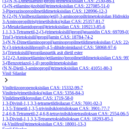
[3-(N,N-Dimetilamino)propil]trimetoksisilan CAS: 2530-86-1
(3-(N-etilamino)izobütil)trimetoksisilan CAS: 227085-51-0
3-Piperazinopropilmetildimetoksisilan CAS: 128996-12-3
N-[2-(N-Vinilbenzilamino)etil]-3-aminopropiltrimetoksisilan Hidrok
3-Aminopropiltris(trimetilsiloksi)silan CAS: 25357-81-7
3-(Metakrilamidopropil)trietoksisilan CAS: 109213-85-6
1,1,3,3-Tetrametil-2-(3-(trimetoksisilil)propil)guanidin CAS: 69709-0
Tris[3-(trietoksisilil)propil]amin CAS: 18784-74-2
3-(N,N-Dimetilaminopropil)aminopropilmetildimetoksisilan CAS: 2
N-(3-trietoksisililpropil)-4,5-dihidroimidazol CAS: 58068-97-6
3-(Trietoksisilil)propilaspartik asit dietil ester
3-[2-(2-Aminoetilamino)etilamino]propilmetildimetoksisilan CAS: 9
3-(Benzotriazol-1-il) propiltrimetoksisilan
(N,N-Dietil-3-aminopropil)trimetoksisilan CAS: 41051-80-3
Vinil Silanlar
Viniltriizopropenoksisilan CAS: 15332-99-7
Viniltris(trimetilsiloksi)silan CAS: 5356-84-3
Vinildimetilklorosilan CAS: 1719-58-0
1,3-Divinil-1,1,3,3-tetrametildisilazan CAS: 7691-02-3
1,3,5-Trimetil-1,3,5-trivinilsiklotrisiloksan CAS: 3901-77-7
2,4,6,8-Tetrametil-2,4,6,8-tetravinilsiklotetrasiloksan CAS: 2554-06-5
1,3-Divinil-1,1,3,3-Tetrametoksidisiloksan CAS: 18293-85-1
(4-Vinilfenil)trimetoksisilan CAS: 18001-13-3