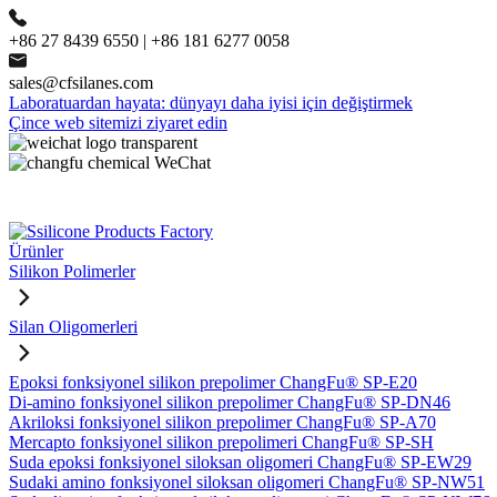
+86 27 8439 6550 | +86 181 6277 0058
sales@cfsilanes.com
Laboratuardan hayata: dünyayı daha iyisi için değiştirmek
Çince web sitemizi ziyaret edin
Ürünler
Silikon Polimerler
Silan Oligomerleri
Epoksi fonksiyonel silikon prepolimer ChangFu® SP-E20
Di-amino fonksiyonel silikon prepolimer ChangFu® SP-DN46
Akriloksi fonksiyonel silikon prepolimer ChangFu® SP-A70
Mercapto fonksiyonel silikon prepolimeri ChangFu® SP-SH
Suda epoksi fonksiyonel siloksan oligomeri ChangFu® SP-EW29
Sudaki amino fonksiyonel siloksan oligomeri ChangFu® SP-NW51