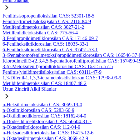
Fenil Silanlar
Feniltrisisopropeniloksisilan CAS: 52301-18-5
Feniltris(trimetilsiloksi)silan CAS: 2116-84-9
Metilfenildimetoksisilan CAS: 3027-21-2
Metilfenildietoksisilan CAS: 775-56-4
3-Fenilpropildimetilklorosilan CAS: 17146-09-7
6-Fenilheksiltriklorosilan CAS: 18035-33-1
6-Fenilheksildimetilklorosilan CAS: 97451-53-1
3-(Pentabromofenilmetoksi)propildimetilklorosilan CAS: 166546-37-
Klorodimetil[3-(2,3,4,5,6-pentaflorofenil)propil]silan CAS: 157499-1
3-(p-Metoksifenil)propiltriklorosilan CAS: 163155-57-5
Feniltris(vinildimetilsiloksi)silan CAS: 60111-47-9
1,3-Difenil-1,1,3,3-tetrametoksidisiloksan CAS: 17938-09-9
Metildifenilmetoksisilan CAS: 18407-48-2
Uzun Zincirli Alkil Silanlar
n-Heksiltrimetoksisilan CAS: 3069-19-0
n-Oktiltriklorosilan CAS: 5283-66-9
n-Oktildimetilklorosilan CAS: 18162-84-0
n-Dodesildimetilklorosilan CAS: 66604-31-7
n-Oktadesiltriklorosilan CAS: 112-04-9
n-Heksadesiltrimetoksisilan CAS: 16415-12-6
n-Oktadesiltrimetoksisilan CAS: 3069-42-9