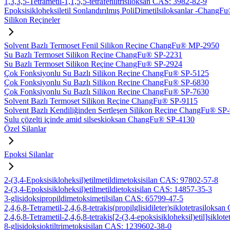
1,3,3,5-Tetrametil-1,1,5,5-tetrafeniltrisiloksan CAS: 3982-82-9
Epoksisikloheksiletil Sonlandırılmış PoliDimetilsiloksanlar -Chan
Silikon Reçineler
Solvent Bazlı Termoset Fenil Silikon Reçine ChangFu® MP-2950
Su Bazlı Termoset Silikon Reçine ChangFu® SP-2231
Su Bazlı Termoset Silikon Reçine ChangFu® SP-2924
Çok Fonksiyonlu Su Bazlı Silikon Reçine ChangFu® SP-5125
Çok Fonksiyonlu Su Bazlı Silikon Reçine ChangFu® SP-6830
Çok Fonksiyonlu Su Bazlı Silikon Reçine ChangFu® SP-7630
Solvent Bazlı Termoset Silikon Reçine ChangFu® SP-9115
Solvent Bazlı Kendiliğinden Sertleşen Silikon Reçine ChangFu® SP
Sulu çözelti içinde amid silseskioksan ChangFu® SP-4130
Özel Silanlar
Epoksi Silanlar
2-(3,4-Epoksisikloheksil)etilmetildimetoksisilan CAS: 97802-57-8
2-(3,4-Epoksisikloheksil)etilmetildietoksisilan CAS: 14857-35-3
3-glisidoksipropildimetoksimetilsilan CAS: 65799-47-5
2,4,6,8-Tetrametil-2,4,6,8-tetrakis(propilglisidileter)siklotetrasiloks
2,4,6,8-Tetrametil-2,4,6,8-tetrakis[2-(3,4-epoksisikloheksil)etil]sikl
8-glisidoksioktiltrimetoksisilan CAS: 1239602-38-0