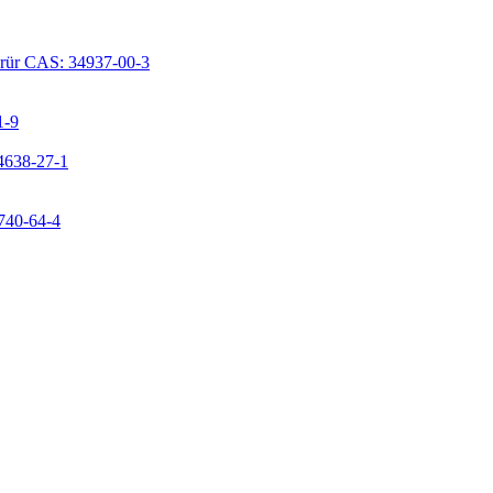
lorür CAS: 34937-00-3
1-9
24638-27-1
9740-64-4