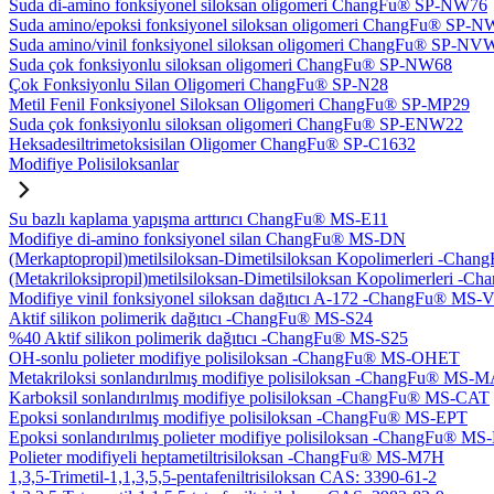
Suda di-amino fonksiyonel siloksan oligomeri ChangFu® SP-NW76
Suda amino/epoksi fonksiyonel siloksan oligomeri ChangFu® SP-
Suda amino/vinil fonksiyonel siloksan oligomeri ChangFu® SP-NV
Suda çok fonksiyonlu siloksan oligomeri ChangFu® SP-NW68
Çok Fonksiyonlu Silan Oligomeri ChangFu® SP-N28
Metil Fenil Fonksiyonel Siloksan Oligomeri ChangFu® SP-MP29
Suda çok fonksiyonlu siloksan oligomeri ChangFu® SP-ENW22
Heksadesiltrimetoksisilan Oligomer ChangFu® SP-C1632
Modifiye Polisiloksanlar
Su bazlı kaplama yapışma arttırıcı ChangFu® MS-E11
Modifiye di-amino fonksiyonel silan ChangFu® MS-DN
(Merkaptopropil)metilsiloksan-Dimetilsiloksan Kopolimerleri -Ch
(Metakriloksipropil)metilsiloksan-Dimetilsiloksan Kopolimerleri
Modifiye vinil fonksiyonel siloksan dağıtıcı A-172 -ChangFu® MS-
Aktif silikon polimerik dağıtıcı -ChangFu® MS-S24
%40 Aktif silikon polimerik dağıtıcı -ChangFu® MS-S25
OH-sonlu polieter modifiye polisiloksan -ChangFu® MS-OHET
Metakriloksi sonlandırılmış modifiye polisiloksan -ChangFu® MS-
Karboksil sonlandırılmış modifiye polisiloksan -ChangFu® MS-CAT
Epoksi sonlandırılmış modifiye polisiloksan -ChangFu® MS-EPT
Epoksi sonlandırılmış polieter modifiye polisiloksan -ChangFu® M
Polieter modifiyeli heptametiltrisiloksan -ChangFu® MS-M7H
1,3,5-Trimetil-1,1,3,5,5-pentafeniltrisiloksan CAS: 3390-61-2