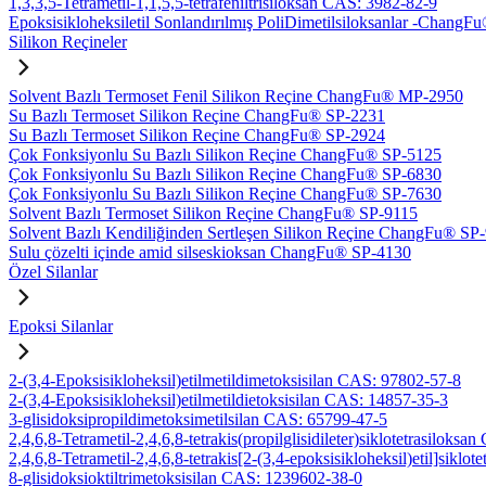
1,3,3,5-Tetrametil-1,1,5,5-tetrafeniltrisiloksan CAS: 3982-82-9
Epoksisikloheksiletil Sonlandırılmış PoliDimetilsiloksanlar -Chan
Silikon Reçineler
Solvent Bazlı Termoset Fenil Silikon Reçine ChangFu® MP-2950
Su Bazlı Termoset Silikon Reçine ChangFu® SP-2231
Su Bazlı Termoset Silikon Reçine ChangFu® SP-2924
Çok Fonksiyonlu Su Bazlı Silikon Reçine ChangFu® SP-5125
Çok Fonksiyonlu Su Bazlı Silikon Reçine ChangFu® SP-6830
Çok Fonksiyonlu Su Bazlı Silikon Reçine ChangFu® SP-7630
Solvent Bazlı Termoset Silikon Reçine ChangFu® SP-9115
Solvent Bazlı Kendiliğinden Sertleşen Silikon Reçine ChangFu® SP
Sulu çözelti içinde amid silseskioksan ChangFu® SP-4130
Özel Silanlar
Epoksi Silanlar
2-(3,4-Epoksisikloheksil)etilmetildimetoksisilan CAS: 97802-57-8
2-(3,4-Epoksisikloheksil)etilmetildietoksisilan CAS: 14857-35-3
3-glisidoksipropildimetoksimetilsilan CAS: 65799-47-5
2,4,6,8-Tetrametil-2,4,6,8-tetrakis(propilglisidileter)siklotetrasiloks
2,4,6,8-Tetrametil-2,4,6,8-tetrakis[2-(3,4-epoksisikloheksil)etil]sikl
8-glisidoksioktiltrimetoksisilan CAS: 1239602-38-0