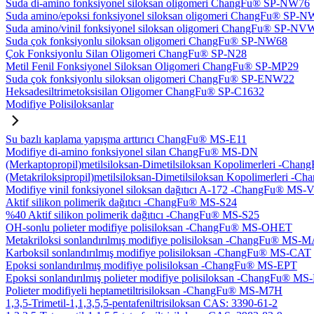
Suda di-amino fonksiyonel siloksan oligomeri ChangFu® SP-NW76
Suda amino/epoksi fonksiyonel siloksan oligomeri ChangFu® SP-
Suda amino/vinil fonksiyonel siloksan oligomeri ChangFu® SP-NV
Suda çok fonksiyonlu siloksan oligomeri ChangFu® SP-NW68
Çok Fonksiyonlu Silan Oligomeri ChangFu® SP-N28
Metil Fenil Fonksiyonel Siloksan Oligomeri ChangFu® SP-MP29
Suda çok fonksiyonlu siloksan oligomeri ChangFu® SP-ENW22
Heksadesiltrimetoksisilan Oligomer ChangFu® SP-C1632
Modifiye Polisiloksanlar
Su bazlı kaplama yapışma arttırıcı ChangFu® MS-E11
Modifiye di-amino fonksiyonel silan ChangFu® MS-DN
(Merkaptopropil)metilsiloksan-Dimetilsiloksan Kopolimerleri -Ch
(Metakriloksipropil)metilsiloksan-Dimetilsiloksan Kopolimerleri
Modifiye vinil fonksiyonel siloksan dağıtıcı A-172 -ChangFu® MS-
Aktif silikon polimerik dağıtıcı -ChangFu® MS-S24
%40 Aktif silikon polimerik dağıtıcı -ChangFu® MS-S25
OH-sonlu polieter modifiye polisiloksan -ChangFu® MS-OHET
Metakriloksi sonlandırılmış modifiye polisiloksan -ChangFu® MS-
Karboksil sonlandırılmış modifiye polisiloksan -ChangFu® MS-CAT
Epoksi sonlandırılmış modifiye polisiloksan -ChangFu® MS-EPT
Epoksi sonlandırılmış polieter modifiye polisiloksan -ChangFu® M
Polieter modifiyeli heptametiltrisiloksan -ChangFu® MS-M7H
1,3,5-Trimetil-1,1,3,5,5-pentafeniltrisiloksan CAS: 3390-61-2