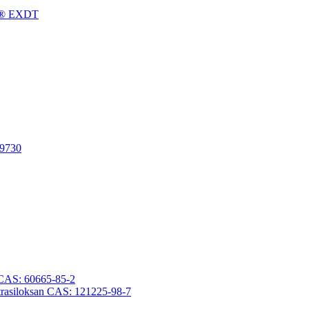
gFu® EXDT
-9730
an CAS: 60665-85-2
otetrasiloksan CAS: 121225-98-7