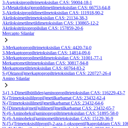
3-Asetoksipropiltrimetoksisilan CAS: 59004-18-1
3-(Metakriloksi)propildimetilmetoksisilan CAS: 66753-64-8
3-Akriloksipropildimetilmetoksisilan CAS: 111918-90-2
Akriloksimetiltrimetoksisilan CAS: 21134-38-3
Akriloksimetilmetildimetoksisilan CAS: 130865-12-2
Akriloksitriizopropilsilan CAS: 157859-20-6
Mercapto Silanlar
3-Merkaptopropiltrimetoksisilan CAS: 4420-74-0
3-Merkaptopropiltrietoksisilan CAS: 14814-09-6
3-Merkaptopropilmetildimetoksisilan CAS: 31001-77-1
Merkaptometiltrimetoksisilan CAS: 30817-94-8
Merkaptometiltrietoksisilan CAS: 60764-83-2
S-(Oktanoil)merkaptopropiltrietoksisilan CAS: 220727-26-4
Amino Silanlar
3-(1,3-Dimetilbütiliden)aminopropiltrietoksisilan CAS: 116229-43-7
N-(Trimetoksisililpropil)metilkarbamat CAS: 23432-62-4
N-(Trimetoksisililmetil)metilkarbamat CAS: 23432-64-6
N-[Dimetoksi(metil)sililmetil]metilkarbamat CAS: 23432-65-7
N-(6-Aminoheksil)aminopropiltrimetoksisilan CAS: 51895-58-0
N-(6-Aminoheksil)aminometiltrietoksisilan CAS: 15129-36-9
N-[5-(Trimetoksisililpropil)-2-aza-1-oksopentil]kaprolaktam CAS: 1