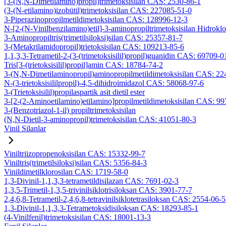
[3-(N,N-Dimetilamino)propil]trimetoksisilan CAS: 2530-86-1
(3-(N-etilamino)izobütil)trimetoksisilan CAS: 227085-51-0
3-Piperazinopropilmetildimetoksisilan CAS: 128996-12-3
N-[2-(N-Vinilbenzilamino)etil]-3-aminopropiltrimetoksisilan Hidrok
3-Aminopropiltris(trimetilsiloksi)silan CAS: 25357-81-7
3-(Metakrilamidopropil)trietoksisilan CAS: 109213-85-6
1,1,3,3-Tetrametil-2-(3-(trimetoksisilil)propil)guanidin CAS: 69709-0
Tris[3-(trietoksisilil)propil]amin CAS: 18784-74-2
3-(N,N-Dimetilaminopropil)aminopropilmetildimetoksisilan CAS: 2
N-(3-trietoksisililpropil)-4,5-dihidroimidazol CAS: 58068-97-6
3-(Trietoksisilil)propilaspartik asit dietil ester
3-[2-(2-Aminoetilamino)etilamino]propilmetildimetoksisilan CAS: 9
3-(Benzotriazol-1-il) propiltrimetoksisilan
(N,N-Dietil-3-aminopropil)trimetoksisilan CAS: 41051-80-3
Vinil Silanlar
Viniltriizopropenoksisilan CAS: 15332-99-7
Viniltris(trimetilsiloksi)silan CAS: 5356-84-3
Vinildimetilklorosilan CAS: 1719-58-0
1,3-Divinil-1,1,3,3-tetrametildisilazan CAS: 7691-02-3
1,3,5-Trimetil-1,3,5-trivinilsiklotrisiloksan CAS: 3901-77-7
2,4,6,8-Tetrametil-2,4,6,8-tetravinilsiklotetrasiloksan CAS: 2554-06-5
1,3-Divinil-1,1,3,3-Tetrametoksidisiloksan CAS: 18293-85-1
(4-Vinilfenil)trimetoksisilan CAS: 18001-13-3