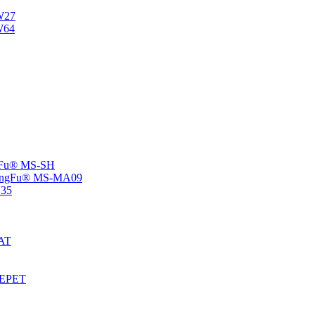
NW27
W64
angFu® MS-SH
 -ChangFu® MS-MA09
V35
MAT
S-EPET