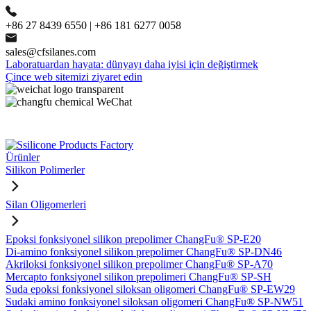
+86 27 8439 6550 | +86 181 6277 0058
sales@cfsilanes.com
Laboratuardan hayata: dünyayı daha iyisi için değiştirmek
Çince web sitemizi ziyaret edin
Ürünler
Silikon Polimerler
Silan Oligomerleri
Epoksi fonksiyonel silikon prepolimer ChangFu® SP-E20
Di-amino fonksiyonel silikon prepolimer ChangFu® SP-DN46
Akriloksi fonksiyonel silikon prepolimer ChangFu® SP-A70
Mercapto fonksiyonel silikon prepolimeri ChangFu® SP-SH
Suda epoksi fonksiyonel siloksan oligomeri ChangFu® SP-EW29
Sudaki amino fonksiyonel siloksan oligomeri ChangFu® SP-NW51