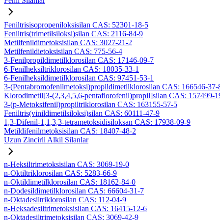
Fenil Silanlar
Feniltrisisopropeniloksisilan CAS: 52301-18-5
Feniltris(trimetilsiloksi)silan CAS: 2116-84-9
Metilfenildimetoksisilan CAS: 3027-21-2
Metilfenildietoksisilan CAS: 775-56-4
3-Fenilpropildimetilklorosilan CAS: 17146-09-7
6-Fenilheksiltriklorosilan CAS: 18035-33-1
6-Fenilheksildimetilklorosilan CAS: 97451-53-1
3-(Pentabromofenilmetoksi)propildimetilklorosilan CAS: 166546-37-
Klorodimetil[3-(2,3,4,5,6-pentaflorofenil)propil]silan CAS: 157499-1
3-(p-Metoksifenil)propiltriklorosilan CAS: 163155-57-5
Feniltris(vinildimetilsiloksi)silan CAS: 60111-47-9
1,3-Difenil-1,1,3,3-tetrametoksidisiloksan CAS: 17938-09-9
Metildifenilmetoksisilan CAS: 18407-48-2
Uzun Zincirli Alkil Silanlar
n-Heksiltrimetoksisilan CAS: 3069-19-0
n-Oktiltriklorosilan CAS: 5283-66-9
n-Oktildimetilklorosilan CAS: 18162-84-0
n-Dodesildimetilklorosilan CAS: 66604-31-7
n-Oktadesiltriklorosilan CAS: 112-04-9
n-Heksadesiltrimetoksisilan CAS: 16415-12-6
n-Oktadesiltrimetoksisilan CAS: 3069-42-9