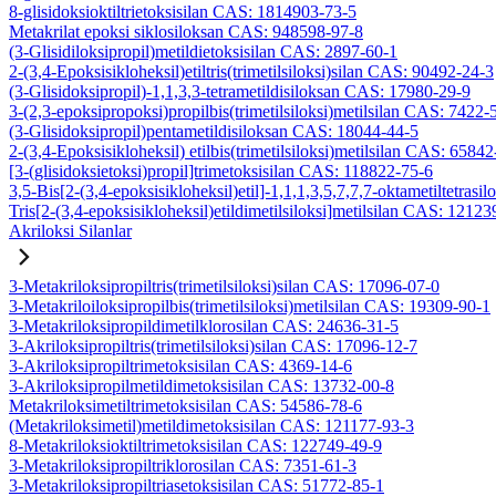
8-glisidoksioktiltrietoksisilan CAS: 1814903-73-5
Metakrilat epoksi siklosiloksan CAS: 948598-97-8
(3-Glisidiloksipropil)metildietoksisilan CAS: 2897-60-1
2-(3,4-Epoksisikloheksil)etiltris(trimetilsiloksi)silan CAS: 90492-24-3
(3-Glisidoksipropil)-1,1,3,3-tetrametildisiloksan CAS: 17980-29-9
3-(2,3-epoksipropoksi)propilbis(trimetilsiloksi)metilsilan CAS: 7422-
(3-Glisidoksipropil)pentametildisiloksan CAS: 18044-44-5
2-(3,4-Epoksisikloheksil) etilbis(trimetilsiloksi)metilsilan CAS: 6584
[3-(glisidoksietoksi)propil]trimetoksisilan CAS: 118822-75-6
3,5-Bis[2-(3,4-epoksisikloheksil)etil]-1,1,1,3,5,7,7,7-oktametiltetrasil
Tris[2-(3,4-epoksisikloheksil)etildimetilsiloksi]metilsilan CAS: 1212
Akriloksi Silanlar
3-Metakriloksipropiltris(trimetilsiloksi)silan CAS: 17096-07-0
3-Metakriloiloksipropilbis(trimetilsiloksi)metilsilan CAS: 19309-90-1
3-Metakriloksipropildimetilklorosilan CAS: 24636-31-5
3-Akriloksipropiltris(trimetilsiloksi)silan CAS: 17096-12-7
3-Akriloksipropiltrimetoksisilan CAS: 4369-14-6
3-Akriloksipropilmetildimetoksisilan CAS: 13732-00-8
Metakriloksimetiltrimetoksisilan CAS: 54586-78-6
(Metakriloksimetil)metildimetoksisilan CAS: 121177-93-3
8-Metakriloksioktiltrimetoksisilan CAS: 122749-49-9
3-Metakriloksipropiltriklorosilan CAS: 7351-61-3
3-Metakriloksipropiltriasetoksisilan CAS: 51772-85-1