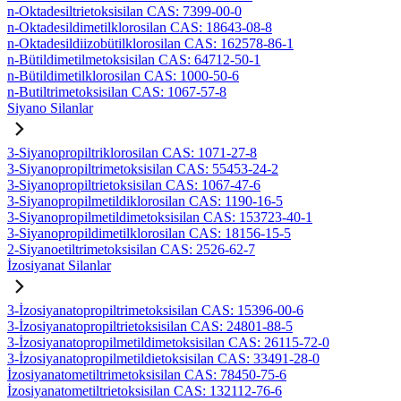
n-Oktadesiltrietoksisilan CAS: 7399-00-0
n-Oktadesildimetilklorosilan CAS: 18643-08-8
n-Oktadesildiizobütilklorosilan CAS: 162578-86-1
n-Bütildimetilmetoksisilan CAS: 64712-50-1
n-Bütildimetilklorosilan CAS: 1000-50-6
n-Butiltrimetoksisilan CAS: 1067-57-8
Siyano Silanlar
3-Siyanopropiltriklorosilan CAS: 1071-27-8
3-Siyanopropiltrimetoksisilan CAS: 55453-24-2
3-Siyanopropiltrietoksisilan CAS: 1067-47-6
3-Siyanopropilmetildiklorosilan CAS: 1190-16-5
3-Siyanopropilmetildimetoksisilan CAS: 153723-40-1
3-Siyanopropildimetilklorosilan CAS: 18156-15-5
2-Siyanoetiltrimetoksisilan CAS: 2526-62-7
İzosiyanat Silanlar
3-İzosiyanatopropiltrimetoksisilan CAS: 15396-00-6
3-İzosiyanatopropiltrietoksisilan CAS: 24801-88-5
3-İzosiyanatopropilmetildimetoksisilan CAS: 26115-72-0
3-İzosiyanatopropilmetildietoksisilan CAS: 33491-28-0
İzosiyanatometiltrimetoksisilan CAS: 78450-75-6
İzosiyanatometiltrietoksisilan CAS: 132112-76-6