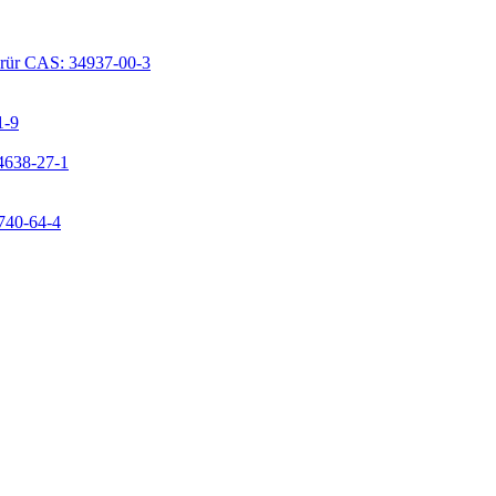
lorür CAS: 34937-00-3
1-9
24638-27-1
9740-64-4