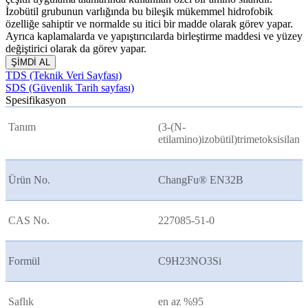
İzobütil grubunun varlığında bu bileşik mükemmel hidrofobik
özelliğe sahiptir ve normalde su itici bir madde olarak görev yapar.
Ayrıca kaplamalarda ve yapıştırıcılarda birleştirme maddesi ve yüzey
değiştirici olarak da görev yapar.
ŞİMDİ AL
TDS (Teknik Veri Sayfası)
SDS (Güvenlik Tarih sayfası)
Spesifikasyon
Tanım
(3-(N-
etilamino)izobütil)trimetoksisilan
Ürün No.
ChangFu® EN32B
CAS No.
227085-51-0
Formül
C9H23NO3Si
Saflık
en az %95