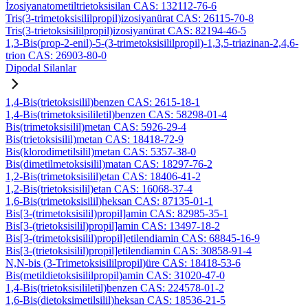
İzosiyanatometiltrietoksisilan CAS: 132112-76-6
Tris(3-trimetoksisililpropil)izosiyanürat CAS: 26115-70-8
Tris(3-trietoksisililpropil)izosiyanürat CAS: 82194-46-5
1,3-Bis(prop-2-enil)-5-(3-trimetoksisililpropil)-1,3,5-triazinan-2,4,6-
trion CAS: 26903-80-0
Dipodal Silanlar
1,4-Bis(trietoksisilil)benzen CAS: 2615-18-1
1,4-Bis(trimetoksisililetil)benzen CAS: 58298-01-4
Bis(trimetoksisilil)metan CAS: 5926-29-4
Bis(trietoksisilil)metan CAS: 18418-72-9
Bis(klorodimetilsilil)metan CAS: 5357-38-0
Bis(dimetilmetoksisilil)matan CAS: 18297-76-2
1,2-Bis(trimetoksisilil)etan CAS: 18406-41-2
1,2-Bis(trietoksisilil)etan CAS: 16068-37-4
1,6-Bis(trimetoksisilil)heksan CAS: 87135-01-1
Bis[3-(trimetoksisilil)propil]amin CAS: 82985-35-1
Bis[3-(trietoksisilil)propil]amin CAS: 13497-18-2
Bis[3-(trimetoksisilil)propil]etilendiamin CAS: 68845-16-9
Bis[3-(trietoksisilil)propil]etilendiamin CAS: 30858-91-4
N,N-bis (3-Trimetoksisililpropil)üre CAS: 18418-53-6
Bis(metildietoksisililpropil)amin CAS: 31020-47-0
1,4-Bis(trietoksisililetil)benzen CAS: 224578-01-2
1,6-Bis(dietoksimetilsilil)heksan CAS: 18536-21-5