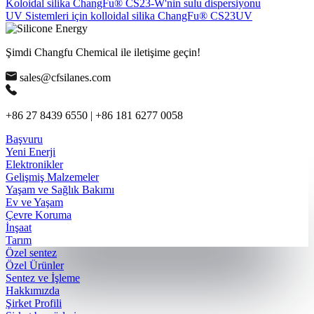
Koloidal silika ChangFu® CS23-W'nin sulu dispersiyonu
UV Sistemleri için kolloidal silika ChangFu® CS23UV
Şimdi Changfu Chemical ile iletişime geçin!
sales@cfsilanes.com
+86 27 8439 6550 | +86 181 6277 0058
Başvuru
Yeni Enerji
Elektronikler
Gelişmiş Malzemeler
Yaşam ve Sağlık Bakımı
Ev ve Yaşam
Çevre Koruma
İnşaat
Tarım
Özel sentez
Özel Ürünler
Sentez ve İşleme
Hakkımızda
Şirket Profili