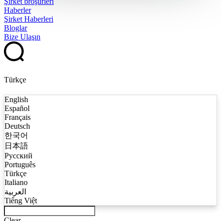
Şirket broşürleri
Haberler
Şirket Haberleri
Bloglar
Bize Ulaşın
Türkçe
English
Español
Français
Deutsch
한국어
日本語
Русский
Português
Türkçe
Italiano
العربية
Tiếng Việt
Clear