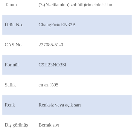
Tanım
(3-(N-etilamino)izobütil)trimetoksisilan
Ürün No.
ChangFu® EN32B
CAS No.
227085-51-0
Formül
C9H23NO3Si
Saflık
en az %95
Renk
Renksiz veya açık sarı
Dış görünüş
Berrak sıvı