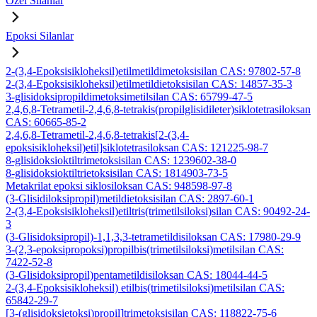
Özel Silanlar
Epoksi Silanlar
2-(3,4-Epoksisikloheksil)etilmetildimetoksisilan CAS: 97802-57-8
2-(3,4-Epoksisikloheksil)etilmetildietoksisilan CAS: 14857-35-3
3-glisidoksipropildimetoksimetilsilan CAS: 65799-47-5
2,4,6,8-Tetrametil-2,4,6,8-tetrakis(propilglisidileter)siklotetrasiloksan
CAS: 60665-85-2
2,4,6,8-Tetrametil-2,4,6,8-tetrakis[2-(3,4-
epoksisikloheksil)etil]siklotetrasiloksan CAS: 121225-98-7
8-glisidoksioktiltrimetoksisilan CAS: 1239602-38-0
8-glisidoksioktiltrietoksisilan CAS: 1814903-73-5
Metakrilat epoksi siklosiloksan CAS: 948598-97-8
(3-Glisidiloksipropil)metildietoksisilan CAS: 2897-60-1
2-(3,4-Epoksisikloheksil)etiltris(trimetilsiloksi)silan CAS: 90492-24-
3
(3-Glisidoksipropil)-1,1,3,3-tetrametildisiloksan CAS: 17980-29-9
3-(2,3-epoksipropoksi)propilbis(trimetilsiloksi)metilsilan CAS:
7422-52-8
(3-Glisidoksipropil)pentametildisiloksan CAS: 18044-44-5
2-(3,4-Epoksisikloheksil) etilbis(trimetilsiloksi)metilsilan CAS:
65842-29-7
[3-(glisidoksietoksi)propil]trimetoksisilan CAS: 118822-75-6