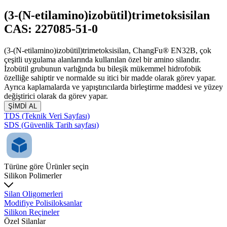
(3-(N-etilamino)izobütil)trimetoksisilan
CAS: 227085-51-0
(3-(N-etilamino)izobütil)trimetoksisilan, ChangFu® EN32B, çok
çeşitli uygulama alanlarında kullanılan özel bir amino silandır.
İzobütil grubunun varlığında bu bileşik mükemmel hidrofobik
özelliğe sahiptir ve normalde su itici bir madde olarak görev yapar.
Ayrıca kaplamalarda ve yapıştırıcılarda birleştirme maddesi ve yüzey
değiştirici olarak da görev yapar.
ŞİMDİ AL
TDS (Teknik Veri Sayfası)
SDS (Güvenlik Tarih sayfası)
Türüne göre Ürünler seçin
Silikon Polimerler
Silan Oligomerleri
Modifiye Polisiloksanlar
Silikon Reçineler
Özel Silanlar