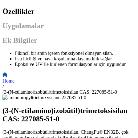
Özellikler
Uygulamalar
Ek Bilgiler
F
ikincil bir amin içeren fonksiyonel olmayan silan.
P
su iticiliği ve hava koşullarına dayanıklılık sağlar.
Epoksi ve UV ile kürlenen formülasyonlar için uygundur.
Home
/
(3-(N-etilamino)izobütil)trimetoksisilan CAS: 227085-51-0
(3-(N-etilamino)izobütil)trimetoksisilan
CAS: 227085-51-0
(3-(N-etilamino)izobütil)trimetoksisilan, ChangFu® EN32B, çok
çeşitli uygulama alanlarında kullanılan özel bir amino silandır.