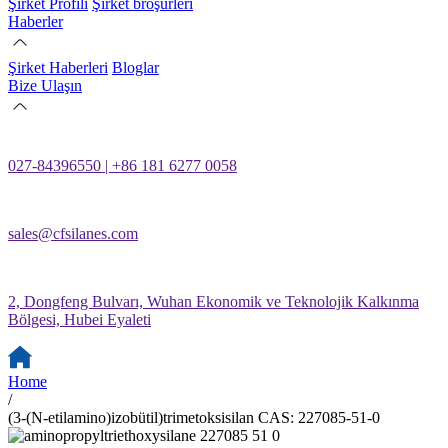
Şirket Profili
Şirket broşürleri
Haberler
Şirket Haberleri
Bloglar
Bize Ulaşın
027-84396550 | +86 181 6277 0058
sales@cfsilanes.com
2, Dongfeng Bulvarı, Wuhan Ekonomik ve Teknolojik Kalkınma
Bölgesi, Hubei Eyaleti
Home
/
(3-(N-etilamino)izobütil)trimetoksisilan CAS: 227085-51-0