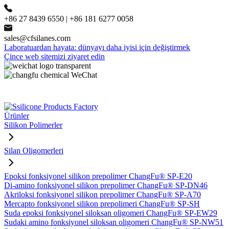
+86 27 8439 6550 | +86 181 6277 0058
sales@cfsilanes.com
Laboratuardan hayata: dünyayı daha iyisi için değiştirmek
Çince web sitemizi ziyaret edin
Ürünler
Silikon Polimerler
Silan Oligomerleri
Epoksi fonksiyonel silikon prepolimer ChangFu® SP-E20
Di-amino fonksiyonel silikon prepolimer ChangFu® SP-DN46
Akriloksi fonksiyonel silikon prepolimer ChangFu® SP-A70
Mercapto fonksiyonel silikon prepolimeri ChangFu® SP-SH
Suda epoksi fonksiyonel siloksan oligomeri ChangFu® SP-EW29
Sudaki amino fonksiyonel siloksan oligomeri ChangFu® SP-NW51