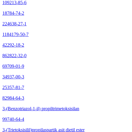
109213-85-6
18784-74-2
224638-27-1
1184179-50-7
42292-18-2
862822-32-0
69709-01-9
34937-00-3
25357-81-7
82984-64-3
3-(Benzotriazol-1-il) propiltrimetoksisilan
99740-64-4
3-(Trietoksisilil)propilaspartik asit dietil ester