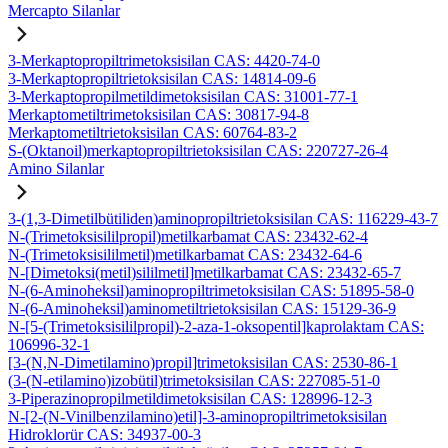
Mercapto Silanlar
3-Merkaptopropiltrimetoksisilan CAS: 4420-74-0
3-Merkaptopropiltrietoksisilan CAS: 14814-09-6
3-Merkaptopropilmetildimetoksisilan CAS: 31001-77-1
Merkaptometiltrimetoksisilan CAS: 30817-94-8
Merkaptometiltrietoksisilan CAS: 60764-83-2
S-(Oktanoil)merkaptopropiltrietoksisilan CAS: 220727-26-4
Amino Silanlar
3-(1,3-Dimetilbütiliden)aminopropiltrietoksisilan CAS: 116229-43-7
N-(Trimetoksisililpropil)metilkarbamat CAS: 23432-62-4
N-(Trimetoksisililmetil)metilkarbamat CAS: 23432-64-6
N-[Dimetoksi(metil)sililmetil]metilkarbamat CAS: 23432-65-7
N-(6-Aminoheksil)aminopropiltrimetoksisilan CAS: 51895-58-0
N-(6-Aminoheksil)aminometiltrietoksisilan CAS: 15129-36-9
N-[5-(Trimetoksisililpropil)-2-aza-1-oksopentil]kaprolaktam CAS:
106996-32-1
[3-(N,N-Dimetilamino)propil]trimetoksisilan CAS: 2530-86-1
(3-(N-etilamino)izobütil)trimetoksisilan CAS: 227085-51-0
3-Piperazinopropilmetildimetoksisilan CAS: 128996-12-3
N-[2-(N-Vinilbenzilamino)etil]-3-aminopropiltrimetoksisilan
Hidroklorür CAS: 34937-00-3