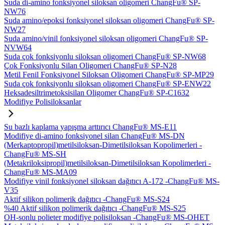
Suda di-amino fonksiyonel siloksan oligomeri ChangFu® SP-
NW76
Suda amino/epoksi fonksiyonel siloksan oligomeri ChangFu® SP-
NW27
Suda amino/vinil fonksiyonel siloksan oligomeri ChangFu® SP-
NVW64
Suda çok fonksiyonlu siloksan oligomeri ChangFu® SP-NW68
Çok Fonksiyonlu Silan Oligomeri ChangFu® SP-N28
Metil Fenil Fonksiyonel Siloksan Oligomeri ChangFu® SP-MP29
Suda çok fonksiyonlu siloksan oligomeri ChangFu® SP-ENW22
Heksadesiltrimetoksisilan Oligomer ChangFu® SP-C1632
Modifiye Polisiloksanlar
Su bazlı kaplama yapışma arttırıcı ChangFu® MS-E11
Modifiye di-amino fonksiyonel silan ChangFu® MS-DN
(Merkaptopropil)metilsiloksan-Dimetilsiloksan Kopolimerleri -
ChangFu® MS-SH
(Metakriloksipropil)metilsiloksan-Dimetilsiloksan Kopolimerleri -
ChangFu® MS-MA09
Modifiye vinil fonksiyonel siloksan dağıtıcı A-172 -ChangFu® MS-
V35
Aktif silikon polimerik dağıtıcı -ChangFu® MS-S24
%40 Aktif silikon polimerik dağıtıcı -ChangFu® MS-S25
OH-sonlu polieter modifiye polisiloksan -ChangFu® MS-OHET