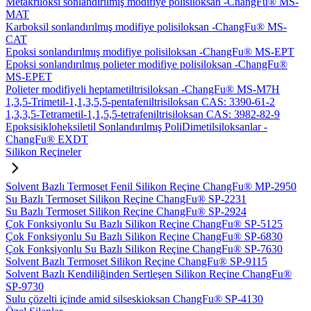
Metakriloksi sonlandırılmış modifiye polisiloksan -ChangFu® MS-
MAT
Karboksil sonlandırılmış modifiye polisiloksan -ChangFu® MS-
CAT
Epoksi sonlandırılmış modifiye polisiloksan -ChangFu® MS-EPT
Epoksi sonlandırılmış polieter modifiye polisiloksan -ChangFu®
MS-EPET
Polieter modifiyeli heptametiltrisiloksan -ChangFu® MS-M7H
1,3,5-Trimetil-1,1,3,5,5-pentafeniltrisiloksan CAS: 3390-61-2
1,3,3,5-Tetrametil-1,1,5,5-tetrafeniltrisiloksan CAS: 3982-82-9
Epoksisikloheksiletil Sonlandırılmış PoliDimetilsiloksanlar -
ChangFu® EXDT
Silikon Reçineler
Solvent Bazlı Termoset Fenil Silikon Reçine ChangFu® MP-2950
Su Bazlı Termoset Silikon Reçine ChangFu® SP-2231
Su Bazlı Termoset Silikon Reçine ChangFu® SP-2924
Çok Fonksiyonlu Su Bazlı Silikon Reçine ChangFu® SP-5125
Çok Fonksiyonlu Su Bazlı Silikon Reçine ChangFu® SP-6830
Çok Fonksiyonlu Su Bazlı Silikon Reçine ChangFu® SP-7630
Solvent Bazlı Termoset Silikon Reçine ChangFu® SP-9115
Solvent Bazlı Kendiliğinden Sertleşen Silikon Reçine ChangFu®
SP-9730
Sulu çözelti içinde amid silseskioksan ChangFu® SP-4130