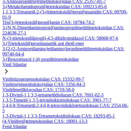
3-Aminopropiltris(trimetilsiloksi)silan CAS: 25357-81-7
3-(Metakrilamidopropil)trietoksisilan CAS: 109213-85-6
1,1,3,3-Tetrametil-2-(3-(trimetoksisilil)propil)guanidin CAS: 69709-
01-9
Tris[3-(trietoksisilil)propil]amin CAS: 18784-74-2
3-(N,N-Dimetilaminopropil)aminopropilmetildimetoksisilan CAS:
224638-27-1
N-(3-trietoksisililpropil)-4,5-dihidroimidazol CAS: 58068-97-6
3-(Trietoksisilil)propilaspartik asit dietil ester
3-[2-(2-Aminoetilamino)etilamino]propilmetildimetoksisilan CAS:
99740-64-4
3-(Benzotriazol-1-il) propiltrimetoksisilan
Vinil Silanlar
Viniltriizopropenoksisilan CAS: 15332-99-7
Viniltris(trimetilsiloksi)silan CAS: 5356-84-3
Vinildimetilklorosilan CAS: 1719-58-0
1,3-Divinil-1,1,3,3-tetrametildisilazan CAS: 7691-02-3
1,3,5-Trimetil-1,3,5-trivinilsiklotrisiloksan CAS: 3901-77-7
2,4,6,8-Tetrametil-2,4,6,8-tetravinilsiklotetrasiloksan CAS: 2554-06-
5
1,3-Divinil-1,1,3,3-Tetrametoksidisiloksan CAS: 18293-85-1
(4-Vinilfenil)trimetoksisilan CAS: 18001-13-3
Fenil Silanlar