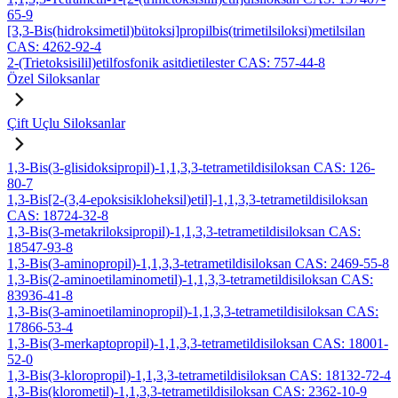
65-9
[3,3-Bis(hidroksimetil)bütoksi]propilbis(trimetilsiloksi)metilsilan
CAS: 4262-92-4
2-(Trietoksisilil)etilfosfonik asitdietilester CAS: 757-44-8
Özel Siloksanlar
Çift Uçlu Siloksanlar
1,3-Bis(3-glisidoksipropil)-1,1,3,3-tetrametildisiloksan CAS: 126-
80-7
1,3-Bis[2-(3,4-epoksisikloheksil)etil]-1,1,3,3-tetrametildisiloksan
CAS: 18724-32-8
1,3-Bis(3-metakriloksipropil)-1,1,3,3-tetrametildisiloksan CAS:
18547-93-8
1,3-Bis(3-aminopropil)-1,1,3,3-tetrametildisiloksan CAS: 2469-55-8
1,3-Bis(2-aminoetilaminometil)-1,1,3,3-tetrametildisiloksan CAS:
83936-41-8
1,3-Bis(3-aminoetilaminopropil)-1,1,3,3-tetrametildisiloksan CAS:
17866-53-4
1,3-Bis(3-merkaptopropil)-1,1,3,3-tetrametildisiloksan CAS: 18001-
52-0
1,3-Bis(3-kloropropil)-1,1,3,3-tetrametildisiloksan CAS: 18132-72-4
1,3-Bis(klorometil)-1,1,3,3-tetrametildisiloksan CAS: 2362-10-9