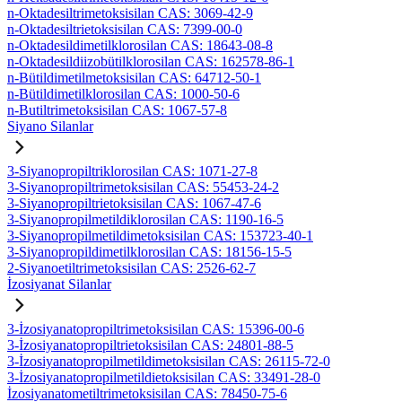
n-Oktadesiltrimetoksisilan CAS: 3069-42-9
n-Oktadesiltrietoksisilan CAS: 7399-00-0
n-Oktadesildimetilklorosilan CAS: 18643-08-8
n-Oktadesildiizobütilklorosilan CAS: 162578-86-1
n-Bütildimetilmetoksisilan CAS: 64712-50-1
n-Bütildimetilklorosilan CAS: 1000-50-6
n-Butiltrimetoksisilan CAS: 1067-57-8
Siyano Silanlar
3-Siyanopropiltriklorosilan CAS: 1071-27-8
3-Siyanopropiltrimetoksisilan CAS: 55453-24-2
3-Siyanopropiltrietoksisilan CAS: 1067-47-6
3-Siyanopropilmetildiklorosilan CAS: 1190-16-5
3-Siyanopropilmetildimetoksisilan CAS: 153723-40-1
3-Siyanopropildimetilklorosilan CAS: 18156-15-5
2-Siyanoetiltrimetoksisilan CAS: 2526-62-7
İzosiyanat Silanlar
3-İzosiyanatopropiltrimetoksisilan CAS: 15396-00-6
3-İzosiyanatopropiltrietoksisilan CAS: 24801-88-5
3-İzosiyanatopropilmetildimetoksisilan CAS: 26115-72-0
3-İzosiyanatopropilmetildietoksisilan CAS: 33491-28-0
İzosiyanatometiltrimetoksisilan CAS: 78450-75-6