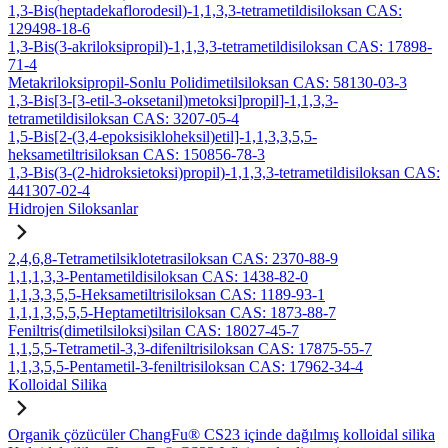
1,3-Bis(heptadekaflorodesil)-1,1,3,3-tetrametildisiloksan CAS:
129498-18-6
1,3-Bis(3-akriloksipropil)-1,1,3,3-tetrametildisiloksan CAS: 17898-
71-4
Metakriloksipropil-Sonlu Polidimetilsiloksan CAS: 58130-03-3
1,3-Bis[3-[3-etil-3-oksetanil)metoksi]propil]-1,1,3,3-
tetrametildisiloksan CAS: 3207-05-4
1,5-Bis[2-(3,4-epoksisikloheksil)etil]-1,1,3,3,5,5-
heksametiltrisiloksan CAS: 150856-78-3
1,3-Bis(3-(2-hidroksietoksi)propil)-1,1,3,3-tetrametildisiloksan CAS:
441307-02-4
Hidrojen Siloksanlar
2,4,6,8-Tetrametilsiklotetrasiloksan CAS: 2370-88-9
1,1,1,3,3-Pentametildisiloksan CAS: 1438-82-0
1,1,3,3,5,5-Heksametiltrisiloksan CAS: 1189-93-1
1,1,1,3,5,5,5-Heptametiltrisiloksan CAS: 1873-88-7
Feniltris(dimetilsiloksi)silan CAS: 18027-45-7
1,1,5,5-Tetrametil-3,3-difeniltrisiloksan CAS: 17875-55-7
1,1,3,5,5-Pentametil-3-feniltrisiloksan CAS: 17962-34-4
Kolloidal Silika
Organik çözücüler ChangFu® CS23 içinde dağılmış kolloidal silika