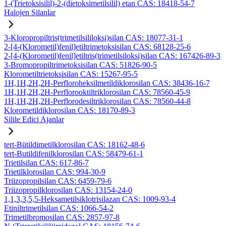
1-(Trietoksisilil)-2-(dietoksimetilsilil) etan CAS: 18418-54-7
Halojen Silanlar
3-Kloropropiltris(trimetilsililoksi)silan CAS: 18077-31-1
2-[4-(Klorometil)fenil]etiltrimetoksisilan CAS: 68128-25-6
2-[4-(Klorometil)fenil]etiltris(trimetilsiloksi)silan CAS: 167426-89-3
3-Bromopropiltrimetoksisilan CAS: 51826-90-5
Klorometiltrietoksisilan CAS: 15267-95-5
1H,1H,2H,2H-Perfloroheksilmetildiklorosilan CAS: 38436-16-7
1H,1H,2H,2H-Perflorooktiltriklorosilan CAS: 78560-45-9
1H,1H,2H,2H-Perflorodesiltriklorosilan CAS: 78560-44-8
Klorometildiklorosilan CAS: 18170-89-3
Silile Edici Ajanlar
tert-Bütildimetilklorosilan CAS: 18162-48-6
tert-Butildifenilklorosilan CAS: 58479-61-1
Trietilsilan CAS: 617-86-7
Trietilklorosilan CAS: 994-30-9
Triizopropilsilan CAS: 6459-79-6
Triizopropilklorosilan CAS: 13154-24-0
1,1,3,3,5,5-Heksametilsiklotrisilazan CAS: 1009-93-4
Etiniltrimetilsilan CAS: 1066-54-2
Trimetilbromosilan CAS: 2857-97-8