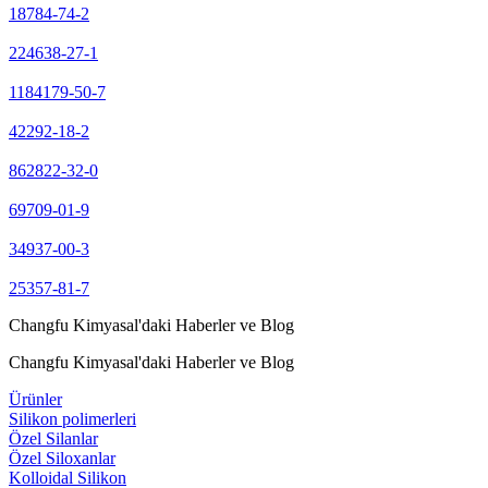
18784-74-2
224638-27-1
1184179-50-7
42292-18-2
862822-32-0
69709-01-9
34937-00-3
25357-81-7
Changfu Kimyasal'daki Haberler ve Blog
Changfu Kimyasal'daki Haberler ve Blog
Ürünler
Silikon polimerleri
Özel Silanlar
Özel Siloxanlar
Kolloidal Silikon