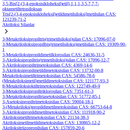
3,5-Bis[2-(3,4-epoksisikloheksil)etil]-1,1,1,3,5,7,7,7-
oktametiltetrasiloksan
Tris[2-(3,4-epoksisikloheksil)etildimetilsiloksi]metilsilan CAS:
121239-71-2
Akriloksi Silanlar
3-Metakriloksipropiltris(trimetilsiloksi)silan CAS: 17096-07-0
3-Metakriloiloksipropilbis(trimetilsiloksi)metilsilan CAS: 19309-90-
1
3-Metakriloksipropildimetilklorosilan CAS: 24636-31-5
3-Akriloksipropiltris(trimetilsiloksi)silan CAS: 17096-12-7
3-Akriloksipropiltrimetoksisilan CAS: 4369-14-6
3-Akriloksipropilmetildimetoksisilan CAS: 13732-00-8
Metakriloksimetiltrimetoksisilan CAS: 54586-78-6
(Metakriloksimetil)metildimetoksisilan CAS: 121177-93-3
8-Metakriloksioktiltrimetoksisilan CAS: 122749-49-9
3-Metakriloksipropiltriklorosilan CAS: 7351-61-3
3-Metakriloksipropiltriasetoksisilan CAS: 51772-85-1
3-Asetoksipropiltrimetoksisilan CAS: 59004-18-1
3-(Metakriloksi)propildimetilmetoksisilan CAS: 66753-64-8
3-Akriloksipropildimetilmetoksisilan CAS: 111918-90-2
Akriloksimetiltrimetoksisilan CAS: 21134-38-3
Akriloksimetilmetildimetoksisilan CAS: 130865-12-2
Akriloksitriizopropilsilan CAS: 157859-20-6