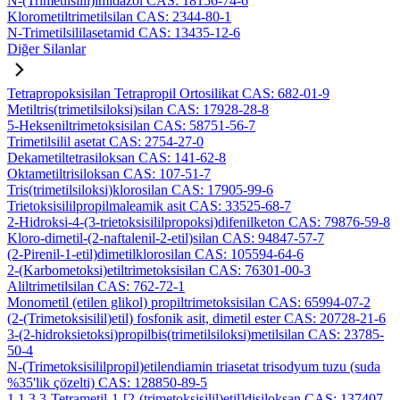
N-(Trimetilsilil)imidazol CAS: 18156-74-6
Klorometiltrimetilsilan CAS: 2344-80-1
N-Trimetilsililasetamid CAS: 13435-12-6
Diğer Silanlar
Tetrapropoksisilan Tetrapropil Ortosilikat CAS: 682-01-9
Metiltris(trimetilsiloksi)silan CAS: 17928-28-8
5-Hekseniltrimetoksisilan CAS: 58751-56-7
Trimetilsilil asetat CAS: 2754-27-0
Dekametiltetrasiloksan CAS: 141-62-8
Oktametiltrisiloksan CAS: 107-51-7
Tris(trimetilsiloksi)klorosilan CAS: 17905-99-6
Trietoksisililpropilmaleamik asit CAS: 33525-68-7
2-Hidroksi-4-(3-trietoksisililpropoksi)difenilketon CAS: 79876-59-8
Kloro-dimetil-(2-naftalenil-2-etil)silan CAS: 94847-57-7
(2-Pirenil-1-etil)dimetilklorosilan CAS: 105594-64-6
2-(Karbometoksi)etiltrimetoksisilan CAS: 76301-00-3
Aliltrimetilsilan CAS: 762-72-1
Monometil (etilen glikol) propiltrimetoksisilan CAS: 65994-07-2
(2-(Trimetoksisilil)etil) fosfonik asit, dimetil ester CAS: 20728-21-6
3-(2-hidroksietoksi)propilbis(trimetilsiloksi)metilsilan CAS: 23785-
50-4
N-(Trimetoksisililpropil)etilendiamin triasetat trisodyum tuzu (suda
%35'lik çözelti) CAS: 128850-89-5
1,1,3,3-Tetrametil-1-[2-(trimetoksisilil)etil]disiloksan CAS: 137407-