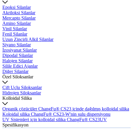
Epoksi Silanlar
Akriloksi Silanlar
Mercapto Silanlar
Amino Silanlar
Vinil Silanlar
Fenil Silanlar
Uzun Zincirli Alkil Silanlar
Siyano Silanlar
İzosiyanat Silanlar
Dipodal Silanlar
Halojen Silanlar
Silile Edici Ajanlar
Diğer Silanlar
Özel Siloksanlar
Çift Uçlu Siloksanlar
Hidrojen Siloksanlar
Kolloidal Silika
Organik çözücüler ChangFu® CS23 içinde dağılmış kolloidal silika
Koloidal silika ChangFu® CS23-W'nin sulu dispersiyonu
UV Sistemleri için kolloidal silika ChangFu® CS23UV
Spesifikasyon