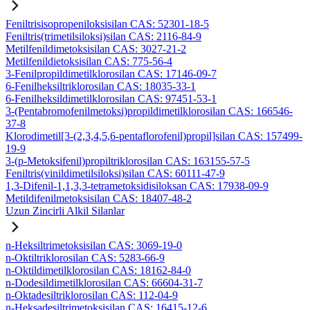
Feniltrisisopropeniloksisilan CAS: 52301-18-5
Feniltris(trimetilsiloksi)silan CAS: 2116-84-9
Metilfenildimetoksisilan CAS: 3027-21-2
Metilfenildietoksisilan CAS: 775-56-4
3-Fenilpropildimetilklorosilan CAS: 17146-09-7
6-Fenilheksiltriklorosilan CAS: 18035-33-1
6-Fenilheksildimetilklorosilan CAS: 97451-53-1
3-(Pentabromofenilmetoksi)propildimetilklorosilan CAS: 166546-
37-8
Klorodimetil[3-(2,3,4,5,6-pentaflorofenil)propil]silan CAS: 157499-
19-9
3-(p-Metoksifenil)propiltriklorosilan CAS: 163155-57-5
Feniltris(vinildimetilsiloksi)silan CAS: 60111-47-9
1,3-Difenil-1,1,3,3-tetrametoksidisiloksan CAS: 17938-09-9
Metildifenilmetoksisilan CAS: 18407-48-2
Uzun Zincirli Alkil Silanlar
n-Heksiltrimetoksisilan CAS: 3069-19-0
n-Oktiltriklorosilan CAS: 5283-66-9
n-Oktildimetilklorosilan CAS: 18162-84-0
n-Dodesildimetilklorosilan CAS: 66604-31-7
n-Oktadesiltriklorosilan CAS: 112-04-9
n-Heksadesiltrimetoksisilan CAS: 16415-12-6