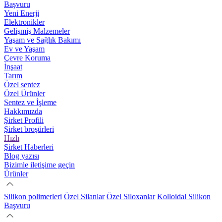
Başvuru
Yeni Enerji
Elektronikler
Gelişmiş Malzemeler
Yaşam ve Sağlık Bakımı
Ev ve Yaşam
Çevre Koruma
İnşaat
Tarım
Özel sentez
Özel Ürünler
Sentez ve İşleme
Hakkımızda
Şirket Profili
Şirket broşürleri
Hızlı
Şirket Haberleri
Blog yazısı
Bizimle iletişime geçin
Ürünler
Silikon polimerleri
Özel Silanlar
Özel Siloxanlar
Kolloidal Silikon
Başvuru