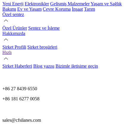
Yeni Enerji
Elektronikler
Gelişmiş Malzemeler
Yaşam ve Sağlık
Bakımı
Ev ve Yaşam
Çevre Koruma
İnşaat
Tarım
Özel sentez
Özel Ürünler
Sentez ve İşleme
Hakkımızda
Şirket Profili
Şirket broşürleri
Hızlı
Şirket Haberleri
Blog yazısı
Bizimle iletişime geçin
+86 27 8439 6550
+86 181 6277 0058
sales@cfsilanes.com