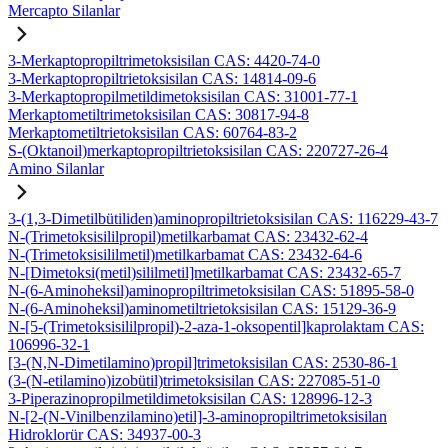
Mercapto Silanlar
3-Merkaptopropiltrimetoksisilan CAS: 4420-74-0
3-Merkaptopropiltrietoksisilan CAS: 14814-09-6
3-Merkaptopropilmetildimetoksisilan CAS: 31001-77-1
Merkaptometiltrimetoksisilan CAS: 30817-94-8
Merkaptometiltrietoksisilan CAS: 60764-83-2
S-(Oktanoil)merkaptopropiltrietoksisilan CAS: 220727-26-4
Amino Silanlar
3-(1,3-Dimetilbütiliden)aminopropiltrietoksisilan CAS: 116229-43-7
N-(Trimetoksisililpropil)metilkarbamat CAS: 23432-62-4
N-(Trimetoksisililmetil)metilkarbamat CAS: 23432-64-6
N-[Dimetoksi(metil)sililmetil]metilkarbamat CAS: 23432-65-7
N-(6-Aminoheksil)aminopropiltrimetoksisilan CAS: 51895-58-0
N-(6-Aminoheksil)aminometiltrietoksisilan CAS: 15129-36-9
N-[5-(Trimetoksisililpropil)-2-aza-1-oksopentil]kaprolaktam CAS:
106996-32-1
[3-(N,N-Dimetilamino)propil]trimetoksisilan CAS: 2530-86-1
(3-(N-etilamino)izobütil)trimetoksisilan CAS: 227085-51-0
3-Piperazinopropilmetildimetoksisilan CAS: 128996-12-3
N-[2-(N-Vinilbenzilamino)etil]-3-aminopropiltrimetoksisilan
Hidroklorür CAS: 34937-00-3