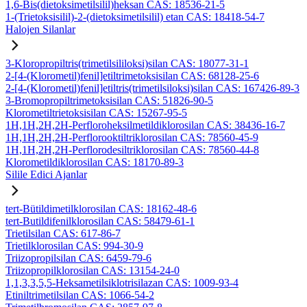
1,6-Bis(dietoksimetilsilil)heksan CAS: 18536-21-5
1-(Trietoksisilil)-2-(dietoksimetilsilil) etan CAS: 18418-54-7
Halojen Silanlar
3-Kloropropiltris(trimetilsililoksi)silan CAS: 18077-31-1
2-[4-(Klorometil)fenil]etiltrimetoksisilan CAS: 68128-25-6
2-[4-(Klorometil)fenil]etiltris(trimetilsiloksi)silan CAS: 167426-89-3
3-Bromopropiltrimetoksisilan CAS: 51826-90-5
Klorometiltrietoksisilan CAS: 15267-95-5
1H,1H,2H,2H-Perfloroheksilmetildiklorosilan CAS: 38436-16-7
1H,1H,2H,2H-Perflorooktiltriklorosilan CAS: 78560-45-9
1H,1H,2H,2H-Perflorodesiltriklorosilan CAS: 78560-44-8
Klorometildiklorosilan CAS: 18170-89-3
Silile Edici Ajanlar
tert-Bütildimetilklorosilan CAS: 18162-48-6
tert-Butildifenilklorosilan CAS: 58479-61-1
Trietilsilan CAS: 617-86-7
Trietilklorosilan CAS: 994-30-9
Triizopropilsilan CAS: 6459-79-6
Triizopropilklorosilan CAS: 13154-24-0
1,1,3,3,5,5-Heksametilsiklotrisilazan CAS: 1009-93-4
Etiniltrimetilsilan CAS: 1066-54-2