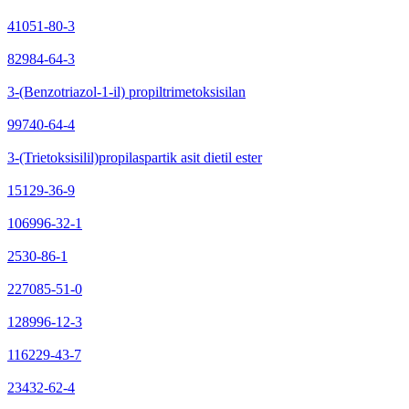
41051-80-3
82984-64-3
3-(Benzotriazol-1-il) propiltrimetoksisilan
99740-64-4
3-(Trietoksisilil)propilaspartik asit dietil ester
15129-36-9
106996-32-1
2530-86-1
227085-51-0
128996-12-3
116229-43-7
23432-62-4