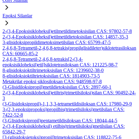
Özel Silanlar
Epoksi Silanlar
2-(3,4-Epoksisikloheksil)etilmetildimetoksisilan CAS: 97802-57-8
2-(3,4-Epoksisikloheksil)etilmetildietoksisilan CAS: 14857-35-3
3-glisidoksipropildimetoksimetilsilan CAS: 65799-47-5
2,4,6,8-Tetrametil-2,4,6,8-tetrakis(propilglisidileter)siklotetrasiloksan
CAS: 60665-85-2
2,4,6,8-Tetrametil-2,4,6,8-tetrakis[2-(3,4-
epoksisikloheksil)etil]siklotetrasiloksan CAS: 121225-98-7
8-glisidoksioktiltrimetoksisilan CAS: 1239602-38-0
8-glisidoksioktiltrietoksisilan CAS: 1814903-73-5
Metakrilat epoksi siklosiloksan CAS: 948598-97-8
(3-Glisidiloksipropil)metildietoksisilan CAS: 2897-60-1
2-(3,4-Epoksisikloheksil)etiltris(trimetilsiloksi)silan CAS: 90492-24-
3
(3-Glisidoksipropil)-1,1,3,3-tetrametildisiloksan CAS: 17980-29-9
3-(2,3-epoksipropoksi)propilbis(trimetilsiloksi)metilsilan CAS:
7422-52-8
(3-Glisidoksipropil)pentametildisiloksan CAS: 18044-44-5
2-(3,4-Epoksisikloheksil) etilbis(trimetilsiloksi)metilsilan CAS:
65842-29-7
[3-(glisidoksietoksi)propil]trimetoksisilan CAS: 118822-75-6