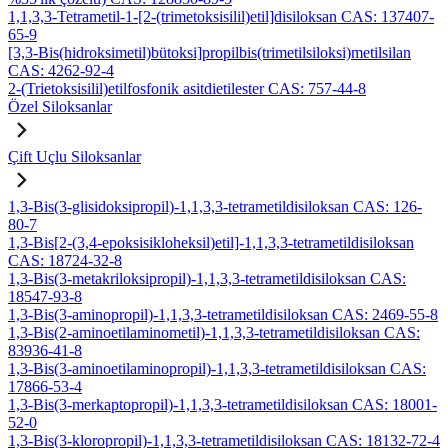
1,1,3,3-Tetrametil-1-[2-(trimetoksisilil)etil]disiloksan CAS: 137407-
65-9
[3,3-Bis(hidroksimetil)bütoksi]propilbis(trimetilsiloksi)metilsilan
CAS: 4262-92-4
2-(Trietoksisilil)etilfosfonik asitdietilester CAS: 757-44-8
Özel Siloksanlar
Çift Uçlu Siloksanlar
1,3-Bis(3-glisidoksipropil)-1,1,3,3-tetrametildisiloksan CAS: 126-
80-7
1,3-Bis[2-(3,4-epoksisikloheksil)etil]-1,1,3,3-tetrametildisiloksan
CAS: 18724-32-8
1,3-Bis(3-metakriloksipropil)-1,1,3,3-tetrametildisiloksan CAS:
18547-93-8
1,3-Bis(3-aminopropil)-1,1,3,3-tetrametildisiloksan CAS: 2469-55-8
1,3-Bis(2-aminoetilaminometil)-1,1,3,3-tetrametildisiloksan CAS:
83936-41-8
1,3-Bis(3-aminoetilaminopropil)-1,1,3,3-tetrametildisiloksan CAS:
17866-53-4
1,3-Bis(3-merkaptopropil)-1,1,3,3-tetrametildisiloksan CAS: 18001-
52-0
1,3-Bis(3-kloropropil)-1,1,3,3-tetrametildisiloksan CAS: 18132-72-4