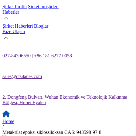
Şirket Profili
Şirket broşürleri
Haberler
Şirket Haberleri
Bloglar
Bize Ulaşın
027-84396550 | +86 181 6277 0058
sales@cfsilanes.com
2, Dongfeng Bulvarı, Wuhan Ekonomik ve Teknolojik Kalkınma
Bölgesi, Hubei Eyaleti
Home
/
Metakrilat epoksi siklossiloksan CAS: 948598-97-8