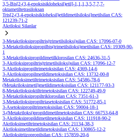
3,5-Bis[2-(3,4-epoksisikloheksil)etil]-1,1,1,3,5,7,7,7-
oktametiltetrasiloksan
Tris[2-(3,4-epoksisikloheksil)etildimetilsiloksi]metilsilan CAS:
121239-71-2
Akriloksi Silanlar
3-Metakriloksipropiltris(trimetilsiloksi)silan CAS: 17096-07-0
3-Metakriloiloksipropilbis(trimetilsiloksi)metilsilan CAS: 19309-90-
1
3-Metakriloksipropildimetilklorosilan CAS: 24636-31-5
3-Akriloksipropiltris(trimetilsiloksi)silan CAS: 17096-12-7
3-Akriloksipropiltrimetoksisilan CAS: 4369-14-6
3-Akriloksipropilmetildimetoksisilan CAS: 13732-00-8
Metakriloksimetiltrimetoksisilan CAS: 54586-78-6
(Metakriloksimetil)metildimetoksisilan CAS: 121177-93-3
8-Metakriloksioktiltrimetoksisilan CAS: 122749-49-9
3-Metakriloksipropiltriklorosilan CAS: 7351-61-3
3-Metakriloksipropiltriasetoksisilan CAS: 51772-85-1
3-Asetoksipropiltrimetoksisilan CAS: 59004-18-1
3-(Metakriloksi)propildimetilmetoksisilan CAS: 66753-64-8
3-Akriloksipropildimetilmetoksisilan CAS: 111918-90-2
Akriloksimetiltrimetoksisilan CAS: 21134-38-3
Akriloksimetilmetildimetoksisilan CAS: 130865-12-2
Akriloksitriizopropilsilan CAS: 157859-20-6