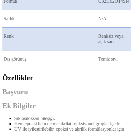
Formül
C32H62O14SI4
Saflık
N/A
Renk
Renksiz veya
açık sarı
Dış görünüş
Temiz sıvı
Özellikler
Başvuru
Ek Bilgiler
Siklosiloksan bileşiği.
Hem epoksi hem de metakrilat fonksiyonel gruplar içerir.
UV ile iyileştirilebilir, epoksi ve akrilik formülasyonlar için