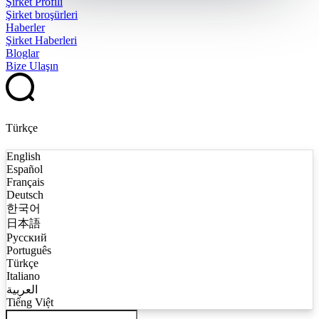
Şirket Profili
Şirket broşürleri
Haberler
Şirket Haberleri
Bloglar
Bize Ulaşın
Türkçe
English
Español
Français
Deutsch
한국어
日本語
Русский
Português
Türkçe
Italiano
العربية
Tiếng Việt