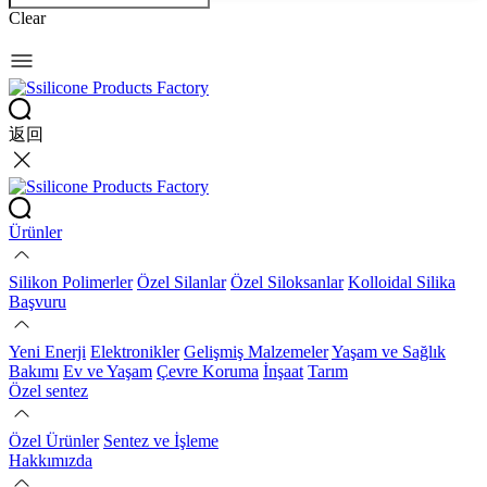
Clear
返回
Ürünler
Silikon Polimerler
Özel Silanlar
Özel Siloksanlar
Kolloidal Silika
Başvuru
Yeni Enerji
Elektronikler
Gelişmiş Malzemeler
Yaşam ve Sağlık
Bakımı
Ev ve Yaşam
Çevre Koruma
İnşaat
Tarım
Özel sentez
Özel Ürünler
Sentez ve İşleme
Hakkımızda