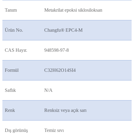
Tanım
Metakrilat epoksi siklosiloksan
Ürün No.
Changfu® EPC4-M
CAS Hayır.
948598-97-8
Formül
C32H62O14SI4
Saflık
N/A
Renk
Renksiz veya açık sarı
Dış görünüş
Temiz sıvı