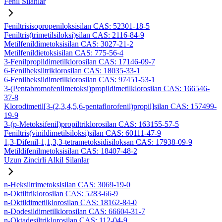
Fenil Silanlar
Feniltrisisopropeniloksisilan CAS: 52301-18-5
Feniltris(trimetilsiloksi)silan CAS: 2116-84-9
Metilfenildimetoksisilan CAS: 3027-21-2
Metilfenildietoksisilan CAS: 775-56-4
3-Fenilpropildimetilklorosilan CAS: 17146-09-7
6-Fenilheksiltriklorosilan CAS: 18035-33-1
6-Fenilheksildimetilklorosilan CAS: 97451-53-1
3-(Pentabromofenilmetoksi)propildimetilklorosilan CAS: 166546-
37-8
Klorodimetil[3-(2,3,4,5,6-pentaflorofenil)propil]silan CAS: 157499-
19-9
3-(p-Metoksifenil)propiltriklorosilan CAS: 163155-57-5
Feniltris(vinildimetilsiloksi)silan CAS: 60111-47-9
1,3-Difenil-1,1,3,3-tetrametoksidisiloksan CAS: 17938-09-9
Metildifenilmetoksisilan CAS: 18407-48-2
Uzun Zincirli Alkil Silanlar
n-Heksiltrimetoksisilan CAS: 3069-19-0
n-Oktiltriklorosilan CAS: 5283-66-9
n-Oktildimetilklorosilan CAS: 18162-84-0
n-Dodesildimetilklorosilan CAS: 66604-31-7
n-Oktadesiltriklorosilan CAS: 112-04-9