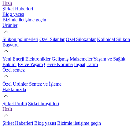
Hızlı
Şirket Haberleri
Blog yazısı
Bizimle iletişime geçin
Ürünler
Silikon polimerleri
Özel Silanlar
Özel Siloxanlar
Kolloidal Silikon
Başvuru
Yeni Enerji
Elektronikler
Gelişmiş Malzemeler
Yaşam ve Sağlık
Bakımı
Ev ve Yaşam
Çevre Koruma
İnşaat
Tarım
Özel sentez
Özel Ürünler
Sentez ve İşleme
Hakkımızda
Şirket Profili
Şirket broşürleri
Hızlı
Şirket Haberleri
Blog yazısı
Bizimle iletişime geçin