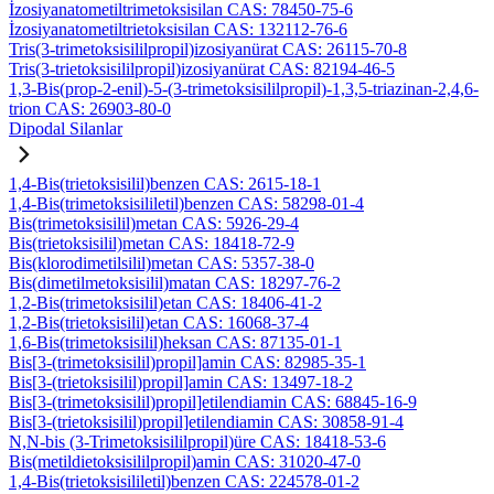
İzosiyanatometiltrimetoksisilan CAS: 78450-75-6
İzosiyanatometiltrietoksisilan CAS: 132112-76-6
Tris(3-trimetoksisililpropil)izosiyanürat CAS: 26115-70-8
Tris(3-trietoksisililpropil)izosiyanürat CAS: 82194-46-5
1,3-Bis(prop-2-enil)-5-(3-trimetoksisililpropil)-1,3,5-triazinan-2,4,6-
trion CAS: 26903-80-0
Dipodal Silanlar
1,4-Bis(trietoksisilil)benzen CAS: 2615-18-1
1,4-Bis(trimetoksisililetil)benzen CAS: 58298-01-4
Bis(trimetoksisilil)metan CAS: 5926-29-4
Bis(trietoksisilil)metan CAS: 18418-72-9
Bis(klorodimetilsilil)metan CAS: 5357-38-0
Bis(dimetilmetoksisilil)matan CAS: 18297-76-2
1,2-Bis(trimetoksisilil)etan CAS: 18406-41-2
1,2-Bis(trietoksisilil)etan CAS: 16068-37-4
1,6-Bis(trimetoksisilil)heksan CAS: 87135-01-1
Bis[3-(trimetoksisilil)propil]amin CAS: 82985-35-1
Bis[3-(trietoksisilil)propil]amin CAS: 13497-18-2
Bis[3-(trimetoksisilil)propil]etilendiamin CAS: 68845-16-9
Bis[3-(trietoksisilil)propil]etilendiamin CAS: 30858-91-4
N,N-bis (3-Trimetoksisililpropil)üre CAS: 18418-53-6
Bis(metildietoksisililpropil)amin CAS: 31020-47-0
1,4-Bis(trietoksisililetil)benzen CAS: 224578-01-2