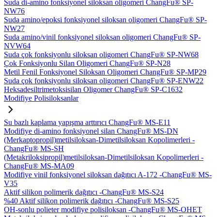
Suda di-amino fonksiyonel siloksan oligomeri ChangFu® SP-
NW76
Suda amino/epoksi fonksiyonel siloksan oligomeri ChangFu® SP-
NW27
Suda amino/vinil fonksiyonel siloksan oligomeri ChangFu® SP-
NVW64
Suda çok fonksiyonlu siloksan oligomeri ChangFu® SP-NW68
Çok Fonksiyonlu Silan Oligomeri ChangFu® SP-N28
Metil Fenil Fonksiyonel Siloksan Oligomeri ChangFu® SP-MP29
Suda çok fonksiyonlu siloksan oligomeri ChangFu® SP-ENW22
Heksadesiltrimetoksisilan Oligomer ChangFu® SP-C1632
Modifiye Polisiloksanlar
Su bazlı kaplama yapışma arttırıcı ChangFu® MS-E11
Modifiye di-amino fonksiyonel silan ChangFu® MS-DN
(Merkaptopropil)metilsiloksan-Dimetilsiloksan Kopolimerleri -
ChangFu® MS-SH
(Metakriloksipropil)metilsiloksan-Dimetilsiloksan Kopolimerleri -
ChangFu® MS-MA09
Modifiye vinil fonksiyonel siloksan dağıtıcı A-172 -ChangFu® MS-
V35
Aktif silikon polimerik dağıtıcı -ChangFu® MS-S24
%40 Aktif silikon polimerik dağıtıcı -ChangFu® MS-S25
OH-sonlu polieter modifiye polisiloksan -ChangFu® MS-OHET