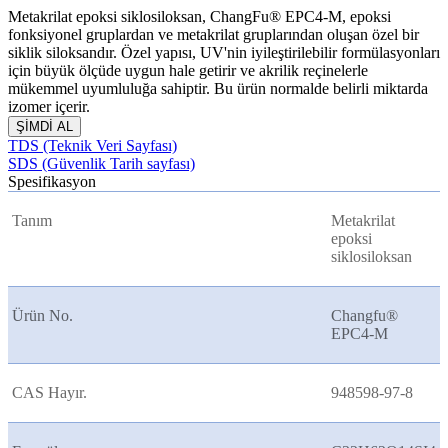
Metakrilat epoksi siklosiloksan, ChangFu® EPC4-M, epoksi
fonksiyonel gruplardan ve metakrilat gruplarından oluşan özel bir
siklik siloksandır. Özel yapısı, UV'nin iyileştirilebilir formülasyonları
için büyük ölçüde uygun hale getirir ve akrilik reçinelerle
mükemmel uyumluluğa sahiptir. Bu ürün normalde belirli miktarda
izomer içerir.
ŞİMDİ AL
TDS (Teknik Veri Sayfası)
SDS (Güvenlik Tarih sayfası)
Spesifikasyon
Tanım
Metakrilat
epoksi
siklosiloksan
Ürün No.
Changfu®
EPC4-M
CAS Hayır.
948598-97-8