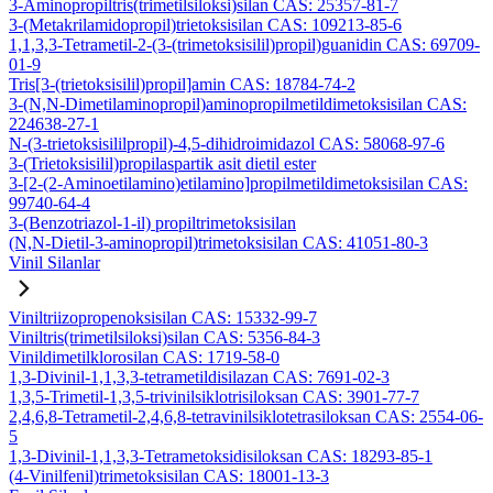
3-Aminopropiltris(trimetilsiloksi)silan CAS: 25357-81-7
3-(Metakrilamidopropil)trietoksisilan CAS: 109213-85-6
1,1,3,3-Tetrametil-2-(3-(trimetoksisilil)propil)guanidin CAS: 69709-
01-9
Tris[3-(trietoksisilil)propil]amin CAS: 18784-74-2
3-(N,N-Dimetilaminopropil)aminopropilmetildimetoksisilan CAS:
224638-27-1
N-(3-trietoksisililpropil)-4,5-dihidroimidazol CAS: 58068-97-6
3-(Trietoksisilil)propilaspartik asit dietil ester
3-[2-(2-Aminoetilamino)etilamino]propilmetildimetoksisilan CAS:
99740-64-4
3-(Benzotriazol-1-il) propiltrimetoksisilan
(N,N-Dietil-3-aminopropil)trimetoksisilan CAS: 41051-80-3
Vinil Silanlar
Viniltriizopropenoksisilan CAS: 15332-99-7
Viniltris(trimetilsiloksi)silan CAS: 5356-84-3
Vinildimetilklorosilan CAS: 1719-58-0
1,3-Divinil-1,1,3,3-tetrametildisilazan CAS: 7691-02-3
1,3,5-Trimetil-1,3,5-trivinilsiklotrisiloksan CAS: 3901-77-7
2,4,6,8-Tetrametil-2,4,6,8-tetravinilsiklotetrasiloksan CAS: 2554-06-
5
1,3-Divinil-1,1,3,3-Tetrametoksidisiloksan CAS: 18293-85-1
(4-Vinilfenil)trimetoksisilan CAS: 18001-13-3