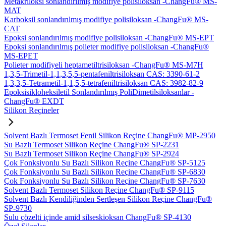
Metakriloksi sonlandırılmış modifiye polisiloksan -ChangFu® MS-
MAT
Karboksil sonlandırılmış modifiye polisiloksan -ChangFu® MS-
CAT
Epoksi sonlandırılmış modifiye polisiloksan -ChangFu® MS-EPT
Epoksi sonlandırılmış polieter modifiye polisiloksan -ChangFu®
MS-EPET
Polieter modifiyeli heptametiltrisiloksan -ChangFu® MS-M7H
1,3,5-Trimetil-1,1,3,5,5-pentafeniltrisiloksan CAS: 3390-61-2
1,3,3,5-Tetrametil-1,1,5,5-tetrafeniltrisiloksan CAS: 3982-82-9
Epoksisikloheksiletil Sonlandırılmış PoliDimetilsiloksanlar -
ChangFu® EXDT
Silikon Reçineler
Solvent Bazlı Termoset Fenil Silikon Reçine ChangFu® MP-2950
Su Bazlı Termoset Silikon Reçine ChangFu® SP-2231
Su Bazlı Termoset Silikon Reçine ChangFu® SP-2924
Çok Fonksiyonlu Su Bazlı Silikon Reçine ChangFu® SP-5125
Çok Fonksiyonlu Su Bazlı Silikon Reçine ChangFu® SP-6830
Çok Fonksiyonlu Su Bazlı Silikon Reçine ChangFu® SP-7630
Solvent Bazlı Termoset Silikon Reçine ChangFu® SP-9115
Solvent Bazlı Kendiliğinden Sertleşen Silikon Reçine ChangFu®
SP-9730
Sulu çözelti içinde amid silseskioksan ChangFu® SP-4130