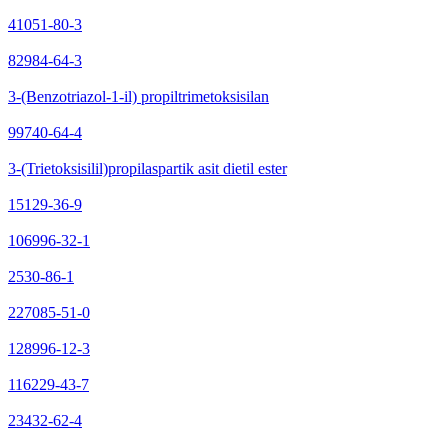
41051-80-3
82984-64-3
3-(Benzotriazol-1-il) propiltrimetoksisilan
99740-64-4
3-(Trietoksisilil)propilaspartik asit dietil ester
15129-36-9
106996-32-1
2530-86-1
227085-51-0
128996-12-3
116229-43-7
23432-62-4