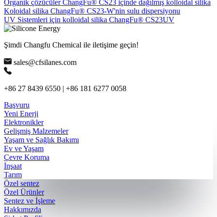
Organik çözücüler ChangFu® CS23 içinde dağılmış kolloidal silika
Koloidal silika ChangFu® CS23-W'nin sulu dispersiyonu
UV Sistemleri için kolloidal silika ChangFu® CS23UV
Şimdi Changfu Chemical ile iletişime geçin!
sales@cfsilanes.com
+86 27 8439 6550 | +86 181 6277 0058
Başvuru
Yeni Enerji
Elektronikler
Gelişmiş Malzemeler
Yaşam ve Sağlık Bakımı
Ev ve Yaşam
Çevre Koruma
İnşaat
Tarım
Özel sentez
Özel Ürünler
Sentez ve İşleme
Hakkımızda