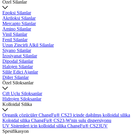
Özel Silanlar
Epoksi Silanlar
Akriloksi Silanlar
Mercapto Silanlar
Amino Silanlar
Vinil Silanlar
Fenil Silanlar
Uzun Zincirli Alkil Silanlar
Siyano Silanlar
İzosiyanat Silanlar
Dipodal Silanlar
Halojen Silanlar
Silile Edici Ajanlar
Diğer Silanlar
Özel Siloksanlar
Çift Uçlu Siloksanlar
Hidrojen Siloksanlar
Kolloidal Silika
Organik çözücüler ChangFu® CS23 içinde dağılmış kolloidal silika
Koloidal silika ChangFu® CS23-W'nin sulu dispersiyonu
UV Sistemleri için kolloidal silika ChangFu® CS23UV
Spesifikasyon