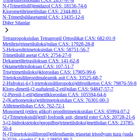
Trimetilbromosilan CAS: 2857-97-8
N-(Trimetilsilil)imidazol CAS: 18156-74-6
Klorometiltrimetilsilan CAS: 2344-80-1
N-Trimetilsililasetamid CAS: 13435-12-6
Diğer Silanlar
Tetrapropoksisilan Tetrapropil Ortosilikat CAS: 682-01-9
Metiltris(trimetilsiloksi)silan CAS: 17928-28-8
5-Hekseniltrimetoksisilan CAS: 58751-56-7
Trimetilsilil asetat CAS: 2754-27-0
Dekametiltetrasiloksan CAS: 141-62-8
Oktametiltrisiloksan CAS: 107-51-7
Tris(trimetilsiloksi)klorosilan CAS: 17905-99-6
Trietoksisililpropilmaleamik asit CAS: 33525-68-7
2-Hidroksi-4-(3-trietoksisililpropoksi)difenilketon CAS: 79876-59-8
Kloro-dimetil-(2-naftalenil-2-etil)silan CAS: 94847-57-7
(2-Pirenil-1-etil)dimetilklorosilan CAS: 105594-64-6
2-(Karbometoksi)etiltrimetoksisilan CAS: 76301-00-3
Aliltrimetilsilan CAS: 762-72-1
Monometil (etilen glikol) propiltrimetoksisilan CAS: 65994-07-2
(2-(Trimetoksisilil)etil) fosfonik asit, dimetil ester CAS: 20728-21-6
3-(2-hidroksietoksi)propilbis(trimetilsiloksi)metilsilan CAS: 23785-
50-4
N-(Trimetoksisililpropil)etilendiamin triasetat trisodyum tuzu (suda
%35'lik çözelti) CAS: 128850-89-5