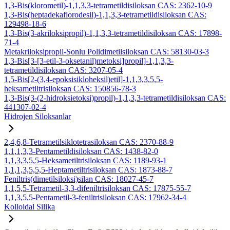
1,3-Bis(klorometil)-1,1,3,3-tetrametildisiloksan CAS: 2362-10-9
1,3-Bis(heptadekaflorodesil)-1,1,3,3-tetrametildisiloksan CAS:
129498-18-6
1,3-Bis(3-akriloksipropil)-1,1,3,3-tetrametildisiloksan CAS: 17898-
71-4
Metakriloksipropil-Sonlu Polidimetilsiloksan CAS: 58130-03-3
1,3-Bis[3-[3-etil-3-oksetanil)metoksi]propil]-1,1,3,3-
tetrametildisiloksan CAS: 3207-05-4
1,5-Bis[2-(3,4-epoksisikloheksil)etil]-1,1,3,3,5,5-
heksametiltrisiloksan CAS: 150856-78-3
1,3-Bis(3-(2-hidroksietoksi)propil)-1,1,3,3-tetrametildisiloksan CAS:
441307-02-4
Hidrojen Siloksanlar
2,4,6,8-Tetrametilsiklotetrasiloksan CAS: 2370-88-9
1,1,1,3,3-Pentametildisiloksan CAS: 1438-82-0
1,1,3,3,5,5-Heksametiltrisiloksan CAS: 1189-93-1
1,1,1,3,5,5,5-Heptametiltrisiloksan CAS: 1873-88-7
Feniltris(dimetilsiloksi)silan CAS: 18027-45-7
1,1,5,5-Tetrametil-3,3-difeniltrisiloksan CAS: 17875-55-7
1,1,3,5,5-Pentametil-3-feniltrisiloksan CAS: 17962-34-4
Kolloidal Silika