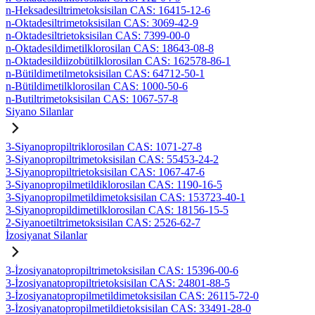
n-Heksadesiltrimetoksisilan CAS: 16415-12-6
n-Oktadesiltrimetoksisilan CAS: 3069-42-9
n-Oktadesiltrietoksisilan CAS: 7399-00-0
n-Oktadesildimetilklorosilan CAS: 18643-08-8
n-Oktadesildiizobütilklorosilan CAS: 162578-86-1
n-Bütildimetilmetoksisilan CAS: 64712-50-1
n-Bütildimetilklorosilan CAS: 1000-50-6
n-Butiltrimetoksisilan CAS: 1067-57-8
Siyano Silanlar
3-Siyanopropiltriklorosilan CAS: 1071-27-8
3-Siyanopropiltrimetoksisilan CAS: 55453-24-2
3-Siyanopropiltrietoksisilan CAS: 1067-47-6
3-Siyanopropilmetildiklorosilan CAS: 1190-16-5
3-Siyanopropilmetildimetoksisilan CAS: 153723-40-1
3-Siyanopropildimetilklorosilan CAS: 18156-15-5
2-Siyanoetiltrimetoksisilan CAS: 2526-62-7
İzosiyanat Silanlar
3-İzosiyanatopropiltrimetoksisilan CAS: 15396-00-6
3-İzosiyanatopropiltrietoksisilan CAS: 24801-88-5
3-İzosiyanatopropilmetildimetoksisilan CAS: 26115-72-0
3-İzosiyanatopropilmetildietoksisilan CAS: 33491-28-0