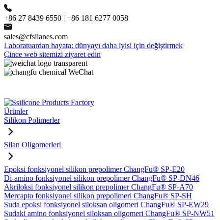
+86 27 8439 6550 | +86 181 6277 0058
sales@cfsilanes.com
Laboratuardan hayata: dünyayı daha iyisi için değiştirmek
Çince web sitemizi ziyaret edin
Ürünler
Silikon Polimerler
Silan Oligomerleri
Epoksi fonksiyonel silikon prepolimer ChangFu® SP-E20
Di-amino fonksiyonel silikon prepolimer ChangFu® SP-DN46
Akriloksi fonksiyonel silikon prepolimer ChangFu® SP-A70
Mercapto fonksiyonel silikon prepolimeri ChangFu® SP-SH
Suda epoksi fonksiyonel siloksan oligomeri ChangFu® SP-EW29
Sudaki amino fonksiyonel siloksan oligomeri ChangFu® SP-NW51